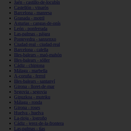
Jaén - castillo-de-locubín
Castellón - vinaròs
Barcelona - manresa
Granada - motril
Asturias - cangas-de-onís
León - ponferrada
Las-palmas - pájara
Pontevedra - sanxenxo
Ciudad-real - ciudad-real
Barcelona - calella
Illes-balears - maó-mahón
Illes-balears - sóller
Cádiz - chipiona
Málaga - marbella
A-coruña - ferrol
Illes-balears - santanyí
Girona - lloret-de-mar
Segovia - segovia
Gipuzkoa - mutriku
Málaga - ronda
Girona - roses
Huelva - huelva
La-rioja - logroño
Cádiz - jerez-de-la-frontera
Las-palmas - tías