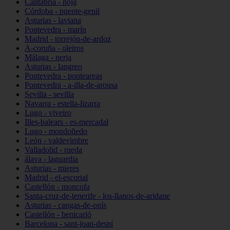
Cantabria - noja
Córdoba - puente-genil
Asturias - laviana
Pontevedra - marín
Madrid - torrejón-de-ardoz
A-coruña - oleiros
Málaga - nerja
Asturias - langreo
Pontevedra - ponteareas
Pontevedra - a-illa-de-arousa
Sevilla - sevilla
Navarra - estella-lizarra
Lugo - viveiro
Illes-balears - es-mercadal
Lugo - mondoñedo
León - valdevimbre
Valladolid - rueda
álava - laguardia
Asturias - mieres
Madrid - el-escorial
Castellón - moncofa
Santa-cruz-de-tenerife - los-llanos-de-aridane
Asturias - cangas-de-onís
Castellón - benicarló
Barcelona - sant-joan-despí