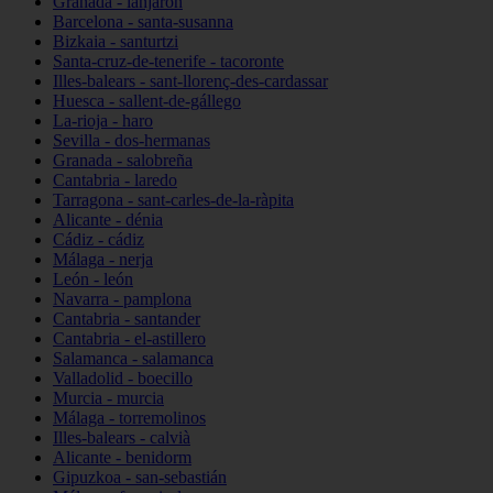
Granada - lanjarón
Barcelona - santa-susanna
Bizkaia - santurtzi
Santa-cruz-de-tenerife - tacoronte
Illes-balears - sant-llorenç-des-cardassar
Huesca - sallent-de-gállego
La-rioja - haro
Sevilla - dos-hermanas
Granada - salobreña
Cantabria - laredo
Tarragona - sant-carles-de-la-ràpita
Alicante - dénia
Cádiz - cádiz
Málaga - nerja
León - león
Navarra - pamplona
Cantabria - santander
Cantabria - el-astillero
Salamanca - salamanca
Valladolid - boecillo
Murcia - murcia
Málaga - torremolinos
Illes-balears - calvià
Alicante - benidorm
Gipuzkoa - san-sebastián