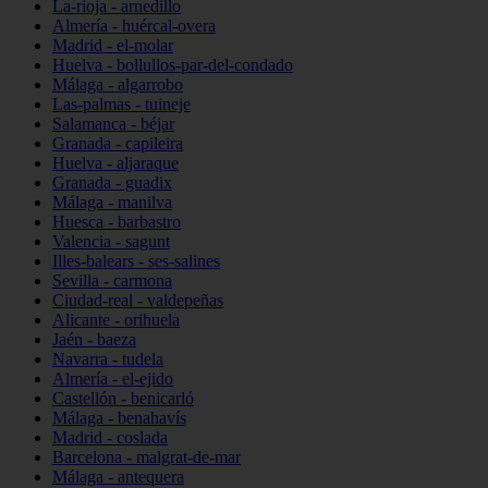
La-rioja - arnedillo
Almería - huércal-overa
Madrid - el-molar
Huelva - bollullos-par-del-condado
Málaga - algarrobo
Las-palmas - tuineje
Salamanca - béjar
Granada - capileira
Huelva - aljaraque
Granada - guadix
Málaga - manilva
Huesca - barbastro
Valencia - sagunt
Illes-balears - ses-salines
Sevilla - carmona
Ciudad-real - valdepeñas
Alicante - orihuela
Jaén - baeza
Navarra - tudela
Almería - el-ejido
Castellón - benicarló
Málaga - benahavís
Madrid - coslada
Barcelona - malgrat-de-mar
Málaga - antequera