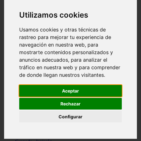
Santa-cruz-de-tenerife - los-llanos-de-aridane
Cantabria - suances
Utilizamos cookies
Sevilla - bormujos
Granada - monachil
Málaga - júzcar
Usamos cookies y otras técnicas de
Huesca - isábena
rastreo para mejorar tu experiencia de
Huesca - alquézar
navegación en nuestra web, para
Huesca - castejón-de-sos
Lleida - alt-àneu
mostrarte contenidos personalizados y
Sevilla - marinaleda
anuncios adecuados, para analizar el
Córdoba - almedinilla
tráfico en nuestra web y para comprender
Navarra - zangoza
Cantabria - arenas-de-iguña
de donde llegan nuestros visitantes.
Barcelona - la-pobla-de-lillet
Murcia - cartagena
Las-palmas - yaiza
Aceptar
Madrid - nuevo-baztán
Sevilla - arahal
Rechazar
Málaga - istán
Valladolid - fuensaldaña
Configurar
Sevilla - salteras
Huesca - biescas
Granada - pampaneira
La-rioja - ezcaray