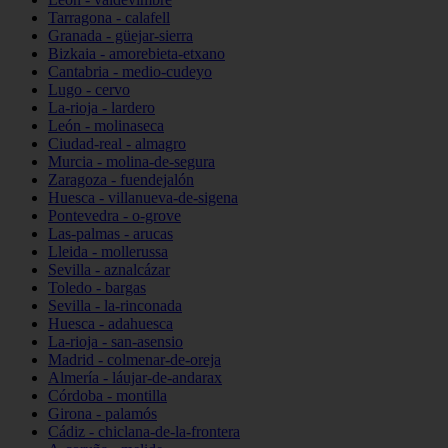
Tarragona - calafell
Granada - güejar-sierra
Bizkaia - amorebieta-etxano
Cantabria - medio-cudeyo
Lugo - cervo
La-rioja - lardero
León - molinaseca
Ciudad-real - almagro
Murcia - molina-de-segura
Zaragoza - fuendejalón
Huesca - villanueva-de-sigena
Pontevedra - o-grove
Las-palmas - arucas
Lleida - mollerussa
Sevilla - aznalcázar
Toledo - bargas
Sevilla - la-rinconada
Huesca - adahuesca
La-rioja - san-asensio
Madrid - colmenar-de-oreja
Almería - láujar-de-andarax
Córdoba - montilla
Girona - palamós
Cádiz - chiclana-de-la-frontera