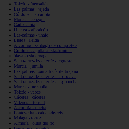
Toledo - fuensalida
Las-palmas - tejeda
Córdoba - la-carlota
Murcia - cehegín
Cádiz - rota
Huelva - gibraleón
Las-palmas - tinajo
Lleida - lleida
A-coruña - santiago-de-compostela
Córdoba - aguilar-de-la-frontera
álava - eskuernaga
Santa-cruz-de-tenerife - tegueste
Murcia - jumilla
Las-palmas - santa-lucía-de-tirajana
Santa-cruz-de-tenerife - la-orotava
Santa-cruz-de-tenerife - la-guancha
Murcia - moratalla
Toledo - yepes
Cáceres - cáceres
Valencia - torrent
A-coruña - ribeira
Pontevedra - caldas-de-reis
Málaga - torrox
Almería - olula-del-río
Barcelona - montgat