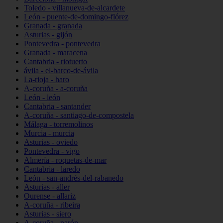
Toledo - villanueva-de-alcardete
León - puente-de-domingo-flórez
Granada - granada
Asturias - gijón
Pontevedra - pontevedra
Granada - maracena
Cantabria - riotuerto
ávila - el-barco-de-ávila
La-rioja - haro
A-coruña - a-coruña
León - león
Cantabria - santander
A-coruña - santiago-de-compostela
Málaga - torremolinos
Murcia - murcia
Asturias - oviedo
Pontevedra - vigo
Almería - roquetas-de-mar
Cantabria - laredo
León - san-andrés-del-rabanedo
Asturias - aller
Ourense - allariz
A-coruña - ribeira
Asturias - siero
A-coruña - narón