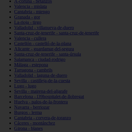
A-coruña - betanzos
Valencia - mislata
Cantabria - miengo
Granada - gor
La-rioja - tirgo
Valladolid - villanueva-de-duero
Santa-cruz-de-tenerife - santa-cruz-de-tenerife
Valencia - cullera
Castellón - castelló-de-la-plana
Alicante - guardamar-del-segura
Santa-cruz-de-tenerife - santa-úrsula
Salamanca - ciudad-rodrigo
Málaga - estepona
Tarragona - cambrils
Valladolid - laguna-de-duero
Sevilla - castilleja-de-la-cuesta
Lugo - lugo
Sevilla - mairena-del-aljarafe
Barcelona - l39hospitalet-de-llobregat
Huelva - palos-de-la-frontera
Navarra - berriozar
Burgos - lerma
Cantabria - corvera-de-toranzo
Cáceres - montánchez
Girona - blanes