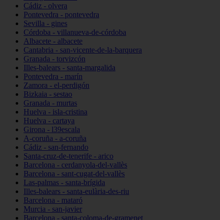
Cádiz - olvera
Pontevedra - pontevedra
Sevilla - gines
Córdoba - villanueva-de-córdoba
Albacete - albacete
Cantabria - san-vicente-de-la-barquera
Granada - torvizcón
Illes-balears - santa-margalida
Pontevedra - marín
Zamora - el-perdigón
Bizkaia - sestao
Granada - murtas
Huelva - isla-cristina
Huelva - cartaya
Girona - l39escala
A-coruña - a-coruña
Cádiz - san-fernando
Santa-cruz-de-tenerife - arico
Barcelona - cerdanyola-del-vallès
Barcelona - sant-cugat-del-vallès
Las-palmas - santa-brígida
Illes-balears - santa-eulària-des-riu
Barcelona - mataró
Murcia - san-javier
Barcelona - santa-coloma-de-gramenet