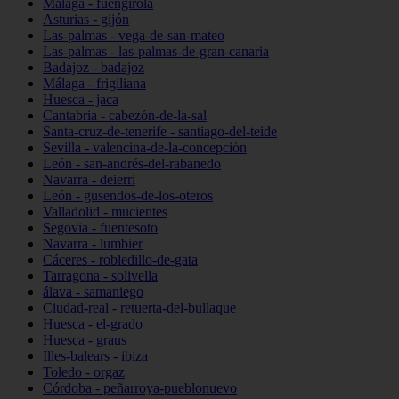
Málaga - fuengirola
Asturias - gijón
Las-palmas - vega-de-san-mateo
Las-palmas - las-palmas-de-gran-canaria
Badajoz - badajoz
Málaga - frigiliana
Huesca - jaca
Cantabria - cabezón-de-la-sal
Santa-cruz-de-tenerife - santiago-del-teide
Sevilla - valencina-de-la-concepción
León - san-andrés-del-rabanedo
Navarra - deierri
León - gusendos-de-los-oteros
Valladolid - mucientes
Segovia - fuentesoto
Navarra - lumbier
Cáceres - robledillo-de-gata
Tarragona - solivella
álava - samaniego
Ciudad-real - retuerta-del-bullaque
Huesca - el-grado
Huesca - graus
Illes-balears - ibiza
Toledo - orgaz
Córdoba - peñarroya-pueblonuevo