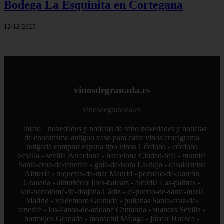
Bodega La Esquinita en Cortegana
12/12/2025
vinosdegranada.es
vinosdegranada.es
Inicio
novedades y noticias de vino
novedades y noticias
de enoturismo
antiguo vaso para catar vinos crucigrama
bulgaria
comprar
espana
tipo
vinos
Córdoba - córdoba
Sevilla - sevilla
Barcelona - barcelona
Ciudad-real - montiel
Santa-cruz-de-tenerife - guía-de-isora
La-rioja - casalarreina
Almería - roquetas-de-mar
Madrid - pozuelo-de-alarcón
Granada - almuñécar
Illes-balears - alcúdia
Las-palmas -
san-bartolomé-de-tirajana
Cádiz - el-puerto-de-santa-maría
Madrid - valdemoro
Granada - pulianas
Santa-cruz-de-
tenerife - los-llanos-de-aridane
Cantabria - suances
Sevilla -
bormujos
Granada - monachil
Málaga - júzcar
Huesca -