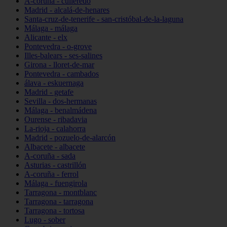
A-coruña - culleredo
Madrid - alcalá-de-henares
Santa-cruz-de-tenerife - san-cristóbal-de-la-laguna
Málaga - málaga
Alicante - elx
Pontevedra - o-grove
Illes-balears - ses-salines
Girona - lloret-de-mar
Pontevedra - cambados
álava - eskuernaga
Madrid - getafe
Sevilla - dos-hermanas
Málaga - benalmádena
Ourense - ribadavia
La-rioja - calahorra
Madrid - pozuelo-de-alarcón
Albacete - albacete
A-coruña - sada
Asturias - castrillón
A-coruña - ferrol
Málaga - fuengirola
Tarragona - montblanc
Tarragona - tarragona
Tarragona - tortosa
Lugo - sober