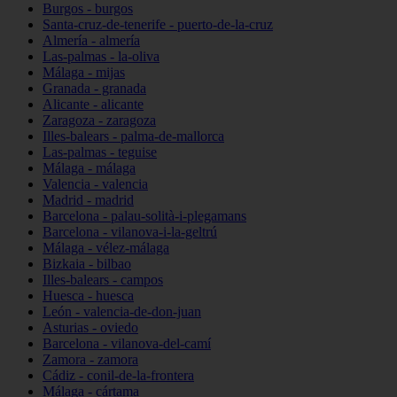
Burgos - burgos
Santa-cruz-de-tenerife - puerto-de-la-cruz
Almería - almería
Las-palmas - la-oliva
Málaga - mijas
Granada - granada
Alicante - alicante
Zaragoza - zaragoza
Illes-balears - palma-de-mallorca
Las-palmas - teguise
Málaga - málaga
Valencia - valencia
Madrid - madrid
Barcelona - palau-solità-i-plegamans
Barcelona - vilanova-i-la-geltrú
Málaga - vélez-málaga
Bizkaia - bilbao
Illes-balears - campos
Huesca - huesca
León - valencia-de-don-juan
Asturias - oviedo
Barcelona - vilanova-del-camí
Zamora - zamora
Cádiz - conil-de-la-frontera
Málaga - cártama