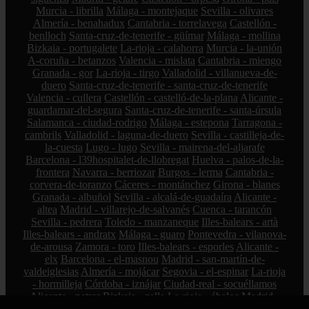
Murcia - librilla
Málaga - montejaque
Sevilla - olivares
Almería - benahadux
Cantabria - torrelavega
Castellón -
benlloch
Santa-cruz-de-tenerife - güímar
Málaga - mollina
Bizkaia - portugalete
La-rioja - calahorra
Murcia - la-unión
A-coruña - betanzos
Valencia - mislata
Cantabria - miengo
Granada - gor
La-rioja - tirgo
Valladolid - villanueva-de-
duero
Santa-cruz-de-tenerife - santa-cruz-de-tenerife
Valencia - cullera
Castellón - castelló-de-la-plana
Alicante -
guardamar-del-segura
Santa-cruz-de-tenerife - santa-úrsula
Salamanca - ciudad-rodrigo
Málaga - estepona
Tarragona -
cambrils
Valladolid - laguna-de-duero
Sevilla - castilleja-de-
la-cuesta
Lugo - lugo
Sevilla - mairena-del-aljarafe
Barcelona - l39hospitalet-de-llobregat
Huelva - palos-de-la-
frontera
Navarra - berriozar
Burgos - lerma
Cantabria -
corvera-de-toranzo
Cáceres - montánchez
Girona - blanes
Granada - albuñol
Sevilla - alcalá-de-guadaíra
Alicante -
altea
Madrid - villarejo-de-salvanés
Cuenca - tarancón
Sevilla - pedrera
Toledo - manzaneque
Illes-balears - artà
Illes-balears - andratx
Málaga - guaro
Pontevedra - vilanova-
de-arousa
Zamora - toro
Illes-balears - esporles
Alicante -
elx
Barcelona - el-masnou
Madrid - san-martín-de-
valdeiglesias
Almería - mojácar
Segovia - el-espinar
La-rioja
- hormilleja
Córdoba - iznájar
Ciudad-real - socuéllamos
Alicante - petrer
Bizkaia - zalla
La-rioja - ábalos
Madrid -
alcorcón
Zamora - peleas-de-abajo
Cantabria - reinosa
A-