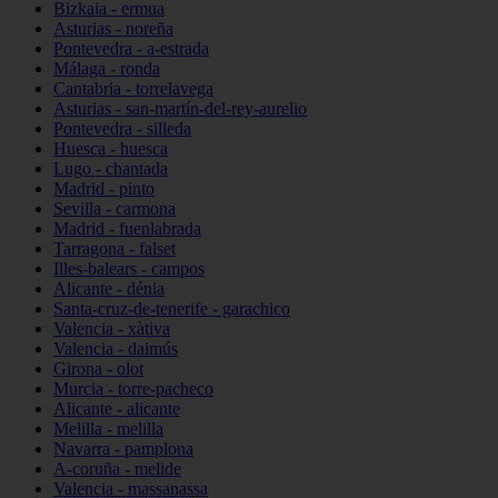
Bizkaia - ermua
Asturias - noreña
Pontevedra - a-estrada
Málaga - ronda
Cantabria - torrelavega
Asturias - san-martín-del-rey-aurelio
Pontevedra - silleda
Huesca - huesca
Lugo - chantada
Madrid - pinto
Sevilla - carmona
Madrid - fuenlabrada
Tarragona - falset
Illes-balears - campos
Alicante - dénia
Santa-cruz-de-tenerife - garachico
Valencia - xàtiva
Valencia - daimús
Girona - olot
Murcia - torre-pacheco
Alicante - alicante
Melilla - melilla
Navarra - pamplona
A-coruña - melide
Valencia - massanassa