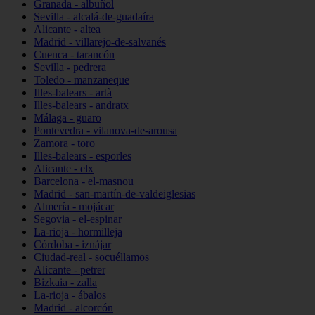
Granada - albuñol
Sevilla - alcalá-de-guadaíra
Alicante - altea
Madrid - villarejo-de-salvanés
Cuenca - tarancón
Sevilla - pedrera
Toledo - manzaneque
Illes-balears - artà
Illes-balears - andratx
Málaga - guaro
Pontevedra - vilanova-de-arousa
Zamora - toro
Illes-balears - esporles
Alicante - elx
Barcelona - el-masnou
Madrid - san-martín-de-valdeiglesias
Almería - mojácar
Segovia - el-espinar
La-rioja - hormilleja
Córdoba - iznájar
Ciudad-real - socuéllamos
Alicante - petrer
Bizkaia - zalla
La-rioja - ábalos
Madrid - alcorcón