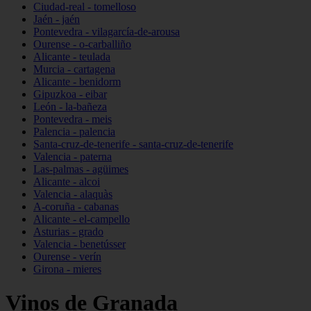
Ciudad-real - tomelloso
Jaén - jaén
Pontevedra - vilagarcía-de-arousa
Ourense - o-carballiño
Alicante - teulada
Murcia - cartagena
Alicante - benidorm
Gipuzkoa - eibar
León - la-bañeza
Pontevedra - meis
Palencia - palencia
Santa-cruz-de-tenerife - santa-cruz-de-tenerife
Valencia - paterna
Las-palmas - agüimes
Alicante - alcoi
Valencia - alaquàs
A-coruña - cabanas
Alicante - el-campello
Asturias - grado
Valencia - benetússer
Ourense - verín
Girona - mieres
Vinos de Granada