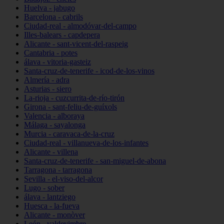
Huelva - jabugo
Barcelona - cabrils
Ciudad-real - almodóvar-del-campo
Illes-balears - capdepera
Alicante - sant-vicent-del-raspeig
Cantabria - potes
álava - vitoria-gasteiz
Santa-cruz-de-tenerife - icod-de-los-vinos
Almería - adra
Asturias - siero
La-rioja - cuzcurrita-de-río-tirón
Girona - sant-feliu-de-guíxols
Valencia - alboraya
Málaga - sayalonga
Murcia - caravaca-de-la-cruz
Ciudad-real - villanueva-de-los-infantes
Alicante - villena
Santa-cruz-de-tenerife - san-miguel-de-abona
Tarragona - tarragona
Sevilla - el-viso-del-alcor
Lugo - sober
álava - lantziego
Huesca - la-fueva
Alicante - monòver
León - valdevimbre