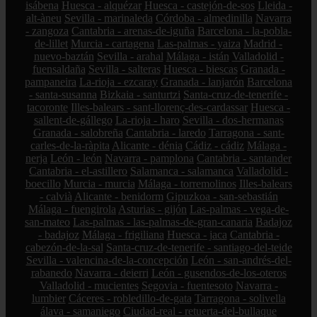
isábena
Huesca - alquézar
Huesca - castejón-de-sos
Lleida -
alt-àneu
Sevilla - marinaleda
Córdoba - almedinilla
Navarra
- zangoza
Cantabria - arenas-de-iguña
Barcelona - la-pobla-
de-lillet
Murcia - cartagena
Las-palmas - yaiza
Madrid -
nuevo-baztán
Sevilla - arahal
Málaga - istán
Valladolid -
fuensaldaña
Sevilla - salteras
Huesca - biescas
Granada -
pampaneira
La-rioja - ezcaray
Granada - lanjarón
Barcelona
- santa-susanna
Bizkaia - santurtzi
Santa-cruz-de-tenerife -
tacoronte
Illes-balears - sant-llorenç-des-cardassar
Huesca -
sallent-de-gállego
La-rioja - haro
Sevilla - dos-hermanas
Granada - salobreña
Cantabria - laredo
Tarragona - sant-
carles-de-la-ràpita
Alicante - dénia
Cádiz - cádiz
Málaga -
nerja
León - león
Navarra - pamplona
Cantabria - santander
Cantabria - el-astillero
Salamanca - salamanca
Valladolid -
boecillo
Murcia - murcia
Málaga - torremolinos
Illes-balears
- calvià
Alicante - benidorm
Gipuzkoa - san-sebastián
Málaga - fuengirola
Asturias - gijón
Las-palmas - vega-de-
san-mateo
Las-palmas - las-palmas-de-gran-canaria
Badajoz
- badajoz
Málaga - frigiliana
Huesca - jaca
Cantabria -
cabezón-de-la-sal
Santa-cruz-de-tenerife - santiago-del-teide
Sevilla - valencina-de-la-concepción
León - san-andrés-del-
rabanedo
Navarra - deierri
León - gusendos-de-los-oteros
Valladolid - mucientes
Segovia - fuentesoto
Navarra -
lumbier
Cáceres - robledillo-de-gata
Tarragona - solivella
álava - samaniego
Ciudad-real - retuerta-del-bullaque