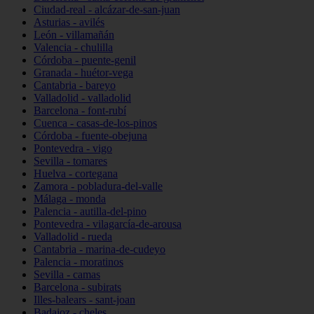
Ciudad-real - alcázar-de-san-juan
Asturias - avilés
León - villamañán
Valencia - chulilla
Córdoba - puente-genil
Granada - huétor-vega
Cantabria - bareyo
Valladolid - valladolid
Barcelona - font-rubí
Cuenca - casas-de-los-pinos
Córdoba - fuente-obejuna
Pontevedra - vigo
Sevilla - tomares
Huelva - cortegana
Zamora - pobladura-del-valle
Málaga - monda
Palencia - autilla-del-pino
Pontevedra - vilagarcía-de-arousa
Valladolid - rueda
Cantabria - marina-de-cudeyo
Palencia - moratinos
Sevilla - camas
Barcelona - subirats
Illes-balears - sant-joan
Badajoz - cheles