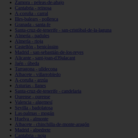
Zamora - peleas-de-abajo
Cantabria - reinosa
A-coruña - carral
Illes-balears - pollença
Granada - santa-fe
Santa-cruz-de-tenerife - san-cristóbal-de-la-laguna
Almería - padules
Almería - rioja
Castellón - benicàssim
Madrid - san-sebastián-de-los-reyes
Alicante - sant-joan-d39alacant
Jaén - úbeda
Tarragona - ulldecona
Albacete - villarrobledo
A-coruña - arzúa
Asturias - llanes
Santa-cruz-de-tenerife - candelaria
Ourense - ourense
Valencia - algemesí
Sevilla - badolatosa
Las-palmas - mogán
Huelva - almonte
Albacete - chinchilla-de-monte-aragón
Madrid - alpedrete
Cantabria - noja