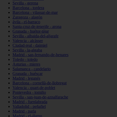
Sevilla - gerena
Barcelona - tordera
Barcelona - vilassar-de-mar
Zaragoza - alagón
ávila - el-barraco
Santa-cruz-de-tenerife - arona
Granada - huétor-tájar
Sevilla - albaida-del-aljarafe
Valencia - alcàsser
Ciudad-real - daimiel
Sevilla - la-algaba
Madrid - san-fernando-de-henares
Toledo - toledo
Asturias - mieres
Salamanca - candelario
Granada - huéscar
Madrid - leganés
Barcelona - cornellà-de-llobregat
Valencia - quart-de-poblet
Pontevedra - tomiño
Sevilla - san-juan-de-aznalfarache
Madrid - fuenlabrada
Valladolid - peñafiel
Madrid - parla
Madrid - el-álamo