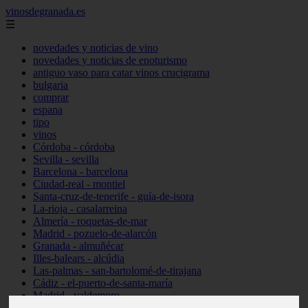
vinosdegranada.es
☰
novedades y noticias de vino
novedades y noticias de enoturismo
antiguo vaso para catar vinos crucigrama
bulgaria
comprar
espana
tipo
vinos
Córdoba - córdoba
Sevilla - sevilla
Barcelona - barcelona
Ciudad-real - montiel
Santa-cruz-de-tenerife - guía-de-isora
La-rioja - casalarreina
Almería - roquetas-de-mar
Madrid - pozuelo-de-alarcón
Granada - almuñécar
Illes-balears - alcúdia
Las-palmas - san-bartolomé-de-tirajana
Cádiz - el-puerto-de-santa-maría
Madrid - valdemoro
Granada - pulianas