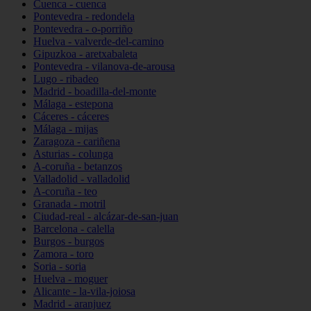
Cuenca - cuenca
Pontevedra - redondela
Pontevedra - o-porriño
Huelva - valverde-del-camino
Gipuzkoa - aretxabaleta
Pontevedra - vilanova-de-arousa
Lugo - ribadeo
Madrid - boadilla-del-monte
Málaga - estepona
Cáceres - cáceres
Málaga - mijas
Zaragoza - cariñena
Asturias - colunga
A-coruña - betanzos
Valladolid - valladolid
A-coruña - teo
Granada - motril
Ciudad-real - alcázar-de-san-juan
Barcelona - calella
Burgos - burgos
Zamora - toro
Soria - soria
Huelva - moguer
Alicante - la-vila-joiosa
Madrid - aranjuez