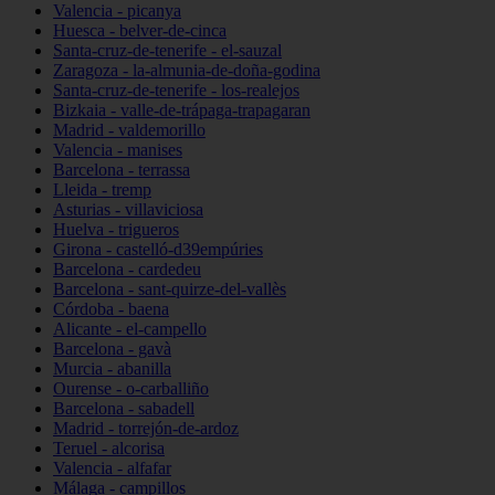
Valencia - picanya
Huesca - belver-de-cinca
Santa-cruz-de-tenerife - el-sauzal
Zaragoza - la-almunia-de-doña-godina
Santa-cruz-de-tenerife - los-realejos
Bizkaia - valle-de-trápaga-trapagaran
Madrid - valdemorillo
Valencia - manises
Barcelona - terrassa
Lleida - tremp
Asturias - villaviciosa
Huelva - trigueros
Girona - castelló-d39empúries
Barcelona - cardedeu
Barcelona - sant-quirze-del-vallès
Córdoba - baena
Alicante - el-campello
Barcelona - gavà
Murcia - abanilla
Ourense - o-carballiño
Barcelona - sabadell
Madrid - torrejón-de-ardoz
Teruel - alcorisa
Valencia - alfafar
Málaga - campillos