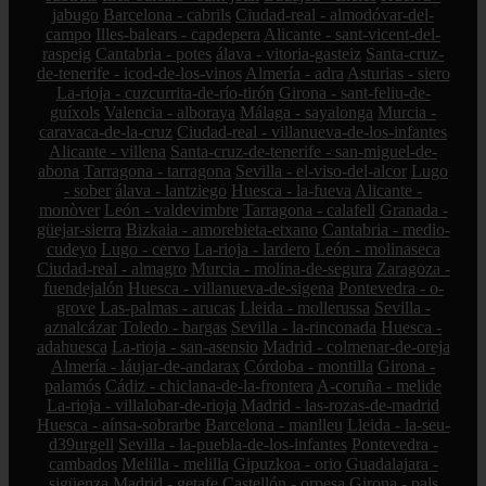
jabugo
Barcelona - cabrils
Ciudad-real - almodóvar-del-
campo
Illes-balears - capdepera
Alicante - sant-vicent-del-
raspeig
Cantabria - potes
álava - vitoria-gasteiz
Santa-cruz-
de-tenerife - icod-de-los-vinos
Almería - adra
Asturias - siero
La-rioja - cuzcurrita-de-río-tirón
Girona - sant-feliu-de-
guíxols
Valencia - alboraya
Málaga - sayalonga
Murcia -
caravaca-de-la-cruz
Ciudad-real - villanueva-de-los-infantes
Alicante - villena
Santa-cruz-de-tenerife - san-miguel-de-
abona
Tarragona - tarragona
Sevilla - el-viso-del-alcor
Lugo
- sober
álava - lantziego
Huesca - la-fueva
Alicante -
monòver
León - valdevimbre
Tarragona - calafell
Granada -
güejar-sierra
Bizkaia - amorebieta-etxano
Cantabria - medio-
cudeyo
Lugo - cervo
La-rioja - lardero
León - molinaseca
Ciudad-real - almagro
Murcia - molina-de-segura
Zaragoza -
fuendejalón
Huesca - villanueva-de-sigena
Pontevedra - o-
grove
Las-palmas - arucas
Lleida - mollerussa
Sevilla -
aznalcázar
Toledo - bargas
Sevilla - la-rinconada
Huesca -
adahuesca
La-rioja - san-asensio
Madrid - colmenar-de-oreja
Almería - láujar-de-andarax
Córdoba - montilla
Girona -
palamós
Cádiz - chiclana-de-la-frontera
A-coruña - melide
La-rioja - villalobar-de-rioja
Madrid - las-rozas-de-madrid
Huesca - aínsa-sobrarbe
Barcelona - manlleu
Lleida - la-seu-
d39urgell
Sevilla - la-puebla-de-los-infantes
Pontevedra -
cambados
Melilla - melilla
Gipuzkoa - orio
Guadalajara -
sigüenza
Madrid - getafe
Castellón - orpesa
Girona - pals