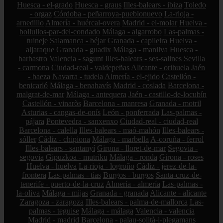
Huesca - el-grado
Huesca - graus
Illes-balears - ibiza
Toledo
- orgaz
Córdoba - peñarroya-pueblonuevo
La-rioja -
arnedillo
Almería - huércal-overa
Madrid - el-molar
Huelva -
bollullos-par-del-condado
Málaga - algarrobo
Las-palmas -
tuineje
Salamanca - béjar
Granada - capileira
Huelva -
aljaraque
Granada - guadix
Málaga - manilva
Huesca -
barbastro
Valencia - sagunt
Illes-balears - ses-salines
Sevilla
- carmona
Ciudad-real - valdepeñas
Alicante - orihuela
Jaén
- baeza
Navarra - tudela
Almería - el-ejido
Castellón -
benicarló
Málaga - benahavís
Madrid - coslada
Barcelona -
malgrat-de-mar
Málaga - antequera
Jaén - castillo-de-locubín
Castellón - vinaròs
Barcelona - manresa
Granada - motril
Asturias - cangas-de-onís
León - ponferrada
Las-palmas -
pájara
Pontevedra - sanxenxo
Ciudad-real - ciudad-real
Barcelona - calella
Illes-balears - maó-mahón
Illes-balears -
sóller
Cádiz - chipiona
Málaga - marbella
A-coruña - ferrol
Illes-balears - santanyí
Girona - lloret-de-mar
Segovia -
segovia
Gipuzkoa - mutriku
Málaga - ronda
Girona - roses
Huelva - huelva
La-rioja - logroño
Cádiz - jerez-de-la-
frontera
Las-palmas - tías
Burgos - burgos
Santa-cruz-de-
tenerife - puerto-de-la-cruz
Almería - almería
Las-palmas -
la-oliva
Málaga - mijas
Granada - granada
Alicante - alicante
Zaragoza - zaragoza
Illes-balears - palma-de-mallorca
Las-
palmas - teguise
Málaga - málaga
Valencia - valencia
Madrid - madrid
Barcelona - palau-solità-i-plegamans