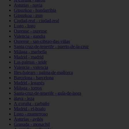
Asturias - navia
Gipuzkoa - hondarribia
Gipuzkoa - irun
Ciudad-real - ciudad-real
Lugo - lugo
Ourense - ourense
Valencia - gandia
Ourense - san-cibrao-das-viñas
Santa-cruz-de-tenerife - puerto-de-la-cruz
Málaga - marbella
Madrid - madrid
Las-palmas - telde
Valencia - valencia
Illes-balears - palma-de-mallorca
Barcelona - barcelona
Madrid - leganés
Málaga - torrox
Santa-cruz-de-tenerife - guía-de-isora
álava - leza
A-coruña - carballo
Madrid - el-boalo
Lugo - monterroso
Asturias - avilés
Granada - monachil