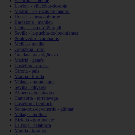
A-coruña - melide
La-rioja - villalobar-de-rioja
Madrid - las-rozas-de-madrid
Huesca - aínsa-sobrarbe
Barcelona - manlleu
Lleida - la-seu-d39urgell
Sevilla - la-puebla-de-los-infantes
Pontevedra - cambados
Melilla - melilla
Gipuzkoa - orio
Guadalajara - sigüenza
Madrid - getafe
Castellón - orpesa
Girona - pals
Murcia - librilla
Málaga - montejaque
Sevilla - olivares
Almería - benahadux
Cantabria - torrelavega
Castellón - benlloch
Santa-cruz-de-tenerife - güímar
Málaga - mollina
Bizkaia - portugalete
La-rioja - calahorra
Murcia - la-unión