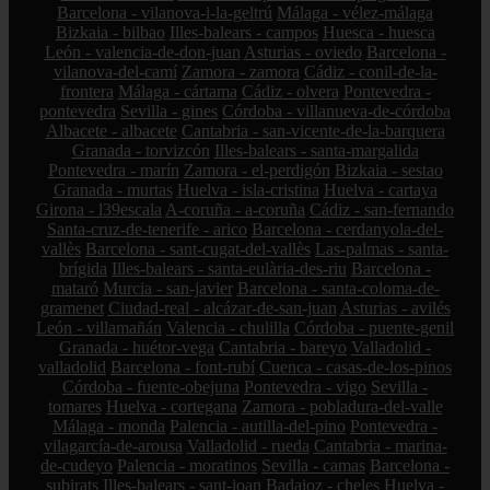
Barcelona - vilanova-i-la-geltrú
Málaga - vélez-málaga
Bizkaia - bilbao
Illes-balears - campos
Huesca - huesca
León - valencia-de-don-juan
Asturias - oviedo
Barcelona -
vilanova-del-camí
Zamora - zamora
Cádiz - conil-de-la-
frontera
Málaga - cártama
Cádiz - olvera
Pontevedra -
pontevedra
Sevilla - gines
Córdoba - villanueva-de-córdoba
Albacete - albacete
Cantabria - san-vicente-de-la-barquera
Granada - torvizcón
Illes-balears - santa-margalida
Pontevedra - marín
Zamora - el-perdigón
Bizkaia - sestao
Granada - murtas
Huelva - isla-cristina
Huelva - cartaya
Girona - l39escala
A-coruña - a-coruña
Cádiz - san-fernando
Santa-cruz-de-tenerife - arico
Barcelona - cerdanyola-del-
vallès
Barcelona - sant-cugat-del-vallès
Las-palmas - santa-
brígida
Illes-balears - santa-eulària-des-riu
Barcelona -
mataró
Murcia - san-javier
Barcelona - santa-coloma-de-
gramenet
Ciudad-real - alcázar-de-san-juan
Asturias - avilés
León - villamañán
Valencia - chulilla
Córdoba - puente-genil
Granada - huétor-vega
Cantabria - bareyo
Valladolid -
valladolid
Barcelona - font-rubí
Cuenca - casas-de-los-pinos
Córdoba - fuente-obejuna
Pontevedra - vigo
Sevilla -
tomares
Huelva - cortegana
Zamora - pobladura-del-valle
Málaga - monda
Palencia - autilla-del-pino
Pontevedra -
vilagarcía-de-arousa
Valladolid - rueda
Cantabria - marina-
de-cudeyo
Palencia - moratinos
Sevilla - camas
Barcelona -
subirats
Illes-balears - sant-joan
Badajoz - cheles
Huelva -