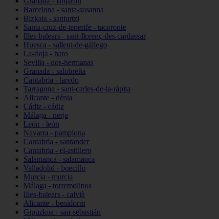
Granada - lanjarón
Barcelona - santa-susanna
Bizkaia - santurtzi
Santa-cruz-de-tenerife - tacoronte
Illes-balears - sant-llorenç-des-cardassar
Huesca - sallent-de-gállego
La-rioja - haro
Sevilla - dos-hermanas
Granada - salobreña
Cantabria - laredo
Tarragona - sant-carles-de-la-ràpita
Alicante - dénia
Cádiz - cádiz
Málaga - nerja
León - león
Navarra - pamplona
Cantabria - santander
Cantabria - el-astillero
Salamanca - salamanca
Valladolid - boecillo
Murcia - murcia
Málaga - torremolinos
Illes-balears - calvià
Alicante - benidorm
Gipuzkoa - san-sebastián