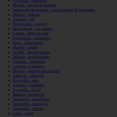
A-coruña - culleredo
Madrid - alcalá-de-henares
Santa-cruz-de-tenerife - san-cristóbal-de-la-laguna
Málaga - málaga
Alicante - elx
Pontevedra - o-grove
Illes-balears - ses-salines
Girona - lloret-de-mar
Pontevedra - cambados
álava - eskuernaga
Madrid - getafe
Sevilla - dos-hermanas
Málaga - benalmádena
Ourense - ribadavia
La-rioja - calahorra
Madrid - pozuelo-de-alarcón
Albacete - albacete
A-coruña - sada
Asturias - castrillón
A-coruña - ferrol
Málaga - fuengirola
Tarragona - montblanc
Tarragona - tarragona
Tarragona - tortosa
Lugo - sober