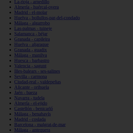
La-rioja - arnedillo
Almería - huércal-overa
Madrid - el-molar
Huelva - bollullos-par-del-condado
Málaga - algarrobo
Las-palmas - tuineje
Salamanca - béjar
Granada - capileira
Huelva - aljaraque
Granada - guadix
Málaga - manilva
Huesca - barbastro
Valencia - sagunt
Illes-balears - ses-salines
Sevilla - carmona
Ciudad-real - valdepeñas
Alicante - orihuela
Jaén - baeza
Navarra - tudela
Almería - el-ejido
Castellón - benicarló
Málaga - benahavís
Madrid - coslada
Barcelona - malgrat-de-mar
Málaga - antequera