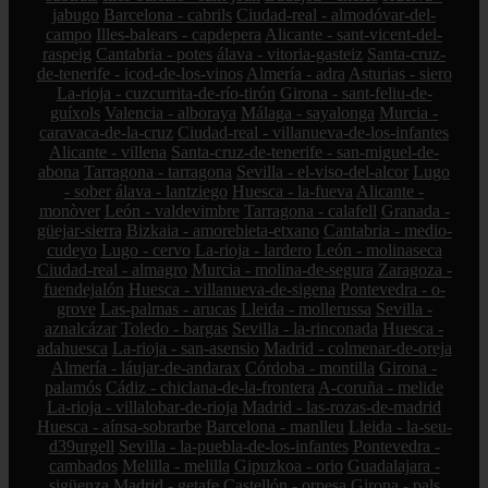
jabugo
Barcelona - cabrils
Ciudad-real - almodóvar-del-
campo
Illes-balears - capdepera
Alicante - sant-vicent-del-
raspeig
Cantabria - potes
álava - vitoria-gasteiz
Santa-cruz-
de-tenerife - icod-de-los-vinos
Almería - adra
Asturias - siero
La-rioja - cuzcurrita-de-río-tirón
Girona - sant-feliu-de-
guíxols
Valencia - alboraya
Málaga - sayalonga
Murcia -
caravaca-de-la-cruz
Ciudad-real - villanueva-de-los-infantes
Alicante - villena
Santa-cruz-de-tenerife - san-miguel-de-
abona
Tarragona - tarragona
Sevilla - el-viso-del-alcor
Lugo
- sober
álava - lantziego
Huesca - la-fueva
Alicante -
monòver
León - valdevimbre
Tarragona - calafell
Granada -
güejar-sierra
Bizkaia - amorebieta-etxano
Cantabria - medio-
cudeyo
Lugo - cervo
La-rioja - lardero
León - molinaseca
Ciudad-real - almagro
Murcia - molina-de-segura
Zaragoza -
fuendejalón
Huesca - villanueva-de-sigena
Pontevedra - o-
grove
Las-palmas - arucas
Lleida - mollerussa
Sevilla -
aznalcázar
Toledo - bargas
Sevilla - la-rinconada
Huesca -
adahuesca
La-rioja - san-asensio
Madrid - colmenar-de-oreja
Almería - láujar-de-andarax
Córdoba - montilla
Girona -
palamós
Cádiz - chiclana-de-la-frontera
A-coruña - melide
La-rioja - villalobar-de-rioja
Madrid - las-rozas-de-madrid
Huesca - aínsa-sobrarbe
Barcelona - manlleu
Lleida - la-seu-
d39urgell
Sevilla - la-puebla-de-los-infantes
Pontevedra -
cambados
Melilla - melilla
Gipuzkoa - orio
Guadalajara -
sigüenza
Madrid - getafe
Castellón - orpesa
Girona - pals