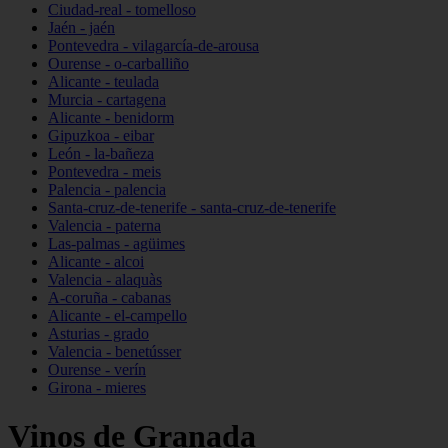
Ciudad-real - tomelloso
Jaén - jaén
Pontevedra - vilagarcía-de-arousa
Ourense - o-carballiño
Alicante - teulada
Murcia - cartagena
Alicante - benidorm
Gipuzkoa - eibar
León - la-bañeza
Pontevedra - meis
Palencia - palencia
Santa-cruz-de-tenerife - santa-cruz-de-tenerife
Valencia - paterna
Las-palmas - agüimes
Alicante - alcoi
Valencia - alaquàs
A-coruña - cabanas
Alicante - el-campello
Asturias - grado
Valencia - benetússer
Ourense - verín
Girona - mieres
Vinos de Granada