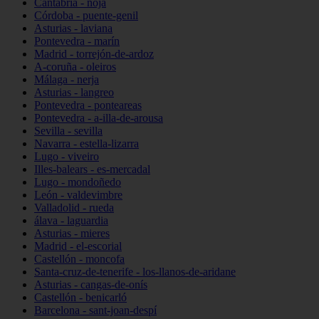
Cantabria - noja
Córdoba - puente-genil
Asturias - laviana
Pontevedra - marín
Madrid - torrejón-de-ardoz
A-coruña - oleiros
Málaga - nerja
Asturias - langreo
Pontevedra - ponteareas
Pontevedra - a-illa-de-arousa
Sevilla - sevilla
Navarra - estella-lizarra
Lugo - viveiro
Illes-balears - es-mercadal
Lugo - mondoñedo
León - valdevimbre
Valladolid - rueda
álava - laguardia
Asturias - mieres
Madrid - el-escorial
Castellón - moncofa
Santa-cruz-de-tenerife - los-llanos-de-aridane
Asturias - cangas-de-onís
Castellón - benicarló
Barcelona - sant-joan-despí