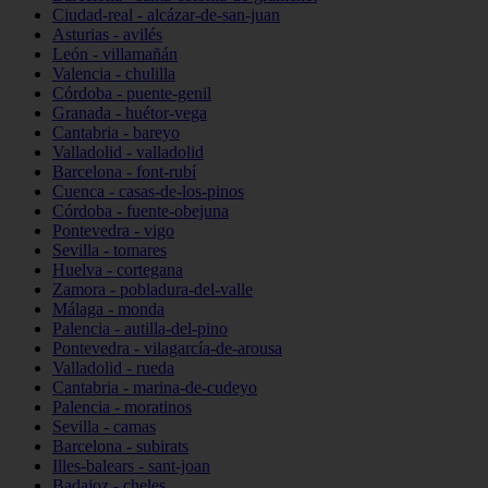
Ciudad-real - alcázar-de-san-juan
Asturias - avilés
León - villamañán
Valencia - chulilla
Córdoba - puente-genil
Granada - huétor-vega
Cantabria - bareyo
Valladolid - valladolid
Barcelona - font-rubí
Cuenca - casas-de-los-pinos
Córdoba - fuente-obejuna
Pontevedra - vigo
Sevilla - tomares
Huelva - cortegana
Zamora - pobladura-del-valle
Málaga - monda
Palencia - autilla-del-pino
Pontevedra - vilagarcía-de-arousa
Valladolid - rueda
Cantabria - marina-de-cudeyo
Palencia - moratinos
Sevilla - camas
Barcelona - subirats
Illes-balears - sant-joan
Badajoz - cheles