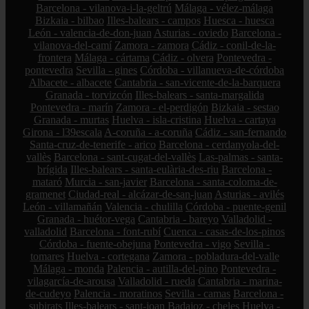
Barcelona - vilanova-i-la-geltrú
Málaga - vélez-málaga
Bizkaia - bilbao
Illes-balears - campos
Huesca - huesca
León - valencia-de-don-juan
Asturias - oviedo
Barcelona -
vilanova-del-camí
Zamora - zamora
Cádiz - conil-de-la-
frontera
Málaga - cártama
Cádiz - olvera
Pontevedra -
pontevedra
Sevilla - gines
Córdoba - villanueva-de-córdoba
Albacete - albacete
Cantabria - san-vicente-de-la-barquera
Granada - torvizcón
Illes-balears - santa-margalida
Pontevedra - marín
Zamora - el-perdigón
Bizkaia - sestao
Granada - murtas
Huelva - isla-cristina
Huelva - cartaya
Girona - l39escala
A-coruña - a-coruña
Cádiz - san-fernando
Santa-cruz-de-tenerife - arico
Barcelona - cerdanyola-del-
vallès
Barcelona - sant-cugat-del-vallès
Las-palmas - santa-
brígida
Illes-balears - santa-eulària-des-riu
Barcelona -
mataró
Murcia - san-javier
Barcelona - santa-coloma-de-
gramenet
Ciudad-real - alcázar-de-san-juan
Asturias - avilés
León - villamañán
Valencia - chulilla
Córdoba - puente-genil
Granada - huétor-vega
Cantabria - bareyo
Valladolid -
valladolid
Barcelona - font-rubí
Cuenca - casas-de-los-pinos
Córdoba - fuente-obejuna
Pontevedra - vigo
Sevilla -
tomares
Huelva - cortegana
Zamora - pobladura-del-valle
Málaga - monda
Palencia - autilla-del-pino
Pontevedra -
vilagarcía-de-arousa
Valladolid - rueda
Cantabria - marina-
de-cudeyo
Palencia - moratinos
Sevilla - camas
Barcelona -
subirats
Illes-balears - sant-joan
Badajoz - cheles
Huelva -