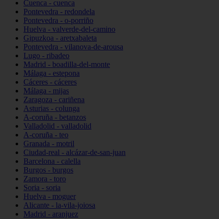
Cuenca - cuenca
Pontevedra - redondela
Pontevedra - o-porriño
Huelva - valverde-del-camino
Gipuzkoa - aretxabaleta
Pontevedra - vilanova-de-arousa
Lugo - ribadeo
Madrid - boadilla-del-monte
Málaga - estepona
Cáceres - cáceres
Málaga - mijas
Zaragoza - cariñena
Asturias - colunga
A-coruña - betanzos
Valladolid - valladolid
A-coruña - teo
Granada - motril
Ciudad-real - alcázar-de-san-juan
Barcelona - calella
Burgos - burgos
Zamora - toro
Soria - soria
Huelva - moguer
Alicante - la-vila-joiosa
Madrid - aranjuez