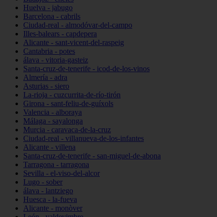
Huelva - jabugo
Barcelona - cabrils
Ciudad-real - almodóvar-del-campo
Illes-balears - capdepera
Alicante - sant-vicent-del-raspeig
Cantabria - potes
álava - vitoria-gasteiz
Santa-cruz-de-tenerife - icod-de-los-vinos
Almería - adra
Asturias - siero
La-rioja - cuzcurrita-de-río-tirón
Girona - sant-feliu-de-guíxols
Valencia - alboraya
Málaga - sayalonga
Murcia - caravaca-de-la-cruz
Ciudad-real - villanueva-de-los-infantes
Alicante - villena
Santa-cruz-de-tenerife - san-miguel-de-abona
Tarragona - tarragona
Sevilla - el-viso-del-alcor
Lugo - sober
álava - lantziego
Huesca - la-fueva
Alicante - monòver
León - valdevimbre