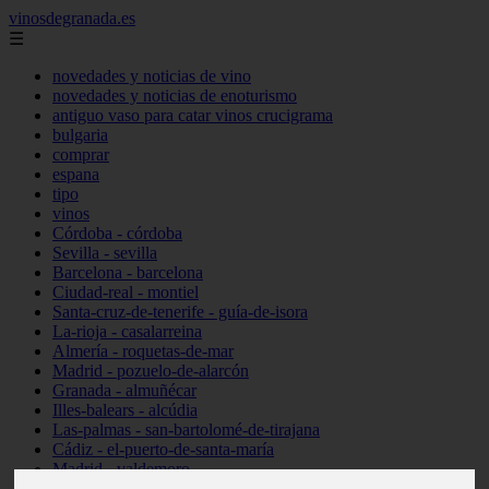
vinosdegranada.es
☰
novedades y noticias de vino
novedades y noticias de enoturismo
antiguo vaso para catar vinos crucigrama
bulgaria
comprar
espana
tipo
vinos
Córdoba - córdoba
Sevilla - sevilla
Barcelona - barcelona
Ciudad-real - montiel
Santa-cruz-de-tenerife - guía-de-isora
La-rioja - casalarreina
Almería - roquetas-de-mar
Madrid - pozuelo-de-alarcón
Granada - almuñécar
Illes-balears - alcúdia
Las-palmas - san-bartolomé-de-tirajana
Cádiz - el-puerto-de-santa-maría
Madrid - valdemoro
Granada - pulianas