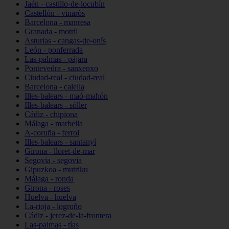
Jaén - castillo-de-locubín
Castellón - vinaròs
Barcelona - manresa
Granada - motril
Asturias - cangas-de-onís
León - ponferrada
Las-palmas - pájara
Pontevedra - sanxenxo
Ciudad-real - ciudad-real
Barcelona - calella
Illes-balears - maó-mahón
Illes-balears - sóller
Cádiz - chipiona
Málaga - marbella
A-coruña - ferrol
Illes-balears - santanyí
Girona - lloret-de-mar
Segovia - segovia
Gipuzkoa - mutriku
Málaga - ronda
Girona - roses
Huelva - huelva
La-rioja - logroño
Cádiz - jerez-de-la-frontera
Las-palmas - tías