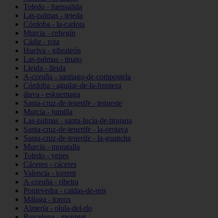
Toledo - fuensalida
Las-palmas - tejeda
Córdoba - la-carlota
Murcia - cehegín
Cádiz - rota
Huelva - gibraleón
Las-palmas - tinajo
Lleida - lleida
A-coruña - santiago-de-compostela
Córdoba - aguilar-de-la-frontera
álava - eskuernaga
Santa-cruz-de-tenerife - tegueste
Murcia - jumilla
Las-palmas - santa-lucía-de-tirajana
Santa-cruz-de-tenerife - la-orotava
Santa-cruz-de-tenerife - la-guancha
Murcia - moratalla
Toledo - yepes
Cáceres - cáceres
Valencia - torrent
A-coruña - ribeira
Pontevedra - caldas-de-reis
Málaga - torrox
Almería - olula-del-río
Barcelona - montgat