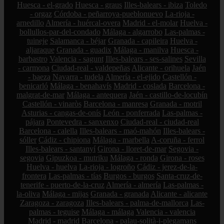
Huesca - el-grado
Huesca - graus
Illes-balears - ibiza
Toledo
- orgaz
Córdoba - peñarroya-pueblonuevo
La-rioja -
arnedillo
Almería - huércal-overa
Madrid - el-molar
Huelva -
bollullos-par-del-condado
Málaga - algarrobo
Las-palmas -
tuineje
Salamanca - béjar
Granada - capileira
Huelva -
aljaraque
Granada - guadix
Málaga - manilva
Huesca -
barbastro
Valencia - sagunt
Illes-balears - ses-salines
Sevilla
- carmona
Ciudad-real - valdepeñas
Alicante - orihuela
Jaén
- baeza
Navarra - tudela
Almería - el-ejido
Castellón -
benicarló
Málaga - benahavís
Madrid - coslada
Barcelona -
malgrat-de-mar
Málaga - antequera
Jaén - castillo-de-locubín
Castellón - vinaròs
Barcelona - manresa
Granada - motril
Asturias - cangas-de-onís
León - ponferrada
Las-palmas -
pájara
Pontevedra - sanxenxo
Ciudad-real - ciudad-real
Barcelona - calella
Illes-balears - maó-mahón
Illes-balears -
sóller
Cádiz - chipiona
Málaga - marbella
A-coruña - ferrol
Illes-balears - santanyí
Girona - lloret-de-mar
Segovia -
segovia
Gipuzkoa - mutriku
Málaga - ronda
Girona - roses
Huelva - huelva
La-rioja - logroño
Cádiz - jerez-de-la-
frontera
Las-palmas - tías
Burgos - burgos
Santa-cruz-de-
tenerife - puerto-de-la-cruz
Almería - almería
Las-palmas -
la-oliva
Málaga - mijas
Granada - granada
Alicante - alicante
Zaragoza - zaragoza
Illes-balears - palma-de-mallorca
Las-
palmas - teguise
Málaga - málaga
Valencia - valencia
Madrid - madrid
Barcelona - palau-solità-i-plegamans