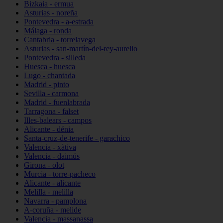
Bizkaia - ermua
Asturias - noreña
Pontevedra - a-estrada
Málaga - ronda
Cantabria - torrelavega
Asturias - san-martín-del-rey-aurelio
Pontevedra - silleda
Huesca - huesca
Lugo - chantada
Madrid - pinto
Sevilla - carmona
Madrid - fuenlabrada
Tarragona - falset
Illes-balears - campos
Alicante - dénia
Santa-cruz-de-tenerife - garachico
Valencia - xàtiva
Valencia - daimús
Girona - olot
Murcia - torre-pacheco
Alicante - alicante
Melilla - melilla
Navarra - pamplona
A-coruña - melide
Valencia - massanassa