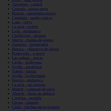
Tarragona - calafell
Granada - güejar-sierra
Bizkaia - amorebieta-etxano
Cantabria - medio-cudeyo
Lugo - cervo
La-rioja - lardero
León - molinaseca
Ciudad-real - almagro
Murcia - molina-de-segura
Zaragoza - fuendejalón
Huesca - villanueva-de-sigena
Pontevedra - o-grove
Las-palmas - arucas
Lleida - mollerussa
Sevilla - aznalcázar
Toledo - bargas
Sevilla - la-rinconada
Huesca - adahuesca
La-rioja - san-asensio
Madrid - colmenar-de-oreja
Almería - láujar-de-andarax
Córdoba - montilla
Girona - palamós
Cádiz - chiclana-de-la-frontera