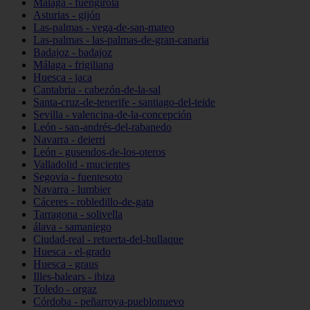
Málaga - fuengirola
Asturias - gijón
Las-palmas - vega-de-san-mateo
Las-palmas - las-palmas-de-gran-canaria
Badajoz - badajoz
Málaga - frigiliana
Huesca - jaca
Cantabria - cabezón-de-la-sal
Santa-cruz-de-tenerife - santiago-del-teide
Sevilla - valencina-de-la-concepción
León - san-andrés-del-rabanedo
Navarra - deierri
León - gusendos-de-los-oteros
Valladolid - mucientes
Segovia - fuentesoto
Navarra - lumbier
Cáceres - robledillo-de-gata
Tarragona - solivella
álava - samaniego
Ciudad-real - retuerta-del-bullaque
Huesca - el-grado
Huesca - graus
Illes-balears - ibiza
Toledo - orgaz
Córdoba - peñarroya-pueblonuevo