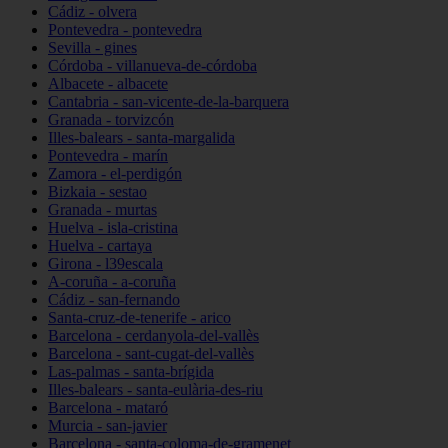
Cádiz - olvera
Pontevedra - pontevedra
Sevilla - gines
Córdoba - villanueva-de-córdoba
Albacete - albacete
Cantabria - san-vicente-de-la-barquera
Granada - torvizcón
Illes-balears - santa-margalida
Pontevedra - marín
Zamora - el-perdigón
Bizkaia - sestao
Granada - murtas
Huelva - isla-cristina
Huelva - cartaya
Girona - l39escala
A-coruña - a-coruña
Cádiz - san-fernando
Santa-cruz-de-tenerife - arico
Barcelona - cerdanyola-del-vallès
Barcelona - sant-cugat-del-vallès
Las-palmas - santa-brígida
Illes-balears - santa-eulària-des-riu
Barcelona - mataró
Murcia - san-javier
Barcelona - santa-coloma-de-gramenet