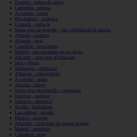
Zamora - peleas-de-abajo
Cantabria - reinosa
A-coruña - carral
Illes-balears - pollença
Granada - santa-fe
Santa-cruz-de-tenerife - san-cristóbal-de-la-laguna
Almería - padules
Almería - rioja
Castellón - benicàssim
Madrid - san-sebastián-de-los-reyes
Alicante - sant-joan-d39alacant
Jaén - úbeda
Tarragona - ulldecona
Albacete - villarrobledo
A-coruña - arzúa
Asturias - llanes
Santa-cruz-de-tenerife - candelaria
Ourense - ourense
Valencia - algemesí
Sevilla - badolatosa
Las-palmas - mogán
Huelva - almonte
Albacete - chinchilla-de-monte-aragón
Madrid - alpedrete
Cantabria - noja