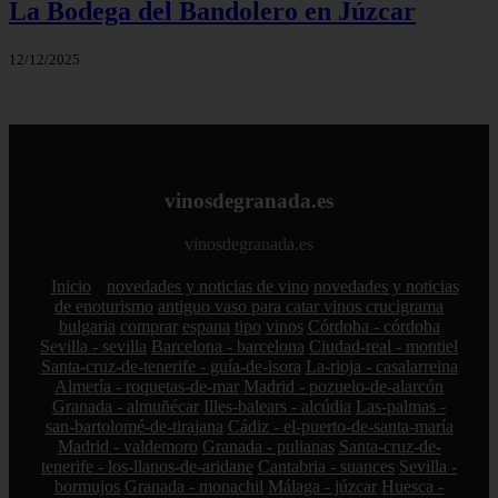
La Bodega del Bandolero en Júzcar
12/12/2025
vinosdegranada.es
vinosdegranada.es
Inicio
novedades y noticias de vino
novedades y noticias
de enoturismo
antiguo vaso para catar vinos crucigrama
bulgaria
comprar
espana
tipo
vinos
Córdoba - córdoba
Sevilla - sevilla
Barcelona - barcelona
Ciudad-real - montiel
Santa-cruz-de-tenerife - guía-de-isora
La-rioja - casalarreina
Almería - roquetas-de-mar
Madrid - pozuelo-de-alarcón
Granada - almuñécar
Illes-balears - alcúdia
Las-palmas -
san-bartolomé-de-tirajana
Cádiz - el-puerto-de-santa-maría
Madrid - valdemoro
Granada - pulianas
Santa-cruz-de-
tenerife - los-llanos-de-aridane
Cantabria - suances
Sevilla -
bormujos
Granada - monachil
Málaga - júzcar
Huesca -