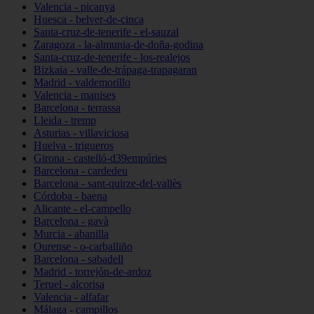
Valencia - picanya
Huesca - belver-de-cinca
Santa-cruz-de-tenerife - el-sauzal
Zaragoza - la-almunia-de-doña-godina
Santa-cruz-de-tenerife - los-realejos
Bizkaia - valle-de-trápaga-trapagaran
Madrid - valdemorillo
Valencia - manises
Barcelona - terrassa
Lleida - tremp
Asturias - villaviciosa
Huelva - trigueros
Girona - castelló-d39empúries
Barcelona - cardedeu
Barcelona - sant-quirze-del-vallès
Córdoba - baena
Alicante - el-campello
Barcelona - gavà
Murcia - abanilla
Ourense - o-carballiño
Barcelona - sabadell
Madrid - torrejón-de-ardoz
Teruel - alcorisa
Valencia - alfafar
Málaga - campillos