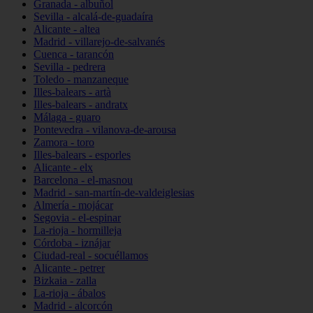
Granada - albuñol
Sevilla - alcalá-de-guadaíra
Alicante - altea
Madrid - villarejo-de-salvanés
Cuenca - tarancón
Sevilla - pedrera
Toledo - manzaneque
Illes-balears - artà
Illes-balears - andratx
Málaga - guaro
Pontevedra - vilanova-de-arousa
Zamora - toro
Illes-balears - esporles
Alicante - elx
Barcelona - el-masnou
Madrid - san-martín-de-valdeiglesias
Almería - mojácar
Segovia - el-espinar
La-rioja - hormilleja
Córdoba - iznájar
Ciudad-real - socuéllamos
Alicante - petrer
Bizkaia - zalla
La-rioja - ábalos
Madrid - alcorcón