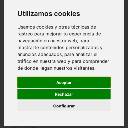
Santa-cruz-de-tenerife - los-llanos-de-aridane
Cantabria - suances
Utilizamos cookies
Sevilla - bormujos
Granada - monachil
Málaga - júzcar
Usamos cookies y otras técnicas de
Huesca - isábena
rastreo para mejorar tu experiencia de
Huesca - alquézar
navegación en nuestra web, para
Huesca - castejón-de-sos
Lleida - alt-àneu
mostrarte contenidos personalizados y
Sevilla - marinaleda
anuncios adecuados, para analizar el
Córdoba - almedinilla
tráfico en nuestra web y para comprender
Navarra - zangoza
Cantabria - arenas-de-iguña
de donde llegan nuestros visitantes.
Barcelona - la-pobla-de-lillet
Murcia - cartagena
Las-palmas - yaiza
Aceptar
Madrid - nuevo-baztán
Sevilla - arahal
Rechazar
Málaga - istán
Valladolid - fuensaldaña
Configurar
Sevilla - salteras
Huesca - biescas
Granada - pampaneira
La-rioja - ezcaray