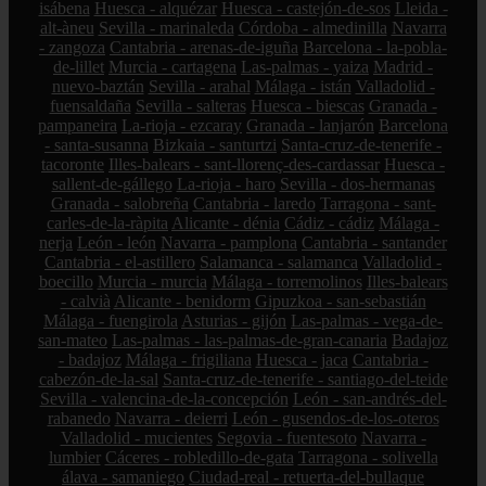
isábena
Huesca - alquézar
Huesca - castejón-de-sos
Lleida -
alt-àneu
Sevilla - marinaleda
Córdoba - almedinilla
Navarra
- zangoza
Cantabria - arenas-de-iguña
Barcelona - la-pobla-
de-lillet
Murcia - cartagena
Las-palmas - yaiza
Madrid -
nuevo-baztán
Sevilla - arahal
Málaga - istán
Valladolid -
fuensaldaña
Sevilla - salteras
Huesca - biescas
Granada -
pampaneira
La-rioja - ezcaray
Granada - lanjarón
Barcelona
- santa-susanna
Bizkaia - santurtzi
Santa-cruz-de-tenerife -
tacoronte
Illes-balears - sant-llorenç-des-cardassar
Huesca -
sallent-de-gállego
La-rioja - haro
Sevilla - dos-hermanas
Granada - salobreña
Cantabria - laredo
Tarragona - sant-
carles-de-la-ràpita
Alicante - dénia
Cádiz - cádiz
Málaga -
nerja
León - león
Navarra - pamplona
Cantabria - santander
Cantabria - el-astillero
Salamanca - salamanca
Valladolid -
boecillo
Murcia - murcia
Málaga - torremolinos
Illes-balears
- calvià
Alicante - benidorm
Gipuzkoa - san-sebastián
Málaga - fuengirola
Asturias - gijón
Las-palmas - vega-de-
san-mateo
Las-palmas - las-palmas-de-gran-canaria
Badajoz
- badajoz
Málaga - frigiliana
Huesca - jaca
Cantabria -
cabezón-de-la-sal
Santa-cruz-de-tenerife - santiago-del-teide
Sevilla - valencina-de-la-concepción
León - san-andrés-del-
rabanedo
Navarra - deierri
León - gusendos-de-los-oteros
Valladolid - mucientes
Segovia - fuentesoto
Navarra -
lumbier
Cáceres - robledillo-de-gata
Tarragona - solivella
álava - samaniego
Ciudad-real - retuerta-del-bullaque