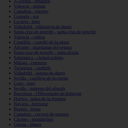
A-coruña - betanzos
Valencia - mislata
Cantabria - miengo
Granada - gor
La-rioja - tirgo
Valladolid - villanueva-de-duero
Santa-cruz-de-tenerife - santa-cruz-de-tenerife
Valencia - cullera
Castellón - castelló-de-la-plana
Alicante - guardamar-del-segura
Santa-cruz-de-tenerife - santa-úrsula
Salamanca - ciudad-rodrigo
Málaga - estepona
Tarragona - cambrils
Valladolid - laguna-de-duero
Sevilla - castilleja-de-la-cuesta
Lugo - lugo
Sevilla - mairena-del-aljarafe
Barcelona - l39hospitalet-de-llobregat
Huelva - palos-de-la-frontera
Navarra - berriozar
Burgos - lerma
Cantabria - corvera-de-toranzo
Cáceres - montánchez
Girona - blanes