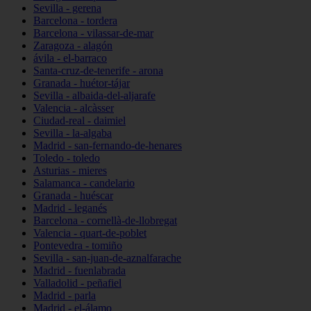
Sevilla - gerena
Barcelona - tordera
Barcelona - vilassar-de-mar
Zaragoza - alagón
ávila - el-barraco
Santa-cruz-de-tenerife - arona
Granada - huétor-tájar
Sevilla - albaida-del-aljarafe
Valencia - alcàsser
Ciudad-real - daimiel
Sevilla - la-algaba
Madrid - san-fernando-de-henares
Toledo - toledo
Asturias - mieres
Salamanca - candelario
Granada - huéscar
Madrid - leganés
Barcelona - cornellà-de-llobregat
Valencia - quart-de-poblet
Pontevedra - tomiño
Sevilla - san-juan-de-aznalfarache
Madrid - fuenlabrada
Valladolid - peñafiel
Madrid - parla
Madrid - el-álamo