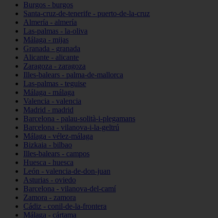
Burgos - burgos
Santa-cruz-de-tenerife - puerto-de-la-cruz
Almería - almería
Las-palmas - la-oliva
Málaga - mijas
Granada - granada
Alicante - alicante
Zaragoza - zaragoza
Illes-balears - palma-de-mallorca
Las-palmas - teguise
Málaga - málaga
Valencia - valencia
Madrid - madrid
Barcelona - palau-solità-i-plegamans
Barcelona - vilanova-i-la-geltrú
Málaga - vélez-málaga
Bizkaia - bilbao
Illes-balears - campos
Huesca - huesca
León - valencia-de-don-juan
Asturias - oviedo
Barcelona - vilanova-del-camí
Zamora - zamora
Cádiz - conil-de-la-frontera
Málaga - cártama