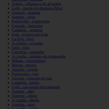
Toledo - villanueva-de-alcardete
León - puente-de-domingo-flórez
Granada - granada
Asturias - gijón
Pontevedra - pontevedra
Granada - maracena
Cantabria - riotuerto
ávila - el-barco-de-ávila
La-rioja - haro
A-coruña - a-coruña
León - león
Cantabria - santander
A-coruña - santiago-de-compostela
Málaga - torremolinos
Murcia - murcia
Asturias - oviedo
Pontevedra - vigo
Almería - roquetas-de-mar
Cantabria - laredo
León - san-andrés-del-rabanedo
Asturias - aller
Ourense - allariz
A-coruña - ribeira
Asturias - siero
A-coruña - narón