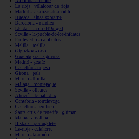
A-coruña - melide
La-rioja - villalobar-de-rioja
Madrid - las-rozas-de-madrid
Huesca - aínsa-sobrarbe
Barcelona - manlleu
Lleida - la-seu-d39urgell
Sevilla - la-puebla-de-los-infantes
Pontevedra - cambados
Melilla - melilla
Gipuzkoa - orio
Guadalajara - sigüenza
Madrid - getafe
Castellón - orpesa
Girona - pals
Murcia - librilla
Málaga - montejaque
Sevilla - olivares
Almería - benahadux
Cantabria - torrelavega
Castellón - benlloch
Santa-cruz-de-tenerife - güímar
Málaga - mollina
Bizkaia - portugalete
La-rioja - calahorra
Murcia - la-unión