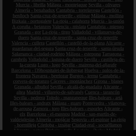
Murcia - librilla
Málaga - montejaque
Sevilla - olivares
Almería - benahadux
Cantabria - torrelavega
Castellón -
benlloch
Santa-cruz-de-tenerife - güímar
Málaga - mollina
Bizkaia - portugalete
La-rioja - calahorra
Murcia - la-unión
A-coruña - betanzos
Valencia - mislata
Cantabria - miengo
Granada - gor
La-rioja - tirgo
Valladolid - villanueva-de-
duero
Santa-cruz-de-tenerife - santa-cruz-de-tenerife
Valencia - cullera
Castellón - castelló-de-la-plana
Alicante -
guardamar-del-segura
Santa-cruz-de-tenerife - santa-úrsula
Salamanca - ciudad-rodrigo
Málaga - estepona
Tarragona -
cambrils
Valladolid - laguna-de-duero
Sevilla - castilleja-de-
la-cuesta
Lugo - lugo
Sevilla - mairena-del-aljarafe
Barcelona - l39hospitalet-de-llobregat
Huelva - palos-de-la-
frontera
Navarra - berriozar
Burgos - lerma
Cantabria -
corvera-de-toranzo
Cáceres - montánchez
Girona - blanes
Granada - albuñol
Sevilla - alcalá-de-guadaíra
Alicante -
altea
Madrid - villarejo-de-salvanés
Cuenca - tarancón
Sevilla - pedrera
Toledo - manzaneque
Illes-balears - artà
Illes-balears - andratx
Málaga - guaro
Pontevedra - vilanova-
de-arousa
Zamora - toro
Illes-balears - esporles
Alicante -
elx
Barcelona - el-masnou
Madrid - san-martín-de-
valdeiglesias
Almería - mojácar
Segovia - el-espinar
La-rioja
- hormilleja
Córdoba - iznájar
Ciudad-real - socuéllamos
Alicante - petrer
Bizkaia - zalla
La-rioja - ábalos
Madrid -
alcorcón
Zamora - peleas-de-abajo
Cantabria - reinosa
A-