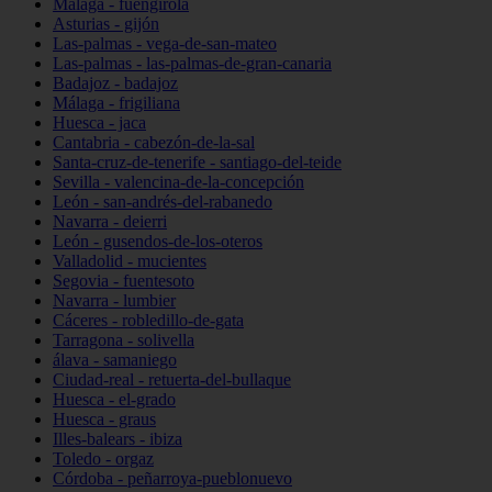
Málaga - fuengirola
Asturias - gijón
Las-palmas - vega-de-san-mateo
Las-palmas - las-palmas-de-gran-canaria
Badajoz - badajoz
Málaga - frigiliana
Huesca - jaca
Cantabria - cabezón-de-la-sal
Santa-cruz-de-tenerife - santiago-del-teide
Sevilla - valencina-de-la-concepción
León - san-andrés-del-rabanedo
Navarra - deierri
León - gusendos-de-los-oteros
Valladolid - mucientes
Segovia - fuentesoto
Navarra - lumbier
Cáceres - robledillo-de-gata
Tarragona - solivella
álava - samaniego
Ciudad-real - retuerta-del-bullaque
Huesca - el-grado
Huesca - graus
Illes-balears - ibiza
Toledo - orgaz
Córdoba - peñarroya-pueblonuevo