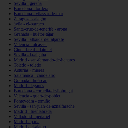
Sevilla - gerena
Barcelona - tordera
Barcelona - vilassar-de-mar
Zaragoza - alagón
ávila - el-barraco
Santa-cruz-de-tenerife - arona
Granada - huétor-tájar
Sevilla - albaida-del-aljarafe
Valencia - alcàsser
Ciudad-real - daimiel
Sevilla - la-algaba
Madrid - san-fernando-de-henares
Toledo - toledo
Asturias - mieres
Salamanca - candelario
Granada - huéscar
Madrid - leganés
Barcelona - cornellà-de-llobregat
Valencia - quart-de-poblet
Pontevedra - tomiño
Sevilla - san-juan-de-aznalfarache
Madrid - fuenlabrada
Valladolid - peñafiel
Madrid - parla
Madrid - el-álamo