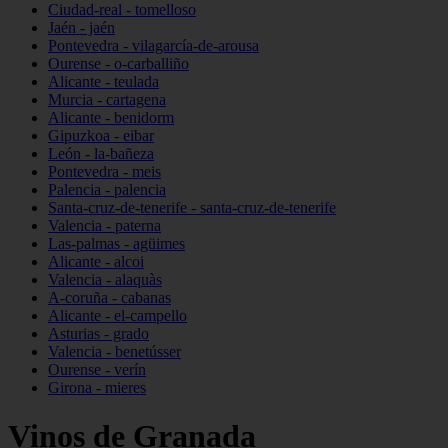
Ciudad-real - tomelloso
Jaén - jaén
Pontevedra - vilagarcía-de-arousa
Ourense - o-carballiño
Alicante - teulada
Murcia - cartagena
Alicante - benidorm
Gipuzkoa - eibar
León - la-bañeza
Pontevedra - meis
Palencia - palencia
Santa-cruz-de-tenerife - santa-cruz-de-tenerife
Valencia - paterna
Las-palmas - agüimes
Alicante - alcoi
Valencia - alaquàs
A-coruña - cabanas
Alicante - el-campello
Asturias - grado
Valencia - benetússer
Ourense - verín
Girona - mieres
Vinos de Granada