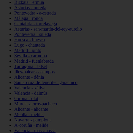
Bizkaia - ermua
Asturias - noreña
Pontevedra - a-estrada
Málaga - ronda
Cantabria - torrelavega
Asturias - san-martín-del-rey-aurelio
Pontevedra - silleda
Huesca - huesca
Lugo - chantada
Madrid - pinto
Sevilla - carmona
Madrid - fuenlabrada
Tarragona - falset
Illes-balears - campos
Alicante - dénia
Santa-cruz-de-tenerife - garachico
Valencia - xàtiva
Valencia - daimús
Girona - olot
Murcia - torre-pacheco
Alicante - alicante
Melilla - melilla
Navarra - pamplona
A-coruña - melide
Valencia - massanassa