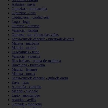
Asturias - navia
Gipuzkoa - hondarribia
Gipuzkoa - irun
Ciudad-real - ciudad-real
Lugo - lugo
Ourense - ourense
Valencia - gandia
Ourense - san-cibrao-das-viñas
Santa-cruz-de-tenerife - puerto-de-la-cruz
Málaga - marbella
Madrid - madrid
Las-palmas - telde
Valencia - valencia
Illes-balears - palma-de-mallorca
Barcelona - barcelona
Madrid - leganés
Málaga - torrox
Santa-cruz-de-tenerife - guía-de-isora
álava - leza
A-coruña - carballo
Madrid - el-boalo
Lugo - monterroso
Asturias - avilés
Granada - monachil