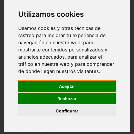
Santa-cruz-de-tenerife - los-llanos-de-aridane
Cantabria - suances
Utilizamos cookies
Sevilla - bormujos
Granada - monachil
Málaga - júzcar
Usamos cookies y otras técnicas de
Huesca - isábena
rastreo para mejorar tu experiencia de
Huesca - alquézar
navegación en nuestra web, para
Huesca - castejón-de-sos
Lleida - alt-àneu
mostrarte contenidos personalizados y
Sevilla - marinaleda
anuncios adecuados, para analizar el
Córdoba - almedinilla
tráfico en nuestra web y para comprender
Navarra - zangoza
Cantabria - arenas-de-iguña
de donde llegan nuestros visitantes.
Barcelona - la-pobla-de-lillet
Murcia - cartagena
Las-palmas - yaiza
Aceptar
Madrid - nuevo-baztán
Sevilla - arahal
Rechazar
Málaga - istán
Valladolid - fuensaldaña
Configurar
Sevilla - salteras
Huesca - biescas
Granada - pampaneira
La-rioja - ezcaray