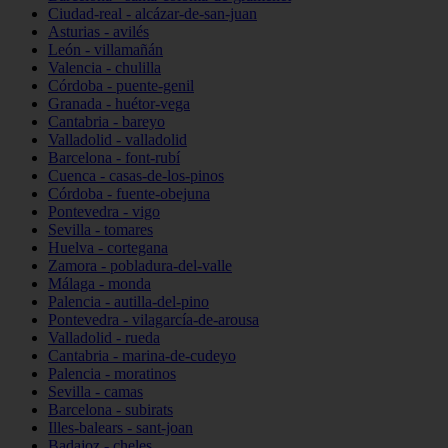
Ciudad-real - alcázar-de-san-juan
Asturias - avilés
León - villamañán
Valencia - chulilla
Córdoba - puente-genil
Granada - huétor-vega
Cantabria - bareyo
Valladolid - valladolid
Barcelona - font-rubí
Cuenca - casas-de-los-pinos
Córdoba - fuente-obejuna
Pontevedra - vigo
Sevilla - tomares
Huelva - cortegana
Zamora - pobladura-del-valle
Málaga - monda
Palencia - autilla-del-pino
Pontevedra - vilagarcía-de-arousa
Valladolid - rueda
Cantabria - marina-de-cudeyo
Palencia - moratinos
Sevilla - camas
Barcelona - subirats
Illes-balears - sant-joan
Badajoz - cheles