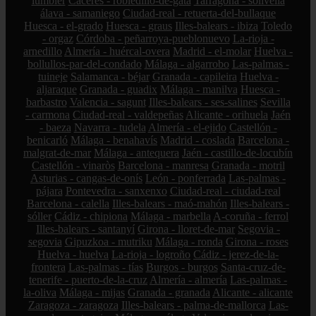
lumbier
Cáceres - robledillo-de-gata
Tarragona - solivella
álava - samaniego
Ciudad-real - retuerta-del-bullaque
Huesca - el-grado
Huesca - graus
Illes-balears - ibiza
Toledo
- orgaz
Córdoba - peñarroya-pueblonuevo
La-rioja -
arnedillo
Almería - huércal-overa
Madrid - el-molar
Huelva -
bollullos-par-del-condado
Málaga - algarrobo
Las-palmas -
tuineje
Salamanca - béjar
Granada - capileira
Huelva -
aljaraque
Granada - guadix
Málaga - manilva
Huesca -
barbastro
Valencia - sagunt
Illes-balears - ses-salines
Sevilla
- carmona
Ciudad-real - valdepeñas
Alicante - orihuela
Jaén
- baeza
Navarra - tudela
Almería - el-ejido
Castellón -
benicarló
Málaga - benahavís
Madrid - coslada
Barcelona -
malgrat-de-mar
Málaga - antequera
Jaén - castillo-de-locubín
Castellón - vinaròs
Barcelona - manresa
Granada - motril
Asturias - cangas-de-onís
León - ponferrada
Las-palmas -
pájara
Pontevedra - sanxenxo
Ciudad-real - ciudad-real
Barcelona - calella
Illes-balears - maó-mahón
Illes-balears -
sóller
Cádiz - chipiona
Málaga - marbella
A-coruña - ferrol
Illes-balears - santanyí
Girona - lloret-de-mar
Segovia -
segovia
Gipuzkoa - mutriku
Málaga - ronda
Girona - roses
Huelva - huelva
La-rioja - logroño
Cádiz - jerez-de-la-
frontera
Las-palmas - tías
Burgos - burgos
Santa-cruz-de-
tenerife - puerto-de-la-cruz
Almería - almería
Las-palmas -
la-oliva
Málaga - mijas
Granada - granada
Alicante - alicante
Zaragoza - zaragoza
Illes-balears - palma-de-mallorca
Las-