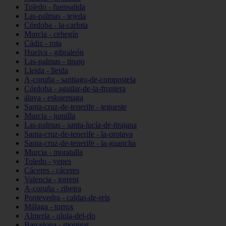
Toledo - fuensalida
Las-palmas - tejeda
Córdoba - la-carlota
Murcia - cehegín
Cádiz - rota
Huelva - gibraleón
Las-palmas - tinajo
Lleida - lleida
A-coruña - santiago-de-compostela
Córdoba - aguilar-de-la-frontera
álava - eskuernaga
Santa-cruz-de-tenerife - tegueste
Murcia - jumilla
Las-palmas - santa-lucía-de-tirajana
Santa-cruz-de-tenerife - la-orotava
Santa-cruz-de-tenerife - la-guancha
Murcia - moratalla
Toledo - yepes
Cáceres - cáceres
Valencia - torrent
A-coruña - ribeira
Pontevedra - caldas-de-reis
Málaga - torrox
Almería - olula-del-río
Barcelona - montgat