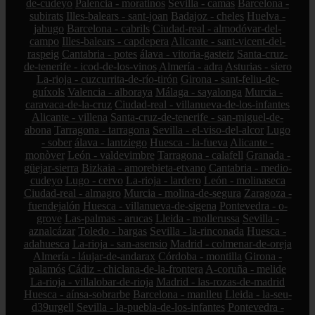
de-cudeyo
Palencia - moratinos
Sevilla - camas
Barcelona -
subirats
Illes-balears - sant-joan
Badajoz - cheles
Huelva -
jabugo
Barcelona - cabrils
Ciudad-real - almodóvar-del-
campo
Illes-balears - capdepera
Alicante - sant-vicent-del-
raspeig
Cantabria - potes
álava - vitoria-gasteiz
Santa-cruz-
de-tenerife - icod-de-los-vinos
Almería - adra
Asturias - siero
La-rioja - cuzcurrita-de-río-tirón
Girona - sant-feliu-de-
guíxols
Valencia - alboraya
Málaga - sayalonga
Murcia -
caravaca-de-la-cruz
Ciudad-real - villanueva-de-los-infantes
Alicante - villena
Santa-cruz-de-tenerife - san-miguel-de-
abona
Tarragona - tarragona
Sevilla - el-viso-del-alcor
Lugo
- sober
álava - lantziego
Huesca - la-fueva
Alicante -
monòver
León - valdevimbre
Tarragona - calafell
Granada -
güejar-sierra
Bizkaia - amorebieta-etxano
Cantabria - medio-
cudeyo
Lugo - cervo
La-rioja - lardero
León - molinaseca
Ciudad-real - almagro
Murcia - molina-de-segura
Zaragoza -
fuendejalón
Huesca - villanueva-de-sigena
Pontevedra - o-
grove
Las-palmas - arucas
Lleida - mollerussa
Sevilla -
aznalcázar
Toledo - bargas
Sevilla - la-rinconada
Huesca -
adahuesca
La-rioja - san-asensio
Madrid - colmenar-de-oreja
Almería - láujar-de-andarax
Córdoba - montilla
Girona -
palamós
Cádiz - chiclana-de-la-frontera
A-coruña - melide
La-rioja - villalobar-de-rioja
Madrid - las-rozas-de-madrid
Huesca - aínsa-sobrarbe
Barcelona - manlleu
Lleida - la-seu-
d39urgell
Sevilla - la-puebla-de-los-infantes
Pontevedra -