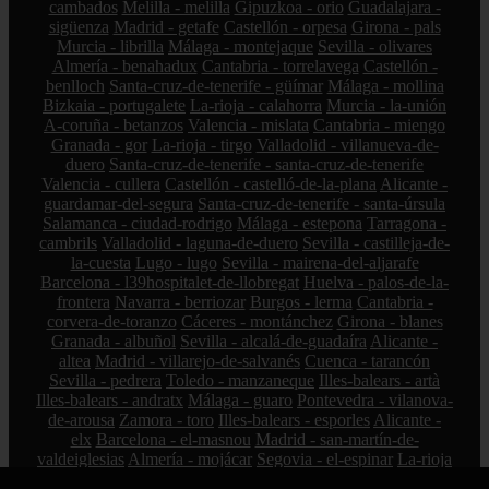
cambados
Melilla - melilla
Gipuzkoa - orio
Guadalajara -
sigüenza
Madrid - getafe
Castellón - orpesa
Girona - pals
Murcia - librilla
Málaga - montejaque
Sevilla - olivares
Almería - benahadux
Cantabria - torrelavega
Castellón -
benlloch
Santa-cruz-de-tenerife - güímar
Málaga - mollina
Bizkaia - portugalete
La-rioja - calahorra
Murcia - la-unión
A-coruña - betanzos
Valencia - mislata
Cantabria - miengo
Granada - gor
La-rioja - tirgo
Valladolid - villanueva-de-
duero
Santa-cruz-de-tenerife - santa-cruz-de-tenerife
Valencia - cullera
Castellón - castelló-de-la-plana
Alicante -
guardamar-del-segura
Santa-cruz-de-tenerife - santa-úrsula
Salamanca - ciudad-rodrigo
Málaga - estepona
Tarragona -
cambrils
Valladolid - laguna-de-duero
Sevilla - castilleja-de-
la-cuesta
Lugo - lugo
Sevilla - mairena-del-aljarafe
Barcelona - l39hospitalet-de-llobregat
Huelva - palos-de-la-
frontera
Navarra - berriozar
Burgos - lerma
Cantabria -
corvera-de-toranzo
Cáceres - montánchez
Girona - blanes
Granada - albuñol
Sevilla - alcalá-de-guadaíra
Alicante -
altea
Madrid - villarejo-de-salvanés
Cuenca - tarancón
Sevilla - pedrera
Toledo - manzaneque
Illes-balears - artà
Illes-balears - andratx
Málaga - guaro
Pontevedra - vilanova-
de-arousa
Zamora - toro
Illes-balears - esporles
Alicante -
elx
Barcelona - el-masnou
Madrid - san-martín-de-
valdeiglesias
Almería - mojácar
Segovia - el-espinar
La-rioja
- hormilleja
Córdoba - iznájar
Ciudad-real - socuéllamos