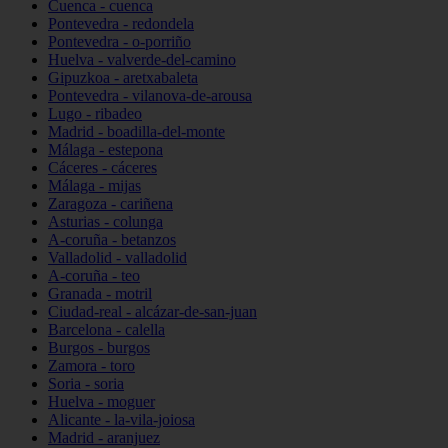
Cuenca - cuenca
Pontevedra - redondela
Pontevedra - o-porriño
Huelva - valverde-del-camino
Gipuzkoa - aretxabaleta
Pontevedra - vilanova-de-arousa
Lugo - ribadeo
Madrid - boadilla-del-monte
Málaga - estepona
Cáceres - cáceres
Málaga - mijas
Zaragoza - cariñena
Asturias - colunga
A-coruña - betanzos
Valladolid - valladolid
A-coruña - teo
Granada - motril
Ciudad-real - alcázar-de-san-juan
Barcelona - calella
Burgos - burgos
Zamora - toro
Soria - soria
Huelva - moguer
Alicante - la-vila-joiosa
Madrid - aranjuez