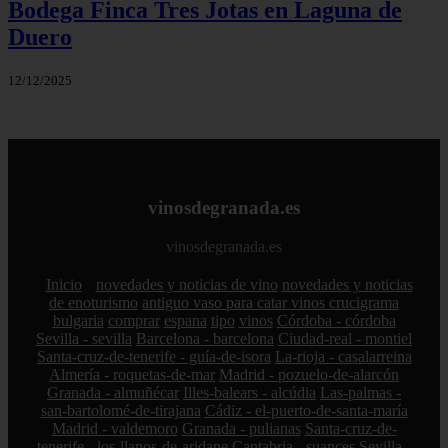
Bodega Finca Tres Jotas en Laguna de
Duero
12/12/2025
vinosdegranada.es
vinosdegranada.es
Inicio
novedades y noticias de vino
novedades y noticias
de enoturismo
antiguo vaso para catar vinos crucigrama
bulgaria
comprar
espana
tipo
vinos
Córdoba - córdoba
Sevilla - sevilla
Barcelona - barcelona
Ciudad-real - montiel
Santa-cruz-de-tenerife - guía-de-isora
La-rioja - casalarreina
Almería - roquetas-de-mar
Madrid - pozuelo-de-alarcón
Granada - almuñécar
Illes-balears - alcúdia
Las-palmas -
san-bartolomé-de-tirajana
Cádiz - el-puerto-de-santa-maría
Madrid - valdemoro
Granada - pulianas
Santa-cruz-de-
tenerife - los-llanos-de-aridane
Cantabria - suances
Sevilla -