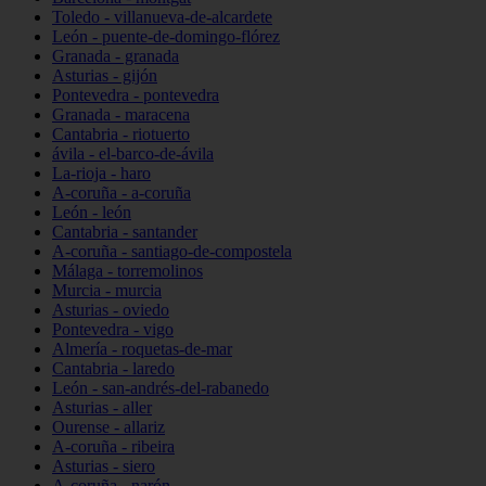
Toledo - villanueva-de-alcardete
León - puente-de-domingo-flórez
Granada - granada
Asturias - gijón
Pontevedra - pontevedra
Granada - maracena
Cantabria - riotuerto
ávila - el-barco-de-ávila
La-rioja - haro
A-coruña - a-coruña
León - león
Cantabria - santander
A-coruña - santiago-de-compostela
Málaga - torremolinos
Murcia - murcia
Asturias - oviedo
Pontevedra - vigo
Almería - roquetas-de-mar
Cantabria - laredo
León - san-andrés-del-rabanedo
Asturias - aller
Ourense - allariz
A-coruña - ribeira
Asturias - siero
A-coruña - narón