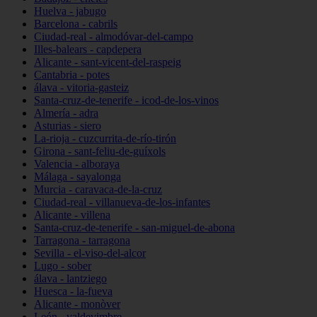
Huelva - jabugo
Barcelona - cabrils
Ciudad-real - almodóvar-del-campo
Illes-balears - capdepera
Alicante - sant-vicent-del-raspeig
Cantabria - potes
álava - vitoria-gasteiz
Santa-cruz-de-tenerife - icod-de-los-vinos
Almería - adra
Asturias - siero
La-rioja - cuzcurrita-de-río-tirón
Girona - sant-feliu-de-guíxols
Valencia - alboraya
Málaga - sayalonga
Murcia - caravaca-de-la-cruz
Ciudad-real - villanueva-de-los-infantes
Alicante - villena
Santa-cruz-de-tenerife - san-miguel-de-abona
Tarragona - tarragona
Sevilla - el-viso-del-alcor
Lugo - sober
álava - lantziego
Huesca - la-fueva
Alicante - monòver
León - valdevimbre