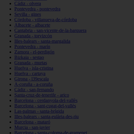
Cádiz - olvera
Pontevedra - pontevedra
Sevilla - gines
Córdoba - villanueva-de-córdoba
Albacete - albacete
Cantabria - san-vicente-de-la-barquera
Granada - torvizcón
Illes-balears - santa-margalida
Pontevedra - marín
Zamora - el-perdigón
Bizkaia - sestao
Granada - murtas
Huelva - isla-cristina
Huelva - cartaya
Girona - l39escala
A-coruña - a-coruña
Cádiz - san-fernando
Santa-cruz-de-tenerife - arico
Barcelona - cerdanyola-del-vallès
Barcelona - sant-cugat-del-vallès
Las-palmas - santa-brígida
Illes-balears - santa-eulària-des-riu
Barcelona - mataró
Murcia - san-javier
Barcelona - santa-coloma-de-gramenet