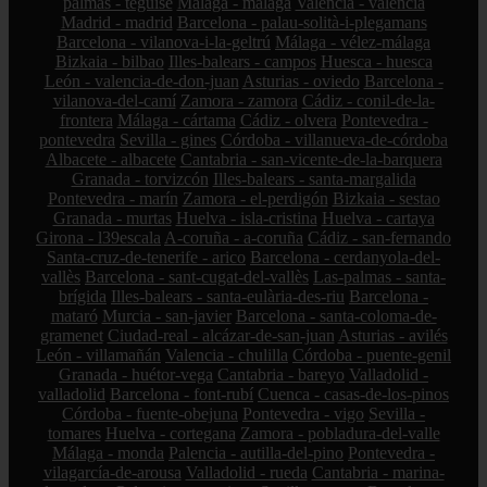
palmas - teguise
Málaga - málaga
Valencia - valencia
Madrid - madrid
Barcelona - palau-solità-i-plegamans
Barcelona - vilanova-i-la-geltrú
Málaga - vélez-málaga
Bizkaia - bilbao
Illes-balears - campos
Huesca - huesca
León - valencia-de-don-juan
Asturias - oviedo
Barcelona -
vilanova-del-camí
Zamora - zamora
Cádiz - conil-de-la-
frontera
Málaga - cártama
Cádiz - olvera
Pontevedra -
pontevedra
Sevilla - gines
Córdoba - villanueva-de-córdoba
Albacete - albacete
Cantabria - san-vicente-de-la-barquera
Granada - torvizcón
Illes-balears - santa-margalida
Pontevedra - marín
Zamora - el-perdigón
Bizkaia - sestao
Granada - murtas
Huelva - isla-cristina
Huelva - cartaya
Girona - l39escala
A-coruña - a-coruña
Cádiz - san-fernando
Santa-cruz-de-tenerife - arico
Barcelona - cerdanyola-del-
vallès
Barcelona - sant-cugat-del-vallès
Las-palmas - santa-
brígida
Illes-balears - santa-eulària-des-riu
Barcelona -
mataró
Murcia - san-javier
Barcelona - santa-coloma-de-
gramenet
Ciudad-real - alcázar-de-san-juan
Asturias - avilés
León - villamañán
Valencia - chulilla
Córdoba - puente-genil
Granada - huétor-vega
Cantabria - bareyo
Valladolid -
valladolid
Barcelona - font-rubí
Cuenca - casas-de-los-pinos
Córdoba - fuente-obejuna
Pontevedra - vigo
Sevilla -
tomares
Huelva - cortegana
Zamora - pobladura-del-valle
Málaga - monda
Palencia - autilla-del-pino
Pontevedra -
vilagarcía-de-arousa
Valladolid - rueda
Cantabria - marina-