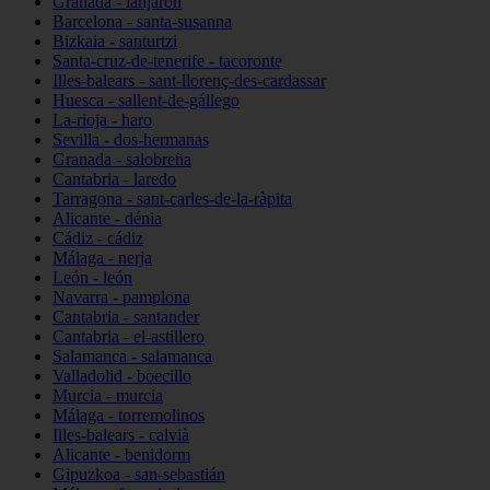
Granada - lanjarón
Barcelona - santa-susanna
Bizkaia - santurtzi
Santa-cruz-de-tenerife - tacoronte
Illes-balears - sant-llorenç-des-cardassar
Huesca - sallent-de-gállego
La-rioja - haro
Sevilla - dos-hermanas
Granada - salobreña
Cantabria - laredo
Tarragona - sant-carles-de-la-ràpita
Alicante - dénia
Cádiz - cádiz
Málaga - nerja
León - león
Navarra - pamplona
Cantabria - santander
Cantabria - el-astillero
Salamanca - salamanca
Valladolid - boecillo
Murcia - murcia
Málaga - torremolinos
Illes-balears - calvià
Alicante - benidorm
Gipuzkoa - san-sebastián