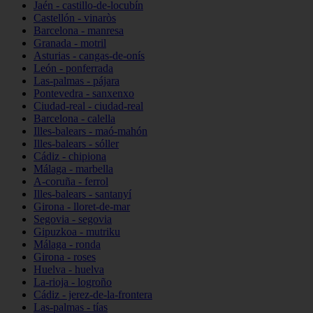
Jaén - castillo-de-locubín
Castellón - vinaròs
Barcelona - manresa
Granada - motril
Asturias - cangas-de-onís
León - ponferrada
Las-palmas - pájara
Pontevedra - sanxenxo
Ciudad-real - ciudad-real
Barcelona - calella
Illes-balears - maó-mahón
Illes-balears - sóller
Cádiz - chipiona
Málaga - marbella
A-coruña - ferrol
Illes-balears - santanyí
Girona - lloret-de-mar
Segovia - segovia
Gipuzkoa - mutriku
Málaga - ronda
Girona - roses
Huelva - huelva
La-rioja - logroño
Cádiz - jerez-de-la-frontera
Las-palmas - tías