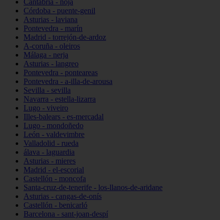
Cantabria - noja
Córdoba - puente-genil
Asturias - laviana
Pontevedra - marín
Madrid - torrejón-de-ardoz
A-coruña - oleiros
Málaga - nerja
Asturias - langreo
Pontevedra - ponteareas
Pontevedra - a-illa-de-arousa
Sevilla - sevilla
Navarra - estella-lizarra
Lugo - viveiro
Illes-balears - es-mercadal
Lugo - mondoñedo
León - valdevimbre
Valladolid - rueda
álava - laguardia
Asturias - mieres
Madrid - el-escorial
Castellón - moncofa
Santa-cruz-de-tenerife - los-llanos-de-aridane
Asturias - cangas-de-onís
Castellón - benicarló
Barcelona - sant-joan-despí