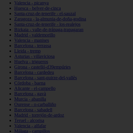
Valencia - picanya
Huesca - belver-de-cinca
Santa-cruz-de-tenerife - el-sauzal
Zaragoza - la-almunia-de-doña-godina
Santa-cruz-de-tenerife - los-realejos
Bizkaia - valle-de-trápaga-trapagaran
Madrid - valdemorillo
Valencia - manises
Barcelona - terrassa
Lleida - tremp
Asturias - villaviciosa
Huelva - trigueros
Girona - castelló-d39empúries
Barcelona - cardedeu
Barcelona - sant-quirze-del-vallès
Córdoba - baena
Alicante - el-campello
Barcelona - gavà
Murcia - abanilla
Ourense - o-carballiño
Barcelona - sabadell
Madrid - torrejón-de-ardoz
Teruel - alcorisa
Valencia - alfafar
Málaga - campillos