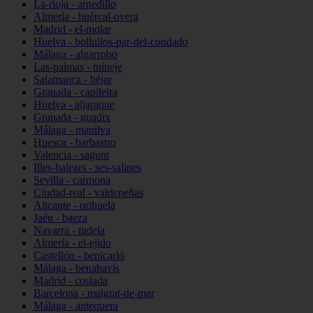
La-rioja - arnedillo
Almería - huércal-overa
Madrid - el-molar
Huelva - bollullos-par-del-condado
Málaga - algarrobo
Las-palmas - tuineje
Salamanca - béjar
Granada - capileira
Huelva - aljaraque
Granada - guadix
Málaga - manilva
Huesca - barbastro
Valencia - sagunt
Illes-balears - ses-salines
Sevilla - carmona
Ciudad-real - valdepeñas
Alicante - orihuela
Jaén - baeza
Navarra - tudela
Almería - el-ejido
Castellón - benicarló
Málaga - benahavís
Madrid - coslada
Barcelona - malgrat-de-mar
Málaga - antequera