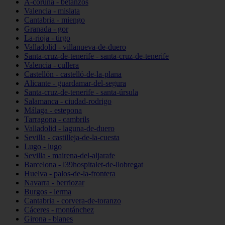
A-coruña - betanzos
Valencia - mislata
Cantabria - miengo
Granada - gor
La-rioja - tirgo
Valladolid - villanueva-de-duero
Santa-cruz-de-tenerife - santa-cruz-de-tenerife
Valencia - cullera
Castellón - castelló-de-la-plana
Alicante - guardamar-del-segura
Santa-cruz-de-tenerife - santa-úrsula
Salamanca - ciudad-rodrigo
Málaga - estepona
Tarragona - cambrils
Valladolid - laguna-de-duero
Sevilla - castilleja-de-la-cuesta
Lugo - lugo
Sevilla - mairena-del-aljarafe
Barcelona - l39hospitalet-de-llobregat
Huelva - palos-de-la-frontera
Navarra - berriozar
Burgos - lerma
Cantabria - corvera-de-toranzo
Cáceres - montánchez
Girona - blanes