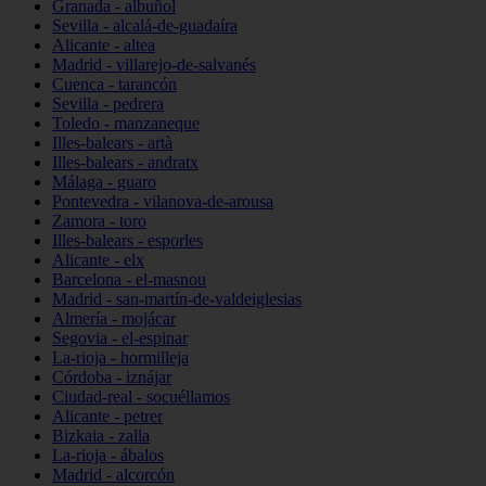
Granada - albuñol
Sevilla - alcalá-de-guadaíra
Alicante - altea
Madrid - villarejo-de-salvanés
Cuenca - tarancón
Sevilla - pedrera
Toledo - manzaneque
Illes-balears - artà
Illes-balears - andratx
Málaga - guaro
Pontevedra - vilanova-de-arousa
Zamora - toro
Illes-balears - esporles
Alicante - elx
Barcelona - el-masnou
Madrid - san-martín-de-valdeiglesias
Almería - mojácar
Segovia - el-espinar
La-rioja - hormilleja
Córdoba - iznájar
Ciudad-real - socuéllamos
Alicante - petrer
Bizkaia - zalla
La-rioja - ábalos
Madrid - alcorcón