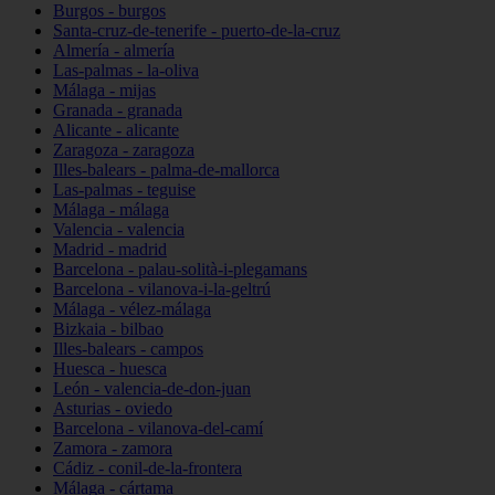
Burgos - burgos
Santa-cruz-de-tenerife - puerto-de-la-cruz
Almería - almería
Las-palmas - la-oliva
Málaga - mijas
Granada - granada
Alicante - alicante
Zaragoza - zaragoza
Illes-balears - palma-de-mallorca
Las-palmas - teguise
Málaga - málaga
Valencia - valencia
Madrid - madrid
Barcelona - palau-solità-i-plegamans
Barcelona - vilanova-i-la-geltrú
Málaga - vélez-málaga
Bizkaia - bilbao
Illes-balears - campos
Huesca - huesca
León - valencia-de-don-juan
Asturias - oviedo
Barcelona - vilanova-del-camí
Zamora - zamora
Cádiz - conil-de-la-frontera
Málaga - cártama