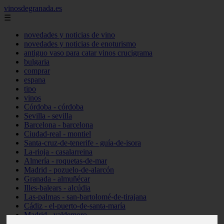
vinosdegranada.es
☰
novedades y noticias de vino
novedades y noticias de enoturismo
antiguo vaso para catar vinos crucigrama
bulgaria
comprar
espana
tipo
vinos
Córdoba - córdoba
Sevilla - sevilla
Barcelona - barcelona
Ciudad-real - montiel
Santa-cruz-de-tenerife - guía-de-isora
La-rioja - casalarreina
Almería - roquetas-de-mar
Madrid - pozuelo-de-alarcón
Granada - almuñécar
Illes-balears - alcúdia
Las-palmas - san-bartolomé-de-tirajana
Cádiz - el-puerto-de-santa-maría
Madrid - valdemoro
Granada - pulianas