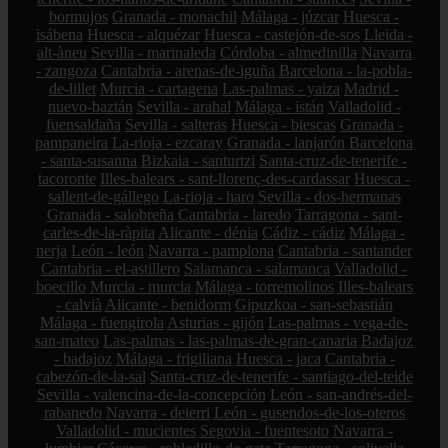
bormujos
Granada - monachil
Málaga - júzcar
Huesca -
isábena
Huesca - alquézar
Huesca - castejón-de-sos
Lleida -
alt-àneu
Sevilla - marinaleda
Córdoba - almedinilla
Navarra
- zangoza
Cantabria - arenas-de-iguña
Barcelona - la-pobla-
de-lillet
Murcia - cartagena
Las-palmas - yaiza
Madrid -
nuevo-baztán
Sevilla - arahal
Málaga - istán
Valladolid -
fuensaldaña
Sevilla - salteras
Huesca - biescas
Granada -
pampaneira
La-rioja - ezcaray
Granada - lanjarón
Barcelona
- santa-susanna
Bizkaia - santurtzi
Santa-cruz-de-tenerife -
tacoronte
Illes-balears - sant-llorenç-des-cardassar
Huesca -
sallent-de-gállego
La-rioja - haro
Sevilla - dos-hermanas
Granada - salobreña
Cantabria - laredo
Tarragona - sant-
carles-de-la-ràpita
Alicante - dénia
Cádiz - cádiz
Málaga -
nerja
León - león
Navarra - pamplona
Cantabria - santander
Cantabria - el-astillero
Salamanca - salamanca
Valladolid -
boecillo
Murcia - murcia
Málaga - torremolinos
Illes-balears
- calvià
Alicante - benidorm
Gipuzkoa - san-sebastián
Málaga - fuengirola
Asturias - gijón
Las-palmas - vega-de-
san-mateo
Las-palmas - las-palmas-de-gran-canaria
Badajoz
- badajoz
Málaga - frigiliana
Huesca - jaca
Cantabria -
cabezón-de-la-sal
Santa-cruz-de-tenerife - santiago-del-teide
Sevilla - valencina-de-la-concepción
León - san-andrés-del-
rabanedo
Navarra - deierri
León - gusendos-de-los-oteros
Valladolid - mucientes
Segovia - fuentesoto
Navarra -