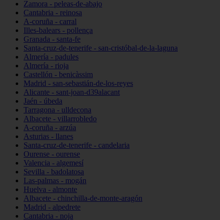
Zamora - peleas-de-abajo
Cantabria - reinosa
A-coruña - carral
Illes-balears - pollença
Granada - santa-fe
Santa-cruz-de-tenerife - san-cristóbal-de-la-laguna
Almería - padules
Almería - rioja
Castellón - benicàssim
Madrid - san-sebastián-de-los-reyes
Alicante - sant-joan-d39alacant
Jaén - úbeda
Tarragona - ulldecona
Albacete - villarrobledo
A-coruña - arzúa
Asturias - llanes
Santa-cruz-de-tenerife - candelaria
Ourense - ourense
Valencia - algemesí
Sevilla - badolatosa
Las-palmas - mogán
Huelva - almonte
Albacete - chinchilla-de-monte-aragón
Madrid - alpedrete
Cantabria - noja