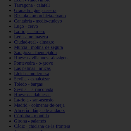
Tarragona - calafell
Granada - güejar-sierra
Bizkaia - amorebieta-etxano
Cantabria - medio-cudeyo
Lugo - cervo
La-rioja - lardero
León - molinaseca
Ciudad-real - almagro
Murcia - molina-de-segura
Zaragoza - fuendejalón
Huesca - villanueva-de-sigena
Pontevedra - o-grove
Las-palmas - arucas
Lleida - mollerussa
Sevilla - aznalcázar
Toledo - bargas
Sevilla - la-rinconada
Huesca - adahuesca
La-rioja - san-asensio
Madrid - colmenar-de-oreja
Almería - láujar-de-andarax
Córdoba - montilla
Girona - palamós
Cádiz - chiclana-de-la-frontera