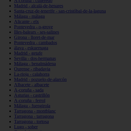
A-coruña - culleredo
Madrid - alcalá-de-henares
Santa-cruz-de-tenerife - san-cristóbal-de-la-laguna
Málaga - málaga
Alicante - elx
Pontevedra - o-grove
Illes-balears - ses-salines
Girona - lloret-de-mar
Pontevedra - cambados
álava - eskuernaga
Madrid - getafe
Sevilla - dos-hermanas
Málaga - benalmádena
Ourense - ribadavia
La-rioja - calahorra
Madrid - pozuelo-de-alarcón
Albacete - albacete
A-coruña - sada
Asturias - castrillón
A-coruña - ferrol
Málaga - fuengirola
Tarragona - montblanc
Tarragona - tarragona
Tarragona - tortosa
Lugo - sober