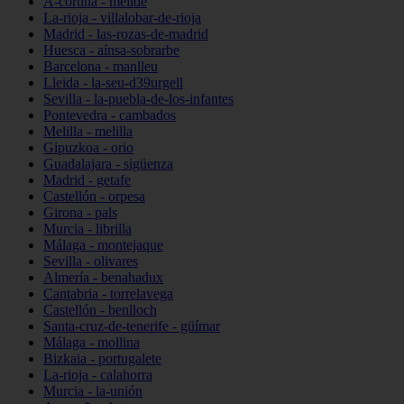
A-coruña - melide
La-rioja - villalobar-de-rioja
Madrid - las-rozas-de-madrid
Huesca - aínsa-sobrarbe
Barcelona - manlleu
Lleida - la-seu-d39urgell
Sevilla - la-puebla-de-los-infantes
Pontevedra - cambados
Melilla - melilla
Gipuzkoa - orio
Guadalajara - sigüenza
Madrid - getafe
Castellón - orpesa
Girona - pals
Murcia - librilla
Málaga - montejaque
Sevilla - olivares
Almería - benahadux
Cantabria - torrelavega
Castellón - benlloch
Santa-cruz-de-tenerife - güímar
Málaga - mollina
Bizkaia - portugalete
La-rioja - calahorra
Murcia - la-unión