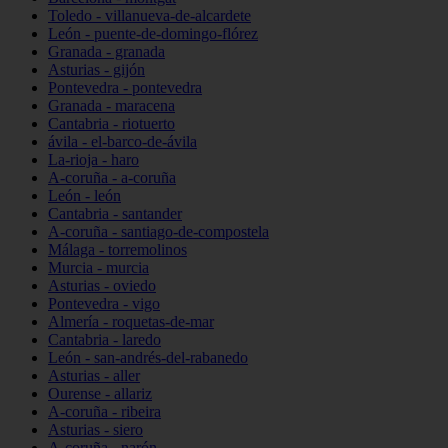
Toledo - villanueva-de-alcardete
León - puente-de-domingo-flórez
Granada - granada
Asturias - gijón
Pontevedra - pontevedra
Granada - maracena
Cantabria - riotuerto
ávila - el-barco-de-ávila
La-rioja - haro
A-coruña - a-coruña
León - león
Cantabria - santander
A-coruña - santiago-de-compostela
Málaga - torremolinos
Murcia - murcia
Asturias - oviedo
Pontevedra - vigo
Almería - roquetas-de-mar
Cantabria - laredo
León - san-andrés-del-rabanedo
Asturias - aller
Ourense - allariz
A-coruña - ribeira
Asturias - siero
A-coruña - narón