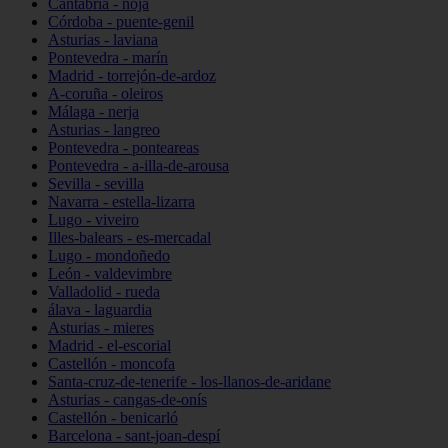
Cantabria - noja
Córdoba - puente-genil
Asturias - laviana
Pontevedra - marín
Madrid - torrejón-de-ardoz
A-coruña - oleiros
Málaga - nerja
Asturias - langreo
Pontevedra - ponteareas
Pontevedra - a-illa-de-arousa
Sevilla - sevilla
Navarra - estella-lizarra
Lugo - viveiro
Illes-balears - es-mercadal
Lugo - mondoñedo
León - valdevimbre
Valladolid - rueda
álava - laguardia
Asturias - mieres
Madrid - el-escorial
Castellón - moncofa
Santa-cruz-de-tenerife - los-llanos-de-aridane
Asturias - cangas-de-onís
Castellón - benicarló
Barcelona - sant-joan-despí