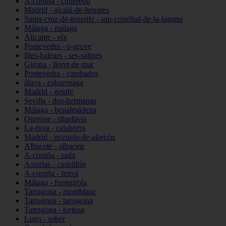
A-coruña - culleredo
Madrid - alcalá-de-henares
Santa-cruz-de-tenerife - san-cristóbal-de-la-laguna
Málaga - málaga
Alicante - elx
Pontevedra - o-grove
Illes-balears - ses-salines
Girona - lloret-de-mar
Pontevedra - cambados
álava - eskuernaga
Madrid - getafe
Sevilla - dos-hermanas
Málaga - benalmádena
Ourense - ribadavia
La-rioja - calahorra
Madrid - pozuelo-de-alarcón
Albacete - albacete
A-coruña - sada
Asturias - castrillón
A-coruña - ferrol
Málaga - fuengirola
Tarragona - montblanc
Tarragona - tarragona
Tarragona - tortosa
Lugo - sober