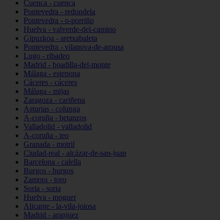
Cuenca - cuenca
Pontevedra - redondela
Pontevedra - o-porriño
Huelva - valverde-del-camino
Gipuzkoa - aretxabaleta
Pontevedra - vilanova-de-arousa
Lugo - ribadeo
Madrid - boadilla-del-monte
Málaga - estepona
Cáceres - cáceres
Málaga - mijas
Zaragoza - cariñena
Asturias - colunga
A-coruña - betanzos
Valladolid - valladolid
A-coruña - teo
Granada - motril
Ciudad-real - alcázar-de-san-juan
Barcelona - calella
Burgos - burgos
Zamora - toro
Soria - soria
Huelva - moguer
Alicante - la-vila-joiosa
Madrid - aranjuez