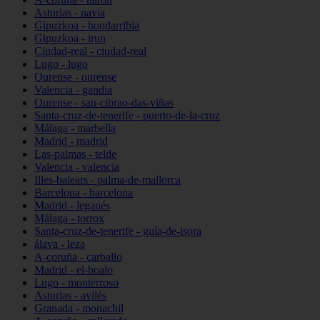
Asturias - navia
Gipuzkoa - hondarribia
Gipuzkoa - irun
Ciudad-real - ciudad-real
Lugo - lugo
Ourense - ourense
Valencia - gandia
Ourense - san-cibrao-das-viñas
Santa-cruz-de-tenerife - puerto-de-la-cruz
Málaga - marbella
Madrid - madrid
Las-palmas - telde
Valencia - valencia
Illes-balears - palma-de-mallorca
Barcelona - barcelona
Madrid - leganés
Málaga - torrox
Santa-cruz-de-tenerife - guía-de-isora
álava - leza
A-coruña - carballo
Madrid - el-boalo
Lugo - monterroso
Asturias - avilés
Granada - monachil