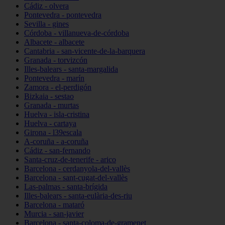
Cádiz - olvera
Pontevedra - pontevedra
Sevilla - gines
Córdoba - villanueva-de-córdoba
Albacete - albacete
Cantabria - san-vicente-de-la-barquera
Granada - torvizcón
Illes-balears - santa-margalida
Pontevedra - marín
Zamora - el-perdigón
Bizkaia - sestao
Granada - murtas
Huelva - isla-cristina
Huelva - cartaya
Girona - l39escala
A-coruña - a-coruña
Cádiz - san-fernando
Santa-cruz-de-tenerife - arico
Barcelona - cerdanyola-del-vallès
Barcelona - sant-cugat-del-vallès
Las-palmas - santa-brígida
Illes-balears - santa-eulària-des-riu
Barcelona - mataró
Murcia - san-javier
Barcelona - santa-coloma-de-gramenet