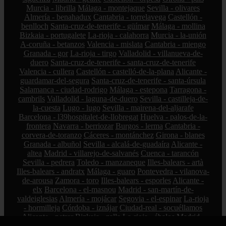
Murcia - librilla
Málaga - montejaque
Sevilla - olivares
Almería - benahadux
Cantabria - torrelavega
Castellón -
benlloch
Santa-cruz-de-tenerife - güímar
Málaga - mollina
Bizkaia - portugalete
La-rioja - calahorra
Murcia - la-unión
A-coruña - betanzos
Valencia - mislata
Cantabria - miengo
Granada - gor
La-rioja - tirgo
Valladolid - villanueva-de-
duero
Santa-cruz-de-tenerife - santa-cruz-de-tenerife
Valencia - cullera
Castellón - castelló-de-la-plana
Alicante -
guardamar-del-segura
Santa-cruz-de-tenerife - santa-úrsula
Salamanca - ciudad-rodrigo
Málaga - estepona
Tarragona -
cambrils
Valladolid - laguna-de-duero
Sevilla - castilleja-de-
la-cuesta
Lugo - lugo
Sevilla - mairena-del-aljarafe
Barcelona - l39hospitalet-de-llobregat
Huelva - palos-de-la-
frontera
Navarra - berriozar
Burgos - lerma
Cantabria -
corvera-de-toranzo
Cáceres - montánchez
Girona - blanes
Granada - albuñol
Sevilla - alcalá-de-guadaíra
Alicante -
altea
Madrid - villarejo-de-salvanés
Cuenca - tarancón
Sevilla - pedrera
Toledo - manzaneque
Illes-balears - artà
Illes-balears - andratx
Málaga - guaro
Pontevedra - vilanova-
de-arousa
Zamora - toro
Illes-balears - esporles
Alicante -
elx
Barcelona - el-masnou
Madrid - san-martín-de-
valdeiglesias
Almería - mojácar
Segovia - el-espinar
La-rioja
- hormilleja
Córdoba - iznájar
Ciudad-real - socuéllamos
Alicante - petrer
Bizkaia - zalla
La-rioja - ábalos
Madrid -
alcorcón
Zamora - peleas-de-abajo
Cantabria - reinosa
A-