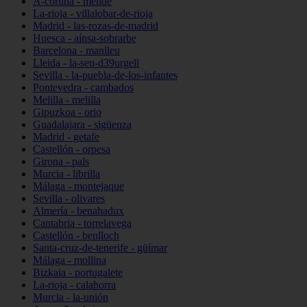
A-coruña - melide
La-rioja - villalobar-de-rioja
Madrid - las-rozas-de-madrid
Huesca - aínsa-sobrarbe
Barcelona - manlleu
Lleida - la-seu-d39urgell
Sevilla - la-puebla-de-los-infantes
Pontevedra - cambados
Melilla - melilla
Gipuzkoa - orio
Guadalajara - sigüenza
Madrid - getafe
Castellón - orpesa
Girona - pals
Murcia - librilla
Málaga - montejaque
Sevilla - olivares
Almería - benahadux
Cantabria - torrelavega
Castellón - benlloch
Santa-cruz-de-tenerife - güímar
Málaga - mollina
Bizkaia - portugalete
La-rioja - calahorra
Murcia - la-unión