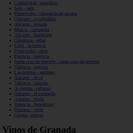
Ciudad-real - tomelloso
Jaén - jaén
Pontevedra - vilagarcía-de-arousa
Ourense - o-carballiño
Alicante - teulada
Murcia - cartagena
Alicante - benidorm
Gipuzkoa - eibar
León - la-bañeza
Pontevedra - meis
Palencia - palencia
Santa-cruz-de-tenerife - santa-cruz-de-tenerife
Valencia - paterna
Las-palmas - agüimes
Alicante - alcoi
Valencia - alaquàs
A-coruña - cabanas
Alicante - el-campello
Asturias - grado
Valencia - benetússer
Ourense - verín
Girona - mieres
Vinos de Granada