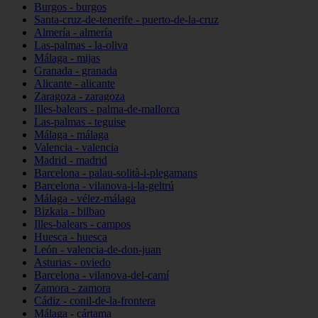
Burgos - burgos
Santa-cruz-de-tenerife - puerto-de-la-cruz
Almería - almería
Las-palmas - la-oliva
Málaga - mijas
Granada - granada
Alicante - alicante
Zaragoza - zaragoza
Illes-balears - palma-de-mallorca
Las-palmas - teguise
Málaga - málaga
Valencia - valencia
Madrid - madrid
Barcelona - palau-solità-i-plegamans
Barcelona - vilanova-i-la-geltrú
Málaga - vélez-málaga
Bizkaia - bilbao
Illes-balears - campos
Huesca - huesca
León - valencia-de-don-juan
Asturias - oviedo
Barcelona - vilanova-del-camí
Zamora - zamora
Cádiz - conil-de-la-frontera
Málaga - cártama