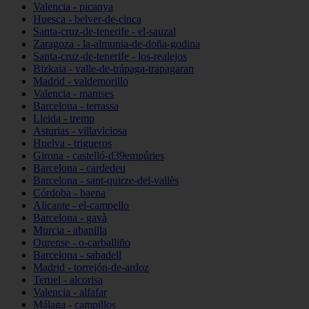
Valencia - picanya
Huesca - belver-de-cinca
Santa-cruz-de-tenerife - el-sauzal
Zaragoza - la-almunia-de-doña-godina
Santa-cruz-de-tenerife - los-realejos
Bizkaia - valle-de-trápaga-trapagaran
Madrid - valdemorillo
Valencia - manises
Barcelona - terrassa
Lleida - tremp
Asturias - villaviciosa
Huelva - trigueros
Girona - castelló-d39empúries
Barcelona - cardedeu
Barcelona - sant-quirze-del-vallès
Córdoba - baena
Alicante - el-campello
Barcelona - gavà
Murcia - abanilla
Ourense - o-carballiño
Barcelona - sabadell
Madrid - torrejón-de-ardoz
Teruel - alcorisa
Valencia - alfafar
Málaga - campillos