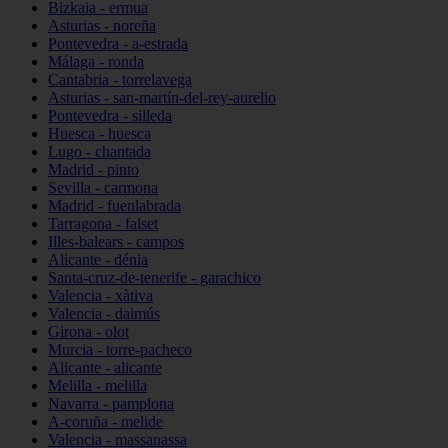
Bizkaia - ermua
Asturias - noreña
Pontevedra - a-estrada
Málaga - ronda
Cantabria - torrelavega
Asturias - san-martín-del-rey-aurelio
Pontevedra - silleda
Huesca - huesca
Lugo - chantada
Madrid - pinto
Sevilla - carmona
Madrid - fuenlabrada
Tarragona - falset
Illes-balears - campos
Alicante - dénia
Santa-cruz-de-tenerife - garachico
Valencia - xàtiva
Valencia - daimús
Girona - olot
Murcia - torre-pacheco
Alicante - alicante
Melilla - melilla
Navarra - pamplona
A-coruña - melide
Valencia - massanassa