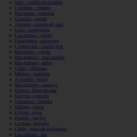
Jaén - castillo-de-locubín
Castellón - vinaròs
Barcelona - manresa
Granada - motril
Asturias - cangas-de-onís
León - ponferrada
Las-palmas - pájara
Pontevedra - sanxenxo
Ciudad-real - ciudad-real
Barcelona - calella
Illes-balears - maó-mahón
Illes-balears - sóller
Cádiz - chipiona
Málaga - marbella
A-coruña - ferrol
Illes-balears - santanyí
Girona - lloret-de-mar
Segovia - segovia
Gipuzkoa - mutriku
Málaga - ronda
Girona - roses
Huelva - huelva
La-rioja - logroño
Cádiz - jerez-de-la-frontera
Las-palmas - tías