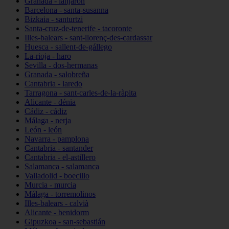
Granada - lanjarón
Barcelona - santa-susanna
Bizkaia - santurtzi
Santa-cruz-de-tenerife - tacoronte
Illes-balears - sant-llorenç-des-cardassar
Huesca - sallent-de-gállego
La-rioja - haro
Sevilla - dos-hermanas
Granada - salobreña
Cantabria - laredo
Tarragona - sant-carles-de-la-ràpita
Alicante - dénia
Cádiz - cádiz
Málaga - nerja
León - león
Navarra - pamplona
Cantabria - santander
Cantabria - el-astillero
Salamanca - salamanca
Valladolid - boecillo
Murcia - murcia
Málaga - torremolinos
Illes-balears - calvià
Alicante - benidorm
Gipuzkoa - san-sebastián