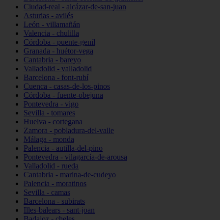
Ciudad-real - alcázar-de-san-juan
Asturias - avilés
León - villamañán
Valencia - chulilla
Córdoba - puente-genil
Granada - huétor-vega
Cantabria - bareyo
Valladolid - valladolid
Barcelona - font-rubí
Cuenca - casas-de-los-pinos
Córdoba - fuente-obejuna
Pontevedra - vigo
Sevilla - tomares
Huelva - cortegana
Zamora - pobladura-del-valle
Málaga - monda
Palencia - autilla-del-pino
Pontevedra - vilagarcía-de-arousa
Valladolid - rueda
Cantabria - marina-de-cudeyo
Palencia - moratinos
Sevilla - camas
Barcelona - subirats
Illes-balears - sant-joan
Badajoz - cheles