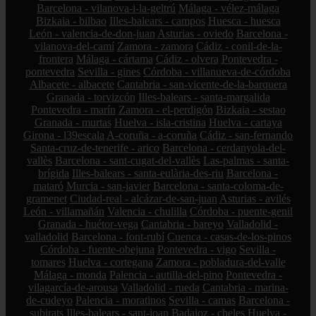
Barcelona - vilanova-i-la-geltrú
Málaga - vélez-málaga
Bizkaia - bilbao
Illes-balears - campos
Huesca - huesca
León - valencia-de-don-juan
Asturias - oviedo
Barcelona -
vilanova-del-camí
Zamora - zamora
Cádiz - conil-de-la-
frontera
Málaga - cártama
Cádiz - olvera
Pontevedra -
pontevedra
Sevilla - gines
Córdoba - villanueva-de-córdoba
Albacete - albacete
Cantabria - san-vicente-de-la-barquera
Granada - torvizcón
Illes-balears - santa-margalida
Pontevedra - marín
Zamora - el-perdigón
Bizkaia - sestao
Granada - murtas
Huelva - isla-cristina
Huelva - cartaya
Girona - l39escala
A-coruña - a-coruña
Cádiz - san-fernando
Santa-cruz-de-tenerife - arico
Barcelona - cerdanyola-del-
vallès
Barcelona - sant-cugat-del-vallès
Las-palmas - santa-
brígida
Illes-balears - santa-eulària-des-riu
Barcelona -
mataró
Murcia - san-javier
Barcelona - santa-coloma-de-
gramenet
Ciudad-real - alcázar-de-san-juan
Asturias - avilés
León - villamañán
Valencia - chulilla
Córdoba - puente-genil
Granada - huétor-vega
Cantabria - bareyo
Valladolid -
valladolid
Barcelona - font-rubí
Cuenca - casas-de-los-pinos
Córdoba - fuente-obejuna
Pontevedra - vigo
Sevilla -
tomares
Huelva - cortegana
Zamora - pobladura-del-valle
Málaga - monda
Palencia - autilla-del-pino
Pontevedra -
vilagarcía-de-arousa
Valladolid - rueda
Cantabria - marina-
de-cudeyo
Palencia - moratinos
Sevilla - camas
Barcelona -
subirats
Illes-balears - sant-joan
Badajoz - cheles
Huelva -