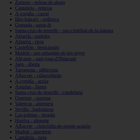
Zamora - peleas-de-abajo
Cantabria - reinosa
A-coruña - carral
Illes-balears - pollença
Granada - santa-fe
Santa-cruz-de-tenerife - san-cristóbal-de-la-laguna
Almería - padules
Almería - rioja
Castellón - benicàssim
Madrid - san-sebastián-de-los-reyes
Alicante - sant-joan-d39alacant
Jaén - úbeda
Tarragona - ulldecona
Albacete - villarrobledo
A-coruña - arzúa
Asturias - llanes
Santa-cruz-de-tenerife - candelaria
Ourense - ourense
Valencia - algemesí
Sevilla - badolatosa
Las-palmas - mogán
Huelva - almonte
Albacete - chinchilla-de-monte-aragón
Madrid - alpedrete
Cantabria - noja