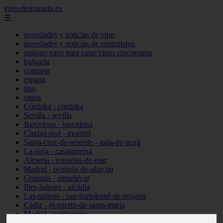
vinosdegranada.es
☰
novedades y noticias de vino
novedades y noticias de enoturismo
antiguo vaso para catar vinos crucigrama
bulgaria
comprar
espana
tipo
vinos
Córdoba - córdoba
Sevilla - sevilla
Barcelona - barcelona
Ciudad-real - montiel
Santa-cruz-de-tenerife - guía-de-isora
La-rioja - casalarreina
Almería - roquetas-de-mar
Madrid - pozuelo-de-alarcón
Granada - almuñécar
Illes-balears - alcúdia
Las-palmas - san-bartolomé-de-tirajana
Cádiz - el-puerto-de-santa-maría
Madrid - valdemoro
Granada - pulianas