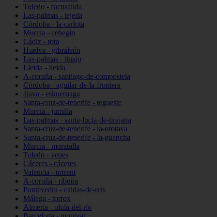
Toledo - fuensalida
Las-palmas - tejeda
Córdoba - la-carlota
Murcia - cehegín
Cádiz - rota
Huelva - gibraleón
Las-palmas - tinajo
Lleida - lleida
A-coruña - santiago-de-compostela
Córdoba - aguilar-de-la-frontera
álava - eskuernaga
Santa-cruz-de-tenerife - tegueste
Murcia - jumilla
Las-palmas - santa-lucía-de-tirajana
Santa-cruz-de-tenerife - la-orotava
Santa-cruz-de-tenerife - la-guancha
Murcia - moratalla
Toledo - yepes
Cáceres - cáceres
Valencia - torrent
A-coruña - ribeira
Pontevedra - caldas-de-reis
Málaga - torrox
Almería - olula-del-río
Barcelona - montgat