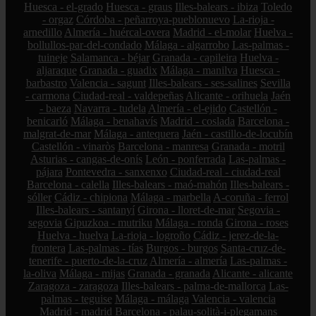
Huesca - el-grado
Huesca - graus
Illes-balears - ibiza
Toledo
- orgaz
Córdoba - peñarroya-pueblonuevo
La-rioja -
arnedillo
Almería - huércal-overa
Madrid - el-molar
Huelva -
bollullos-par-del-condado
Málaga - algarrobo
Las-palmas -
tuineje
Salamanca - béjar
Granada - capileira
Huelva -
aljaraque
Granada - guadix
Málaga - manilva
Huesca -
barbastro
Valencia - sagunt
Illes-balears - ses-salines
Sevilla
- carmona
Ciudad-real - valdepeñas
Alicante - orihuela
Jaén
- baeza
Navarra - tudela
Almería - el-ejido
Castellón -
benicarló
Málaga - benahavís
Madrid - coslada
Barcelona -
malgrat-de-mar
Málaga - antequera
Jaén - castillo-de-locubín
Castellón - vinaròs
Barcelona - manresa
Granada - motril
Asturias - cangas-de-onís
León - ponferrada
Las-palmas -
pájara
Pontevedra - sanxenxo
Ciudad-real - ciudad-real
Barcelona - calella
Illes-balears - maó-mahón
Illes-balears -
sóller
Cádiz - chipiona
Málaga - marbella
A-coruña - ferrol
Illes-balears - santanyí
Girona - lloret-de-mar
Segovia -
segovia
Gipuzkoa - mutriku
Málaga - ronda
Girona - roses
Huelva - huelva
La-rioja - logroño
Cádiz - jerez-de-la-
frontera
Las-palmas - tías
Burgos - burgos
Santa-cruz-de-
tenerife - puerto-de-la-cruz
Almería - almería
Las-palmas -
la-oliva
Málaga - mijas
Granada - granada
Alicante - alicante
Zaragoza - zaragoza
Illes-balears - palma-de-mallorca
Las-
palmas - teguise
Málaga - málaga
Valencia - valencia
Madrid - madrid
Barcelona - palau-solità-i-plegamans