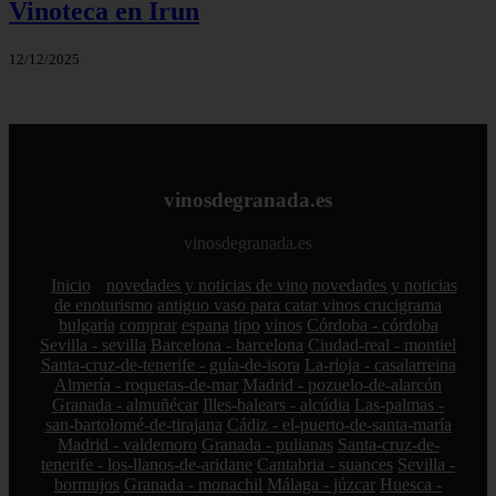
Vinoteca en Irun
12/12/2025
vinosdegranada.es
vinosdegranada.es
Inicio
novedades y noticias de vino
novedades y noticias
de enoturismo
antiguo vaso para catar vinos crucigrama
bulgaria
comprar
espana
tipo
vinos
Córdoba - córdoba
Sevilla - sevilla
Barcelona - barcelona
Ciudad-real - montiel
Santa-cruz-de-tenerife - guía-de-isora
La-rioja - casalarreina
Almería - roquetas-de-mar
Madrid - pozuelo-de-alarcón
Granada - almuñécar
Illes-balears - alcúdia
Las-palmas -
san-bartolomé-de-tirajana
Cádiz - el-puerto-de-santa-maría
Madrid - valdemoro
Granada - pulianas
Santa-cruz-de-
tenerife - los-llanos-de-aridane
Cantabria - suances
Sevilla -
bormujos
Granada - monachil
Málaga - júzcar
Huesca -