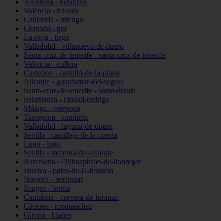
A-coruña - betanzos
Valencia - mislata
Cantabria - miengo
Granada - gor
La-rioja - tirgo
Valladolid - villanueva-de-duero
Santa-cruz-de-tenerife - santa-cruz-de-tenerife
Valencia - cullera
Castellón - castelló-de-la-plana
Alicante - guardamar-del-segura
Santa-cruz-de-tenerife - santa-úrsula
Salamanca - ciudad-rodrigo
Málaga - estepona
Tarragona - cambrils
Valladolid - laguna-de-duero
Sevilla - castilleja-de-la-cuesta
Lugo - lugo
Sevilla - mairena-del-aljarafe
Barcelona - l39hospitalet-de-llobregat
Huelva - palos-de-la-frontera
Navarra - berriozar
Burgos - lerma
Cantabria - corvera-de-toranzo
Cáceres - montánchez
Girona - blanes