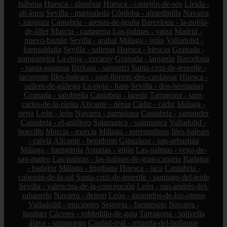
isábena
Huesca - alquézar
Huesca - castejón-de-sos
Lleida -
alt-àneu
Sevilla - marinaleda
Córdoba - almedinilla
Navarra
- zangoza
Cantabria - arenas-de-iguña
Barcelona - la-pobla-
de-lillet
Murcia - cartagena
Las-palmas - yaiza
Madrid -
nuevo-baztán
Sevilla - arahal
Málaga - istán
Valladolid -
fuensaldaña
Sevilla - salteras
Huesca - biescas
Granada -
pampaneira
La-rioja - ezcaray
Granada - lanjarón
Barcelona
- santa-susanna
Bizkaia - santurtzi
Santa-cruz-de-tenerife -
tacoronte
Illes-balears - sant-llorenç-des-cardassar
Huesca -
sallent-de-gállego
La-rioja - haro
Sevilla - dos-hermanas
Granada - salobreña
Cantabria - laredo
Tarragona - sant-
carles-de-la-ràpita
Alicante - dénia
Cádiz - cádiz
Málaga -
nerja
León - león
Navarra - pamplona
Cantabria - santander
Cantabria - el-astillero
Salamanca - salamanca
Valladolid -
boecillo
Murcia - murcia
Málaga - torremolinos
Illes-balears
- calvià
Alicante - benidorm
Gipuzkoa - san-sebastián
Málaga - fuengirola
Asturias - gijón
Las-palmas - vega-de-
san-mateo
Las-palmas - las-palmas-de-gran-canaria
Badajoz
- badajoz
Málaga - frigiliana
Huesca - jaca
Cantabria -
cabezón-de-la-sal
Santa-cruz-de-tenerife - santiago-del-teide
Sevilla - valencina-de-la-concepción
León - san-andrés-del-
rabanedo
Navarra - deierri
León - gusendos-de-los-oteros
Valladolid - mucientes
Segovia - fuentesoto
Navarra -
lumbier
Cáceres - robledillo-de-gata
Tarragona - solivella
álava - samaniego
Ciudad-real - retuerta-del-bullaque