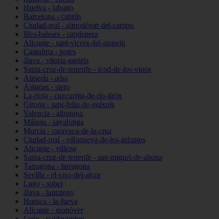
Huelva - jabugo
Barcelona - cabrils
Ciudad-real - almodóvar-del-campo
Illes-balears - capdepera
Alicante - sant-vicent-del-raspeig
Cantabria - potes
álava - vitoria-gasteiz
Santa-cruz-de-tenerife - icod-de-los-vinos
Almería - adra
Asturias - siero
La-rioja - cuzcurrita-de-río-tirón
Girona - sant-feliu-de-guíxols
Valencia - alboraya
Málaga - sayalonga
Murcia - caravaca-de-la-cruz
Ciudad-real - villanueva-de-los-infantes
Alicante - villena
Santa-cruz-de-tenerife - san-miguel-de-abona
Tarragona - tarragona
Sevilla - el-viso-del-alcor
Lugo - sober
álava - lantziego
Huesca - la-fueva
Alicante - monòver
León - valdevimbre