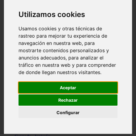
Santa-cruz-de-tenerife - los-llanos-de-aridane
Cantabria - suances
Utilizamos cookies
Sevilla - bormujos
Granada - monachil
Málaga - júzcar
Usamos cookies y otras técnicas de
Huesca - isábena
rastreo para mejorar tu experiencia de
Huesca - alquézar
navegación en nuestra web, para
Huesca - castejón-de-sos
Lleida - alt-àneu
mostrarte contenidos personalizados y
Sevilla - marinaleda
anuncios adecuados, para analizar el
Córdoba - almedinilla
tráfico en nuestra web y para comprender
Navarra - zangoza
Cantabria - arenas-de-iguña
de donde llegan nuestros visitantes.
Barcelona - la-pobla-de-lillet
Murcia - cartagena
Las-palmas - yaiza
Aceptar
Madrid - nuevo-baztán
Sevilla - arahal
Rechazar
Málaga - istán
Valladolid - fuensaldaña
Configurar
Sevilla - salteras
Huesca - biescas
Granada - pampaneira
La-rioja - ezcaray