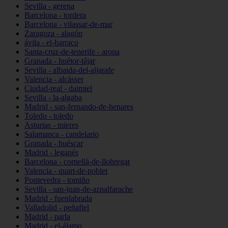
Sevilla - gerena
Barcelona - tordera
Barcelona - vilassar-de-mar
Zaragoza - alagón
ávila - el-barraco
Santa-cruz-de-tenerife - arona
Granada - huétor-tájar
Sevilla - albaida-del-aljarafe
Valencia - alcàsser
Ciudad-real - daimiel
Sevilla - la-algaba
Madrid - san-fernando-de-henares
Toledo - toledo
Asturias - mieres
Salamanca - candelario
Granada - huéscar
Madrid - leganés
Barcelona - cornellà-de-llobregat
Valencia - quart-de-poblet
Pontevedra - tomiño
Sevilla - san-juan-de-aznalfarache
Madrid - fuenlabrada
Valladolid - peñafiel
Madrid - parla
Madrid - el-álamo