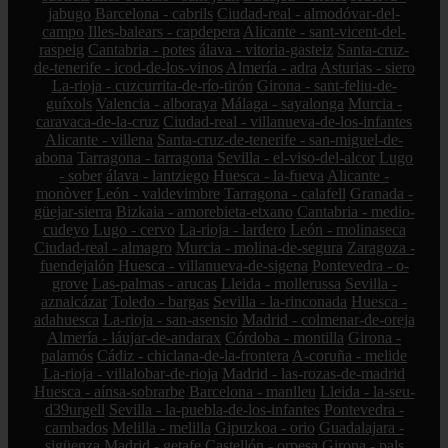
jabugo
Barcelona - cabrils
Ciudad-real - almodóvar-del-
campo
Illes-balears - capdepera
Alicante - sant-vicent-del-
raspeig
Cantabria - potes
álava - vitoria-gasteiz
Santa-cruz-
de-tenerife - icod-de-los-vinos
Almería - adra
Asturias - siero
La-rioja - cuzcurrita-de-río-tirón
Girona - sant-feliu-de-
guíxols
Valencia - alboraya
Málaga - sayalonga
Murcia -
caravaca-de-la-cruz
Ciudad-real - villanueva-de-los-infantes
Alicante - villena
Santa-cruz-de-tenerife - san-miguel-de-
abona
Tarragona - tarragona
Sevilla - el-viso-del-alcor
Lugo
- sober
álava - lantziego
Huesca - la-fueva
Alicante -
monòver
León - valdevimbre
Tarragona - calafell
Granada -
güejar-sierra
Bizkaia - amorebieta-etxano
Cantabria - medio-
cudeyo
Lugo - cervo
La-rioja - lardero
León - molinaseca
Ciudad-real - almagro
Murcia - molina-de-segura
Zaragoza -
fuendejalón
Huesca - villanueva-de-sigena
Pontevedra - o-
grove
Las-palmas - arucas
Lleida - mollerussa
Sevilla -
aznalcázar
Toledo - bargas
Sevilla - la-rinconada
Huesca -
adahuesca
La-rioja - san-asensio
Madrid - colmenar-de-oreja
Almería - láujar-de-andarax
Córdoba - montilla
Girona -
palamós
Cádiz - chiclana-de-la-frontera
A-coruña - melide
La-rioja - villalobar-de-rioja
Madrid - las-rozas-de-madrid
Huesca - aínsa-sobrarbe
Barcelona - manlleu
Lleida - la-seu-
d39urgell
Sevilla - la-puebla-de-los-infantes
Pontevedra -
cambados
Melilla - melilla
Gipuzkoa - orio
Guadalajara -
sigüenza
Madrid - getafe
Castellón - orpesa
Girona - pals