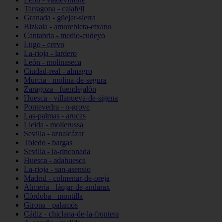
Tarragona - calafell
Granada - güejar-sierra
Bizkaia - amorebieta-etxano
Cantabria - medio-cudeyo
Lugo - cervo
La-rioja - lardero
León - molinaseca
Ciudad-real - almagro
Murcia - molina-de-segura
Zaragoza - fuendejalón
Huesca - villanueva-de-sigena
Pontevedra - o-grove
Las-palmas - arucas
Lleida - mollerussa
Sevilla - aznalcázar
Toledo - bargas
Sevilla - la-rinconada
Huesca - adahuesca
La-rioja - san-asensio
Madrid - colmenar-de-oreja
Almería - láujar-de-andarax
Córdoba - montilla
Girona - palamós
Cádiz - chiclana-de-la-frontera