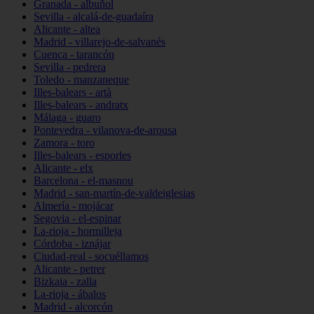
Granada - albuñol
Sevilla - alcalá-de-guadaíra
Alicante - altea
Madrid - villarejo-de-salvanés
Cuenca - tarancón
Sevilla - pedrera
Toledo - manzaneque
Illes-balears - artà
Illes-balears - andratx
Málaga - guaro
Pontevedra - vilanova-de-arousa
Zamora - toro
Illes-balears - esporles
Alicante - elx
Barcelona - el-masnou
Madrid - san-martín-de-valdeiglesias
Almería - mojácar
Segovia - el-espinar
La-rioja - hormilleja
Córdoba - iznájar
Ciudad-real - socuéllamos
Alicante - petrer
Bizkaia - zalla
La-rioja - ábalos
Madrid - alcorcón