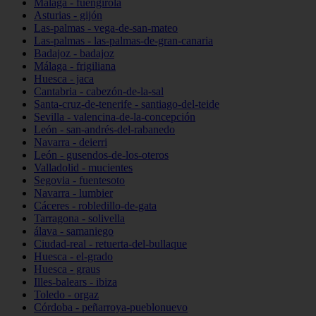
Málaga - fuengirola
Asturias - gijón
Las-palmas - vega-de-san-mateo
Las-palmas - las-palmas-de-gran-canaria
Badajoz - badajoz
Málaga - frigiliana
Huesca - jaca
Cantabria - cabezón-de-la-sal
Santa-cruz-de-tenerife - santiago-del-teide
Sevilla - valencina-de-la-concepción
León - san-andrés-del-rabanedo
Navarra - deierri
León - gusendos-de-los-oteros
Valladolid - mucientes
Segovia - fuentesoto
Navarra - lumbier
Cáceres - robledillo-de-gata
Tarragona - solivella
álava - samaniego
Ciudad-real - retuerta-del-bullaque
Huesca - el-grado
Huesca - graus
Illes-balears - ibiza
Toledo - orgaz
Córdoba - peñarroya-pueblonuevo