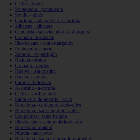
Cádiz - olvera
Pontevedra - pontevedra
Sevilla - gines
Córdoba - villanueva-de-córdoba
Albacete - albacete
Cantabria - san-vicente-de-la-barquera
Granada - torvizcón
Illes-balears - santa-margalida
Pontevedra - marín
Zamora - el-perdigón
Bizkaia - sestao
Granada - murtas
Huelva - isla-cristina
Huelva - cartaya
Girona - l39escala
A-coruña - a-coruña
Cádiz - san-fernando
Santa-cruz-de-tenerife - arico
Barcelona - cerdanyola-del-vallès
Barcelona - sant-cugat-del-vallès
Las-palmas - santa-brígida
Illes-balears - santa-eulària-des-riu
Barcelona - mataró
Murcia - san-javier
Barcelona - santa-coloma-de-gramenet