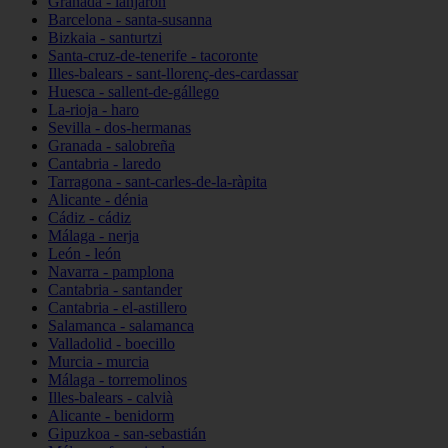
Granada - lanjarón
Barcelona - santa-susanna
Bizkaia - santurtzi
Santa-cruz-de-tenerife - tacoronte
Illes-balears - sant-llorenç-des-cardassar
Huesca - sallent-de-gállego
La-rioja - haro
Sevilla - dos-hermanas
Granada - salobreña
Cantabria - laredo
Tarragona - sant-carles-de-la-ràpita
Alicante - dénia
Cádiz - cádiz
Málaga - nerja
León - león
Navarra - pamplona
Cantabria - santander
Cantabria - el-astillero
Salamanca - salamanca
Valladolid - boecillo
Murcia - murcia
Málaga - torremolinos
Illes-balears - calvià
Alicante - benidorm
Gipuzkoa - san-sebastián