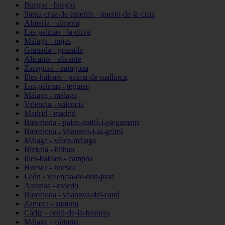
Burgos - burgos
Santa-cruz-de-tenerife - puerto-de-la-cruz
Almería - almería
Las-palmas - la-oliva
Málaga - mijas
Granada - granada
Alicante - alicante
Zaragoza - zaragoza
Illes-balears - palma-de-mallorca
Las-palmas - teguise
Málaga - málaga
Valencia - valencia
Madrid - madrid
Barcelona - palau-solità-i-plegamans
Barcelona - vilanova-i-la-geltrú
Málaga - vélez-málaga
Bizkaia - bilbao
Illes-balears - campos
Huesca - huesca
León - valencia-de-don-juan
Asturias - oviedo
Barcelona - vilanova-del-camí
Zamora - zamora
Cádiz - conil-de-la-frontera
Málaga - cártama