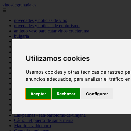
vinosdegranada.es
☰
novedades y noticias de vino
novedades y noticias de enoturismo
antiguo vaso para catar vinos crucigrama
bulgaria
comprar
espana
tipo
Utilizamos cookies
vinos
Córdoba - córdoba
Sevilla - sevilla
Usamos cookies y otras técnicas de rastreo pa
Barcelona - barcelona
Ciudad-real - montiel
anuncios adecuados, para analizar el tráfico e
Santa-cruz-de-tenerife - guía-de-isora
La-rioja - casalarreina
Aceptar
Rechazar
Configurar
Almería - roquetas-de-mar
Madrid - pozuelo-de-alarcón
Granada - almuñécar
Illes-balears - alcúdia
Las-palmas - san-bartolomé-de-tirajana
Cádiz - el-puerto-de-santa-maría
Madrid - valdemoro
Granada - pulianas