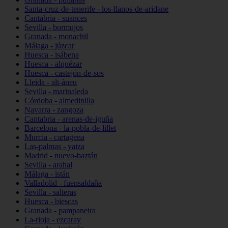
Santa-cruz-de-tenerife - los-llanos-de-aridane
Cantabria - suances
Sevilla - bormujos
Granada - monachil
Málaga - júzcar
Huesca - isábena
Huesca - alquézar
Huesca - castejón-de-sos
Lleida - alt-àneu
Sevilla - marinaleda
Córdoba - almedinilla
Navarra - zangoza
Cantabria - arenas-de-iguña
Barcelona - la-pobla-de-lillet
Murcia - cartagena
Las-palmas - yaiza
Madrid - nuevo-baztán
Sevilla - arahal
Málaga - istán
Valladolid - fuensaldaña
Sevilla - salteras
Huesca - biescas
Granada - pampaneira
La-rioja - ezcaray