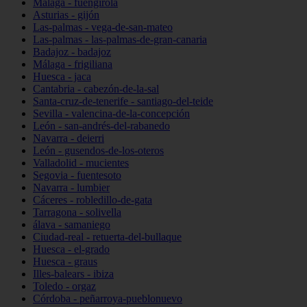
Málaga - fuengirola
Asturias - gijón
Las-palmas - vega-de-san-mateo
Las-palmas - las-palmas-de-gran-canaria
Badajoz - badajoz
Málaga - frigiliana
Huesca - jaca
Cantabria - cabezón-de-la-sal
Santa-cruz-de-tenerife - santiago-del-teide
Sevilla - valencina-de-la-concepción
León - san-andrés-del-rabanedo
Navarra - deierri
León - gusendos-de-los-oteros
Valladolid - mucientes
Segovia - fuentesoto
Navarra - lumbier
Cáceres - robledillo-de-gata
Tarragona - solivella
álava - samaniego
Ciudad-real - retuerta-del-bullaque
Huesca - el-grado
Huesca - graus
Illes-balears - ibiza
Toledo - orgaz
Córdoba - peñarroya-pueblonuevo