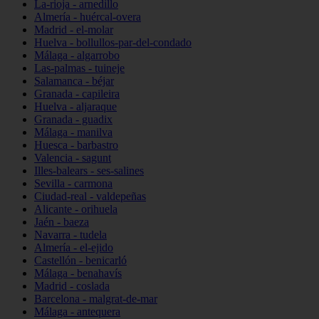
La-rioja - arnedillo
Almería - huércal-overa
Madrid - el-molar
Huelva - bollullos-par-del-condado
Málaga - algarrobo
Las-palmas - tuineje
Salamanca - béjar
Granada - capileira
Huelva - aljaraque
Granada - guadix
Málaga - manilva
Huesca - barbastro
Valencia - sagunt
Illes-balears - ses-salines
Sevilla - carmona
Ciudad-real - valdepeñas
Alicante - orihuela
Jaén - baeza
Navarra - tudela
Almería - el-ejido
Castellón - benicarló
Málaga - benahavís
Madrid - coslada
Barcelona - malgrat-de-mar
Málaga - antequera