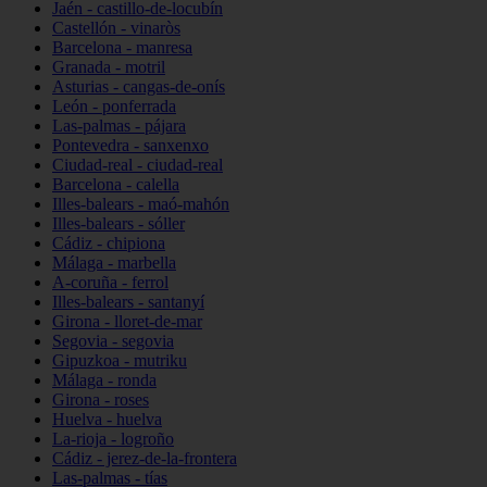
Jaén - castillo-de-locubín
Castellón - vinaròs
Barcelona - manresa
Granada - motril
Asturias - cangas-de-onís
León - ponferrada
Las-palmas - pájara
Pontevedra - sanxenxo
Ciudad-real - ciudad-real
Barcelona - calella
Illes-balears - maó-mahón
Illes-balears - sóller
Cádiz - chipiona
Málaga - marbella
A-coruña - ferrol
Illes-balears - santanyí
Girona - lloret-de-mar
Segovia - segovia
Gipuzkoa - mutriku
Málaga - ronda
Girona - roses
Huelva - huelva
La-rioja - logroño
Cádiz - jerez-de-la-frontera
Las-palmas - tías