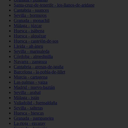
Santa-cruz-de-tenerife - los-llanos-de-aridane
Cantabria - suances
Sevilla - bormujos
Granada - monachil
Málaga - júzcar
Huesca - isábena
Huesca - alquézar
Huesca - castejón-de-sos
Lleida - alt-àneu
Sevilla - marinaleda
Córdoba - almedinilla
Navarra - zangoza
Cantabria - arenas-de-iguña
Barcelona - la-pobla-de-lillet
Murcia - cartagena
Las-palmas - yaiza
Madrid - nuevo-baztán
Sevilla - arahal
Málaga - istán
Valladolid - fuensaldaña
Sevilla - salteras
Huesca - biescas
Granada - pampaneira
La-rioja - ezcaray