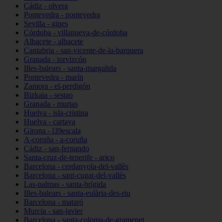
Cádiz - olvera
Pontevedra - pontevedra
Sevilla - gines
Córdoba - villanueva-de-córdoba
Albacete - albacete
Cantabria - san-vicente-de-la-barquera
Granada - torvizcón
Illes-balears - santa-margalida
Pontevedra - marín
Zamora - el-perdigón
Bizkaia - sestao
Granada - murtas
Huelva - isla-cristina
Huelva - cartaya
Girona - l39escala
A-coruña - a-coruña
Cádiz - san-fernando
Santa-cruz-de-tenerife - arico
Barcelona - cerdanyola-del-vallès
Barcelona - sant-cugat-del-vallès
Las-palmas - santa-brígida
Illes-balears - santa-eulària-des-riu
Barcelona - mataró
Murcia - san-javier
Barcelona - santa-coloma-de-gramenet