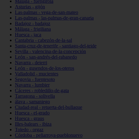
Málaga - fuengirola
Asturias - gijón
Las-palmas - vega-de-san-mateo
Las-palmas - las-palmas-de-gran-canaria
Badajoz - badajoz
Málaga - frigiliana
Huesca - jaca
Cantabria - cabezón-de-la-sal
Santa-cruz-de-tenerife - santiago-del-teide
Sevilla - valencina-de-la-concepción
León - san-andrés-del-rabanedo
Navarra - deierri
León - gusendos-de-los-oteros
Valladolid - mucientes
Segovia - fuentesoto
Navarra - lumbier
Cáceres - robledillo-de-gata
Tarragona - solivella
álava - samaniego
Ciudad-real - retuerta-del-bullaque
Huesca - el-grado
Huesca - graus
Illes-balears - ibiza
Toledo - orgaz
Córdoba - peñarroya-pueblonuevo