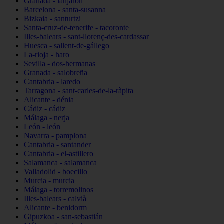
Granada - lanjarón
Barcelona - santa-susanna
Bizkaia - santurtzi
Santa-cruz-de-tenerife - tacoronte
Illes-balears - sant-llorenç-des-cardassar
Huesca - sallent-de-gállego
La-rioja - haro
Sevilla - dos-hermanas
Granada - salobreña
Cantabria - laredo
Tarragona - sant-carles-de-la-ràpita
Alicante - dénia
Cádiz - cádiz
Málaga - nerja
León - león
Navarra - pamplona
Cantabria - santander
Cantabria - el-astillero
Salamanca - salamanca
Valladolid - boecillo
Murcia - murcia
Málaga - torremolinos
Illes-balears - calvià
Alicante - benidorm
Gipuzkoa - san-sebastián