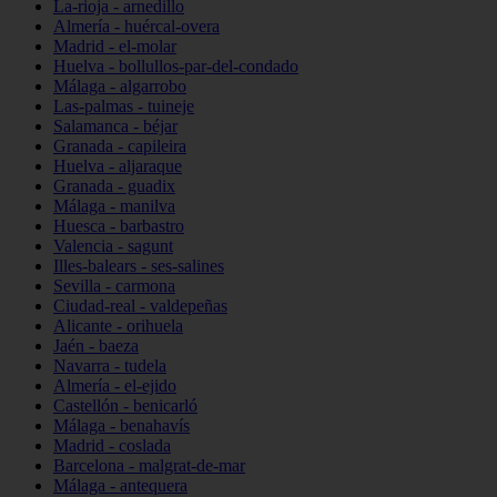
La-rioja - arnedillo
Almería - huércal-overa
Madrid - el-molar
Huelva - bollullos-par-del-condado
Málaga - algarrobo
Las-palmas - tuineje
Salamanca - béjar
Granada - capileira
Huelva - aljaraque
Granada - guadix
Málaga - manilva
Huesca - barbastro
Valencia - sagunt
Illes-balears - ses-salines
Sevilla - carmona
Ciudad-real - valdepeñas
Alicante - orihuela
Jaén - baeza
Navarra - tudela
Almería - el-ejido
Castellón - benicarló
Málaga - benahavís
Madrid - coslada
Barcelona - malgrat-de-mar
Málaga - antequera