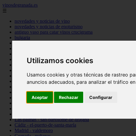
vinosdegranada.es
☰
novedades y noticias de vino
novedades y noticias de enoturismo
antiguo vaso para catar vinos crucigrama
bulgaria
comprar
espana
tipo
Utilizamos cookies
vinos
Córdoba - córdoba
Sevilla - sevilla
Usamos cookies y otras técnicas de rastreo pa
Barcelona - barcelona
Ciudad-real - montiel
anuncios adecuados, para analizar el tráfico e
Santa-cruz-de-tenerife - guía-de-isora
La-rioja - casalarreina
Aceptar
Rechazar
Configurar
Almería - roquetas-de-mar
Madrid - pozuelo-de-alarcón
Granada - almuñécar
Illes-balears - alcúdia
Las-palmas - san-bartolomé-de-tirajana
Cádiz - el-puerto-de-santa-maría
Madrid - valdemoro
Granada - pulianas