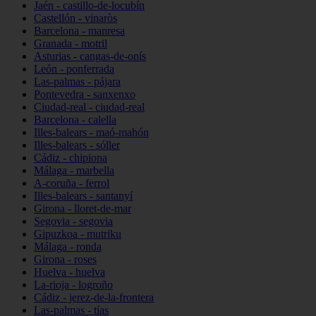
Jaén - castillo-de-locubín
Castellón - vinaròs
Barcelona - manresa
Granada - motril
Asturias - cangas-de-onís
León - ponferrada
Las-palmas - pájara
Pontevedra - sanxenxo
Ciudad-real - ciudad-real
Barcelona - calella
Illes-balears - maó-mahón
Illes-balears - sóller
Cádiz - chipiona
Málaga - marbella
A-coruña - ferrol
Illes-balears - santanyí
Girona - lloret-de-mar
Segovia - segovia
Gipuzkoa - mutriku
Málaga - ronda
Girona - roses
Huelva - huelva
La-rioja - logroño
Cádiz - jerez-de-la-frontera
Las-palmas - tías