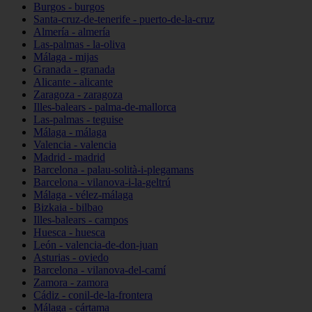
Burgos - burgos
Santa-cruz-de-tenerife - puerto-de-la-cruz
Almería - almería
Las-palmas - la-oliva
Málaga - mijas
Granada - granada
Alicante - alicante
Zaragoza - zaragoza
Illes-balears - palma-de-mallorca
Las-palmas - teguise
Málaga - málaga
Valencia - valencia
Madrid - madrid
Barcelona - palau-solità-i-plegamans
Barcelona - vilanova-i-la-geltrú
Málaga - vélez-málaga
Bizkaia - bilbao
Illes-balears - campos
Huesca - huesca
León - valencia-de-don-juan
Asturias - oviedo
Barcelona - vilanova-del-camí
Zamora - zamora
Cádiz - conil-de-la-frontera
Málaga - cártama