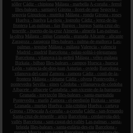
sóller
Cádiz - chipiona
Málaga - marbella
A-coruña - ferrol
Illes-balears - santanyí
Girona - lloret-de-mar
Segovia -
segovia
Gipuzkoa - mutriku
Málaga - ronda
Girona - roses
Huelva - huelva
La-rioja - logroño
Cádiz - jerez-de-la-
frontera
Las-palmas - tías
Burgos - burgos
Santa-cruz-de-
tenerife - puerto-de-la-cruz
Almería - almería
Las-palmas -
la-oliva
Málaga - mijas
Granada - granada
Alicante - alicante
Zaragoza - zaragoza
Illes-balears - palma-de-mallorca
Las-
palmas - teguise
Málaga - málaga
Valencia - valencia
Madrid - madrid
Barcelona - palau-solità-i-plegamans
Barcelona - vilanova-i-la-geltrú
Málaga - vélez-málaga
Bizkaia - bilbao
Illes-balears - campos
Huesca - huesca
León - valencia-de-don-juan
Asturias - oviedo
Barcelona -
vilanova-del-camí
Zamora - zamora
Cádiz - conil-de-la-
frontera
Málaga - cártama
Cádiz - olvera
Pontevedra -
pontevedra
Sevilla - gines
Córdoba - villanueva-de-córdoba
Albacete - albacete
Cantabria - san-vicente-de-la-barquera
Granada - torvizcón
Illes-balears - santa-margalida
Pontevedra - marín
Zamora - el-perdigón
Bizkaia - sestao
Granada - murtas
Huelva - isla-cristina
Huelva - cartaya
Girona - l39escala
A-coruña - a-coruña
Cádiz - san-fernando
Santa-cruz-de-tenerife - arico
Barcelona - cerdanyola-del-
vallès
Barcelona - sant-cugat-del-vallès
Las-palmas - santa-
brígida
Illes-balears - santa-eulària-des-riu
Barcelona -
mataró
Murcia - san-javier
Barcelona - santa-coloma-de-