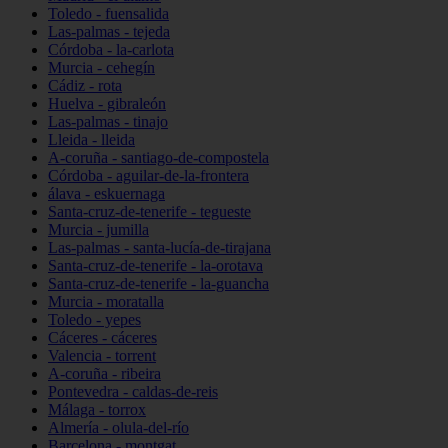
Toledo - fuensalida
Las-palmas - tejeda
Córdoba - la-carlota
Murcia - cehegín
Cádiz - rota
Huelva - gibraleón
Las-palmas - tinajo
Lleida - lleida
A-coruña - santiago-de-compostela
Córdoba - aguilar-de-la-frontera
álava - eskuernaga
Santa-cruz-de-tenerife - tegueste
Murcia - jumilla
Las-palmas - santa-lucía-de-tirajana
Santa-cruz-de-tenerife - la-orotava
Santa-cruz-de-tenerife - la-guancha
Murcia - moratalla
Toledo - yepes
Cáceres - cáceres
Valencia - torrent
A-coruña - ribeira
Pontevedra - caldas-de-reis
Málaga - torrox
Almería - olula-del-río
Barcelona - montgat