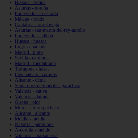
Bizkaia - ermua
Asturias - noreña
Pontevedra - a-estrada
Málaga - ronda
Cantabria - torrelavega
Asturias - san-martín-del-rey-aurelio
Pontevedra - silleda
Huesca - huesca
Lugo - chantada
Madrid - pinto
Sevilla - carmona
Madrid - fuenlabrada
Tarragona - falset
Illes-balears - campos
Alicante - dénia
Santa-cruz-de-tenerife - garachico
Valencia - xàtiva
Valencia - daimús
Girona - olot
Murcia - torre-pacheco
Alicante - alicante
Melilla - melilla
Navarra - pamplona
A-coruña - melide
Valencia - massanassa