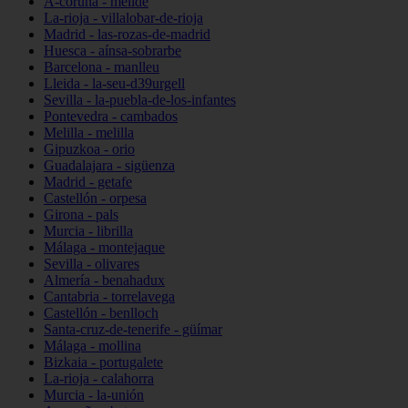
A-coruña - melide
La-rioja - villalobar-de-rioja
Madrid - las-rozas-de-madrid
Huesca - aínsa-sobrarbe
Barcelona - manlleu
Lleida - la-seu-d39urgell
Sevilla - la-puebla-de-los-infantes
Pontevedra - cambados
Melilla - melilla
Gipuzkoa - orio
Guadalajara - sigüenza
Madrid - getafe
Castellón - orpesa
Girona - pals
Murcia - librilla
Málaga - montejaque
Sevilla - olivares
Almería - benahadux
Cantabria - torrelavega
Castellón - benlloch
Santa-cruz-de-tenerife - güímar
Málaga - mollina
Bizkaia - portugalete
La-rioja - calahorra
Murcia - la-unión