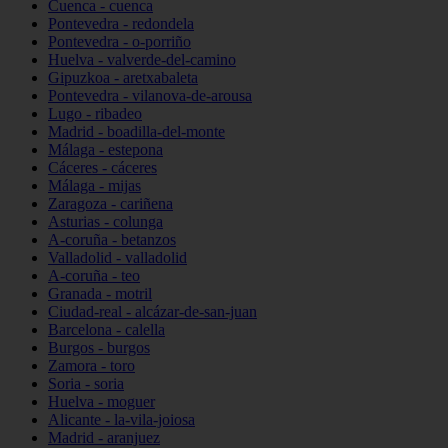
Cuenca - cuenca
Pontevedra - redondela
Pontevedra - o-porriño
Huelva - valverde-del-camino
Gipuzkoa - aretxabaleta
Pontevedra - vilanova-de-arousa
Lugo - ribadeo
Madrid - boadilla-del-monte
Málaga - estepona
Cáceres - cáceres
Málaga - mijas
Zaragoza - cariñena
Asturias - colunga
A-coruña - betanzos
Valladolid - valladolid
A-coruña - teo
Granada - motril
Ciudad-real - alcázar-de-san-juan
Barcelona - calella
Burgos - burgos
Zamora - toro
Soria - soria
Huelva - moguer
Alicante - la-vila-joiosa
Madrid - aranjuez