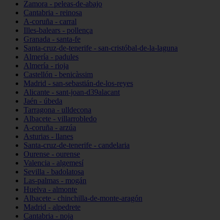
Zamora - peleas-de-abajo
Cantabria - reinosa
A-coruña - carral
Illes-balears - pollença
Granada - santa-fe
Santa-cruz-de-tenerife - san-cristóbal-de-la-laguna
Almería - padules
Almería - rioja
Castellón - benicàssim
Madrid - san-sebastián-de-los-reyes
Alicante - sant-joan-d39alacant
Jaén - úbeda
Tarragona - ulldecona
Albacete - villarrobledo
A-coruña - arzúa
Asturias - llanes
Santa-cruz-de-tenerife - candelaria
Ourense - ourense
Valencia - algemesí
Sevilla - badolatosa
Las-palmas - mogán
Huelva - almonte
Albacete - chinchilla-de-monte-aragón
Madrid - alpedrete
Cantabria - noja