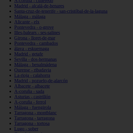
A-coruña - culleredo
Madrid - alcalá-de-henares
Santa-cruz-de-tenerife - san-cristóbal-de-la-laguna
Málaga - málaga
Alicante - elx
Pontevedra - o-grove
Illes-balears - ses-salines
Girona - lloret-de-mar
Pontevedra - cambados
álava - eskuernaga
Madrid - getafe
Sevilla - dos-hermanas
Málaga - benalmádena
Ourense - ribadavia
La-rioja - calahorra
Madrid - pozuelo-de-alarcón
Albacete - albacete
A-coruña - sada
Asturias - castrillón
A-coruña - ferrol
Málaga - fuengirola
Tarragona - montblanc
Tarragona - tarragona
Tarragona - tortosa
Lugo - sober