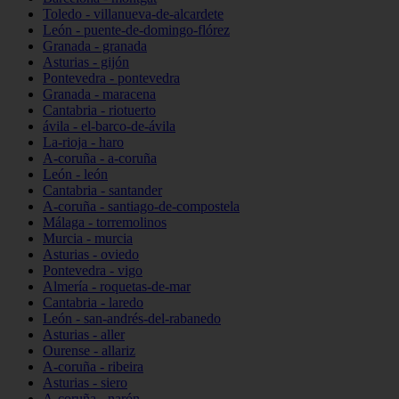
Toledo - villanueva-de-alcardete
León - puente-de-domingo-flórez
Granada - granada
Asturias - gijón
Pontevedra - pontevedra
Granada - maracena
Cantabria - riotuerto
ávila - el-barco-de-ávila
La-rioja - haro
A-coruña - a-coruña
León - león
Cantabria - santander
A-coruña - santiago-de-compostela
Málaga - torremolinos
Murcia - murcia
Asturias - oviedo
Pontevedra - vigo
Almería - roquetas-de-mar
Cantabria - laredo
León - san-andrés-del-rabanedo
Asturias - aller
Ourense - allariz
A-coruña - ribeira
Asturias - siero
A-coruña - narón