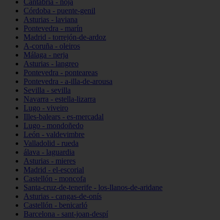
Cantabria - noja
Córdoba - puente-genil
Asturias - laviana
Pontevedra - marín
Madrid - torrejón-de-ardoz
A-coruña - oleiros
Málaga - nerja
Asturias - langreo
Pontevedra - ponteareas
Pontevedra - a-illa-de-arousa
Sevilla - sevilla
Navarra - estella-lizarra
Lugo - viveiro
Illes-balears - es-mercadal
Lugo - mondoñedo
León - valdevimbre
Valladolid - rueda
álava - laguardia
Asturias - mieres
Madrid - el-escorial
Castellón - moncofa
Santa-cruz-de-tenerife - los-llanos-de-aridane
Asturias - cangas-de-onís
Castellón - benicarló
Barcelona - sant-joan-despí