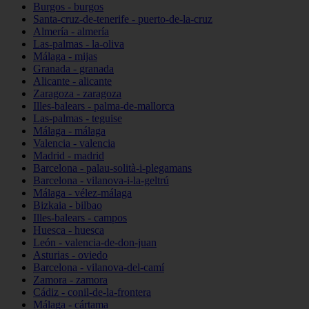
Burgos - burgos
Santa-cruz-de-tenerife - puerto-de-la-cruz
Almería - almería
Las-palmas - la-oliva
Málaga - mijas
Granada - granada
Alicante - alicante
Zaragoza - zaragoza
Illes-balears - palma-de-mallorca
Las-palmas - teguise
Málaga - málaga
Valencia - valencia
Madrid - madrid
Barcelona - palau-solità-i-plegamans
Barcelona - vilanova-i-la-geltrú
Málaga - vélez-málaga
Bizkaia - bilbao
Illes-balears - campos
Huesca - huesca
León - valencia-de-don-juan
Asturias - oviedo
Barcelona - vilanova-del-camí
Zamora - zamora
Cádiz - conil-de-la-frontera
Málaga - cártama