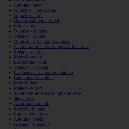
Asturias - navia
Gipuzkoa - hondarribia
Gipuzkoa - irun
Ciudad-real - ciudad-real
Lugo - lugo
Ourense - ourense
Valencia - gandia
Ourense - san-cibrao-das-viñas
Santa-cruz-de-tenerife - puerto-de-la-cruz
Málaga - marbella
Madrid - madrid
Las-palmas - telde
Valencia - valencia
Illes-balears - palma-de-mallorca
Barcelona - barcelona
Madrid - leganés
Málaga - torrox
Santa-cruz-de-tenerife - guía-de-isora
álava - leza
A-coruña - carballo
Madrid - el-boalo
Lugo - monterroso
Asturias - avilés
Granada - monachil