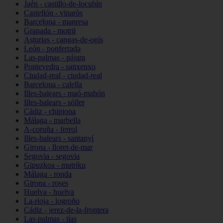
Jaén - castillo-de-locubín
Castellón - vinaròs
Barcelona - manresa
Granada - motril
Asturias - cangas-de-onís
León - ponferrada
Las-palmas - pájara
Pontevedra - sanxenxo
Ciudad-real - ciudad-real
Barcelona - calella
Illes-balears - maó-mahón
Illes-balears - sóller
Cádiz - chipiona
Málaga - marbella
A-coruña - ferrol
Illes-balears - santanyí
Girona - lloret-de-mar
Segovia - segovia
Gipuzkoa - mutriku
Málaga - ronda
Girona - roses
Huelva - huelva
La-rioja - logroño
Cádiz - jerez-de-la-frontera
Las-palmas - tías