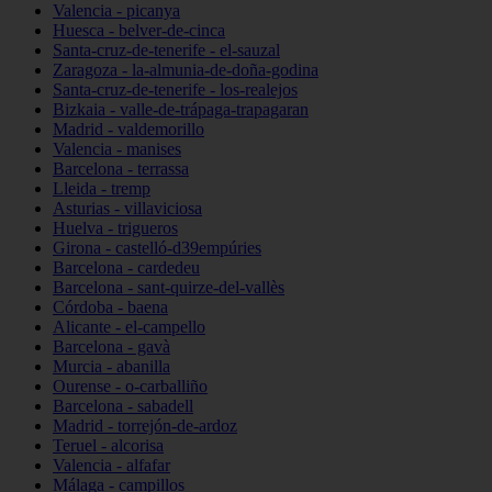
Valencia - picanya
Huesca - belver-de-cinca
Santa-cruz-de-tenerife - el-sauzal
Zaragoza - la-almunia-de-doña-godina
Santa-cruz-de-tenerife - los-realejos
Bizkaia - valle-de-trápaga-trapagaran
Madrid - valdemorillo
Valencia - manises
Barcelona - terrassa
Lleida - tremp
Asturias - villaviciosa
Huelva - trigueros
Girona - castelló-d39empúries
Barcelona - cardedeu
Barcelona - sant-quirze-del-vallès
Córdoba - baena
Alicante - el-campello
Barcelona - gavà
Murcia - abanilla
Ourense - o-carballiño
Barcelona - sabadell
Madrid - torrejón-de-ardoz
Teruel - alcorisa
Valencia - alfafar
Málaga - campillos