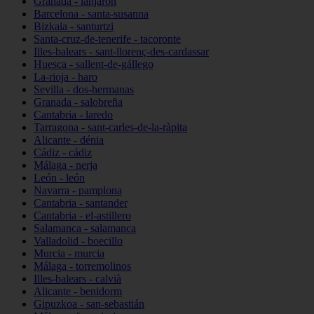
Granada - lanjarón
Barcelona - santa-susanna
Bizkaia - santurtzi
Santa-cruz-de-tenerife - tacoronte
Illes-balears - sant-llorenç-des-cardassar
Huesca - sallent-de-gállego
La-rioja - haro
Sevilla - dos-hermanas
Granada - salobreña
Cantabria - laredo
Tarragona - sant-carles-de-la-ràpita
Alicante - dénia
Cádiz - cádiz
Málaga - nerja
León - león
Navarra - pamplona
Cantabria - santander
Cantabria - el-astillero
Salamanca - salamanca
Valladolid - boecillo
Murcia - murcia
Málaga - torremolinos
Illes-balears - calvià
Alicante - benidorm
Gipuzkoa - san-sebastián