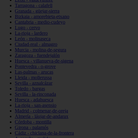
Tarragona - calafell
Granada - güejar-sierra
Bizkaia - amorebieta-etxano
Cantabria - medio-cudeyo
Lugo - cervo
La-rioja - lardero
León - molinaseca
Ciudad-real - almagro
Murcia - molina-de-segura
Zaragoza - fuendejalón
Huesca - villanueva-de-sigena
Pontevedra - o-grove
Las-palmas - arucas
Lleida - mollerussa
Sevilla - aznalcázar
Toledo - bargas
Sevilla - la-rinconada
Huesca - adahuesca
La-rioja - san-asensio
Madrid - colmenar-de-oreja
Almería - láujar-de-andarax
Córdoba - montilla
Girona - palamós
Cádiz - chiclana-de-la-frontera