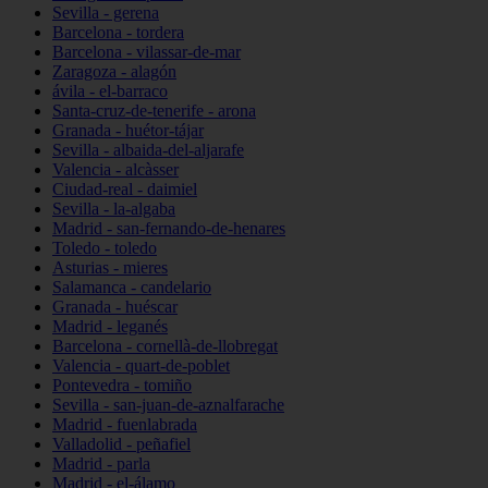
Sevilla - gerena
Barcelona - tordera
Barcelona - vilassar-de-mar
Zaragoza - alagón
ávila - el-barraco
Santa-cruz-de-tenerife - arona
Granada - huétor-tájar
Sevilla - albaida-del-aljarafe
Valencia - alcàsser
Ciudad-real - daimiel
Sevilla - la-algaba
Madrid - san-fernando-de-henares
Toledo - toledo
Asturias - mieres
Salamanca - candelario
Granada - huéscar
Madrid - leganés
Barcelona - cornellà-de-llobregat
Valencia - quart-de-poblet
Pontevedra - tomiño
Sevilla - san-juan-de-aznalfarache
Madrid - fuenlabrada
Valladolid - peñafiel
Madrid - parla
Madrid - el-álamo