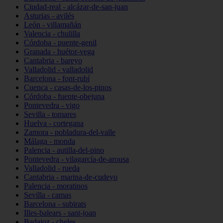
Ciudad-real - alcázar-de-san-juan
Asturias - avilés
León - villamañán
Valencia - chulilla
Córdoba - puente-genil
Granada - huétor-vega
Cantabria - bareyo
Valladolid - valladolid
Barcelona - font-rubí
Cuenca - casas-de-los-pinos
Córdoba - fuente-obejuna
Pontevedra - vigo
Sevilla - tomares
Huelva - cortegana
Zamora - pobladura-del-valle
Málaga - monda
Palencia - autilla-del-pino
Pontevedra - vilagarcía-de-arousa
Valladolid - rueda
Cantabria - marina-de-cudeyo
Palencia - moratinos
Sevilla - camas
Barcelona - subirats
Illes-balears - sant-joan
Badajoz - cheles