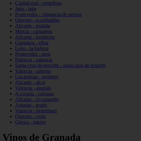
Ciudad-real - tomelloso
Jaén - jaén
Pontevedra - vilagarcía-de-arousa
Ourense - o-carballiño
Alicante - teulada
Murcia - cartagena
Alicante - benidorm
Gipuzkoa - eibar
León - la-bañeza
Pontevedra - meis
Palencia - palencia
Santa-cruz-de-tenerife - santa-cruz-de-tenerife
Valencia - paterna
Las-palmas - agüimes
Alicante - alcoi
Valencia - alaquàs
A-coruña - cabanas
Alicante - el-campello
Asturias - grado
Valencia - benetússer
Ourense - verín
Girona - mieres
Vinos de Granada