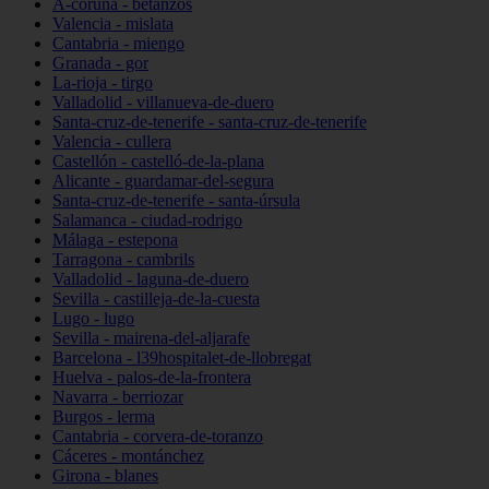
A-coruña - betanzos
Valencia - mislata
Cantabria - miengo
Granada - gor
La-rioja - tirgo
Valladolid - villanueva-de-duero
Santa-cruz-de-tenerife - santa-cruz-de-tenerife
Valencia - cullera
Castellón - castelló-de-la-plana
Alicante - guardamar-del-segura
Santa-cruz-de-tenerife - santa-úrsula
Salamanca - ciudad-rodrigo
Málaga - estepona
Tarragona - cambrils
Valladolid - laguna-de-duero
Sevilla - castilleja-de-la-cuesta
Lugo - lugo
Sevilla - mairena-del-aljarafe
Barcelona - l39hospitalet-de-llobregat
Huelva - palos-de-la-frontera
Navarra - berriozar
Burgos - lerma
Cantabria - corvera-de-toranzo
Cáceres - montánchez
Girona - blanes