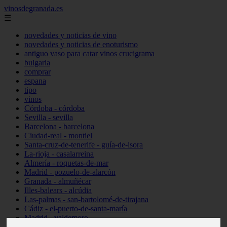
vinosdegranada.es
☰
novedades y noticias de vino
novedades y noticias de enoturismo
antiguo vaso para catar vinos crucigrama
bulgaria
comprar
espana
tipo
vinos
Córdoba - córdoba
Sevilla - sevilla
Barcelona - barcelona
Ciudad-real - montiel
Santa-cruz-de-tenerife - guía-de-isora
La-rioja - casalarreina
Almería - roquetas-de-mar
Madrid - pozuelo-de-alarcón
Granada - almuñécar
Illes-balears - alcúdia
Las-palmas - san-bartolomé-de-tirajana
Cádiz - el-puerto-de-santa-maría
Madrid - valdemoro
Granada - pulianas