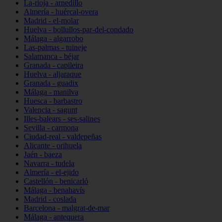
La-rioja - arnedillo
Almería - huércal-overa
Madrid - el-molar
Huelva - bollullos-par-del-condado
Málaga - algarrobo
Las-palmas - tuineje
Salamanca - béjar
Granada - capileira
Huelva - aljaraque
Granada - guadix
Málaga - manilva
Huesca - barbastro
Valencia - sagunt
Illes-balears - ses-salines
Sevilla - carmona
Ciudad-real - valdepeñas
Alicante - orihuela
Jaén - baeza
Navarra - tudela
Almería - el-ejido
Castellón - benicarló
Málaga - benahavís
Madrid - coslada
Barcelona - malgrat-de-mar
Málaga - antequera