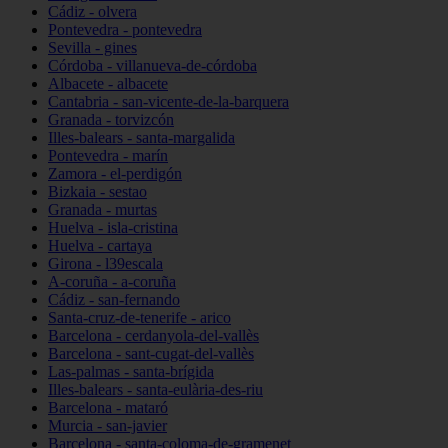
Cádiz - olvera
Pontevedra - pontevedra
Sevilla - gines
Córdoba - villanueva-de-córdoba
Albacete - albacete
Cantabria - san-vicente-de-la-barquera
Granada - torvizcón
Illes-balears - santa-margalida
Pontevedra - marín
Zamora - el-perdigón
Bizkaia - sestao
Granada - murtas
Huelva - isla-cristina
Huelva - cartaya
Girona - l39escala
A-coruña - a-coruña
Cádiz - san-fernando
Santa-cruz-de-tenerife - arico
Barcelona - cerdanyola-del-vallès
Barcelona - sant-cugat-del-vallès
Las-palmas - santa-brígida
Illes-balears - santa-eulària-des-riu
Barcelona - mataró
Murcia - san-javier
Barcelona - santa-coloma-de-gramenet