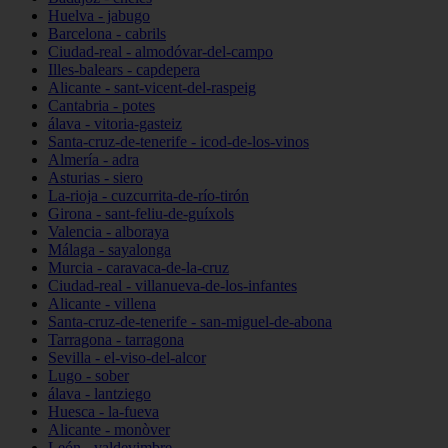
Huelva - jabugo
Barcelona - cabrils
Ciudad-real - almodóvar-del-campo
Illes-balears - capdepera
Alicante - sant-vicent-del-raspeig
Cantabria - potes
álava - vitoria-gasteiz
Santa-cruz-de-tenerife - icod-de-los-vinos
Almería - adra
Asturias - siero
La-rioja - cuzcurrita-de-río-tirón
Girona - sant-feliu-de-guíxols
Valencia - alboraya
Málaga - sayalonga
Murcia - caravaca-de-la-cruz
Ciudad-real - villanueva-de-los-infantes
Alicante - villena
Santa-cruz-de-tenerife - san-miguel-de-abona
Tarragona - tarragona
Sevilla - el-viso-del-alcor
Lugo - sober
álava - lantziego
Huesca - la-fueva
Alicante - monòver
León - valdevimbre