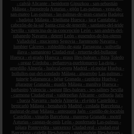
- calvià
Alicante - benidorm
Gipuzkoa - san-sebastián
Málaga - fuengirola
Asturias - gijón
Las-palmas - vega-de-
san-mateo
Las-palmas - las-palmas-de-gran-canaria
Badajoz
- badajoz
Málaga - frigiliana
Huesca - jaca
Cantabria -
cabezón-de-la-sal
Santa-cruz-de-tenerife - santiago-del-teide
Sevilla - valencina-de-la-concepción
León - san-andrés-del-
rabanedo
Navarra - deierri
León - gusendos-de-los-oteros
Valladolid - mucientes
Segovia - fuentesoto
Navarra -
lumbier
Cáceres - robledillo-de-gata
Tarragona - solivella
álava - samaniego
Ciudad-real - retuerta-del-bullaque
Huesca - el-grado
Huesca - graus
Illes-balears - ibiza
Toledo
- orgaz
Córdoba - peñarroya-pueblonuevo
La-rioja -
arnedillo
Almería - huércal-overa
Madrid - el-molar
Huelva -
bollullos-par-del-condado
Málaga - algarrobo
Las-palmas -
tuineje
Salamanca - béjar
Granada - capileira
Huelva -
aljaraque
Granada - guadix
Málaga - manilva
Huesca -
barbastro
Valencia - sagunt
Illes-balears - ses-salines
Sevilla
- carmona
Ciudad-real - valdepeñas
Alicante - orihuela
Jaén
- baeza
Navarra - tudela
Almería - el-ejido
Castellón -
benicarló
Málaga - benahavís
Madrid - coslada
Barcelona -
malgrat-de-mar
Málaga - antequera
Jaén - castillo-de-locubín
Castellón - vinaròs
Barcelona - manresa
Granada - motril
Asturias - cangas-de-onís
León - ponferrada
Las-palmas -
pájara
Pontevedra - sanxenxo
Ciudad-real - ciudad-real
Barcelona - calella
Illes-balears - maó-mahón
Illes-balears -