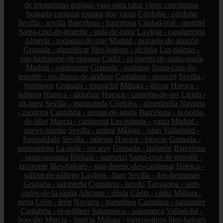
de enoturismo
antiguo vaso para catar vinos crucigrama
bulgaria
comprar
espana
tipo
vinos
Córdoba - córdoba
Sevilla - sevilla
Barcelona - barcelona
Ciudad-real - montiel
Santa-cruz-de-tenerife - guía-de-isora
La-rioja - casalarreina
Almería - roquetas-de-mar
Madrid - pozuelo-de-alarcón
Granada - almuñécar
Illes-balears - alcúdia
Las-palmas -
san-bartolomé-de-tirajana
Cádiz - el-puerto-de-santa-maría
Madrid - valdemoro
Granada - pulianas
Santa-cruz-de-
tenerife - los-llanos-de-aridane
Cantabria - suances
Sevilla -
bormujos
Granada - monachil
Málaga - júzcar
Huesca -
isábena
Huesca - alquézar
Huesca - castejón-de-sos
Lleida -
alt-àneu
Sevilla - marinaleda
Córdoba - almedinilla
Navarra
- zangoza
Cantabria - arenas-de-iguña
Barcelona - la-pobla-
de-lillet
Murcia - cartagena
Las-palmas - yaiza
Madrid -
nuevo-baztán
Sevilla - arahal
Málaga - istán
Valladolid -
fuensaldaña
Sevilla - salteras
Huesca - biescas
Granada -
pampaneira
La-rioja - ezcaray
Granada - lanjarón
Barcelona
- santa-susanna
Bizkaia - santurtzi
Santa-cruz-de-tenerife -
tacoronte
Illes-balears - sant-llorenç-des-cardassar
Huesca -
sallent-de-gállego
La-rioja - haro
Sevilla - dos-hermanas
Granada - salobreña
Cantabria - laredo
Tarragona - sant-
carles-de-la-ràpita
Alicante - dénia
Cádiz - cádiz
Málaga -
nerja
León - león
Navarra - pamplona
Cantabria - santander
Cantabria - el-astillero
Salamanca - salamanca
Valladolid -
boecillo
Murcia - murcia
Málaga - torremolinos
Illes-balears