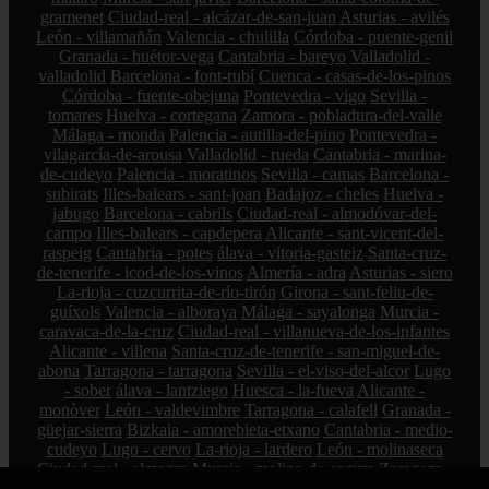
gramenet
Ciudad-real - alcázar-de-san-juan
Asturias - avilés
León - villamañán
Valencia - chulilla
Córdoba - puente-genil
Granada - huétor-vega
Cantabria - bareyo
Valladolid -
valladolid
Barcelona - font-rubí
Cuenca - casas-de-los-pinos
Córdoba - fuente-obejuna
Pontevedra - vigo
Sevilla -
tomares
Huelva - cortegana
Zamora - pobladura-del-valle
Málaga - monda
Palencia - autilla-del-pino
Pontevedra -
vilagarcía-de-arousa
Valladolid - rueda
Cantabria - marina-
de-cudeyo
Palencia - moratinos
Sevilla - camas
Barcelona -
subirats
Illes-balears - sant-joan
Badajoz - cheles
Huelva -
jabugo
Barcelona - cabrils
Ciudad-real - almodóvar-del-
campo
Illes-balears - capdepera
Alicante - sant-vicent-del-
raspeig
Cantabria - potes
álava - vitoria-gasteiz
Santa-cruz-
de-tenerife - icod-de-los-vinos
Almería - adra
Asturias - siero
La-rioja - cuzcurrita-de-río-tirón
Girona - sant-feliu-de-
guíxols
Valencia - alboraya
Málaga - sayalonga
Murcia -
caravaca-de-la-cruz
Ciudad-real - villanueva-de-los-infantes
Alicante - villena
Santa-cruz-de-tenerife - san-miguel-de-
abona
Tarragona - tarragona
Sevilla - el-viso-del-alcor
Lugo
- sober
álava - lantziego
Huesca - la-fueva
Alicante -
monòver
León - valdevimbre
Tarragona - calafell
Granada -
güejar-sierra
Bizkaia - amorebieta-etxano
Cantabria - medio-
cudeyo
Lugo - cervo
La-rioja - lardero
León - molinaseca
Ciudad-real - almagro
Murcia - molina-de-segura
Zaragoza -
fuendejalón
Huesca - villanueva-de-sigena
Pontevedra - o-