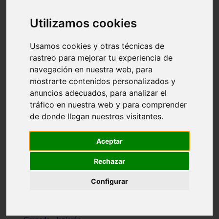
Santa-cruz-de-tenerife - los-llanos-de-aridane
Cantabria - suances
Utilizamos cookies
Sevilla - bormujos
Granada - monachil
Málaga - júzcar
Usamos cookies y otras técnicas de
Huesca - isábena
rastreo para mejorar tu experiencia de
Huesca - alquézar
navegación en nuestra web, para
Huesca - castejón-de-sos
Lleida - alt-àneu
mostrarte contenidos personalizados y
Sevilla - marinaleda
anuncios adecuados, para analizar el
Córdoba - almedinilla
tráfico en nuestra web y para comprender
Navarra - zangoza
Cantabria - arenas-de-iguña
de donde llegan nuestros visitantes.
Barcelona - la-pobla-de-lillet
Murcia - cartagena
Las-palmas - yaiza
Aceptar
Madrid - nuevo-baztán
Sevilla - arahal
Rechazar
Málaga - istán
Valladolid - fuensaldaña
Configurar
Sevilla - salteras
Huesca - biescas
Granada - pampaneira
La-rioja - ezcaray