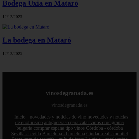
Bodega Uxia en Mataró
12/12/2025
La bodega en Mataró
12/12/2025
vinosdegranada.es
vinosdegranada.es
Inicio
novedades y noticias de vino
novedades y noticias
de enoturismo
antiguo vaso para catar vinos crucigrama
bulgaria
comprar
espana
tipo
vinos
Córdoba - córdoba
Sevilla - sevilla
Barcelona - barcelona
Ciudad-real - montiel