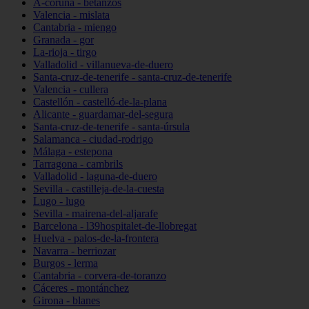
A-coruña - betanzos
Valencia - mislata
Cantabria - miengo
Granada - gor
La-rioja - tirgo
Valladolid - villanueva-de-duero
Santa-cruz-de-tenerife - santa-cruz-de-tenerife
Valencia - cullera
Castellón - castelló-de-la-plana
Alicante - guardamar-del-segura
Santa-cruz-de-tenerife - santa-úrsula
Salamanca - ciudad-rodrigo
Málaga - estepona
Tarragona - cambrils
Valladolid - laguna-de-duero
Sevilla - castilleja-de-la-cuesta
Lugo - lugo
Sevilla - mairena-del-aljarafe
Barcelona - l39hospitalet-de-llobregat
Huelva - palos-de-la-frontera
Navarra - berriozar
Burgos - lerma
Cantabria - corvera-de-toranzo
Cáceres - montánchez
Girona - blanes