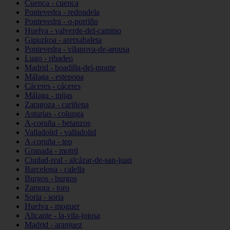
Cuenca - cuenca
Pontevedra - redondela
Pontevedra - o-porriño
Huelva - valverde-del-camino
Gipuzkoa - aretxabaleta
Pontevedra - vilanova-de-arousa
Lugo - ribadeo
Madrid - boadilla-del-monte
Málaga - estepona
Cáceres - cáceres
Málaga - mijas
Zaragoza - cariñena
Asturias - colunga
A-coruña - betanzos
Valladolid - valladolid
A-coruña - teo
Granada - motril
Ciudad-real - alcázar-de-san-juan
Barcelona - calella
Burgos - burgos
Zamora - toro
Soria - soria
Huelva - moguer
Alicante - la-vila-joiosa
Madrid - aranjuez