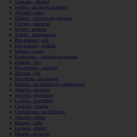
Granada - albuñol
Sevilla - alcalá-de-guadaíra
Alicante - altea
Madrid - villarejo-de-salvanés
Cuenca - tarancón
Sevilla - pedrera
Toledo - manzaneque
Illes-balears - artà
Illes-balears - andratx
Málaga - guaro
Pontevedra - vilanova-de-arousa
Zamora - toro
Illes-balears - esporles
Alicante - elx
Barcelona - el-masnou
Madrid - san-martín-de-valdeiglesias
Almería - mojácar
Segovia - el-espinar
La-rioja - hormilleja
Córdoba - iznájar
Ciudad-real - socuéllamos
Alicante - petrer
Bizkaia - zalla
La-rioja - ábalos
Madrid - alcorcón