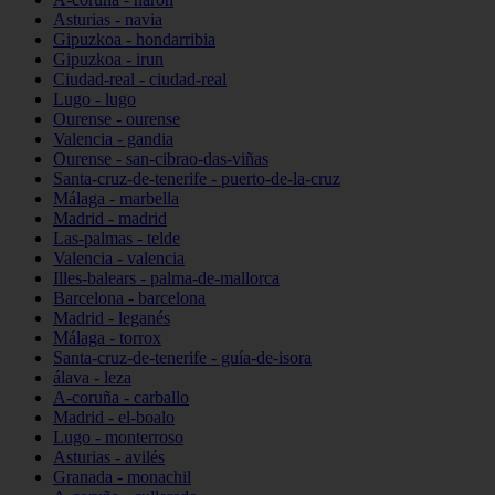
Asturias - navia
Gipuzkoa - hondarribia
Gipuzkoa - irun
Ciudad-real - ciudad-real
Lugo - lugo
Ourense - ourense
Valencia - gandia
Ourense - san-cibrao-das-viñas
Santa-cruz-de-tenerife - puerto-de-la-cruz
Málaga - marbella
Madrid - madrid
Las-palmas - telde
Valencia - valencia
Illes-balears - palma-de-mallorca
Barcelona - barcelona
Madrid - leganés
Málaga - torrox
Santa-cruz-de-tenerife - guía-de-isora
álava - leza
A-coruña - carballo
Madrid - el-boalo
Lugo - monterroso
Asturias - avilés
Granada - monachil