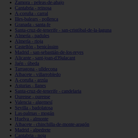
Zamora - peleas-de-abajo
Cantabria - reinosa
A-coruña - carral
Illes-balears - pollença
Granada - santa-fe
Santa-cruz-de-tenerife - san-cristóbal-de-la-laguna
Almería - padules
Almería - rioja
Castellón - benicàssim
Madrid - san-sebastián-de-los-reyes
Alicante - sant-joan-d39alacant
Jaén - úbeda
Tarragona - ulldecona
Albacete - villarrobledo
A-coruña - arzúa
Asturias - llanes
Santa-cruz-de-tenerife - candelaria
Ourense - ourense
Valencia - algemesí
Sevilla - badolatosa
Las-palmas - mogán
Huelva - almonte
Albacete - chinchilla-de-monte-aragón
Madrid - alpedrete
Cantabria - noja