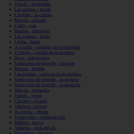
Toledo - fuensalida
Las-palmas - tejeda
Córdoba - la-carlota
Murcia - cehegín
Cádiz - rota
Huelva - gibraleón
Las-palmas - tinajo
Lleida - lleida
A-coruña - santiago-de-compostela
Córdoba - aguilar-de-la-frontera
álava - eskuernaga
Santa-cruz-de-tenerife - tegueste
Murcia - jumilla
Las-palmas - santa-lucía-de-tirajana
Santa-cruz-de-tenerife - la-orotava
Santa-cruz-de-tenerife - la-guancha
Murcia - moratalla
Toledo - yepes
Cáceres - cáceres
Valencia - torrent
A-coruña - ribeira
Pontevedra - caldas-de-reis
Málaga - torrox
Almería - olula-del-río
Barcelona - montgat