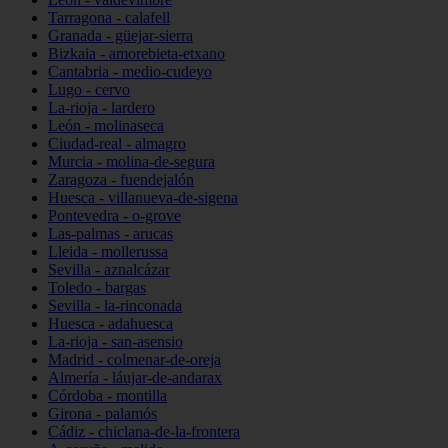
Tarragona - calafell
Granada - güejar-sierra
Bizkaia - amorebieta-etxano
Cantabria - medio-cudeyo
Lugo - cervo
La-rioja - lardero
León - molinaseca
Ciudad-real - almagro
Murcia - molina-de-segura
Zaragoza - fuendejalón
Huesca - villanueva-de-sigena
Pontevedra - o-grove
Las-palmas - arucas
Lleida - mollerussa
Sevilla - aznalcázar
Toledo - bargas
Sevilla - la-rinconada
Huesca - adahuesca
La-rioja - san-asensio
Madrid - colmenar-de-oreja
Almería - láujar-de-andarax
Córdoba - montilla
Girona - palamós
Cádiz - chiclana-de-la-frontera