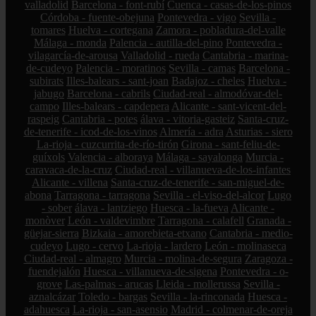
valladolid
Barcelona - font-rubí
Cuenca - casas-de-los-pinos
Córdoba - fuente-obejuna
Pontevedra - vigo
Sevilla -
tomares
Huelva - cortegana
Zamora - pobladura-del-valle
Málaga - monda
Palencia - autilla-del-pino
Pontevedra -
vilagarcía-de-arousa
Valladolid - rueda
Cantabria - marina-
de-cudeyo
Palencia - moratinos
Sevilla - camas
Barcelona -
subirats
Illes-balears - sant-joan
Badajoz - cheles
Huelva -
jabugo
Barcelona - cabrils
Ciudad-real - almodóvar-del-
campo
Illes-balears - capdepera
Alicante - sant-vicent-del-
raspeig
Cantabria - potes
álava - vitoria-gasteiz
Santa-cruz-
de-tenerife - icod-de-los-vinos
Almería - adra
Asturias - siero
La-rioja - cuzcurrita-de-río-tirón
Girona - sant-feliu-de-
guíxols
Valencia - alboraya
Málaga - sayalonga
Murcia -
caravaca-de-la-cruz
Ciudad-real - villanueva-de-los-infantes
Alicante - villena
Santa-cruz-de-tenerife - san-miguel-de-
abona
Tarragona - tarragona
Sevilla - el-viso-del-alcor
Lugo
- sober
álava - lantziego
Huesca - la-fueva
Alicante -
monòver
León - valdevimbre
Tarragona - calafell
Granada -
güejar-sierra
Bizkaia - amorebieta-etxano
Cantabria - medio-
cudeyo
Lugo - cervo
La-rioja - lardero
León - molinaseca
Ciudad-real - almagro
Murcia - molina-de-segura
Zaragoza -
fuendejalón
Huesca - villanueva-de-sigena
Pontevedra - o-
grove
Las-palmas - arucas
Lleida - mollerussa
Sevilla -
aznalcázar
Toledo - bargas
Sevilla - la-rinconada
Huesca -
adahuesca
La-rioja - san-asensio
Madrid - colmenar-de-oreja