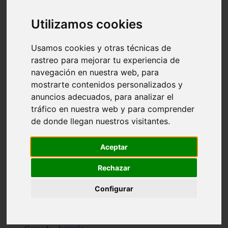
Santa-cruz-de-tenerife - los-llanos-de-aridane
Cantabria - suances
Utilizamos cookies
Sevilla - bormujos
Granada - monachil
Málaga - júzcar
Usamos cookies y otras técnicas de
Huesca - isábena
rastreo para mejorar tu experiencia de
Huesca - alquézar
navegación en nuestra web, para
Huesca - castejón-de-sos
Lleida - alt-àneu
mostrarte contenidos personalizados y
Sevilla - marinaleda
anuncios adecuados, para analizar el
Córdoba - almedinilla
tráfico en nuestra web y para comprender
Navarra - zangoza
Cantabria - arenas-de-iguña
de donde llegan nuestros visitantes.
Barcelona - la-pobla-de-lillet
Murcia - cartagena
Las-palmas - yaiza
Aceptar
Madrid - nuevo-baztán
Sevilla - arahal
Rechazar
Málaga - istán
Valladolid - fuensaldaña
Configurar
Sevilla - salteras
Huesca - biescas
Granada - pampaneira
La-rioja - ezcaray