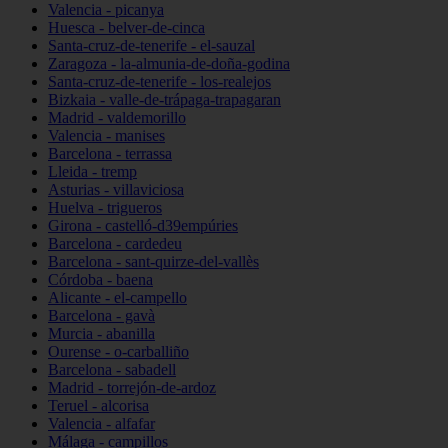
Valencia - picanya
Huesca - belver-de-cinca
Santa-cruz-de-tenerife - el-sauzal
Zaragoza - la-almunia-de-doña-godina
Santa-cruz-de-tenerife - los-realejos
Bizkaia - valle-de-trápaga-trapagaran
Madrid - valdemorillo
Valencia - manises
Barcelona - terrassa
Lleida - tremp
Asturias - villaviciosa
Huelva - trigueros
Girona - castelló-d39empúries
Barcelona - cardedeu
Barcelona - sant-quirze-del-vallès
Córdoba - baena
Alicante - el-campello
Barcelona - gavà
Murcia - abanilla
Ourense - o-carballiño
Barcelona - sabadell
Madrid - torrejón-de-ardoz
Teruel - alcorisa
Valencia - alfafar
Málaga - campillos