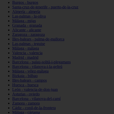
Burgos - burgos
Santa-cruz-de-tenerife - puerto-de-la-cruz
Almería - almería
Las-palmas - la-oliva
Málaga - mijas
Granada - granada
Alicante - alicante
Zaragoza - zaragoza
Illes-balears - palma-de-mallorca
Las-palmas - teguise
Málaga - málaga
Valencia - valencia
Madrid - madrid
Barcelona - palau-solità-i-plegamans
Barcelona - vilanova-i-la-geltrú
Málaga - vélez-málaga
Bizkaia - bilbao
Illes-balears - campos
Huesca - huesca
León - valencia-de-don-juan
Asturias - oviedo
Barcelona - vilanova-del-camí
Zamora - zamora
Cádiz - conil-de-la-frontera
Málaga - cártama