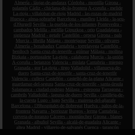
Almería - láujar-de-andarax
Córdoba - montilla
Girona -
palamós
Cádiz - chiclana-de-la-frontera
A-coruña - melide
La-rioja - villalobar-de-rioja
Madrid - las-rozas-de-madrid
Huesca - aínsa-sobrarbe
Barcelona - manlleu
Lleida - la-seu-
d39urgell
Sevilla - la-puebla-de-los-infantes
Pontevedra -
cambados
Melilla - melilla
Gipuzkoa - orio
Guadalajara -
sigüenza
Madrid - getafe
Castellón - orpesa
Girona - pals
Murcia - librilla
Málaga - montejaque
Sevilla - olivares
Almería - benahadux
Cantabria - torrelavega
Castellón -
benlloch
Santa-cruz-de-tenerife - güímar
Málaga - mollina
Bizkaia - portugalete
La-rioja - calahorra
Murcia - la-unión
A-coruña - betanzos
Valencia - mislata
Cantabria - miengo
Granada - gor
La-rioja - tirgo
Valladolid - villanueva-de-
duero
Santa-cruz-de-tenerife - santa-cruz-de-tenerife
Valencia - cullera
Castellón - castelló-de-la-plana
Alicante -
guardamar-del-segura
Santa-cruz-de-tenerife - santa-úrsula
Salamanca - ciudad-rodrigo
Málaga - estepona
Tarragona -
cambrils
Valladolid - laguna-de-duero
Sevilla - castilleja-de-
la-cuesta
Lugo - lugo
Sevilla - mairena-del-aljarafe
Barcelona - l39hospitalet-de-llobregat
Huelva - palos-de-la-
frontera
Navarra - berriozar
Burgos - lerma
Cantabria -
corvera-de-toranzo
Cáceres - montánchez
Girona - blanes
Granada - albuñol
Sevilla - alcalá-de-guadaíra
Alicante -
altea
Madrid - villarejo-de-salvanés
Cuenca - tarancón
Sevilla - pedrera
Toledo - manzaneque
Illes-balears - artà