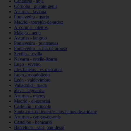
Cantabria - noja
Córdoba - puente-genil
Asturias - laviana
Pontevedra - marín
Madrid - torrejón-de-ardoz
A-coruña - oleiros
Málaga - nerja
Asturias - langreo
Pontevedra - ponteareas
Pontevedra - a-illa-de-arousa
Sevilla - sevilla
Navarra - estella-lizarra
Lugo - viveiro
Illes-balears - es-mercadal
Lugo - mondoñedo
León - valdevimbre
Valladolid - rueda
álava - laguardia
Asturias - mieres
Madrid - el-escorial
Castellón - moncofa
Santa-cruz-de-tenerife - los-llanos-de-aridane
Asturias - cangas-de-onís
Castellón - benicarló
Barcelona - sant-joan-despí