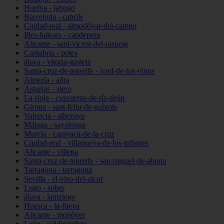
Huelva - jabugo
Barcelona - cabrils
Ciudad-real - almodóvar-del-campo
Illes-balears - capdepera
Alicante - sant-vicent-del-raspeig
Cantabria - potes
álava - vitoria-gasteiz
Santa-cruz-de-tenerife - icod-de-los-vinos
Almería - adra
Asturias - siero
La-rioja - cuzcurrita-de-río-tirón
Girona - sant-feliu-de-guíxols
Valencia - alboraya
Málaga - sayalonga
Murcia - caravaca-de-la-cruz
Ciudad-real - villanueva-de-los-infantes
Alicante - villena
Santa-cruz-de-tenerife - san-miguel-de-abona
Tarragona - tarragona
Sevilla - el-viso-del-alcor
Lugo - sober
álava - lantziego
Huesca - la-fueva
Alicante - monòver
León - valdevimbre