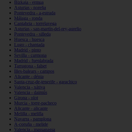
Bizkaia - ermua
Asturias - noreña
Pontevedra - a-estrada
Málaga - ronda
Cantabria - torrelavega
Asturias - san-martín-del-rey-aurelio
Pontevedra - silleda
Huesca - huesca
Lugo - chantada
Madrid - pinto
Sevilla - carmona
Madrid - fuenlabrada
Tarragona - falset
Illes-balears - campos
Alicante - dénia
Santa-cruz-de-tenerife - garachico
Valencia - xàtiva
Valencia - daimús
Girona - olot
Murcia - torre-pacheco
Alicante - alicante
Melilla - melilla
Navarra - pamplona
A-coruña - melide
Valencia - massanassa