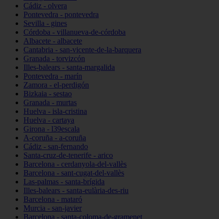
Cádiz - olvera
Pontevedra - pontevedra
Sevilla - gines
Córdoba - villanueva-de-córdoba
Albacete - albacete
Cantabria - san-vicente-de-la-barquera
Granada - torvizcón
Illes-balears - santa-margalida
Pontevedra - marín
Zamora - el-perdigón
Bizkaia - sestao
Granada - murtas
Huelva - isla-cristina
Huelva - cartaya
Girona - l39escala
A-coruña - a-coruña
Cádiz - san-fernando
Santa-cruz-de-tenerife - arico
Barcelona - cerdanyola-del-vallès
Barcelona - sant-cugat-del-vallès
Las-palmas - santa-brígida
Illes-balears - santa-eulària-des-riu
Barcelona - mataró
Murcia - san-javier
Barcelona - santa-coloma-de-gramenet