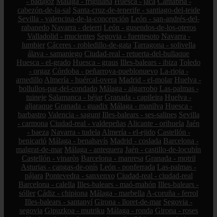
- badajoz
Málaga - frigiliana
Huesca - jaca
Cantabria -
cabezón-de-la-sal
Santa-cruz-de-tenerife - santiago-del-teide
Sevilla - valencina-de-la-concepción
León - san-andrés-del-
rabanedo
Navarra - deierri
León - gusendos-de-los-oteros
Valladolid - mucientes
Segovia - fuentesoto
Navarra -
lumbier
Cáceres - robledillo-de-gata
Tarragona - solivella
álava - samaniego
Ciudad-real - retuerta-del-bullaque
Huesca - el-grado
Huesca - graus
Illes-balears - ibiza
Toledo
- orgaz
Córdoba - peñarroya-pueblonuevo
La-rioja -
arnedillo
Almería - huércal-overa
Madrid - el-molar
Huelva -
bollullos-par-del-condado
Málaga - algarrobo
Las-palmas -
tuineje
Salamanca - béjar
Granada - capileira
Huelva -
aljaraque
Granada - guadix
Málaga - manilva
Huesca -
barbastro
Valencia - sagunt
Illes-balears - ses-salines
Sevilla
- carmona
Ciudad-real - valdepeñas
Alicante - orihuela
Jaén
- baeza
Navarra - tudela
Almería - el-ejido
Castellón -
benicarló
Málaga - benahavís
Madrid - coslada
Barcelona -
malgrat-de-mar
Málaga - antequera
Jaén - castillo-de-locubín
Castellón - vinaròs
Barcelona - manresa
Granada - motril
Asturias - cangas-de-onís
León - ponferrada
Las-palmas -
pájara
Pontevedra - sanxenxo
Ciudad-real - ciudad-real
Barcelona - calella
Illes-balears - maó-mahón
Illes-balears -
sóller
Cádiz - chipiona
Málaga - marbella
A-coruña - ferrol
Illes-balears - santanyí
Girona - lloret-de-mar
Segovia -
segovia
Gipuzkoa - mutriku
Málaga - ronda
Girona - roses