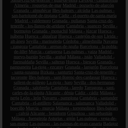
Santa-cruz-de-tenerife - guía-de-isora
La-rioja - casalarreina
Almería - roquetas-de-mar
Madrid - pozuelo-de-alarcón
Granada - almuñécar
Illes-balears - alcúdia
Las-palmas -
san-bartolomé-de-tirajana
Cádiz - el-puerto-de-santa-maría
Madrid - valdemoro
Granada - pulianas
Santa-cruz-de-
tenerife - los-llanos-de-aridane
Cantabria - suances
Sevilla -
bormujos
Granada - monachil
Málaga - júzcar
Huesca -
isábena
Huesca - alquézar
Huesca - castejón-de-sos
Lleida -
alt-àneu
Sevilla - marinaleda
Córdoba - almedinilla
Navarra
- zangoza
Cantabria - arenas-de-iguña
Barcelona - la-pobla-
de-lillet
Murcia - cartagena
Las-palmas - yaiza
Madrid -
nuevo-baztán
Sevilla - arahal
Málaga - istán
Valladolid -
fuensaldaña
Sevilla - salteras
Huesca - biescas
Granada -
pampaneira
La-rioja - ezcaray
Granada - lanjarón
Barcelona
- santa-susanna
Bizkaia - santurtzi
Santa-cruz-de-tenerife -
tacoronte
Illes-balears - sant-llorenç-des-cardassar
Huesca -
sallent-de-gállego
La-rioja - haro
Sevilla - dos-hermanas
Granada - salobreña
Cantabria - laredo
Tarragona - sant-
carles-de-la-ràpita
Alicante - dénia
Cádiz - cádiz
Málaga -
nerja
León - león
Navarra - pamplona
Cantabria - santander
Cantabria - el-astillero
Salamanca - salamanca
Valladolid -
boecillo
Murcia - murcia
Málaga - torremolinos
Illes-balears
- calvià
Alicante - benidorm
Gipuzkoa - san-sebastián
Málaga - fuengirola
Asturias - gijón
Las-palmas - vega-de-
san-mateo
Las-palmas - las-palmas-de-gran-canaria
Badajoz