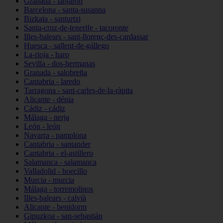
Granada - lanjarón
Barcelona - santa-susanna
Bizkaia - santurtzi
Santa-cruz-de-tenerife - tacoronte
Illes-balears - sant-llorenç-des-cardassar
Huesca - sallent-de-gállego
La-rioja - haro
Sevilla - dos-hermanas
Granada - salobreña
Cantabria - laredo
Tarragona - sant-carles-de-la-ràpita
Alicante - dénia
Cádiz - cádiz
Málaga - nerja
León - león
Navarra - pamplona
Cantabria - santander
Cantabria - el-astillero
Salamanca - salamanca
Valladolid - boecillo
Murcia - murcia
Málaga - torremolinos
Illes-balears - calvià
Alicante - benidorm
Gipuzkoa - san-sebastián