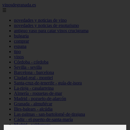
vinosdegranada.es
☰
novedades y noticias de vino
novedades y noticias de enoturismo
antiguo vaso para catar vinos crucigrama
bulgaria
comprar
espana
tipo
vinos
Córdoba - córdoba
Sevilla - sevilla
Barcelona - barcelona
Ciudad-real - montiel
Santa-cruz-de-tenerife - guía-de-isora
La-rioja - casalarreina
Almería - roquetas-de-mar
Madrid - pozuelo-de-alarcón
Granada - almuñécar
Illes-balears - alcúdia
Las-palmas - san-bartolomé-de-tirajana
Cádiz - el-puerto-de-santa-maría
Madrid - valdemoro
Granada - pulianas