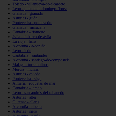
Toledo - villanueva-de-alcardete
León - puente-de-domingo-flórez
Granada - granada
Asturias - gijón
Pontevedra - pontevedra
Granada - maracena
Cantabria - riotuerto
ávila - el-barco-de-ávila
La-rioja - haro
A-coruña - a-coruña
León - león
Cantabria - santander
A-coruña - santiago-de-compostela
Málaga - torremolinos
Murcia - murcia
Asturias - oviedo
Pontevedra - vigo
Almería - roquetas-de-mar
Cantabria - laredo
León - san-andrés-del-rabanedo
Asturias - aller
Ourense - allariz
A-coruña - ribeira
Asturias - siero
A-coruña - narón