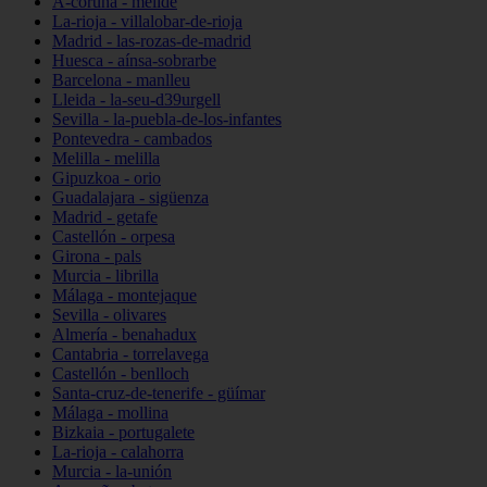
A-coruña - melide
La-rioja - villalobar-de-rioja
Madrid - las-rozas-de-madrid
Huesca - aínsa-sobrarbe
Barcelona - manlleu
Lleida - la-seu-d39urgell
Sevilla - la-puebla-de-los-infantes
Pontevedra - cambados
Melilla - melilla
Gipuzkoa - orio
Guadalajara - sigüenza
Madrid - getafe
Castellón - orpesa
Girona - pals
Murcia - librilla
Málaga - montejaque
Sevilla - olivares
Almería - benahadux
Cantabria - torrelavega
Castellón - benlloch
Santa-cruz-de-tenerife - güímar
Málaga - mollina
Bizkaia - portugalete
La-rioja - calahorra
Murcia - la-unión