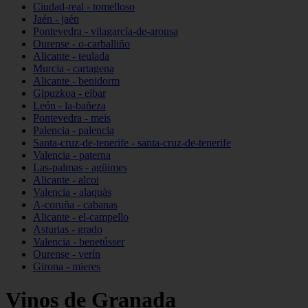
Ciudad-real - tomelloso
Jaén - jaén
Pontevedra - vilagarcía-de-arousa
Ourense - o-carballiño
Alicante - teulada
Murcia - cartagena
Alicante - benidorm
Gipuzkoa - eibar
León - la-bañeza
Pontevedra - meis
Palencia - palencia
Santa-cruz-de-tenerife - santa-cruz-de-tenerife
Valencia - paterna
Las-palmas - agüimes
Alicante - alcoi
Valencia - alaquàs
A-coruña - cabanas
Alicante - el-campello
Asturias - grado
Valencia - benetússer
Ourense - verín
Girona - mieres
Vinos de Granada