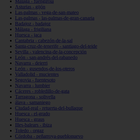
Málaga - fuengirola
Asturias - gijón
Las-palmas - vega-de-san-mateo
Las-palmas - las-palmas-de-gran-canaria
Badajoz - badajoz
Málaga - frigiliana
Huesca - jaca
Cantabria - cabezón-de-la-sal
Santa-cruz-de-tenerife - santiago-del-teide
Sevilla - valencina-de-la-concepción
León - san-andrés-del-rabanedo
Navarra - deierri
León - gusendos-de-los-oteros
Valladolid - mucientes
Segovia - fuentesoto
Navarra - lumbier
Cáceres - robledillo-de-gata
Tarragona - solivella
álava - samaniego
Ciudad-real - retuerta-del-bullaque
Huesca - el-grado
Huesca - graus
Illes-balears - ibiza
Toledo - orgaz
Córdoba - peñarroya-pueblonuevo