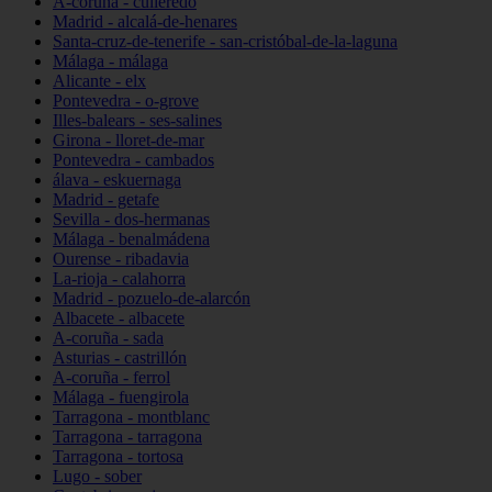
A-coruña - culleredo
Madrid - alcalá-de-henares
Santa-cruz-de-tenerife - san-cristóbal-de-la-laguna
Málaga - málaga
Alicante - elx
Pontevedra - o-grove
Illes-balears - ses-salines
Girona - lloret-de-mar
Pontevedra - cambados
álava - eskuernaga
Madrid - getafe
Sevilla - dos-hermanas
Málaga - benalmádena
Ourense - ribadavia
La-rioja - calahorra
Madrid - pozuelo-de-alarcón
Albacete - albacete
A-coruña - sada
Asturias - castrillón
A-coruña - ferrol
Málaga - fuengirola
Tarragona - montblanc
Tarragona - tarragona
Tarragona - tortosa
Lugo - sober