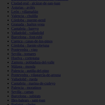
Ciudad-real - alcázar-de-san-juan
Asturias - avilés
León - villamañán
Valencia - chulilla
Córdoba - puente-genil
Granada - huétor-vega
Cantabria - bareyo
Valladolid - valladolid
Barcelona - font-rubí
Cuenca - casas-de-los-pinos
Córdoba - fuente-obejuna
Pontevedra - vigo
Sevilla - tomares
Huelva - cortegana
Zamora - pobladura-del-valle
Málaga - monda
Palencia - autilla-del-pino
Pontevedra - vilagarcía-de-arousa
Valladolid - rueda
Cantabria - marina-de-cudeyo
Palencia - moratinos
Sevilla - camas
Barcelona - subirats
Illes-balears - sant-joan
Badajoz - cheles