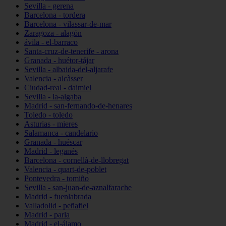
Sevilla - gerena
Barcelona - tordera
Barcelona - vilassar-de-mar
Zaragoza - alagón
ávila - el-barraco
Santa-cruz-de-tenerife - arona
Granada - huétor-tájar
Sevilla - albaida-del-aljarafe
Valencia - alcàsser
Ciudad-real - daimiel
Sevilla - la-algaba
Madrid - san-fernando-de-henares
Toledo - toledo
Asturias - mieres
Salamanca - candelario
Granada - huéscar
Madrid - leganés
Barcelona - cornellà-de-llobregat
Valencia - quart-de-poblet
Pontevedra - tomiño
Sevilla - san-juan-de-aznalfarache
Madrid - fuenlabrada
Valladolid - peñafiel
Madrid - parla
Madrid - el-álamo