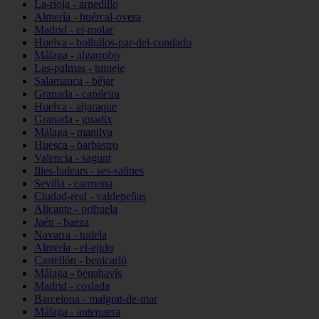
La-rioja - arnedillo
Almería - huércal-overa
Madrid - el-molar
Huelva - bollullos-par-del-condado
Málaga - algarrobo
Las-palmas - tuineje
Salamanca - béjar
Granada - capileira
Huelva - aljaraque
Granada - guadix
Málaga - manilva
Huesca - barbastro
Valencia - sagunt
Illes-balears - ses-salines
Sevilla - carmona
Ciudad-real - valdepeñas
Alicante - orihuela
Jaén - baeza
Navarra - tudela
Almería - el-ejido
Castellón - benicarló
Málaga - benahavís
Madrid - coslada
Barcelona - malgrat-de-mar
Málaga - antequera