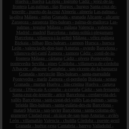
Huelva - huelva
La-rioja - logroño
Cádiz - jerez-de-la-
frontera
Las-palmas - tías
Burgos - burgos
Santa-cruz-de-
tenerife - puerto-de-la-cruz
Almería - almería
Las-palmas -
la-oliva
Málaga - mijas
Granada - granada
Alicante - alicante
Zaragoza - zaragoza
Illes-balears - palma-de-mallorca
Las-
palmas - teguise
Málaga - málaga
Valencia - valencia
Madrid - madrid
Barcelona - palau-solità-i-plegamans
Barcelona - vilanova-i-la-geltrú
Málaga - vélez-málaga
Bizkaia - bilbao
Illes-balears - campos
Huesca - huesca
León - valencia-de-don-juan
Asturias - oviedo
Barcelona -
vilanova-del-camí
Zamora - zamora
Cádiz - conil-de-la-
frontera
Málaga - cártama
Cádiz - olvera
Pontevedra -
pontevedra
Sevilla - gines
Córdoba - villanueva-de-córdoba
Albacete - albacete
Cantabria - san-vicente-de-la-barquera
Granada - torvizcón
Illes-balears - santa-margalida
Pontevedra - marín
Zamora - el-perdigón
Bizkaia - sestao
Granada - murtas
Huelva - isla-cristina
Huelva - cartaya
Girona - l39escala
A-coruña - a-coruña
Cádiz - san-fernando
Santa-cruz-de-tenerife - arico
Barcelona - cerdanyola-del-
vallès
Barcelona - sant-cugat-del-vallès
Las-palmas - santa-
brígida
Illes-balears - santa-eulària-des-riu
Barcelona -
mataró
Murcia - san-javier
Barcelona - santa-coloma-de-
gramenet
Ciudad-real - alcázar-de-san-juan
Asturias - avilés
León - villamañán
Valencia - chulilla
Córdoba - puente-genil
Granada - huétor-vega
Cantabria - bareyo
Valladolid -