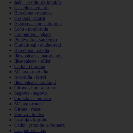
Jaén - castillo-de-locubín
Castellón - vinaròs
Barcelona - manresa
Granada - motril
Asturias - cangas-de-onís
León - ponferrada
Las-palmas - pájara
Pontevedra - sanxenxo
Ciudad-real - ciudad-real
Barcelona - calella
Illes-balears - maó-mahón
Illes-balears - sóller
Cádiz - chipiona
Málaga - marbella
A-coruña - ferrol
Illes-balears - santanyí
Girona - lloret-de-mar
Segovia - segovia
Gipuzkoa - mutriku
Málaga - ronda
Girona - roses
Huelva - huelva
La-rioja - logroño
Cádiz - jerez-de-la-frontera
Las-palmas - tías