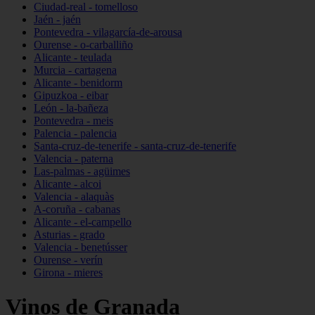
Ciudad-real - tomelloso
Jaén - jaén
Pontevedra - vilagarcía-de-arousa
Ourense - o-carballiño
Alicante - teulada
Murcia - cartagena
Alicante - benidorm
Gipuzkoa - eibar
León - la-bañeza
Pontevedra - meis
Palencia - palencia
Santa-cruz-de-tenerife - santa-cruz-de-tenerife
Valencia - paterna
Las-palmas - agüimes
Alicante - alcoi
Valencia - alaquàs
A-coruña - cabanas
Alicante - el-campello
Asturias - grado
Valencia - benetússer
Ourense - verín
Girona - mieres
Vinos de Granada