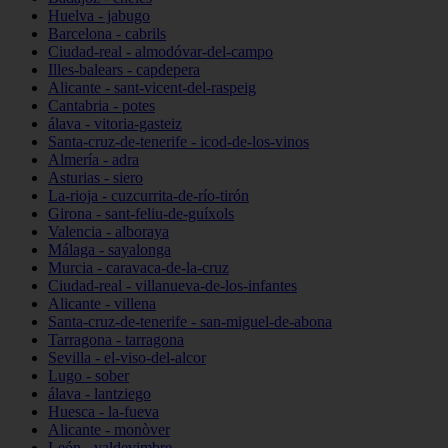
Huelva - jabugo
Barcelona - cabrils
Ciudad-real - almodóvar-del-campo
Illes-balears - capdepera
Alicante - sant-vicent-del-raspeig
Cantabria - potes
álava - vitoria-gasteiz
Santa-cruz-de-tenerife - icod-de-los-vinos
Almería - adra
Asturias - siero
La-rioja - cuzcurrita-de-río-tirón
Girona - sant-feliu-de-guíxols
Valencia - alboraya
Málaga - sayalonga
Murcia - caravaca-de-la-cruz
Ciudad-real - villanueva-de-los-infantes
Alicante - villena
Santa-cruz-de-tenerife - san-miguel-de-abona
Tarragona - tarragona
Sevilla - el-viso-del-alcor
Lugo - sober
álava - lantziego
Huesca - la-fueva
Alicante - monòver
León - valdevimbre