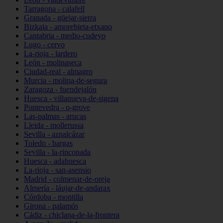
Tarragona - calafell
Granada - güejar-sierra
Bizkaia - amorebieta-etxano
Cantabria - medio-cudeyo
Lugo - cervo
La-rioja - lardero
León - molinaseca
Ciudad-real - almagro
Murcia - molina-de-segura
Zaragoza - fuendejalón
Huesca - villanueva-de-sigena
Pontevedra - o-grove
Las-palmas - arucas
Lleida - mollerussa
Sevilla - aznalcázar
Toledo - bargas
Sevilla - la-rinconada
Huesca - adahuesca
La-rioja - san-asensio
Madrid - colmenar-de-oreja
Almería - láujar-de-andarax
Córdoba - montilla
Girona - palamós
Cádiz - chiclana-de-la-frontera