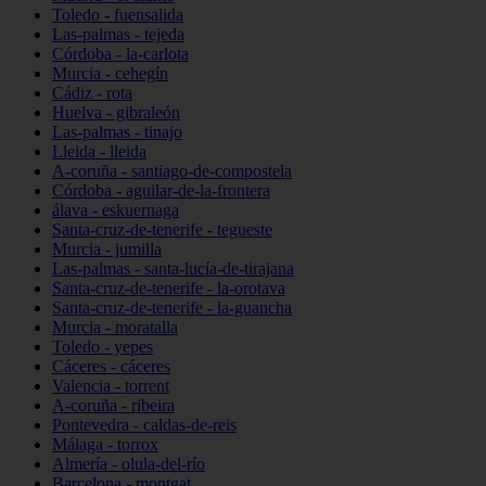
Toledo - fuensalida
Las-palmas - tejeda
Córdoba - la-carlota
Murcia - cehegín
Cádiz - rota
Huelva - gibraleón
Las-palmas - tinajo
Lleida - lleida
A-coruña - santiago-de-compostela
Córdoba - aguilar-de-la-frontera
álava - eskuernaga
Santa-cruz-de-tenerife - tegueste
Murcia - jumilla
Las-palmas - santa-lucía-de-tirajana
Santa-cruz-de-tenerife - la-orotava
Santa-cruz-de-tenerife - la-guancha
Murcia - moratalla
Toledo - yepes
Cáceres - cáceres
Valencia - torrent
A-coruña - ribeira
Pontevedra - caldas-de-reis
Málaga - torrox
Almería - olula-del-río
Barcelona - montgat