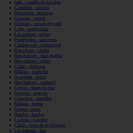
Jaén - castillo-de-locubín
Castellón - vinaròs
Barcelona - manresa
Granada - motril
Asturias - cangas-de-onís
León - ponferrada
Las-palmas - pájara
Pontevedra - sanxenxo
Ciudad-real - ciudad-real
Barcelona - calella
Illes-balears - maó-mahón
Illes-balears - sóller
Cádiz - chipiona
Málaga - marbella
A-coruña - ferrol
Illes-balears - santanyí
Girona - lloret-de-mar
Segovia - segovia
Gipuzkoa - mutriku
Málaga - ronda
Girona - roses
Huelva - huelva
La-rioja - logroño
Cádiz - jerez-de-la-frontera
Las-palmas - tías