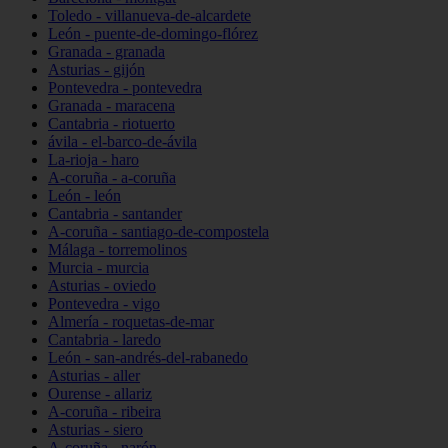
Toledo - villanueva-de-alcardete
León - puente-de-domingo-flórez
Granada - granada
Asturias - gijón
Pontevedra - pontevedra
Granada - maracena
Cantabria - riotuerto
ávila - el-barco-de-ávila
La-rioja - haro
A-coruña - a-coruña
León - león
Cantabria - santander
A-coruña - santiago-de-compostela
Málaga - torremolinos
Murcia - murcia
Asturias - oviedo
Pontevedra - vigo
Almería - roquetas-de-mar
Cantabria - laredo
León - san-andrés-del-rabanedo
Asturias - aller
Ourense - allariz
A-coruña - ribeira
Asturias - siero
A-coruña - narón