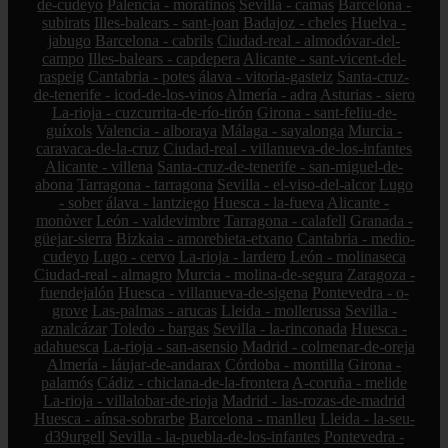
de-cudeyo
Palencia - moratinos
Sevilla - camas
Barcelona -
subirats
Illes-balears - sant-joan
Badajoz - cheles
Huelva -
jabugo
Barcelona - cabrils
Ciudad-real - almodóvar-del-
campo
Illes-balears - capdepera
Alicante - sant-vicent-del-
raspeig
Cantabria - potes
álava - vitoria-gasteiz
Santa-cruz-
de-tenerife - icod-de-los-vinos
Almería - adra
Asturias - siero
La-rioja - cuzcurrita-de-río-tirón
Girona - sant-feliu-de-
guíxols
Valencia - alboraya
Málaga - sayalonga
Murcia -
caravaca-de-la-cruz
Ciudad-real - villanueva-de-los-infantes
Alicante - villena
Santa-cruz-de-tenerife - san-miguel-de-
abona
Tarragona - tarragona
Sevilla - el-viso-del-alcor
Lugo
- sober
álava - lantziego
Huesca - la-fueva
Alicante -
monòver
León - valdevimbre
Tarragona - calafell
Granada -
güejar-sierra
Bizkaia - amorebieta-etxano
Cantabria - medio-
cudeyo
Lugo - cervo
La-rioja - lardero
León - molinaseca
Ciudad-real - almagro
Murcia - molina-de-segura
Zaragoza -
fuendejalón
Huesca - villanueva-de-sigena
Pontevedra - o-
grove
Las-palmas - arucas
Lleida - mollerussa
Sevilla -
aznalcázar
Toledo - bargas
Sevilla - la-rinconada
Huesca -
adahuesca
La-rioja - san-asensio
Madrid - colmenar-de-oreja
Almería - láujar-de-andarax
Córdoba - montilla
Girona -
palamós
Cádiz - chiclana-de-la-frontera
A-coruña - melide
La-rioja - villalobar-de-rioja
Madrid - las-rozas-de-madrid
Huesca - aínsa-sobrarbe
Barcelona - manlleu
Lleida - la-seu-
d39urgell
Sevilla - la-puebla-de-los-infantes
Pontevedra -