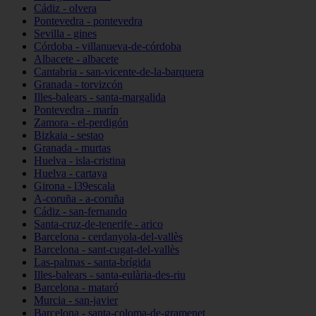
Cádiz - olvera
Pontevedra - pontevedra
Sevilla - gines
Córdoba - villanueva-de-córdoba
Albacete - albacete
Cantabria - san-vicente-de-la-barquera
Granada - torvizcón
Illes-balears - santa-margalida
Pontevedra - marín
Zamora - el-perdigón
Bizkaia - sestao
Granada - murtas
Huelva - isla-cristina
Huelva - cartaya
Girona - l39escala
A-coruña - a-coruña
Cádiz - san-fernando
Santa-cruz-de-tenerife - arico
Barcelona - cerdanyola-del-vallès
Barcelona - sant-cugat-del-vallès
Las-palmas - santa-brígida
Illes-balears - santa-eulària-des-riu
Barcelona - mataró
Murcia - san-javier
Barcelona - santa-coloma-de-gramenet