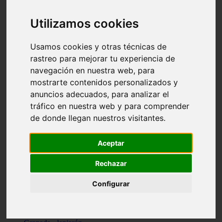
Santa-cruz-de-tenerife - los-llanos-de-aridane
Cantabria - suances
Utilizamos cookies
Sevilla - bormujos
Granada - monachil
Málaga - júzcar
Usamos cookies y otras técnicas de
Huesca - isábena
rastreo para mejorar tu experiencia de
Huesca - alquézar
navegación en nuestra web, para
Huesca - castejón-de-sos
Lleida - alt-àneu
mostrarte contenidos personalizados y
Sevilla - marinaleda
anuncios adecuados, para analizar el
Córdoba - almedinilla
tráfico en nuestra web y para comprender
Navarra - zangoza
Cantabria - arenas-de-iguña
de donde llegan nuestros visitantes.
Barcelona - la-pobla-de-lillet
Murcia - cartagena
Las-palmas - yaiza
Aceptar
Madrid - nuevo-baztán
Sevilla - arahal
Rechazar
Málaga - istán
Valladolid - fuensaldaña
Configurar
Sevilla - salteras
Huesca - biescas
Granada - pampaneira
La-rioja - ezcaray