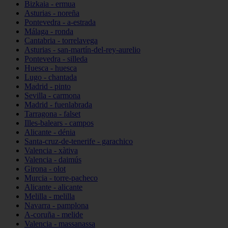
Bizkaia - ermua
Asturias - noreña
Pontevedra - a-estrada
Málaga - ronda
Cantabria - torrelavega
Asturias - san-martín-del-rey-aurelio
Pontevedra - silleda
Huesca - huesca
Lugo - chantada
Madrid - pinto
Sevilla - carmona
Madrid - fuenlabrada
Tarragona - falset
Illes-balears - campos
Alicante - dénia
Santa-cruz-de-tenerife - garachico
Valencia - xàtiva
Valencia - daimús
Girona - olot
Murcia - torre-pacheco
Alicante - alicante
Melilla - melilla
Navarra - pamplona
A-coruña - melide
Valencia - massanassa