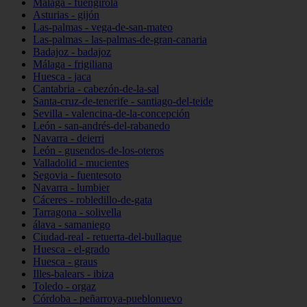
Málaga - fuengirola
Asturias - gijón
Las-palmas - vega-de-san-mateo
Las-palmas - las-palmas-de-gran-canaria
Badajoz - badajoz
Málaga - frigiliana
Huesca - jaca
Cantabria - cabezón-de-la-sal
Santa-cruz-de-tenerife - santiago-del-teide
Sevilla - valencina-de-la-concepción
León - san-andrés-del-rabanedo
Navarra - deierri
León - gusendos-de-los-oteros
Valladolid - mucientes
Segovia - fuentesoto
Navarra - lumbier
Cáceres - robledillo-de-gata
Tarragona - solivella
álava - samaniego
Ciudad-real - retuerta-del-bullaque
Huesca - el-grado
Huesca - graus
Illes-balears - ibiza
Toledo - orgaz
Córdoba - peñarroya-pueblonuevo