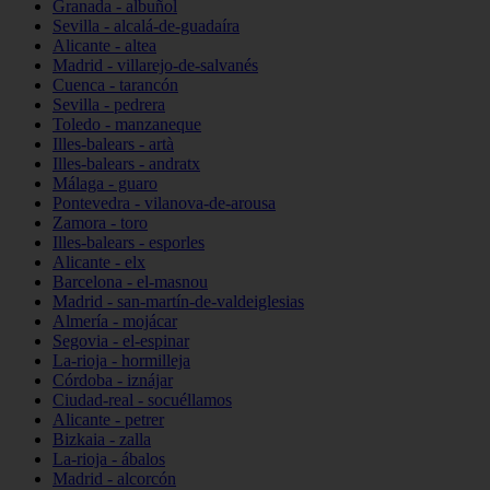
Granada - albuñol
Sevilla - alcalá-de-guadaíra
Alicante - altea
Madrid - villarejo-de-salvanés
Cuenca - tarancón
Sevilla - pedrera
Toledo - manzaneque
Illes-balears - artà
Illes-balears - andratx
Málaga - guaro
Pontevedra - vilanova-de-arousa
Zamora - toro
Illes-balears - esporles
Alicante - elx
Barcelona - el-masnou
Madrid - san-martín-de-valdeiglesias
Almería - mojácar
Segovia - el-espinar
La-rioja - hormilleja
Córdoba - iznájar
Ciudad-real - socuéllamos
Alicante - petrer
Bizkaia - zalla
La-rioja - ábalos
Madrid - alcorcón