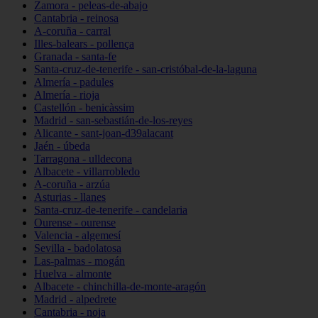
Zamora - peleas-de-abajo
Cantabria - reinosa
A-coruña - carral
Illes-balears - pollença
Granada - santa-fe
Santa-cruz-de-tenerife - san-cristóbal-de-la-laguna
Almería - padules
Almería - rioja
Castellón - benicàssim
Madrid - san-sebastián-de-los-reyes
Alicante - sant-joan-d39alacant
Jaén - úbeda
Tarragona - ulldecona
Albacete - villarrobledo
A-coruña - arzúa
Asturias - llanes
Santa-cruz-de-tenerife - candelaria
Ourense - ourense
Valencia - algemesí
Sevilla - badolatosa
Las-palmas - mogán
Huelva - almonte
Albacete - chinchilla-de-monte-aragón
Madrid - alpedrete
Cantabria - noja