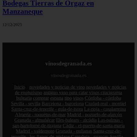
Bodegas Tierras de Orgaz en
Manzaneque
12/12/2025
vinosdegranada.es
vinosdegranada.es
Inicio
novedades y noticias de vino
novedades y noticias
de enoturismo
antiguo vaso para catar vinos crucigrama
bulgaria
comprar
espana
tipo
vinos
Córdoba - córdoba
Sevilla - sevilla
Barcelona - barcelona
Ciudad-real - montiel
Santa-cruz-de-tenerife - guía-de-isora
La-rioja - casalarreina
Almería - roquetas-de-mar
Madrid - pozuelo-de-alarcón
Granada - almuñécar
Illes-balears - alcúdia
Las-palmas -
san-bartolomé-de-tirajana
Cádiz - el-puerto-de-santa-maría
Madrid - valdemoro
Granada - pulianas
Santa-cruz-de-
tenerife - los-llanos-de-aridane
Cantabria - suances
Sevilla -