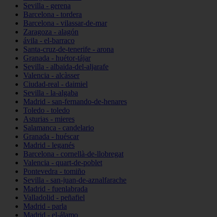
Sevilla - gerena
Barcelona - tordera
Barcelona - vilassar-de-mar
Zaragoza - alagón
ávila - el-barraco
Santa-cruz-de-tenerife - arona
Granada - huétor-tájar
Sevilla - albaida-del-aljarafe
Valencia - alcàsser
Ciudad-real - daimiel
Sevilla - la-algaba
Madrid - san-fernando-de-henares
Toledo - toledo
Asturias - mieres
Salamanca - candelario
Granada - huéscar
Madrid - leganés
Barcelona - cornellà-de-llobregat
Valencia - quart-de-poblet
Pontevedra - tomiño
Sevilla - san-juan-de-aznalfarache
Madrid - fuenlabrada
Valladolid - peñafiel
Madrid - parla
Madrid - el-álamo