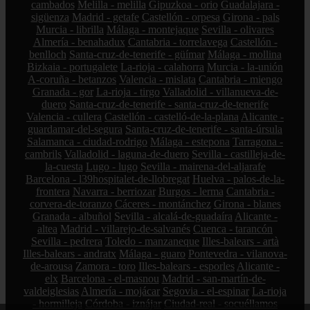
cambados
Melilla - melilla
Gipuzkoa - orio
Guadalajara -
sigüenza
Madrid - getafe
Castellón - orpesa
Girona - pals
Murcia - librilla
Málaga - montejaque
Sevilla - olivares
Almería - benahadux
Cantabria - torrelavega
Castellón -
benlloch
Santa-cruz-de-tenerife - güímar
Málaga - mollina
Bizkaia - portugalete
La-rioja - calahorra
Murcia - la-unión
A-coruña - betanzos
Valencia - mislata
Cantabria - miengo
Granada - gor
La-rioja - tirgo
Valladolid - villanueva-de-
duero
Santa-cruz-de-tenerife - santa-cruz-de-tenerife
Valencia - cullera
Castellón - castelló-de-la-plana
Alicante -
guardamar-del-segura
Santa-cruz-de-tenerife - santa-úrsula
Salamanca - ciudad-rodrigo
Málaga - estepona
Tarragona -
cambrils
Valladolid - laguna-de-duero
Sevilla - castilleja-de-
la-cuesta
Lugo - lugo
Sevilla - mairena-del-aljarafe
Barcelona - l39hospitalet-de-llobregat
Huelva - palos-de-la-
frontera
Navarra - berriozar
Burgos - lerma
Cantabria -
corvera-de-toranzo
Cáceres - montánchez
Girona - blanes
Granada - albuñol
Sevilla - alcalá-de-guadaíra
Alicante -
altea
Madrid - villarejo-de-salvanés
Cuenca - tarancón
Sevilla - pedrera
Toledo - manzaneque
Illes-balears - artà
Illes-balears - andratx
Málaga - guaro
Pontevedra - vilanova-
de-arousa
Zamora - toro
Illes-balears - esporles
Alicante -
elx
Barcelona - el-masnou
Madrid - san-martín-de-
valdeiglesias
Almería - mojácar
Segovia - el-espinar
La-rioja
- hormilleja
Córdoba - iznájar
Ciudad-real - socuéllamos