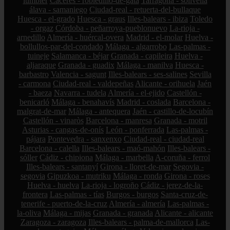
lumbier
Cáceres - robledillo-de-gata
Tarragona - solivella
álava - samaniego
Ciudad-real - retuerta-del-bullaque
Huesca - el-grado
Huesca - graus
Illes-balears - ibiza
Toledo
- orgaz
Córdoba - peñarroya-pueblonuevo
La-rioja -
arnedillo
Almería - huércal-overa
Madrid - el-molar
Huelva -
bollullos-par-del-condado
Málaga - algarrobo
Las-palmas -
tuineje
Salamanca - béjar
Granada - capileira
Huelva -
aljaraque
Granada - guadix
Málaga - manilva
Huesca -
barbastro
Valencia - sagunt
Illes-balears - ses-salines
Sevilla
- carmona
Ciudad-real - valdepeñas
Alicante - orihuela
Jaén
- baeza
Navarra - tudela
Almería - el-ejido
Castellón -
benicarló
Málaga - benahavís
Madrid - coslada
Barcelona -
malgrat-de-mar
Málaga - antequera
Jaén - castillo-de-locubín
Castellón - vinaròs
Barcelona - manresa
Granada - motril
Asturias - cangas-de-onís
León - ponferrada
Las-palmas -
pájara
Pontevedra - sanxenxo
Ciudad-real - ciudad-real
Barcelona - calella
Illes-balears - maó-mahón
Illes-balears -
sóller
Cádiz - chipiona
Málaga - marbella
A-coruña - ferrol
Illes-balears - santanyí
Girona - lloret-de-mar
Segovia -
segovia
Gipuzkoa - mutriku
Málaga - ronda
Girona - roses
Huelva - huelva
La-rioja - logroño
Cádiz - jerez-de-la-
frontera
Las-palmas - tías
Burgos - burgos
Santa-cruz-de-
tenerife - puerto-de-la-cruz
Almería - almería
Las-palmas -
la-oliva
Málaga - mijas
Granada - granada
Alicante - alicante
Zaragoza - zaragoza
Illes-balears - palma-de-mallorca
Las-