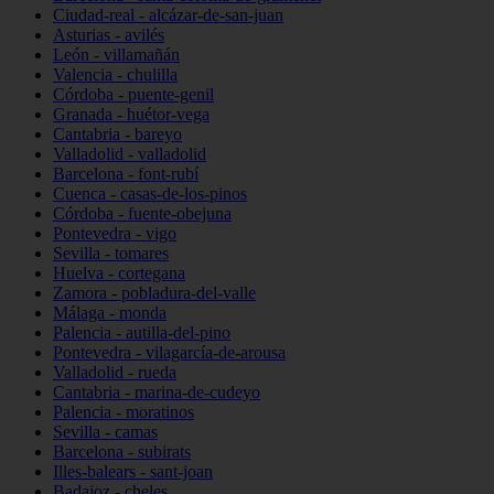
Ciudad-real - alcázar-de-san-juan
Asturias - avilés
León - villamañán
Valencia - chulilla
Córdoba - puente-genil
Granada - huétor-vega
Cantabria - bareyo
Valladolid - valladolid
Barcelona - font-rubí
Cuenca - casas-de-los-pinos
Córdoba - fuente-obejuna
Pontevedra - vigo
Sevilla - tomares
Huelva - cortegana
Zamora - pobladura-del-valle
Málaga - monda
Palencia - autilla-del-pino
Pontevedra - vilagarcía-de-arousa
Valladolid - rueda
Cantabria - marina-de-cudeyo
Palencia - moratinos
Sevilla - camas
Barcelona - subirats
Illes-balears - sant-joan
Badajoz - cheles