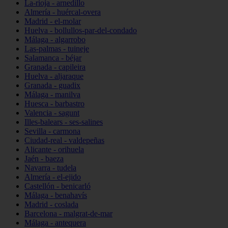
La-rioja - arnedillo
Almería - huércal-overa
Madrid - el-molar
Huelva - bollullos-par-del-condado
Málaga - algarrobo
Las-palmas - tuineje
Salamanca - béjar
Granada - capileira
Huelva - aljaraque
Granada - guadix
Málaga - manilva
Huesca - barbastro
Valencia - sagunt
Illes-balears - ses-salines
Sevilla - carmona
Ciudad-real - valdepeñas
Alicante - orihuela
Jaén - baeza
Navarra - tudela
Almería - el-ejido
Castellón - benicarló
Málaga - benahavís
Madrid - coslada
Barcelona - malgrat-de-mar
Málaga - antequera