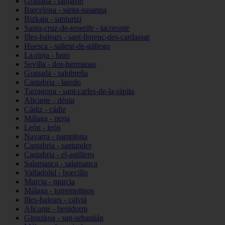
Granada - lanjarón
Barcelona - santa-susanna
Bizkaia - santurtzi
Santa-cruz-de-tenerife - tacoronte
Illes-balears - sant-llorenç-des-cardassar
Huesca - sallent-de-gállego
La-rioja - haro
Sevilla - dos-hermanas
Granada - salobreña
Cantabria - laredo
Tarragona - sant-carles-de-la-ràpita
Alicante - dénia
Cádiz - cádiz
Málaga - nerja
León - león
Navarra - pamplona
Cantabria - santander
Cantabria - el-astillero
Salamanca - salamanca
Valladolid - boecillo
Murcia - murcia
Málaga - torremolinos
Illes-balears - calvià
Alicante - benidorm
Gipuzkoa - san-sebastián