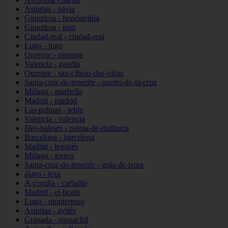
Asturias - navia
Gipuzkoa - hondarribia
Gipuzkoa - irun
Ciudad-real - ciudad-real
Lugo - lugo
Ourense - ourense
Valencia - gandia
Ourense - san-cibrao-das-viñas
Santa-cruz-de-tenerife - puerto-de-la-cruz
Málaga - marbella
Madrid - madrid
Las-palmas - telde
Valencia - valencia
Illes-balears - palma-de-mallorca
Barcelona - barcelona
Madrid - leganés
Málaga - torrox
Santa-cruz-de-tenerife - guía-de-isora
álava - leza
A-coruña - carballo
Madrid - el-boalo
Lugo - monterroso
Asturias - avilés
Granada - monachil