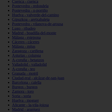
Cuenca - cuenca
Pontevedra - redondela
Pontevedra - o-porriño
Huelva - valverde-del-camino
Gipuzkoa - aretxabaleta
Pontevedra - vilanova-de-arousa
Lugo - ribadeo
Madrid - boadilla-del-monte
Málaga - estepona
Cáceres - cáceres
Málaga - mijas
Zaragoza - cariñena
Asturias - colunga
A-coruña - betanzos
Valladolid - valladolid
A-coruña - teo
Granada - motril
Ciudad-real - alcázar-de-san-juan
Barcelona - calella
Burgos - burgos
Zamora - toro
Soria - soria
Huelva - moguer
Alicante - la-vila-joiosa
Madrid - aranjuez