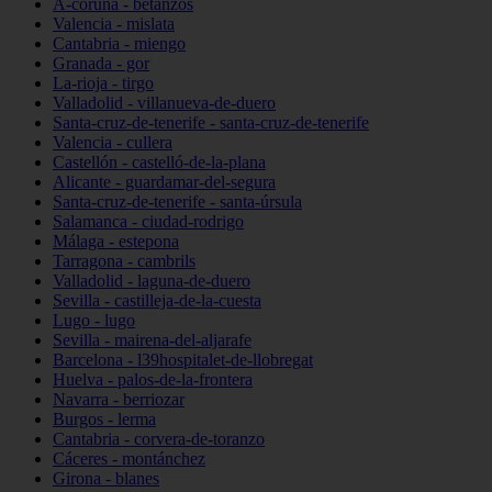
A-coruña - betanzos
Valencia - mislata
Cantabria - miengo
Granada - gor
La-rioja - tirgo
Valladolid - villanueva-de-duero
Santa-cruz-de-tenerife - santa-cruz-de-tenerife
Valencia - cullera
Castellón - castelló-de-la-plana
Alicante - guardamar-del-segura
Santa-cruz-de-tenerife - santa-úrsula
Salamanca - ciudad-rodrigo
Málaga - estepona
Tarragona - cambrils
Valladolid - laguna-de-duero
Sevilla - castilleja-de-la-cuesta
Lugo - lugo
Sevilla - mairena-del-aljarafe
Barcelona - l39hospitalet-de-llobregat
Huelva - palos-de-la-frontera
Navarra - berriozar
Burgos - lerma
Cantabria - corvera-de-toranzo
Cáceres - montánchez
Girona - blanes