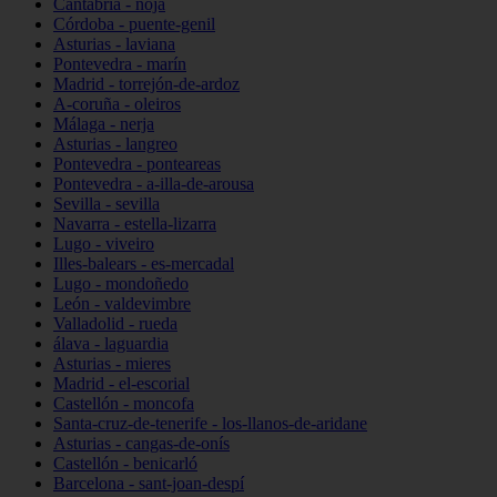
Cantabria - noja
Córdoba - puente-genil
Asturias - laviana
Pontevedra - marín
Madrid - torrejón-de-ardoz
A-coruña - oleiros
Málaga - nerja
Asturias - langreo
Pontevedra - ponteareas
Pontevedra - a-illa-de-arousa
Sevilla - sevilla
Navarra - estella-lizarra
Lugo - viveiro
Illes-balears - es-mercadal
Lugo - mondoñedo
León - valdevimbre
Valladolid - rueda
álava - laguardia
Asturias - mieres
Madrid - el-escorial
Castellón - moncofa
Santa-cruz-de-tenerife - los-llanos-de-aridane
Asturias - cangas-de-onís
Castellón - benicarló
Barcelona - sant-joan-despí