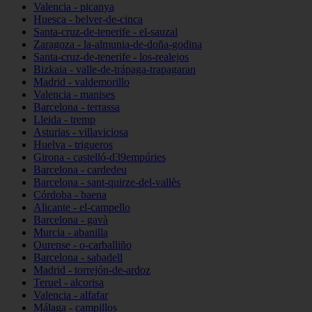
Valencia - picanya
Huesca - belver-de-cinca
Santa-cruz-de-tenerife - el-sauzal
Zaragoza - la-almunia-de-doña-godina
Santa-cruz-de-tenerife - los-realejos
Bizkaia - valle-de-trápaga-trapagaran
Madrid - valdemorillo
Valencia - manises
Barcelona - terrassa
Lleida - tremp
Asturias - villaviciosa
Huelva - trigueros
Girona - castelló-d39empúries
Barcelona - cardedeu
Barcelona - sant-quirze-del-vallès
Córdoba - baena
Alicante - el-campello
Barcelona - gavà
Murcia - abanilla
Ourense - o-carballiño
Barcelona - sabadell
Madrid - torrejón-de-ardoz
Teruel - alcorisa
Valencia - alfafar
Málaga - campillos