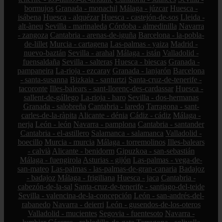
bormujos
Granada - monachil
Málaga - júzcar
Huesca -
isábena
Huesca - alquézar
Huesca - castejón-de-sos
Lleida -
alt-àneu
Sevilla - marinaleda
Córdoba - almedinilla
Navarra
- zangoza
Cantabria - arenas-de-iguña
Barcelona - la-pobla-
de-lillet
Murcia - cartagena
Las-palmas - yaiza
Madrid -
nuevo-baztán
Sevilla - arahal
Málaga - istán
Valladolid -
fuensaldaña
Sevilla - salteras
Huesca - biescas
Granada -
pampaneira
La-rioja - ezcaray
Granada - lanjarón
Barcelona
- santa-susanna
Bizkaia - santurtzi
Santa-cruz-de-tenerife -
tacoronte
Illes-balears - sant-llorenç-des-cardassar
Huesca -
sallent-de-gállego
La-rioja - haro
Sevilla - dos-hermanas
Granada - salobreña
Cantabria - laredo
Tarragona - sant-
carles-de-la-ràpita
Alicante - dénia
Cádiz - cádiz
Málaga -
nerja
León - león
Navarra - pamplona
Cantabria - santander
Cantabria - el-astillero
Salamanca - salamanca
Valladolid -
boecillo
Murcia - murcia
Málaga - torremolinos
Illes-balears
- calvià
Alicante - benidorm
Gipuzkoa - san-sebastián
Málaga - fuengirola
Asturias - gijón
Las-palmas - vega-de-
san-mateo
Las-palmas - las-palmas-de-gran-canaria
Badajoz
- badajoz
Málaga - frigiliana
Huesca - jaca
Cantabria -
cabezón-de-la-sal
Santa-cruz-de-tenerife - santiago-del-teide
Sevilla - valencina-de-la-concepción
León - san-andrés-del-
rabanedo
Navarra - deierri
León - gusendos-de-los-oteros
Valladolid - mucientes
Segovia - fuentesoto
Navarra -