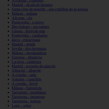
A-coruña - culleredo
Madrid - alcalá-de-henares
Santa-cruz-de-tenerife - san-cristóbal-de-la-laguna
Málaga - málaga
Alicante - elx
Pontevedra - o-grove
Illes-balears - ses-salines
Girona - lloret-de-mar
Pontevedra - cambados
álava - eskuernaga
Madrid - getafe
Sevilla - dos-hermanas
Málaga - benalmádena
Ourense - ribadavia
La-rioja - calahorra
Madrid - pozuelo-de-alarcón
Albacete - albacete
A-coruña - sada
Asturias - castrillón
A-coruña - ferrol
Málaga - fuengirola
Tarragona - montblanc
Tarragona - tarragona
Tarragona - tortosa
Lugo - sober