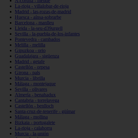
A-coruña - melide
La-rioja - villalobar-de-rioja
Madrid - las-rozas-de-madrid
Huesca - aínsa-sobrarbe
Barcelona - manlleu
Lleida - la-seu-d39urgell
Sevilla - la-puebla-de-los-infantes
Pontevedra - cambados
Melilla - melilla
Gipuzkoa - orio
Guadalajara - sigüenza
Madrid - getafe
Castellón - orpesa
Girona - pals
Murcia - librilla
Málaga - montejaque
Sevilla - olivares
Almería - benahadux
Cantabria - torrelavega
Castellón - benlloch
Santa-cruz-de-tenerife - güímar
Málaga - mollina
Bizkaia - portugalete
La-rioja - calahorra
Murcia - la-unión