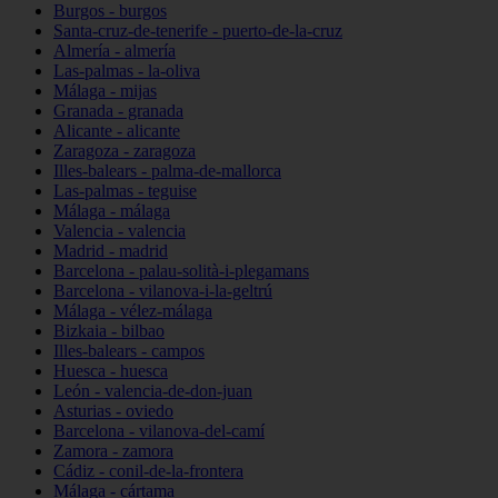
Burgos - burgos
Santa-cruz-de-tenerife - puerto-de-la-cruz
Almería - almería
Las-palmas - la-oliva
Málaga - mijas
Granada - granada
Alicante - alicante
Zaragoza - zaragoza
Illes-balears - palma-de-mallorca
Las-palmas - teguise
Málaga - málaga
Valencia - valencia
Madrid - madrid
Barcelona - palau-solità-i-plegamans
Barcelona - vilanova-i-la-geltrú
Málaga - vélez-málaga
Bizkaia - bilbao
Illes-balears - campos
Huesca - huesca
León - valencia-de-don-juan
Asturias - oviedo
Barcelona - vilanova-del-camí
Zamora - zamora
Cádiz - conil-de-la-frontera
Málaga - cártama