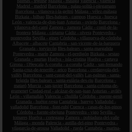
palmas - teguise
Málaga - málaga
Valencia - valencia
Madrid - madrid
Barcelona - palau-solità-i-plegamans
Barcelona - vilanova-i-la-geltrú
Málaga - vélez-málaga
Bizkaia - bilbao
Illes-balears - campos
Huesca - huesca
León - valencia-de-don-juan
Asturias - oviedo
Barcelona -
vilanova-del-camí
Zamora - zamora
Cádiz - conil-de-la-
frontera
Málaga - cártama
Cádiz - olvera
Pontevedra -
pontevedra
Sevilla - gines
Córdoba - villanueva-de-córdoba
Albacete - albacete
Cantabria - san-vicente-de-la-barquera
Granada - torvizcón
Illes-balears - santa-margalida
Pontevedra - marín
Zamora - el-perdigón
Bizkaia - sestao
Granada - murtas
Huelva - isla-cristina
Huelva - cartaya
Girona - l39escala
A-coruña - a-coruña
Cádiz - san-fernando
Santa-cruz-de-tenerife - arico
Barcelona - cerdanyola-del-
vallès
Barcelona - sant-cugat-del-vallès
Las-palmas - santa-
brígida
Illes-balears - santa-eulària-des-riu
Barcelona -
mataró
Murcia - san-javier
Barcelona - santa-coloma-de-
gramenet
Ciudad-real - alcázar-de-san-juan
Asturias - avilés
León - villamañán
Valencia - chulilla
Córdoba - puente-genil
Granada - huétor-vega
Cantabria - bareyo
Valladolid -
valladolid
Barcelona - font-rubí
Cuenca - casas-de-los-pinos
Córdoba - fuente-obejuna
Pontevedra - vigo
Sevilla -
tomares
Huelva - cortegana
Zamora - pobladura-del-valle
Málaga - monda
Palencia - autilla-del-pino
Pontevedra -
vilagarcía-de-arousa
Valladolid - rueda
Cantabria - marina-