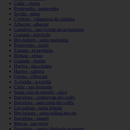
Cádiz - olvera
Pontevedra - pontevedra
Sevilla - gines
Córdoba - villanueva-de-córdoba
Albacete - albacete
Cantabria - san-vicente-de-la-barquera
Granada - torvizcón
Illes-balears - santa-margalida
Pontevedra - marín
Zamora - el-perdigón
Bizkaia - sestao
Granada - murtas
Huelva - isla-cristina
Huelva - cartaya
Girona - l39escala
A-coruña - a-coruña
Cádiz - san-fernando
Santa-cruz-de-tenerife - arico
Barcelona - cerdanyola-del-vallès
Barcelona - sant-cugat-del-vallès
Las-palmas - santa-brígida
Illes-balears - santa-eulària-des-riu
Barcelona - mataró
Murcia - san-javier
Barcelona - santa-coloma-de-gramenet