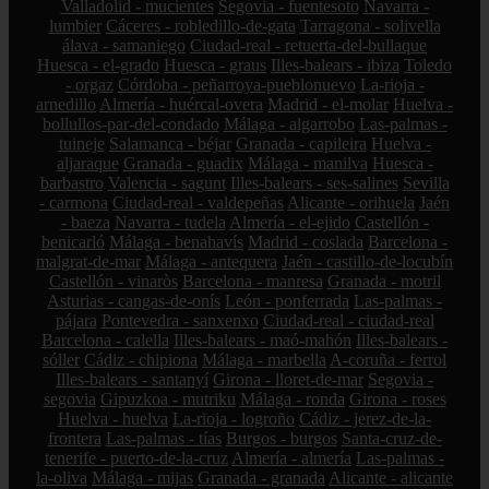
Valladolid - mucientes
Segovia - fuentesoto
Navarra -
lumbier
Cáceres - robledillo-de-gata
Tarragona - solivella
álava - samaniego
Ciudad-real - retuerta-del-bullaque
Huesca - el-grado
Huesca - graus
Illes-balears - ibiza
Toledo
- orgaz
Córdoba - peñarroya-pueblonuevo
La-rioja -
arnedillo
Almería - huércal-overa
Madrid - el-molar
Huelva -
bollullos-par-del-condado
Málaga - algarrobo
Las-palmas -
tuineje
Salamanca - béjar
Granada - capileira
Huelva -
aljaraque
Granada - guadix
Málaga - manilva
Huesca -
barbastro
Valencia - sagunt
Illes-balears - ses-salines
Sevilla
- carmona
Ciudad-real - valdepeñas
Alicante - orihuela
Jaén
- baeza
Navarra - tudela
Almería - el-ejido
Castellón -
benicarló
Málaga - benahavís
Madrid - coslada
Barcelona -
malgrat-de-mar
Málaga - antequera
Jaén - castillo-de-locubín
Castellón - vinaròs
Barcelona - manresa
Granada - motril
Asturias - cangas-de-onís
León - ponferrada
Las-palmas -
pájara
Pontevedra - sanxenxo
Ciudad-real - ciudad-real
Barcelona - calella
Illes-balears - maó-mahón
Illes-balears -
sóller
Cádiz - chipiona
Málaga - marbella
A-coruña - ferrol
Illes-balears - santanyí
Girona - lloret-de-mar
Segovia -
segovia
Gipuzkoa - mutriku
Málaga - ronda
Girona - roses
Huelva - huelva
La-rioja - logroño
Cádiz - jerez-de-la-
frontera
Las-palmas - tías
Burgos - burgos
Santa-cruz-de-
tenerife - puerto-de-la-cruz
Almería - almería
Las-palmas -
la-oliva
Málaga - mijas
Granada - granada
Alicante - alicante