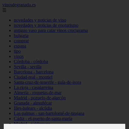
vinosdegranada.es
☰
novedades y noticias de vino
novedades y noticias de enoturismo
antiguo vaso para catar vinos crucigrama
bulgaria
comprar
espana
tipo
vinos
Córdoba - córdoba
Sevilla - sevilla
Barcelona - barcelona
Ciudad-real - montiel
Santa-cruz-de-tenerife - guía-de-isora
La-rioja - casalarreina
Almería - roquetas-de-mar
Madrid - pozuelo-de-alarcón
Granada - almuñécar
Illes-balears - alcúdia
Las-palmas - san-bartolomé-de-tirajana
Cádiz - el-puerto-de-santa-maría
Madrid - valdemoro
Granada - pulianas