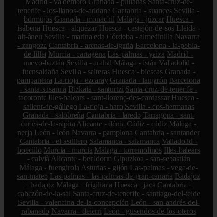
Madrid - valdemoro
Granada - pulianas
Santa-cruz-de-
tenerife - los-llanos-de-aridane
Cantabria - suances
Sevilla -
bormujos
Granada - monachil
Málaga - júzcar
Huesca -
isábena
Huesca - alquézar
Huesca - castejón-de-sos
Lleida -
alt-àneu
Sevilla - marinaleda
Córdoba - almedinilla
Navarra
- zangoza
Cantabria - arenas-de-iguña
Barcelona - la-pobla-
de-lillet
Murcia - cartagena
Las-palmas - yaiza
Madrid -
nuevo-baztán
Sevilla - arahal
Málaga - istán
Valladolid -
fuensaldaña
Sevilla - salteras
Huesca - biescas
Granada -
pampaneira
La-rioja - ezcaray
Granada - lanjarón
Barcelona
- santa-susanna
Bizkaia - santurtzi
Santa-cruz-de-tenerife -
tacoronte
Illes-balears - sant-llorenç-des-cardassar
Huesca -
sallent-de-gállego
La-rioja - haro
Sevilla - dos-hermanas
Granada - salobreña
Cantabria - laredo
Tarragona - sant-
carles-de-la-ràpita
Alicante - dénia
Cádiz - cádiz
Málaga -
nerja
León - león
Navarra - pamplona
Cantabria - santander
Cantabria - el-astillero
Salamanca - salamanca
Valladolid -
boecillo
Murcia - murcia
Málaga - torremolinos
Illes-balears
- calvià
Alicante - benidorm
Gipuzkoa - san-sebastián
Málaga - fuengirola
Asturias - gijón
Las-palmas - vega-de-
san-mateo
Las-palmas - las-palmas-de-gran-canaria
Badajoz
- badajoz
Málaga - frigiliana
Huesca - jaca
Cantabria -
cabezón-de-la-sal
Santa-cruz-de-tenerife - santiago-del-teide
Sevilla - valencina-de-la-concepción
León - san-andrés-del-
rabanedo
Navarra - deierri
León - gusendos-de-los-oteros