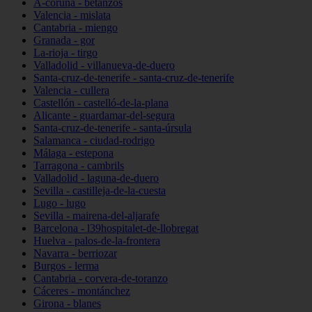
A-coruña - betanzos
Valencia - mislata
Cantabria - miengo
Granada - gor
La-rioja - tirgo
Valladolid - villanueva-de-duero
Santa-cruz-de-tenerife - santa-cruz-de-tenerife
Valencia - cullera
Castellón - castelló-de-la-plana
Alicante - guardamar-del-segura
Santa-cruz-de-tenerife - santa-úrsula
Salamanca - ciudad-rodrigo
Málaga - estepona
Tarragona - cambrils
Valladolid - laguna-de-duero
Sevilla - castilleja-de-la-cuesta
Lugo - lugo
Sevilla - mairena-del-aljarafe
Barcelona - l39hospitalet-de-llobregat
Huelva - palos-de-la-frontera
Navarra - berriozar
Burgos - lerma
Cantabria - corvera-de-toranzo
Cáceres - montánchez
Girona - blanes