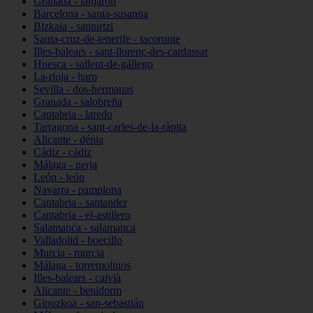
Granada - lanjarón
Barcelona - santa-susanna
Bizkaia - santurtzi
Santa-cruz-de-tenerife - tacoronte
Illes-balears - sant-llorenç-des-cardassar
Huesca - sallent-de-gállego
La-rioja - haro
Sevilla - dos-hermanas
Granada - salobreña
Cantabria - laredo
Tarragona - sant-carles-de-la-ràpita
Alicante - dénia
Cádiz - cádiz
Málaga - nerja
León - león
Navarra - pamplona
Cantabria - santander
Cantabria - el-astillero
Salamanca - salamanca
Valladolid - boecillo
Murcia - murcia
Málaga - torremolinos
Illes-balears - calvià
Alicante - benidorm
Gipuzkoa - san-sebastián