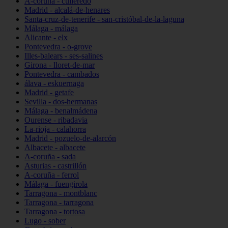
A-coruña - culleredo
Madrid - alcalá-de-henares
Santa-cruz-de-tenerife - san-cristóbal-de-la-laguna
Málaga - málaga
Alicante - elx
Pontevedra - o-grove
Illes-balears - ses-salines
Girona - lloret-de-mar
Pontevedra - cambados
álava - eskuernaga
Madrid - getafe
Sevilla - dos-hermanas
Málaga - benalmádena
Ourense - ribadavia
La-rioja - calahorra
Madrid - pozuelo-de-alarcón
Albacete - albacete
A-coruña - sada
Asturias - castrillón
A-coruña - ferrol
Málaga - fuengirola
Tarragona - montblanc
Tarragona - tarragona
Tarragona - tortosa
Lugo - sober