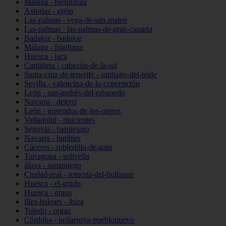
Málaga - fuengirola
Asturias - gijón
Las-palmas - vega-de-san-mateo
Las-palmas - las-palmas-de-gran-canaria
Badajoz - badajoz
Málaga - frigiliana
Huesca - jaca
Cantabria - cabezón-de-la-sal
Santa-cruz-de-tenerife - santiago-del-teide
Sevilla - valencina-de-la-concepción
León - san-andrés-del-rabanedo
Navarra - deierri
León - gusendos-de-los-oteros
Valladolid - mucientes
Segovia - fuentesoto
Navarra - lumbier
Cáceres - robledillo-de-gata
Tarragona - solivella
álava - samaniego
Ciudad-real - retuerta-del-bullaque
Huesca - el-grado
Huesca - graus
Illes-balears - ibiza
Toledo - orgaz
Córdoba - peñarroya-pueblonuevo