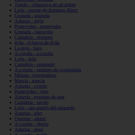
Toledo - villanueva-de-alcardete
León - puente-de-domingo-flórez
Granada - granada
Asturias - gijón
Pontevedra - pontevedra
Granada - maracena
Cantabria - riotuerto
ávila - el-barco-de-ávila
La-rioja - haro
A-coruña - a-coruña
León - león
Cantabria - santander
A-coruña - santiago-de-compostela
Málaga - torremolinos
Murcia - murcia
Asturias - oviedo
Pontevedra - vigo
Almería - roquetas-de-mar
Cantabria - laredo
León - san-andrés-del-rabanedo
Asturias - aller
Ourense - allariz
A-coruña - ribeira
Asturias - siero
A-coruña - narón