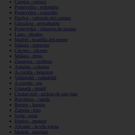
Cuenca - cuenca
Pontevedra - redondela
Pontevedra - o-porriño
Huelva - valverde-del-camino
Gipuzkoa - aretxabaleta
Pontevedra - vilanova-de-arousa
Lugo - ribadeo
Madrid - boadilla-del-monte
Málaga - estepona
Cáceres - cáceres
Málaga - mijas
Zaragoza - cariñena
Asturias - colunga
A-coruña - betanzos
Valladolid - valladolid
A-coruña - teo
Granada - motril
Ciudad-real - alcázar-de-san-juan
Barcelona - calella
Burgos - burgos
Zamora - toro
Soria - soria
Huelva - moguer
Alicante - la-vila-joiosa
Madrid - aranjuez