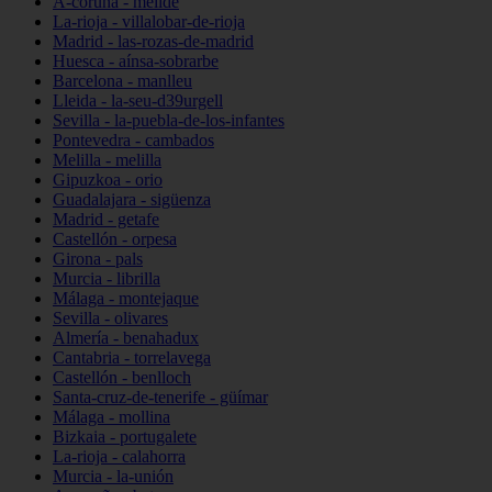
A-coruña - melide
La-rioja - villalobar-de-rioja
Madrid - las-rozas-de-madrid
Huesca - aínsa-sobrarbe
Barcelona - manlleu
Lleida - la-seu-d39urgell
Sevilla - la-puebla-de-los-infantes
Pontevedra - cambados
Melilla - melilla
Gipuzkoa - orio
Guadalajara - sigüenza
Madrid - getafe
Castellón - orpesa
Girona - pals
Murcia - librilla
Málaga - montejaque
Sevilla - olivares
Almería - benahadux
Cantabria - torrelavega
Castellón - benlloch
Santa-cruz-de-tenerife - güímar
Málaga - mollina
Bizkaia - portugalete
La-rioja - calahorra
Murcia - la-unión