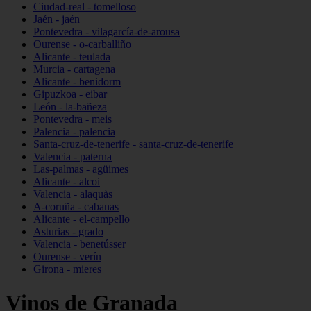
Ciudad-real - tomelloso
Jaén - jaén
Pontevedra - vilagarcía-de-arousa
Ourense - o-carballiño
Alicante - teulada
Murcia - cartagena
Alicante - benidorm
Gipuzkoa - eibar
León - la-bañeza
Pontevedra - meis
Palencia - palencia
Santa-cruz-de-tenerife - santa-cruz-de-tenerife
Valencia - paterna
Las-palmas - agüimes
Alicante - alcoi
Valencia - alaquàs
A-coruña - cabanas
Alicante - el-campello
Asturias - grado
Valencia - benetússer
Ourense - verín
Girona - mieres
Vinos de Granada