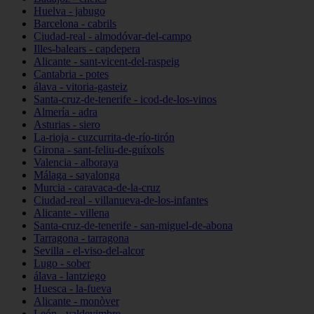
Huelva - jabugo
Barcelona - cabrils
Ciudad-real - almodóvar-del-campo
Illes-balears - capdepera
Alicante - sant-vicent-del-raspeig
Cantabria - potes
álava - vitoria-gasteiz
Santa-cruz-de-tenerife - icod-de-los-vinos
Almería - adra
Asturias - siero
La-rioja - cuzcurrita-de-río-tirón
Girona - sant-feliu-de-guíxols
Valencia - alboraya
Málaga - sayalonga
Murcia - caravaca-de-la-cruz
Ciudad-real - villanueva-de-los-infantes
Alicante - villena
Santa-cruz-de-tenerife - san-miguel-de-abona
Tarragona - tarragona
Sevilla - el-viso-del-alcor
Lugo - sober
álava - lantziego
Huesca - la-fueva
Alicante - monòver
León - valdevimbre