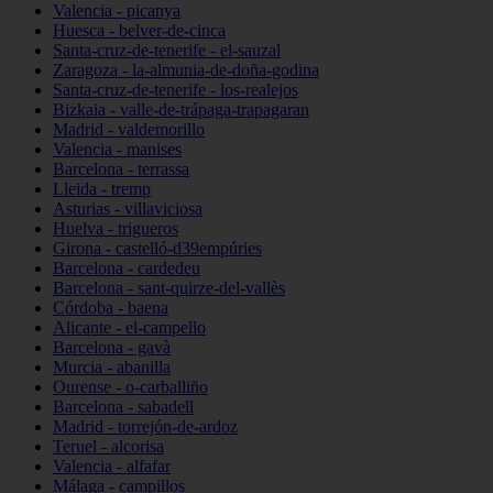
Valencia - picanya
Huesca - belver-de-cinca
Santa-cruz-de-tenerife - el-sauzal
Zaragoza - la-almunia-de-doña-godina
Santa-cruz-de-tenerife - los-realejos
Bizkaia - valle-de-trápaga-trapagaran
Madrid - valdemorillo
Valencia - manises
Barcelona - terrassa
Lleida - tremp
Asturias - villaviciosa
Huelva - trigueros
Girona - castelló-d39empúries
Barcelona - cardedeu
Barcelona - sant-quirze-del-vallès
Córdoba - baena
Alicante - el-campello
Barcelona - gavà
Murcia - abanilla
Ourense - o-carballiño
Barcelona - sabadell
Madrid - torrejón-de-ardoz
Teruel - alcorisa
Valencia - alfafar
Málaga - campillos