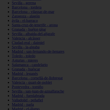
Sevilla - gerena
Barcelona - tordera
Barcelona - vilassar-de-mar
Zaragoza - alagón
ávila - el-barraco
Santa-cruz-de-tenerife - arona
Granada - huétor-tájar
Sevilla - albaida-del-aljarafe
Valencia - alcàsser
Ciudad-real - daimiel
Sevilla - la-algaba
Madrid - san-fernando-de-henares
Toledo - toledo
Asturias - mieres
Salamanca - candelario
Granada - huéscar
Madrid - leganés
Barcelona - cornellà-de-llobregat
Valencia - quart-de-poblet
Pontevedra - tomiño
Sevilla - san-juan-de-aznalfarache
Madrid - fuenlabrada
Valladolid - peñafiel
Madrid - parla
Madrid - el-álamo