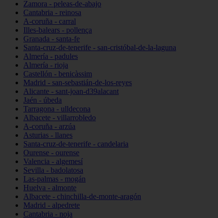
Zamora - peleas-de-abajo
Cantabria - reinosa
A-coruña - carral
Illes-balears - pollença
Granada - santa-fe
Santa-cruz-de-tenerife - san-cristóbal-de-la-laguna
Almería - padules
Almería - rioja
Castellón - benicàssim
Madrid - san-sebastián-de-los-reyes
Alicante - sant-joan-d39alacant
Jaén - úbeda
Tarragona - ulldecona
Albacete - villarrobledo
A-coruña - arzúa
Asturias - llanes
Santa-cruz-de-tenerife - candelaria
Ourense - ourense
Valencia - algemesí
Sevilla - badolatosa
Las-palmas - mogán
Huelva - almonte
Albacete - chinchilla-de-monte-aragón
Madrid - alpedrete
Cantabria - noja