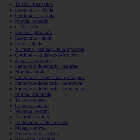
Toledo - fuensalida
Las-palmas - tejeda
Córdoba - la-carlota
Murcia - cehegín
Cádiz - rota
Huelva - gibraleón
Las-palmas - tinajo
Lleida - lleida
A-coruña - santiago-de-compostela
Córdoba - aguilar-de-la-frontera
álava - eskuernaga
Santa-cruz-de-tenerife - tegueste
Murcia - jumilla
Las-palmas - santa-lucía-de-tirajana
Santa-cruz-de-tenerife - la-orotava
Santa-cruz-de-tenerife - la-guancha
Murcia - moratalla
Toledo - yepes
Cáceres - cáceres
Valencia - torrent
A-coruña - ribeira
Pontevedra - caldas-de-reis
Málaga - torrox
Almería - olula-del-río
Barcelona - montgat