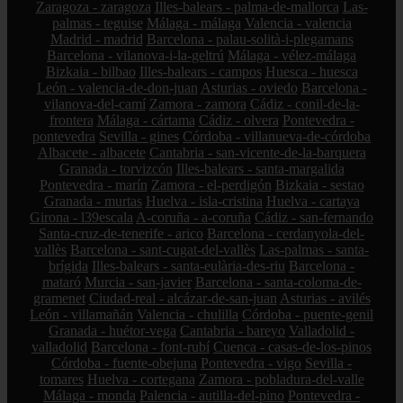
Zaragoza - zaragoza
Illes-balears - palma-de-mallorca
Las-
palmas - teguise
Málaga - málaga
Valencia - valencia
Madrid - madrid
Barcelona - palau-solità-i-plegamans
Barcelona - vilanova-i-la-geltrú
Málaga - vélez-málaga
Bizkaia - bilbao
Illes-balears - campos
Huesca - huesca
León - valencia-de-don-juan
Asturias - oviedo
Barcelona -
vilanova-del-camí
Zamora - zamora
Cádiz - conil-de-la-
frontera
Málaga - cártama
Cádiz - olvera
Pontevedra -
pontevedra
Sevilla - gines
Córdoba - villanueva-de-córdoba
Albacete - albacete
Cantabria - san-vicente-de-la-barquera
Granada - torvizcón
Illes-balears - santa-margalida
Pontevedra - marín
Zamora - el-perdigón
Bizkaia - sestao
Granada - murtas
Huelva - isla-cristina
Huelva - cartaya
Girona - l39escala
A-coruña - a-coruña
Cádiz - san-fernando
Santa-cruz-de-tenerife - arico
Barcelona - cerdanyola-del-
vallès
Barcelona - sant-cugat-del-vallès
Las-palmas - santa-
brígida
Illes-balears - santa-eulària-des-riu
Barcelona -
mataró
Murcia - san-javier
Barcelona - santa-coloma-de-
gramenet
Ciudad-real - alcázar-de-san-juan
Asturias - avilés
León - villamañán
Valencia - chulilla
Córdoba - puente-genil
Granada - huétor-vega
Cantabria - bareyo
Valladolid -
valladolid
Barcelona - font-rubí
Cuenca - casas-de-los-pinos
Córdoba - fuente-obejuna
Pontevedra - vigo
Sevilla -
tomares
Huelva - cortegana
Zamora - pobladura-del-valle
Málaga - monda
Palencia - autilla-del-pino
Pontevedra -