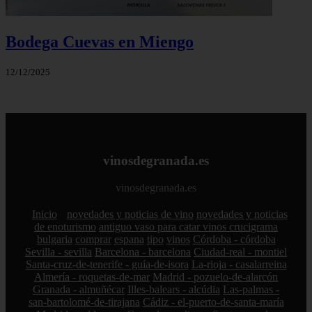
Bodega Cuevas en Miengo
12/12/2025
vinosdegranada.es
vinosdegranada.es
Inicio
novedades y noticias de vino
novedades y noticias
de enoturismo
antiguo vaso para catar vinos crucigrama
bulgaria
comprar
espana
tipo
vinos
Córdoba - córdoba
Sevilla - sevilla
Barcelona - barcelona
Ciudad-real - montiel
Santa-cruz-de-tenerife - guía-de-isora
La-rioja - casalarreina
Almería - roquetas-de-mar
Madrid - pozuelo-de-alarcón
Granada - almuñécar
Illes-balears - alcúdia
Las-palmas -
san-bartolomé-de-tirajana
Cádiz - el-puerto-de-santa-maría