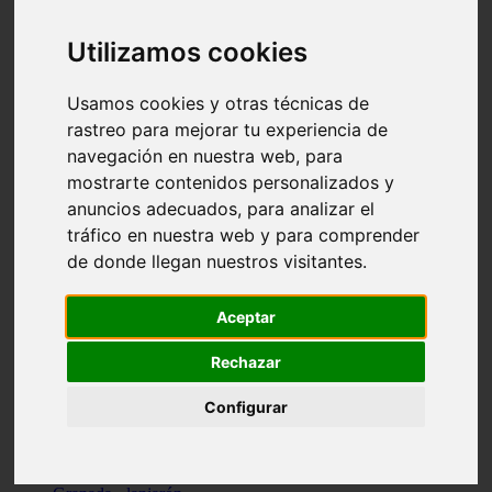
Santa-cruz-de-tenerife - los-llanos-de-aridane
Cantabria - suances
Utilizamos cookies
Sevilla - bormujos
Granada - monachil
Málaga - júzcar
Usamos cookies y otras técnicas de
Huesca - isábena
rastreo para mejorar tu experiencia de
Huesca - alquézar
navegación en nuestra web, para
Huesca - castejón-de-sos
Lleida - alt-àneu
mostrarte contenidos personalizados y
Sevilla - marinaleda
anuncios adecuados, para analizar el
Córdoba - almedinilla
tráfico en nuestra web y para comprender
Navarra - zangoza
Cantabria - arenas-de-iguña
de donde llegan nuestros visitantes.
Barcelona - la-pobla-de-lillet
Murcia - cartagena
Las-palmas - yaiza
Aceptar
Madrid - nuevo-baztán
Sevilla - arahal
Rechazar
Málaga - istán
Valladolid - fuensaldaña
Configurar
Sevilla - salteras
Huesca - biescas
Granada - pampaneira
La-rioja - ezcaray