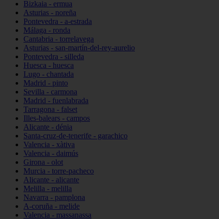
Bizkaia - ermua
Asturias - noreña
Pontevedra - a-estrada
Málaga - ronda
Cantabria - torrelavega
Asturias - san-martín-del-rey-aurelio
Pontevedra - silleda
Huesca - huesca
Lugo - chantada
Madrid - pinto
Sevilla - carmona
Madrid - fuenlabrada
Tarragona - falset
Illes-balears - campos
Alicante - dénia
Santa-cruz-de-tenerife - garachico
Valencia - xàtiva
Valencia - daimús
Girona - olot
Murcia - torre-pacheco
Alicante - alicante
Melilla - melilla
Navarra - pamplona
A-coruña - melide
Valencia - massanassa