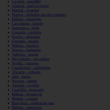
La-rioja - arnedillo
Almería - huércal-overa
Madrid - el-molar
Huelva - bollullos-par-del-condado
Málaga - algarrobo
Las-palmas - tuineje
Salamanca - béjar
Granada - capileira
Huelva - aljaraque
Granada - guadix
Málaga - manilva
Huesca - barbastro
Valencia - sagunt
Illes-balears - ses-salines
Sevilla - carmona
Ciudad-real - valdepeñas
Alicante - orihuela
Jaén - baeza
Navarra - tudela
Almería - el-ejido
Castellón - benicarló
Málaga - benahavís
Madrid - coslada
Barcelona - malgrat-de-mar
Málaga - antequera