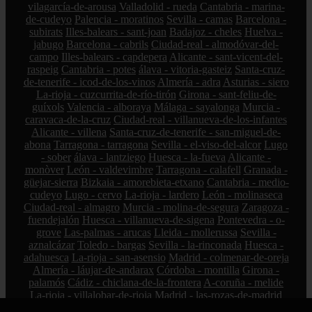
vilagarcía-de-arousa
Valladolid - rueda
Cantabria - marina-
de-cudeyo
Palencia - moratinos
Sevilla - camas
Barcelona -
subirats
Illes-balears - sant-joan
Badajoz - cheles
Huelva -
jabugo
Barcelona - cabrils
Ciudad-real - almodóvar-del-
campo
Illes-balears - capdepera
Alicante - sant-vicent-del-
raspeig
Cantabria - potes
álava - vitoria-gasteiz
Santa-cruz-
de-tenerife - icod-de-los-vinos
Almería - adra
Asturias - siero
La-rioja - cuzcurrita-de-río-tirón
Girona - sant-feliu-de-
guíxols
Valencia - alboraya
Málaga - sayalonga
Murcia -
caravaca-de-la-cruz
Ciudad-real - villanueva-de-los-infantes
Alicante - villena
Santa-cruz-de-tenerife - san-miguel-de-
abona
Tarragona - tarragona
Sevilla - el-viso-del-alcor
Lugo
- sober
álava - lantziego
Huesca - la-fueva
Alicante -
monòver
León - valdevimbre
Tarragona - calafell
Granada -
güejar-sierra
Bizkaia - amorebieta-etxano
Cantabria - medio-
cudeyo
Lugo - cervo
La-rioja - lardero
León - molinaseca
Ciudad-real - almagro
Murcia - molina-de-segura
Zaragoza -
fuendejalón
Huesca - villanueva-de-sigena
Pontevedra - o-
grove
Las-palmas - arucas
Lleida - mollerussa
Sevilla -
aznalcázar
Toledo - bargas
Sevilla - la-rinconada
Huesca -
adahuesca
La-rioja - san-asensio
Madrid - colmenar-de-oreja
Almería - láujar-de-andarax
Córdoba - montilla
Girona -
palamós
Cádiz - chiclana-de-la-frontera
A-coruña - melide
La-rioja - villalobar-de-rioja
Madrid - las-rozas-de-madrid
Huesca - aínsa-sobrarbe
Barcelona - manlleu
Lleida - la-seu-