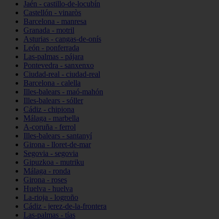
Jaén - castillo-de-locubín
Castellón - vinaròs
Barcelona - manresa
Granada - motril
Asturias - cangas-de-onís
León - ponferrada
Las-palmas - pájara
Pontevedra - sanxenxo
Ciudad-real - ciudad-real
Barcelona - calella
Illes-balears - maó-mahón
Illes-balears - sóller
Cádiz - chipiona
Málaga - marbella
A-coruña - ferrol
Illes-balears - santanyí
Girona - lloret-de-mar
Segovia - segovia
Gipuzkoa - mutriku
Málaga - ronda
Girona - roses
Huelva - huelva
La-rioja - logroño
Cádiz - jerez-de-la-frontera
Las-palmas - tías