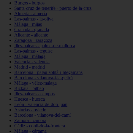
Burgos - burgos
Santa-cruz-de-tenerife - puerto-de-la-cruz
Almería - almería
Las-palmas - la-oliva
Málaga - mijas
Granada - granada
Alicante - alicante
Zaragoza - zaragoza
Illes-balears - palma-de-mallorca
Las-palmas - teguise
Málaga - málaga
Valencia - valencia
Madrid - madrid
Barcelona - palau-solità-i-plegamans
Barcelona - vilanova-i-la-geltrú
Málaga - vélez-málaga
Bizkaia - bilbao
Illes-balears - campos
Huesca - huesca
León - valencia-de-don-juan
Asturias - oviedo
Barcelona - vilanova-del-camí
Zamora - zamora
Cádiz - conil-de-la-frontera
Málaga - cártama