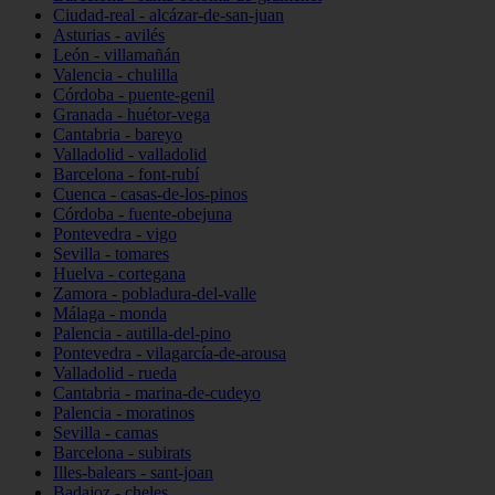
Ciudad-real - alcázar-de-san-juan
Asturias - avilés
León - villamañán
Valencia - chulilla
Córdoba - puente-genil
Granada - huétor-vega
Cantabria - bareyo
Valladolid - valladolid
Barcelona - font-rubí
Cuenca - casas-de-los-pinos
Córdoba - fuente-obejuna
Pontevedra - vigo
Sevilla - tomares
Huelva - cortegana
Zamora - pobladura-del-valle
Málaga - monda
Palencia - autilla-del-pino
Pontevedra - vilagarcía-de-arousa
Valladolid - rueda
Cantabria - marina-de-cudeyo
Palencia - moratinos
Sevilla - camas
Barcelona - subirats
Illes-balears - sant-joan
Badajoz - cheles