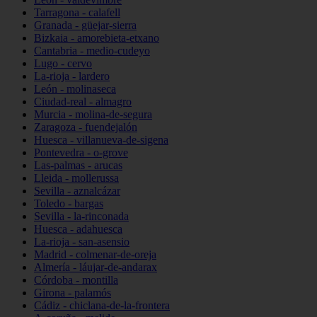
Tarragona - calafell
Granada - güejar-sierra
Bizkaia - amorebieta-etxano
Cantabria - medio-cudeyo
Lugo - cervo
La-rioja - lardero
León - molinaseca
Ciudad-real - almagro
Murcia - molina-de-segura
Zaragoza - fuendejalón
Huesca - villanueva-de-sigena
Pontevedra - o-grove
Las-palmas - arucas
Lleida - mollerussa
Sevilla - aznalcázar
Toledo - bargas
Sevilla - la-rinconada
Huesca - adahuesca
La-rioja - san-asensio
Madrid - colmenar-de-oreja
Almería - láujar-de-andarax
Córdoba - montilla
Girona - palamós
Cádiz - chiclana-de-la-frontera