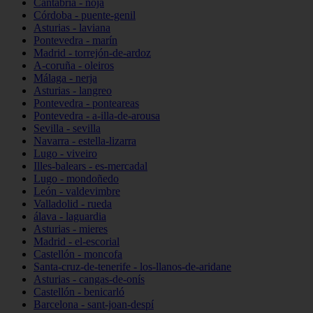
Cantabria - noja
Córdoba - puente-genil
Asturias - laviana
Pontevedra - marín
Madrid - torrejón-de-ardoz
A-coruña - oleiros
Málaga - nerja
Asturias - langreo
Pontevedra - ponteareas
Pontevedra - a-illa-de-arousa
Sevilla - sevilla
Navarra - estella-lizarra
Lugo - viveiro
Illes-balears - es-mercadal
Lugo - mondoñedo
León - valdevimbre
Valladolid - rueda
álava - laguardia
Asturias - mieres
Madrid - el-escorial
Castellón - moncofa
Santa-cruz-de-tenerife - los-llanos-de-aridane
Asturias - cangas-de-onís
Castellón - benicarló
Barcelona - sant-joan-despí