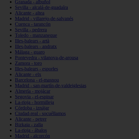
Granada - albuñol
Sevilla - alcalá-de-guadaíra
Alicante - altea
Madrid - villarejo-de-salvanés
Cuenca - tarancón
Sevilla - pedrera
Toledo - manzaneque
Illes-balears - artà
Illes-balears - andratx
Málaga - guaro
Pontevedra - vilanova-de-arousa
Zamora - toro
Illes-balears - esporles
Alicante - elx
Barcelona - el-masnou
Madrid - san-martín-de-valdeiglesias
Almería - mojácar
Segovia - el-espinar
La-rioja - hormilleja
Córdoba - iznájar
Ciudad-real - socuéllamos
Alicante - petrer
Bizkaia - zalla
La-rioja - ábalos
Madrid - alcorcón