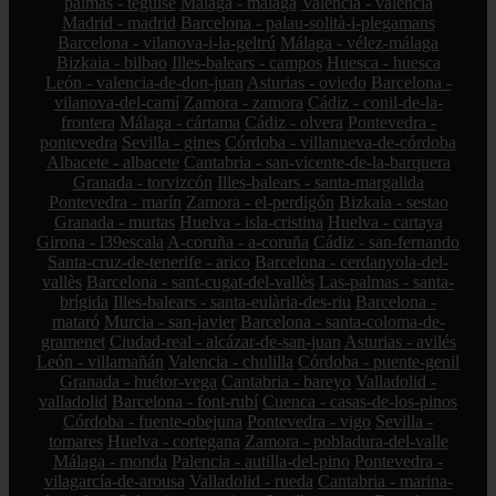
palmas - teguise
Málaga - málaga
Valencia - valencia
Madrid - madrid
Barcelona - palau-solità-i-plegamans
Barcelona - vilanova-i-la-geltrú
Málaga - vélez-málaga
Bizkaia - bilbao
Illes-balears - campos
Huesca - huesca
León - valencia-de-don-juan
Asturias - oviedo
Barcelona -
vilanova-del-camí
Zamora - zamora
Cádiz - conil-de-la-
frontera
Málaga - cártama
Cádiz - olvera
Pontevedra -
pontevedra
Sevilla - gines
Córdoba - villanueva-de-córdoba
Albacete - albacete
Cantabria - san-vicente-de-la-barquera
Granada - torvizcón
Illes-balears - santa-margalida
Pontevedra - marín
Zamora - el-perdigón
Bizkaia - sestao
Granada - murtas
Huelva - isla-cristina
Huelva - cartaya
Girona - l39escala
A-coruña - a-coruña
Cádiz - san-fernando
Santa-cruz-de-tenerife - arico
Barcelona - cerdanyola-del-
vallès
Barcelona - sant-cugat-del-vallès
Las-palmas - santa-
brígida
Illes-balears - santa-eulària-des-riu
Barcelona -
mataró
Murcia - san-javier
Barcelona - santa-coloma-de-
gramenet
Ciudad-real - alcázar-de-san-juan
Asturias - avilés
León - villamañán
Valencia - chulilla
Córdoba - puente-genil
Granada - huétor-vega
Cantabria - bareyo
Valladolid -
valladolid
Barcelona - font-rubí
Cuenca - casas-de-los-pinos
Córdoba - fuente-obejuna
Pontevedra - vigo
Sevilla -
tomares
Huelva - cortegana
Zamora - pobladura-del-valle
Málaga - monda
Palencia - autilla-del-pino
Pontevedra -
vilagarcía-de-arousa
Valladolid - rueda
Cantabria - marina-