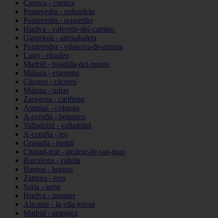
Cuenca - cuenca
Pontevedra - redondela
Pontevedra - o-porriño
Huelva - valverde-del-camino
Gipuzkoa - aretxabaleta
Pontevedra - vilanova-de-arousa
Lugo - ribadeo
Madrid - boadilla-del-monte
Málaga - estepona
Cáceres - cáceres
Málaga - mijas
Zaragoza - cariñena
Asturias - colunga
A-coruña - betanzos
Valladolid - valladolid
A-coruña - teo
Granada - motril
Ciudad-real - alcázar-de-san-juan
Barcelona - calella
Burgos - burgos
Zamora - toro
Soria - soria
Huelva - moguer
Alicante - la-vila-joiosa
Madrid - aranjuez