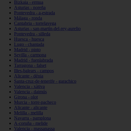
Bizkaia - ermua
Asturias - noreña
Pontevedra - a-estrada
Málaga - ronda
Cantabria - torrelavega
Asturias - san-martín-del-rey-aurelio
Pontevedra - silleda
Huesca - huesca
Lugo - chantada
Madrid - pinto
Sevilla - carmona
Madrid - fuenlabrada
Tarragona - falset
Illes-balears - campos
Alicante - dénia
Santa-cruz-de-tenerife - garachico
Valencia - xàtiva
Valencia - daimús
Girona - olot
Murcia - torre-pacheco
Alicante - alicante
Melilla - melilla
Navarra - pamplona
A-coruña - melide
Valencia - massanassa