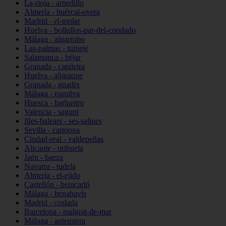
La-rioja - arnedillo
Almería - huércal-overa
Madrid - el-molar
Huelva - bollullos-par-del-condado
Málaga - algarrobo
Las-palmas - tuineje
Salamanca - béjar
Granada - capileira
Huelva - aljaraque
Granada - guadix
Málaga - manilva
Huesca - barbastro
Valencia - sagunt
Illes-balears - ses-salines
Sevilla - carmona
Ciudad-real - valdepeñas
Alicante - orihuela
Jaén - baeza
Navarra - tudela
Almería - el-ejido
Castellón - benicarló
Málaga - benahavís
Madrid - coslada
Barcelona - malgrat-de-mar
Málaga - antequera