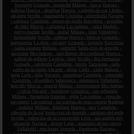
bormujos
Granada - monachil
Málaga - júzcar
Huesca -
isábena
Huesca - alquézar
Huesca - castejón-de-sos
Lleida -
alt-àneu
Sevilla - marinaleda
Córdoba - almedinilla
Navarra
- zangoza
Cantabria - arenas-de-iguña
Barcelona - la-pobla-
de-lillet
Murcia - cartagena
Las-palmas - yaiza
Madrid -
nuevo-baztán
Sevilla - arahal
Málaga - istán
Valladolid -
fuensaldaña
Sevilla - salteras
Huesca - biescas
Granada -
pampaneira
La-rioja - ezcaray
Granada - lanjarón
Barcelona
- santa-susanna
Bizkaia - santurtzi
Santa-cruz-de-tenerife -
tacoronte
Illes-balears - sant-llorenç-des-cardassar
Huesca -
sallent-de-gállego
La-rioja - haro
Sevilla - dos-hermanas
Granada - salobreña
Cantabria - laredo
Tarragona - sant-
carles-de-la-ràpita
Alicante - dénia
Cádiz - cádiz
Málaga -
nerja
León - león
Navarra - pamplona
Cantabria - santander
Cantabria - el-astillero
Salamanca - salamanca
Valladolid -
boecillo
Murcia - murcia
Málaga - torremolinos
Illes-balears
- calvià
Alicante - benidorm
Gipuzkoa - san-sebastián
Málaga - fuengirola
Asturias - gijón
Las-palmas - vega-de-
san-mateo
Las-palmas - las-palmas-de-gran-canaria
Badajoz
- badajoz
Málaga - frigiliana
Huesca - jaca
Cantabria -
cabezón-de-la-sal
Santa-cruz-de-tenerife - santiago-del-teide
Sevilla - valencina-de-la-concepción
León - san-andrés-del-
rabanedo
Navarra - deierri
León - gusendos-de-los-oteros
Valladolid - mucientes
Segovia - fuentesoto
Navarra -