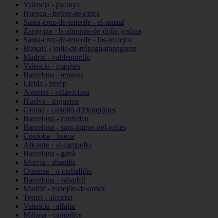
Valencia - picanya
Huesca - belver-de-cinca
Santa-cruz-de-tenerife - el-sauzal
Zaragoza - la-almunia-de-doña-godina
Santa-cruz-de-tenerife - los-realejos
Bizkaia - valle-de-trápaga-trapagaran
Madrid - valdemorillo
Valencia - manises
Barcelona - terrassa
Lleida - tremp
Asturias - villaviciosa
Huelva - trigueros
Girona - castelló-d39empúries
Barcelona - cardedeu
Barcelona - sant-quirze-del-vallès
Córdoba - baena
Alicante - el-campello
Barcelona - gavà
Murcia - abanilla
Ourense - o-carballiño
Barcelona - sabadell
Madrid - torrejón-de-ardoz
Teruel - alcorisa
Valencia - alfafar
Málaga - campillos