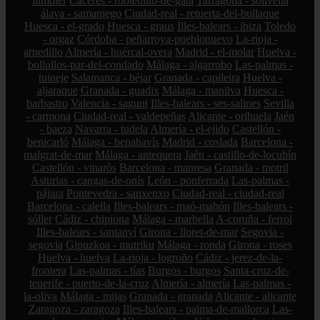
lumbier
Cáceres - robledillo-de-gata
Tarragona - solivella
álava - samaniego
Ciudad-real - retuerta-del-bullaque
Huesca - el-grado
Huesca - graus
Illes-balears - ibiza
Toledo
- orgaz
Córdoba - peñarroya-pueblonuevo
La-rioja -
arnedillo
Almería - huércal-overa
Madrid - el-molar
Huelva -
bollullos-par-del-condado
Málaga - algarrobo
Las-palmas -
tuineje
Salamanca - béjar
Granada - capileira
Huelva -
aljaraque
Granada - guadix
Málaga - manilva
Huesca -
barbastro
Valencia - sagunt
Illes-balears - ses-salines
Sevilla
- carmona
Ciudad-real - valdepeñas
Alicante - orihuela
Jaén
- baeza
Navarra - tudela
Almería - el-ejido
Castellón -
benicarló
Málaga - benahavís
Madrid - coslada
Barcelona -
malgrat-de-mar
Málaga - antequera
Jaén - castillo-de-locubín
Castellón - vinaròs
Barcelona - manresa
Granada - motril
Asturias - cangas-de-onís
León - ponferrada
Las-palmas -
pájara
Pontevedra - sanxenxo
Ciudad-real - ciudad-real
Barcelona - calella
Illes-balears - maó-mahón
Illes-balears -
sóller
Cádiz - chipiona
Málaga - marbella
A-coruña - ferrol
Illes-balears - santanyí
Girona - lloret-de-mar
Segovia -
segovia
Gipuzkoa - mutriku
Málaga - ronda
Girona - roses
Huelva - huelva
La-rioja - logroño
Cádiz - jerez-de-la-
frontera
Las-palmas - tías
Burgos - burgos
Santa-cruz-de-
tenerife - puerto-de-la-cruz
Almería - almería
Las-palmas -
la-oliva
Málaga - mijas
Granada - granada
Alicante - alicante
Zaragoza - zaragoza
Illes-balears - palma-de-mallorca
Las-