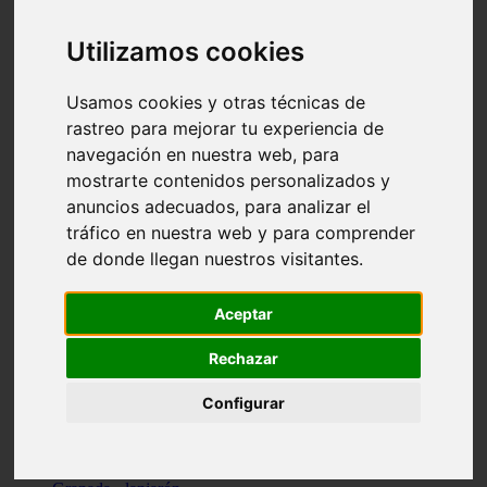
Santa-cruz-de-tenerife - los-llanos-de-aridane
Cantabria - suances
Utilizamos cookies
Sevilla - bormujos
Granada - monachil
Málaga - júzcar
Usamos cookies y otras técnicas de
Huesca - isábena
rastreo para mejorar tu experiencia de
Huesca - alquézar
navegación en nuestra web, para
Huesca - castejón-de-sos
Lleida - alt-àneu
mostrarte contenidos personalizados y
Sevilla - marinaleda
anuncios adecuados, para analizar el
Córdoba - almedinilla
tráfico en nuestra web y para comprender
Navarra - zangoza
Cantabria - arenas-de-iguña
de donde llegan nuestros visitantes.
Barcelona - la-pobla-de-lillet
Murcia - cartagena
Las-palmas - yaiza
Aceptar
Madrid - nuevo-baztán
Sevilla - arahal
Rechazar
Málaga - istán
Valladolid - fuensaldaña
Configurar
Sevilla - salteras
Huesca - biescas
Granada - pampaneira
La-rioja - ezcaray