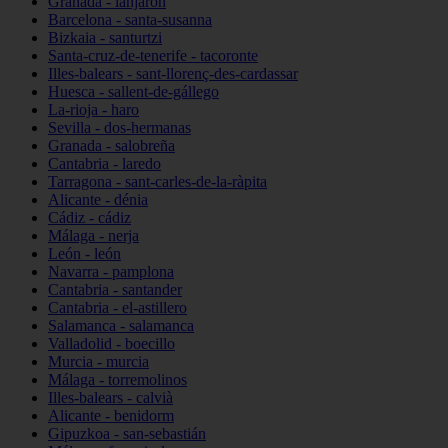
Granada - lanjarón
Barcelona - santa-susanna
Bizkaia - santurtzi
Santa-cruz-de-tenerife - tacoronte
Illes-balears - sant-llorenç-des-cardassar
Huesca - sallent-de-gállego
La-rioja - haro
Sevilla - dos-hermanas
Granada - salobreña
Cantabria - laredo
Tarragona - sant-carles-de-la-ràpita
Alicante - dénia
Cádiz - cádiz
Málaga - nerja
León - león
Navarra - pamplona
Cantabria - santander
Cantabria - el-astillero
Salamanca - salamanca
Valladolid - boecillo
Murcia - murcia
Málaga - torremolinos
Illes-balears - calvià
Alicante - benidorm
Gipuzkoa - san-sebastián