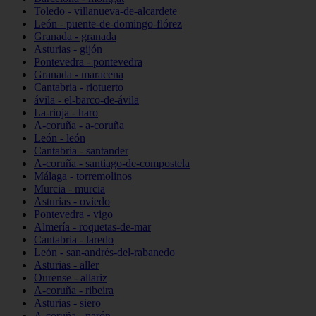
Toledo - villanueva-de-alcardete
León - puente-de-domingo-flórez
Granada - granada
Asturias - gijón
Pontevedra - pontevedra
Granada - maracena
Cantabria - riotuerto
ávila - el-barco-de-ávila
La-rioja - haro
A-coruña - a-coruña
León - león
Cantabria - santander
A-coruña - santiago-de-compostela
Málaga - torremolinos
Murcia - murcia
Asturias - oviedo
Pontevedra - vigo
Almería - roquetas-de-mar
Cantabria - laredo
León - san-andrés-del-rabanedo
Asturias - aller
Ourense - allariz
A-coruña - ribeira
Asturias - siero
A-coruña - narón