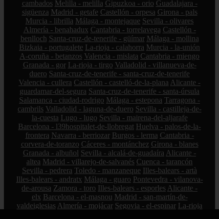
cambados
Melilla - melilla
Gipuzkoa - orio
Guadalajara -
sigüenza
Madrid - getafe
Castellón - orpesa
Girona - pals
Murcia - librilla
Málaga - montejaque
Sevilla - olivares
Almería - benahadux
Cantabria - torrelavega
Castellón -
benlloch
Santa-cruz-de-tenerife - güímar
Málaga - mollina
Bizkaia - portugalete
La-rioja - calahorra
Murcia - la-unión
A-coruña - betanzos
Valencia - mislata
Cantabria - miengo
Granada - gor
La-rioja - tirgo
Valladolid - villanueva-de-
duero
Santa-cruz-de-tenerife - santa-cruz-de-tenerife
Valencia - cullera
Castellón - castelló-de-la-plana
Alicante -
guardamar-del-segura
Santa-cruz-de-tenerife - santa-úrsula
Salamanca - ciudad-rodrigo
Málaga - estepona
Tarragona -
cambrils
Valladolid - laguna-de-duero
Sevilla - castilleja-de-
la-cuesta
Lugo - lugo
Sevilla - mairena-del-aljarafe
Barcelona - l39hospitalet-de-llobregat
Huelva - palos-de-la-
frontera
Navarra - berriozar
Burgos - lerma
Cantabria -
corvera-de-toranzo
Cáceres - montánchez
Girona - blanes
Granada - albuñol
Sevilla - alcalá-de-guadaíra
Alicante -
altea
Madrid - villarejo-de-salvanés
Cuenca - tarancón
Sevilla - pedrera
Toledo - manzaneque
Illes-balears - artà
Illes-balears - andratx
Málaga - guaro
Pontevedra - vilanova-
de-arousa
Zamora - toro
Illes-balears - esporles
Alicante -
elx
Barcelona - el-masnou
Madrid - san-martín-de-
valdeiglesias
Almería - mojácar
Segovia - el-espinar
La-rioja
- hormilleja
Córdoba - iznájar
Ciudad-real - socuéllamos