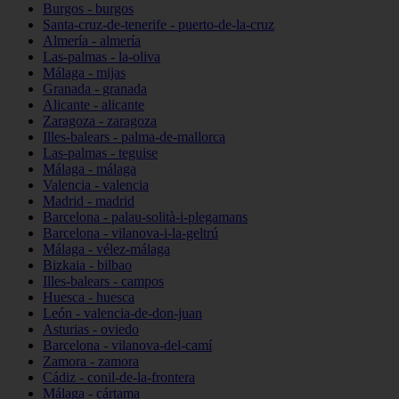
Burgos - burgos
Santa-cruz-de-tenerife - puerto-de-la-cruz
Almería - almería
Las-palmas - la-oliva
Málaga - mijas
Granada - granada
Alicante - alicante
Zaragoza - zaragoza
Illes-balears - palma-de-mallorca
Las-palmas - teguise
Málaga - málaga
Valencia - valencia
Madrid - madrid
Barcelona - palau-solità-i-plegamans
Barcelona - vilanova-i-la-geltrú
Málaga - vélez-málaga
Bizkaia - bilbao
Illes-balears - campos
Huesca - huesca
León - valencia-de-don-juan
Asturias - oviedo
Barcelona - vilanova-del-camí
Zamora - zamora
Cádiz - conil-de-la-frontera
Málaga - cártama