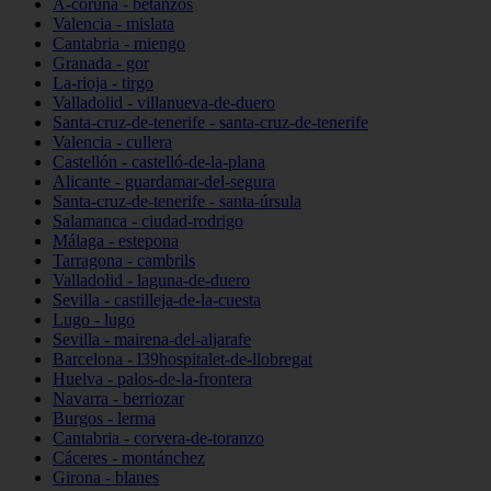
A-coruña - betanzos
Valencia - mislata
Cantabria - miengo
Granada - gor
La-rioja - tirgo
Valladolid - villanueva-de-duero
Santa-cruz-de-tenerife - santa-cruz-de-tenerife
Valencia - cullera
Castellón - castelló-de-la-plana
Alicante - guardamar-del-segura
Santa-cruz-de-tenerife - santa-úrsula
Salamanca - ciudad-rodrigo
Málaga - estepona
Tarragona - cambrils
Valladolid - laguna-de-duero
Sevilla - castilleja-de-la-cuesta
Lugo - lugo
Sevilla - mairena-del-aljarafe
Barcelona - l39hospitalet-de-llobregat
Huelva - palos-de-la-frontera
Navarra - berriozar
Burgos - lerma
Cantabria - corvera-de-toranzo
Cáceres - montánchez
Girona - blanes