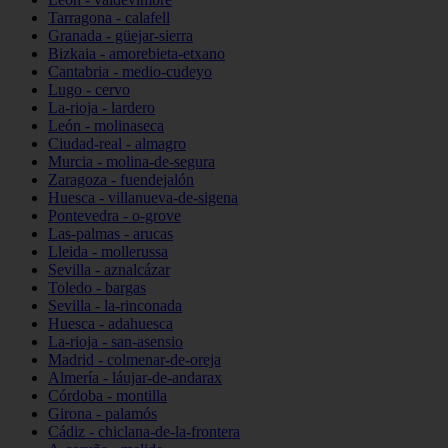
Tarragona - calafell
Granada - güejar-sierra
Bizkaia - amorebieta-etxano
Cantabria - medio-cudeyo
Lugo - cervo
La-rioja - lardero
León - molinaseca
Ciudad-real - almagro
Murcia - molina-de-segura
Zaragoza - fuendejalón
Huesca - villanueva-de-sigena
Pontevedra - o-grove
Las-palmas - arucas
Lleida - mollerussa
Sevilla - aznalcázar
Toledo - bargas
Sevilla - la-rinconada
Huesca - adahuesca
La-rioja - san-asensio
Madrid - colmenar-de-oreja
Almería - láujar-de-andarax
Córdoba - montilla
Girona - palamós
Cádiz - chiclana-de-la-frontera