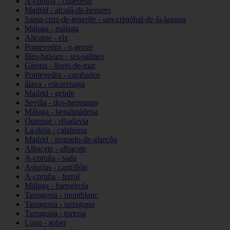
A-coruña - culleredo
Madrid - alcalá-de-henares
Santa-cruz-de-tenerife - san-cristóbal-de-la-laguna
Málaga - málaga
Alicante - elx
Pontevedra - o-grove
Illes-balears - ses-salines
Girona - lloret-de-mar
Pontevedra - cambados
álava - eskuernaga
Madrid - getafe
Sevilla - dos-hermanas
Málaga - benalmádena
Ourense - ribadavia
La-rioja - calahorra
Madrid - pozuelo-de-alarcón
Albacete - albacete
A-coruña - sada
Asturias - castrillón
A-coruña - ferrol
Málaga - fuengirola
Tarragona - montblanc
Tarragona - tarragona
Tarragona - tortosa
Lugo - sober