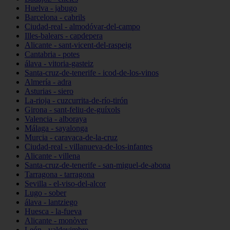
Huelva - jabugo
Barcelona - cabrils
Ciudad-real - almodóvar-del-campo
Illes-balears - capdepera
Alicante - sant-vicent-del-raspeig
Cantabria - potes
álava - vitoria-gasteiz
Santa-cruz-de-tenerife - icod-de-los-vinos
Almería - adra
Asturias - siero
La-rioja - cuzcurrita-de-río-tirón
Girona - sant-feliu-de-guíxols
Valencia - alboraya
Málaga - sayalonga
Murcia - caravaca-de-la-cruz
Ciudad-real - villanueva-de-los-infantes
Alicante - villena
Santa-cruz-de-tenerife - san-miguel-de-abona
Tarragona - tarragona
Sevilla - el-viso-del-alcor
Lugo - sober
álava - lantziego
Huesca - la-fueva
Alicante - monòver
León - valdevimbre