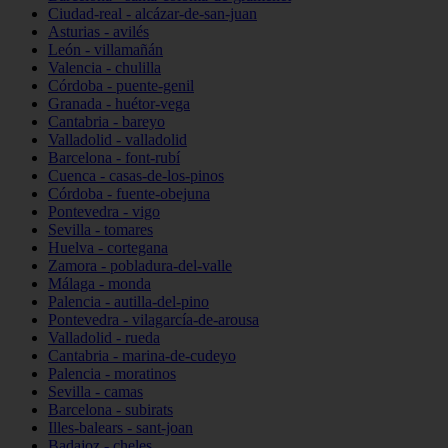
Ciudad-real - alcázar-de-san-juan
Asturias - avilés
León - villamañán
Valencia - chulilla
Córdoba - puente-genil
Granada - huétor-vega
Cantabria - bareyo
Valladolid - valladolid
Barcelona - font-rubí
Cuenca - casas-de-los-pinos
Córdoba - fuente-obejuna
Pontevedra - vigo
Sevilla - tomares
Huelva - cortegana
Zamora - pobladura-del-valle
Málaga - monda
Palencia - autilla-del-pino
Pontevedra - vilagarcía-de-arousa
Valladolid - rueda
Cantabria - marina-de-cudeyo
Palencia - moratinos
Sevilla - camas
Barcelona - subirats
Illes-balears - sant-joan
Badajoz - cheles