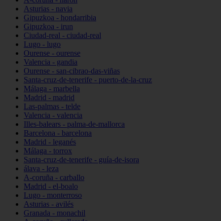
Asturias - navia
Gipuzkoa - hondarribia
Gipuzkoa - irun
Ciudad-real - ciudad-real
Lugo - lugo
Ourense - ourense
Valencia - gandia
Ourense - san-cibrao-das-viñas
Santa-cruz-de-tenerife - puerto-de-la-cruz
Málaga - marbella
Madrid - madrid
Las-palmas - telde
Valencia - valencia
Illes-balears - palma-de-mallorca
Barcelona - barcelona
Madrid - leganés
Málaga - torrox
Santa-cruz-de-tenerife - guía-de-isora
álava - leza
A-coruña - carballo
Madrid - el-boalo
Lugo - monterroso
Asturias - avilés
Granada - monachil