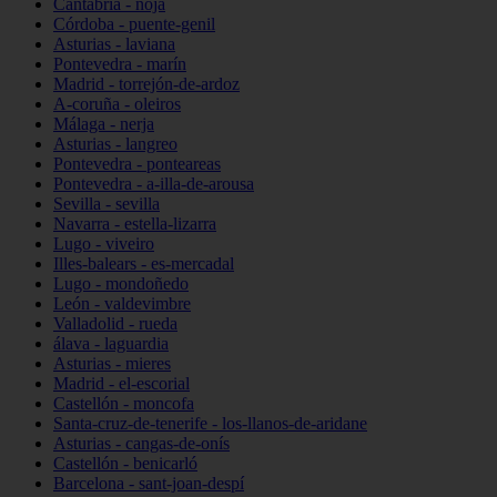
Cantabria - noja
Córdoba - puente-genil
Asturias - laviana
Pontevedra - marín
Madrid - torrejón-de-ardoz
A-coruña - oleiros
Málaga - nerja
Asturias - langreo
Pontevedra - ponteareas
Pontevedra - a-illa-de-arousa
Sevilla - sevilla
Navarra - estella-lizarra
Lugo - viveiro
Illes-balears - es-mercadal
Lugo - mondoñedo
León - valdevimbre
Valladolid - rueda
álava - laguardia
Asturias - mieres
Madrid - el-escorial
Castellón - moncofa
Santa-cruz-de-tenerife - los-llanos-de-aridane
Asturias - cangas-de-onís
Castellón - benicarló
Barcelona - sant-joan-despí