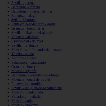
Sevilla - gerena
Barcelona - tordera
Barcelona - vilassar-de-mar
Zaragoza - alagón
ávila - el-barraco
Santa-cruz-de-tenerife - arona
Granada - huétor-tájar
Sevilla - albaida-del-aljarafe
Valencia - alcàsser
Ciudad-real - daimiel
Sevilla - la-algaba
Madrid - san-fernando-de-henares
Toledo - toledo
Asturias - mieres
Salamanca - candelario
Granada - huéscar
Madrid - leganés
Barcelona - cornellà-de-llobregat
Valencia - quart-de-poblet
Pontevedra - tomiño
Sevilla - san-juan-de-aznalfarache
Madrid - fuenlabrada
Valladolid - peñafiel
Madrid - parla
Madrid - el-álamo