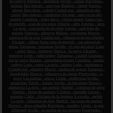
de-cudeyo
Palencia - moratinos
Sevilla - camas
Barcelona -
subirats
Illes-balears - sant-joan
Badajoz - cheles
Huelva -
jabugo
Barcelona - cabrils
Ciudad-real - almodóvar-del-
campo
Illes-balears - capdepera
Alicante - sant-vicent-del-
raspeig
Cantabria - potes
álava - vitoria-gasteiz
Santa-cruz-
de-tenerife - icod-de-los-vinos
Almería - adra
Asturias - siero
La-rioja - cuzcurrita-de-río-tirón
Girona - sant-feliu-de-
guíxols
Valencia - alboraya
Málaga - sayalonga
Murcia -
caravaca-de-la-cruz
Ciudad-real - villanueva-de-los-infantes
Alicante - villena
Santa-cruz-de-tenerife - san-miguel-de-
abona
Tarragona - tarragona
Sevilla - el-viso-del-alcor
Lugo
- sober
álava - lantziego
Huesca - la-fueva
Alicante -
monòver
León - valdevimbre
Tarragona - calafell
Granada -
güejar-sierra
Bizkaia - amorebieta-etxano
Cantabria - medio-
cudeyo
Lugo - cervo
La-rioja - lardero
León - molinaseca
Ciudad-real - almagro
Murcia - molina-de-segura
Zaragoza -
fuendejalón
Huesca - villanueva-de-sigena
Pontevedra - o-
grove
Las-palmas - arucas
Lleida - mollerussa
Sevilla -
aznalcázar
Toledo - bargas
Sevilla - la-rinconada
Huesca -
adahuesca
La-rioja - san-asensio
Madrid - colmenar-de-oreja
Almería - láujar-de-andarax
Córdoba - montilla
Girona -
palamós
Cádiz - chiclana-de-la-frontera
A-coruña - melide
La-rioja - villalobar-de-rioja
Madrid - las-rozas-de-madrid
Huesca - aínsa-sobrarbe
Barcelona - manlleu
Lleida - la-seu-
d39urgell
Sevilla - la-puebla-de-los-infantes
Pontevedra -