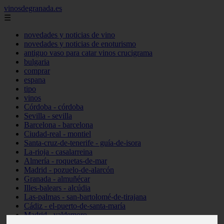
vinosdegranada.es
☰
novedades y noticias de vino
novedades y noticias de enoturismo
antiguo vaso para catar vinos crucigrama
bulgaria
comprar
espana
tipo
vinos
Córdoba - córdoba
Sevilla - sevilla
Barcelona - barcelona
Ciudad-real - montiel
Santa-cruz-de-tenerife - guía-de-isora
La-rioja - casalarreina
Almería - roquetas-de-mar
Madrid - pozuelo-de-alarcón
Granada - almuñécar
Illes-balears - alcúdia
Las-palmas - san-bartolomé-de-tirajana
Cádiz - el-puerto-de-santa-maría
Madrid - valdemoro
Granada - pulianas