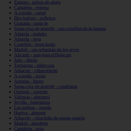
Zamora - peleas-de-abajo
Cantabria - reinosa
A-coruña - carral
Illes-balears - pollença
Granada - santa-fe
Santa-cruz-de-tenerife - san-cristóbal-de-la-laguna
Almería - padules
Almería - rioja
Castellón - benicàssim
Madrid - san-sebastián-de-los-reyes
Alicante - sant-joan-d39alacant
Jaén - úbeda
Tarragona - ulldecona
Albacete - villarrobledo
A-coruña - arzúa
Asturias - llanes
Santa-cruz-de-tenerife - candelaria
Ourense - ourense
Valencia - algemesí
Sevilla - badolatosa
Las-palmas - mogán
Huelva - almonte
Albacete - chinchilla-de-monte-aragón
Madrid - alpedrete
Cantabria - noja