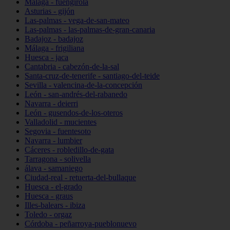
Málaga - fuengirola
Asturias - gijón
Las-palmas - vega-de-san-mateo
Las-palmas - las-palmas-de-gran-canaria
Badajoz - badajoz
Málaga - frigiliana
Huesca - jaca
Cantabria - cabezón-de-la-sal
Santa-cruz-de-tenerife - santiago-del-teide
Sevilla - valencina-de-la-concepción
León - san-andrés-del-rabanedo
Navarra - deierri
León - gusendos-de-los-oteros
Valladolid - mucientes
Segovia - fuentesoto
Navarra - lumbier
Cáceres - robledillo-de-gata
Tarragona - solivella
álava - samaniego
Ciudad-real - retuerta-del-bullaque
Huesca - el-grado
Huesca - graus
Illes-balears - ibiza
Toledo - orgaz
Córdoba - peñarroya-pueblonuevo