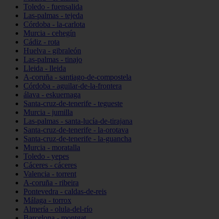
Toledo - fuensalida
Las-palmas - tejeda
Córdoba - la-carlota
Murcia - cehegín
Cádiz - rota
Huelva - gibraleón
Las-palmas - tinajo
Lleida - lleida
A-coruña - santiago-de-compostela
Córdoba - aguilar-de-la-frontera
álava - eskuernaga
Santa-cruz-de-tenerife - tegueste
Murcia - jumilla
Las-palmas - santa-lucía-de-tirajana
Santa-cruz-de-tenerife - la-orotava
Santa-cruz-de-tenerife - la-guancha
Murcia - moratalla
Toledo - yepes
Cáceres - cáceres
Valencia - torrent
A-coruña - ribeira
Pontevedra - caldas-de-reis
Málaga - torrox
Almería - olula-del-río
Barcelona - montgat