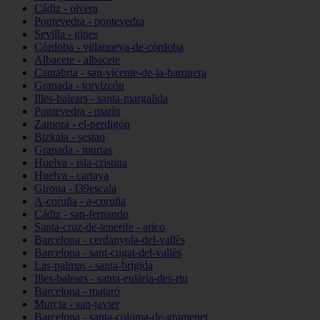
Cádiz - olvera
Pontevedra - pontevedra
Sevilla - gines
Córdoba - villanueva-de-córdoba
Albacete - albacete
Cantabria - san-vicente-de-la-barquera
Granada - torvizcón
Illes-balears - santa-margalida
Pontevedra - marín
Zamora - el-perdigón
Bizkaia - sestao
Granada - murtas
Huelva - isla-cristina
Huelva - cartaya
Girona - l39escala
A-coruña - a-coruña
Cádiz - san-fernando
Santa-cruz-de-tenerife - arico
Barcelona - cerdanyola-del-vallès
Barcelona - sant-cugat-del-vallès
Las-palmas - santa-brígida
Illes-balears - santa-eulària-des-riu
Barcelona - mataró
Murcia - san-javier
Barcelona - santa-coloma-de-gramenet