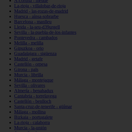
A-coruña - melide
La-rioja - villalobar-de-rioja
Madrid - las-rozas-de-madrid
Huesca - aínsa-sobrarbe
Barcelona - manlleu
Lleida - la-seu-d39urgell
Sevilla - la-puebla-de-los-infantes
Pontevedra - cambados
Melilla - melilla
Gipuzkoa - orio
Guadalajara - sigüenza
Madrid - getafe
Castellón - orpesa
Girona - pals
Murcia - librilla
Málaga - montejaque
Sevilla - olivares
Almería - benahadux
Cantabria - torrelavega
Castellón - benlloch
Santa-cruz-de-tenerife - güímar
Málaga - mollina
Bizkaia - portugalete
La-rioja - calahorra
Murcia - la-unión