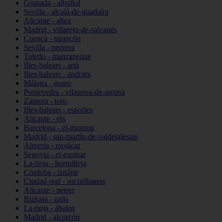
Granada - albuñol
Sevilla - alcalá-de-guadaíra
Alicante - altea
Madrid - villarejo-de-salvanés
Cuenca - tarancón
Sevilla - pedrera
Toledo - manzaneque
Illes-balears - artà
Illes-balears - andratx
Málaga - guaro
Pontevedra - vilanova-de-arousa
Zamora - toro
Illes-balears - esporles
Alicante - elx
Barcelona - el-masnou
Madrid - san-martín-de-valdeiglesias
Almería - mojácar
Segovia - el-espinar
La-rioja - hormilleja
Córdoba - iznájar
Ciudad-real - socuéllamos
Alicante - petrer
Bizkaia - zalla
La-rioja - ábalos
Madrid - alcorcón