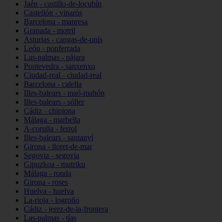
Jaén - castillo-de-locubín
Castellón - vinaròs
Barcelona - manresa
Granada - motril
Asturias - cangas-de-onís
León - ponferrada
Las-palmas - pájara
Pontevedra - sanxenxo
Ciudad-real - ciudad-real
Barcelona - calella
Illes-balears - maó-mahón
Illes-balears - sóller
Cádiz - chipiona
Málaga - marbella
A-coruña - ferrol
Illes-balears - santanyí
Girona - lloret-de-mar
Segovia - segovia
Gipuzkoa - mutriku
Málaga - ronda
Girona - roses
Huelva - huelva
La-rioja - logroño
Cádiz - jerez-de-la-frontera
Las-palmas - tías