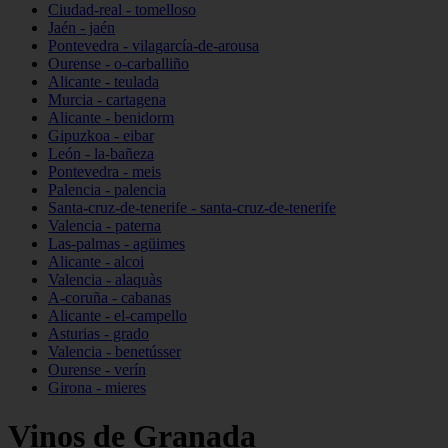
Ciudad-real - tomelloso
Jaén - jaén
Pontevedra - vilagarcía-de-arousa
Ourense - o-carballiño
Alicante - teulada
Murcia - cartagena
Alicante - benidorm
Gipuzkoa - eibar
León - la-bañeza
Pontevedra - meis
Palencia - palencia
Santa-cruz-de-tenerife - santa-cruz-de-tenerife
Valencia - paterna
Las-palmas - agüimes
Alicante - alcoi
Valencia - alaquàs
A-coruña - cabanas
Alicante - el-campello
Asturias - grado
Valencia - benetússer
Ourense - verín
Girona - mieres
Vinos de Granada