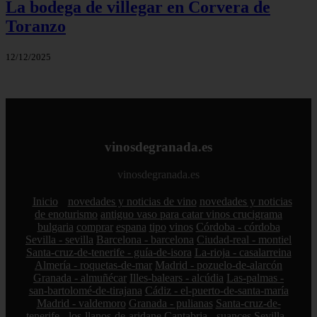
La bodega de villegar en Corvera de
Toranzo
12/12/2025
vinosdegranada.es
vinosdegranada.es
Inicio
novedades y noticias de vino
novedades y noticias
de enoturismo
antiguo vaso para catar vinos crucigrama
bulgaria
comprar
espana
tipo
vinos
Córdoba - córdoba
Sevilla - sevilla
Barcelona - barcelona
Ciudad-real - montiel
Santa-cruz-de-tenerife - guía-de-isora
La-rioja - casalarreina
Almería - roquetas-de-mar
Madrid - pozuelo-de-alarcón
Granada - almuñécar
Illes-balears - alcúdia
Las-palmas -
san-bartolomé-de-tirajana
Cádiz - el-puerto-de-santa-maría
Madrid - valdemoro
Granada - pulianas
Santa-cruz-de-
tenerife - los-llanos-de-aridane
Cantabria - suances
Sevilla -