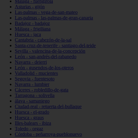
Málaga - fuengirola
Asturias - gijón
Las-palmas - vega-de-san-mateo
Las-palmas - las-palmas-de-gran-canaria
Badajoz - badajoz
Málaga - frigiliana
Huesca - jaca
Cantabria - cabezón-de-la-sal
Santa-cruz-de-tenerife - santiago-del-teide
Sevilla - valencina-de-la-concepción
León - san-andrés-del-rabanedo
Navarra - deierri
León - gusendos-de-los-oteros
Valladolid - mucientes
Segovia - fuentesoto
Navarra - lumbier
Cáceres - robledillo-de-gata
Tarragona - solivella
álava - samaniego
Ciudad-real - retuerta-del-bullaque
Huesca - el-grado
Huesca - graus
Illes-balears - ibiza
Toledo - orgaz
Córdoba - peñarroya-pueblonuevo