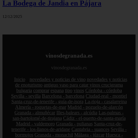
La Bodega de Jandia en Pájara
12/12/2025
vinosdegranada.es
vinosdegranada.es
Inicio
novedades y noticias de vino
novedades y noticias
de enoturismo
antiguo vaso para catar vinos crucigrama
bulgaria
comprar
espana
tipo
vinos
Córdoba - córdoba
Sevilla - sevilla
Barcelona - barcelona
Ciudad-real - montiel
Santa-cruz-de-tenerife - guía-de-isora
La-rioja - casalarreina
Almería - roquetas-de-mar
Madrid - pozuelo-de-alarcón
Granada - almuñécar
Illes-balears - alcúdia
Las-palmas -
san-bartolomé-de-tirajana
Cádiz - el-puerto-de-santa-maría
Madrid - valdemoro
Granada - pulianas
Santa-cruz-de-
tenerife - los-llanos-de-aridane
Cantabria - suances
Sevilla -
bormujos
Granada - monachil
Málaga - júzcar
Huesca -