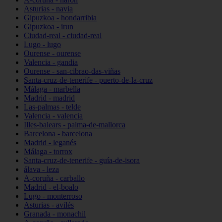
Asturias - navia
Gipuzkoa - hondarribia
Gipuzkoa - irun
Ciudad-real - ciudad-real
Lugo - lugo
Ourense - ourense
Valencia - gandia
Ourense - san-cibrao-das-viñas
Santa-cruz-de-tenerife - puerto-de-la-cruz
Málaga - marbella
Madrid - madrid
Las-palmas - telde
Valencia - valencia
Illes-balears - palma-de-mallorca
Barcelona - barcelona
Madrid - leganés
Málaga - torrox
Santa-cruz-de-tenerife - guía-de-isora
álava - leza
A-coruña - carballo
Madrid - el-boalo
Lugo - monterroso
Asturias - avilés
Granada - monachil