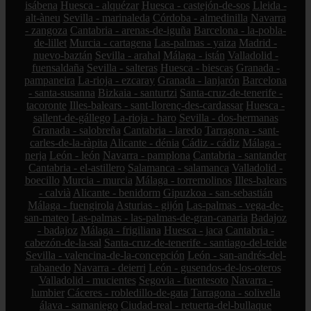
isábena
Huesca - alquézar
Huesca - castejón-de-sos
Lleida -
alt-àneu
Sevilla - marinaleda
Córdoba - almedinilla
Navarra
- zangoza
Cantabria - arenas-de-iguña
Barcelona - la-pobla-
de-lillet
Murcia - cartagena
Las-palmas - yaiza
Madrid -
nuevo-baztán
Sevilla - arahal
Málaga - istán
Valladolid -
fuensaldaña
Sevilla - salteras
Huesca - biescas
Granada -
pampaneira
La-rioja - ezcaray
Granada - lanjarón
Barcelona
- santa-susanna
Bizkaia - santurtzi
Santa-cruz-de-tenerife -
tacoronte
Illes-balears - sant-llorenç-des-cardassar
Huesca -
sallent-de-gállego
La-rioja - haro
Sevilla - dos-hermanas
Granada - salobreña
Cantabria - laredo
Tarragona - sant-
carles-de-la-ràpita
Alicante - dénia
Cádiz - cádiz
Málaga -
nerja
León - león
Navarra - pamplona
Cantabria - santander
Cantabria - el-astillero
Salamanca - salamanca
Valladolid -
boecillo
Murcia - murcia
Málaga - torremolinos
Illes-balears
- calvià
Alicante - benidorm
Gipuzkoa - san-sebastián
Málaga - fuengirola
Asturias - gijón
Las-palmas - vega-de-
san-mateo
Las-palmas - las-palmas-de-gran-canaria
Badajoz
- badajoz
Málaga - frigiliana
Huesca - jaca
Cantabria -
cabezón-de-la-sal
Santa-cruz-de-tenerife - santiago-del-teide
Sevilla - valencina-de-la-concepción
León - san-andrés-del-
rabanedo
Navarra - deierri
León - gusendos-de-los-oteros
Valladolid - mucientes
Segovia - fuentesoto
Navarra -
lumbier
Cáceres - robledillo-de-gata
Tarragona - solivella
álava - samaniego
Ciudad-real - retuerta-del-bullaque