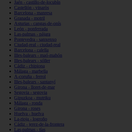
Jaén - castillo-de-locubín
Castellón - vinaròs
Barcelona - manresa
Granada - motril
Asturias - cangas-de-onís
León - ponferrada
Las-palmas - pájara
Pontevedra - sanxenxo
Ciudad-real - ciudad-real
Barcelona - calella
Illes-balears - maó-mahón
Illes-balears - sóller
Cádiz - chipiona
Málaga - marbella
A-coruña - ferrol
Illes-balears - santanyí
Girona - lloret-de-mar
Segovia - segovia
Gipuzkoa - mutriku
Málaga - ronda
Girona - roses
Huelva - huelva
La-rioja - logroño
Cádiz - jerez-de-la-frontera
Las-palmas - tías