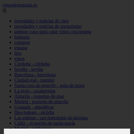
vinosdegranada.es
☰
novedades y noticias de vino
novedades y noticias de enoturismo
antiguo vaso para catar vinos crucigrama
bulgaria
comprar
espana
tipo
vinos
Córdoba - córdoba
Sevilla - sevilla
Barcelona - barcelona
Ciudad-real - montiel
Santa-cruz-de-tenerife - guía-de-isora
La-rioja - casalarreina
Almería - roquetas-de-mar
Madrid - pozuelo-de-alarcón
Granada - almuñécar
Illes-balears - alcúdia
Las-palmas - san-bartolomé-de-tirajana
Cádiz - el-puerto-de-santa-maría
Madrid - valdemoro
Granada - pulianas