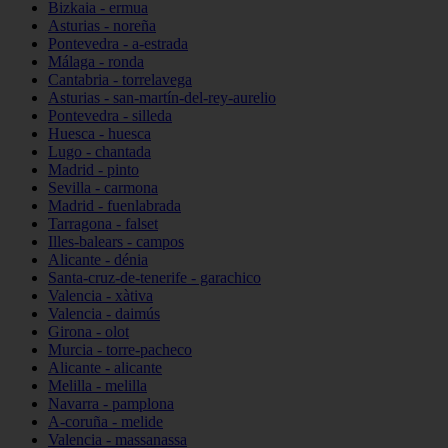
Bizkaia - ermua
Asturias - noreña
Pontevedra - a-estrada
Málaga - ronda
Cantabria - torrelavega
Asturias - san-martín-del-rey-aurelio
Pontevedra - silleda
Huesca - huesca
Lugo - chantada
Madrid - pinto
Sevilla - carmona
Madrid - fuenlabrada
Tarragona - falset
Illes-balears - campos
Alicante - dénia
Santa-cruz-de-tenerife - garachico
Valencia - xàtiva
Valencia - daimús
Girona - olot
Murcia - torre-pacheco
Alicante - alicante
Melilla - melilla
Navarra - pamplona
A-coruña - melide
Valencia - massanassa