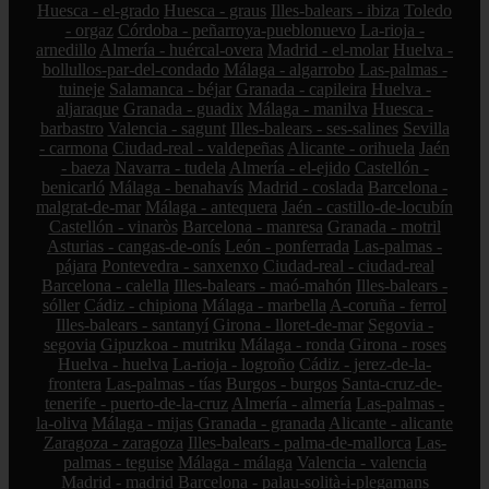
Huesca - el-grado
Huesca - graus
Illes-balears - ibiza
Toledo
- orgaz
Córdoba - peñarroya-pueblonuevo
La-rioja -
arnedillo
Almería - huércal-overa
Madrid - el-molar
Huelva -
bollullos-par-del-condado
Málaga - algarrobo
Las-palmas -
tuineje
Salamanca - béjar
Granada - capileira
Huelva -
aljaraque
Granada - guadix
Málaga - manilva
Huesca -
barbastro
Valencia - sagunt
Illes-balears - ses-salines
Sevilla
- carmona
Ciudad-real - valdepeñas
Alicante - orihuela
Jaén
- baeza
Navarra - tudela
Almería - el-ejido
Castellón -
benicarló
Málaga - benahavís
Madrid - coslada
Barcelona -
malgrat-de-mar
Málaga - antequera
Jaén - castillo-de-locubín
Castellón - vinaròs
Barcelona - manresa
Granada - motril
Asturias - cangas-de-onís
León - ponferrada
Las-palmas -
pájara
Pontevedra - sanxenxo
Ciudad-real - ciudad-real
Barcelona - calella
Illes-balears - maó-mahón
Illes-balears -
sóller
Cádiz - chipiona
Málaga - marbella
A-coruña - ferrol
Illes-balears - santanyí
Girona - lloret-de-mar
Segovia -
segovia
Gipuzkoa - mutriku
Málaga - ronda
Girona - roses
Huelva - huelva
La-rioja - logroño
Cádiz - jerez-de-la-
frontera
Las-palmas - tías
Burgos - burgos
Santa-cruz-de-
tenerife - puerto-de-la-cruz
Almería - almería
Las-palmas -
la-oliva
Málaga - mijas
Granada - granada
Alicante - alicante
Zaragoza - zaragoza
Illes-balears - palma-de-mallorca
Las-
palmas - teguise
Málaga - málaga
Valencia - valencia
Madrid - madrid
Barcelona - palau-solità-i-plegamans