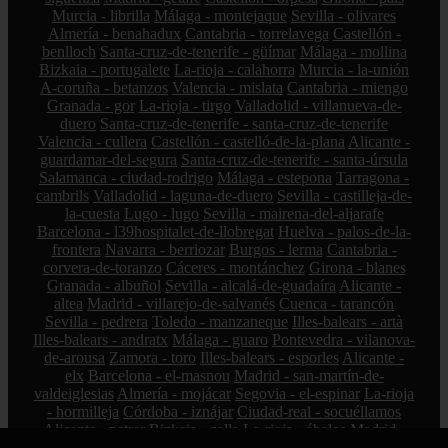
Murcia - librilla
Málaga - montejaque
Sevilla - olivares
Almería - benahadux
Cantabria - torrelavega
Castellón -
benlloch
Santa-cruz-de-tenerife - güímar
Málaga - mollina
Bizkaia - portugalete
La-rioja - calahorra
Murcia - la-unión
A-coruña - betanzos
Valencia - mislata
Cantabria - miengo
Granada - gor
La-rioja - tirgo
Valladolid - villanueva-de-
duero
Santa-cruz-de-tenerife - santa-cruz-de-tenerife
Valencia - cullera
Castellón - castelló-de-la-plana
Alicante -
guardamar-del-segura
Santa-cruz-de-tenerife - santa-úrsula
Salamanca - ciudad-rodrigo
Málaga - estepona
Tarragona -
cambrils
Valladolid - laguna-de-duero
Sevilla - castilleja-de-
la-cuesta
Lugo - lugo
Sevilla - mairena-del-aljarafe
Barcelona - l39hospitalet-de-llobregat
Huelva - palos-de-la-
frontera
Navarra - berriozar
Burgos - lerma
Cantabria -
corvera-de-toranzo
Cáceres - montánchez
Girona - blanes
Granada - albuñol
Sevilla - alcalá-de-guadaíra
Alicante -
altea
Madrid - villarejo-de-salvanés
Cuenca - tarancón
Sevilla - pedrera
Toledo - manzaneque
Illes-balears - artà
Illes-balears - andratx
Málaga - guaro
Pontevedra - vilanova-
de-arousa
Zamora - toro
Illes-balears - esporles
Alicante -
elx
Barcelona - el-masnou
Madrid - san-martín-de-
valdeiglesias
Almería - mojácar
Segovia - el-espinar
La-rioja
- hormilleja
Córdoba - iznájar
Ciudad-real - socuéllamos
Alicante - petrer
Bizkaia - zalla
La-rioja - ábalos
Madrid -
alcorcón
Zamora - peleas-de-abajo
Cantabria - reinosa
A-