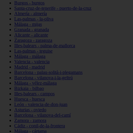
Burgos - burgos
Santa-cruz-de-tenerife - puerto-de-la-cruz
Almería - almería
Las-palmas - la-oliva
Málaga - mijas
Granada - granada
Alicante - alicante
Zaragoza - zaragoza
Illes-balears - palma-de-mallorca
Las-palmas - teguise
Málaga - málaga
Valencia - valencia
Madrid - madrid
Barcelona - palau-solità-i-plegamans
Barcelona - vilanova-i-la-geltrú
Málaga - vélez-málaga
Bizkaia - bilbao
Illes-balears - campos
Huesca - huesca
León - valencia-de-don-juan
Asturias - oviedo
Barcelona - vilanova-del-camí
Zamora - zamora
Cádiz - conil-de-la-frontera
Málaga - cártama