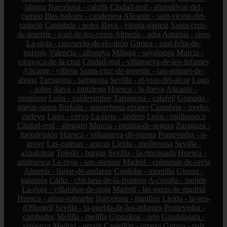
jabugo
Barcelona - cabrils
Ciudad-real - almodóvar-del-
campo
Illes-balears - capdepera
Alicante - sant-vicent-del-
raspeig
Cantabria - potes
álava - vitoria-gasteiz
Santa-cruz-
de-tenerife - icod-de-los-vinos
Almería - adra
Asturias - siero
La-rioja - cuzcurrita-de-río-tirón
Girona - sant-feliu-de-
guíxols
Valencia - alboraya
Málaga - sayalonga
Murcia -
caravaca-de-la-cruz
Ciudad-real - villanueva-de-los-infantes
Alicante - villena
Santa-cruz-de-tenerife - san-miguel-de-
abona
Tarragona - tarragona
Sevilla - el-viso-del-alcor
Lugo
- sober
álava - lantziego
Huesca - la-fueva
Alicante -
monòver
León - valdevimbre
Tarragona - calafell
Granada -
güejar-sierra
Bizkaia - amorebieta-etxano
Cantabria - medio-
cudeyo
Lugo - cervo
La-rioja - lardero
León - molinaseca
Ciudad-real - almagro
Murcia - molina-de-segura
Zaragoza -
fuendejalón
Huesca - villanueva-de-sigena
Pontevedra - o-
grove
Las-palmas - arucas
Lleida - mollerussa
Sevilla -
aznalcázar
Toledo - bargas
Sevilla - la-rinconada
Huesca -
adahuesca
La-rioja - san-asensio
Madrid - colmenar-de-oreja
Almería - láujar-de-andarax
Córdoba - montilla
Girona -
palamós
Cádiz - chiclana-de-la-frontera
A-coruña - melide
La-rioja - villalobar-de-rioja
Madrid - las-rozas-de-madrid
Huesca - aínsa-sobrarbe
Barcelona - manlleu
Lleida - la-seu-
d39urgell
Sevilla - la-puebla-de-los-infantes
Pontevedra -
cambados
Melilla - melilla
Gipuzkoa - orio
Guadalajara -
sigüenza
Madrid - getafe
Castellón - orpesa
Girona - pals