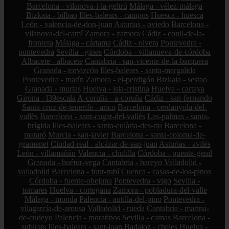
Barcelona - vilanova-i-la-geltrú
Málaga - vélez-málaga
Bizkaia - bilbao
Illes-balears - campos
Huesca - huesca
León - valencia-de-don-juan
Asturias - oviedo
Barcelona -
vilanova-del-camí
Zamora - zamora
Cádiz - conil-de-la-
frontera
Málaga - cártama
Cádiz - olvera
Pontevedra -
pontevedra
Sevilla - gines
Córdoba - villanueva-de-córdoba
Albacete - albacete
Cantabria - san-vicente-de-la-barquera
Granada - torvizcón
Illes-balears - santa-margalida
Pontevedra - marín
Zamora - el-perdigón
Bizkaia - sestao
Granada - murtas
Huelva - isla-cristina
Huelva - cartaya
Girona - l39escala
A-coruña - a-coruña
Cádiz - san-fernando
Santa-cruz-de-tenerife - arico
Barcelona - cerdanyola-del-
vallès
Barcelona - sant-cugat-del-vallès
Las-palmas - santa-
brígida
Illes-balears - santa-eulària-des-riu
Barcelona -
mataró
Murcia - san-javier
Barcelona - santa-coloma-de-
gramenet
Ciudad-real - alcázar-de-san-juan
Asturias - avilés
León - villamañán
Valencia - chulilla
Córdoba - puente-genil
Granada - huétor-vega
Cantabria - bareyo
Valladolid -
valladolid
Barcelona - font-rubí
Cuenca - casas-de-los-pinos
Córdoba - fuente-obejuna
Pontevedra - vigo
Sevilla -
tomares
Huelva - cortegana
Zamora - pobladura-del-valle
Málaga - monda
Palencia - autilla-del-pino
Pontevedra -
vilagarcía-de-arousa
Valladolid - rueda
Cantabria - marina-
de-cudeyo
Palencia - moratinos
Sevilla - camas
Barcelona -
subirats
Illes-balears - sant-joan
Badajoz - cheles
Huelva -