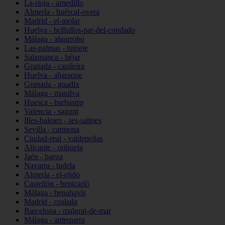
La-rioja - arnedillo
Almería - huércal-overa
Madrid - el-molar
Huelva - bollullos-par-del-condado
Málaga - algarrobo
Las-palmas - tuineje
Salamanca - béjar
Granada - capileira
Huelva - aljaraque
Granada - guadix
Málaga - manilva
Huesca - barbastro
Valencia - sagunt
Illes-balears - ses-salines
Sevilla - carmona
Ciudad-real - valdepeñas
Alicante - orihuela
Jaén - baeza
Navarra - tudela
Almería - el-ejido
Castellón - benicarló
Málaga - benahavís
Madrid - coslada
Barcelona - malgrat-de-mar
Málaga - antequera