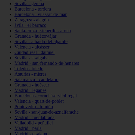
Sevilla - gerena
Barcelona - tordera
Barcelona - vilassar-de-mar
Zaragoza - alagón
ávila - el-barraco
Santa-cruz-de-tenerife - arona
Granada - huétor-tájar
Sevilla - albaida-del-aljarafe
Valencia - alcàsser
Ciudad-real - daimiel
Sevilla - la-algaba
Madrid - san-fernando-de-henares
Toledo - toledo
Asturias - mieres
Salamanca - candelario
Granada - huéscar
Madrid - leganés
Barcelona - cornellà-de-llobregat
Valencia - quart-de-poblet
Pontevedra - tomiño
Sevilla - san-juan-de-aznalfarache
Madrid - fuenlabrada
Valladolid - peñafiel
Madrid - parla
Madrid - el-álamo