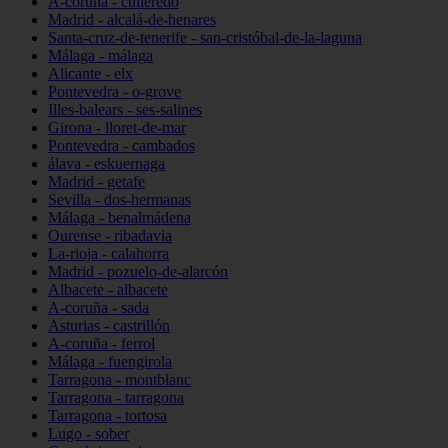
A-coruña - culleredo
Madrid - alcalá-de-henares
Santa-cruz-de-tenerife - san-cristóbal-de-la-laguna
Málaga - málaga
Alicante - elx
Pontevedra - o-grove
Illes-balears - ses-salines
Girona - lloret-de-mar
Pontevedra - cambados
álava - eskuernaga
Madrid - getafe
Sevilla - dos-hermanas
Málaga - benalmádena
Ourense - ribadavia
La-rioja - calahorra
Madrid - pozuelo-de-alarcón
Albacete - albacete
A-coruña - sada
Asturias - castrillón
A-coruña - ferrol
Málaga - fuengirola
Tarragona - montblanc
Tarragona - tarragona
Tarragona - tortosa
Lugo - sober