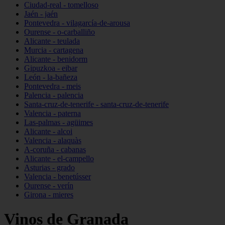
Ciudad-real - tomelloso
Jaén - jaén
Pontevedra - vilagarcía-de-arousa
Ourense - o-carballiño
Alicante - teulada
Murcia - cartagena
Alicante - benidorm
Gipuzkoa - eibar
León - la-bañeza
Pontevedra - meis
Palencia - palencia
Santa-cruz-de-tenerife - santa-cruz-de-tenerife
Valencia - paterna
Las-palmas - agüimes
Alicante - alcoi
Valencia - alaquàs
A-coruña - cabanas
Alicante - el-campello
Asturias - grado
Valencia - benetússer
Ourense - verín
Girona - mieres
Vinos de Granada