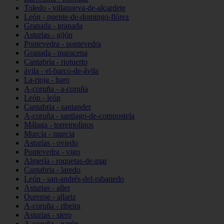
Toledo - villanueva-de-alcardete
León - puente-de-domingo-flórez
Granada - granada
Asturias - gijón
Pontevedra - pontevedra
Granada - maracena
Cantabria - riotuerto
ávila - el-barco-de-ávila
La-rioja - haro
A-coruña - a-coruña
León - león
Cantabria - santander
A-coruña - santiago-de-compostela
Málaga - torremolinos
Murcia - murcia
Asturias - oviedo
Pontevedra - vigo
Almería - roquetas-de-mar
Cantabria - laredo
León - san-andrés-del-rabanedo
Asturias - aller
Ourense - allariz
A-coruña - ribeira
Asturias - siero
A-coruña - narón