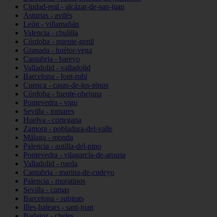
Ciudad-real - alcázar-de-san-juan
Asturias - avilés
León - villamañán
Valencia - chulilla
Córdoba - puente-genil
Granada - huétor-vega
Cantabria - bareyo
Valladolid - valladolid
Barcelona - font-rubí
Cuenca - casas-de-los-pinos
Córdoba - fuente-obejuna
Pontevedra - vigo
Sevilla - tomares
Huelva - cortegana
Zamora - pobladura-del-valle
Málaga - monda
Palencia - autilla-del-pino
Pontevedra - vilagarcía-de-arousa
Valladolid - rueda
Cantabria - marina-de-cudeyo
Palencia - moratinos
Sevilla - camas
Barcelona - subirats
Illes-balears - sant-joan
Badajoz - cheles