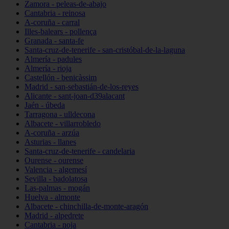
Zamora - peleas-de-abajo
Cantabria - reinosa
A-coruña - carral
Illes-balears - pollença
Granada - santa-fe
Santa-cruz-de-tenerife - san-cristóbal-de-la-laguna
Almería - padules
Almería - rioja
Castellón - benicàssim
Madrid - san-sebastián-de-los-reyes
Alicante - sant-joan-d39alacant
Jaén - úbeda
Tarragona - ulldecona
Albacete - villarrobledo
A-coruña - arzúa
Asturias - llanes
Santa-cruz-de-tenerife - candelaria
Ourense - ourense
Valencia - algemesí
Sevilla - badolatosa
Las-palmas - mogán
Huelva - almonte
Albacete - chinchilla-de-monte-aragón
Madrid - alpedrete
Cantabria - noja