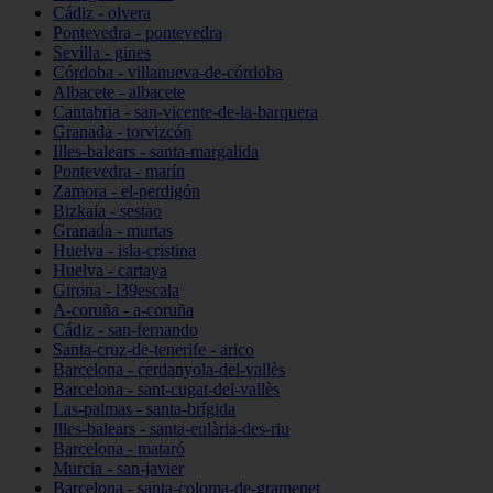
Cádiz - olvera
Pontevedra - pontevedra
Sevilla - gines
Córdoba - villanueva-de-córdoba
Albacete - albacete
Cantabria - san-vicente-de-la-barquera
Granada - torvizcón
Illes-balears - santa-margalida
Pontevedra - marín
Zamora - el-perdigón
Bizkaia - sestao
Granada - murtas
Huelva - isla-cristina
Huelva - cartaya
Girona - l39escala
A-coruña - a-coruña
Cádiz - san-fernando
Santa-cruz-de-tenerife - arico
Barcelona - cerdanyola-del-vallès
Barcelona - sant-cugat-del-vallès
Las-palmas - santa-brígida
Illes-balears - santa-eulària-des-riu
Barcelona - mataró
Murcia - san-javier
Barcelona - santa-coloma-de-gramenet