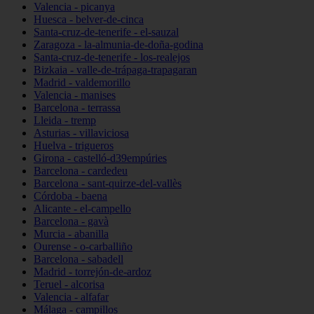
Valencia - picanya
Huesca - belver-de-cinca
Santa-cruz-de-tenerife - el-sauzal
Zaragoza - la-almunia-de-doña-godina
Santa-cruz-de-tenerife - los-realejos
Bizkaia - valle-de-trápaga-trapagaran
Madrid - valdemorillo
Valencia - manises
Barcelona - terrassa
Lleida - tremp
Asturias - villaviciosa
Huelva - trigueros
Girona - castelló-d39empúries
Barcelona - cardedeu
Barcelona - sant-quirze-del-vallès
Córdoba - baena
Alicante - el-campello
Barcelona - gavà
Murcia - abanilla
Ourense - o-carballiño
Barcelona - sabadell
Madrid - torrejón-de-ardoz
Teruel - alcorisa
Valencia - alfafar
Málaga - campillos