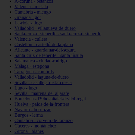
A-coruña - betanzos
Valencia - mislata
Cantabria - miengo
Granada - gor
La-rioja - tirgo
Valladolid - villanueva-de-duero
Santa-cruz-de-tenerife - santa-cruz-de-tenerife
Valencia - cullera
Castellón - castelló-de-la-plana
Alicante - guardamar-del-segura
Santa-cruz-de-tenerife - santa-úrsula
Salamanca - ciudad-rodrigo
Málaga - estepona
Tarragona - cambrils
Valladolid - laguna-de-duero
Sevilla - castilleja-de-la-cuesta
Lugo - lugo
Sevilla - mairena-del-aljarafe
Barcelona - l39hospitalet-de-llobregat
Huelva - palos-de-la-frontera
Navarra - berriozar
Burgos - lerma
Cantabria - corvera-de-toranzo
Cáceres - montánchez
Girona - blanes