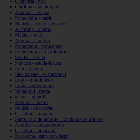
Cantabria - noja
Córdoba - puente-genil
Asturias - laviana
Pontevedra - marín
Madrid - torrejón-de-ardoz
A-coruña - oleiros
Málaga - nerja
Asturias - langreo
Pontevedra - ponteareas
Pontevedra - a-illa-de-arousa
Sevilla - sevilla
Navarra - estella-lizarra
Lugo - viveiro
Illes-balears - es-mercadal
Lugo - mondoñedo
León - valdevimbre
Valladolid - rueda
álava - laguardia
Asturias - mieres
Madrid - el-escorial
Castellón - moncofa
Santa-cruz-de-tenerife - los-llanos-de-aridane
Asturias - cangas-de-onís
Castellón - benicarló
Barcelona - sant-joan-despí