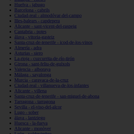
Huelva - jabugo
Barcelona - cabrils
Ciudad-real - almodóvar-del-campo
Illes-balears - capdepera
Alicante - sant-vicent-del-raspeig
Cantabria - potes
álava - vitoria-gasteiz
Santa-cruz-de-tenerife - icod-de-los-vinos
Almería - adra
Asturias - siero
La-rioja - cuzcurrita-de-río-tirón
Girona - sant-feliu-de-guíxols
Valencia - alboraya
Málaga - sayalonga
Murcia - caravaca-de-la-cruz
Ciudad-real - villanueva-de-los-infantes
Alicante - villena
Santa-cruz-de-tenerife - san-miguel-de-abona
Tarragona - tarragona
Sevilla - el-viso-del-alcor
Lugo - sober
álava - lantziego
Huesca - la-fueva
Alicante - monòver
León - valdevimbre