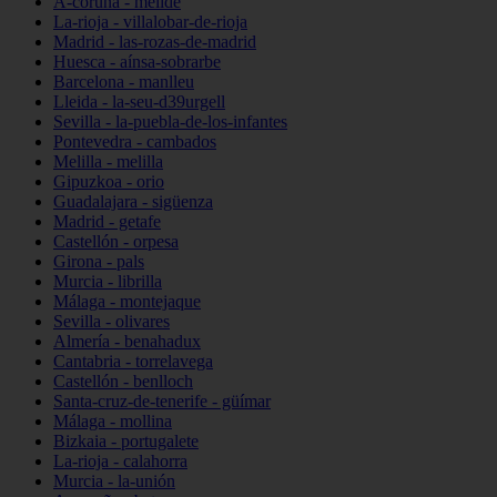
A-coruña - melide
La-rioja - villalobar-de-rioja
Madrid - las-rozas-de-madrid
Huesca - aínsa-sobrarbe
Barcelona - manlleu
Lleida - la-seu-d39urgell
Sevilla - la-puebla-de-los-infantes
Pontevedra - cambados
Melilla - melilla
Gipuzkoa - orio
Guadalajara - sigüenza
Madrid - getafe
Castellón - orpesa
Girona - pals
Murcia - librilla
Málaga - montejaque
Sevilla - olivares
Almería - benahadux
Cantabria - torrelavega
Castellón - benlloch
Santa-cruz-de-tenerife - güímar
Málaga - mollina
Bizkaia - portugalete
La-rioja - calahorra
Murcia - la-unión