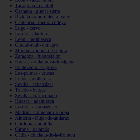
Tarragona - calafell
Granada - güejar-sierra
Bizkaia - amorebieta-etxano
Cantabria - medio-cudeyo
Lugo - cervo
La-rioja - lardero
León - molinaseca
Ciudad-real - almagro
Murcia - molina-de-segura
Zaragoza - fuendejalón
Huesca - villanueva-de-sigena
Pontevedra - o-grove
Las-palmas - arucas
Lleida - mollerussa
Sevilla - aznalcázar
Toledo - bargas
Sevilla - la-rinconada
Huesca - adahuesca
La-rioja - san-asensio
Madrid - colmenar-de-oreja
Almería - láujar-de-andarax
Córdoba - montilla
Girona - palamós
Cádiz - chiclana-de-la-frontera