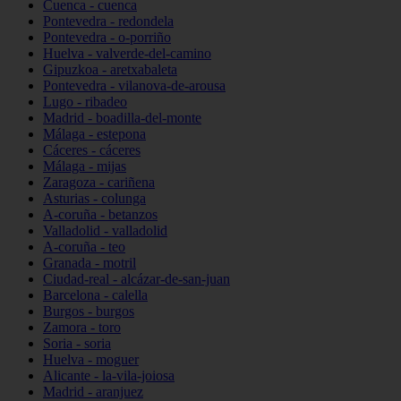
Cuenca - cuenca
Pontevedra - redondela
Pontevedra - o-porriño
Huelva - valverde-del-camino
Gipuzkoa - aretxabaleta
Pontevedra - vilanova-de-arousa
Lugo - ribadeo
Madrid - boadilla-del-monte
Málaga - estepona
Cáceres - cáceres
Málaga - mijas
Zaragoza - cariñena
Asturias - colunga
A-coruña - betanzos
Valladolid - valladolid
A-coruña - teo
Granada - motril
Ciudad-real - alcázar-de-san-juan
Barcelona - calella
Burgos - burgos
Zamora - toro
Soria - soria
Huelva - moguer
Alicante - la-vila-joiosa
Madrid - aranjuez