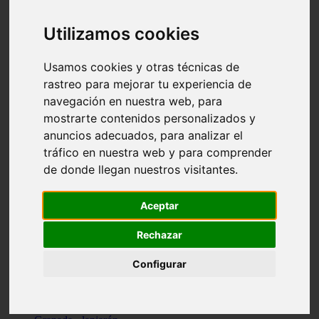
Santa-cruz-de-tenerife - los-llanos-de-aridane
Cantabria - suances
Utilizamos cookies
Sevilla - bormujos
Granada - monachil
Málaga - júzcar
Usamos cookies y otras técnicas de
Huesca - isábena
rastreo para mejorar tu experiencia de
Huesca - alquézar
navegación en nuestra web, para
Huesca - castejón-de-sos
Lleida - alt-àneu
mostrarte contenidos personalizados y
Sevilla - marinaleda
anuncios adecuados, para analizar el
Córdoba - almedinilla
tráfico en nuestra web y para comprender
Navarra - zangoza
Cantabria - arenas-de-iguña
de donde llegan nuestros visitantes.
Barcelona - la-pobla-de-lillet
Murcia - cartagena
Las-palmas - yaiza
Aceptar
Madrid - nuevo-baztán
Sevilla - arahal
Rechazar
Málaga - istán
Valladolid - fuensaldaña
Configurar
Sevilla - salteras
Huesca - biescas
Granada - pampaneira
La-rioja - ezcaray