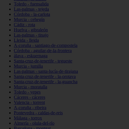
Toledo - fuensalida
Las-palmas - tejeda
Córdoba - la-carlota
Murcia - cehegín
Cádiz - rota
Huelva - gibraleón
Las-palmas - tinajo
Lleida - lleida
A-coruña - santiago-de-compostela
Córdoba - aguilar-de-la-frontera
álava - eskuernaga
Santa-cruz-de-tenerife - tegueste
Murcia - jumilla
Las-palmas - santa-lucía-de-tirajana
Santa-cruz-de-tenerife - la-orotava
Santa-cruz-de-tenerife - la-guancha
Murcia - moratalla
Toledo - yepes
Cáceres - cáceres
Valencia - torrent
A-coruña - ribeira
Pontevedra - caldas-de-reis
Málaga - torrox
Almería - olula-del-río
Barcelona - montgat