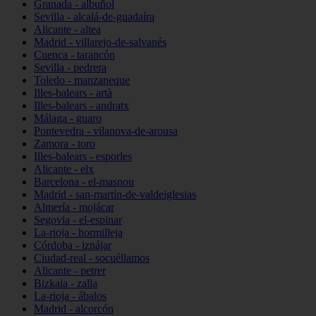
Granada - albuñol
Sevilla - alcalá-de-guadaíra
Alicante - altea
Madrid - villarejo-de-salvanés
Cuenca - tarancón
Sevilla - pedrera
Toledo - manzaneque
Illes-balears - artà
Illes-balears - andratx
Málaga - guaro
Pontevedra - vilanova-de-arousa
Zamora - toro
Illes-balears - esporles
Alicante - elx
Barcelona - el-masnou
Madrid - san-martín-de-valdeiglesias
Almería - mojácar
Segovia - el-espinar
La-rioja - hormilleja
Córdoba - iznájar
Ciudad-real - socuéllamos
Alicante - petrer
Bizkaia - zalla
La-rioja - ábalos
Madrid - alcorcón