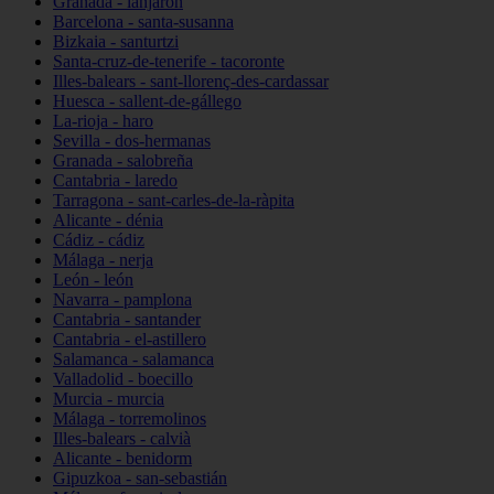
Granada - lanjarón
Barcelona - santa-susanna
Bizkaia - santurtzi
Santa-cruz-de-tenerife - tacoronte
Illes-balears - sant-llorenç-des-cardassar
Huesca - sallent-de-gállego
La-rioja - haro
Sevilla - dos-hermanas
Granada - salobreña
Cantabria - laredo
Tarragona - sant-carles-de-la-ràpita
Alicante - dénia
Cádiz - cádiz
Málaga - nerja
León - león
Navarra - pamplona
Cantabria - santander
Cantabria - el-astillero
Salamanca - salamanca
Valladolid - boecillo
Murcia - murcia
Málaga - torremolinos
Illes-balears - calvià
Alicante - benidorm
Gipuzkoa - san-sebastián