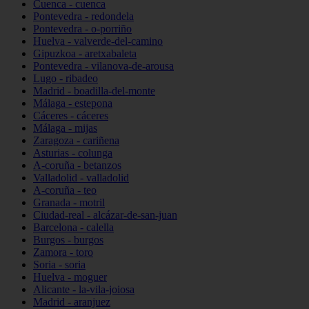
Cuenca - cuenca
Pontevedra - redondela
Pontevedra - o-porriño
Huelva - valverde-del-camino
Gipuzkoa - aretxabaleta
Pontevedra - vilanova-de-arousa
Lugo - ribadeo
Madrid - boadilla-del-monte
Málaga - estepona
Cáceres - cáceres
Málaga - mijas
Zaragoza - cariñena
Asturias - colunga
A-coruña - betanzos
Valladolid - valladolid
A-coruña - teo
Granada - motril
Ciudad-real - alcázar-de-san-juan
Barcelona - calella
Burgos - burgos
Zamora - toro
Soria - soria
Huelva - moguer
Alicante - la-vila-joiosa
Madrid - aranjuez