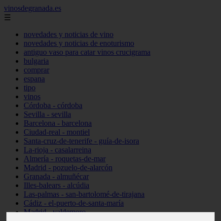
vinosdegranada.es
☰
novedades y noticias de vino
novedades y noticias de enoturismo
antiguo vaso para catar vinos crucigrama
bulgaria
comprar
espana
tipo
vinos
Córdoba - córdoba
Sevilla - sevilla
Barcelona - barcelona
Ciudad-real - montiel
Santa-cruz-de-tenerife - guía-de-isora
La-rioja - casalarreina
Almería - roquetas-de-mar
Madrid - pozuelo-de-alarcón
Granada - almuñécar
Illes-balears - alcúdia
Las-palmas - san-bartolomé-de-tirajana
Cádiz - el-puerto-de-santa-maría
Madrid - valdemoro
Granada - pulianas