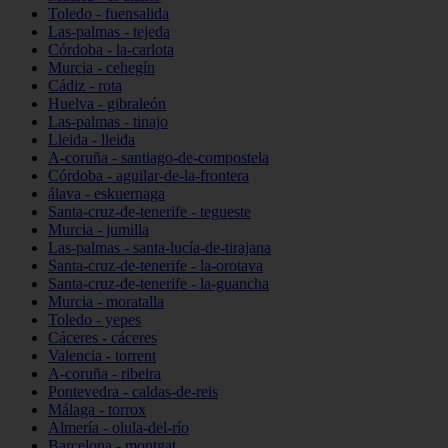
Toledo - fuensalida
Las-palmas - tejeda
Córdoba - la-carlota
Murcia - cehegín
Cádiz - rota
Huelva - gibraleón
Las-palmas - tinajo
Lleida - lleida
A-coruña - santiago-de-compostela
Córdoba - aguilar-de-la-frontera
álava - eskuernaga
Santa-cruz-de-tenerife - tegueste
Murcia - jumilla
Las-palmas - santa-lucía-de-tirajana
Santa-cruz-de-tenerife - la-orotava
Santa-cruz-de-tenerife - la-guancha
Murcia - moratalla
Toledo - yepes
Cáceres - cáceres
Valencia - torrent
A-coruña - ribeira
Pontevedra - caldas-de-reis
Málaga - torrox
Almería - olula-del-río
Barcelona - montgat