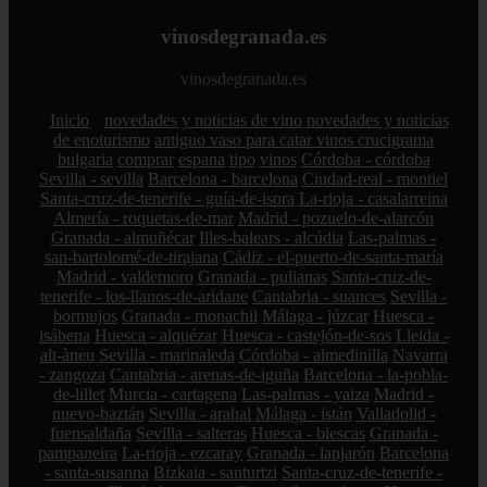
vinosdegranada.es
vinosdegranada.es
Inicio
novedades y noticias de vino
novedades y noticias
de enoturismo
antiguo vaso para catar vinos crucigrama
bulgaria
comprar
espana
tipo
vinos
Córdoba - córdoba
Sevilla - sevilla
Barcelona - barcelona
Ciudad-real - montiel
Santa-cruz-de-tenerife - guía-de-isora
La-rioja - casalarreina
Almería - roquetas-de-mar
Madrid - pozuelo-de-alarcón
Granada - almuñécar
Illes-balears - alcúdia
Las-palmas -
san-bartolomé-de-tirajana
Cádiz - el-puerto-de-santa-maría
Madrid - valdemoro
Granada - pulianas
Santa-cruz-de-
tenerife - los-llanos-de-aridane
Cantabria - suances
Sevilla -
bormujos
Granada - monachil
Málaga - júzcar
Huesca -
isábena
Huesca - alquézar
Huesca - castejón-de-sos
Lleida -
alt-àneu
Sevilla - marinaleda
Córdoba - almedinilla
Navarra
- zangoza
Cantabria - arenas-de-iguña
Barcelona - la-pobla-
de-lillet
Murcia - cartagena
Las-palmas - yaiza
Madrid -
nuevo-baztán
Sevilla - arahal
Málaga - istán
Valladolid -
fuensaldaña
Sevilla - salteras
Huesca - biescas
Granada -
pampaneira
La-rioja - ezcaray
Granada - lanjarón
Barcelona
- santa-susanna
Bizkaia - santurtzi
Santa-cruz-de-tenerife -