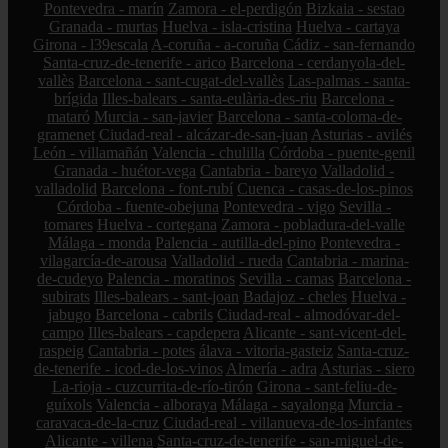
Pontevedra - marín
Zamora - el-perdigón
Bizkaia - sestao
Granada - murtas
Huelva - isla-cristina
Huelva - cartaya
Girona - l39escala
A-coruña - a-coruña
Cádiz - san-fernando
Santa-cruz-de-tenerife - arico
Barcelona - cerdanyola-del-
vallès
Barcelona - sant-cugat-del-vallès
Las-palmas - santa-
brígida
Illes-balears - santa-eulària-des-riu
Barcelona -
mataró
Murcia - san-javier
Barcelona - santa-coloma-de-
gramenet
Ciudad-real - alcázar-de-san-juan
Asturias - avilés
León - villamañán
Valencia - chulilla
Córdoba - puente-genil
Granada - huétor-vega
Cantabria - bareyo
Valladolid -
valladolid
Barcelona - font-rubí
Cuenca - casas-de-los-pinos
Córdoba - fuente-obejuna
Pontevedra - vigo
Sevilla -
tomares
Huelva - cortegana
Zamora - pobladura-del-valle
Málaga - monda
Palencia - autilla-del-pino
Pontevedra -
vilagarcía-de-arousa
Valladolid - rueda
Cantabria - marina-
de-cudeyo
Palencia - moratinos
Sevilla - camas
Barcelona -
subirats
Illes-balears - sant-joan
Badajoz - cheles
Huelva -
jabugo
Barcelona - cabrils
Ciudad-real - almodóvar-del-
campo
Illes-balears - capdepera
Alicante - sant-vicent-del-
raspeig
Cantabria - potes
álava - vitoria-gasteiz
Santa-cruz-
de-tenerife - icod-de-los-vinos
Almería - adra
Asturias - siero
La-rioja - cuzcurrita-de-río-tirón
Girona - sant-feliu-de-
guíxols
Valencia - alboraya
Málaga - sayalonga
Murcia -
caravaca-de-la-cruz
Ciudad-real - villanueva-de-los-infantes
Alicante - villena
Santa-cruz-de-tenerife - san-miguel-de-