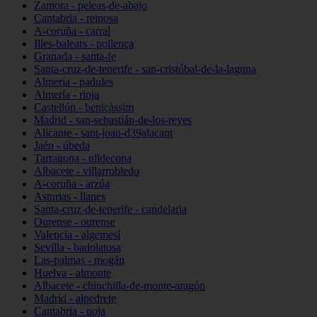
Zamora - peleas-de-abajo
Cantabria - reinosa
A-coruña - carral
Illes-balears - pollença
Granada - santa-fe
Santa-cruz-de-tenerife - san-cristóbal-de-la-laguna
Almería - padules
Almería - rioja
Castellón - benicàssim
Madrid - san-sebastián-de-los-reyes
Alicante - sant-joan-d39alacant
Jaén - úbeda
Tarragona - ulldecona
Albacete - villarrobledo
A-coruña - arzúa
Asturias - llanes
Santa-cruz-de-tenerife - candelaria
Ourense - ourense
Valencia - algemesí
Sevilla - badolatosa
Las-palmas - mogán
Huelva - almonte
Albacete - chinchilla-de-monte-aragón
Madrid - alpedrete
Cantabria - noja