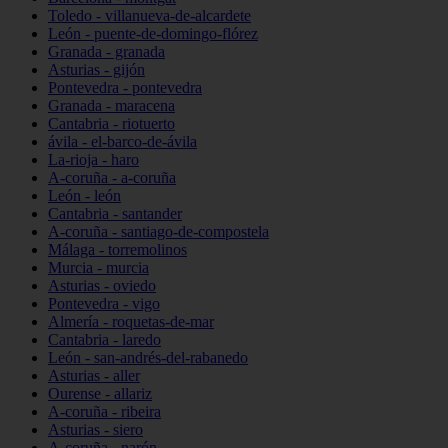
Toledo - villanueva-de-alcardete
León - puente-de-domingo-flórez
Granada - granada
Asturias - gijón
Pontevedra - pontevedra
Granada - maracena
Cantabria - riotuerto
ávila - el-barco-de-ávila
La-rioja - haro
A-coruña - a-coruña
León - león
Cantabria - santander
A-coruña - santiago-de-compostela
Málaga - torremolinos
Murcia - murcia
Asturias - oviedo
Pontevedra - vigo
Almería - roquetas-de-mar
Cantabria - laredo
León - san-andrés-del-rabanedo
Asturias - aller
Ourense - allariz
A-coruña - ribeira
Asturias - siero
A-coruña - narón