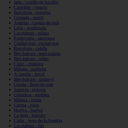
Jaén - castillo-de-locubín
Castellón - vinaròs
Barcelona - manresa
Granada - motril
Asturias - cangas-de-onís
León - ponferrada
Las-palmas - pájara
Pontevedra - sanxenxo
Ciudad-real - ciudad-real
Barcelona - calella
Illes-balears - maó-mahón
Illes-balears - sóller
Cádiz - chipiona
Málaga - marbella
A-coruña - ferrol
Illes-balears - santanyí
Girona - lloret-de-mar
Segovia - segovia
Gipuzkoa - mutriku
Málaga - ronda
Girona - roses
Huelva - huelva
La-rioja - logroño
Cádiz - jerez-de-la-frontera
Las-palmas - tías