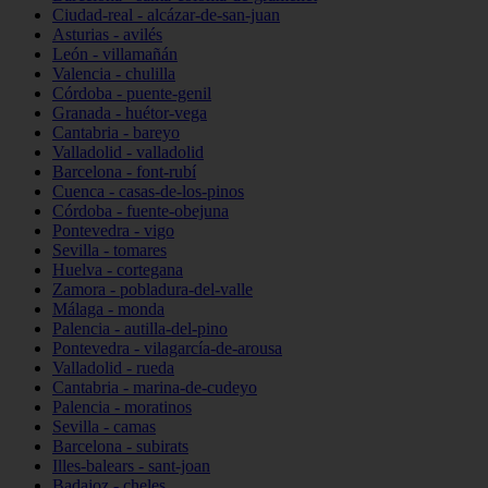
Ciudad-real - alcázar-de-san-juan
Asturias - avilés
León - villamañán
Valencia - chulilla
Córdoba - puente-genil
Granada - huétor-vega
Cantabria - bareyo
Valladolid - valladolid
Barcelona - font-rubí
Cuenca - casas-de-los-pinos
Córdoba - fuente-obejuna
Pontevedra - vigo
Sevilla - tomares
Huelva - cortegana
Zamora - pobladura-del-valle
Málaga - monda
Palencia - autilla-del-pino
Pontevedra - vilagarcía-de-arousa
Valladolid - rueda
Cantabria - marina-de-cudeyo
Palencia - moratinos
Sevilla - camas
Barcelona - subirats
Illes-balears - sant-joan
Badajoz - cheles