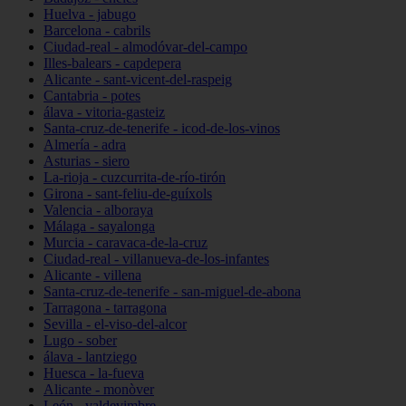
Huelva - jabugo
Barcelona - cabrils
Ciudad-real - almodóvar-del-campo
Illes-balears - capdepera
Alicante - sant-vicent-del-raspeig
Cantabria - potes
álava - vitoria-gasteiz
Santa-cruz-de-tenerife - icod-de-los-vinos
Almería - adra
Asturias - siero
La-rioja - cuzcurrita-de-río-tirón
Girona - sant-feliu-de-guíxols
Valencia - alboraya
Málaga - sayalonga
Murcia - caravaca-de-la-cruz
Ciudad-real - villanueva-de-los-infantes
Alicante - villena
Santa-cruz-de-tenerife - san-miguel-de-abona
Tarragona - tarragona
Sevilla - el-viso-del-alcor
Lugo - sober
álava - lantziego
Huesca - la-fueva
Alicante - monòver
León - valdevimbre