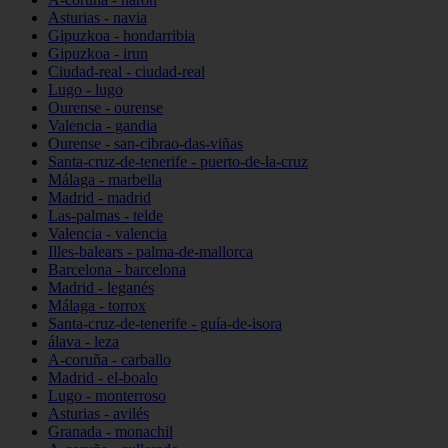
Asturias - navia
Gipuzkoa - hondarribia
Gipuzkoa - irun
Ciudad-real - ciudad-real
Lugo - lugo
Ourense - ourense
Valencia - gandia
Ourense - san-cibrao-das-viñas
Santa-cruz-de-tenerife - puerto-de-la-cruz
Málaga - marbella
Madrid - madrid
Las-palmas - telde
Valencia - valencia
Illes-balears - palma-de-mallorca
Barcelona - barcelona
Madrid - leganés
Málaga - torrox
Santa-cruz-de-tenerife - guía-de-isora
álava - leza
A-coruña - carballo
Madrid - el-boalo
Lugo - monterroso
Asturias - avilés
Granada - monachil