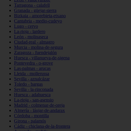
Tarragona - calafell
Granada - güejar-sierra
Bizkaia - amorebieta-etxano
Cantabria - medio-cudeyo
Lugo - cervo
La-rioja - lardero
León - molinaseca
Ciudad-real - almagro
Murcia - molina-de-segura
Zaragoza - fuendejalón
Huesca - villanueva-de-sigena
Pontevedra - o-grove
Las-palmas - arucas
Lleida - mollerussa
Sevilla - aznalcázar
Toledo - bargas
Sevilla - la-rinconada
Huesca - adahuesca
La-rioja - san-asensio
Madrid - colmenar-de-oreja
Almería - láujar-de-andarax
Córdoba - montilla
Girona - palamós
Cádiz - chiclana-de-la-frontera