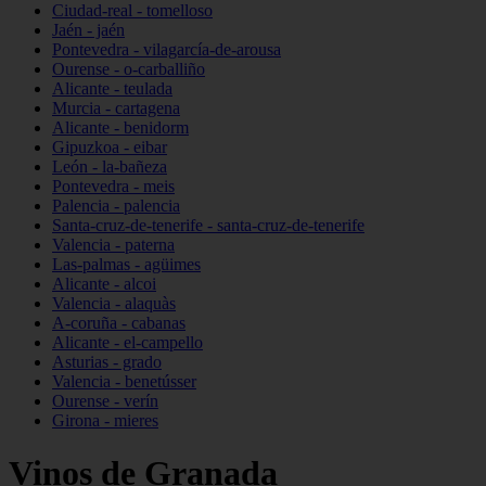
Ciudad-real - tomelloso
Jaén - jaén
Pontevedra - vilagarcía-de-arousa
Ourense - o-carballiño
Alicante - teulada
Murcia - cartagena
Alicante - benidorm
Gipuzkoa - eibar
León - la-bañeza
Pontevedra - meis
Palencia - palencia
Santa-cruz-de-tenerife - santa-cruz-de-tenerife
Valencia - paterna
Las-palmas - agüimes
Alicante - alcoi
Valencia - alaquàs
A-coruña - cabanas
Alicante - el-campello
Asturias - grado
Valencia - benetússer
Ourense - verín
Girona - mieres
Vinos de Granada