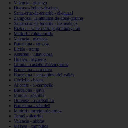
Valencia - picanya
Huesca - belver-de-cinca
Santa-cruz-de-tenerife - el-sauzal
Zaragoza - la-almunia-de-doña-godina
Santa-cruz-de-tenerife - los-realejos
Bizkaia - valle-de-trápaga-trapagaran
Madrid - valdemorillo
Valencia - manises
Barcelona - terrassa
Lleida - tremp
Asturias - villaviciosa
Huelva - trigueros
Girona - castelló-d39empúries
Barcelona - cardedeu
Barcelona - sant-quirze-del-vallès
Córdoba - baena
Alicante - el-campello
Barcelona - gavà
Murcia - abanilla
Ourense - o-carballiño
Barcelona - sabadell
Madrid - torrejón-de-ardoz
Teruel - alcorisa
Valencia - alfafar
Málaga - campillos