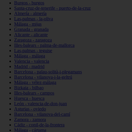
Burgos - burgos
Santa-cruz-de-tenerife - puerto-de-la-cruz
Almería - almería
Las-palmas - la-oliva
Málaga - mijas
Granada - granada
Alicante - alicante
Zaragoza - zaragoza
Illes-balears - palma-de-mallorca
Las-palmas - teguise
Málaga - málaga
Valencia - valencia
Madrid - madrid
Barcelona - palau-solità-i-plegamans
Barcelona - vilanova-i-la-geltrú
Málaga - vélez-málaga
Bizkaia - bilbao
Illes-balears - campos
Huesca - huesca
León - valencia-de-don-juan
Asturias - oviedo
Barcelona - vilanova-del-camí
Zamora - zamora
Cádiz - conil-de-la-frontera
Málaga - cártama