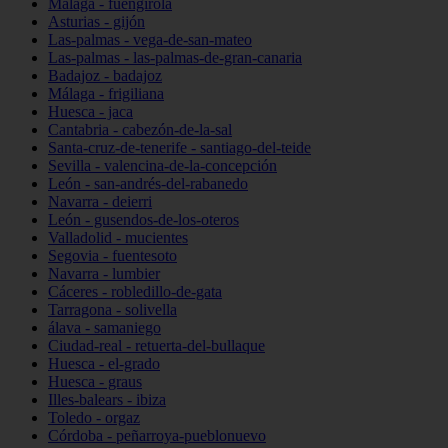
Málaga - fuengirola
Asturias - gijón
Las-palmas - vega-de-san-mateo
Las-palmas - las-palmas-de-gran-canaria
Badajoz - badajoz
Málaga - frigiliana
Huesca - jaca
Cantabria - cabezón-de-la-sal
Santa-cruz-de-tenerife - santiago-del-teide
Sevilla - valencina-de-la-concepción
León - san-andrés-del-rabanedo
Navarra - deierri
León - gusendos-de-los-oteros
Valladolid - mucientes
Segovia - fuentesoto
Navarra - lumbier
Cáceres - robledillo-de-gata
Tarragona - solivella
álava - samaniego
Ciudad-real - retuerta-del-bullaque
Huesca - el-grado
Huesca - graus
Illes-balears - ibiza
Toledo - orgaz
Córdoba - peñarroya-pueblonuevo