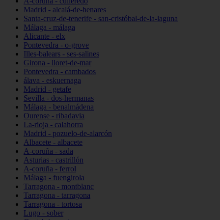
A-coruña - culleredo
Madrid - alcalá-de-henares
Santa-cruz-de-tenerife - san-cristóbal-de-la-laguna
Málaga - málaga
Alicante - elx
Pontevedra - o-grove
Illes-balears - ses-salines
Girona - lloret-de-mar
Pontevedra - cambados
álava - eskuernaga
Madrid - getafe
Sevilla - dos-hermanas
Málaga - benalmádena
Ourense - ribadavia
La-rioja - calahorra
Madrid - pozuelo-de-alarcón
Albacete - albacete
A-coruña - sada
Asturias - castrillón
A-coruña - ferrol
Málaga - fuengirola
Tarragona - montblanc
Tarragona - tarragona
Tarragona - tortosa
Lugo - sober