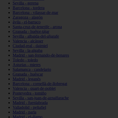
Sevilla - gerena
Barcelona - tordera
Barcelona - vilassar-de-mar
Zaragoza - alagón
ávila - el-barraco
Santa-cruz-de-tenerife - arona
Granada - huétor-tájar
Sevilla - albaida-del-aljarafe
Valencia - alcàsser
Ciudad-real - daimiel
Sevilla - la-algaba
Madrid - san-fernando-de-henares
Toledo - toledo
Asturias - mieres
Salamanca - candelario
Granada - huéscar
Madrid - leganés
Barcelona - cornellà-de-llobregat
Valencia - quart-de-poblet
Pontevedra - tomiño
Sevilla - san-juan-de-aznalfarache
Madrid - fuenlabrada
Valladolid - peñafiel
Madrid - parla
Madrid - el-álamo