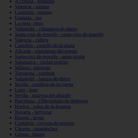
A-coruña - betanzos
Valencia - mislata
Cantabria - miengo
Granada - gor
La-rioja - tirgo
Valladolid - villanueva-de-duero
Santa-cruz-de-tenerife - santa-cruz-de-tenerife
Valencia - cullera
Castellón - castelló-de-la-plana
Alicante - guardamar-del-segura
Santa-cruz-de-tenerife - santa-úrsula
Salamanca - ciudad-rodrigo
Málaga - estepona
Tarragona - cambrils
Valladolid - laguna-de-duero
Sevilla - castilleja-de-la-cuesta
Lugo - lugo
Sevilla - mairena-del-aljarafe
Barcelona - l39hospitalet-de-llobregat
Huelva - palos-de-la-frontera
Navarra - berriozar
Burgos - lerma
Cantabria - corvera-de-toranzo
Cáceres - montánchez
Girona - blanes