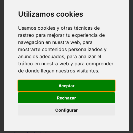
Santa-cruz-de-tenerife - los-llanos-de-aridane
Cantabria - suances
Utilizamos cookies
Sevilla - bormujos
Granada - monachil
Málaga - júzcar
Usamos cookies y otras técnicas de
Huesca - isábena
rastreo para mejorar tu experiencia de
Huesca - alquézar
navegación en nuestra web, para
Huesca - castejón-de-sos
Lleida - alt-àneu
mostrarte contenidos personalizados y
Sevilla - marinaleda
anuncios adecuados, para analizar el
Córdoba - almedinilla
tráfico en nuestra web y para comprender
Navarra - zangoza
Cantabria - arenas-de-iguña
de donde llegan nuestros visitantes.
Barcelona - la-pobla-de-lillet
Murcia - cartagena
Las-palmas - yaiza
Aceptar
Madrid - nuevo-baztán
Sevilla - arahal
Rechazar
Málaga - istán
Valladolid - fuensaldaña
Configurar
Sevilla - salteras
Huesca - biescas
Granada - pampaneira
La-rioja - ezcaray