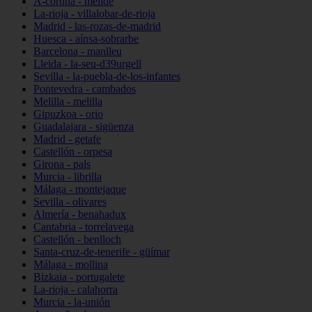
A-coruña - melide
La-rioja - villalobar-de-rioja
Madrid - las-rozas-de-madrid
Huesca - aínsa-sobrarbe
Barcelona - manlleu
Lleida - la-seu-d39urgell
Sevilla - la-puebla-de-los-infantes
Pontevedra - cambados
Melilla - melilla
Gipuzkoa - orio
Guadalajara - sigüenza
Madrid - getafe
Castellón - orpesa
Girona - pals
Murcia - librilla
Málaga - montejaque
Sevilla - olivares
Almería - benahadux
Cantabria - torrelavega
Castellón - benlloch
Santa-cruz-de-tenerife - güímar
Málaga - mollina
Bizkaia - portugalete
La-rioja - calahorra
Murcia - la-unión