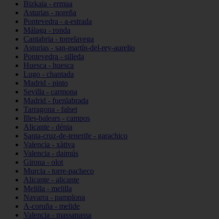
Bizkaia - ermua
Asturias - noreña
Pontevedra - a-estrada
Málaga - ronda
Cantabria - torrelavega
Asturias - san-martín-del-rey-aurelio
Pontevedra - silleda
Huesca - huesca
Lugo - chantada
Madrid - pinto
Sevilla - carmona
Madrid - fuenlabrada
Tarragona - falset
Illes-balears - campos
Alicante - dénia
Santa-cruz-de-tenerife - garachico
Valencia - xàtiva
Valencia - daimús
Girona - olot
Murcia - torre-pacheco
Alicante - alicante
Melilla - melilla
Navarra - pamplona
A-coruña - melide
Valencia - massanassa