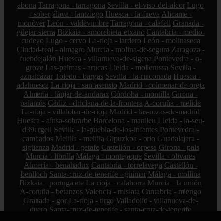
abona
Tarragona - tarragona
Sevilla - el-viso-del-alcor
Lugo
- sober
álava - lantziego
Huesca - la-fueva
Alicante -
monòver
León - valdevimbre
Tarragona - calafell
Granada -
güejar-sierra
Bizkaia - amorebieta-etxano
Cantabria - medio-
cudeyo
Lugo - cervo
La-rioja - lardero
León - molinaseca
Ciudad-real - almagro
Murcia - molina-de-segura
Zaragoza -
fuendejalón
Huesca - villanueva-de-sigena
Pontevedra - o-
grove
Las-palmas - arucas
Lleida - mollerussa
Sevilla -
aznalcázar
Toledo - bargas
Sevilla - la-rinconada
Huesca -
adahuesca
La-rioja - san-asensio
Madrid - colmenar-de-oreja
Almería - láujar-de-andarax
Córdoba - montilla
Girona -
palamós
Cádiz - chiclana-de-la-frontera
A-coruña - melide
La-rioja - villalobar-de-rioja
Madrid - las-rozas-de-madrid
Huesca - aínsa-sobrarbe
Barcelona - manlleu
Lleida - la-seu-
d39urgell
Sevilla - la-puebla-de-los-infantes
Pontevedra -
cambados
Melilla - melilla
Gipuzkoa - orio
Guadalajara -
sigüenza
Madrid - getafe
Castellón - orpesa
Girona - pals
Murcia - librilla
Málaga - montejaque
Sevilla - olivares
Almería - benahadux
Cantabria - torrelavega
Castellón -
benlloch
Santa-cruz-de-tenerife - güímar
Málaga - mollina
Bizkaia - portugalete
La-rioja - calahorra
Murcia - la-unión
A-coruña - betanzos
Valencia - mislata
Cantabria - miengo
Granada - gor
La-rioja - tirgo
Valladolid - villanueva-de-
duero
Santa-cruz-de-tenerife - santa-cruz-de-tenerife
Valencia - cullera
Castellón - castelló-de-la-plana
Alicante -