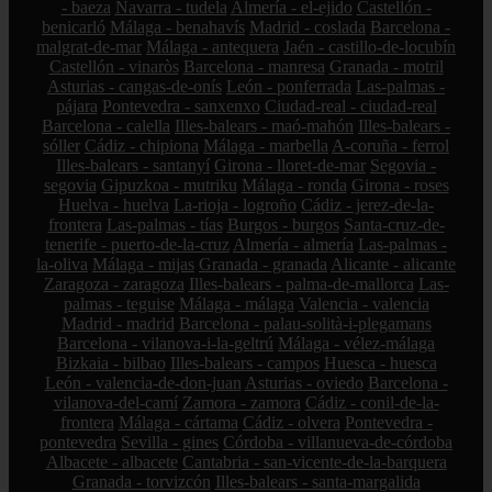
- baeza
Navarra - tudela
Almería - el-ejido
Castellón -
benicarló
Málaga - benahavís
Madrid - coslada
Barcelona -
malgrat-de-mar
Málaga - antequera
Jaén - castillo-de-locubín
Castellón - vinaròs
Barcelona - manresa
Granada - motril
Asturias - cangas-de-onís
León - ponferrada
Las-palmas -
pájara
Pontevedra - sanxenxo
Ciudad-real - ciudad-real
Barcelona - calella
Illes-balears - maó-mahón
Illes-balears -
sóller
Cádiz - chipiona
Málaga - marbella
A-coruña - ferrol
Illes-balears - santanyí
Girona - lloret-de-mar
Segovia -
segovia
Gipuzkoa - mutriku
Málaga - ronda
Girona - roses
Huelva - huelva
La-rioja - logroño
Cádiz - jerez-de-la-
frontera
Las-palmas - tías
Burgos - burgos
Santa-cruz-de-
tenerife - puerto-de-la-cruz
Almería - almería
Las-palmas -
la-oliva
Málaga - mijas
Granada - granada
Alicante - alicante
Zaragoza - zaragoza
Illes-balears - palma-de-mallorca
Las-
palmas - teguise
Málaga - málaga
Valencia - valencia
Madrid - madrid
Barcelona - palau-solità-i-plegamans
Barcelona - vilanova-i-la-geltrú
Málaga - vélez-málaga
Bizkaia - bilbao
Illes-balears - campos
Huesca - huesca
León - valencia-de-don-juan
Asturias - oviedo
Barcelona -
vilanova-del-camí
Zamora - zamora
Cádiz - conil-de-la-
frontera
Málaga - cártama
Cádiz - olvera
Pontevedra -
pontevedra
Sevilla - gines
Córdoba - villanueva-de-córdoba
Albacete - albacete
Cantabria - san-vicente-de-la-barquera
Granada - torvizcón
Illes-balears - santa-margalida