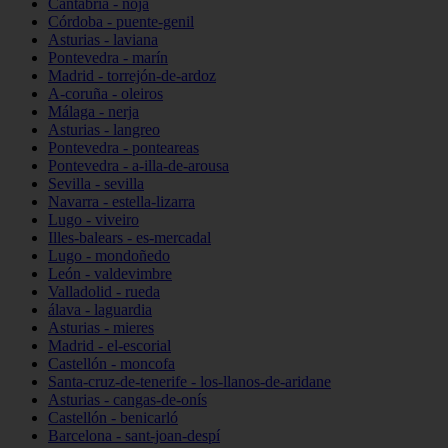
Cantabria - noja
Córdoba - puente-genil
Asturias - laviana
Pontevedra - marín
Madrid - torrejón-de-ardoz
A-coruña - oleiros
Málaga - nerja
Asturias - langreo
Pontevedra - ponteareas
Pontevedra - a-illa-de-arousa
Sevilla - sevilla
Navarra - estella-lizarra
Lugo - viveiro
Illes-balears - es-mercadal
Lugo - mondoñedo
León - valdevimbre
Valladolid - rueda
álava - laguardia
Asturias - mieres
Madrid - el-escorial
Castellón - moncofa
Santa-cruz-de-tenerife - los-llanos-de-aridane
Asturias - cangas-de-onís
Castellón - benicarló
Barcelona - sant-joan-despí