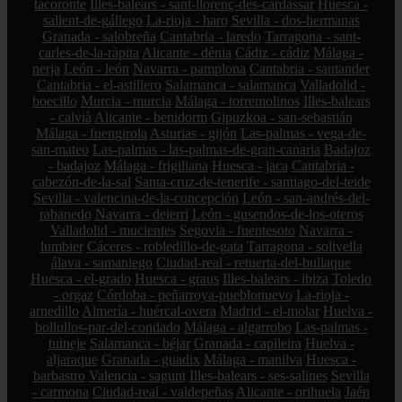
tacoronte
Illes-balears - sant-llorenç-des-cardassar
Huesca -
sallent-de-gállego
La-rioja - haro
Sevilla - dos-hermanas
Granada - salobreña
Cantabria - laredo
Tarragona - sant-
carles-de-la-ràpita
Alicante - dénia
Cádiz - cádiz
Málaga -
nerja
León - león
Navarra - pamplona
Cantabria - santander
Cantabria - el-astillero
Salamanca - salamanca
Valladolid -
boecillo
Murcia - murcia
Málaga - torremolinos
Illes-balears
- calvià
Alicante - benidorm
Gipuzkoa - san-sebastián
Málaga - fuengirola
Asturias - gijón
Las-palmas - vega-de-
san-mateo
Las-palmas - las-palmas-de-gran-canaria
Badajoz
- badajoz
Málaga - frigiliana
Huesca - jaca
Cantabria -
cabezón-de-la-sal
Santa-cruz-de-tenerife - santiago-del-teide
Sevilla - valencina-de-la-concepción
León - san-andrés-del-
rabanedo
Navarra - deierri
León - gusendos-de-los-oteros
Valladolid - mucientes
Segovia - fuentesoto
Navarra -
lumbier
Cáceres - robledillo-de-gata
Tarragona - solivella
álava - samaniego
Ciudad-real - retuerta-del-bullaque
Huesca - el-grado
Huesca - graus
Illes-balears - ibiza
Toledo
- orgaz
Córdoba - peñarroya-pueblonuevo
La-rioja -
arnedillo
Almería - huércal-overa
Madrid - el-molar
Huelva -
bollullos-par-del-condado
Málaga - algarrobo
Las-palmas -
tuineje
Salamanca - béjar
Granada - capileira
Huelva -
aljaraque
Granada - guadix
Málaga - manilva
Huesca -
barbastro
Valencia - sagunt
Illes-balears - ses-salines
Sevilla
- carmona
Ciudad-real - valdepeñas
Alicante - orihuela
Jaén