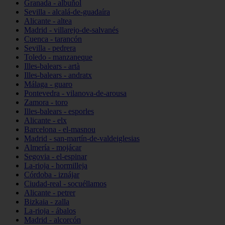
Granada - albuñol
Sevilla - alcalá-de-guadaíra
Alicante - altea
Madrid - villarejo-de-salvanés
Cuenca - tarancón
Sevilla - pedrera
Toledo - manzaneque
Illes-balears - artà
Illes-balears - andratx
Málaga - guaro
Pontevedra - vilanova-de-arousa
Zamora - toro
Illes-balears - esporles
Alicante - elx
Barcelona - el-masnou
Madrid - san-martín-de-valdeiglesias
Almería - mojácar
Segovia - el-espinar
La-rioja - hormilleja
Córdoba - iznájar
Ciudad-real - socuéllamos
Alicante - petrer
Bizkaia - zalla
La-rioja - ábalos
Madrid - alcorcón