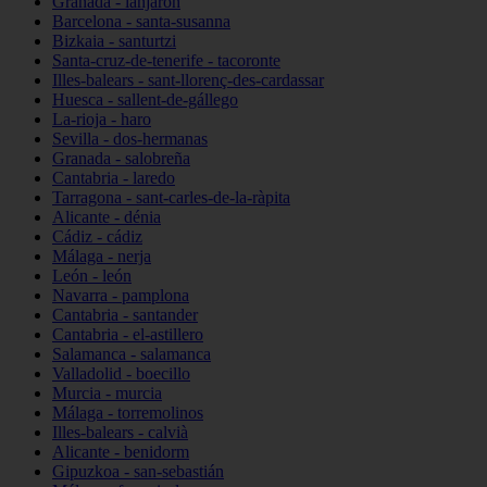
Granada - lanjarón
Barcelona - santa-susanna
Bizkaia - santurtzi
Santa-cruz-de-tenerife - tacoronte
Illes-balears - sant-llorenç-des-cardassar
Huesca - sallent-de-gállego
La-rioja - haro
Sevilla - dos-hermanas
Granada - salobreña
Cantabria - laredo
Tarragona - sant-carles-de-la-ràpita
Alicante - dénia
Cádiz - cádiz
Málaga - nerja
León - león
Navarra - pamplona
Cantabria - santander
Cantabria - el-astillero
Salamanca - salamanca
Valladolid - boecillo
Murcia - murcia
Málaga - torremolinos
Illes-balears - calvià
Alicante - benidorm
Gipuzkoa - san-sebastián