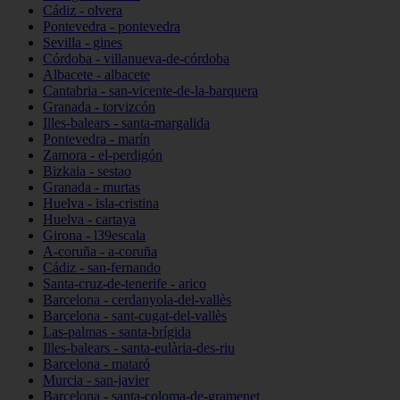
Cádiz - olvera
Pontevedra - pontevedra
Sevilla - gines
Córdoba - villanueva-de-córdoba
Albacete - albacete
Cantabria - san-vicente-de-la-barquera
Granada - torvizcón
Illes-balears - santa-margalida
Pontevedra - marín
Zamora - el-perdigón
Bizkaia - sestao
Granada - murtas
Huelva - isla-cristina
Huelva - cartaya
Girona - l39escala
A-coruña - a-coruña
Cádiz - san-fernando
Santa-cruz-de-tenerife - arico
Barcelona - cerdanyola-del-vallès
Barcelona - sant-cugat-del-vallès
Las-palmas - santa-brígida
Illes-balears - santa-eulària-des-riu
Barcelona - mataró
Murcia - san-javier
Barcelona - santa-coloma-de-gramenet