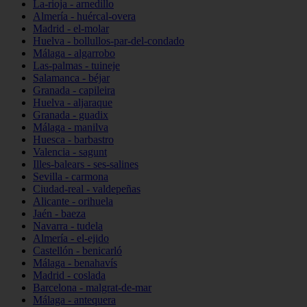
La-rioja - arnedillo
Almería - huércal-overa
Madrid - el-molar
Huelva - bollullos-par-del-condado
Málaga - algarrobo
Las-palmas - tuineje
Salamanca - béjar
Granada - capileira
Huelva - aljaraque
Granada - guadix
Málaga - manilva
Huesca - barbastro
Valencia - sagunt
Illes-balears - ses-salines
Sevilla - carmona
Ciudad-real - valdepeñas
Alicante - orihuela
Jaén - baeza
Navarra - tudela
Almería - el-ejido
Castellón - benicarló
Málaga - benahavís
Madrid - coslada
Barcelona - malgrat-de-mar
Málaga - antequera