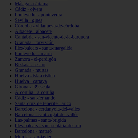
Málaga - cártama
Cádiz - olvera
Pontevedra - pontevedra
Sevilla - gines
Córdoba - villanueva-de-córdoba
Albacete - albacete
Cantabria - san-vicente-de-la-barquera
Granada - torvizcón
Illes-balears - santa-margalida
Pontevedra - marín
Zamora - el-perdigón
Bizkaia - sestao
Granada - murtas
Huelva - isla-cristina
Huelva - cartaya
Girona - l39escala
A-coruña - a-coruña
Cádiz - san-fernando
Santa-cruz-de-tenerife - arico
Barcelona - cerdanyola-del-vallès
Barcelona - sant-cugat-del-vallès
Las-palmas - santa-brígida
Illes-balears - santa-eulària-des-riu
Barcelona - mataró
Murcia - san-javier