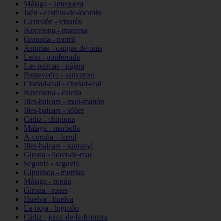
Málaga - antequera
Jaén - castillo-de-locubín
Castellón - vinaròs
Barcelona - manresa
Granada - motril
Asturias - cangas-de-onís
León - ponferrada
Las-palmas - pájara
Pontevedra - sanxenxo
Ciudad-real - ciudad-real
Barcelona - calella
Illes-balears - maó-mahón
Illes-balears - sóller
Cádiz - chipiona
Málaga - marbella
A-coruña - ferrol
Illes-balears - santanyí
Girona - lloret-de-mar
Segovia - segovia
Gipuzkoa - mutriku
Málaga - ronda
Girona - roses
Huelva - huelva
La-rioja - logroño
Cádiz - jerez-de-la-frontera