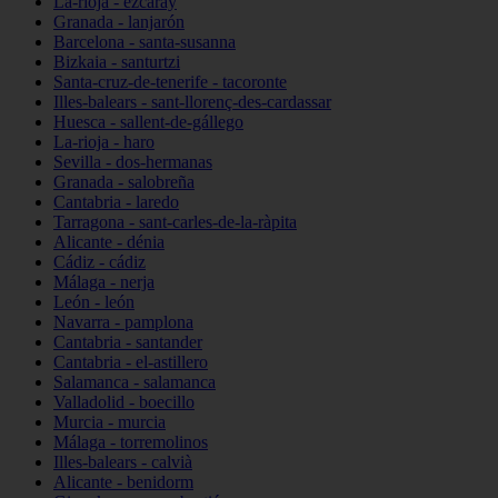
La-rioja - ezcaray
Granada - lanjarón
Barcelona - santa-susanna
Bizkaia - santurtzi
Santa-cruz-de-tenerife - tacoronte
Illes-balears - sant-llorenç-des-cardassar
Huesca - sallent-de-gállego
La-rioja - haro
Sevilla - dos-hermanas
Granada - salobreña
Cantabria - laredo
Tarragona - sant-carles-de-la-ràpita
Alicante - dénia
Cádiz - cádiz
Málaga - nerja
León - león
Navarra - pamplona
Cantabria - santander
Cantabria - el-astillero
Salamanca - salamanca
Valladolid - boecillo
Murcia - murcia
Málaga - torremolinos
Illes-balears - calvià
Alicante - benidorm