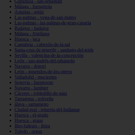
Gipuzkoa - san-sebastián
Málaga - fuengirola
Asturias - gijón
Las-palmas - vega-de-san-mateo
Las-palmas - las-palmas-de-gran-canaria
Badajoz - badajoz
Málaga - frigiliana
Huesca - jaca
Cantabria - cabezón-de-la-sal
Santa-cruz-de-tenerife - santiago-del-teide
Sevilla - valencina-de-la-concepción
León - san-andrés-del-rabanedo
Navarra - deierri
León - gusendos-de-los-oteros
Valladolid - mucientes
Segovia - fuentesoto
Navarra - lumbier
Cáceres - robledillo-de-gata
Tarragona - solivella
álava - samaniego
Ciudad-real - retuerta-del-bullaque
Huesca - el-grado
Huesca - graus
Illes-balears - ibiza
Toledo - orgaz