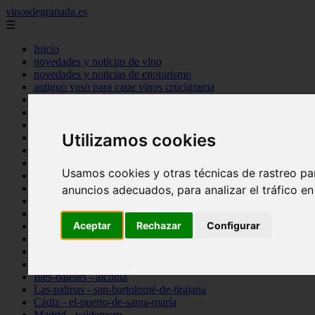
vinosdegranada.es
☰
Inicio
novedades y noticias de vino
novedades y noticias de enoturismo
antiguo vaso para catar vinos crucigrama
bulgaria
comprar
espana
Utilizamos cookies
tipo
vinos
Córdoba - córdoba
Usamos cookies y otras técnicas de rastreo pa
Sevilla - sevilla
Barcelona - barcelona
anuncios adecuados, para analizar el tráfico e
Ciudad-real - montiel
Santa-cruz-de-tenerife - guía-de-isora
Aceptar
Rechazar
Configurar
La-rioja - casalarreina
Almería - roquetas-de-mar
Madrid - pozuelo-de-alarcón
Granada - almuñécar
Illes-balears - alcúdia
Las-palmas - san-bartolomé-de-tirajana
Cádiz - el-puerto-de-santa-maría
Madrid - valdemoro