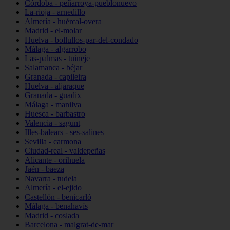
Córdoba - peñarroya-pueblonuevo
La-rioja - arnedillo
Almería - huércal-overa
Madrid - el-molar
Huelva - bollullos-par-del-condado
Málaga - algarrobo
Las-palmas - tuineje
Salamanca - béjar
Granada - capileira
Huelva - aljaraque
Granada - guadix
Málaga - manilva
Huesca - barbastro
Valencia - sagunt
Illes-balears - ses-salines
Sevilla - carmona
Ciudad-real - valdepeñas
Alicante - orihuela
Jaén - baeza
Navarra - tudela
Almería - el-ejido
Castellón - benicarló
Málaga - benahavís
Madrid - coslada
Barcelona - malgrat-de-mar