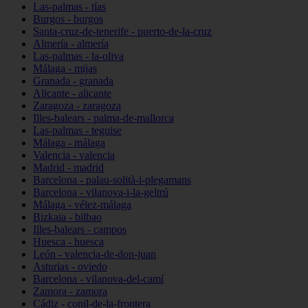
Las-palmas - tías
Burgos - burgos
Santa-cruz-de-tenerife - puerto-de-la-cruz
Almería - almería
Las-palmas - la-oliva
Málaga - mijas
Granada - granada
Alicante - alicante
Zaragoza - zaragoza
Illes-balears - palma-de-mallorca
Las-palmas - teguise
Málaga - málaga
Valencia - valencia
Madrid - madrid
Barcelona - palau-solità-i-plegamans
Barcelona - vilanova-i-la-geltrú
Málaga - vélez-málaga
Bizkaia - bilbao
Illes-balears - campos
Huesca - huesca
León - valencia-de-don-juan
Asturias - oviedo
Barcelona - vilanova-del-camí
Zamora - zamora
Cádiz - conil-de-la-frontera