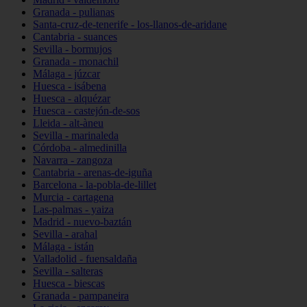
Granada - pulianas
Santa-cruz-de-tenerife - los-llanos-de-aridane
Cantabria - suances
Sevilla - bormujos
Granada - monachil
Málaga - júzcar
Huesca - isábena
Huesca - alquézar
Huesca - castejón-de-sos
Lleida - alt-àneu
Sevilla - marinaleda
Córdoba - almedinilla
Navarra - zangoza
Cantabria - arenas-de-iguña
Barcelona - la-pobla-de-lillet
Murcia - cartagena
Las-palmas - yaiza
Madrid - nuevo-baztán
Sevilla - arahal
Málaga - istán
Valladolid - fuensaldaña
Sevilla - salteras
Huesca - biescas
Granada - pampaneira