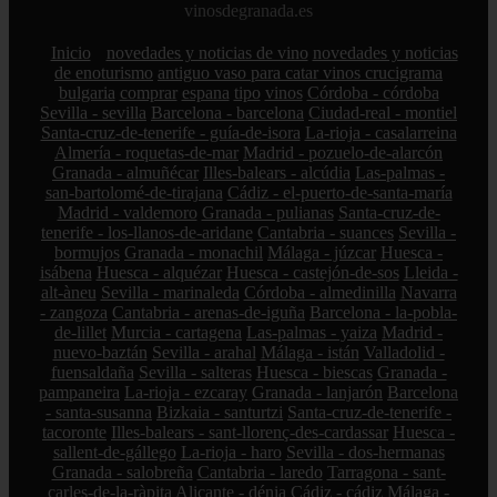
vinosdegranada.es
Inicio
novedades y noticias de vino
novedades y noticias
de enoturismo
antiguo vaso para catar vinos crucigrama
bulgaria
comprar
espana
tipo
vinos
Córdoba - córdoba
Sevilla - sevilla
Barcelona - barcelona
Ciudad-real - montiel
Santa-cruz-de-tenerife - guía-de-isora
La-rioja - casalarreina
Almería - roquetas-de-mar
Madrid - pozuelo-de-alarcón
Granada - almuñécar
Illes-balears - alcúdia
Las-palmas -
san-bartolomé-de-tirajana
Cádiz - el-puerto-de-santa-maría
Madrid - valdemoro
Granada - pulianas
Santa-cruz-de-
tenerife - los-llanos-de-aridane
Cantabria - suances
Sevilla -
bormujos
Granada - monachil
Málaga - júzcar
Huesca -
isábena
Huesca - alquézar
Huesca - castejón-de-sos
Lleida -
alt-àneu
Sevilla - marinaleda
Córdoba - almedinilla
Navarra
- zangoza
Cantabria - arenas-de-iguña
Barcelona - la-pobla-
de-lillet
Murcia - cartagena
Las-palmas - yaiza
Madrid -
nuevo-baztán
Sevilla - arahal
Málaga - istán
Valladolid -
fuensaldaña
Sevilla - salteras
Huesca - biescas
Granada -
pampaneira
La-rioja - ezcaray
Granada - lanjarón
Barcelona
- santa-susanna
Bizkaia - santurtzi
Santa-cruz-de-tenerife -
tacoronte
Illes-balears - sant-llorenç-des-cardassar
Huesca -
sallent-de-gállego
La-rioja - haro
Sevilla - dos-hermanas
Granada - salobreña
Cantabria - laredo
Tarragona - sant-
carles-de-la-ràpita
Alicante - dénia
Cádiz - cádiz
Málaga -