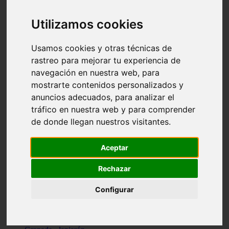
Santa-cruz-de-tenerife - los-llanos-de-aridane
Cantabria - suances
Utilizamos cookies
Sevilla - bormujos
Granada - monachil
Málaga - júzcar
Usamos cookies y otras técnicas de
Huesca - isábena
rastreo para mejorar tu experiencia de
Huesca - alquézar
navegación en nuestra web, para
Huesca - castejón-de-sos
Lleida - alt-àneu
mostrarte contenidos personalizados y
Sevilla - marinaleda
anuncios adecuados, para analizar el
Córdoba - almedinilla
tráfico en nuestra web y para comprender
Navarra - zangoza
Cantabria - arenas-de-iguña
de donde llegan nuestros visitantes.
Barcelona - la-pobla-de-lillet
Murcia - cartagena
Las-palmas - yaiza
Aceptar
Madrid - nuevo-baztán
Sevilla - arahal
Rechazar
Málaga - istán
Valladolid - fuensaldaña
Configurar
Sevilla - salteras
Huesca - biescas
Granada - pampaneira
La-rioja - ezcaray