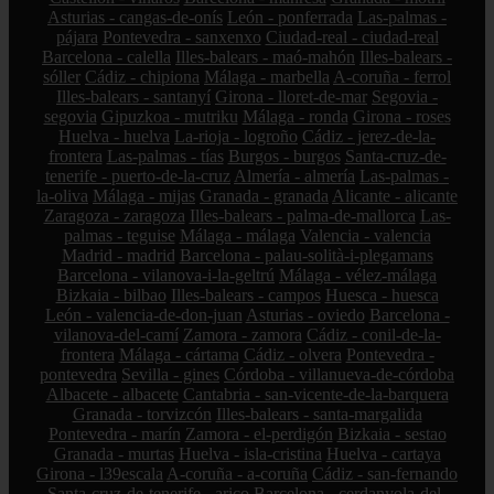
Asturias - cangas-de-onís
León - ponferrada
Las-palmas -
pájara
Pontevedra - sanxenxo
Ciudad-real - ciudad-real
Barcelona - calella
Illes-balears - maó-mahón
Illes-balears -
sóller
Cádiz - chipiona
Málaga - marbella
A-coruña - ferrol
Illes-balears - santanyí
Girona - lloret-de-mar
Segovia -
segovia
Gipuzkoa - mutriku
Málaga - ronda
Girona - roses
Huelva - huelva
La-rioja - logroño
Cádiz - jerez-de-la-
frontera
Las-palmas - tías
Burgos - burgos
Santa-cruz-de-
tenerife - puerto-de-la-cruz
Almería - almería
Las-palmas -
la-oliva
Málaga - mijas
Granada - granada
Alicante - alicante
Zaragoza - zaragoza
Illes-balears - palma-de-mallorca
Las-
palmas - teguise
Málaga - málaga
Valencia - valencia
Madrid - madrid
Barcelona - palau-solità-i-plegamans
Barcelona - vilanova-i-la-geltrú
Málaga - vélez-málaga
Bizkaia - bilbao
Illes-balears - campos
Huesca - huesca
León - valencia-de-don-juan
Asturias - oviedo
Barcelona -
vilanova-del-camí
Zamora - zamora
Cádiz - conil-de-la-
frontera
Málaga - cártama
Cádiz - olvera
Pontevedra -
pontevedra
Sevilla - gines
Córdoba - villanueva-de-córdoba
Albacete - albacete
Cantabria - san-vicente-de-la-barquera
Granada - torvizcón
Illes-balears - santa-margalida
Pontevedra - marín
Zamora - el-perdigón
Bizkaia - sestao
Granada - murtas
Huelva - isla-cristina
Huelva - cartaya
Girona - l39escala
A-coruña - a-coruña
Cádiz - san-fernando
Santa-cruz-de-tenerife - arico
Barcelona - cerdanyola-del-