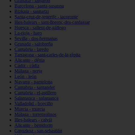
Granada - lanjarón
Barcelona - santa-susanna
Bizkaia - santurtzi
Santa-cruz-de-tenerife - tacoronte
Illes-balears - sant-llorenç-des-cardassar
Huesca - sallent-de-gállego
La-rioja - haro
Sevilla - dos-hermanas
Granada - salobreña
Cantabria - laredo
Tarragona - sant-carles-de-la-ràpita
Alicante - dénia
Cádiz - cádiz
Málaga - nerja
León - león
Navarra - pamplona
Cantabria - santander
Cantabria - el-astillero
Salamanca - salamanca
Valladolid - boecillo
Murcia - murcia
Málaga - torremolinos
Illes-balears - calvià
Alicante - benidorm
Gipuzkoa - san-sebastián