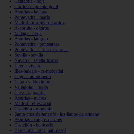
Cantabria - noja
Córdoba - puente-genil
Asturias - laviana
Pontevedra - marín
Madrid - torrejón-de-ardoz
A-coruña - oleiros
Málaga - nerja
Asturias - langreo
Pontevedra - ponteareas
Pontevedra - a-illa-de-arousa
Sevilla - sevilla
Navarra - estella-lizarra
Lugo - viveiro
Illes-balears - es-mercadal
Lugo - mondoñedo
León - valdevimbre
Valladolid - rueda
álava - laguardia
Asturias - mieres
Madrid - el-escorial
Castellón - moncofa
Santa-cruz-de-tenerife - los-llanos-de-aridane
Asturias - cangas-de-onís
Castellón - benicarló
Barcelona - sant-joan-despí