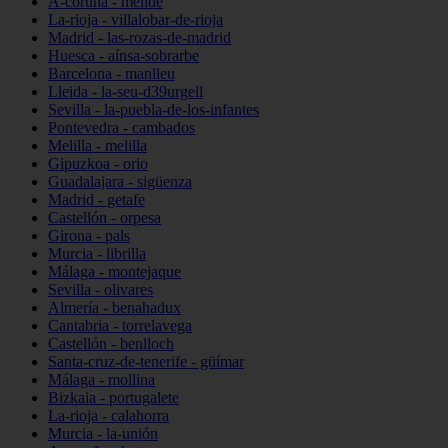
A-coruña - melide
La-rioja - villalobar-de-rioja
Madrid - las-rozas-de-madrid
Huesca - aínsa-sobrarbe
Barcelona - manlleu
Lleida - la-seu-d39urgell
Sevilla - la-puebla-de-los-infantes
Pontevedra - cambados
Melilla - melilla
Gipuzkoa - orio
Guadalajara - sigüenza
Madrid - getafe
Castellón - orpesa
Girona - pals
Murcia - librilla
Málaga - montejaque
Sevilla - olivares
Almería - benahadux
Cantabria - torrelavega
Castellón - benlloch
Santa-cruz-de-tenerife - güímar
Málaga - mollina
Bizkaia - portugalete
La-rioja - calahorra
Murcia - la-unión