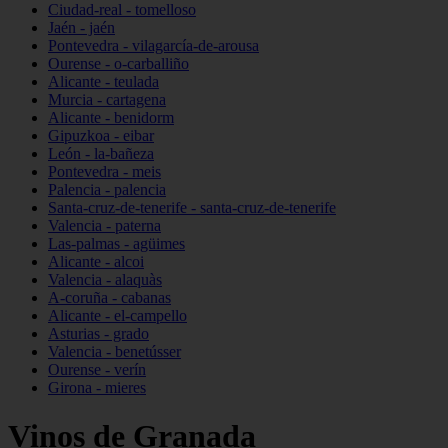
Ciudad-real - tomelloso
Jaén - jaén
Pontevedra - vilagarcía-de-arousa
Ourense - o-carballiño
Alicante - teulada
Murcia - cartagena
Alicante - benidorm
Gipuzkoa - eibar
León - la-bañeza
Pontevedra - meis
Palencia - palencia
Santa-cruz-de-tenerife - santa-cruz-de-tenerife
Valencia - paterna
Las-palmas - agüimes
Alicante - alcoi
Valencia - alaquàs
A-coruña - cabanas
Alicante - el-campello
Asturias - grado
Valencia - benetússer
Ourense - verín
Girona - mieres
Vinos de Granada