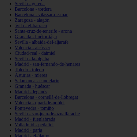
Sevilla - gerena
Barcelona - tordera
Barcelona - vilassar-de-mar
Zaragoza - alagón
ávila - el-barraco
Santa-cruz-de-tenerife - arona
Granada - huétor-tájar
Sevilla - albaida-del-aljarafe
Valencia - alcàsser
Ciudad-real - daimiel
Sevilla - la-algaba
Madrid - san-fernando-de-henares
Toledo - toledo
Asturias - mieres
Salamanca - candelario
Granada - huéscar
Madrid - leganés
Barcelona - cornellà-de-llobregat
Valencia - quart-de-poblet
Pontevedra - tomiño
Sevilla - san-juan-de-aznalfarache
Madrid - fuenlabrada
Valladolid - peñafiel
Madrid - parla
Madrid - el-álamo