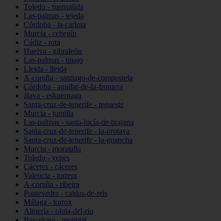
Toledo - fuensalida
Las-palmas - tejeda
Córdoba - la-carlota
Murcia - cehegín
Cádiz - rota
Huelva - gibraleón
Las-palmas - tinajo
Lleida - lleida
A-coruña - santiago-de-compostela
Córdoba - aguilar-de-la-frontera
álava - eskuernaga
Santa-cruz-de-tenerife - tegueste
Murcia - jumilla
Las-palmas - santa-lucía-de-tirajana
Santa-cruz-de-tenerife - la-orotava
Santa-cruz-de-tenerife - la-guancha
Murcia - moratalla
Toledo - yepes
Cáceres - cáceres
Valencia - torrent
A-coruña - ribeira
Pontevedra - caldas-de-reis
Málaga - torrox
Almería - olula-del-río
Barcelona - montgat