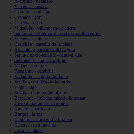
A-coruña - betanzos
Valencia - mislata
Cantabria - miengo
Granada - gor
La-rioja - tirgo
Valladolid - villanueva-de-duero
Santa-cruz-de-tenerife - santa-cruz-de-tenerife
Valencia - cullera
Castellón - castelló-de-la-plana
Alicante - guardamar-del-segura
Santa-cruz-de-tenerife - santa-úrsula
Salamanca - ciudad-rodrigo
Málaga - estepona
Tarragona - cambrils
Valladolid - laguna-de-duero
Sevilla - castilleja-de-la-cuesta
Lugo - lugo
Sevilla - mairena-del-aljarafe
Barcelona - l39hospitalet-de-llobregat
Huelva - palos-de-la-frontera
Navarra - berriozar
Burgos - lerma
Cantabria - corvera-de-toranzo
Cáceres - montánchez
Girona - blanes