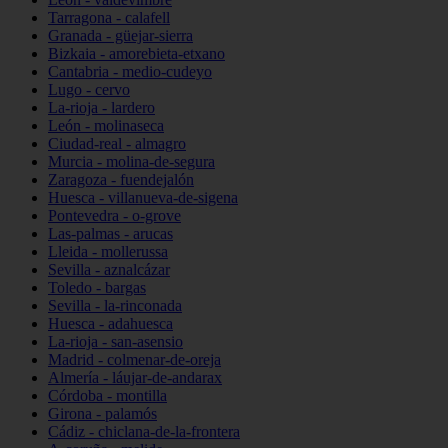
Tarragona - calafell
Granada - güejar-sierra
Bizkaia - amorebieta-etxano
Cantabria - medio-cudeyo
Lugo - cervo
La-rioja - lardero
León - molinaseca
Ciudad-real - almagro
Murcia - molina-de-segura
Zaragoza - fuendejalón
Huesca - villanueva-de-sigena
Pontevedra - o-grove
Las-palmas - arucas
Lleida - mollerussa
Sevilla - aznalcázar
Toledo - bargas
Sevilla - la-rinconada
Huesca - adahuesca
La-rioja - san-asensio
Madrid - colmenar-de-oreja
Almería - láujar-de-andarax
Córdoba - montilla
Girona - palamós
Cádiz - chiclana-de-la-frontera