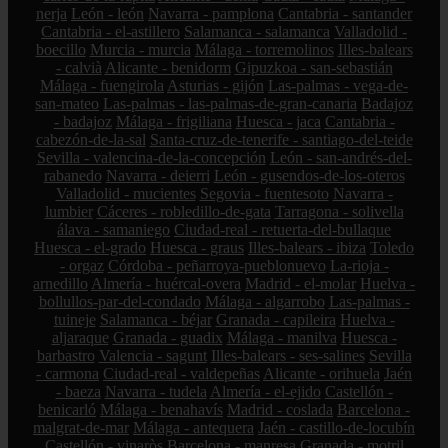
nerja
León - león
Navarra - pamplona
Cantabria - santander
Cantabria - el-astillero
Salamanca - salamanca
Valladolid -
boecillo
Murcia - murcia
Málaga - torremolinos
Illes-balears
- calvià
Alicante - benidorm
Gipuzkoa - san-sebastián
Málaga - fuengirola
Asturias - gijón
Las-palmas - vega-de-
san-mateo
Las-palmas - las-palmas-de-gran-canaria
Badajoz
- badajoz
Málaga - frigiliana
Huesca - jaca
Cantabria -
cabezón-de-la-sal
Santa-cruz-de-tenerife - santiago-del-teide
Sevilla - valencina-de-la-concepción
León - san-andrés-del-
rabanedo
Navarra - deierri
León - gusendos-de-los-oteros
Valladolid - mucientes
Segovia - fuentesoto
Navarra -
lumbier
Cáceres - robledillo-de-gata
Tarragona - solivella
álava - samaniego
Ciudad-real - retuerta-del-bullaque
Huesca - el-grado
Huesca - graus
Illes-balears - ibiza
Toledo
- orgaz
Córdoba - peñarroya-pueblonuevo
La-rioja -
arnedillo
Almería - huércal-overa
Madrid - el-molar
Huelva -
bollullos-par-del-condado
Málaga - algarrobo
Las-palmas -
tuineje
Salamanca - béjar
Granada - capileira
Huelva -
aljaraque
Granada - guadix
Málaga - manilva
Huesca -
barbastro
Valencia - sagunt
Illes-balears - ses-salines
Sevilla
- carmona
Ciudad-real - valdepeñas
Alicante - orihuela
Jaén
- baeza
Navarra - tudela
Almería - el-ejido
Castellón -
benicarló
Málaga - benahavís
Madrid - coslada
Barcelona -
malgrat-de-mar
Málaga - antequera
Jaén - castillo-de-locubín
Castellón - vinaròs
Barcelona - manresa
Granada - motril