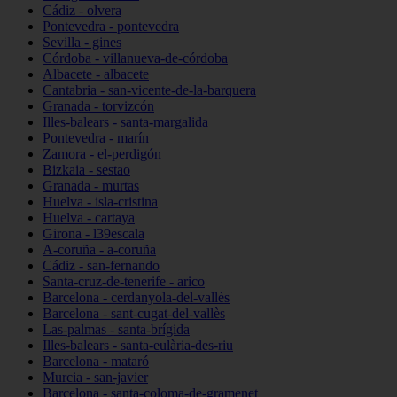
Cádiz - olvera
Pontevedra - pontevedra
Sevilla - gines
Córdoba - villanueva-de-córdoba
Albacete - albacete
Cantabria - san-vicente-de-la-barquera
Granada - torvizcón
Illes-balears - santa-margalida
Pontevedra - marín
Zamora - el-perdigón
Bizkaia - sestao
Granada - murtas
Huelva - isla-cristina
Huelva - cartaya
Girona - l39escala
A-coruña - a-coruña
Cádiz - san-fernando
Santa-cruz-de-tenerife - arico
Barcelona - cerdanyola-del-vallès
Barcelona - sant-cugat-del-vallès
Las-palmas - santa-brígida
Illes-balears - santa-eulària-des-riu
Barcelona - mataró
Murcia - san-javier
Barcelona - santa-coloma-de-gramenet