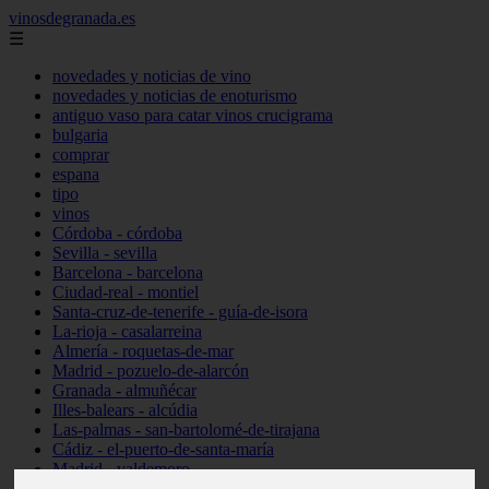
vinosdegranada.es
☰
novedades y noticias de vino
novedades y noticias de enoturismo
antiguo vaso para catar vinos crucigrama
bulgaria
comprar
espana
tipo
vinos
Córdoba - córdoba
Sevilla - sevilla
Barcelona - barcelona
Ciudad-real - montiel
Santa-cruz-de-tenerife - guía-de-isora
La-rioja - casalarreina
Almería - roquetas-de-mar
Madrid - pozuelo-de-alarcón
Granada - almuñécar
Illes-balears - alcúdia
Las-palmas - san-bartolomé-de-tirajana
Cádiz - el-puerto-de-santa-maría
Madrid - valdemoro
Granada - pulianas