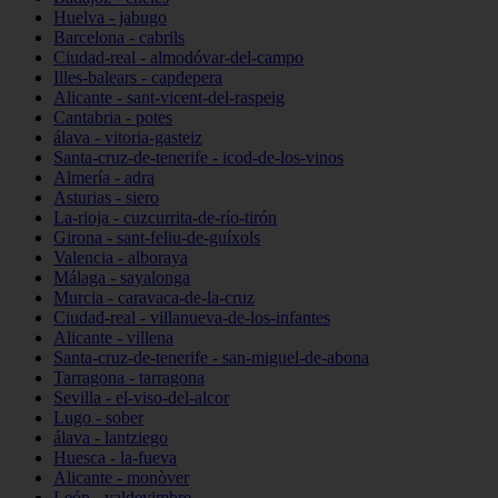
Huelva - jabugo
Barcelona - cabrils
Ciudad-real - almodóvar-del-campo
Illes-balears - capdepera
Alicante - sant-vicent-del-raspeig
Cantabria - potes
álava - vitoria-gasteiz
Santa-cruz-de-tenerife - icod-de-los-vinos
Almería - adra
Asturias - siero
La-rioja - cuzcurrita-de-río-tirón
Girona - sant-feliu-de-guíxols
Valencia - alboraya
Málaga - sayalonga
Murcia - caravaca-de-la-cruz
Ciudad-real - villanueva-de-los-infantes
Alicante - villena
Santa-cruz-de-tenerife - san-miguel-de-abona
Tarragona - tarragona
Sevilla - el-viso-del-alcor
Lugo - sober
álava - lantziego
Huesca - la-fueva
Alicante - monòver
León - valdevimbre