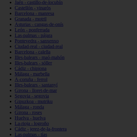
Jaén - castillo-de-locubín
Castellón - vinaròs
Barcelona - manresa
Granada - motril
Asturias - cangas-de-onís
León - ponferrada
Las-palmas - pájara
Pontevedra - sanxenxo
Ciudad-real - ciudad-real
Barcelona - calella
Illes-balears - maó-mahón
Illes-balears - sóller
Cádiz - chipiona
Málaga - marbella
A-coruña - ferrol
Illes-balears - santanyí
Girona - lloret-de-mar
Segovia - segovia
Gipuzkoa - mutriku
Málaga - ronda
Girona - roses
Huelva - huelva
La-rioja - logroño
Cádiz - jerez-de-la-frontera
Las-palmas - tías