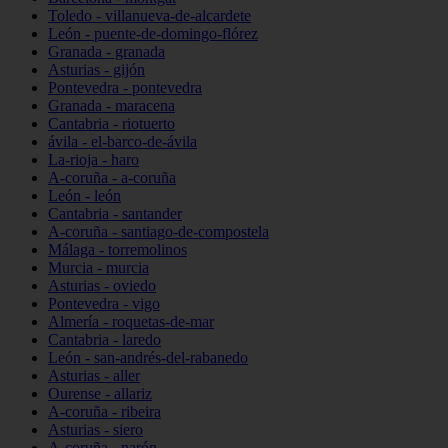
Toledo - villanueva-de-alcardete
León - puente-de-domingo-flórez
Granada - granada
Asturias - gijón
Pontevedra - pontevedra
Granada - maracena
Cantabria - riotuerto
ávila - el-barco-de-ávila
La-rioja - haro
A-coruña - a-coruña
León - león
Cantabria - santander
A-coruña - santiago-de-compostela
Málaga - torremolinos
Murcia - murcia
Asturias - oviedo
Pontevedra - vigo
Almería - roquetas-de-mar
Cantabria - laredo
León - san-andrés-del-rabanedo
Asturias - aller
Ourense - allariz
A-coruña - ribeira
Asturias - siero
A-coruña - narón