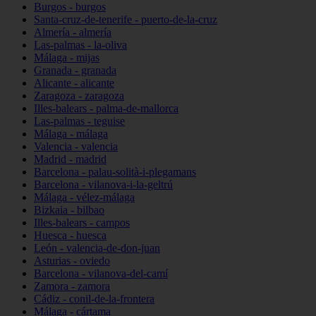
Burgos - burgos
Santa-cruz-de-tenerife - puerto-de-la-cruz
Almería - almería
Las-palmas - la-oliva
Málaga - mijas
Granada - granada
Alicante - alicante
Zaragoza - zaragoza
Illes-balears - palma-de-mallorca
Las-palmas - teguise
Málaga - málaga
Valencia - valencia
Madrid - madrid
Barcelona - palau-solità-i-plegamans
Barcelona - vilanova-i-la-geltrú
Málaga - vélez-málaga
Bizkaia - bilbao
Illes-balears - campos
Huesca - huesca
León - valencia-de-don-juan
Asturias - oviedo
Barcelona - vilanova-del-camí
Zamora - zamora
Cádiz - conil-de-la-frontera
Málaga - cártama