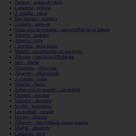
Zamora - peleas-de-abajo
Cantabria - reinosa
A-coruña - carral
Illes-balears - pollença
Granada - santa-fe
Santa-cruz-de-tenerife - san-cristóbal-de-la-laguna
Almería - padules
Almería - rioja
Castellón - benicàssim
Madrid - san-sebastián-de-los-reyes
Alicante - sant-joan-d39alacant
Jaén - úbeda
Tarragona - ulldecona
Albacete - villarrobledo
A-coruña - arzúa
Asturias - llanes
Santa-cruz-de-tenerife - candelaria
Ourense - ourense
Valencia - algemesí
Sevilla - badolatosa
Las-palmas - mogán
Huelva - almonte
Albacete - chinchilla-de-monte-aragón
Madrid - alpedrete
Cantabria - noja