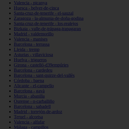
Valencia - picanya
Huesca - belver-de-cinca
Santa-cruz-de-tenerife - el-sauzal
Zaragoza - la-almunia-de-doña-godina
Santa-cruz-de-tenerife - los-realejos
Bizkaia - valle-de-trápaga-trapagaran
Madrid - valdemorillo
Valencia - manises
Barcelona - terrassa
Lleida - tremp
Asturias - villaviciosa
Huelva - trigueros
Girona - castelló-d39empúries
Barcelona - cardedeu
Barcelona - sant-quirze-del-vallès
Córdoba - baena
Alicante - el-campello
Barcelona - gavà
Murcia - abanilla
Ourense - o-carballiño
Barcelona - sabadell
Madrid - torrejón-de-ardoz
Teruel - alcorisa
Valencia - alfafar
Málaga - campillos