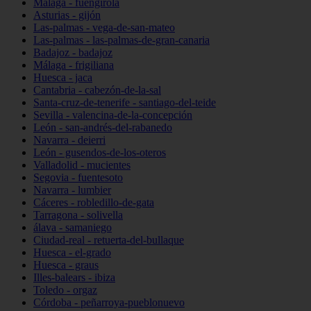
Málaga - fuengirola
Asturias - gijón
Las-palmas - vega-de-san-mateo
Las-palmas - las-palmas-de-gran-canaria
Badajoz - badajoz
Málaga - frigiliana
Huesca - jaca
Cantabria - cabezón-de-la-sal
Santa-cruz-de-tenerife - santiago-del-teide
Sevilla - valencina-de-la-concepción
León - san-andrés-del-rabanedo
Navarra - deierri
León - gusendos-de-los-oteros
Valladolid - mucientes
Segovia - fuentesoto
Navarra - lumbier
Cáceres - robledillo-de-gata
Tarragona - solivella
álava - samaniego
Ciudad-real - retuerta-del-bullaque
Huesca - el-grado
Huesca - graus
Illes-balears - ibiza
Toledo - orgaz
Córdoba - peñarroya-pueblonuevo