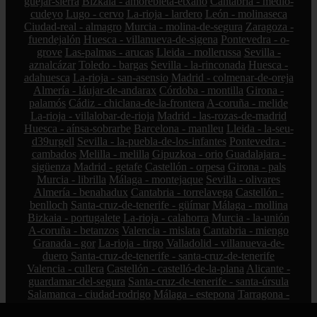
güejar-sierra
Bizkaia - amorebieta-etxano
Cantabria - medio-
cudeyo
Lugo - cervo
La-rioja - lardero
León - molinaseca
Ciudad-real - almagro
Murcia - molina-de-segura
Zaragoza -
fuendejalón
Huesca - villanueva-de-sigena
Pontevedra - o-
grove
Las-palmas - arucas
Lleida - mollerussa
Sevilla -
aznalcázar
Toledo - bargas
Sevilla - la-rinconada
Huesca -
adahuesca
La-rioja - san-asensio
Madrid - colmenar-de-oreja
Almería - láujar-de-andarax
Córdoba - montilla
Girona -
palamós
Cádiz - chiclana-de-la-frontera
A-coruña - melide
La-rioja - villalobar-de-rioja
Madrid - las-rozas-de-madrid
Huesca - aínsa-sobrarbe
Barcelona - manlleu
Lleida - la-seu-
d39urgell
Sevilla - la-puebla-de-los-infantes
Pontevedra -
cambados
Melilla - melilla
Gipuzkoa - orio
Guadalajara -
sigüenza
Madrid - getafe
Castellón - orpesa
Girona - pals
Murcia - librilla
Málaga - montejaque
Sevilla - olivares
Almería - benahadux
Cantabria - torrelavega
Castellón -
benlloch
Santa-cruz-de-tenerife - güímar
Málaga - mollina
Bizkaia - portugalete
La-rioja - calahorra
Murcia - la-unión
A-coruña - betanzos
Valencia - mislata
Cantabria - miengo
Granada - gor
La-rioja - tirgo
Valladolid - villanueva-de-
duero
Santa-cruz-de-tenerife - santa-cruz-de-tenerife
Valencia - cullera
Castellón - castelló-de-la-plana
Alicante -
guardamar-del-segura
Santa-cruz-de-tenerife - santa-úrsula
Salamanca - ciudad-rodrigo
Málaga - estepona
Tarragona -
cambrils
Valladolid - laguna-de-duero
Sevilla - castilleja-de-