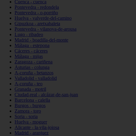
Cuenca - cuenca
Pontevedra - redondela
Pontevedra - o-porriño
Huelva - valverde-del-camino
Gipuzkoa - aretxabaleta
Pontevedra - vilanova-de-arousa
Lugo - ribadeo
Madrid - boadilla-del-monte
Málaga - estepona
Cáceres - cáceres
Málaga - mijas
Zaragoza - cariñena
Asturias - colunga
A-coruña - betanzos
Valladolid - valladolid
A-coruña - teo
Granada - motril
Ciudad-real - alcázar-de-san-juan
Barcelona - calella
Burgos - burgos
Zamora - toro
Soria - soria
Huelva - moguer
Alicante - la-vila-joiosa
Madrid - aranjuez