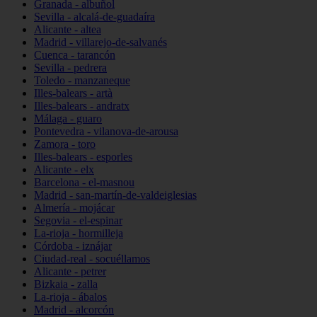
Granada - albuñol
Sevilla - alcalá-de-guadaíra
Alicante - altea
Madrid - villarejo-de-salvanés
Cuenca - tarancón
Sevilla - pedrera
Toledo - manzaneque
Illes-balears - artà
Illes-balears - andratx
Málaga - guaro
Pontevedra - vilanova-de-arousa
Zamora - toro
Illes-balears - esporles
Alicante - elx
Barcelona - el-masnou
Madrid - san-martín-de-valdeiglesias
Almería - mojácar
Segovia - el-espinar
La-rioja - hormilleja
Córdoba - iznájar
Ciudad-real - socuéllamos
Alicante - petrer
Bizkaia - zalla
La-rioja - ábalos
Madrid - alcorcón