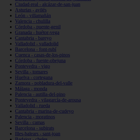
Ciudad-real - alcázar-de-san-juan
Asturias - avilés
León - villamañán
Valencia - chulilla
Córdoba - puente-genil
Granada - huétor-vega
Cantabria - bareyo
Valladolid - valladolid
Barcelona - font-rubí
Cuenca - casas-de-los-pinos
Córdoba - fuente-obejuna
Pontevedra - vigo
Sevilla - tomares
Huelva - cortegana
Zamora - pobladura-del-valle
Málaga - monda
Palencia - autilla-del-pino
Pontevedra - vilagarcía-de-arousa
Valladolid - rueda
Cantabria - marina-de-cudeyo
Palencia - moratinos
Sevilla - camas
Barcelona - subirats
Illes-balears - sant-joan
Badajoz - cheles