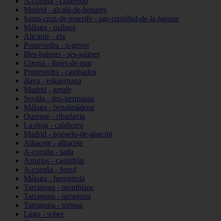
A-coruña - culleredo
Madrid - alcalá-de-henares
Santa-cruz-de-tenerife - san-cristóbal-de-la-laguna
Málaga - málaga
Alicante - elx
Pontevedra - o-grove
Illes-balears - ses-salines
Girona - lloret-de-mar
Pontevedra - cambados
álava - eskuernaga
Madrid - getafe
Sevilla - dos-hermanas
Málaga - benalmádena
Ourense - ribadavia
La-rioja - calahorra
Madrid - pozuelo-de-alarcón
Albacete - albacete
A-coruña - sada
Asturias - castrillón
A-coruña - ferrol
Málaga - fuengirola
Tarragona - montblanc
Tarragona - tarragona
Tarragona - tortosa
Lugo - sober