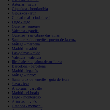
Asturias - navia
Gipuzkoa - hondarribia
Gipuzkoa - irun
Ciudad-real - ciudad-real
Lugo - lugo
Ourense - ourense
Valencia - gandia
Ourense - san-cibrao-das-viñas
Santa-cruz-de-tenerife - puerto-de-la-cruz
Málaga - marbella
Madrid - madrid
Las-palmas - telde
Valencia - valencia
Illes-balears - palma-de-mallorca
Barcelona - barcelona
Madrid - leganés
Málaga - torrox
Santa-cruz-de-tenerife - guía-de-isora
álava - leza
A-coruña - carballo
Madrid - el-boalo
Lugo - monterroso
Asturias - avilés
Granada - monachil