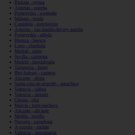
Bizkaia - ermua
Asturias - noreña
Pontevedra - a-estrada
Málaga - ronda
Cantabria - torrelavega
Asturias - san-martín-del-rey-aurelio
Pontevedra - silleda
Huesca - huesca
Lugo - chantada
Madrid - pinto
Sevilla - carmona
Madrid - fuenlabrada
Tarragona - falset
Illes-balears - campos
Alicante - dénia
Santa-cruz-de-tenerife - garachico
Valencia - xàtiva
Valencia - daimús
Girona - olot
Murcia - torre-pacheco
Alicante - alicante
Melilla - melilla
Navarra - pamplona
A-coruña - melide
Valencia - massanassa