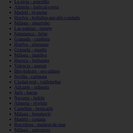
La-rioja - arnedillo
Almería - huércal-overa
Madrid - el-molar
Huelva - bollullos-par-del-condado
Málaga - algarrobo
Las-palmas - tuineje
Salamanca - béjar
Granada - capileira
Huelva - aljaraque
Granada - guadix
Málaga - manilva
Huesca - barbastro
Valencia - sagunt
Illes-balears - ses-salines
Sevilla - carmona
Ciudad-real - valdepeñas
Alicante - orihuela
Jaén - baeza
Navarra - tudela
Almería - el-ejido
Castellón - benicarló
Málaga - benahavís
Madrid - coslada
Barcelona - malgrat-de-mar
Málaga - antequera