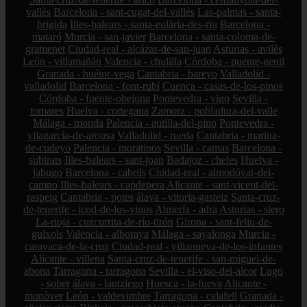
vallès
Barcelona - sant-cugat-del-vallès
Las-palmas - santa-
brígida
Illes-balears - santa-eulària-des-riu
Barcelona -
mataró
Murcia - san-javier
Barcelona - santa-coloma-de-
gramenet
Ciudad-real - alcázar-de-san-juan
Asturias - avilés
León - villamañán
Valencia - chulilla
Córdoba - puente-genil
Granada - huétor-vega
Cantabria - bareyo
Valladolid -
valladolid
Barcelona - font-rubí
Cuenca - casas-de-los-pinos
Córdoba - fuente-obejuna
Pontevedra - vigo
Sevilla -
tomares
Huelva - cortegana
Zamora - pobladura-del-valle
Málaga - monda
Palencia - autilla-del-pino
Pontevedra -
vilagarcía-de-arousa
Valladolid - rueda
Cantabria - marina-
de-cudeyo
Palencia - moratinos
Sevilla - camas
Barcelona -
subirats
Illes-balears - sant-joan
Badajoz - cheles
Huelva -
jabugo
Barcelona - cabrils
Ciudad-real - almodóvar-del-
campo
Illes-balears - capdepera
Alicante - sant-vicent-del-
raspeig
Cantabria - potes
álava - vitoria-gasteiz
Santa-cruz-
de-tenerife - icod-de-los-vinos
Almería - adra
Asturias - siero
La-rioja - cuzcurrita-de-río-tirón
Girona - sant-feliu-de-
guíxols
Valencia - alboraya
Málaga - sayalonga
Murcia -
caravaca-de-la-cruz
Ciudad-real - villanueva-de-los-infantes
Alicante - villena
Santa-cruz-de-tenerife - san-miguel-de-
abona
Tarragona - tarragona
Sevilla - el-viso-del-alcor
Lugo
- sober
álava - lantziego
Huesca - la-fueva
Alicante -
monòver
León - valdevimbre
Tarragona - calafell
Granada -