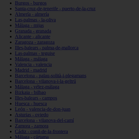
Burgos - burgos
Santa-cruz-de-tenerife - puerto-de-la-cruz
Almería - almería
Las-palmas - la-oliva
Málaga - mijas
Granada - granada
Alicante - alicante
Zaragoza - zaragoza
Illes-balears - palma-de-mallorca
Las-palmas - teguise
Málaga - málaga
Valencia - valencia
Madrid - madrid
Barcelona - palau-solità-i-plegamans
Barcelona - vilanova-i-la-geltrú
Málaga - vélez-málaga
Bizkaia - bilbao
Illes-balears - campos
Huesca - huesca
León - valencia-de-don-juan
Asturias - oviedo
Barcelona - vilanova-del-camí
Zamora - zamora
Cádiz - conil-de-la-frontera
Málaga - cártama