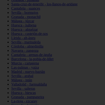
Santa-cruz-de-tenerife - los-llanos-de-aridane
Cantabria - suances
Sevilla - bormujos
Granada - monachil
Málaga - júzcar
Huesca - isábena
Huesca - alquézar
Huesca - castejón-de-sos
Lleida - alt-àneu
Sevilla - marinaleda
Córdoba - almedinilla
Navarra - zangoza
Cantabria - arenas-de-iguña
Barcelona - la-pobla-de-lillet
Murcia - cartagena
Las-palmas - yaiza
Madrid - nuevo-baztán
Sevilla - arahal
Málaga - istán
Valladolid - fuensaldaña
Sevilla - salteras
Huesca - biescas
Granada - pampaneira
La-rioja - ezcaray