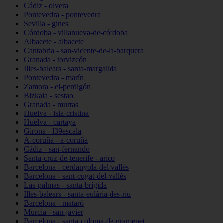
Cádiz - olvera
Pontevedra - pontevedra
Sevilla - gines
Córdoba - villanueva-de-córdoba
Albacete - albacete
Cantabria - san-vicente-de-la-barquera
Granada - torvizcón
Illes-balears - santa-margalida
Pontevedra - marín
Zamora - el-perdigón
Bizkaia - sestao
Granada - murtas
Huelva - isla-cristina
Huelva - cartaya
Girona - l39escala
A-coruña - a-coruña
Cádiz - san-fernando
Santa-cruz-de-tenerife - arico
Barcelona - cerdanyola-del-vallès
Barcelona - sant-cugat-del-vallès
Las-palmas - santa-brígida
Illes-balears - santa-eulària-des-riu
Barcelona - mataró
Murcia - san-javier
Barcelona - santa-coloma-de-gramenet