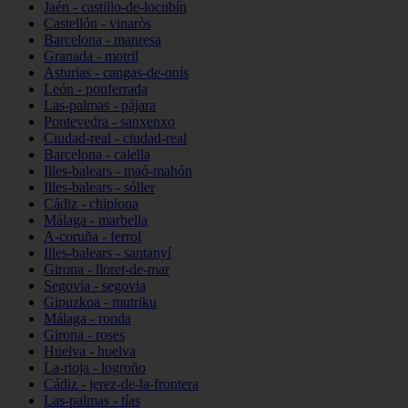
Jaén - castillo-de-locubín
Castellón - vinaròs
Barcelona - manresa
Granada - motril
Asturias - cangas-de-onís
León - ponferrada
Las-palmas - pájara
Pontevedra - sanxenxo
Ciudad-real - ciudad-real
Barcelona - calella
Illes-balears - maó-mahón
Illes-balears - sóller
Cádiz - chipiona
Málaga - marbella
A-coruña - ferrol
Illes-balears - santanyí
Girona - lloret-de-mar
Segovia - segovia
Gipuzkoa - mutriku
Málaga - ronda
Girona - roses
Huelva - huelva
La-rioja - logroño
Cádiz - jerez-de-la-frontera
Las-palmas - tías