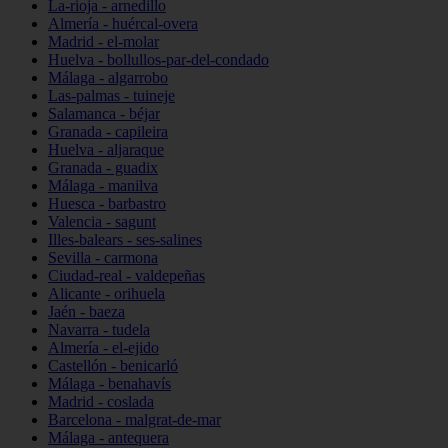
La-rioja - arnedillo
Almería - huércal-overa
Madrid - el-molar
Huelva - bollullos-par-del-condado
Málaga - algarrobo
Las-palmas - tuineje
Salamanca - béjar
Granada - capileira
Huelva - aljaraque
Granada - guadix
Málaga - manilva
Huesca - barbastro
Valencia - sagunt
Illes-balears - ses-salines
Sevilla - carmona
Ciudad-real - valdepeñas
Alicante - orihuela
Jaén - baeza
Navarra - tudela
Almería - el-ejido
Castellón - benicarló
Málaga - benahavís
Madrid - coslada
Barcelona - malgrat-de-mar
Málaga - antequera