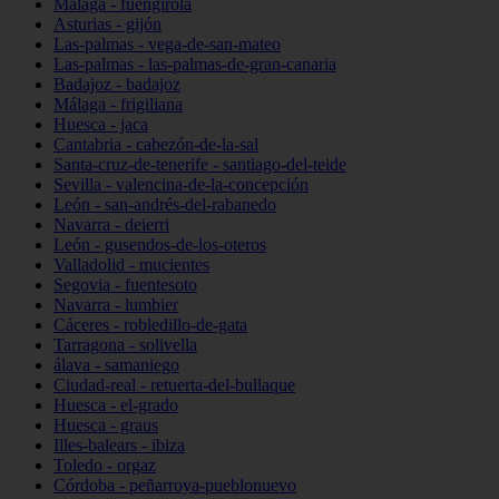
Málaga - fuengirola
Asturias - gijón
Las-palmas - vega-de-san-mateo
Las-palmas - las-palmas-de-gran-canaria
Badajoz - badajoz
Málaga - frigiliana
Huesca - jaca
Cantabria - cabezón-de-la-sal
Santa-cruz-de-tenerife - santiago-del-teide
Sevilla - valencina-de-la-concepción
León - san-andrés-del-rabanedo
Navarra - deierri
León - gusendos-de-los-oteros
Valladolid - mucientes
Segovia - fuentesoto
Navarra - lumbier
Cáceres - robledillo-de-gata
Tarragona - solivella
álava - samaniego
Ciudad-real - retuerta-del-bullaque
Huesca - el-grado
Huesca - graus
Illes-balears - ibiza
Toledo - orgaz
Córdoba - peñarroya-pueblonuevo