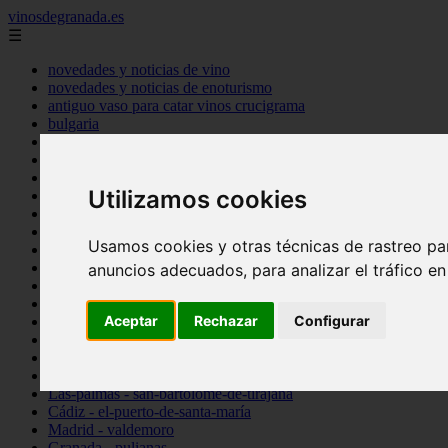
vinosdegranada.es
☰
novedades y noticias de vino
novedades y noticias de enoturismo
antiguo vaso para catar vinos crucigrama
bulgaria
comprar
espana
tipo
Utilizamos cookies
vinos
Córdoba - córdoba
Sevilla - sevilla
Usamos cookies y otras técnicas de rastreo pa
Barcelona - barcelona
Ciudad-real - montiel
anuncios adecuados, para analizar el tráfico e
Santa-cruz-de-tenerife - guía-de-isora
La-rioja - casalarreina
Aceptar
Rechazar
Configurar
Almería - roquetas-de-mar
Madrid - pozuelo-de-alarcón
Granada - almuñécar
Illes-balears - alcúdia
Las-palmas - san-bartolomé-de-tirajana
Cádiz - el-puerto-de-santa-maría
Madrid - valdemoro
Granada - pulianas