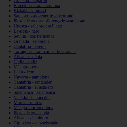
Granada - lanjarón
Barcelona - santa-susanna
Bizkaia - santurtzi
Santa-cruz-de-tenerife - tacoronte
Illes-balears - sant-llorenç-des-cardassar
Huesca - sallent-de-gállego
La-rioja - haro
Sevilla - dos-hermanas
Granada - salobreña
Cantabria - laredo
Tarragona - sant-carles-de-la-ràpita
Alicante - dénia
Cádiz - cádiz
Málaga - nerja
León - león
Navarra - pamplona
Cantabria - santander
Cantabria - el-astillero
Salamanca - salamanca
Valladolid - boecillo
Murcia - murcia
Málaga - torremolinos
Illes-balears - calvià
Alicante - benidorm
Gipuzkoa - san-sebastián