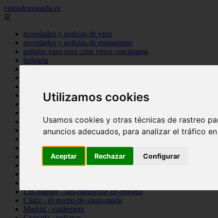
vinosdegranada.es
☰
novedades y noticias de vino
novedades y noticias de enoturismo
antiguo vaso para catar vinos crucigrama
bulgaria
comprar
espana
tipo
Utilizamos cookies
vinos
Córdoba - córdoba
Sevilla - sevilla
Usamos cookies y otras técnicas de rastreo pa
Barcelona - barcelona
Ciudad-real - montiel
anuncios adecuados, para analizar el tráfico e
Santa-cruz-de-tenerife - guía-de-isora
La-rioja - casalarreina
Aceptar
Rechazar
Configurar
Almería - roquetas-de-mar
Madrid - pozuelo-de-alarcón
Granada - almuñécar
Illes-balears - alcúdia
Las-palmas - san-bartolomé-de-tirajana
Cádiz - el-puerto-de-santa-maría
Madrid - valdemoro
Granada - pulianas