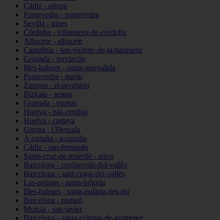
Cádiz - olvera
Pontevedra - pontevedra
Sevilla - gines
Córdoba - villanueva-de-córdoba
Albacete - albacete
Cantabria - san-vicente-de-la-barquera
Granada - torvizcón
Illes-balears - santa-margalida
Pontevedra - marín
Zamora - el-perdigón
Bizkaia - sestao
Granada - murtas
Huelva - isla-cristina
Huelva - cartaya
Girona - l39escala
A-coruña - a-coruña
Cádiz - san-fernando
Santa-cruz-de-tenerife - arico
Barcelona - cerdanyola-del-vallès
Barcelona - sant-cugat-del-vallès
Las-palmas - santa-brígida
Illes-balears - santa-eulària-des-riu
Barcelona - mataró
Murcia - san-javier
Barcelona - santa-coloma-de-gramenet