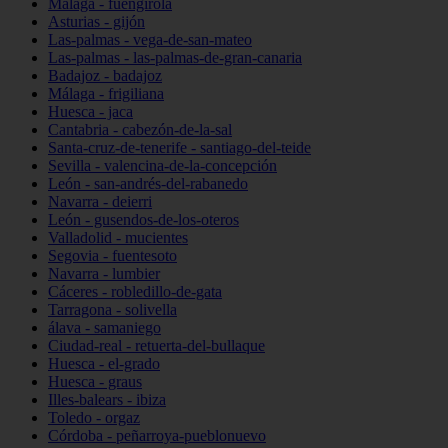
Málaga - fuengirola
Asturias - gijón
Las-palmas - vega-de-san-mateo
Las-palmas - las-palmas-de-gran-canaria
Badajoz - badajoz
Málaga - frigiliana
Huesca - jaca
Cantabria - cabezón-de-la-sal
Santa-cruz-de-tenerife - santiago-del-teide
Sevilla - valencina-de-la-concepción
León - san-andrés-del-rabanedo
Navarra - deierri
León - gusendos-de-los-oteros
Valladolid - mucientes
Segovia - fuentesoto
Navarra - lumbier
Cáceres - robledillo-de-gata
Tarragona - solivella
álava - samaniego
Ciudad-real - retuerta-del-bullaque
Huesca - el-grado
Huesca - graus
Illes-balears - ibiza
Toledo - orgaz
Córdoba - peñarroya-pueblonuevo