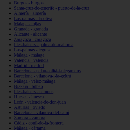
Burgos - burgos
Santa-cruz-de-tenerife - puerto-de-la-cruz
Almería - almería
Las-palmas - la-oliva
Málaga - mijas
Granada - granada
Alicante - alicante
Zaragoza - zaragoza
Illes-balears - palma-de-mallorca
Las-palmas - teguise
Málaga - málaga
Valencia - valencia
Madrid - madrid
Barcelona - palau-solità-i-plegamans
Barcelona - vilanova-i-la-geltrú
Málaga - vélez-málaga
Bizkaia - bilbao
Illes-balears - campos
Huesca - huesca
León - valencia-de-don-juan
Asturias - oviedo
Barcelona - vilanova-del-camí
Zamora - zamora
Cádiz - conil-de-la-frontera
Málaga - cártama