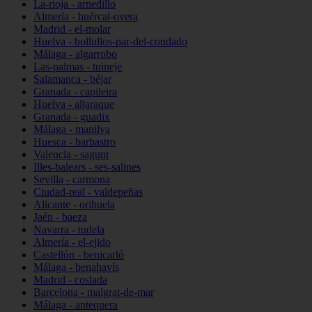
La-rioja - arnedillo
Almería - huércal-overa
Madrid - el-molar
Huelva - bollullos-par-del-condado
Málaga - algarrobo
Las-palmas - tuineje
Salamanca - béjar
Granada - capileira
Huelva - aljaraque
Granada - guadix
Málaga - manilva
Huesca - barbastro
Valencia - sagunt
Illes-balears - ses-salines
Sevilla - carmona
Ciudad-real - valdepeñas
Alicante - orihuela
Jaén - baeza
Navarra - tudela
Almería - el-ejido
Castellón - benicarló
Málaga - benahavís
Madrid - coslada
Barcelona - malgrat-de-mar
Málaga - antequera