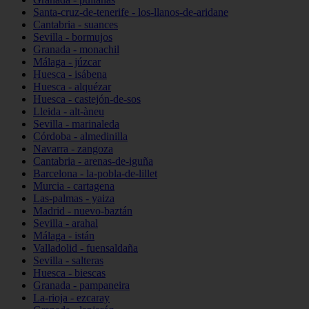
Santa-cruz-de-tenerife - los-llanos-de-aridane
Cantabria - suances
Sevilla - bormujos
Granada - monachil
Málaga - júzcar
Huesca - isábena
Huesca - alquézar
Huesca - castejón-de-sos
Lleida - alt-àneu
Sevilla - marinaleda
Córdoba - almedinilla
Navarra - zangoza
Cantabria - arenas-de-iguña
Barcelona - la-pobla-de-lillet
Murcia - cartagena
Las-palmas - yaiza
Madrid - nuevo-baztán
Sevilla - arahal
Málaga - istán
Valladolid - fuensaldaña
Sevilla - salteras
Huesca - biescas
Granada - pampaneira
La-rioja - ezcaray