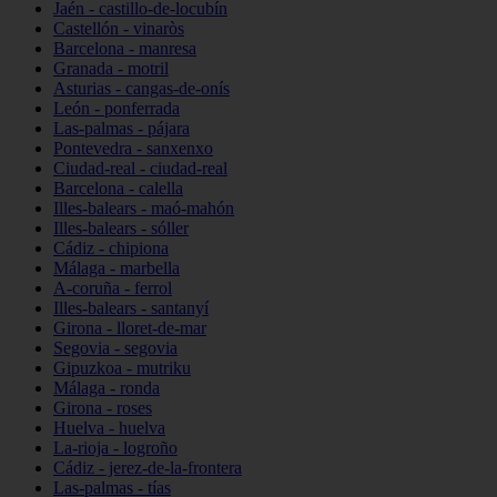
Jaén - castillo-de-locubín
Castellón - vinaròs
Barcelona - manresa
Granada - motril
Asturias - cangas-de-onís
León - ponferrada
Las-palmas - pájara
Pontevedra - sanxenxo
Ciudad-real - ciudad-real
Barcelona - calella
Illes-balears - maó-mahón
Illes-balears - sóller
Cádiz - chipiona
Málaga - marbella
A-coruña - ferrol
Illes-balears - santanyí
Girona - lloret-de-mar
Segovia - segovia
Gipuzkoa - mutriku
Málaga - ronda
Girona - roses
Huelva - huelva
La-rioja - logroño
Cádiz - jerez-de-la-frontera
Las-palmas - tías