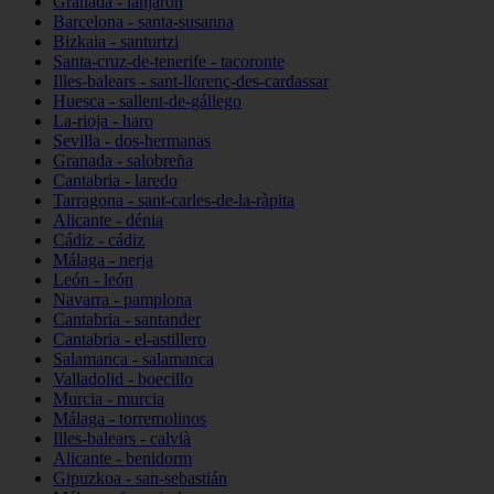
Granada - lanjarón
Barcelona - santa-susanna
Bizkaia - santurtzi
Santa-cruz-de-tenerife - tacoronte
Illes-balears - sant-llorenç-des-cardassar
Huesca - sallent-de-gállego
La-rioja - haro
Sevilla - dos-hermanas
Granada - salobreña
Cantabria - laredo
Tarragona - sant-carles-de-la-ràpita
Alicante - dénia
Cádiz - cádiz
Málaga - nerja
León - león
Navarra - pamplona
Cantabria - santander
Cantabria - el-astillero
Salamanca - salamanca
Valladolid - boecillo
Murcia - murcia
Málaga - torremolinos
Illes-balears - calvià
Alicante - benidorm
Gipuzkoa - san-sebastián