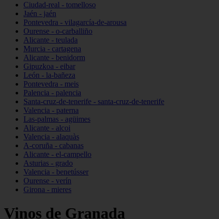
Ciudad-real - tomelloso
Jaén - jaén
Pontevedra - vilagarcía-de-arousa
Ourense - o-carballiño
Alicante - teulada
Murcia - cartagena
Alicante - benidorm
Gipuzkoa - eibar
León - la-bañeza
Pontevedra - meis
Palencia - palencia
Santa-cruz-de-tenerife - santa-cruz-de-tenerife
Valencia - paterna
Las-palmas - agüimes
Alicante - alcoi
Valencia - alaquàs
A-coruña - cabanas
Alicante - el-campello
Asturias - grado
Valencia - benetússer
Ourense - verín
Girona - mieres
Vinos de Granada