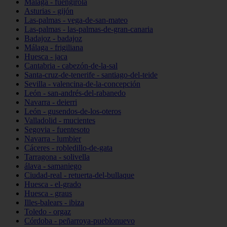
Málaga - fuengirola
Asturias - gijón
Las-palmas - vega-de-san-mateo
Las-palmas - las-palmas-de-gran-canaria
Badajoz - badajoz
Málaga - frigiliana
Huesca - jaca
Cantabria - cabezón-de-la-sal
Santa-cruz-de-tenerife - santiago-del-teide
Sevilla - valencina-de-la-concepción
León - san-andrés-del-rabanedo
Navarra - deierri
León - gusendos-de-los-oteros
Valladolid - mucientes
Segovia - fuentesoto
Navarra - lumbier
Cáceres - robledillo-de-gata
Tarragona - solivella
álava - samaniego
Ciudad-real - retuerta-del-bullaque
Huesca - el-grado
Huesca - graus
Illes-balears - ibiza
Toledo - orgaz
Córdoba - peñarroya-pueblonuevo