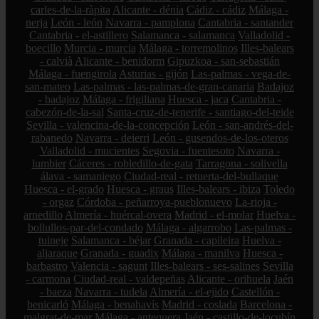
carles-de-la-ràpita
Alicante - dénia
Cádiz - cádiz
Málaga -
nerja
León - león
Navarra - pamplona
Cantabria - santander
Cantabria - el-astillero
Salamanca - salamanca
Valladolid -
boecillo
Murcia - murcia
Málaga - torremolinos
Illes-balears
- calvià
Alicante - benidorm
Gipuzkoa - san-sebastián
Málaga - fuengirola
Asturias - gijón
Las-palmas - vega-de-
san-mateo
Las-palmas - las-palmas-de-gran-canaria
Badajoz
- badajoz
Málaga - frigiliana
Huesca - jaca
Cantabria -
cabezón-de-la-sal
Santa-cruz-de-tenerife - santiago-del-teide
Sevilla - valencina-de-la-concepción
León - san-andrés-del-
rabanedo
Navarra - deierri
León - gusendos-de-los-oteros
Valladolid - mucientes
Segovia - fuentesoto
Navarra -
lumbier
Cáceres - robledillo-de-gata
Tarragona - solivella
álava - samaniego
Ciudad-real - retuerta-del-bullaque
Huesca - el-grado
Huesca - graus
Illes-balears - ibiza
Toledo
- orgaz
Córdoba - peñarroya-pueblonuevo
La-rioja -
arnedillo
Almería - huércal-overa
Madrid - el-molar
Huelva -
bollullos-par-del-condado
Málaga - algarrobo
Las-palmas -
tuineje
Salamanca - béjar
Granada - capileira
Huelva -
aljaraque
Granada - guadix
Málaga - manilva
Huesca -
barbastro
Valencia - sagunt
Illes-balears - ses-salines
Sevilla
- carmona
Ciudad-real - valdepeñas
Alicante - orihuela
Jaén
- baeza
Navarra - tudela
Almería - el-ejido
Castellón -
benicarló
Málaga - benahavís
Madrid - coslada
Barcelona -
malgrat-de-mar
Málaga - antequera
Jaén - castillo-de-locubín