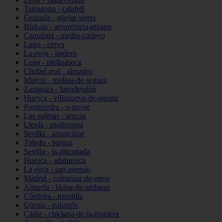
Tarragona - calafell
Granada - güejar-sierra
Bizkaia - amorebieta-etxano
Cantabria - medio-cudeyo
Lugo - cervo
La-rioja - lardero
León - molinaseca
Ciudad-real - almagro
Murcia - molina-de-segura
Zaragoza - fuendejalón
Huesca - villanueva-de-sigena
Pontevedra - o-grove
Las-palmas - arucas
Lleida - mollerussa
Sevilla - aznalcázar
Toledo - bargas
Sevilla - la-rinconada
Huesca - adahuesca
La-rioja - san-asensio
Madrid - colmenar-de-oreja
Almería - láujar-de-andarax
Córdoba - montilla
Girona - palamós
Cádiz - chiclana-de-la-frontera