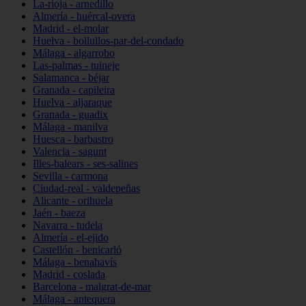
La-rioja - arnedillo
Almería - huércal-overa
Madrid - el-molar
Huelva - bollullos-par-del-condado
Málaga - algarrobo
Las-palmas - tuineje
Salamanca - béjar
Granada - capileira
Huelva - aljaraque
Granada - guadix
Málaga - manilva
Huesca - barbastro
Valencia - sagunt
Illes-balears - ses-salines
Sevilla - carmona
Ciudad-real - valdepeñas
Alicante - orihuela
Jaén - baeza
Navarra - tudela
Almería - el-ejido
Castellón - benicarló
Málaga - benahavís
Madrid - coslada
Barcelona - malgrat-de-mar
Málaga - antequera