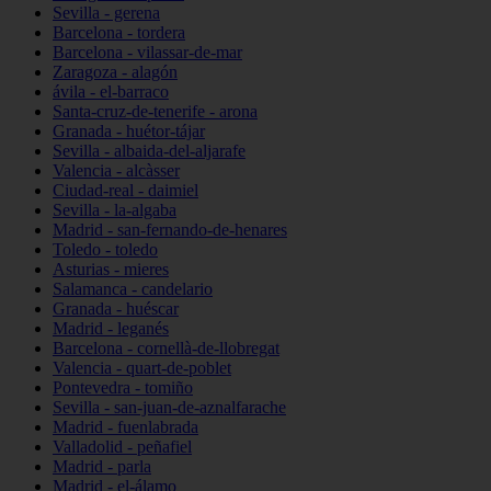
Sevilla - gerena
Barcelona - tordera
Barcelona - vilassar-de-mar
Zaragoza - alagón
ávila - el-barraco
Santa-cruz-de-tenerife - arona
Granada - huétor-tájar
Sevilla - albaida-del-aljarafe
Valencia - alcàsser
Ciudad-real - daimiel
Sevilla - la-algaba
Madrid - san-fernando-de-henares
Toledo - toledo
Asturias - mieres
Salamanca - candelario
Granada - huéscar
Madrid - leganés
Barcelona - cornellà-de-llobregat
Valencia - quart-de-poblet
Pontevedra - tomiño
Sevilla - san-juan-de-aznalfarache
Madrid - fuenlabrada
Valladolid - peñafiel
Madrid - parla
Madrid - el-álamo