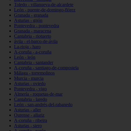
Toledo - villanueva-de-alcardete
León - puente-de-domingo-flórez
Granada - granada
Asturias - gijón
Pontevedra - pontevedra
Granada - maracena
Cantabria - riotuerto
ávila - el-barco-de-ávila
La-rioja - haro
A-coruña - a-coruña
León - león
Cantabria - santander
A-coruña - santiago-de-compostela
Málaga - torremolinos
Murcia - murcia
Asturias - oviedo
Pontevedra - vigo
Almería - roquetas-de-mar
Cantabria - laredo
León - san-andrés-del-rabanedo
Asturias - aller
Ourense - allariz
A-coruña - ribeira
Asturias - siero
A-coruña - narón