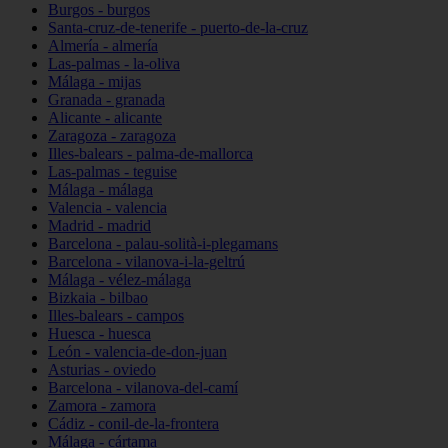
Burgos - burgos
Santa-cruz-de-tenerife - puerto-de-la-cruz
Almería - almería
Las-palmas - la-oliva
Málaga - mijas
Granada - granada
Alicante - alicante
Zaragoza - zaragoza
Illes-balears - palma-de-mallorca
Las-palmas - teguise
Málaga - málaga
Valencia - valencia
Madrid - madrid
Barcelona - palau-solità-i-plegamans
Barcelona - vilanova-i-la-geltrú
Málaga - vélez-málaga
Bizkaia - bilbao
Illes-balears - campos
Huesca - huesca
León - valencia-de-don-juan
Asturias - oviedo
Barcelona - vilanova-del-camí
Zamora - zamora
Cádiz - conil-de-la-frontera
Málaga - cártama