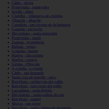
Cádiz - olvera
Pontevedra - pontevedra
Sevilla - gines
Córdoba - villanueva-de-córdoba
Albacete - albacete
Cantabria - san-vicente-de-la-barquera
Granada - torvizcón
Illes-balears - santa-margalida
Pontevedra - marín
Zamora - el-perdigón
Bizkaia - sestao
Granada - murtas
Huelva - isla-cristina
Huelva - cartaya
Girona - l39escala
A-coruña - a-coruña
Cádiz - san-fernando
Santa-cruz-de-tenerife - arico
Barcelona - cerdanyola-del-vallès
Barcelona - sant-cugat-del-vallès
Las-palmas - santa-brígida
Illes-balears - santa-eulària-des-riu
Barcelona - mataró
Murcia - san-javier
Barcelona - santa-coloma-de-gramenet