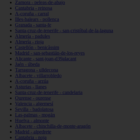
Zamora - peleas-de-abajo
Cantabria - reinosa
A-coruña - carral
Illes-balears - pollença
Granada - santa-fe
Santa-cruz-de-tenerife - san-cristóbal-de-la-laguna
Almería - padules
Almería - rioja
Castellón - benicàssim
Madrid - san-sebastián-de-los-reyes
Alicante - sant-joan-d39alacant
Jaén - úbeda
Tarragona - ulldecona
Albacete - villarrobledo
A-coruña - arzúa
Asturias - llanes
Santa-cruz-de-tenerife - candelaria
Ourense - ourense
Valencia - algemesí
Sevilla - badolatosa
Las-palmas - mogán
Huelva - almonte
Albacete - chinchilla-de-monte-aragón
Madrid - alpedrete
Cantabria - noja