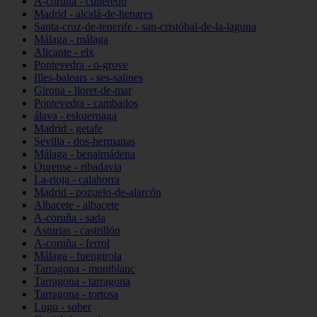
A-coruña - culleredo
Madrid - alcalá-de-henares
Santa-cruz-de-tenerife - san-cristóbal-de-la-laguna
Málaga - málaga
Alicante - elx
Pontevedra - o-grove
Illes-balears - ses-salines
Girona - lloret-de-mar
Pontevedra - cambados
álava - eskuernaga
Madrid - getafe
Sevilla - dos-hermanas
Málaga - benalmádena
Ourense - ribadavia
La-rioja - calahorra
Madrid - pozuelo-de-alarcón
Albacete - albacete
A-coruña - sada
Asturias - castrillón
A-coruña - ferrol
Málaga - fuengirola
Tarragona - montblanc
Tarragona - tarragona
Tarragona - tortosa
Lugo - sober