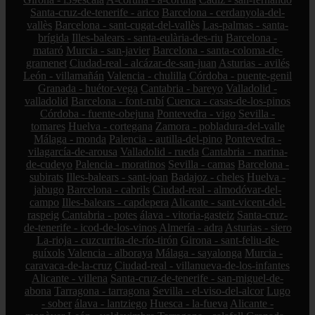
Santa-cruz-de-tenerife - arico
Barcelona - cerdanyola-del-
vallès
Barcelona - sant-cugat-del-vallès
Las-palmas - santa-
brígida
Illes-balears - santa-eulària-des-riu
Barcelona -
mataró
Murcia - san-javier
Barcelona - santa-coloma-de-
gramenet
Ciudad-real - alcázar-de-san-juan
Asturias - avilés
León - villamañán
Valencia - chulilla
Córdoba - puente-genil
Granada - huétor-vega
Cantabria - bareyo
Valladolid -
valladolid
Barcelona - font-rubí
Cuenca - casas-de-los-pinos
Córdoba - fuente-obejuna
Pontevedra - vigo
Sevilla -
tomares
Huelva - cortegana
Zamora - pobladura-del-valle
Málaga - monda
Palencia - autilla-del-pino
Pontevedra -
vilagarcía-de-arousa
Valladolid - rueda
Cantabria - marina-
de-cudeyo
Palencia - moratinos
Sevilla - camas
Barcelona -
subirats
Illes-balears - sant-joan
Badajoz - cheles
Huelva -
jabugo
Barcelona - cabrils
Ciudad-real - almodóvar-del-
campo
Illes-balears - capdepera
Alicante - sant-vicent-del-
raspeig
Cantabria - potes
álava - vitoria-gasteiz
Santa-cruz-
de-tenerife - icod-de-los-vinos
Almería - adra
Asturias - siero
La-rioja - cuzcurrita-de-río-tirón
Girona - sant-feliu-de-
guíxols
Valencia - alboraya
Málaga - sayalonga
Murcia -
caravaca-de-la-cruz
Ciudad-real - villanueva-de-los-infantes
Alicante - villena
Santa-cruz-de-tenerife - san-miguel-de-
abona
Tarragona - tarragona
Sevilla - el-viso-del-alcor
Lugo
- sober
álava - lantziego
Huesca - la-fueva
Alicante -