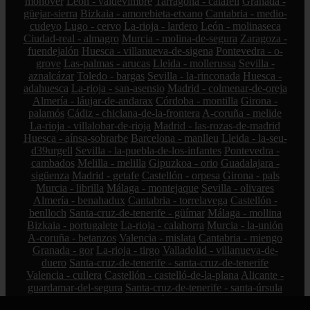
monòver
León - valdevimbre
Tarragona - calafell
Granada -
güejar-sierra
Bizkaia - amorebieta-etxano
Cantabria - medio-
cudeyo
Lugo - cervo
La-rioja - lardero
León - molinaseca
Ciudad-real - almagro
Murcia - molina-de-segura
Zaragoza -
fuendejalón
Huesca - villanueva-de-sigena
Pontevedra - o-
grove
Las-palmas - arucas
Lleida - mollerussa
Sevilla -
aznalcázar
Toledo - bargas
Sevilla - la-rinconada
Huesca -
adahuesca
La-rioja - san-asensio
Madrid - colmenar-de-oreja
Almería - láujar-de-andarax
Córdoba - montilla
Girona -
palamós
Cádiz - chiclana-de-la-frontera
A-coruña - melide
La-rioja - villalobar-de-rioja
Madrid - las-rozas-de-madrid
Huesca - aínsa-sobrarbe
Barcelona - manlleu
Lleida - la-seu-
d39urgell
Sevilla - la-puebla-de-los-infantes
Pontevedra -
cambados
Melilla - melilla
Gipuzkoa - orio
Guadalajara -
sigüenza
Madrid - getafe
Castellón - orpesa
Girona - pals
Murcia - librilla
Málaga - montejaque
Sevilla - olivares
Almería - benahadux
Cantabria - torrelavega
Castellón -
benlloch
Santa-cruz-de-tenerife - güímar
Málaga - mollina
Bizkaia - portugalete
La-rioja - calahorra
Murcia - la-unión
A-coruña - betanzos
Valencia - mislata
Cantabria - miengo
Granada - gor
La-rioja - tirgo
Valladolid - villanueva-de-
duero
Santa-cruz-de-tenerife - santa-cruz-de-tenerife
Valencia - cullera
Castellón - castelló-de-la-plana
Alicante -
guardamar-del-segura
Santa-cruz-de-tenerife - santa-úrsula
Salamanca - ciudad-rodrigo
Málaga - estepona
Tarragona -