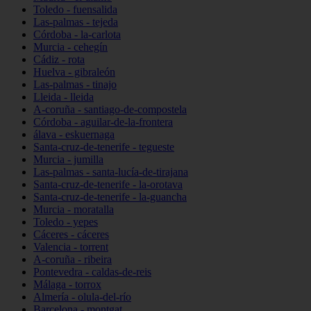
Toledo - fuensalida
Las-palmas - tejeda
Córdoba - la-carlota
Murcia - cehegín
Cádiz - rota
Huelva - gibraleón
Las-palmas - tinajo
Lleida - lleida
A-coruña - santiago-de-compostela
Córdoba - aguilar-de-la-frontera
álava - eskuernaga
Santa-cruz-de-tenerife - tegueste
Murcia - jumilla
Las-palmas - santa-lucía-de-tirajana
Santa-cruz-de-tenerife - la-orotava
Santa-cruz-de-tenerife - la-guancha
Murcia - moratalla
Toledo - yepes
Cáceres - cáceres
Valencia - torrent
A-coruña - ribeira
Pontevedra - caldas-de-reis
Málaga - torrox
Almería - olula-del-río
Barcelona - montgat