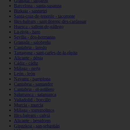
Granada - lanjarón
Barcelona - santa-susanna
Bizkaia - santurtzi
Santa-cruz-de-tenerife - tacoronte
Illes-balears - sant-llorenç-des-cardassar
Huesca - sallent-de-gállego
La-rioja - haro
Sevilla - dos-hermanas
Granada - salobreña
Cantabria - laredo
Tarragona - sant-carles-de-la-ràpita
Alicante - dénia
Cádiz - cádiz
Málaga - nerja
León - león
Navarra - pamplona
Cantabria - santander
Cantabria - el-astillero
Salamanca - salamanca
Valladolid - boecillo
Murcia - murcia
Málaga - torremolinos
Illes-balears - calvià
Alicante - benidorm
Gipuzkoa - san-sebastián