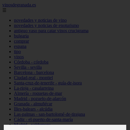
vinosdegranada.es
☰
novedades y noticias de vino
novedades y noticias de enoturismo
antiguo vaso para catar vinos crucigrama
bulgaria
comprar
espana
tipo
vinos
Córdoba - córdoba
Sevilla - sevilla
Barcelona - barcelona
Ciudad-real - montiel
Santa-cruz-de-tenerife - guía-de-isora
La-rioja - casalarreina
Almería - roquetas-de-mar
Madrid - pozuelo-de-alarcón
Granada - almuñécar
Illes-balears - alcúdia
Las-palmas - san-bartolomé-de-tirajana
Cádiz - el-puerto-de-santa-maría
Madrid - valdemoro
Granada - pulianas