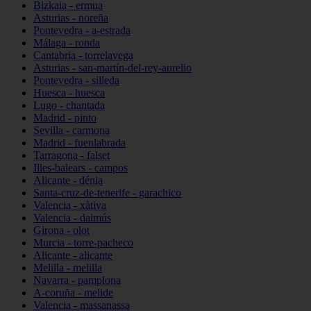
Bizkaia - ermua
Asturias - noreña
Pontevedra - a-estrada
Málaga - ronda
Cantabria - torrelavega
Asturias - san-martín-del-rey-aurelio
Pontevedra - silleda
Huesca - huesca
Lugo - chantada
Madrid - pinto
Sevilla - carmona
Madrid - fuenlabrada
Tarragona - falset
Illes-balears - campos
Alicante - dénia
Santa-cruz-de-tenerife - garachico
Valencia - xàtiva
Valencia - daimús
Girona - olot
Murcia - torre-pacheco
Alicante - alicante
Melilla - melilla
Navarra - pamplona
A-coruña - melide
Valencia - massanassa