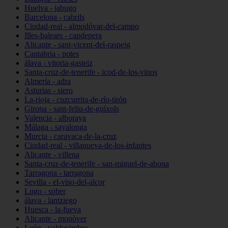
Huelva - jabugo
Barcelona - cabrils
Ciudad-real - almodóvar-del-campo
Illes-balears - capdepera
Alicante - sant-vicent-del-raspeig
Cantabria - potes
álava - vitoria-gasteiz
Santa-cruz-de-tenerife - icod-de-los-vinos
Almería - adra
Asturias - siero
La-rioja - cuzcurrita-de-río-tirón
Girona - sant-feliu-de-guíxols
Valencia - alboraya
Málaga - sayalonga
Murcia - caravaca-de-la-cruz
Ciudad-real - villanueva-de-los-infantes
Alicante - villena
Santa-cruz-de-tenerife - san-miguel-de-abona
Tarragona - tarragona
Sevilla - el-viso-del-alcor
Lugo - sober
álava - lantziego
Huesca - la-fueva
Alicante - monòver
León - valdevimbre