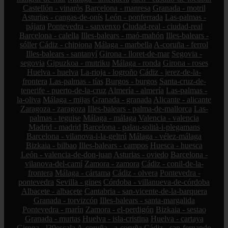
Castellón - vinaròs
Barcelona - manresa
Granada - motril
Asturias - cangas-de-onís
León - ponferrada
Las-palmas -
pájara
Pontevedra - sanxenxo
Ciudad-real - ciudad-real
Barcelona - calella
Illes-balears - maó-mahón
Illes-balears -
sóller
Cádiz - chipiona
Málaga - marbella
A-coruña - ferrol
Illes-balears - santanyí
Girona - lloret-de-mar
Segovia -
segovia
Gipuzkoa - mutriku
Málaga - ronda
Girona - roses
Huelva - huelva
La-rioja - logroño
Cádiz - jerez-de-la-
frontera
Las-palmas - tías
Burgos - burgos
Santa-cruz-de-
tenerife - puerto-de-la-cruz
Almería - almería
Las-palmas -
la-oliva
Málaga - mijas
Granada - granada
Alicante - alicante
Zaragoza - zaragoza
Illes-balears - palma-de-mallorca
Las-
palmas - teguise
Málaga - málaga
Valencia - valencia
Madrid - madrid
Barcelona - palau-solità-i-plegamans
Barcelona - vilanova-i-la-geltrú
Málaga - vélez-málaga
Bizkaia - bilbao
Illes-balears - campos
Huesca - huesca
León - valencia-de-don-juan
Asturias - oviedo
Barcelona -
vilanova-del-camí
Zamora - zamora
Cádiz - conil-de-la-
frontera
Málaga - cártama
Cádiz - olvera
Pontevedra -
pontevedra
Sevilla - gines
Córdoba - villanueva-de-córdoba
Albacete - albacete
Cantabria - san-vicente-de-la-barquera
Granada - torvizcón
Illes-balears - santa-margalida
Pontevedra - marín
Zamora - el-perdigón
Bizkaia - sestao
Granada - murtas
Huelva - isla-cristina
Huelva - cartaya
Girona - l39escala
A-coruña - a-coruña
Cádiz - san-fernando