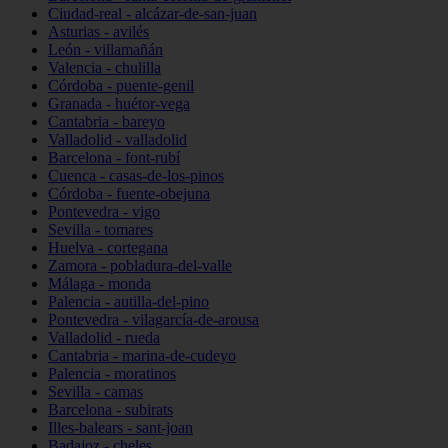
Ciudad-real - alcázar-de-san-juan
Asturias - avilés
León - villamañán
Valencia - chulilla
Córdoba - puente-genil
Granada - huétor-vega
Cantabria - bareyo
Valladolid - valladolid
Barcelona - font-rubí
Cuenca - casas-de-los-pinos
Córdoba - fuente-obejuna
Pontevedra - vigo
Sevilla - tomares
Huelva - cortegana
Zamora - pobladura-del-valle
Málaga - monda
Palencia - autilla-del-pino
Pontevedra - vilagarcía-de-arousa
Valladolid - rueda
Cantabria - marina-de-cudeyo
Palencia - moratinos
Sevilla - camas
Barcelona - subirats
Illes-balears - sant-joan
Badajoz - cheles