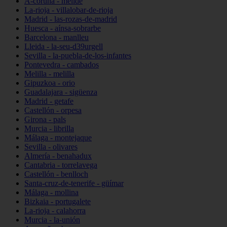
A-coruña - melide
La-rioja - villalobar-de-rioja
Madrid - las-rozas-de-madrid
Huesca - aínsa-sobrarbe
Barcelona - manlleu
Lleida - la-seu-d39urgell
Sevilla - la-puebla-de-los-infantes
Pontevedra - cambados
Melilla - melilla
Gipuzkoa - orio
Guadalajara - sigüenza
Madrid - getafe
Castellón - orpesa
Girona - pals
Murcia - librilla
Málaga - montejaque
Sevilla - olivares
Almería - benahadux
Cantabria - torrelavega
Castellón - benlloch
Santa-cruz-de-tenerife - güímar
Málaga - mollina
Bizkaia - portugalete
La-rioja - calahorra
Murcia - la-unión