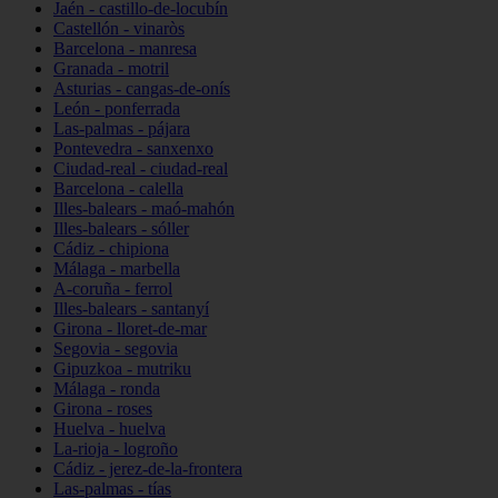
Jaén - castillo-de-locubín
Castellón - vinaròs
Barcelona - manresa
Granada - motril
Asturias - cangas-de-onís
León - ponferrada
Las-palmas - pájara
Pontevedra - sanxenxo
Ciudad-real - ciudad-real
Barcelona - calella
Illes-balears - maó-mahón
Illes-balears - sóller
Cádiz - chipiona
Málaga - marbella
A-coruña - ferrol
Illes-balears - santanyí
Girona - lloret-de-mar
Segovia - segovia
Gipuzkoa - mutriku
Málaga - ronda
Girona - roses
Huelva - huelva
La-rioja - logroño
Cádiz - jerez-de-la-frontera
Las-palmas - tías