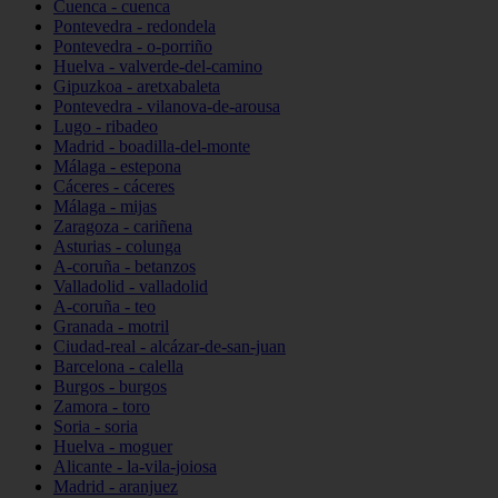
Cuenca - cuenca
Pontevedra - redondela
Pontevedra - o-porriño
Huelva - valverde-del-camino
Gipuzkoa - aretxabaleta
Pontevedra - vilanova-de-arousa
Lugo - ribadeo
Madrid - boadilla-del-monte
Málaga - estepona
Cáceres - cáceres
Málaga - mijas
Zaragoza - cariñena
Asturias - colunga
A-coruña - betanzos
Valladolid - valladolid
A-coruña - teo
Granada - motril
Ciudad-real - alcázar-de-san-juan
Barcelona - calella
Burgos - burgos
Zamora - toro
Soria - soria
Huelva - moguer
Alicante - la-vila-joiosa
Madrid - aranjuez