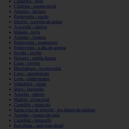
Cantabria - noja
Córdoba - puente-genil
Asturias - laviana
Pontevedra - marín
Madrid - torrejón-de-ardoz
A-coruña - oleiros
Málaga - nerja
Asturias - langreo
Pontevedra - ponteareas
Pontevedra - a-illa-de-arousa
Sevilla - sevilla
Navarra - estella-lizarra
Lugo - viveiro
Illes-balears - es-mercadal
Lugo - mondoñedo
León - valdevimbre
Valladolid - rueda
álava - laguardia
Asturias - mieres
Madrid - el-escorial
Castellón - moncofa
Santa-cruz-de-tenerife - los-llanos-de-aridane
Asturias - cangas-de-onís
Castellón - benicarló
Barcelona - sant-joan-despí