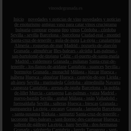
vinosdegranada.es
Inicio
novedades y noticias de vino
novedades y noticias
de enoturismo
antiguo vaso para catar vinos crucigrama
bulgaria
comprar
espana
tipo
vinos
Córdoba - córdoba
Sevilla - sevilla
Barcelona - barcelona
Ciudad-real - montiel
Santa-cruz-de-tenerife - guía-de-isora
La-rioja - casalarreina
Almería - roquetas-de-mar
Madrid - pozuelo-de-alarcón
Granada - almuñécar
Illes-balears - alcúdia
Las-palmas -
san-bartolomé-de-tirajana
Cádiz - el-puerto-de-santa-maría
Madrid - valdemoro
Granada - pulianas
Santa-cruz-de-
tenerife - los-llanos-de-aridane
Cantabria - suances
Sevilla -
bormujos
Granada - monachil
Málaga - júzcar
Huesca -
isábena
Huesca - alquézar
Huesca - castejón-de-sos
Lleida -
alt-àneu
Sevilla - marinaleda
Córdoba - almedinilla
Navarra
- zangoza
Cantabria - arenas-de-iguña
Barcelona - la-pobla-
de-lillet
Murcia - cartagena
Las-palmas - yaiza
Madrid -
nuevo-baztán
Sevilla - arahal
Málaga - istán
Valladolid -
fuensaldaña
Sevilla - salteras
Huesca - biescas
Granada -
pampaneira
La-rioja - ezcaray
Granada - lanjarón
Barcelona
- santa-susanna
Bizkaia - santurtzi
Santa-cruz-de-tenerife -
tacoronte
Illes-balears - sant-llorenç-des-cardassar
Huesca -
sallent-de-gállego
La-rioja - haro
Sevilla - dos-hermanas
Granada - salobreña
Cantabria - laredo
Tarragona - sant-