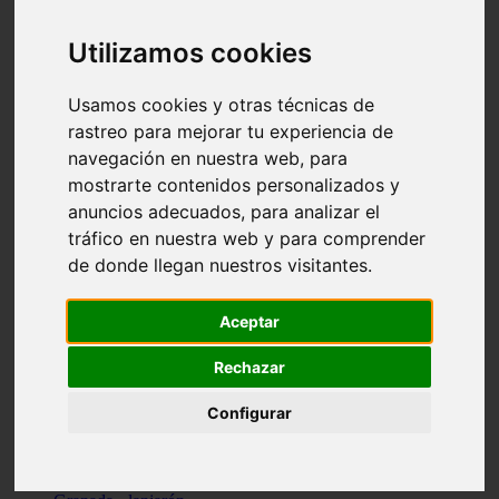
Santa-cruz-de-tenerife - los-llanos-de-aridane
Cantabria - suances
Utilizamos cookies
Sevilla - bormujos
Granada - monachil
Málaga - júzcar
Usamos cookies y otras técnicas de
Huesca - isábena
rastreo para mejorar tu experiencia de
Huesca - alquézar
navegación en nuestra web, para
Huesca - castejón-de-sos
Lleida - alt-àneu
mostrarte contenidos personalizados y
Sevilla - marinaleda
anuncios adecuados, para analizar el
Córdoba - almedinilla
tráfico en nuestra web y para comprender
Navarra - zangoza
Cantabria - arenas-de-iguña
de donde llegan nuestros visitantes.
Barcelona - la-pobla-de-lillet
Murcia - cartagena
Las-palmas - yaiza
Aceptar
Madrid - nuevo-baztán
Sevilla - arahal
Rechazar
Málaga - istán
Valladolid - fuensaldaña
Configurar
Sevilla - salteras
Huesca - biescas
Granada - pampaneira
La-rioja - ezcaray