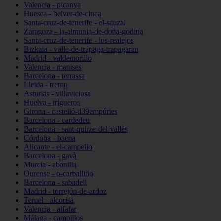
Valencia - picanya
Huesca - belver-de-cinca
Santa-cruz-de-tenerife - el-sauzal
Zaragoza - la-almunia-de-doña-godina
Santa-cruz-de-tenerife - los-realejos
Bizkaia - valle-de-trápaga-trapagaran
Madrid - valdemorillo
Valencia - manises
Barcelona - terrassa
Lleida - tremp
Asturias - villaviciosa
Huelva - trigueros
Girona - castelló-d39empúries
Barcelona - cardedeu
Barcelona - sant-quirze-del-vallès
Córdoba - baena
Alicante - el-campello
Barcelona - gavà
Murcia - abanilla
Ourense - o-carballiño
Barcelona - sabadell
Madrid - torrejón-de-ardoz
Teruel - alcorisa
Valencia - alfafar
Málaga - campillos