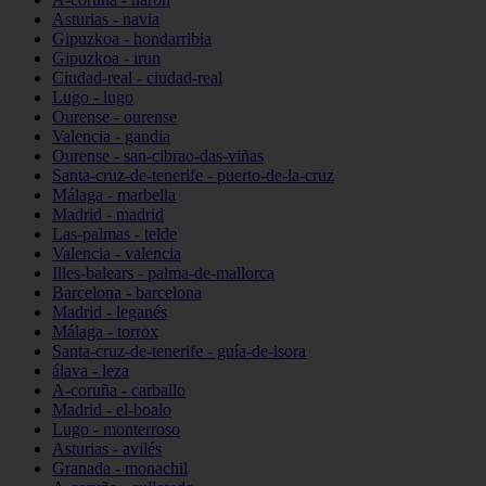
Asturias - navia
Gipuzkoa - hondarribia
Gipuzkoa - irun
Ciudad-real - ciudad-real
Lugo - lugo
Ourense - ourense
Valencia - gandia
Ourense - san-cibrao-das-viñas
Santa-cruz-de-tenerife - puerto-de-la-cruz
Málaga - marbella
Madrid - madrid
Las-palmas - telde
Valencia - valencia
Illes-balears - palma-de-mallorca
Barcelona - barcelona
Madrid - leganés
Málaga - torrox
Santa-cruz-de-tenerife - guía-de-isora
álava - leza
A-coruña - carballo
Madrid - el-boalo
Lugo - monterroso
Asturias - avilés
Granada - monachil