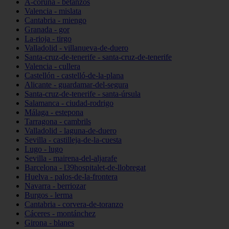
A-coruña - betanzos
Valencia - mislata
Cantabria - miengo
Granada - gor
La-rioja - tirgo
Valladolid - villanueva-de-duero
Santa-cruz-de-tenerife - santa-cruz-de-tenerife
Valencia - cullera
Castellón - castelló-de-la-plana
Alicante - guardamar-del-segura
Santa-cruz-de-tenerife - santa-úrsula
Salamanca - ciudad-rodrigo
Málaga - estepona
Tarragona - cambrils
Valladolid - laguna-de-duero
Sevilla - castilleja-de-la-cuesta
Lugo - lugo
Sevilla - mairena-del-aljarafe
Barcelona - l39hospitalet-de-llobregat
Huelva - palos-de-la-frontera
Navarra - berriozar
Burgos - lerma
Cantabria - corvera-de-toranzo
Cáceres - montánchez
Girona - blanes