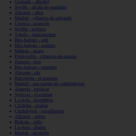
Granada - albuñol
Sevilla - alcalá-de-guadaíra
Alicante - altea
Madrid - villarejo-de-salvanés
Cuenca - tarancón
Sevilla - pedrera
Toledo - manzaneque
Illes-balears - artà
Illes-balears - andratx
Málaga - guaro
Pontevedra - vilanova-de-arousa
Zamora - toro
Illes-balears - esporles
Alicante - elx
Barcelona - el-masnou
Madrid - san-martín-de-valdeiglesias
Almería - mojácar
Segovia - el-espinar
La-rioja - hormilleja
Córdoba - iznájar
Ciudad-real - socuéllamos
Alicante - petrer
Bizkaia - zalla
La-rioja - ábalos
Madrid - alcorcón