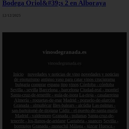
Bodega Oriol&#39;s 2 en Alboraya
12/12/2025
vinosdegranada.es
vinosdegranada.es
Inicio
novedades y noticias de vino
novedades y noticias
de enoturismo
antiguo vaso para catar vinos crucigrama
bulgaria
comprar
espana
tipo
vinos
Córdoba - córdoba
Sevilla - sevilla
Barcelona - barcelona
Ciudad-real - montiel
Santa-cruz-de-tenerife - guía-de-isora
La-rioja - casalarreina
Almería - roquetas-de-mar
Madrid - pozuelo-de-alarcón
Granada - almuñécar
Illes-balears - alcúdia
Las-palmas -
san-bartolomé-de-tirajana
Cádiz - el-puerto-de-santa-maría
Madrid - valdemoro
Granada - pulianas
Santa-cruz-de-
tenerife - los-llanos-de-aridane
Cantabria - suances
Sevilla -
bormujos
Granada - monachil
Málaga - júzcar
Huesca -