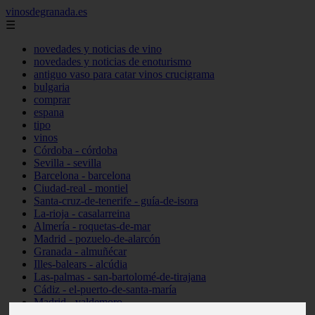
vinosdegranada.es
☰
novedades y noticias de vino
novedades y noticias de enoturismo
antiguo vaso para catar vinos crucigrama
bulgaria
comprar
espana
tipo
vinos
Córdoba - córdoba
Sevilla - sevilla
Barcelona - barcelona
Ciudad-real - montiel
Santa-cruz-de-tenerife - guía-de-isora
La-rioja - casalarreina
Almería - roquetas-de-mar
Madrid - pozuelo-de-alarcón
Granada - almuñécar
Illes-balears - alcúdia
Las-palmas - san-bartolomé-de-tirajana
Cádiz - el-puerto-de-santa-maría
Madrid - valdemoro
Granada - pulianas