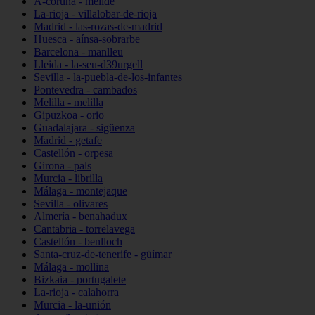
A-coruña - melide
La-rioja - villalobar-de-rioja
Madrid - las-rozas-de-madrid
Huesca - aínsa-sobrarbe
Barcelona - manlleu
Lleida - la-seu-d39urgell
Sevilla - la-puebla-de-los-infantes
Pontevedra - cambados
Melilla - melilla
Gipuzkoa - orio
Guadalajara - sigüenza
Madrid - getafe
Castellón - orpesa
Girona - pals
Murcia - librilla
Málaga - montejaque
Sevilla - olivares
Almería - benahadux
Cantabria - torrelavega
Castellón - benlloch
Santa-cruz-de-tenerife - güímar
Málaga - mollina
Bizkaia - portugalete
La-rioja - calahorra
Murcia - la-unión