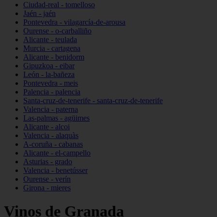
Ciudad-real - tomelloso
Jaén - jaén
Pontevedra - vilagarcía-de-arousa
Ourense - o-carballiño
Alicante - teulada
Murcia - cartagena
Alicante - benidorm
Gipuzkoa - eibar
León - la-bañeza
Pontevedra - meis
Palencia - palencia
Santa-cruz-de-tenerife - santa-cruz-de-tenerife
Valencia - paterna
Las-palmas - agüimes
Alicante - alcoi
Valencia - alaquàs
A-coruña - cabanas
Alicante - el-campello
Asturias - grado
Valencia - benetússer
Ourense - verín
Girona - mieres
Vinos de Granada