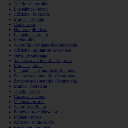
Toledo - fuensalida
Las-palmas - tejeda
Córdoba - la-carlota
Murcia - cehegín
Cádiz - rota
Huelva - gibraleón
Las-palmas - tinajo
Lleida - lleida
A-coruña - santiago-de-compostela
Córdoba - aguilar-de-la-frontera
álava - eskuernaga
Santa-cruz-de-tenerife - tegueste
Murcia - jumilla
Las-palmas - santa-lucía-de-tirajana
Santa-cruz-de-tenerife - la-orotava
Santa-cruz-de-tenerife - la-guancha
Murcia - moratalla
Toledo - yepes
Cáceres - cáceres
Valencia - torrent
A-coruña - ribeira
Pontevedra - caldas-de-reis
Málaga - torrox
Almería - olula-del-río
Barcelona - montgat