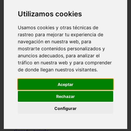
Santa-cruz-de-tenerife - los-llanos-de-aridane
Cantabria - suances
Utilizamos cookies
Sevilla - bormujos
Granada - monachil
Málaga - júzcar
Usamos cookies y otras técnicas de
Huesca - isábena
rastreo para mejorar tu experiencia de
Huesca - alquézar
navegación en nuestra web, para
Huesca - castejón-de-sos
Lleida - alt-àneu
mostrarte contenidos personalizados y
Sevilla - marinaleda
anuncios adecuados, para analizar el
Córdoba - almedinilla
tráfico en nuestra web y para comprender
Navarra - zangoza
Cantabria - arenas-de-iguña
de donde llegan nuestros visitantes.
Barcelona - la-pobla-de-lillet
Murcia - cartagena
Las-palmas - yaiza
Aceptar
Madrid - nuevo-baztán
Sevilla - arahal
Rechazar
Málaga - istán
Valladolid - fuensaldaña
Configurar
Sevilla - salteras
Huesca - biescas
Granada - pampaneira
La-rioja - ezcaray