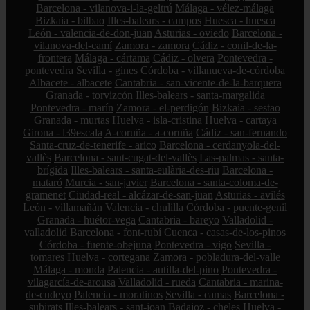
Barcelona - vilanova-i-la-geltrú
Málaga - vélez-málaga
Bizkaia - bilbao
Illes-balears - campos
Huesca - huesca
León - valencia-de-don-juan
Asturias - oviedo
Barcelona -
vilanova-del-camí
Zamora - zamora
Cádiz - conil-de-la-
frontera
Málaga - cártama
Cádiz - olvera
Pontevedra -
pontevedra
Sevilla - gines
Córdoba - villanueva-de-córdoba
Albacete - albacete
Cantabria - san-vicente-de-la-barquera
Granada - torvizcón
Illes-balears - santa-margalida
Pontevedra - marín
Zamora - el-perdigón
Bizkaia - sestao
Granada - murtas
Huelva - isla-cristina
Huelva - cartaya
Girona - l39escala
A-coruña - a-coruña
Cádiz - san-fernando
Santa-cruz-de-tenerife - arico
Barcelona - cerdanyola-del-
vallès
Barcelona - sant-cugat-del-vallès
Las-palmas - santa-
brígida
Illes-balears - santa-eulària-des-riu
Barcelona -
mataró
Murcia - san-javier
Barcelona - santa-coloma-de-
gramenet
Ciudad-real - alcázar-de-san-juan
Asturias - avilés
León - villamañán
Valencia - chulilla
Córdoba - puente-genil
Granada - huétor-vega
Cantabria - bareyo
Valladolid -
valladolid
Barcelona - font-rubí
Cuenca - casas-de-los-pinos
Córdoba - fuente-obejuna
Pontevedra - vigo
Sevilla -
tomares
Huelva - cortegana
Zamora - pobladura-del-valle
Málaga - monda
Palencia - autilla-del-pino
Pontevedra -
vilagarcía-de-arousa
Valladolid - rueda
Cantabria - marina-
de-cudeyo
Palencia - moratinos
Sevilla - camas
Barcelona -
subirats
Illes-balears - sant-joan
Badajoz - cheles
Huelva -