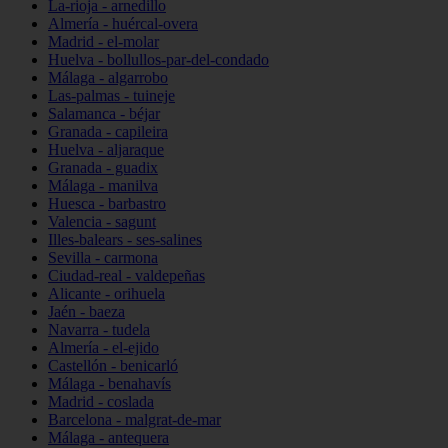
La-rioja - arnedillo
Almería - huércal-overa
Madrid - el-molar
Huelva - bollullos-par-del-condado
Málaga - algarrobo
Las-palmas - tuineje
Salamanca - béjar
Granada - capileira
Huelva - aljaraque
Granada - guadix
Málaga - manilva
Huesca - barbastro
Valencia - sagunt
Illes-balears - ses-salines
Sevilla - carmona
Ciudad-real - valdepeñas
Alicante - orihuela
Jaén - baeza
Navarra - tudela
Almería - el-ejido
Castellón - benicarló
Málaga - benahavís
Madrid - coslada
Barcelona - malgrat-de-mar
Málaga - antequera