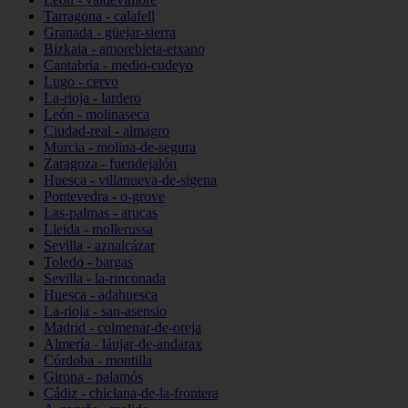
Tarragona - calafell
Granada - güejar-sierra
Bizkaia - amorebieta-etxano
Cantabria - medio-cudeyo
Lugo - cervo
La-rioja - lardero
León - molinaseca
Ciudad-real - almagro
Murcia - molina-de-segura
Zaragoza - fuendejalón
Huesca - villanueva-de-sigena
Pontevedra - o-grove
Las-palmas - arucas
Lleida - mollerussa
Sevilla - aznalcázar
Toledo - bargas
Sevilla - la-rinconada
Huesca - adahuesca
La-rioja - san-asensio
Madrid - colmenar-de-oreja
Almería - láujar-de-andarax
Córdoba - montilla
Girona - palamós
Cádiz - chiclana-de-la-frontera