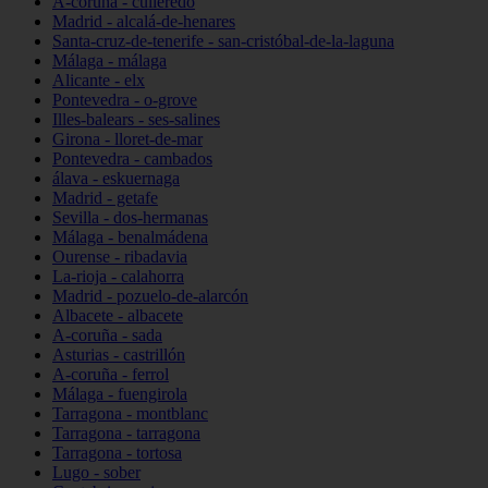
A-coruña - culleredo
Madrid - alcalá-de-henares
Santa-cruz-de-tenerife - san-cristóbal-de-la-laguna
Málaga - málaga
Alicante - elx
Pontevedra - o-grove
Illes-balears - ses-salines
Girona - lloret-de-mar
Pontevedra - cambados
álava - eskuernaga
Madrid - getafe
Sevilla - dos-hermanas
Málaga - benalmádena
Ourense - ribadavia
La-rioja - calahorra
Madrid - pozuelo-de-alarcón
Albacete - albacete
A-coruña - sada
Asturias - castrillón
A-coruña - ferrol
Málaga - fuengirola
Tarragona - montblanc
Tarragona - tarragona
Tarragona - tortosa
Lugo - sober