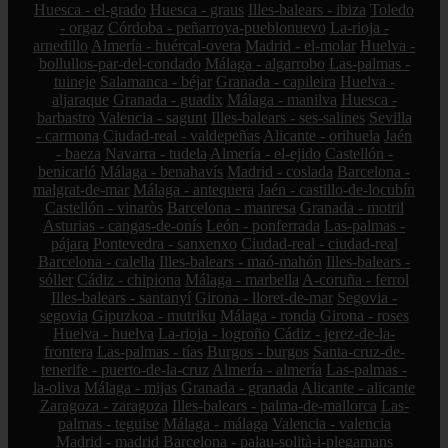
Huesca - el-grado
Huesca - graus
Illes-balears - ibiza
Toledo
- orgaz
Córdoba - peñarroya-pueblonuevo
La-rioja -
arnedillo
Almería - huércal-overa
Madrid - el-molar
Huelva -
bollullos-par-del-condado
Málaga - algarrobo
Las-palmas -
tuineje
Salamanca - béjar
Granada - capileira
Huelva -
aljaraque
Granada - guadix
Málaga - manilva
Huesca -
barbastro
Valencia - sagunt
Illes-balears - ses-salines
Sevilla
- carmona
Ciudad-real - valdepeñas
Alicante - orihuela
Jaén
- baeza
Navarra - tudela
Almería - el-ejido
Castellón -
benicarló
Málaga - benahavís
Madrid - coslada
Barcelona -
malgrat-de-mar
Málaga - antequera
Jaén - castillo-de-locubín
Castellón - vinaròs
Barcelona - manresa
Granada - motril
Asturias - cangas-de-onís
León - ponferrada
Las-palmas -
pájara
Pontevedra - sanxenxo
Ciudad-real - ciudad-real
Barcelona - calella
Illes-balears - maó-mahón
Illes-balears -
sóller
Cádiz - chipiona
Málaga - marbella
A-coruña - ferrol
Illes-balears - santanyí
Girona - lloret-de-mar
Segovia -
segovia
Gipuzkoa - mutriku
Málaga - ronda
Girona - roses
Huelva - huelva
La-rioja - logroño
Cádiz - jerez-de-la-
frontera
Las-palmas - tías
Burgos - burgos
Santa-cruz-de-
tenerife - puerto-de-la-cruz
Almería - almería
Las-palmas -
la-oliva
Málaga - mijas
Granada - granada
Alicante - alicante
Zaragoza - zaragoza
Illes-balears - palma-de-mallorca
Las-
palmas - teguise
Málaga - málaga
Valencia - valencia
Madrid - madrid
Barcelona - palau-solità-i-plegamans