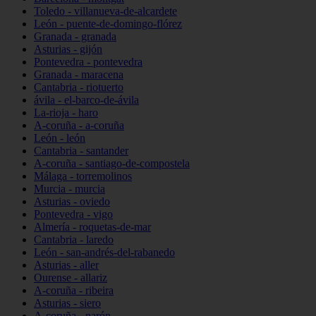
Toledo - villanueva-de-alcardete
León - puente-de-domingo-flórez
Granada - granada
Asturias - gijón
Pontevedra - pontevedra
Granada - maracena
Cantabria - riotuerto
ávila - el-barco-de-ávila
La-rioja - haro
A-coruña - a-coruña
León - león
Cantabria - santander
A-coruña - santiago-de-compostela
Málaga - torremolinos
Murcia - murcia
Asturias - oviedo
Pontevedra - vigo
Almería - roquetas-de-mar
Cantabria - laredo
León - san-andrés-del-rabanedo
Asturias - aller
Ourense - allariz
A-coruña - ribeira
Asturias - siero
A-coruña - narón