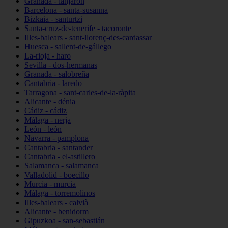
Granada - lanjarón
Barcelona - santa-susanna
Bizkaia - santurtzi
Santa-cruz-de-tenerife - tacoronte
Illes-balears - sant-llorenç-des-cardassar
Huesca - sallent-de-gállego
La-rioja - haro
Sevilla - dos-hermanas
Granada - salobreña
Cantabria - laredo
Tarragona - sant-carles-de-la-ràpita
Alicante - dénia
Cádiz - cádiz
Málaga - nerja
León - león
Navarra - pamplona
Cantabria - santander
Cantabria - el-astillero
Salamanca - salamanca
Valladolid - boecillo
Murcia - murcia
Málaga - torremolinos
Illes-balears - calvià
Alicante - benidorm
Gipuzkoa - san-sebastián