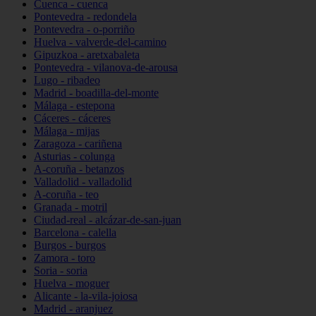
Cuenca - cuenca
Pontevedra - redondela
Pontevedra - o-porriño
Huelva - valverde-del-camino
Gipuzkoa - aretxabaleta
Pontevedra - vilanova-de-arousa
Lugo - ribadeo
Madrid - boadilla-del-monte
Málaga - estepona
Cáceres - cáceres
Málaga - mijas
Zaragoza - cariñena
Asturias - colunga
A-coruña - betanzos
Valladolid - valladolid
A-coruña - teo
Granada - motril
Ciudad-real - alcázar-de-san-juan
Barcelona - calella
Burgos - burgos
Zamora - toro
Soria - soria
Huelva - moguer
Alicante - la-vila-joiosa
Madrid - aranjuez