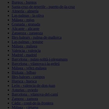
Burgos - burgos
Santa-cruz-de-tenerife - puerto-de-la-cruz
Almería - almería
Las-palmas - la-oliva
Málaga - mijas
Granada - granada
Alicante - alicante
Zaragoza - zaragoza
Illes-balears - palma-de-mallorca
Las-palmas - teguise
Málaga - málaga
Valencia - valencia
Madrid - madrid
Barcelona - palau-solità-i-plegamans
Barcelona - vilanova-i-la-geltrú
Málaga - vélez-málaga
Bizkaia - bilbao
Illes-balears - campos
Huesca - huesca
León - valencia-de-don-juan
Asturias - oviedo
Barcelona - vilanova-del-camí
Zamora - zamora
Cádiz - conil-de-la-frontera
Málaga - cártama