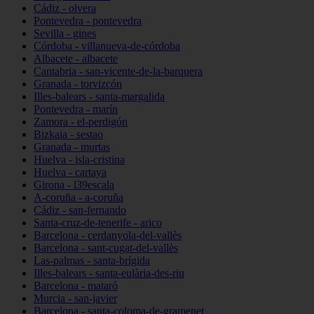
Cádiz - olvera
Pontevedra - pontevedra
Sevilla - gines
Córdoba - villanueva-de-córdoba
Albacete - albacete
Cantabria - san-vicente-de-la-barquera
Granada - torvizcón
Illes-balears - santa-margalida
Pontevedra - marín
Zamora - el-perdigón
Bizkaia - sestao
Granada - murtas
Huelva - isla-cristina
Huelva - cartaya
Girona - l39escala
A-coruña - a-coruña
Cádiz - san-fernando
Santa-cruz-de-tenerife - arico
Barcelona - cerdanyola-del-vallès
Barcelona - sant-cugat-del-vallès
Las-palmas - santa-brígida
Illes-balears - santa-eulària-des-riu
Barcelona - mataró
Murcia - san-javier
Barcelona - santa-coloma-de-gramenet