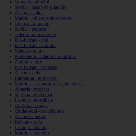
Granada - albuñol
Sevilla - alcalá-de-guadaíra
Alicante - altea
Madrid - villarejo-de-salvanés
Cuenca - tarancón
Sevilla - pedrera
Toledo - manzaneque
Illes-balears - artà
Illes-balears - andratx
Málaga - guaro
Pontevedra - vilanova-de-arousa
Zamora - toro
Illes-balears - esporles
Alicante - elx
Barcelona - el-masnou
Madrid - san-martín-de-valdeiglesias
Almería - mojácar
Segovia - el-espinar
La-rioja - hormilleja
Córdoba - iznájar
Ciudad-real - socuéllamos
Alicante - petrer
Bizkaia - zalla
La-rioja - ábalos
Madrid - alcorcón