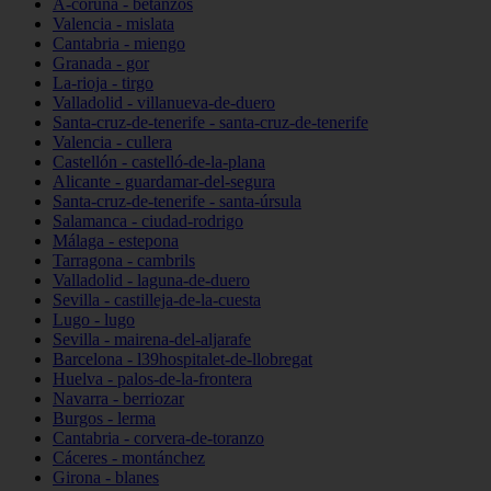
A-coruña - betanzos
Valencia - mislata
Cantabria - miengo
Granada - gor
La-rioja - tirgo
Valladolid - villanueva-de-duero
Santa-cruz-de-tenerife - santa-cruz-de-tenerife
Valencia - cullera
Castellón - castelló-de-la-plana
Alicante - guardamar-del-segura
Santa-cruz-de-tenerife - santa-úrsula
Salamanca - ciudad-rodrigo
Málaga - estepona
Tarragona - cambrils
Valladolid - laguna-de-duero
Sevilla - castilleja-de-la-cuesta
Lugo - lugo
Sevilla - mairena-del-aljarafe
Barcelona - l39hospitalet-de-llobregat
Huelva - palos-de-la-frontera
Navarra - berriozar
Burgos - lerma
Cantabria - corvera-de-toranzo
Cáceres - montánchez
Girona - blanes