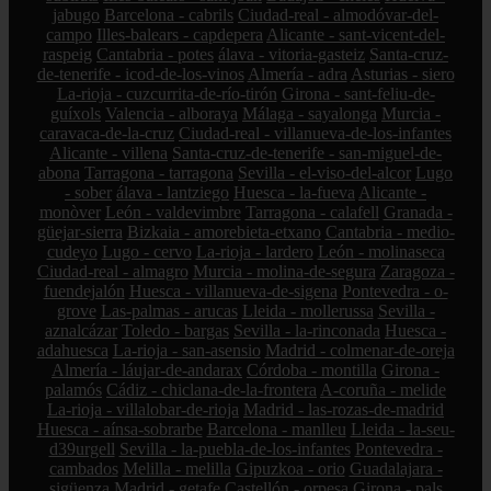
jabugo
Barcelona - cabrils
Ciudad-real - almodóvar-del-
campo
Illes-balears - capdepera
Alicante - sant-vicent-del-
raspeig
Cantabria - potes
álava - vitoria-gasteiz
Santa-cruz-
de-tenerife - icod-de-los-vinos
Almería - adra
Asturias - siero
La-rioja - cuzcurrita-de-río-tirón
Girona - sant-feliu-de-
guíxols
Valencia - alboraya
Málaga - sayalonga
Murcia -
caravaca-de-la-cruz
Ciudad-real - villanueva-de-los-infantes
Alicante - villena
Santa-cruz-de-tenerife - san-miguel-de-
abona
Tarragona - tarragona
Sevilla - el-viso-del-alcor
Lugo
- sober
álava - lantziego
Huesca - la-fueva
Alicante -
monòver
León - valdevimbre
Tarragona - calafell
Granada -
güejar-sierra
Bizkaia - amorebieta-etxano
Cantabria - medio-
cudeyo
Lugo - cervo
La-rioja - lardero
León - molinaseca
Ciudad-real - almagro
Murcia - molina-de-segura
Zaragoza -
fuendejalón
Huesca - villanueva-de-sigena
Pontevedra - o-
grove
Las-palmas - arucas
Lleida - mollerussa
Sevilla -
aznalcázar
Toledo - bargas
Sevilla - la-rinconada
Huesca -
adahuesca
La-rioja - san-asensio
Madrid - colmenar-de-oreja
Almería - láujar-de-andarax
Córdoba - montilla
Girona -
palamós
Cádiz - chiclana-de-la-frontera
A-coruña - melide
La-rioja - villalobar-de-rioja
Madrid - las-rozas-de-madrid
Huesca - aínsa-sobrarbe
Barcelona - manlleu
Lleida - la-seu-
d39urgell
Sevilla - la-puebla-de-los-infantes
Pontevedra -
cambados
Melilla - melilla
Gipuzkoa - orio
Guadalajara -
sigüenza
Madrid - getafe
Castellón - orpesa
Girona - pals