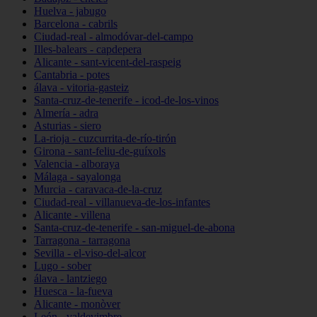
Huelva - jabugo
Barcelona - cabrils
Ciudad-real - almodóvar-del-campo
Illes-balears - capdepera
Alicante - sant-vicent-del-raspeig
Cantabria - potes
álava - vitoria-gasteiz
Santa-cruz-de-tenerife - icod-de-los-vinos
Almería - adra
Asturias - siero
La-rioja - cuzcurrita-de-río-tirón
Girona - sant-feliu-de-guíxols
Valencia - alboraya
Málaga - sayalonga
Murcia - caravaca-de-la-cruz
Ciudad-real - villanueva-de-los-infantes
Alicante - villena
Santa-cruz-de-tenerife - san-miguel-de-abona
Tarragona - tarragona
Sevilla - el-viso-del-alcor
Lugo - sober
álava - lantziego
Huesca - la-fueva
Alicante - monòver
León - valdevimbre