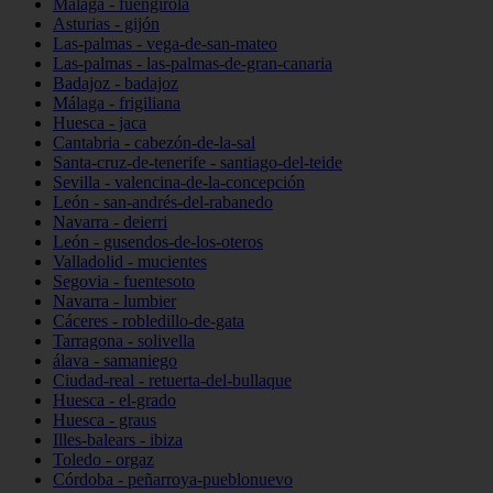
Málaga - fuengirola
Asturias - gijón
Las-palmas - vega-de-san-mateo
Las-palmas - las-palmas-de-gran-canaria
Badajoz - badajoz
Málaga - frigiliana
Huesca - jaca
Cantabria - cabezón-de-la-sal
Santa-cruz-de-tenerife - santiago-del-teide
Sevilla - valencina-de-la-concepción
León - san-andrés-del-rabanedo
Navarra - deierri
León - gusendos-de-los-oteros
Valladolid - mucientes
Segovia - fuentesoto
Navarra - lumbier
Cáceres - robledillo-de-gata
Tarragona - solivella
álava - samaniego
Ciudad-real - retuerta-del-bullaque
Huesca - el-grado
Huesca - graus
Illes-balears - ibiza
Toledo - orgaz
Córdoba - peñarroya-pueblonuevo