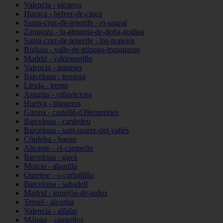
Valencia - picanya
Huesca - belver-de-cinca
Santa-cruz-de-tenerife - el-sauzal
Zaragoza - la-almunia-de-doña-godina
Santa-cruz-de-tenerife - los-realejos
Bizkaia - valle-de-trápaga-trapagaran
Madrid - valdemorillo
Valencia - manises
Barcelona - terrassa
Lleida - tremp
Asturias - villaviciosa
Huelva - trigueros
Girona - castelló-d39empúries
Barcelona - cardedeu
Barcelona - sant-quirze-del-vallès
Córdoba - baena
Alicante - el-campello
Barcelona - gavà
Murcia - abanilla
Ourense - o-carballiño
Barcelona - sabadell
Madrid - torrejón-de-ardoz
Teruel - alcorisa
Valencia - alfafar
Málaga - campillos