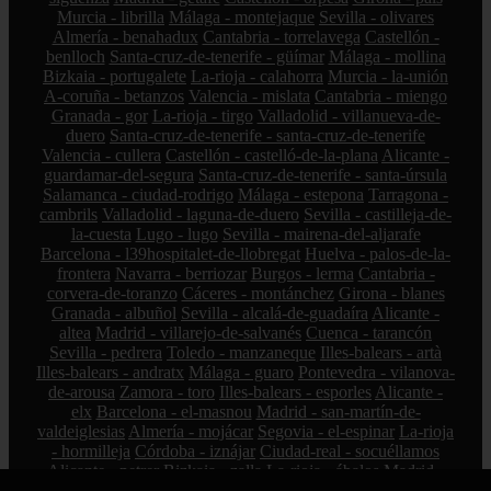
Murcia - librilla
Málaga - montejaque
Sevilla - olivares
Almería - benahadux
Cantabria - torrelavega
Castellón -
benlloch
Santa-cruz-de-tenerife - güímar
Málaga - mollina
Bizkaia - portugalete
La-rioja - calahorra
Murcia - la-unión
A-coruña - betanzos
Valencia - mislata
Cantabria - miengo
Granada - gor
La-rioja - tirgo
Valladolid - villanueva-de-
duero
Santa-cruz-de-tenerife - santa-cruz-de-tenerife
Valencia - cullera
Castellón - castelló-de-la-plana
Alicante -
guardamar-del-segura
Santa-cruz-de-tenerife - santa-úrsula
Salamanca - ciudad-rodrigo
Málaga - estepona
Tarragona -
cambrils
Valladolid - laguna-de-duero
Sevilla - castilleja-de-
la-cuesta
Lugo - lugo
Sevilla - mairena-del-aljarafe
Barcelona - l39hospitalet-de-llobregat
Huelva - palos-de-la-
frontera
Navarra - berriozar
Burgos - lerma
Cantabria -
corvera-de-toranzo
Cáceres - montánchez
Girona - blanes
Granada - albuñol
Sevilla - alcalá-de-guadaíra
Alicante -
altea
Madrid - villarejo-de-salvanés
Cuenca - tarancón
Sevilla - pedrera
Toledo - manzaneque
Illes-balears - artà
Illes-balears - andratx
Málaga - guaro
Pontevedra - vilanova-
de-arousa
Zamora - toro
Illes-balears - esporles
Alicante -
elx
Barcelona - el-masnou
Madrid - san-martín-de-
valdeiglesias
Almería - mojácar
Segovia - el-espinar
La-rioja
- hormilleja
Córdoba - iznájar
Ciudad-real - socuéllamos
Alicante - petrer
Bizkaia - zalla
La-rioja - ábalos
Madrid -
alcorcón
Zamora - peleas-de-abajo
Cantabria - reinosa
A-