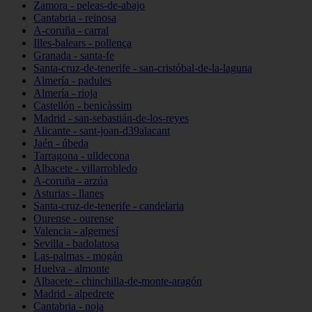
Zamora - peleas-de-abajo
Cantabria - reinosa
A-coruña - carral
Illes-balears - pollença
Granada - santa-fe
Santa-cruz-de-tenerife - san-cristóbal-de-la-laguna
Almería - padules
Almería - rioja
Castellón - benicàssim
Madrid - san-sebastián-de-los-reyes
Alicante - sant-joan-d39alacant
Jaén - úbeda
Tarragona - ulldecona
Albacete - villarrobledo
A-coruña - arzúa
Asturias - llanes
Santa-cruz-de-tenerife - candelaria
Ourense - ourense
Valencia - algemesí
Sevilla - badolatosa
Las-palmas - mogán
Huelva - almonte
Albacete - chinchilla-de-monte-aragón
Madrid - alpedrete
Cantabria - noja