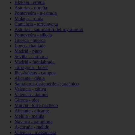
Bizkaia - ermua
Asturias - noreña
Pontevedra - a-estrada
Málaga - ronda
Cantabria - torrelavega
Asturias - san-martín-del-rey-aurelio
Pontevedra - silleda
Huesca - huesca
Lugo - chantada
Madrid - pinto
Sevilla - carmona
Madrid - fuenlabrada
Tarragona - falset
Illes-balears - campos
Alicante - dénia
Santa-cruz-de-tenerife - garachico
Valencia - xàtiva
Valencia - daimús
Girona - olot
Murcia - torre-pacheco
Alicante - alicante
Melilla - melilla
Navarra - pamplona
A-coruña - melide
Valencia - massanassa