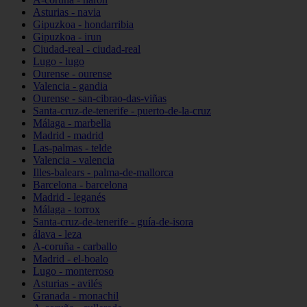
Asturias - navia
Gipuzkoa - hondarribia
Gipuzkoa - irun
Ciudad-real - ciudad-real
Lugo - lugo
Ourense - ourense
Valencia - gandia
Ourense - san-cibrao-das-viñas
Santa-cruz-de-tenerife - puerto-de-la-cruz
Málaga - marbella
Madrid - madrid
Las-palmas - telde
Valencia - valencia
Illes-balears - palma-de-mallorca
Barcelona - barcelona
Madrid - leganés
Málaga - torrox
Santa-cruz-de-tenerife - guía-de-isora
álava - leza
A-coruña - carballo
Madrid - el-boalo
Lugo - monterroso
Asturias - avilés
Granada - monachil