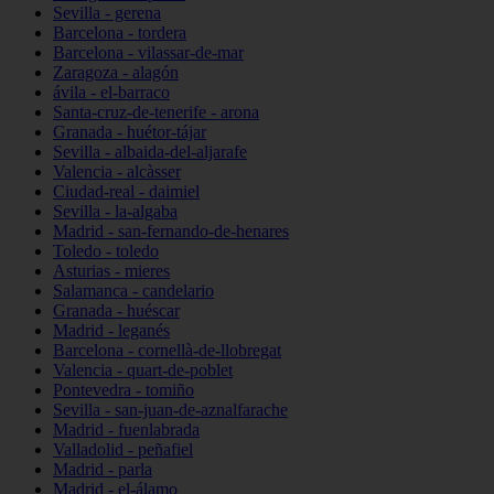
Sevilla - gerena
Barcelona - tordera
Barcelona - vilassar-de-mar
Zaragoza - alagón
ávila - el-barraco
Santa-cruz-de-tenerife - arona
Granada - huétor-tájar
Sevilla - albaida-del-aljarafe
Valencia - alcàsser
Ciudad-real - daimiel
Sevilla - la-algaba
Madrid - san-fernando-de-henares
Toledo - toledo
Asturias - mieres
Salamanca - candelario
Granada - huéscar
Madrid - leganés
Barcelona - cornellà-de-llobregat
Valencia - quart-de-poblet
Pontevedra - tomiño
Sevilla - san-juan-de-aznalfarache
Madrid - fuenlabrada
Valladolid - peñafiel
Madrid - parla
Madrid - el-álamo