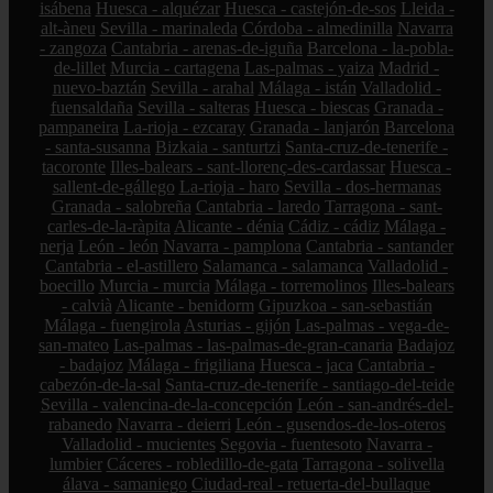
isábena
Huesca - alquézar
Huesca - castejón-de-sos
Lleida -
alt-àneu
Sevilla - marinaleda
Córdoba - almedinilla
Navarra
- zangoza
Cantabria - arenas-de-iguña
Barcelona - la-pobla-
de-lillet
Murcia - cartagena
Las-palmas - yaiza
Madrid -
nuevo-baztán
Sevilla - arahal
Málaga - istán
Valladolid -
fuensaldaña
Sevilla - salteras
Huesca - biescas
Granada -
pampaneira
La-rioja - ezcaray
Granada - lanjarón
Barcelona
- santa-susanna
Bizkaia - santurtzi
Santa-cruz-de-tenerife -
tacoronte
Illes-balears - sant-llorenç-des-cardassar
Huesca -
sallent-de-gállego
La-rioja - haro
Sevilla - dos-hermanas
Granada - salobreña
Cantabria - laredo
Tarragona - sant-
carles-de-la-ràpita
Alicante - dénia
Cádiz - cádiz
Málaga -
nerja
León - león
Navarra - pamplona
Cantabria - santander
Cantabria - el-astillero
Salamanca - salamanca
Valladolid -
boecillo
Murcia - murcia
Málaga - torremolinos
Illes-balears
- calvià
Alicante - benidorm
Gipuzkoa - san-sebastián
Málaga - fuengirola
Asturias - gijón
Las-palmas - vega-de-
san-mateo
Las-palmas - las-palmas-de-gran-canaria
Badajoz
- badajoz
Málaga - frigiliana
Huesca - jaca
Cantabria -
cabezón-de-la-sal
Santa-cruz-de-tenerife - santiago-del-teide
Sevilla - valencina-de-la-concepción
León - san-andrés-del-
rabanedo
Navarra - deierri
León - gusendos-de-los-oteros
Valladolid - mucientes
Segovia - fuentesoto
Navarra -
lumbier
Cáceres - robledillo-de-gata
Tarragona - solivella
álava - samaniego
Ciudad-real - retuerta-del-bullaque