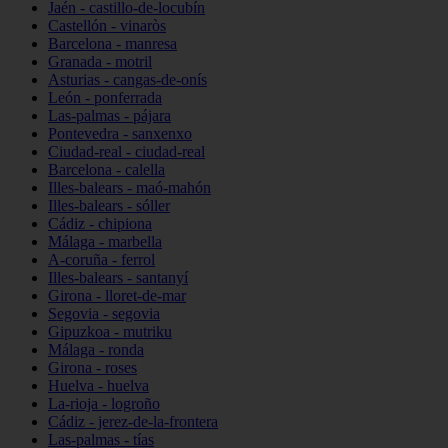
Jaén - castillo-de-locubín
Castellón - vinaròs
Barcelona - manresa
Granada - motril
Asturias - cangas-de-onís
León - ponferrada
Las-palmas - pájara
Pontevedra - sanxenxo
Ciudad-real - ciudad-real
Barcelona - calella
Illes-balears - maó-mahón
Illes-balears - sóller
Cádiz - chipiona
Málaga - marbella
A-coruña - ferrol
Illes-balears - santanyí
Girona - lloret-de-mar
Segovia - segovia
Gipuzkoa - mutriku
Málaga - ronda
Girona - roses
Huelva - huelva
La-rioja - logroño
Cádiz - jerez-de-la-frontera
Las-palmas - tías