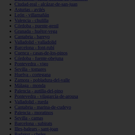
Ciudad-real - alcázar-de-san-juan
Asturias - avilés
León - villamañán
Valencia - chulilla
Córdoba - puente-genil
Granada - huétor-vega
Cantabria - bareyo
Valladolid - valladolid
Barcelona - font-rubí
Cuenca - casas-de-los-pinos
Córdoba - fuente-obejuna
Pontevedra - vigo
Sevilla - tomares
Huelva - cortegana
Zamora - pobladura-del-valle
Málaga - monda
Palencia - autilla-del-pino
Pontevedra - vilagarcía-de-arousa
Valladolid - rueda
Cantabria - marina-de-cudeyo
Palencia - moratinos
Sevilla - camas
Barcelona - subirats
Illes-balears - sant-joan
Badajoz - cheles