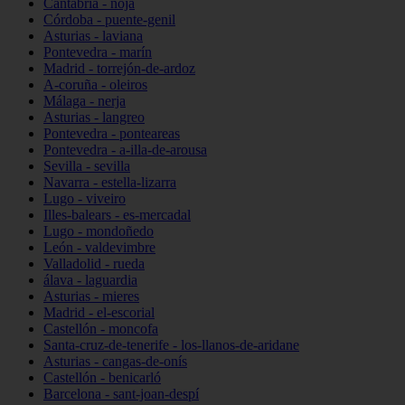
Cantabria - noja
Córdoba - puente-genil
Asturias - laviana
Pontevedra - marín
Madrid - torrejón-de-ardoz
A-coruña - oleiros
Málaga - nerja
Asturias - langreo
Pontevedra - ponteareas
Pontevedra - a-illa-de-arousa
Sevilla - sevilla
Navarra - estella-lizarra
Lugo - viveiro
Illes-balears - es-mercadal
Lugo - mondoñedo
León - valdevimbre
Valladolid - rueda
álava - laguardia
Asturias - mieres
Madrid - el-escorial
Castellón - moncofa
Santa-cruz-de-tenerife - los-llanos-de-aridane
Asturias - cangas-de-onís
Castellón - benicarló
Barcelona - sant-joan-despí