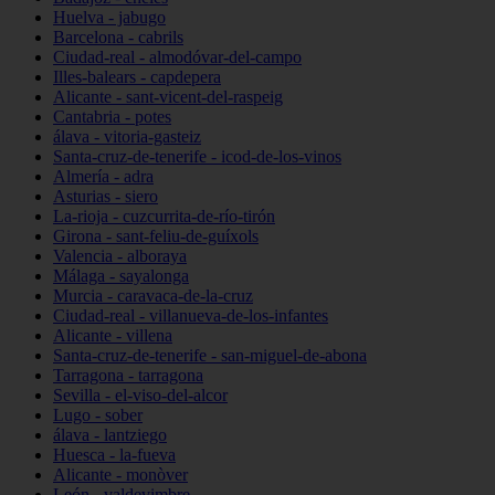
Huelva - jabugo
Barcelona - cabrils
Ciudad-real - almodóvar-del-campo
Illes-balears - capdepera
Alicante - sant-vicent-del-raspeig
Cantabria - potes
álava - vitoria-gasteiz
Santa-cruz-de-tenerife - icod-de-los-vinos
Almería - adra
Asturias - siero
La-rioja - cuzcurrita-de-río-tirón
Girona - sant-feliu-de-guíxols
Valencia - alboraya
Málaga - sayalonga
Murcia - caravaca-de-la-cruz
Ciudad-real - villanueva-de-los-infantes
Alicante - villena
Santa-cruz-de-tenerife - san-miguel-de-abona
Tarragona - tarragona
Sevilla - el-viso-del-alcor
Lugo - sober
álava - lantziego
Huesca - la-fueva
Alicante - monòver
León - valdevimbre