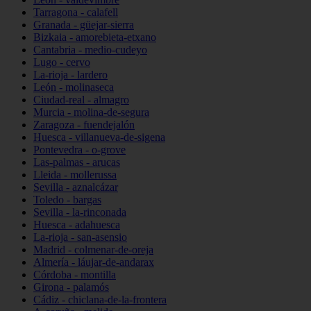
Tarragona - calafell
Granada - güejar-sierra
Bizkaia - amorebieta-etxano
Cantabria - medio-cudeyo
Lugo - cervo
La-rioja - lardero
León - molinaseca
Ciudad-real - almagro
Murcia - molina-de-segura
Zaragoza - fuendejalón
Huesca - villanueva-de-sigena
Pontevedra - o-grove
Las-palmas - arucas
Lleida - mollerussa
Sevilla - aznalcázar
Toledo - bargas
Sevilla - la-rinconada
Huesca - adahuesca
La-rioja - san-asensio
Madrid - colmenar-de-oreja
Almería - láujar-de-andarax
Córdoba - montilla
Girona - palamós
Cádiz - chiclana-de-la-frontera