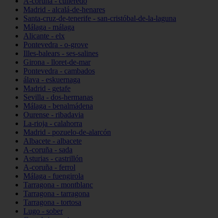
A-coruña - culleredo
Madrid - alcalá-de-henares
Santa-cruz-de-tenerife - san-cristóbal-de-la-laguna
Málaga - málaga
Alicante - elx
Pontevedra - o-grove
Illes-balears - ses-salines
Girona - lloret-de-mar
Pontevedra - cambados
álava - eskuernaga
Madrid - getafe
Sevilla - dos-hermanas
Málaga - benalmádena
Ourense - ribadavia
La-rioja - calahorra
Madrid - pozuelo-de-alarcón
Albacete - albacete
A-coruña - sada
Asturias - castrillón
A-coruña - ferrol
Málaga - fuengirola
Tarragona - montblanc
Tarragona - tarragona
Tarragona - tortosa
Lugo - sober