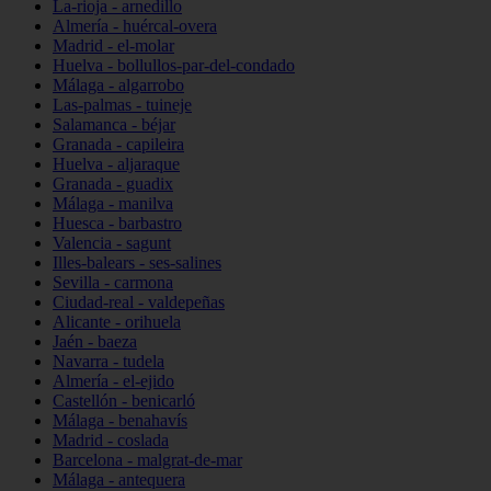
La-rioja - arnedillo
Almería - huércal-overa
Madrid - el-molar
Huelva - bollullos-par-del-condado
Málaga - algarrobo
Las-palmas - tuineje
Salamanca - béjar
Granada - capileira
Huelva - aljaraque
Granada - guadix
Málaga - manilva
Huesca - barbastro
Valencia - sagunt
Illes-balears - ses-salines
Sevilla - carmona
Ciudad-real - valdepeñas
Alicante - orihuela
Jaén - baeza
Navarra - tudela
Almería - el-ejido
Castellón - benicarló
Málaga - benahavís
Madrid - coslada
Barcelona - malgrat-de-mar
Málaga - antequera