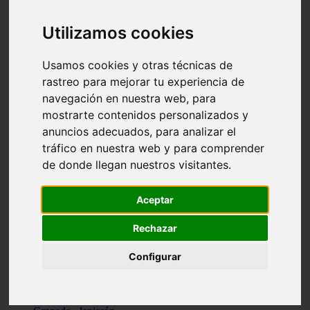
Santa-cruz-de-tenerife - los-llanos-de-aridane
Cantabria - suances
Utilizamos cookies
Sevilla - bormujos
Granada - monachil
Málaga - júzcar
Usamos cookies y otras técnicas de
Huesca - isábena
rastreo para mejorar tu experiencia de
Huesca - alquézar
navegación en nuestra web, para
Huesca - castejón-de-sos
Lleida - alt-àneu
mostrarte contenidos personalizados y
Sevilla - marinaleda
anuncios adecuados, para analizar el
Córdoba - almedinilla
tráfico en nuestra web y para comprender
Navarra - zangoza
Cantabria - arenas-de-iguña
de donde llegan nuestros visitantes.
Barcelona - la-pobla-de-lillet
Murcia - cartagena
Las-palmas - yaiza
Aceptar
Madrid - nuevo-baztán
Sevilla - arahal
Rechazar
Málaga - istán
Valladolid - fuensaldaña
Configurar
Sevilla - salteras
Huesca - biescas
Granada - pampaneira
La-rioja - ezcaray