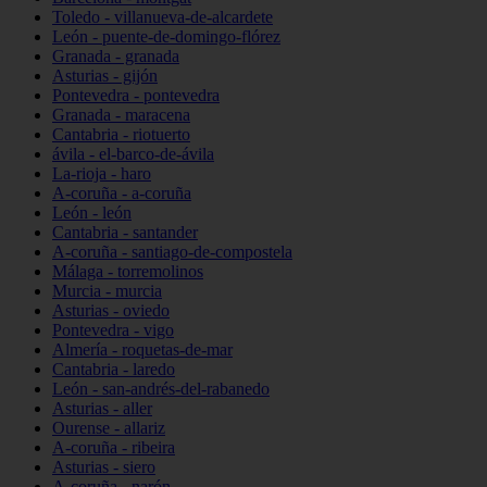
Toledo - villanueva-de-alcardete
León - puente-de-domingo-flórez
Granada - granada
Asturias - gijón
Pontevedra - pontevedra
Granada - maracena
Cantabria - riotuerto
ávila - el-barco-de-ávila
La-rioja - haro
A-coruña - a-coruña
León - león
Cantabria - santander
A-coruña - santiago-de-compostela
Málaga - torremolinos
Murcia - murcia
Asturias - oviedo
Pontevedra - vigo
Almería - roquetas-de-mar
Cantabria - laredo
León - san-andrés-del-rabanedo
Asturias - aller
Ourense - allariz
A-coruña - ribeira
Asturias - siero
A-coruña - narón