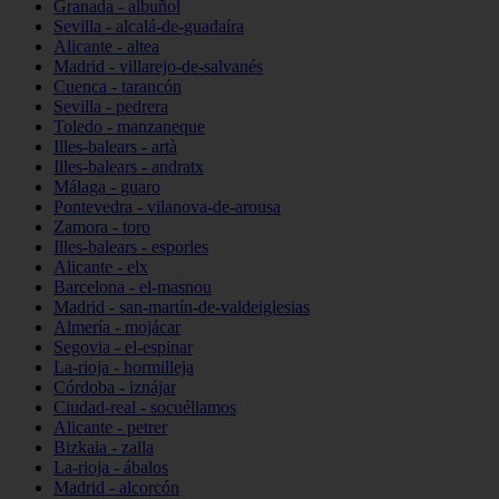
Granada - albuñol
Sevilla - alcalá-de-guadaíra
Alicante - altea
Madrid - villarejo-de-salvanés
Cuenca - tarancón
Sevilla - pedrera
Toledo - manzaneque
Illes-balears - artà
Illes-balears - andratx
Málaga - guaro
Pontevedra - vilanova-de-arousa
Zamora - toro
Illes-balears - esporles
Alicante - elx
Barcelona - el-masnou
Madrid - san-martín-de-valdeiglesias
Almería - mojácar
Segovia - el-espinar
La-rioja - hormilleja
Córdoba - iznájar
Ciudad-real - socuéllamos
Alicante - petrer
Bizkaia - zalla
La-rioja - ábalos
Madrid - alcorcón