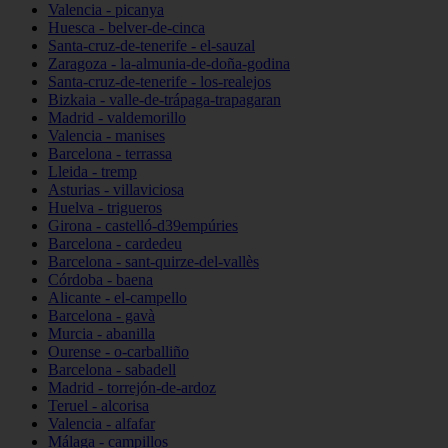
Valencia - picanya
Huesca - belver-de-cinca
Santa-cruz-de-tenerife - el-sauzal
Zaragoza - la-almunia-de-doña-godina
Santa-cruz-de-tenerife - los-realejos
Bizkaia - valle-de-trápaga-trapagaran
Madrid - valdemorillo
Valencia - manises
Barcelona - terrassa
Lleida - tremp
Asturias - villaviciosa
Huelva - trigueros
Girona - castelló-d39empúries
Barcelona - cardedeu
Barcelona - sant-quirze-del-vallès
Córdoba - baena
Alicante - el-campello
Barcelona - gavà
Murcia - abanilla
Ourense - o-carballiño
Barcelona - sabadell
Madrid - torrejón-de-ardoz
Teruel - alcorisa
Valencia - alfafar
Málaga - campillos