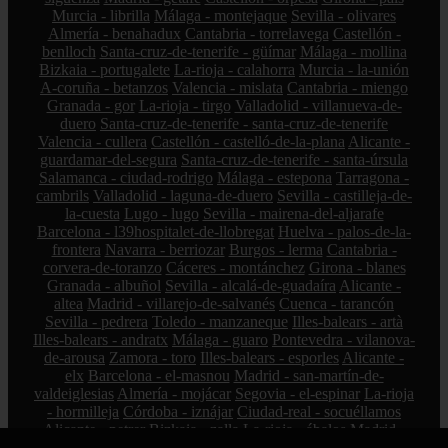
Murcia - librilla
Málaga - montejaque
Sevilla - olivares
Almería - benahadux
Cantabria - torrelavega
Castellón -
benlloch
Santa-cruz-de-tenerife - güímar
Málaga - mollina
Bizkaia - portugalete
La-rioja - calahorra
Murcia - la-unión
A-coruña - betanzos
Valencia - mislata
Cantabria - miengo
Granada - gor
La-rioja - tirgo
Valladolid - villanueva-de-
duero
Santa-cruz-de-tenerife - santa-cruz-de-tenerife
Valencia - cullera
Castellón - castelló-de-la-plana
Alicante -
guardamar-del-segura
Santa-cruz-de-tenerife - santa-úrsula
Salamanca - ciudad-rodrigo
Málaga - estepona
Tarragona -
cambrils
Valladolid - laguna-de-duero
Sevilla - castilleja-de-
la-cuesta
Lugo - lugo
Sevilla - mairena-del-aljarafe
Barcelona - l39hospitalet-de-llobregat
Huelva - palos-de-la-
frontera
Navarra - berriozar
Burgos - lerma
Cantabria -
corvera-de-toranzo
Cáceres - montánchez
Girona - blanes
Granada - albuñol
Sevilla - alcalá-de-guadaíra
Alicante -
altea
Madrid - villarejo-de-salvanés
Cuenca - tarancón
Sevilla - pedrera
Toledo - manzaneque
Illes-balears - artà
Illes-balears - andratx
Málaga - guaro
Pontevedra - vilanova-
de-arousa
Zamora - toro
Illes-balears - esporles
Alicante -
elx
Barcelona - el-masnou
Madrid - san-martín-de-
valdeiglesias
Almería - mojácar
Segovia - el-espinar
La-rioja
- hormilleja
Córdoba - iznájar
Ciudad-real - socuéllamos
Alicante - petrer
Bizkaia - zalla
La-rioja - ábalos
Madrid -
alcorcón
Zamora - peleas-de-abajo
Cantabria - reinosa
A-