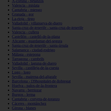
A-coruña - betanzos
Valencia - mislata
Cantabria - miengo
Granada - gor
La-rioja - tirgo
Valladolid - villanueva-de-duero
Santa-cruz-de-tenerife - santa-cruz-de-tenerife
Valencia - cullera
Castellón - castelló-de-la-plana
Alicante - guardamar-del-segura
Santa-cruz-de-tenerife - santa-úrsula
Salamanca - ciudad-rodrigo
Málaga - estepona
Tarragona - cambrils
Valladolid - laguna-de-duero
Sevilla - castilleja-de-la-cuesta
Lugo - lugo
Sevilla - mairena-del-aljarafe
Barcelona - l39hospitalet-de-llobregat
Huelva - palos-de-la-frontera
Navarra - berriozar
Burgos - lerma
Cantabria - corvera-de-toranzo
Cáceres - montánchez
Girona - blanes