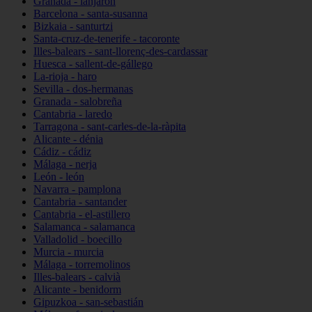
Granada - lanjarón
Barcelona - santa-susanna
Bizkaia - santurtzi
Santa-cruz-de-tenerife - tacoronte
Illes-balears - sant-llorenç-des-cardassar
Huesca - sallent-de-gállego
La-rioja - haro
Sevilla - dos-hermanas
Granada - salobreña
Cantabria - laredo
Tarragona - sant-carles-de-la-ràpita
Alicante - dénia
Cádiz - cádiz
Málaga - nerja
León - león
Navarra - pamplona
Cantabria - santander
Cantabria - el-astillero
Salamanca - salamanca
Valladolid - boecillo
Murcia - murcia
Málaga - torremolinos
Illes-balears - calvià
Alicante - benidorm
Gipuzkoa - san-sebastián