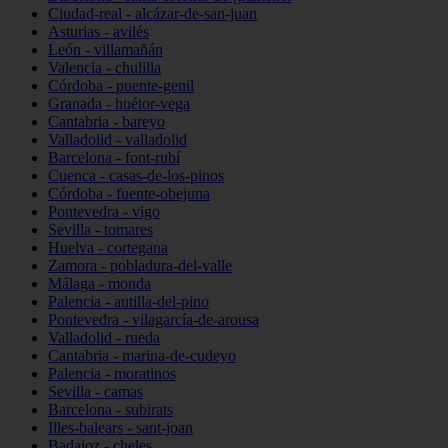
Ciudad-real - alcázar-de-san-juan
Asturias - avilés
León - villamañán
Valencia - chulilla
Córdoba - puente-genil
Granada - huétor-vega
Cantabria - bareyo
Valladolid - valladolid
Barcelona - font-rubí
Cuenca - casas-de-los-pinos
Córdoba - fuente-obejuna
Pontevedra - vigo
Sevilla - tomares
Huelva - cortegana
Zamora - pobladura-del-valle
Málaga - monda
Palencia - autilla-del-pino
Pontevedra - vilagarcía-de-arousa
Valladolid - rueda
Cantabria - marina-de-cudeyo
Palencia - moratinos
Sevilla - camas
Barcelona - subirats
Illes-balears - sant-joan
Badajoz - cheles