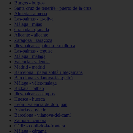
Burgos - burgos
Santa-cruz-de-tenerife - puerto-de-la-cruz
Almería - almería
Las-palmas - la-oliva
Málaga - mijas
Granada - granada
Alicante - alicante
Zaragoza - zaragoza
Illes-balears - palma-de-mallorca
Las-palmas - teguise
Málaga - málaga
Valencia - valencia
Madrid - madrid
Barcelona - palau-solità-i-plegamans
Barcelona - vilanova-i-la-geltrú
Málaga - vélez-málaga
Bizkaia - bilbao
Illes-balears - campos
Huesca - huesca
León - valencia-de-don-juan
Asturias - oviedo
Barcelona - vilanova-del-camí
Zamora - zamora
Cádiz - conil-de-la-frontera
Málaga - cártama