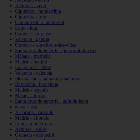
Asturias - navia
Gipuzkoa - hondarribia
Gipuzkoa - irun
Ciudad-real - ciudad-real
Lugo - lugo
Ourense - ourense
Valencia - gandia
Ourense - san-cibrao-das-viñas
Santa-cruz-de-tenerife - puerto-de-la-cruz
Málaga - marbella
Madrid - madrid
Las-palmas - telde
Valencia - valencia
Illes-balears - palma-de-mallorca
Barcelona - barcelona
Madrid - leganés
Málaga - torrox
Santa-cruz-de-tenerife - guía-de-isora
álava - leza
A-coruña - carballo
Madrid - el-boalo
Lugo - monterroso
Asturias - avilés
Granada - monachil