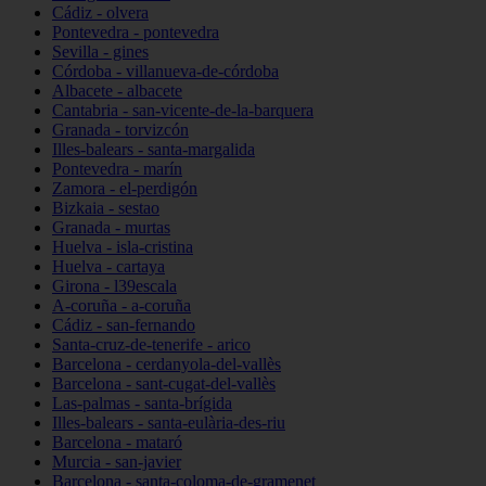
Cádiz - olvera
Pontevedra - pontevedra
Sevilla - gines
Córdoba - villanueva-de-córdoba
Albacete - albacete
Cantabria - san-vicente-de-la-barquera
Granada - torvizcón
Illes-balears - santa-margalida
Pontevedra - marín
Zamora - el-perdigón
Bizkaia - sestao
Granada - murtas
Huelva - isla-cristina
Huelva - cartaya
Girona - l39escala
A-coruña - a-coruña
Cádiz - san-fernando
Santa-cruz-de-tenerife - arico
Barcelona - cerdanyola-del-vallès
Barcelona - sant-cugat-del-vallès
Las-palmas - santa-brígida
Illes-balears - santa-eulària-des-riu
Barcelona - mataró
Murcia - san-javier
Barcelona - santa-coloma-de-gramenet