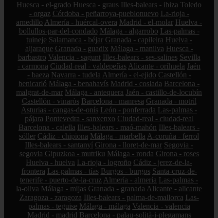
Huesca - el-grado
Huesca - graus
Illes-balears - ibiza
Toledo
- orgaz
Córdoba - peñarroya-pueblonuevo
La-rioja -
arnedillo
Almería - huércal-overa
Madrid - el-molar
Huelva -
bollullos-par-del-condado
Málaga - algarrobo
Las-palmas -
tuineje
Salamanca - béjar
Granada - capileira
Huelva -
aljaraque
Granada - guadix
Málaga - manilva
Huesca -
barbastro
Valencia - sagunt
Illes-balears - ses-salines
Sevilla
- carmona
Ciudad-real - valdepeñas
Alicante - orihuela
Jaén
- baeza
Navarra - tudela
Almería - el-ejido
Castellón -
benicarló
Málaga - benahavís
Madrid - coslada
Barcelona -
malgrat-de-mar
Málaga - antequera
Jaén - castillo-de-locubín
Castellón - vinaròs
Barcelona - manresa
Granada - motril
Asturias - cangas-de-onís
León - ponferrada
Las-palmas -
pájara
Pontevedra - sanxenxo
Ciudad-real - ciudad-real
Barcelona - calella
Illes-balears - maó-mahón
Illes-balears -
sóller
Cádiz - chipiona
Málaga - marbella
A-coruña - ferrol
Illes-balears - santanyí
Girona - lloret-de-mar
Segovia -
segovia
Gipuzkoa - mutriku
Málaga - ronda
Girona - roses
Huelva - huelva
La-rioja - logroño
Cádiz - jerez-de-la-
frontera
Las-palmas - tías
Burgos - burgos
Santa-cruz-de-
tenerife - puerto-de-la-cruz
Almería - almería
Las-palmas -
la-oliva
Málaga - mijas
Granada - granada
Alicante - alicante
Zaragoza - zaragoza
Illes-balears - palma-de-mallorca
Las-
palmas - teguise
Málaga - málaga
Valencia - valencia
Madrid - madrid
Barcelona - palau-solità-i-plegamans