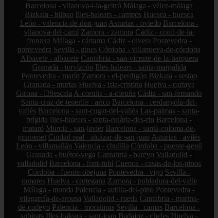
Barcelona - vilanova-i-la-geltrú
Málaga - vélez-málaga
Bizkaia - bilbao
Illes-balears - campos
Huesca - huesca
León - valencia-de-don-juan
Asturias - oviedo
Barcelona -
vilanova-del-camí
Zamora - zamora
Cádiz - conil-de-la-
frontera
Málaga - cártama
Cádiz - olvera
Pontevedra -
pontevedra
Sevilla - gines
Córdoba - villanueva-de-córdoba
Albacete - albacete
Cantabria - san-vicente-de-la-barquera
Granada - torvizcón
Illes-balears - santa-margalida
Pontevedra - marín
Zamora - el-perdigón
Bizkaia - sestao
Granada - murtas
Huelva - isla-cristina
Huelva - cartaya
Girona - l39escala
A-coruña - a-coruña
Cádiz - san-fernando
Santa-cruz-de-tenerife - arico
Barcelona - cerdanyola-del-
vallès
Barcelona - sant-cugat-del-vallès
Las-palmas - santa-
brígida
Illes-balears - santa-eulària-des-riu
Barcelona -
mataró
Murcia - san-javier
Barcelona - santa-coloma-de-
gramenet
Ciudad-real - alcázar-de-san-juan
Asturias - avilés
León - villamañán
Valencia - chulilla
Córdoba - puente-genil
Granada - huétor-vega
Cantabria - bareyo
Valladolid -
valladolid
Barcelona - font-rubí
Cuenca - casas-de-los-pinos
Córdoba - fuente-obejuna
Pontevedra - vigo
Sevilla -
tomares
Huelva - cortegana
Zamora - pobladura-del-valle
Málaga - monda
Palencia - autilla-del-pino
Pontevedra -
vilagarcía-de-arousa
Valladolid - rueda
Cantabria - marina-
de-cudeyo
Palencia - moratinos
Sevilla - camas
Barcelona -
subirats
Illes-balears - sant-joan
Badajoz - cheles
Huelva -