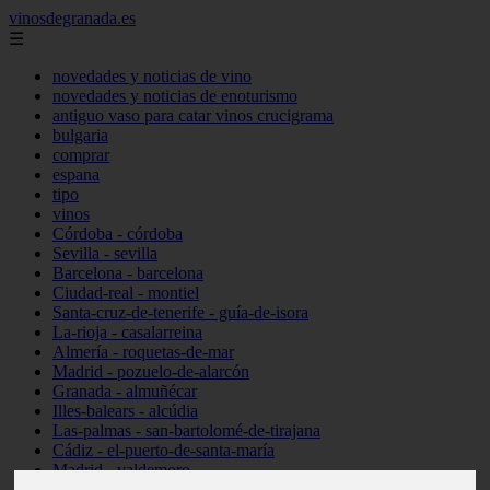
vinosdegranada.es
☰
novedades y noticias de vino
novedades y noticias de enoturismo
antiguo vaso para catar vinos crucigrama
bulgaria
comprar
espana
tipo
vinos
Córdoba - córdoba
Sevilla - sevilla
Barcelona - barcelona
Ciudad-real - montiel
Santa-cruz-de-tenerife - guía-de-isora
La-rioja - casalarreina
Almería - roquetas-de-mar
Madrid - pozuelo-de-alarcón
Granada - almuñécar
Illes-balears - alcúdia
Las-palmas - san-bartolomé-de-tirajana
Cádiz - el-puerto-de-santa-maría
Madrid - valdemoro
Granada - pulianas