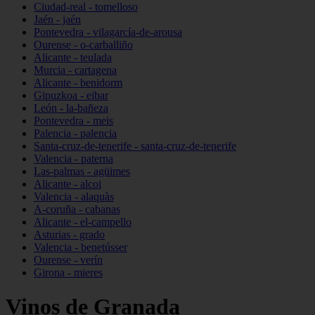
Ciudad-real - tomelloso
Jaén - jaén
Pontevedra - vilagarcía-de-arousa
Ourense - o-carballiño
Alicante - teulada
Murcia - cartagena
Alicante - benidorm
Gipuzkoa - eibar
León - la-bañeza
Pontevedra - meis
Palencia - palencia
Santa-cruz-de-tenerife - santa-cruz-de-tenerife
Valencia - paterna
Las-palmas - agüimes
Alicante - alcoi
Valencia - alaquàs
A-coruña - cabanas
Alicante - el-campello
Asturias - grado
Valencia - benetússer
Ourense - verín
Girona - mieres
Vinos de Granada