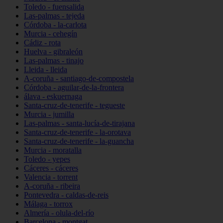
Toledo - fuensalida
Las-palmas - tejeda
Córdoba - la-carlota
Murcia - cehegín
Cádiz - rota
Huelva - gibraleón
Las-palmas - tinajo
Lleida - lleida
A-coruña - santiago-de-compostela
Córdoba - aguilar-de-la-frontera
álava - eskuernaga
Santa-cruz-de-tenerife - tegueste
Murcia - jumilla
Las-palmas - santa-lucía-de-tirajana
Santa-cruz-de-tenerife - la-orotava
Santa-cruz-de-tenerife - la-guancha
Murcia - moratalla
Toledo - yepes
Cáceres - cáceres
Valencia - torrent
A-coruña - ribeira
Pontevedra - caldas-de-reis
Málaga - torrox
Almería - olula-del-río
Barcelona - montgat