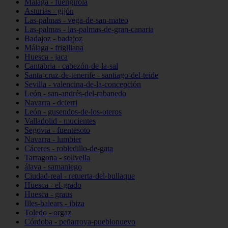
Málaga - fuengirola
Asturias - gijón
Las-palmas - vega-de-san-mateo
Las-palmas - las-palmas-de-gran-canaria
Badajoz - badajoz
Málaga - frigiliana
Huesca - jaca
Cantabria - cabezón-de-la-sal
Santa-cruz-de-tenerife - santiago-del-teide
Sevilla - valencina-de-la-concepción
León - san-andrés-del-rabanedo
Navarra - deierri
León - gusendos-de-los-oteros
Valladolid - mucientes
Segovia - fuentesoto
Navarra - lumbier
Cáceres - robledillo-de-gata
Tarragona - solivella
álava - samaniego
Ciudad-real - retuerta-del-bullaque
Huesca - el-grado
Huesca - graus
Illes-balears - ibiza
Toledo - orgaz
Córdoba - peñarroya-pueblonuevo