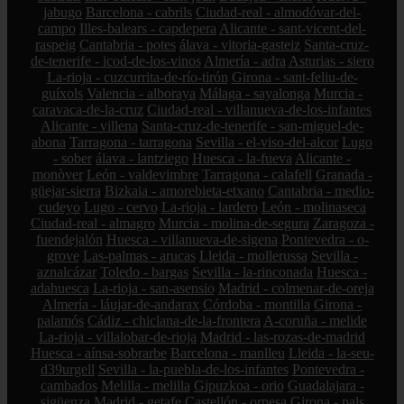
jabugo
Barcelona - cabrils
Ciudad-real - almodóvar-del-
campo
Illes-balears - capdepera
Alicante - sant-vicent-del-
raspeig
Cantabria - potes
álava - vitoria-gasteiz
Santa-cruz-
de-tenerife - icod-de-los-vinos
Almería - adra
Asturias - siero
La-rioja - cuzcurrita-de-río-tirón
Girona - sant-feliu-de-
guíxols
Valencia - alboraya
Málaga - sayalonga
Murcia -
caravaca-de-la-cruz
Ciudad-real - villanueva-de-los-infantes
Alicante - villena
Santa-cruz-de-tenerife - san-miguel-de-
abona
Tarragona - tarragona
Sevilla - el-viso-del-alcor
Lugo
- sober
álava - lantziego
Huesca - la-fueva
Alicante -
monòver
León - valdevimbre
Tarragona - calafell
Granada -
güejar-sierra
Bizkaia - amorebieta-etxano
Cantabria - medio-
cudeyo
Lugo - cervo
La-rioja - lardero
León - molinaseca
Ciudad-real - almagro
Murcia - molina-de-segura
Zaragoza -
fuendejalón
Huesca - villanueva-de-sigena
Pontevedra - o-
grove
Las-palmas - arucas
Lleida - mollerussa
Sevilla -
aznalcázar
Toledo - bargas
Sevilla - la-rinconada
Huesca -
adahuesca
La-rioja - san-asensio
Madrid - colmenar-de-oreja
Almería - láujar-de-andarax
Córdoba - montilla
Girona -
palamós
Cádiz - chiclana-de-la-frontera
A-coruña - melide
La-rioja - villalobar-de-rioja
Madrid - las-rozas-de-madrid
Huesca - aínsa-sobrarbe
Barcelona - manlleu
Lleida - la-seu-
d39urgell
Sevilla - la-puebla-de-los-infantes
Pontevedra -
cambados
Melilla - melilla
Gipuzkoa - orio
Guadalajara -
sigüenza
Madrid - getafe
Castellón - orpesa
Girona - pals