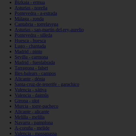
Bizkaia - ermua
Asturias - noreña
Pontevedra - a-estrada
Málaga - ronda
Cantabria - torrelavega
Asturias - san-martín-del-rey-aurelio
Pontevedra - silleda
Huesca - huesca
Lugo - chantada
Madrid - pinto
Sevilla - carmona
Madrid - fuenlabrada
Tarragona - falset
Illes-balears - campos
Alicante - dénia
Santa-cruz-de-tenerife - garachico
Valencia - xàtiva
Valencia - daimús
Girona - olot
Murcia - torre-pacheco
Alicante - alicante
Melilla - melilla
Navarra - pamplona
A-coruña - melide
Valencia - massanassa