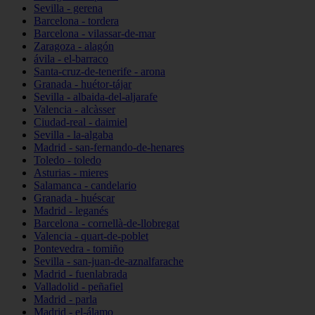
Sevilla - gerena
Barcelona - tordera
Barcelona - vilassar-de-mar
Zaragoza - alagón
ávila - el-barraco
Santa-cruz-de-tenerife - arona
Granada - huétor-tájar
Sevilla - albaida-del-aljarafe
Valencia - alcàsser
Ciudad-real - daimiel
Sevilla - la-algaba
Madrid - san-fernando-de-henares
Toledo - toledo
Asturias - mieres
Salamanca - candelario
Granada - huéscar
Madrid - leganés
Barcelona - cornellà-de-llobregat
Valencia - quart-de-poblet
Pontevedra - tomiño
Sevilla - san-juan-de-aznalfarache
Madrid - fuenlabrada
Valladolid - peñafiel
Madrid - parla
Madrid - el-álamo