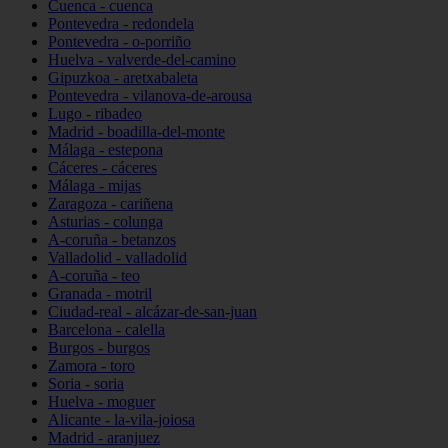
Cuenca - cuenca
Pontevedra - redondela
Pontevedra - o-porriño
Huelva - valverde-del-camino
Gipuzkoa - aretxabaleta
Pontevedra - vilanova-de-arousa
Lugo - ribadeo
Madrid - boadilla-del-monte
Málaga - estepona
Cáceres - cáceres
Málaga - mijas
Zaragoza - cariñena
Asturias - colunga
A-coruña - betanzos
Valladolid - valladolid
A-coruña - teo
Granada - motril
Ciudad-real - alcázar-de-san-juan
Barcelona - calella
Burgos - burgos
Zamora - toro
Soria - soria
Huelva - moguer
Alicante - la-vila-joiosa
Madrid - aranjuez