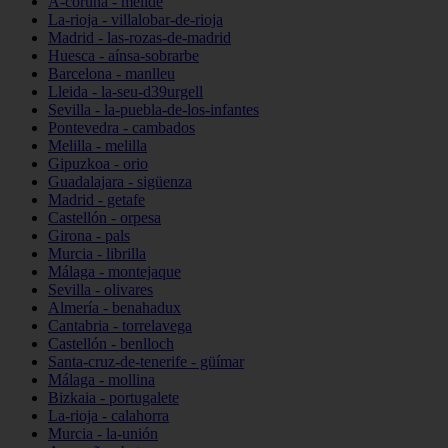
A-coruña - melide
La-rioja - villalobar-de-rioja
Madrid - las-rozas-de-madrid
Huesca - aínsa-sobrarbe
Barcelona - manlleu
Lleida - la-seu-d39urgell
Sevilla - la-puebla-de-los-infantes
Pontevedra - cambados
Melilla - melilla
Gipuzkoa - orio
Guadalajara - sigüenza
Madrid - getafe
Castellón - orpesa
Girona - pals
Murcia - librilla
Málaga - montejaque
Sevilla - olivares
Almería - benahadux
Cantabria - torrelavega
Castellón - benlloch
Santa-cruz-de-tenerife - güímar
Málaga - mollina
Bizkaia - portugalete
La-rioja - calahorra
Murcia - la-unión