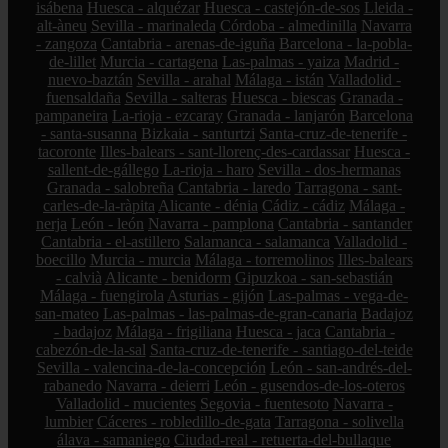
isábena
Huesca - alquézar
Huesca - castejón-de-sos
Lleida -
alt-àneu
Sevilla - marinaleda
Córdoba - almedinilla
Navarra
- zangoza
Cantabria - arenas-de-iguña
Barcelona - la-pobla-
de-lillet
Murcia - cartagena
Las-palmas - yaiza
Madrid -
nuevo-baztán
Sevilla - arahal
Málaga - istán
Valladolid -
fuensaldaña
Sevilla - salteras
Huesca - biescas
Granada -
pampaneira
La-rioja - ezcaray
Granada - lanjarón
Barcelona
- santa-susanna
Bizkaia - santurtzi
Santa-cruz-de-tenerife -
tacoronte
Illes-balears - sant-llorenç-des-cardassar
Huesca -
sallent-de-gállego
La-rioja - haro
Sevilla - dos-hermanas
Granada - salobreña
Cantabria - laredo
Tarragona - sant-
carles-de-la-ràpita
Alicante - dénia
Cádiz - cádiz
Málaga -
nerja
León - león
Navarra - pamplona
Cantabria - santander
Cantabria - el-astillero
Salamanca - salamanca
Valladolid -
boecillo
Murcia - murcia
Málaga - torremolinos
Illes-balears
- calvià
Alicante - benidorm
Gipuzkoa - san-sebastián
Málaga - fuengirola
Asturias - gijón
Las-palmas - vega-de-
san-mateo
Las-palmas - las-palmas-de-gran-canaria
Badajoz
- badajoz
Málaga - frigiliana
Huesca - jaca
Cantabria -
cabezón-de-la-sal
Santa-cruz-de-tenerife - santiago-del-teide
Sevilla - valencina-de-la-concepción
León - san-andrés-del-
rabanedo
Navarra - deierri
León - gusendos-de-los-oteros
Valladolid - mucientes
Segovia - fuentesoto
Navarra -
lumbier
Cáceres - robledillo-de-gata
Tarragona - solivella
álava - samaniego
Ciudad-real - retuerta-del-bullaque