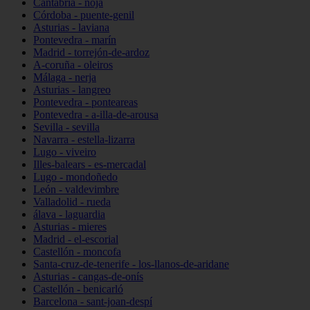
Cantabria - noja
Córdoba - puente-genil
Asturias - laviana
Pontevedra - marín
Madrid - torrejón-de-ardoz
A-coruña - oleiros
Málaga - nerja
Asturias - langreo
Pontevedra - ponteareas
Pontevedra - a-illa-de-arousa
Sevilla - sevilla
Navarra - estella-lizarra
Lugo - viveiro
Illes-balears - es-mercadal
Lugo - mondoñedo
León - valdevimbre
Valladolid - rueda
álava - laguardia
Asturias - mieres
Madrid - el-escorial
Castellón - moncofa
Santa-cruz-de-tenerife - los-llanos-de-aridane
Asturias - cangas-de-onís
Castellón - benicarló
Barcelona - sant-joan-despí