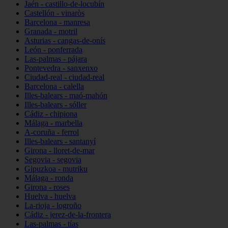
Jaén - castillo-de-locubín
Castellón - vinaròs
Barcelona - manresa
Granada - motril
Asturias - cangas-de-onís
León - ponferrada
Las-palmas - pájara
Pontevedra - sanxenxo
Ciudad-real - ciudad-real
Barcelona - calella
Illes-balears - maó-mahón
Illes-balears - sóller
Cádiz - chipiona
Málaga - marbella
A-coruña - ferrol
Illes-balears - santanyí
Girona - lloret-de-mar
Segovia - segovia
Gipuzkoa - mutriku
Málaga - ronda
Girona - roses
Huelva - huelva
La-rioja - logroño
Cádiz - jerez-de-la-frontera
Las-palmas - tías