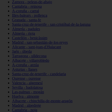
Zamora - peleas-de-abajo
Cantabria - reinosa
A-coruña - carral
Illes-balears - pollença
Granada - santa-fe
Santa-cruz-de-tenerife - san-cristóbal-de-la-laguna
Almería - padules
Almería - rioja
Castellón - benicàssim
Madrid - san-sebastián-de-los-reyes
Alicante - sant-joan-d39alacant
Jaén - úbeda
Tarragona - ulldecona
Albacete - villarrobledo
A-coruña - arzúa
Asturias - llanes
Santa-cruz-de-tenerife - candelaria
Ourense - ourense
Valencia - algemesí
Sevilla - badolatosa
Las-palmas - mogán
Huelva - almonte
Albacete - chinchilla-de-monte-aragón
Madrid - alpedrete
Cantabria - noja