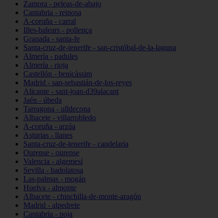
Zamora - peleas-de-abajo
Cantabria - reinosa
A-coruña - carral
Illes-balears - pollença
Granada - santa-fe
Santa-cruz-de-tenerife - san-cristóbal-de-la-laguna
Almería - padules
Almería - rioja
Castellón - benicàssim
Madrid - san-sebastián-de-los-reyes
Alicante - sant-joan-d39alacant
Jaén - úbeda
Tarragona - ulldecona
Albacete - villarrobledo
A-coruña - arzúa
Asturias - llanes
Santa-cruz-de-tenerife - candelaria
Ourense - ourense
Valencia - algemesí
Sevilla - badolatosa
Las-palmas - mogán
Huelva - almonte
Albacete - chinchilla-de-monte-aragón
Madrid - alpedrete
Cantabria - noja