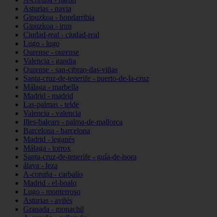
Asturias - navia
Gipuzkoa - hondarribia
Gipuzkoa - irun
Ciudad-real - ciudad-real
Lugo - lugo
Ourense - ourense
Valencia - gandia
Ourense - san-cibrao-das-viñas
Santa-cruz-de-tenerife - puerto-de-la-cruz
Málaga - marbella
Madrid - madrid
Las-palmas - telde
Valencia - valencia
Illes-balears - palma-de-mallorca
Barcelona - barcelona
Madrid - leganés
Málaga - torrox
Santa-cruz-de-tenerife - guía-de-isora
álava - leza
A-coruña - carballo
Madrid - el-boalo
Lugo - monterroso
Asturias - avilés
Granada - monachil