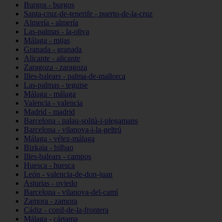
Burgos - burgos
Santa-cruz-de-tenerife - puerto-de-la-cruz
Almería - almería
Las-palmas - la-oliva
Málaga - mijas
Granada - granada
Alicante - alicante
Zaragoza - zaragoza
Illes-balears - palma-de-mallorca
Las-palmas - teguise
Málaga - málaga
Valencia - valencia
Madrid - madrid
Barcelona - palau-solità-i-plegamans
Barcelona - vilanova-i-la-geltrú
Málaga - vélez-málaga
Bizkaia - bilbao
Illes-balears - campos
Huesca - huesca
León - valencia-de-don-juan
Asturias - oviedo
Barcelona - vilanova-del-camí
Zamora - zamora
Cádiz - conil-de-la-frontera
Málaga - cártama