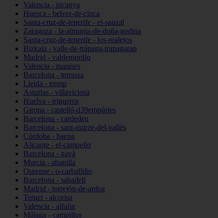
Valencia - picanya
Huesca - belver-de-cinca
Santa-cruz-de-tenerife - el-sauzal
Zaragoza - la-almunia-de-doña-godina
Santa-cruz-de-tenerife - los-realejos
Bizkaia - valle-de-trápaga-trapagaran
Madrid - valdemorillo
Valencia - manises
Barcelona - terrassa
Lleida - tremp
Asturias - villaviciosa
Huelva - trigueros
Girona - castelló-d39empúries
Barcelona - cardedeu
Barcelona - sant-quirze-del-vallès
Córdoba - baena
Alicante - el-campello
Barcelona - gavà
Murcia - abanilla
Ourense - o-carballiño
Barcelona - sabadell
Madrid - torrejón-de-ardoz
Teruel - alcorisa
Valencia - alfafar
Málaga - campillos