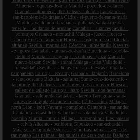
Santa-cruz-de-tenerife - guía-de-isora
La-rioja - casalarreina
Almería - roquetas-de-mar
Madrid - pozuelo-de-alarcón
Granada - almuñécar
Illes-balears - alcúdia
Las-palmas -
san-bartolomé-de-tirajana
Cádiz - el-puerto-de-santa-maría
Madrid - valdemoro
Granada - pulianas
Santa-cruz-de-
tenerife - los-llanos-de-aridane
Cantabria - suances
Sevilla -
bormujos
Granada - monachil
Málaga - júzcar
Huesca -
isábena
Huesca - alquézar
Huesca - castejón-de-sos
Lleida -
alt-àneu
Sevilla - marinaleda
Córdoba - almedinilla
Navarra
- zangoza
Cantabria - arenas-de-iguña
Barcelona - la-pobla-
de-lillet
Murcia - cartagena
Las-palmas - yaiza
Madrid -
nuevo-baztán
Sevilla - arahal
Málaga - istán
Valladolid -
fuensaldaña
Sevilla - salteras
Huesca - biescas
Granada -
pampaneira
La-rioja - ezcaray
Granada - lanjarón
Barcelona
- santa-susanna
Bizkaia - santurtzi
Santa-cruz-de-tenerife -
tacoronte
Illes-balears - sant-llorenç-des-cardassar
Huesca -
sallent-de-gállego
La-rioja - haro
Sevilla - dos-hermanas
Granada - salobreña
Cantabria - laredo
Tarragona - sant-
carles-de-la-ràpita
Alicante - dénia
Cádiz - cádiz
Málaga -
nerja
León - león
Navarra - pamplona
Cantabria - santander
Cantabria - el-astillero
Salamanca - salamanca
Valladolid -
boecillo
Murcia - murcia
Málaga - torremolinos
Illes-balears
- calvià
Alicante - benidorm
Gipuzkoa - san-sebastián
Málaga - fuengirola
Asturias - gijón
Las-palmas - vega-de-
san-mateo
Las-palmas - las-palmas-de-gran-canaria
Badajoz