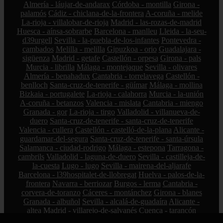
Almería - láujar-de-andarax
Córdoba - montilla
Girona -
palamós
Cádiz - chiclana-de-la-frontera
A-coruña - melide
La-rioja - villalobar-de-rioja
Madrid - las-rozas-de-madrid
Huesca - aínsa-sobrarbe
Barcelona - manlleu
Lleida - la-seu-
d39urgell
Sevilla - la-puebla-de-los-infantes
Pontevedra -
cambados
Melilla - melilla
Gipuzkoa - orio
Guadalajara -
sigüenza
Madrid - getafe
Castellón - orpesa
Girona - pals
Murcia - librilla
Málaga - montejaque
Sevilla - olivares
Almería - benahadux
Cantabria - torrelavega
Castellón -
benlloch
Santa-cruz-de-tenerife - güímar
Málaga - mollina
Bizkaia - portugalete
La-rioja - calahorra
Murcia - la-unión
A-coruña - betanzos
Valencia - mislata
Cantabria - miengo
Granada - gor
La-rioja - tirgo
Valladolid - villanueva-de-
duero
Santa-cruz-de-tenerife - santa-cruz-de-tenerife
Valencia - cullera
Castellón - castelló-de-la-plana
Alicante -
guardamar-del-segura
Santa-cruz-de-tenerife - santa-úrsula
Salamanca - ciudad-rodrigo
Málaga - estepona
Tarragona -
cambrils
Valladolid - laguna-de-duero
Sevilla - castilleja-de-
la-cuesta
Lugo - lugo
Sevilla - mairena-del-aljarafe
Barcelona - l39hospitalet-de-llobregat
Huelva - palos-de-la-
frontera
Navarra - berriozar
Burgos - lerma
Cantabria -
corvera-de-toranzo
Cáceres - montánchez
Girona - blanes
Granada - albuñol
Sevilla - alcalá-de-guadaíra
Alicante -
altea
Madrid - villarejo-de-salvanés
Cuenca - tarancón
Sevilla - pedrera
Toledo - manzaneque
Illes-balears - artà