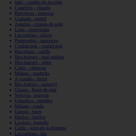
Jaén - castillo-de-locubín
Castellón - vinaròs
Barcelona - manresa
Granada - motril
Asturias - cangas-de-onís
León - ponferrada
Las-palmas - pájara
Pontevedra - sanxenxo
Ciudad-real - ciudad-real
Barcelona - calella
Illes-balears - maó-mahón
Illes-balears - sóller
Cádiz - chipiona
Málaga - marbella
A-coruña - ferrol
Illes-balears - santanyí
Girona - lloret-de-mar
Segovia - segovia
Gipuzkoa - mutriku
Málaga - ronda
Girona - roses
Huelva - huelva
La-rioja - logroño
Cádiz - jerez-de-la-frontera
Las-palmas - tías