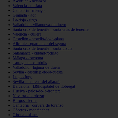
A-coruña - betanzos
Valencia - mislata
Cantabria - miengo
Granada - gor
La-rioja - tirgo
Valladolid - villanueva-de-duero
Santa-cruz-de-tenerife - santa-cruz-de-tenerife
Valencia - cullera
Castellón - castelló-de-la-plana
Alicante - guardamar-del-segura
Santa-cruz-de-tenerife - santa-úrsula
Salamanca - ciudad-rodrigo
Málaga - estepona
Tarragona - cambrils
Valladolid - laguna-de-duero
Sevilla - castilleja-de-la-cuesta
Lugo - lugo
Sevilla - mairena-del-aljarafe
Barcelona - l39hospitalet-de-llobregat
Huelva - palos-de-la-frontera
Navarra - berriozar
Burgos - lerma
Cantabria - corvera-de-toranzo
Cáceres - montánchez
Girona - blanes