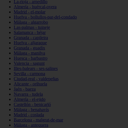
La-rioja - arnedillo
Almería - huércal-overa
Madrid - el-molar
Huelva - bollullos-par-del-condado
Málaga - algarrobo
Las-palmas - tuineje
Salamanca - béjar
Granada - capileira
Huelva - aljaraque
Granada - guadix
Málaga - manilva
Huesca - barbastro
Valencia - sagunt
Illes-balears - ses-salines
Sevilla - carmona
Ciudad-real - valdepeñas
Alicante - orihuela
Jaén - baeza
Navarra - tudela
Almería - el-ejido
Castellón - benicarló
Málaga - benahavís
Madrid - coslada
Barcelona - malgrat-de-mar
Málaga - antequera