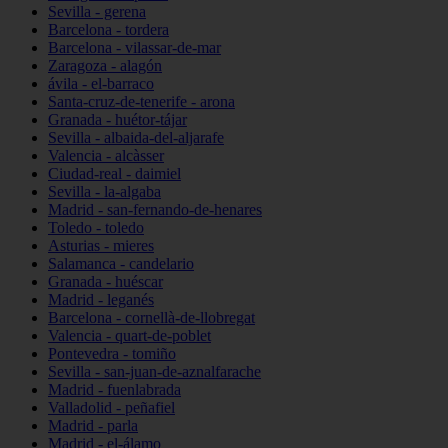
Sevilla - gerena
Barcelona - tordera
Barcelona - vilassar-de-mar
Zaragoza - alagón
ávila - el-barraco
Santa-cruz-de-tenerife - arona
Granada - huétor-tájar
Sevilla - albaida-del-aljarafe
Valencia - alcàsser
Ciudad-real - daimiel
Sevilla - la-algaba
Madrid - san-fernando-de-henares
Toledo - toledo
Asturias - mieres
Salamanca - candelario
Granada - huéscar
Madrid - leganés
Barcelona - cornellà-de-llobregat
Valencia - quart-de-poblet
Pontevedra - tomiño
Sevilla - san-juan-de-aznalfarache
Madrid - fuenlabrada
Valladolid - peñafiel
Madrid - parla
Madrid - el-álamo