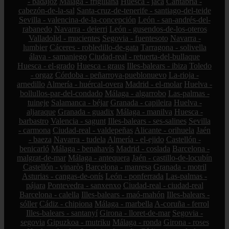
- badajoz
Málaga - frigiliana
Huesca - jaca
Cantabria -
cabezón-de-la-sal
Santa-cruz-de-tenerife - santiago-del-teide
Sevilla - valencina-de-la-concepción
León - san-andrés-del-
rabanedo
Navarra - deierri
León - gusendos-de-los-oteros
Valladolid - mucientes
Segovia - fuentesoto
Navarra -
lumbier
Cáceres - robledillo-de-gata
Tarragona - solivella
álava - samaniego
Ciudad-real - retuerta-del-bullaque
Huesca - el-grado
Huesca - graus
Illes-balears - ibiza
Toledo
- orgaz
Córdoba - peñarroya-pueblonuevo
La-rioja -
arnedillo
Almería - huércal-overa
Madrid - el-molar
Huelva -
bollullos-par-del-condado
Málaga - algarrobo
Las-palmas -
tuineje
Salamanca - béjar
Granada - capileira
Huelva -
aljaraque
Granada - guadix
Málaga - manilva
Huesca -
barbastro
Valencia - sagunt
Illes-balears - ses-salines
Sevilla
- carmona
Ciudad-real - valdepeñas
Alicante - orihuela
Jaén
- baeza
Navarra - tudela
Almería - el-ejido
Castellón -
benicarló
Málaga - benahavís
Madrid - coslada
Barcelona -
malgrat-de-mar
Málaga - antequera
Jaén - castillo-de-locubín
Castellón - vinaròs
Barcelona - manresa
Granada - motril
Asturias - cangas-de-onís
León - ponferrada
Las-palmas -
pájara
Pontevedra - sanxenxo
Ciudad-real - ciudad-real
Barcelona - calella
Illes-balears - maó-mahón
Illes-balears -
sóller
Cádiz - chipiona
Málaga - marbella
A-coruña - ferrol
Illes-balears - santanyí
Girona - lloret-de-mar
Segovia -
segovia
Gipuzkoa - mutriku
Málaga - ronda
Girona - roses