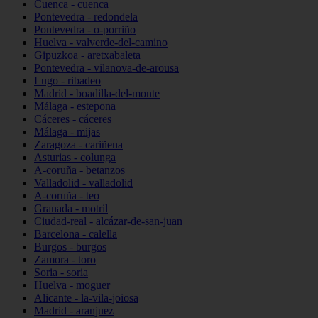
Cuenca - cuenca
Pontevedra - redondela
Pontevedra - o-porriño
Huelva - valverde-del-camino
Gipuzkoa - aretxabaleta
Pontevedra - vilanova-de-arousa
Lugo - ribadeo
Madrid - boadilla-del-monte
Málaga - estepona
Cáceres - cáceres
Málaga - mijas
Zaragoza - cariñena
Asturias - colunga
A-coruña - betanzos
Valladolid - valladolid
A-coruña - teo
Granada - motril
Ciudad-real - alcázar-de-san-juan
Barcelona - calella
Burgos - burgos
Zamora - toro
Soria - soria
Huelva - moguer
Alicante - la-vila-joiosa
Madrid - aranjuez