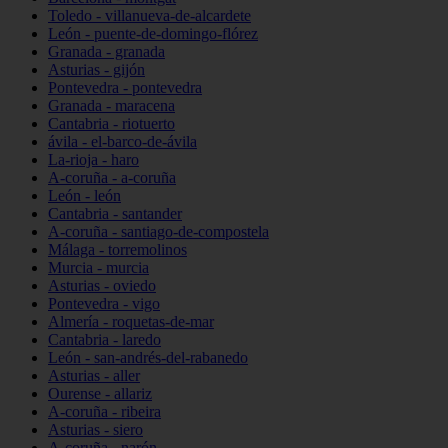
Toledo - villanueva-de-alcardete
León - puente-de-domingo-flórez
Granada - granada
Asturias - gijón
Pontevedra - pontevedra
Granada - maracena
Cantabria - riotuerto
ávila - el-barco-de-ávila
La-rioja - haro
A-coruña - a-coruña
León - león
Cantabria - santander
A-coruña - santiago-de-compostela
Málaga - torremolinos
Murcia - murcia
Asturias - oviedo
Pontevedra - vigo
Almería - roquetas-de-mar
Cantabria - laredo
León - san-andrés-del-rabanedo
Asturias - aller
Ourense - allariz
A-coruña - ribeira
Asturias - siero
A-coruña - narón