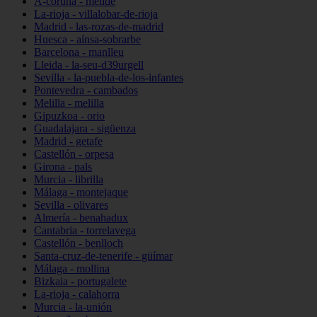
A-coruña - melide
La-rioja - villalobar-de-rioja
Madrid - las-rozas-de-madrid
Huesca - aínsa-sobrarbe
Barcelona - manlleu
Lleida - la-seu-d39urgell
Sevilla - la-puebla-de-los-infantes
Pontevedra - cambados
Melilla - melilla
Gipuzkoa - orio
Guadalajara - sigüenza
Madrid - getafe
Castellón - orpesa
Girona - pals
Murcia - librilla
Málaga - montejaque
Sevilla - olivares
Almería - benahadux
Cantabria - torrelavega
Castellón - benlloch
Santa-cruz-de-tenerife - güímar
Málaga - mollina
Bizkaia - portugalete
La-rioja - calahorra
Murcia - la-unión