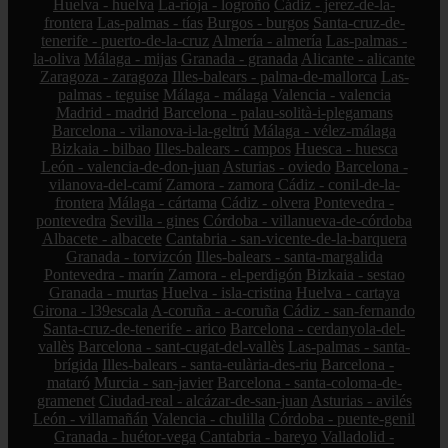
Huelva - huelva
La-rioja - logroño
Cádiz - jerez-de-la-
frontera
Las-palmas - tías
Burgos - burgos
Santa-cruz-de-
tenerife - puerto-de-la-cruz
Almería - almería
Las-palmas -
la-oliva
Málaga - mijas
Granada - granada
Alicante - alicante
Zaragoza - zaragoza
Illes-balears - palma-de-mallorca
Las-
palmas - teguise
Málaga - málaga
Valencia - valencia
Madrid - madrid
Barcelona - palau-solità-i-plegamans
Barcelona - vilanova-i-la-geltrú
Málaga - vélez-málaga
Bizkaia - bilbao
Illes-balears - campos
Huesca - huesca
León - valencia-de-don-juan
Asturias - oviedo
Barcelona -
vilanova-del-camí
Zamora - zamora
Cádiz - conil-de-la-
frontera
Málaga - cártama
Cádiz - olvera
Pontevedra -
pontevedra
Sevilla - gines
Córdoba - villanueva-de-córdoba
Albacete - albacete
Cantabria - san-vicente-de-la-barquera
Granada - torvizcón
Illes-balears - santa-margalida
Pontevedra - marín
Zamora - el-perdigón
Bizkaia - sestao
Granada - murtas
Huelva - isla-cristina
Huelva - cartaya
Girona - l39escala
A-coruña - a-coruña
Cádiz - san-fernando
Santa-cruz-de-tenerife - arico
Barcelona - cerdanyola-del-
vallès
Barcelona - sant-cugat-del-vallès
Las-palmas - santa-
brígida
Illes-balears - santa-eulària-des-riu
Barcelona -
mataró
Murcia - san-javier
Barcelona - santa-coloma-de-
gramenet
Ciudad-real - alcázar-de-san-juan
Asturias - avilés
León - villamañán
Valencia - chulilla
Córdoba - puente-genil
Granada - huétor-vega
Cantabria - bareyo
Valladolid -