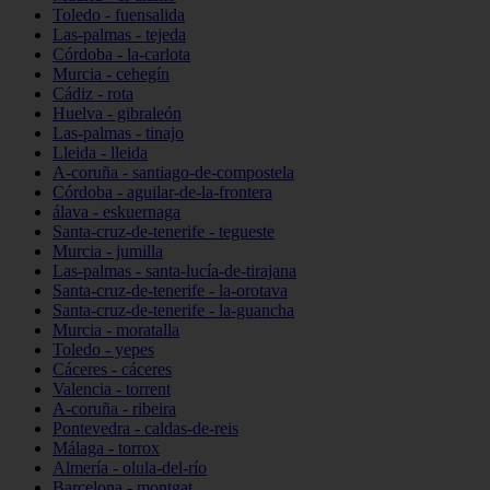
Toledo - fuensalida
Las-palmas - tejeda
Córdoba - la-carlota
Murcia - cehegín
Cádiz - rota
Huelva - gibraleón
Las-palmas - tinajo
Lleida - lleida
A-coruña - santiago-de-compostela
Córdoba - aguilar-de-la-frontera
álava - eskuernaga
Santa-cruz-de-tenerife - tegueste
Murcia - jumilla
Las-palmas - santa-lucía-de-tirajana
Santa-cruz-de-tenerife - la-orotava
Santa-cruz-de-tenerife - la-guancha
Murcia - moratalla
Toledo - yepes
Cáceres - cáceres
Valencia - torrent
A-coruña - ribeira
Pontevedra - caldas-de-reis
Málaga - torrox
Almería - olula-del-río
Barcelona - montgat