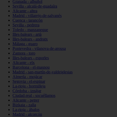
Granada - albuñol
Sevilla - alcalá-de-guadaíra
Alicante - altea
Madrid - villarejo-de-salvanés
Cuenca - tarancón
Sevilla - pedrera
Toledo - manzaneque
Illes-balears - artà
Illes-balears - andratx
Málaga - guaro
Pontevedra - vilanova-de-arousa
Zamora - toro
Illes-balears - esporles
Alicante - elx
Barcelona - el-masnou
Madrid - san-martín-de-valdeiglesias
Almería - mojácar
Segovia - el-espinar
La-rioja - hormilleja
Córdoba - iznájar
Ciudad-real - socuéllamos
Alicante - petrer
Bizkaia - zalla
La-rioja - ábalos
Madrid - alcorcón