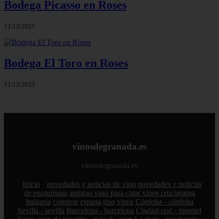
Bodega Picasso en Roses
12/12/2025
Bodega El Toro en Roses
12/12/2025
vinosdegranada.es
vinosdegranada.es
Inicio
novedades y noticias de vino
novedades y noticias
de enoturismo
antiguo vaso para catar vinos crucigrama
bulgaria
comprar
espana
tipo
vinos
Córdoba - córdoba
Sevilla - sevilla
Barcelona - barcelona
Ciudad-real - montiel