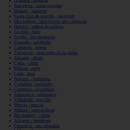
Granada - lanjarón
Barcelona - santa-susanna
Bizkaia - santurtzi
Santa-cruz-de-tenerife - tacoronte
Illes-balears - sant-llorenç-des-cardassar
Huesca - sallent-de-gállego
La-rioja - haro
Sevilla - dos-hermanas
Granada - salobreña
Cantabria - laredo
Tarragona - sant-carles-de-la-ràpita
Alicante - dénia
Cádiz - cádiz
Málaga - nerja
León - león
Navarra - pamplona
Cantabria - santander
Cantabria - el-astillero
Salamanca - salamanca
Valladolid - boecillo
Murcia - murcia
Málaga - torremolinos
Illes-balears - calvià
Alicante - benidorm
Gipuzkoa - san-sebastián