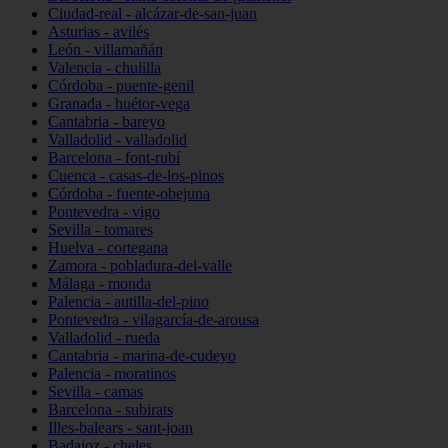
Ciudad-real - alcázar-de-san-juan
Asturias - avilés
León - villamañán
Valencia - chulilla
Córdoba - puente-genil
Granada - huétor-vega
Cantabria - bareyo
Valladolid - valladolid
Barcelona - font-rubí
Cuenca - casas-de-los-pinos
Córdoba - fuente-obejuna
Pontevedra - vigo
Sevilla - tomares
Huelva - cortegana
Zamora - pobladura-del-valle
Málaga - monda
Palencia - autilla-del-pino
Pontevedra - vilagarcía-de-arousa
Valladolid - rueda
Cantabria - marina-de-cudeyo
Palencia - moratinos
Sevilla - camas
Barcelona - subirats
Illes-balears - sant-joan
Badajoz - cheles