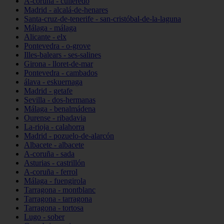
A-coruña - culleredo
Madrid - alcalá-de-henares
Santa-cruz-de-tenerife - san-cristóbal-de-la-laguna
Málaga - málaga
Alicante - elx
Pontevedra - o-grove
Illes-balears - ses-salines
Girona - lloret-de-mar
Pontevedra - cambados
álava - eskuernaga
Madrid - getafe
Sevilla - dos-hermanas
Málaga - benalmádena
Ourense - ribadavia
La-rioja - calahorra
Madrid - pozuelo-de-alarcón
Albacete - albacete
A-coruña - sada
Asturias - castrillón
A-coruña - ferrol
Málaga - fuengirola
Tarragona - montblanc
Tarragona - tarragona
Tarragona - tortosa
Lugo - sober