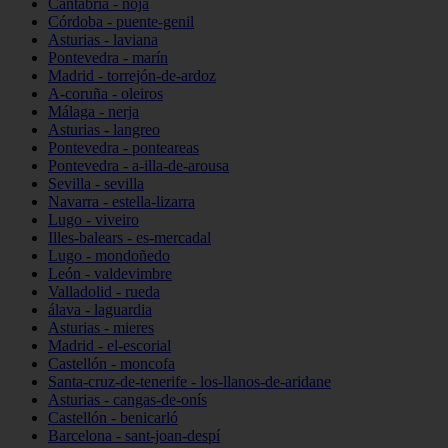
Cantabria - noja
Córdoba - puente-genil
Asturias - laviana
Pontevedra - marín
Madrid - torrejón-de-ardoz
A-coruña - oleiros
Málaga - nerja
Asturias - langreo
Pontevedra - ponteareas
Pontevedra - a-illa-de-arousa
Sevilla - sevilla
Navarra - estella-lizarra
Lugo - viveiro
Illes-balears - es-mercadal
Lugo - mondoñedo
León - valdevimbre
Valladolid - rueda
álava - laguardia
Asturias - mieres
Madrid - el-escorial
Castellón - moncofa
Santa-cruz-de-tenerife - los-llanos-de-aridane
Asturias - cangas-de-onís
Castellón - benicarló
Barcelona - sant-joan-despí