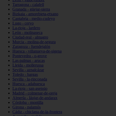
Tarragona - calafell
Granada - güejar-sierra
Bizkaia - amorebieta-etxano
Cantabria - medio-cudeyo
Lugo - cervo
La-rioja - lardero
León - molinaseca
Ciudad-real - almagro
Murcia - molina-de-segura
Zaragoza - fuendejalón
Huesca - villanueva-de-sigena
Pontevedra - o-grove
Las-palmas - arucas
Lleida - mollerussa
Sevilla - aznalcázar
Toledo - bargas
Sevilla - la-rinconada
Huesca - adahuesca
La-rioja - san-asensio
Madrid - colmenar-de-oreja
Almería - láujar-de-andarax
Córdoba - montilla
Girona - palamós
Cádiz - chiclana-de-la-frontera