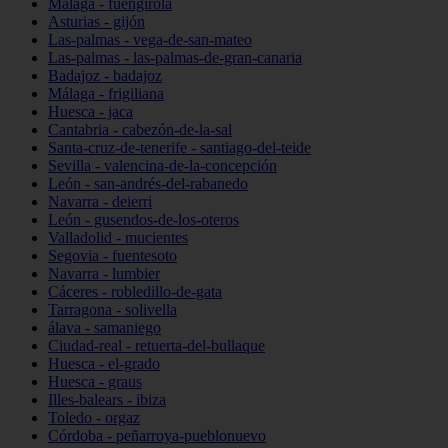
Málaga - fuengirola
Asturias - gijón
Las-palmas - vega-de-san-mateo
Las-palmas - las-palmas-de-gran-canaria
Badajoz - badajoz
Málaga - frigiliana
Huesca - jaca
Cantabria - cabezón-de-la-sal
Santa-cruz-de-tenerife - santiago-del-teide
Sevilla - valencina-de-la-concepción
León - san-andrés-del-rabanedo
Navarra - deierri
León - gusendos-de-los-oteros
Valladolid - mucientes
Segovia - fuentesoto
Navarra - lumbier
Cáceres - robledillo-de-gata
Tarragona - solivella
álava - samaniego
Ciudad-real - retuerta-del-bullaque
Huesca - el-grado
Huesca - graus
Illes-balears - ibiza
Toledo - orgaz
Córdoba - peñarroya-pueblonuevo