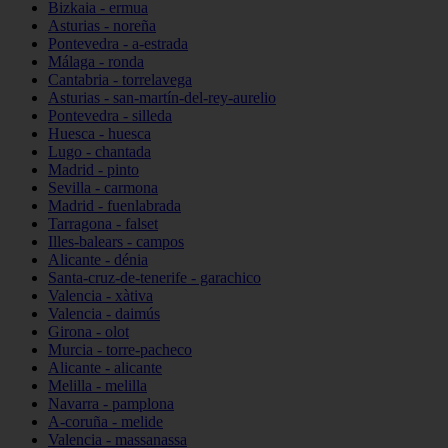
Bizkaia - ermua
Asturias - noreña
Pontevedra - a-estrada
Málaga - ronda
Cantabria - torrelavega
Asturias - san-martín-del-rey-aurelio
Pontevedra - silleda
Huesca - huesca
Lugo - chantada
Madrid - pinto
Sevilla - carmona
Madrid - fuenlabrada
Tarragona - falset
Illes-balears - campos
Alicante - dénia
Santa-cruz-de-tenerife - garachico
Valencia - xàtiva
Valencia - daimús
Girona - olot
Murcia - torre-pacheco
Alicante - alicante
Melilla - melilla
Navarra - pamplona
A-coruña - melide
Valencia - massanassa