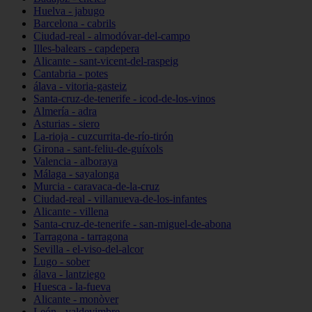
Huelva - jabugo
Barcelona - cabrils
Ciudad-real - almodóvar-del-campo
Illes-balears - capdepera
Alicante - sant-vicent-del-raspeig
Cantabria - potes
álava - vitoria-gasteiz
Santa-cruz-de-tenerife - icod-de-los-vinos
Almería - adra
Asturias - siero
La-rioja - cuzcurrita-de-río-tirón
Girona - sant-feliu-de-guíxols
Valencia - alboraya
Málaga - sayalonga
Murcia - caravaca-de-la-cruz
Ciudad-real - villanueva-de-los-infantes
Alicante - villena
Santa-cruz-de-tenerife - san-miguel-de-abona
Tarragona - tarragona
Sevilla - el-viso-del-alcor
Lugo - sober
álava - lantziego
Huesca - la-fueva
Alicante - monòver
León - valdevimbre