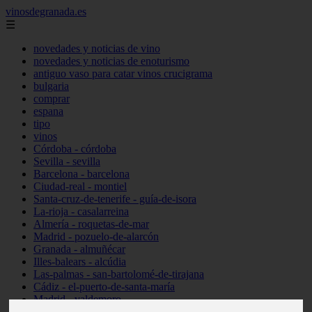
vinosdegranada.es
☰
novedades y noticias de vino
novedades y noticias de enoturismo
antiguo vaso para catar vinos crucigrama
bulgaria
comprar
espana
tipo
vinos
Córdoba - córdoba
Sevilla - sevilla
Barcelona - barcelona
Ciudad-real - montiel
Santa-cruz-de-tenerife - guía-de-isora
La-rioja - casalarreina
Almería - roquetas-de-mar
Madrid - pozuelo-de-alarcón
Granada - almuñécar
Illes-balears - alcúdia
Las-palmas - san-bartolomé-de-tirajana
Cádiz - el-puerto-de-santa-maría
Madrid - valdemoro
Granada - pulianas