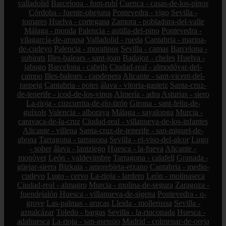
valladolid
Barcelona - font-rubí
Cuenca - casas-de-los-pinos
Córdoba - fuente-obejuna
Pontevedra - vigo
Sevilla -
tomares
Huelva - cortegana
Zamora - pobladura-del-valle
Málaga - monda
Palencia - autilla-del-pino
Pontevedra -
vilagarcía-de-arousa
Valladolid - rueda
Cantabria - marina-
de-cudeyo
Palencia - moratinos
Sevilla - camas
Barcelona -
subirats
Illes-balears - sant-joan
Badajoz - cheles
Huelva -
jabugo
Barcelona - cabrils
Ciudad-real - almodóvar-del-
campo
Illes-balears - capdepera
Alicante - sant-vicent-del-
raspeig
Cantabria - potes
álava - vitoria-gasteiz
Santa-cruz-
de-tenerife - icod-de-los-vinos
Almería - adra
Asturias - siero
La-rioja - cuzcurrita-de-río-tirón
Girona - sant-feliu-de-
guíxols
Valencia - alboraya
Málaga - sayalonga
Murcia -
caravaca-de-la-cruz
Ciudad-real - villanueva-de-los-infantes
Alicante - villena
Santa-cruz-de-tenerife - san-miguel-de-
abona
Tarragona - tarragona
Sevilla - el-viso-del-alcor
Lugo
- sober
álava - lantziego
Huesca - la-fueva
Alicante -
monòver
León - valdevimbre
Tarragona - calafell
Granada -
güejar-sierra
Bizkaia - amorebieta-etxano
Cantabria - medio-
cudeyo
Lugo - cervo
La-rioja - lardero
León - molinaseca
Ciudad-real - almagro
Murcia - molina-de-segura
Zaragoza -
fuendejalón
Huesca - villanueva-de-sigena
Pontevedra - o-
grove
Las-palmas - arucas
Lleida - mollerussa
Sevilla -
aznalcázar
Toledo - bargas
Sevilla - la-rinconada
Huesca -
adahuesca
La-rioja - san-asensio
Madrid - colmenar-de-oreja