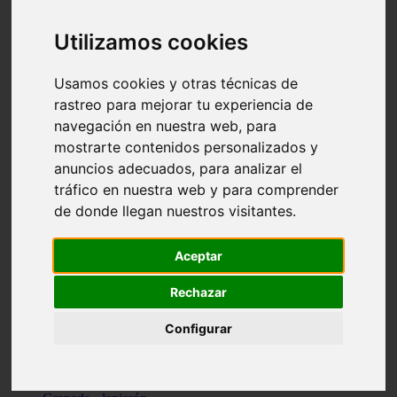
Santa-cruz-de-tenerife - los-llanos-de-aridane
Cantabria - suances
Utilizamos cookies
Sevilla - bormujos
Granada - monachil
Málaga - júzcar
Usamos cookies y otras técnicas de
Huesca - isábena
rastreo para mejorar tu experiencia de
Huesca - alquézar
navegación en nuestra web, para
Huesca - castejón-de-sos
Lleida - alt-àneu
mostrarte contenidos personalizados y
Sevilla - marinaleda
anuncios adecuados, para analizar el
Córdoba - almedinilla
tráfico en nuestra web y para comprender
Navarra - zangoza
Cantabria - arenas-de-iguña
de donde llegan nuestros visitantes.
Barcelona - la-pobla-de-lillet
Murcia - cartagena
Las-palmas - yaiza
Aceptar
Madrid - nuevo-baztán
Sevilla - arahal
Rechazar
Málaga - istán
Valladolid - fuensaldaña
Configurar
Sevilla - salteras
Huesca - biescas
Granada - pampaneira
La-rioja - ezcaray