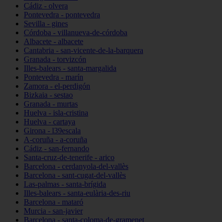
Cádiz - olvera
Pontevedra - pontevedra
Sevilla - gines
Córdoba - villanueva-de-córdoba
Albacete - albacete
Cantabria - san-vicente-de-la-barquera
Granada - torvizcón
Illes-balears - santa-margalida
Pontevedra - marín
Zamora - el-perdigón
Bizkaia - sestao
Granada - murtas
Huelva - isla-cristina
Huelva - cartaya
Girona - l39escala
A-coruña - a-coruña
Cádiz - san-fernando
Santa-cruz-de-tenerife - arico
Barcelona - cerdanyola-del-vallès
Barcelona - sant-cugat-del-vallès
Las-palmas - santa-brígida
Illes-balears - santa-eulària-des-riu
Barcelona - mataró
Murcia - san-javier
Barcelona - santa-coloma-de-gramenet