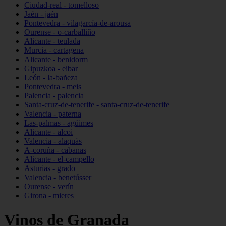
Ciudad-real - tomelloso
Jaén - jaén
Pontevedra - vilagarcía-de-arousa
Ourense - o-carballiño
Alicante - teulada
Murcia - cartagena
Alicante - benidorm
Gipuzkoa - eibar
León - la-bañeza
Pontevedra - meis
Palencia - palencia
Santa-cruz-de-tenerife - santa-cruz-de-tenerife
Valencia - paterna
Las-palmas - agüimes
Alicante - alcoi
Valencia - alaquàs
A-coruña - cabanas
Alicante - el-campello
Asturias - grado
Valencia - benetússer
Ourense - verín
Girona - mieres
Vinos de Granada