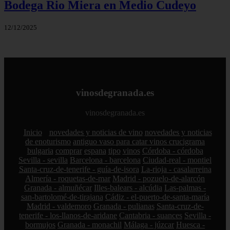
Bodega Rio Miera en Medio Cudeyo
12/12/2025
vinosdegranada.es
vinosdegranada.es
Inicio
novedades y noticias de vino
novedades y noticias
de enoturismo
antiguo vaso para catar vinos crucigrama
bulgaria
comprar
espana
tipo
vinos
Córdoba - córdoba
Sevilla - sevilla
Barcelona - barcelona
Ciudad-real - montiel
Santa-cruz-de-tenerife - guía-de-isora
La-rioja - casalarreina
Almería - roquetas-de-mar
Madrid - pozuelo-de-alarcón
Granada - almuñécar
Illes-balears - alcúdia
Las-palmas -
san-bartolomé-de-tirajana
Cádiz - el-puerto-de-santa-maría
Madrid - valdemoro
Granada - pulianas
Santa-cruz-de-
tenerife - los-llanos-de-aridane
Cantabria - suances
Sevilla -
bormujos
Granada - monachil
Málaga - júzcar
Huesca -