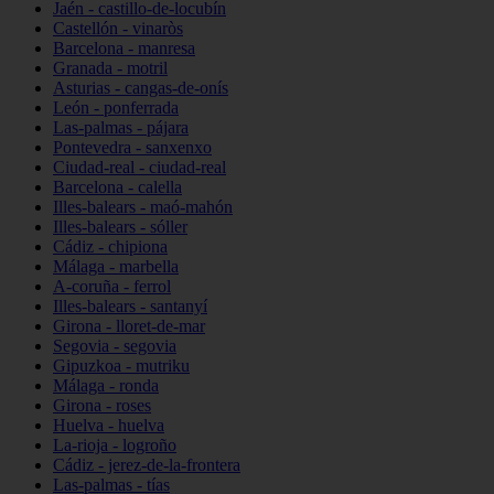
Jaén - castillo-de-locubín
Castellón - vinaròs
Barcelona - manresa
Granada - motril
Asturias - cangas-de-onís
León - ponferrada
Las-palmas - pájara
Pontevedra - sanxenxo
Ciudad-real - ciudad-real
Barcelona - calella
Illes-balears - maó-mahón
Illes-balears - sóller
Cádiz - chipiona
Málaga - marbella
A-coruña - ferrol
Illes-balears - santanyí
Girona - lloret-de-mar
Segovia - segovia
Gipuzkoa - mutriku
Málaga - ronda
Girona - roses
Huelva - huelva
La-rioja - logroño
Cádiz - jerez-de-la-frontera
Las-palmas - tías