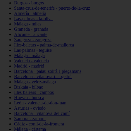
Burgos - burgos
Santa-cruz-de-tenerife - puerto-de-la-cruz
Almería - almería
Las-palmas - la-oliva
Málaga - mijas
Granada - granada
Alicante - alicante
Zaragoza - zaragoza
Illes-balears - palma-de-mallorca
Las-palmas - teguise
Málaga - málaga
Valencia - valencia
Madrid - madrid
Barcelona - palau-solità-i-plegamans
Barcelona - vilanova-i-la-geltrú
Málaga - vélez-málaga
Bizkaia - bilbao
Illes-balears - campos
Huesca - huesca
León - valencia-de-don-juan
Asturias - oviedo
Barcelona - vilanova-del-camí
Zamora - zamora
Cádiz - conil-de-la-frontera
Málaga - cártama