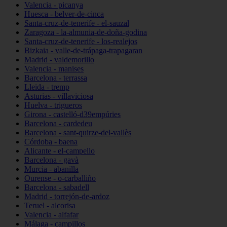
Valencia - picanya
Huesca - belver-de-cinca
Santa-cruz-de-tenerife - el-sauzal
Zaragoza - la-almunia-de-doña-godina
Santa-cruz-de-tenerife - los-realejos
Bizkaia - valle-de-trápaga-trapagaran
Madrid - valdemorillo
Valencia - manises
Barcelona - terrassa
Lleida - tremp
Asturias - villaviciosa
Huelva - trigueros
Girona - castelló-d39empúries
Barcelona - cardedeu
Barcelona - sant-quirze-del-vallès
Córdoba - baena
Alicante - el-campello
Barcelona - gavà
Murcia - abanilla
Ourense - o-carballiño
Barcelona - sabadell
Madrid - torrejón-de-ardoz
Teruel - alcorisa
Valencia - alfafar
Málaga - campillos