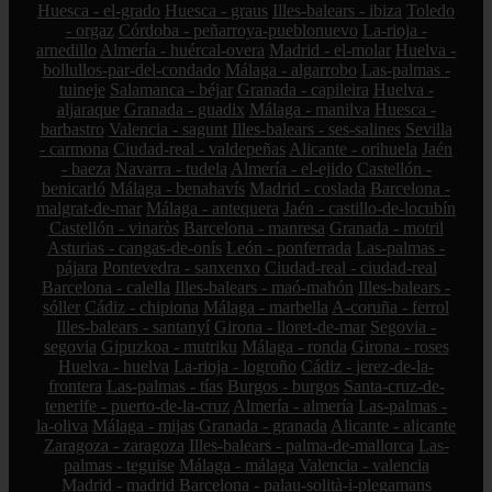
Huesca - el-grado
Huesca - graus
Illes-balears - ibiza
Toledo
- orgaz
Córdoba - peñarroya-pueblonuevo
La-rioja -
arnedillo
Almería - huércal-overa
Madrid - el-molar
Huelva -
bollullos-par-del-condado
Málaga - algarrobo
Las-palmas -
tuineje
Salamanca - béjar
Granada - capileira
Huelva -
aljaraque
Granada - guadix
Málaga - manilva
Huesca -
barbastro
Valencia - sagunt
Illes-balears - ses-salines
Sevilla
- carmona
Ciudad-real - valdepeñas
Alicante - orihuela
Jaén
- baeza
Navarra - tudela
Almería - el-ejido
Castellón -
benicarló
Málaga - benahavís
Madrid - coslada
Barcelona -
malgrat-de-mar
Málaga - antequera
Jaén - castillo-de-locubín
Castellón - vinaròs
Barcelona - manresa
Granada - motril
Asturias - cangas-de-onís
León - ponferrada
Las-palmas -
pájara
Pontevedra - sanxenxo
Ciudad-real - ciudad-real
Barcelona - calella
Illes-balears - maó-mahón
Illes-balears -
sóller
Cádiz - chipiona
Málaga - marbella
A-coruña - ferrol
Illes-balears - santanyí
Girona - lloret-de-mar
Segovia -
segovia
Gipuzkoa - mutriku
Málaga - ronda
Girona - roses
Huelva - huelva
La-rioja - logroño
Cádiz - jerez-de-la-
frontera
Las-palmas - tías
Burgos - burgos
Santa-cruz-de-
tenerife - puerto-de-la-cruz
Almería - almería
Las-palmas -
la-oliva
Málaga - mijas
Granada - granada
Alicante - alicante
Zaragoza - zaragoza
Illes-balears - palma-de-mallorca
Las-
palmas - teguise
Málaga - málaga
Valencia - valencia
Madrid - madrid
Barcelona - palau-solità-i-plegamans