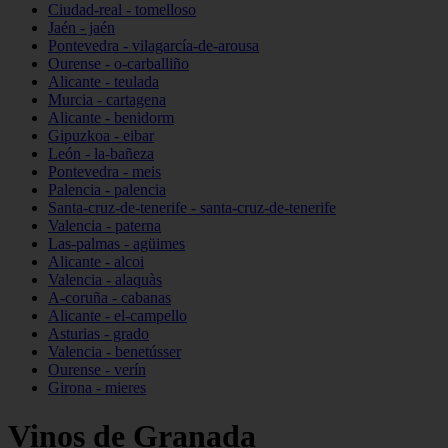
Ciudad-real - tomelloso
Jaén - jaén
Pontevedra - vilagarcía-de-arousa
Ourense - o-carballiño
Alicante - teulada
Murcia - cartagena
Alicante - benidorm
Gipuzkoa - eibar
León - la-bañeza
Pontevedra - meis
Palencia - palencia
Santa-cruz-de-tenerife - santa-cruz-de-tenerife
Valencia - paterna
Las-palmas - agüimes
Alicante - alcoi
Valencia - alaquàs
A-coruña - cabanas
Alicante - el-campello
Asturias - grado
Valencia - benetússer
Ourense - verín
Girona - mieres
Vinos de Granada