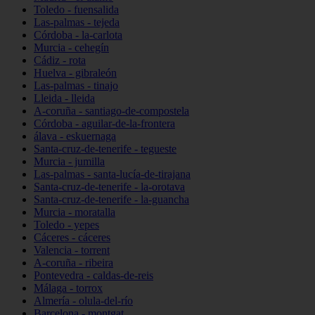
Toledo - fuensalida
Las-palmas - tejeda
Córdoba - la-carlota
Murcia - cehegín
Cádiz - rota
Huelva - gibraleón
Las-palmas - tinajo
Lleida - lleida
A-coruña - santiago-de-compostela
Córdoba - aguilar-de-la-frontera
álava - eskuernaga
Santa-cruz-de-tenerife - tegueste
Murcia - jumilla
Las-palmas - santa-lucía-de-tirajana
Santa-cruz-de-tenerife - la-orotava
Santa-cruz-de-tenerife - la-guancha
Murcia - moratalla
Toledo - yepes
Cáceres - cáceres
Valencia - torrent
A-coruña - ribeira
Pontevedra - caldas-de-reis
Málaga - torrox
Almería - olula-del-río
Barcelona - montgat