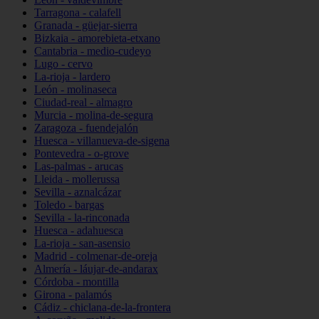
Tarragona - calafell
Granada - güejar-sierra
Bizkaia - amorebieta-etxano
Cantabria - medio-cudeyo
Lugo - cervo
La-rioja - lardero
León - molinaseca
Ciudad-real - almagro
Murcia - molina-de-segura
Zaragoza - fuendejalón
Huesca - villanueva-de-sigena
Pontevedra - o-grove
Las-palmas - arucas
Lleida - mollerussa
Sevilla - aznalcázar
Toledo - bargas
Sevilla - la-rinconada
Huesca - adahuesca
La-rioja - san-asensio
Madrid - colmenar-de-oreja
Almería - láujar-de-andarax
Córdoba - montilla
Girona - palamós
Cádiz - chiclana-de-la-frontera