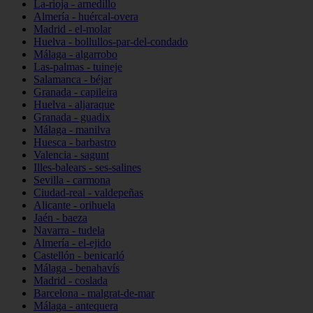
La-rioja - arnedillo
Almería - huércal-overa
Madrid - el-molar
Huelva - bollullos-par-del-condado
Málaga - algarrobo
Las-palmas - tuineje
Salamanca - béjar
Granada - capileira
Huelva - aljaraque
Granada - guadix
Málaga - manilva
Huesca - barbastro
Valencia - sagunt
Illes-balears - ses-salines
Sevilla - carmona
Ciudad-real - valdepeñas
Alicante - orihuela
Jaén - baeza
Navarra - tudela
Almería - el-ejido
Castellón - benicarló
Málaga - benahavís
Madrid - coslada
Barcelona - malgrat-de-mar
Málaga - antequera