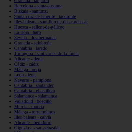
Granada - lanjarón
Barcelona - santa-susanna
Bizkaia - santurtzi
Santa-cruz-de-tenerife - tacoronte
Illes-balears - sant-llorenç-des-cardassar
Huesca - sallent-de-gállego
La-rioja - haro
Sevilla - dos-hermanas
Granada - salobreña
Cantabria - laredo
Tarragona - sant-carles-de-la-ràpita
Alicante - dénia
Cádiz - cádiz
Málaga - nerja
León - león
Navarra - pamplona
Cantabria - santander
Cantabria - el-astillero
Salamanca - salamanca
Valladolid - boecillo
Murcia - murcia
Málaga - torremolinos
Illes-balears - calvià
Alicante - benidorm
Gipuzkoa - san-sebastián