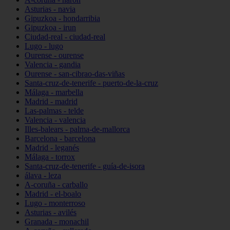
Asturias - navia
Gipuzkoa - hondarribia
Gipuzkoa - irun
Ciudad-real - ciudad-real
Lugo - lugo
Ourense - ourense
Valencia - gandia
Ourense - san-cibrao-das-viñas
Santa-cruz-de-tenerife - puerto-de-la-cruz
Málaga - marbella
Madrid - madrid
Las-palmas - telde
Valencia - valencia
Illes-balears - palma-de-mallorca
Barcelona - barcelona
Madrid - leganés
Málaga - torrox
Santa-cruz-de-tenerife - guía-de-isora
álava - leza
A-coruña - carballo
Madrid - el-boalo
Lugo - monterroso
Asturias - avilés
Granada - monachil