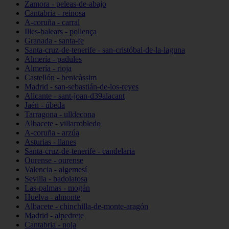
Zamora - peleas-de-abajo
Cantabria - reinosa
A-coruña - carral
Illes-balears - pollença
Granada - santa-fe
Santa-cruz-de-tenerife - san-cristóbal-de-la-laguna
Almería - padules
Almería - rioja
Castellón - benicàssim
Madrid - san-sebastián-de-los-reyes
Alicante - sant-joan-d39alacant
Jaén - úbeda
Tarragona - ulldecona
Albacete - villarrobledo
A-coruña - arzúa
Asturias - llanes
Santa-cruz-de-tenerife - candelaria
Ourense - ourense
Valencia - algemesí
Sevilla - badolatosa
Las-palmas - mogán
Huelva - almonte
Albacete - chinchilla-de-monte-aragón
Madrid - alpedrete
Cantabria - noja