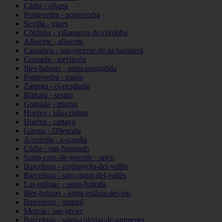
Cádiz - olvera
Pontevedra - pontevedra
Sevilla - gines
Córdoba - villanueva-de-córdoba
Albacete - albacete
Cantabria - san-vicente-de-la-barquera
Granada - torvizcón
Illes-balears - santa-margalida
Pontevedra - marín
Zamora - el-perdigón
Bizkaia - sestao
Granada - murtas
Huelva - isla-cristina
Huelva - cartaya
Girona - l39escala
A-coruña - a-coruña
Cádiz - san-fernando
Santa-cruz-de-tenerife - arico
Barcelona - cerdanyola-del-vallès
Barcelona - sant-cugat-del-vallès
Las-palmas - santa-brígida
Illes-balears - santa-eulària-des-riu
Barcelona - mataró
Murcia - san-javier
Barcelona - santa-coloma-de-gramenet