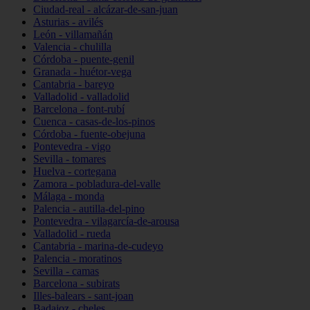
Ciudad-real - alcázar-de-san-juan
Asturias - avilés
León - villamañán
Valencia - chulilla
Córdoba - puente-genil
Granada - huétor-vega
Cantabria - bareyo
Valladolid - valladolid
Barcelona - font-rubí
Cuenca - casas-de-los-pinos
Córdoba - fuente-obejuna
Pontevedra - vigo
Sevilla - tomares
Huelva - cortegana
Zamora - pobladura-del-valle
Málaga - monda
Palencia - autilla-del-pino
Pontevedra - vilagarcía-de-arousa
Valladolid - rueda
Cantabria - marina-de-cudeyo
Palencia - moratinos
Sevilla - camas
Barcelona - subirats
Illes-balears - sant-joan
Badajoz - cheles