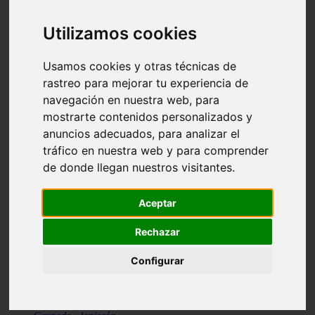
Santa-cruz-de-tenerife - los-llanos-de-aridane
Cantabria - suances
Utilizamos cookies
Sevilla - bormujos
Granada - monachil
Málaga - júzcar
Usamos cookies y otras técnicas de
Huesca - isábena
rastreo para mejorar tu experiencia de
Huesca - alquézar
navegación en nuestra web, para
Huesca - castejón-de-sos
Lleida - alt-àneu
mostrarte contenidos personalizados y
Sevilla - marinaleda
anuncios adecuados, para analizar el
Córdoba - almedinilla
tráfico en nuestra web y para comprender
Navarra - zangoza
Cantabria - arenas-de-iguña
de donde llegan nuestros visitantes.
Barcelona - la-pobla-de-lillet
Murcia - cartagena
Las-palmas - yaiza
Aceptar
Madrid - nuevo-baztán
Sevilla - arahal
Rechazar
Málaga - istán
Valladolid - fuensaldaña
Configurar
Sevilla - salteras
Huesca - biescas
Granada - pampaneira
La-rioja - ezcaray