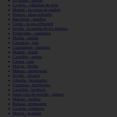
A-coruña - melide
La-rioja - villalobar-de-rioja
Madrid - las-rozas-de-madrid
Huesca - aínsa-sobrarbe
Barcelona - manlleu
Lleida - la-seu-d39urgell
Sevilla - la-puebla-de-los-infantes
Pontevedra - cambados
Melilla - melilla
Gipuzkoa - orio
Guadalajara - sigüenza
Madrid - getafe
Castellón - orpesa
Girona - pals
Murcia - librilla
Málaga - montejaque
Sevilla - olivares
Almería - benahadux
Cantabria - torrelavega
Castellón - benlloch
Santa-cruz-de-tenerife - güímar
Málaga - mollina
Bizkaia - portugalete
La-rioja - calahorra
Murcia - la-unión