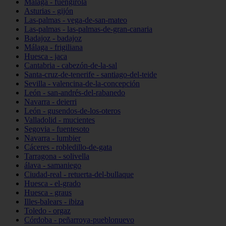
Málaga - fuengirola
Asturias - gijón
Las-palmas - vega-de-san-mateo
Las-palmas - las-palmas-de-gran-canaria
Badajoz - badajoz
Málaga - frigiliana
Huesca - jaca
Cantabria - cabezón-de-la-sal
Santa-cruz-de-tenerife - santiago-del-teide
Sevilla - valencina-de-la-concepción
León - san-andrés-del-rabanedo
Navarra - deierri
León - gusendos-de-los-oteros
Valladolid - mucientes
Segovia - fuentesoto
Navarra - lumbier
Cáceres - robledillo-de-gata
Tarragona - solivella
álava - samaniego
Ciudad-real - retuerta-del-bullaque
Huesca - el-grado
Huesca - graus
Illes-balears - ibiza
Toledo - orgaz
Córdoba - peñarroya-pueblonuevo