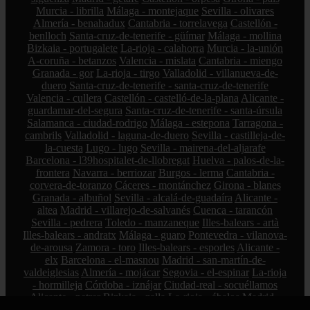
Murcia - librilla
Málaga - montejaque
Sevilla - olivares
Almería - benahadux
Cantabria - torrelavega
Castellón -
benlloch
Santa-cruz-de-tenerife - güímar
Málaga - mollina
Bizkaia - portugalete
La-rioja - calahorra
Murcia - la-unión
A-coruña - betanzos
Valencia - mislata
Cantabria - miengo
Granada - gor
La-rioja - tirgo
Valladolid - villanueva-de-
duero
Santa-cruz-de-tenerife - santa-cruz-de-tenerife
Valencia - cullera
Castellón - castelló-de-la-plana
Alicante -
guardamar-del-segura
Santa-cruz-de-tenerife - santa-úrsula
Salamanca - ciudad-rodrigo
Málaga - estepona
Tarragona -
cambrils
Valladolid - laguna-de-duero
Sevilla - castilleja-de-
la-cuesta
Lugo - lugo
Sevilla - mairena-del-aljarafe
Barcelona - l39hospitalet-de-llobregat
Huelva - palos-de-la-
frontera
Navarra - berriozar
Burgos - lerma
Cantabria -
corvera-de-toranzo
Cáceres - montánchez
Girona - blanes
Granada - albuñol
Sevilla - alcalá-de-guadaíra
Alicante -
altea
Madrid - villarejo-de-salvanés
Cuenca - tarancón
Sevilla - pedrera
Toledo - manzaneque
Illes-balears - artà
Illes-balears - andratx
Málaga - guaro
Pontevedra - vilanova-
de-arousa
Zamora - toro
Illes-balears - esporles
Alicante -
elx
Barcelona - el-masnou
Madrid - san-martín-de-
valdeiglesias
Almería - mojácar
Segovia - el-espinar
La-rioja
- hormilleja
Córdoba - iznájar
Ciudad-real - socuéllamos
Alicante - petrer
Bizkaia - zalla
La-rioja - ábalos
Madrid -
alcorcón
Zamora - peleas-de-abajo
Cantabria - reinosa
A-