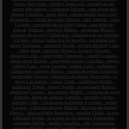
jabugo
Barcelona - cabrils
Ciudad-real - almodóvar-del-
campo
Illes-balears - capdepera
Alicante - sant-vicent-del-
raspeig
Cantabria - potes
álava - vitoria-gasteiz
Santa-cruz-
de-tenerife - icod-de-los-vinos
Almería - adra
Asturias - siero
La-rioja - cuzcurrita-de-río-tirón
Girona - sant-feliu-de-
guíxols
Valencia - alboraya
Málaga - sayalonga
Murcia -
caravaca-de-la-cruz
Ciudad-real - villanueva-de-los-infantes
Alicante - villena
Santa-cruz-de-tenerife - san-miguel-de-
abona
Tarragona - tarragona
Sevilla - el-viso-del-alcor
Lugo
- sober
álava - lantziego
Huesca - la-fueva
Alicante -
monòver
León - valdevimbre
Tarragona - calafell
Granada -
güejar-sierra
Bizkaia - amorebieta-etxano
Cantabria - medio-
cudeyo
Lugo - cervo
La-rioja - lardero
León - molinaseca
Ciudad-real - almagro
Murcia - molina-de-segura
Zaragoza -
fuendejalón
Huesca - villanueva-de-sigena
Pontevedra - o-
grove
Las-palmas - arucas
Lleida - mollerussa
Sevilla -
aznalcázar
Toledo - bargas
Sevilla - la-rinconada
Huesca -
adahuesca
La-rioja - san-asensio
Madrid - colmenar-de-oreja
Almería - láujar-de-andarax
Córdoba - montilla
Girona -
palamós
Cádiz - chiclana-de-la-frontera
A-coruña - melide
La-rioja - villalobar-de-rioja
Madrid - las-rozas-de-madrid
Huesca - aínsa-sobrarbe
Barcelona - manlleu
Lleida - la-seu-
d39urgell
Sevilla - la-puebla-de-los-infantes
Pontevedra -
cambados
Melilla - melilla
Gipuzkoa - orio
Guadalajara -
sigüenza
Madrid - getafe
Castellón - orpesa
Girona - pals