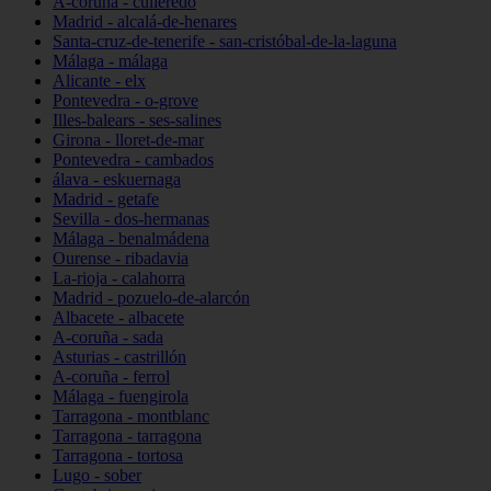
A-coruña - culleredo
Madrid - alcalá-de-henares
Santa-cruz-de-tenerife - san-cristóbal-de-la-laguna
Málaga - málaga
Alicante - elx
Pontevedra - o-grove
Illes-balears - ses-salines
Girona - lloret-de-mar
Pontevedra - cambados
álava - eskuernaga
Madrid - getafe
Sevilla - dos-hermanas
Málaga - benalmádena
Ourense - ribadavia
La-rioja - calahorra
Madrid - pozuelo-de-alarcón
Albacete - albacete
A-coruña - sada
Asturias - castrillón
A-coruña - ferrol
Málaga - fuengirola
Tarragona - montblanc
Tarragona - tarragona
Tarragona - tortosa
Lugo - sober