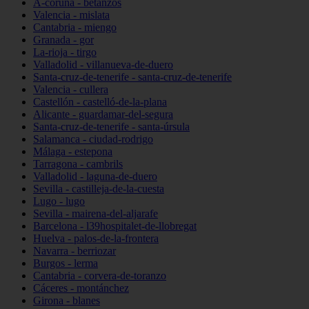
A-coruña - betanzos
Valencia - mislata
Cantabria - miengo
Granada - gor
La-rioja - tirgo
Valladolid - villanueva-de-duero
Santa-cruz-de-tenerife - santa-cruz-de-tenerife
Valencia - cullera
Castellón - castelló-de-la-plana
Alicante - guardamar-del-segura
Santa-cruz-de-tenerife - santa-úrsula
Salamanca - ciudad-rodrigo
Málaga - estepona
Tarragona - cambrils
Valladolid - laguna-de-duero
Sevilla - castilleja-de-la-cuesta
Lugo - lugo
Sevilla - mairena-del-aljarafe
Barcelona - l39hospitalet-de-llobregat
Huelva - palos-de-la-frontera
Navarra - berriozar
Burgos - lerma
Cantabria - corvera-de-toranzo
Cáceres - montánchez
Girona - blanes