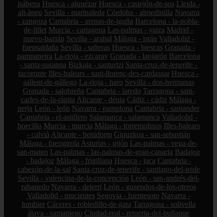
isábena
Huesca - alquézar
Huesca - castejón-de-sos
Lleida -
alt-àneu
Sevilla - marinaleda
Córdoba - almedinilla
Navarra
- zangoza
Cantabria - arenas-de-iguña
Barcelona - la-pobla-
de-lillet
Murcia - cartagena
Las-palmas - yaiza
Madrid -
nuevo-baztán
Sevilla - arahal
Málaga - istán
Valladolid -
fuensaldaña
Sevilla - salteras
Huesca - biescas
Granada -
pampaneira
La-rioja - ezcaray
Granada - lanjarón
Barcelona
- santa-susanna
Bizkaia - santurtzi
Santa-cruz-de-tenerife -
tacoronte
Illes-balears - sant-llorenç-des-cardassar
Huesca -
sallent-de-gállego
La-rioja - haro
Sevilla - dos-hermanas
Granada - salobreña
Cantabria - laredo
Tarragona - sant-
carles-de-la-ràpita
Alicante - dénia
Cádiz - cádiz
Málaga -
nerja
León - león
Navarra - pamplona
Cantabria - santander
Cantabria - el-astillero
Salamanca - salamanca
Valladolid -
boecillo
Murcia - murcia
Málaga - torremolinos
Illes-balears
- calvià
Alicante - benidorm
Gipuzkoa - san-sebastián
Málaga - fuengirola
Asturias - gijón
Las-palmas - vega-de-
san-mateo
Las-palmas - las-palmas-de-gran-canaria
Badajoz
- badajoz
Málaga - frigiliana
Huesca - jaca
Cantabria -
cabezón-de-la-sal
Santa-cruz-de-tenerife - santiago-del-teide
Sevilla - valencina-de-la-concepción
León - san-andrés-del-
rabanedo
Navarra - deierri
León - gusendos-de-los-oteros
Valladolid - mucientes
Segovia - fuentesoto
Navarra -
lumbier
Cáceres - robledillo-de-gata
Tarragona - solivella
álava - samaniego
Ciudad-real - retuerta-del-bullaque