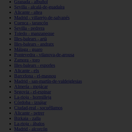
Granada - albuñol
Sevilla - alcalá-de-guadaíra
Alicante - altea
Madrid - villarejo-de-salvanés
Cuenca - tarancón
Sevilla - pedrera
Toledo - manzaneque
Illes-balears - artà
Illes-balears - andratx
Málaga - guaro
Pontevedra - vilanova-de-arousa
Zamora - toro
Illes-balears - esporles
Alicante - elx
Barcelona - el-masnou
Madrid - san-martín-de-valdeiglesias
Almería - mojácar
Segovia - el-espinar
La-rioja - hormilleja
Córdoba - iznájar
Ciudad-real - socuéllamos
Alicante - petrer
Bizkaia - zalla
La-rioja - ábalos
Madrid - alcorcón