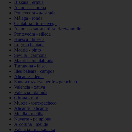
Bizkaia - ermua
Asturias - noreña
Pontevedra - a-estrada
Málaga - ronda
Cantabria - torrelavega
Asturias - san-martín-del-rey-aurelio
Pontevedra - silleda
Huesca - huesca
Lugo - chantada
Madrid - pinto
Sevilla - carmona
Madrid - fuenlabrada
Tarragona - falset
Illes-balears - campos
Alicante - dénia
Santa-cruz-de-tenerife - garachico
Valencia - xàtiva
Valencia - daimús
Girona - olot
Murcia - torre-pacheco
Alicante - alicante
Melilla - melilla
Navarra - pamplona
A-coruña - melide
Valencia - massanassa