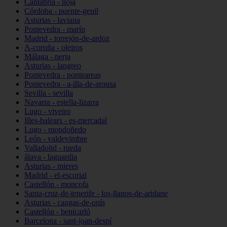
Cantabria - noja
Córdoba - puente-genil
Asturias - laviana
Pontevedra - marín
Madrid - torrejón-de-ardoz
A-coruña - oleiros
Málaga - nerja
Asturias - langreo
Pontevedra - ponteareas
Pontevedra - a-illa-de-arousa
Sevilla - sevilla
Navarra - estella-lizarra
Lugo - viveiro
Illes-balears - es-mercadal
Lugo - mondoñedo
León - valdevimbre
Valladolid - rueda
álava - laguardia
Asturias - mieres
Madrid - el-escorial
Castellón - moncofa
Santa-cruz-de-tenerife - los-llanos-de-aridane
Asturias - cangas-de-onís
Castellón - benicarló
Barcelona - sant-joan-despí