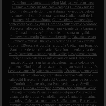
Barcelona - vilanova-i-la-geltrú
Málaga - vélez-málaga
Bizkaia - bilbao
Illes-balears - campos
Huesca - huesca
León - valencia-de-don-juan
Asturias - oviedo
Barcelona -
vilanova-del-camí
Zamora - zamora
Cádiz - conil-de-la-
frontera
Málaga - cártama
Cádiz - olvera
Pontevedra -
pontevedra
Sevilla - gines
Córdoba - villanueva-de-córdoba
Albacete - albacete
Cantabria - san-vicente-de-la-barquera
Granada - torvizcón
Illes-balears - santa-margalida
Pontevedra - marín
Zamora - el-perdigón
Bizkaia - sestao
Granada - murtas
Huelva - isla-cristina
Huelva - cartaya
Girona - l39escala
A-coruña - a-coruña
Cádiz - san-fernando
Santa-cruz-de-tenerife - arico
Barcelona - cerdanyola-del-
vallès
Barcelona - sant-cugat-del-vallès
Las-palmas - santa-
brígida
Illes-balears - santa-eulària-des-riu
Barcelona -
mataró
Murcia - san-javier
Barcelona - santa-coloma-de-
gramenet
Ciudad-real - alcázar-de-san-juan
Asturias - avilés
León - villamañán
Valencia - chulilla
Córdoba - puente-genil
Granada - huétor-vega
Cantabria - bareyo
Valladolid -
valladolid
Barcelona - font-rubí
Cuenca - casas-de-los-pinos
Córdoba - fuente-obejuna
Pontevedra - vigo
Sevilla -
tomares
Huelva - cortegana
Zamora - pobladura-del-valle
Málaga - monda
Palencia - autilla-del-pino
Pontevedra -
vilagarcía-de-arousa
Valladolid - rueda
Cantabria - marina-
de-cudeyo
Palencia - moratinos
Sevilla - camas
Barcelona -
subirats
Illes-balears - sant-joan
Badajoz - cheles
Huelva -