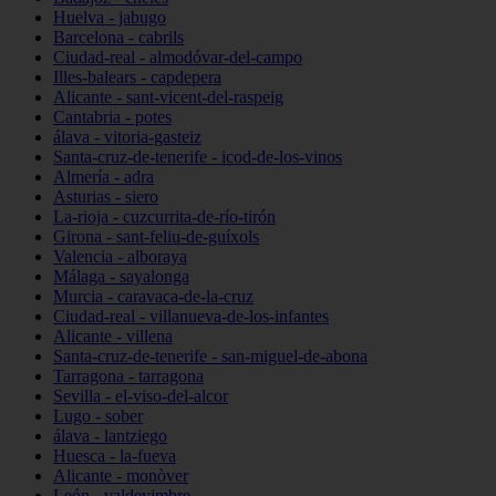
Huelva - jabugo
Barcelona - cabrils
Ciudad-real - almodóvar-del-campo
Illes-balears - capdepera
Alicante - sant-vicent-del-raspeig
Cantabria - potes
álava - vitoria-gasteiz
Santa-cruz-de-tenerife - icod-de-los-vinos
Almería - adra
Asturias - siero
La-rioja - cuzcurrita-de-río-tirón
Girona - sant-feliu-de-guíxols
Valencia - alboraya
Málaga - sayalonga
Murcia - caravaca-de-la-cruz
Ciudad-real - villanueva-de-los-infantes
Alicante - villena
Santa-cruz-de-tenerife - san-miguel-de-abona
Tarragona - tarragona
Sevilla - el-viso-del-alcor
Lugo - sober
álava - lantziego
Huesca - la-fueva
Alicante - monòver
León - valdevimbre