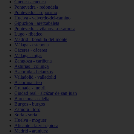
Cuenca - cuenca
Pontevedra - redondela
Pontevedra - o-porriño
Huelva - valverde-del-camino
Gipuzkoa - aretxabaleta
Pontevedra - vilanova-de-arousa
Lugo - ribadeo
Madrid - boadilla-del-monte
Málaga - estepona
Cáceres - cáceres
Málaga - mijas
Zaragoza - cariñena
Asturias - colunga
A-coruña - betanzos
Valladolid - valladolid
A-coruña - teo
Granada - motril
Ciudad-real - alcázar-de-san-juan
Barcelona - calella
Burgos - burgos
Zamora - toro
Soria - soria
Huelva - moguer
Alicante - la-vila-joiosa
Madrid - aranjuez