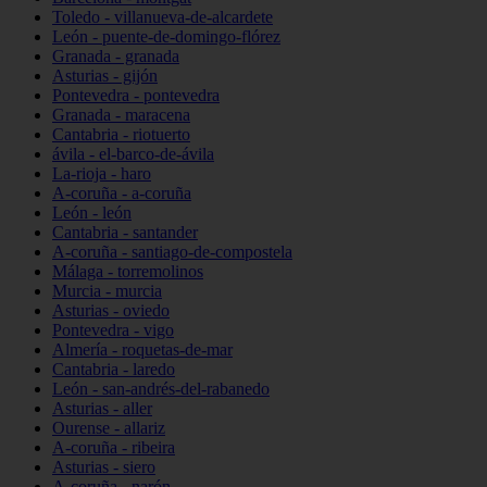
Toledo - villanueva-de-alcardete
León - puente-de-domingo-flórez
Granada - granada
Asturias - gijón
Pontevedra - pontevedra
Granada - maracena
Cantabria - riotuerto
ávila - el-barco-de-ávila
La-rioja - haro
A-coruña - a-coruña
León - león
Cantabria - santander
A-coruña - santiago-de-compostela
Málaga - torremolinos
Murcia - murcia
Asturias - oviedo
Pontevedra - vigo
Almería - roquetas-de-mar
Cantabria - laredo
León - san-andrés-del-rabanedo
Asturias - aller
Ourense - allariz
A-coruña - ribeira
Asturias - siero
A-coruña - narón