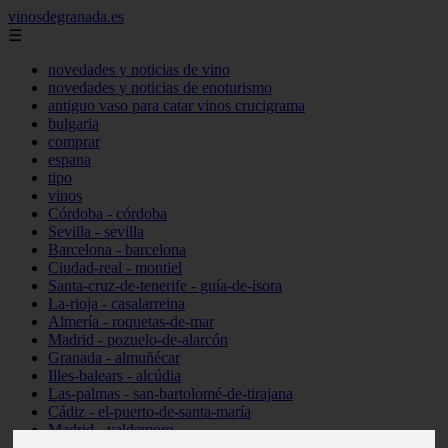
vinosdegranada.es
☰
novedades y noticias de vino
novedades y noticias de enoturismo
antiguo vaso para catar vinos crucigrama
bulgaria
comprar
espana
tipo
vinos
Córdoba - córdoba
Sevilla - sevilla
Barcelona - barcelona
Ciudad-real - montiel
Santa-cruz-de-tenerife - guía-de-isora
La-rioja - casalarreina
Almería - roquetas-de-mar
Madrid - pozuelo-de-alarcón
Granada - almuñécar
Illes-balears - alcúdia
Las-palmas - san-bartolomé-de-tirajana
Cádiz - el-puerto-de-santa-maría
Madrid - valdemoro
Granada - pulianas