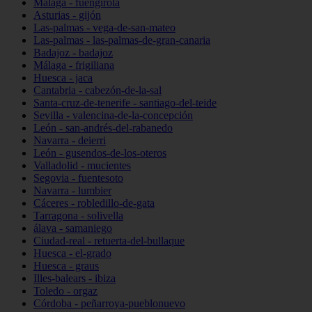
Málaga - fuengirola
Asturias - gijón
Las-palmas - vega-de-san-mateo
Las-palmas - las-palmas-de-gran-canaria
Badajoz - badajoz
Málaga - frigiliana
Huesca - jaca
Cantabria - cabezón-de-la-sal
Santa-cruz-de-tenerife - santiago-del-teide
Sevilla - valencina-de-la-concepción
León - san-andrés-del-rabanedo
Navarra - deierri
León - gusendos-de-los-oteros
Valladolid - mucientes
Segovia - fuentesoto
Navarra - lumbier
Cáceres - robledillo-de-gata
Tarragona - solivella
álava - samaniego
Ciudad-real - retuerta-del-bullaque
Huesca - el-grado
Huesca - graus
Illes-balears - ibiza
Toledo - orgaz
Córdoba - peñarroya-pueblonuevo