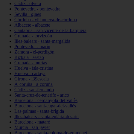
Cádiz - olvera
Pontevedra - pontevedra
Sevilla - gines
Córdoba - villanueva-de-córdoba
Albacete - albacete
Cantabria - san-vicente-de-la-barquera
Granada - torvizcón
Illes-balears - santa-margalida
Pontevedra - marín
Zamora - el-perdigón
Bizkaia - sestao
Granada - murtas
Huelva - isla-cristina
Huelva - cartaya
Girona - l39escala
A-coruña - a-coruña
Cádiz - san-fernando
Santa-cruz-de-tenerife - arico
Barcelona - cerdanyola-del-vallès
Barcelona - sant-cugat-del-vallès
Las-palmas - santa-brígida
Illes-balears - santa-eulària-des-riu
Barcelona - mataró
Murcia - san-javier
Barcelona - santa-coloma-de-gramenet