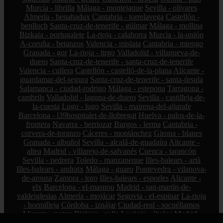
Murcia - librilla
Málaga - montejaque
Sevilla - olivares
Almería - benahadux
Cantabria - torrelavega
Castellón -
benlloch
Santa-cruz-de-tenerife - güímar
Málaga - mollina
Bizkaia - portugalete
La-rioja - calahorra
Murcia - la-unión
A-coruña - betanzos
Valencia - mislata
Cantabria - miengo
Granada - gor
La-rioja - tirgo
Valladolid - villanueva-de-
duero
Santa-cruz-de-tenerife - santa-cruz-de-tenerife
Valencia - cullera
Castellón - castelló-de-la-plana
Alicante -
guardamar-del-segura
Santa-cruz-de-tenerife - santa-úrsula
Salamanca - ciudad-rodrigo
Málaga - estepona
Tarragona -
cambrils
Valladolid - laguna-de-duero
Sevilla - castilleja-de-
la-cuesta
Lugo - lugo
Sevilla - mairena-del-aljarafe
Barcelona - l39hospitalet-de-llobregat
Huelva - palos-de-la-
frontera
Navarra - berriozar
Burgos - lerma
Cantabria -
corvera-de-toranzo
Cáceres - montánchez
Girona - blanes
Granada - albuñol
Sevilla - alcalá-de-guadaíra
Alicante -
altea
Madrid - villarejo-de-salvanés
Cuenca - tarancón
Sevilla - pedrera
Toledo - manzaneque
Illes-balears - artà
Illes-balears - andratx
Málaga - guaro
Pontevedra - vilanova-
de-arousa
Zamora - toro
Illes-balears - esporles
Alicante -
elx
Barcelona - el-masnou
Madrid - san-martín-de-
valdeiglesias
Almería - mojácar
Segovia - el-espinar
La-rioja
- hormilleja
Córdoba - iznájar
Ciudad-real - socuéllamos
Alicante - petrer
Bizkaia - zalla
La-rioja - ábalos
Madrid -
alcorcón
Zamora - peleas-de-abajo
Cantabria - reinosa
A-