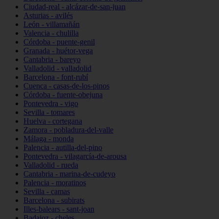
Ciudad-real - alcázar-de-san-juan
Asturias - avilés
León - villamañán
Valencia - chulilla
Córdoba - puente-genil
Granada - huétor-vega
Cantabria - bareyo
Valladolid - valladolid
Barcelona - font-rubí
Cuenca - casas-de-los-pinos
Córdoba - fuente-obejuna
Pontevedra - vigo
Sevilla - tomares
Huelva - cortegana
Zamora - pobladura-del-valle
Málaga - monda
Palencia - autilla-del-pino
Pontevedra - vilagarcía-de-arousa
Valladolid - rueda
Cantabria - marina-de-cudeyo
Palencia - moratinos
Sevilla - camas
Barcelona - subirats
Illes-balears - sant-joan
Badajoz - cheles