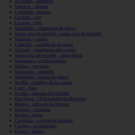
A-coruña - betanzos
Valencia - mislata
Cantabria - miengo
Granada - gor
La-rioja - tirgo
Valladolid - villanueva-de-duero
Santa-cruz-de-tenerife - santa-cruz-de-tenerife
Valencia - cullera
Castellón - castelló-de-la-plana
Alicante - guardamar-del-segura
Santa-cruz-de-tenerife - santa-úrsula
Salamanca - ciudad-rodrigo
Málaga - estepona
Tarragona - cambrils
Valladolid - laguna-de-duero
Sevilla - castilleja-de-la-cuesta
Lugo - lugo
Sevilla - mairena-del-aljarafe
Barcelona - l39hospitalet-de-llobregat
Huelva - palos-de-la-frontera
Navarra - berriozar
Burgos - lerma
Cantabria - corvera-de-toranzo
Cáceres - montánchez
Girona - blanes