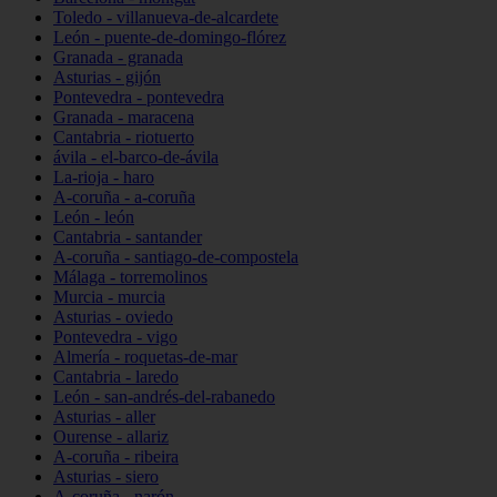
Toledo - villanueva-de-alcardete
León - puente-de-domingo-flórez
Granada - granada
Asturias - gijón
Pontevedra - pontevedra
Granada - maracena
Cantabria - riotuerto
ávila - el-barco-de-ávila
La-rioja - haro
A-coruña - a-coruña
León - león
Cantabria - santander
A-coruña - santiago-de-compostela
Málaga - torremolinos
Murcia - murcia
Asturias - oviedo
Pontevedra - vigo
Almería - roquetas-de-mar
Cantabria - laredo
León - san-andrés-del-rabanedo
Asturias - aller
Ourense - allariz
A-coruña - ribeira
Asturias - siero
A-coruña - narón