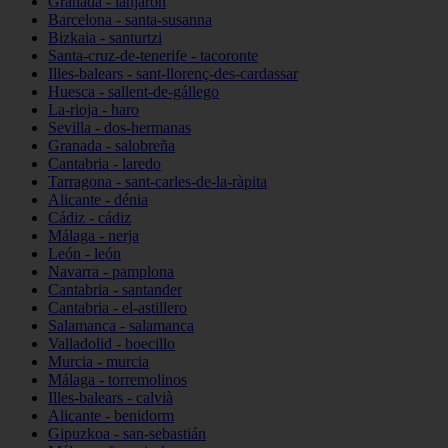
Granada - lanjarón
Barcelona - santa-susanna
Bizkaia - santurtzi
Santa-cruz-de-tenerife - tacoronte
Illes-balears - sant-llorenç-des-cardassar
Huesca - sallent-de-gállego
La-rioja - haro
Sevilla - dos-hermanas
Granada - salobreña
Cantabria - laredo
Tarragona - sant-carles-de-la-ràpita
Alicante - dénia
Cádiz - cádiz
Málaga - nerja
León - león
Navarra - pamplona
Cantabria - santander
Cantabria - el-astillero
Salamanca - salamanca
Valladolid - boecillo
Murcia - murcia
Málaga - torremolinos
Illes-balears - calvià
Alicante - benidorm
Gipuzkoa - san-sebastián