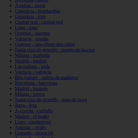
Asturias - navia
Gipuzkoa - hondarribia
Gipuzkoa - irun
Ciudad-real - ciudad-real
Lugo - lugo
Ourense - ourense
Valencia - gandia
Ourense - san-cibrao-das-viñas
Santa-cruz-de-tenerife - puerto-de-la-cruz
Málaga - marbella
Madrid - madrid
Las-palmas - telde
Valencia - valencia
Illes-balears - palma-de-mallorca
Barcelona - barcelona
Madrid - leganés
Málaga - torrox
Santa-cruz-de-tenerife - guía-de-isora
álava - leza
A-coruña - carballo
Madrid - el-boalo
Lugo - monterroso
Asturias - avilés
Granada - monachil