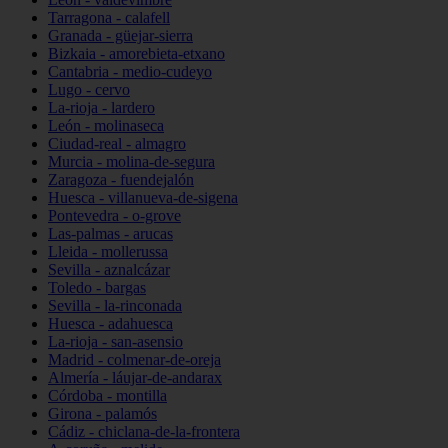
Tarragona - calafell
Granada - güejar-sierra
Bizkaia - amorebieta-etxano
Cantabria - medio-cudeyo
Lugo - cervo
La-rioja - lardero
León - molinaseca
Ciudad-real - almagro
Murcia - molina-de-segura
Zaragoza - fuendejalón
Huesca - villanueva-de-sigena
Pontevedra - o-grove
Las-palmas - arucas
Lleida - mollerussa
Sevilla - aznalcázar
Toledo - bargas
Sevilla - la-rinconada
Huesca - adahuesca
La-rioja - san-asensio
Madrid - colmenar-de-oreja
Almería - láujar-de-andarax
Córdoba - montilla
Girona - palamós
Cádiz - chiclana-de-la-frontera