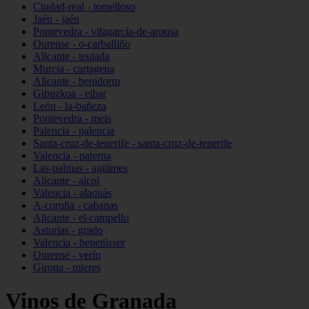
Ciudad-real - tomelloso
Jaén - jaén
Pontevedra - vilagarcía-de-arousa
Ourense - o-carballiño
Alicante - teulada
Murcia - cartagena
Alicante - benidorm
Gipuzkoa - eibar
León - la-bañeza
Pontevedra - meis
Palencia - palencia
Santa-cruz-de-tenerife - santa-cruz-de-tenerife
Valencia - paterna
Las-palmas - agüimes
Alicante - alcoi
Valencia - alaquàs
A-coruña - cabanas
Alicante - el-campello
Asturias - grado
Valencia - benetússer
Ourense - verín
Girona - mieres
Vinos de Granada