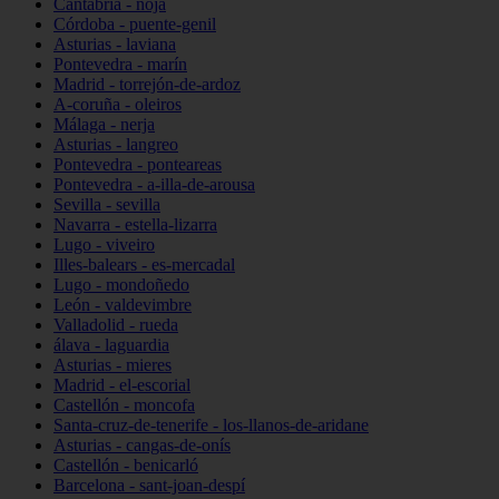
Cantabria - noja
Córdoba - puente-genil
Asturias - laviana
Pontevedra - marín
Madrid - torrejón-de-ardoz
A-coruña - oleiros
Málaga - nerja
Asturias - langreo
Pontevedra - ponteareas
Pontevedra - a-illa-de-arousa
Sevilla - sevilla
Navarra - estella-lizarra
Lugo - viveiro
Illes-balears - es-mercadal
Lugo - mondoñedo
León - valdevimbre
Valladolid - rueda
álava - laguardia
Asturias - mieres
Madrid - el-escorial
Castellón - moncofa
Santa-cruz-de-tenerife - los-llanos-de-aridane
Asturias - cangas-de-onís
Castellón - benicarló
Barcelona - sant-joan-despí