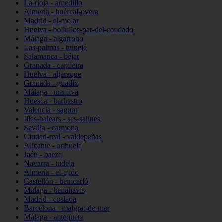
La-rioja - arnedillo
Almería - huércal-overa
Madrid - el-molar
Huelva - bollullos-par-del-condado
Málaga - algarrobo
Las-palmas - tuineje
Salamanca - béjar
Granada - capileira
Huelva - aljaraque
Granada - guadix
Málaga - manilva
Huesca - barbastro
Valencia - sagunt
Illes-balears - ses-salines
Sevilla - carmona
Ciudad-real - valdepeñas
Alicante - orihuela
Jaén - baeza
Navarra - tudela
Almería - el-ejido
Castellón - benicarló
Málaga - benahavís
Madrid - coslada
Barcelona - malgrat-de-mar
Málaga - antequera