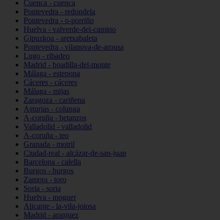
Cuenca - cuenca
Pontevedra - redondela
Pontevedra - o-porriño
Huelva - valverde-del-camino
Gipuzkoa - aretxabaleta
Pontevedra - vilanova-de-arousa
Lugo - ribadeo
Madrid - boadilla-del-monte
Málaga - estepona
Cáceres - cáceres
Málaga - mijas
Zaragoza - cariñena
Asturias - colunga
A-coruña - betanzos
Valladolid - valladolid
A-coruña - teo
Granada - motril
Ciudad-real - alcázar-de-san-juan
Barcelona - calella
Burgos - burgos
Zamora - toro
Soria - soria
Huelva - moguer
Alicante - la-vila-joiosa
Madrid - aranjuez