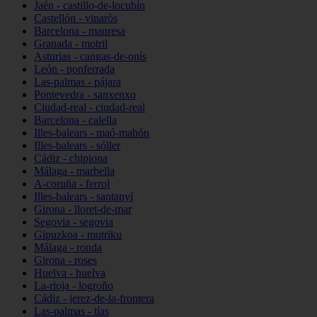
Jaén - castillo-de-locubín
Castellón - vinaròs
Barcelona - manresa
Granada - motril
Asturias - cangas-de-onís
León - ponferrada
Las-palmas - pájara
Pontevedra - sanxenxo
Ciudad-real - ciudad-real
Barcelona - calella
Illes-balears - maó-mahón
Illes-balears - sóller
Cádiz - chipiona
Málaga - marbella
A-coruña - ferrol
Illes-balears - santanyí
Girona - lloret-de-mar
Segovia - segovia
Gipuzkoa - mutriku
Málaga - ronda
Girona - roses
Huelva - huelva
La-rioja - logroño
Cádiz - jerez-de-la-frontera
Las-palmas - tías