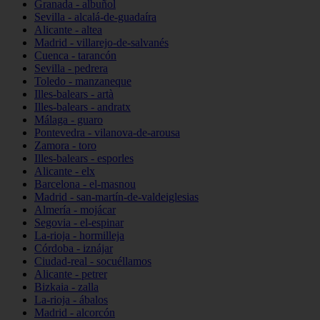
Granada - albuñol
Sevilla - alcalá-de-guadaíra
Alicante - altea
Madrid - villarejo-de-salvanés
Cuenca - tarancón
Sevilla - pedrera
Toledo - manzaneque
Illes-balears - artà
Illes-balears - andratx
Málaga - guaro
Pontevedra - vilanova-de-arousa
Zamora - toro
Illes-balears - esporles
Alicante - elx
Barcelona - el-masnou
Madrid - san-martín-de-valdeiglesias
Almería - mojácar
Segovia - el-espinar
La-rioja - hormilleja
Córdoba - iznájar
Ciudad-real - socuéllamos
Alicante - petrer
Bizkaia - zalla
La-rioja - ábalos
Madrid - alcorcón