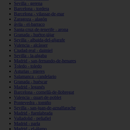
Sevilla - gerena
Barcelona - tordera
Barcelona - vilassar-de-mar
Zaragoza - alagón
ávila - el-barraco
Santa-cruz-de-tenerife - arona
Granada - huétor-tájar
Sevilla - albaida-del-aljarafe
Valencia - alcàsser
Ciudad-real - daimiel
Sevilla - la-algaba
Madrid - san-fernando-de-henares
Toledo - toledo
Asturias - mieres
Salamanca - candelario
Granada - huéscar
Madrid - leganés
Barcelona - cornellà-de-llobregat
Valencia - quart-de-poblet
Pontevedra - tomiño
Sevilla - san-juan-de-aznalfarache
Madrid - fuenlabrada
Valladolid - peñafiel
Madrid - parla
Madrid - el-álamo