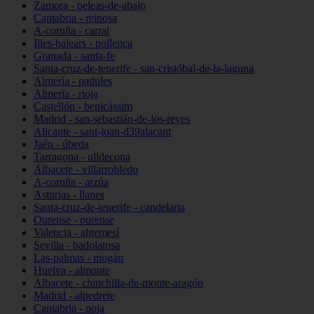
Zamora - peleas-de-abajo
Cantabria - reinosa
A-coruña - carral
Illes-balears - pollença
Granada - santa-fe
Santa-cruz-de-tenerife - san-cristóbal-de-la-laguna
Almería - padules
Almería - rioja
Castellón - benicàssim
Madrid - san-sebastián-de-los-reyes
Alicante - sant-joan-d39alacant
Jaén - úbeda
Tarragona - ulldecona
Albacete - villarrobledo
A-coruña - arzúa
Asturias - llanes
Santa-cruz-de-tenerife - candelaria
Ourense - ourense
Valencia - algemesí
Sevilla - badolatosa
Las-palmas - mogán
Huelva - almonte
Albacete - chinchilla-de-monte-aragón
Madrid - alpedrete
Cantabria - noja