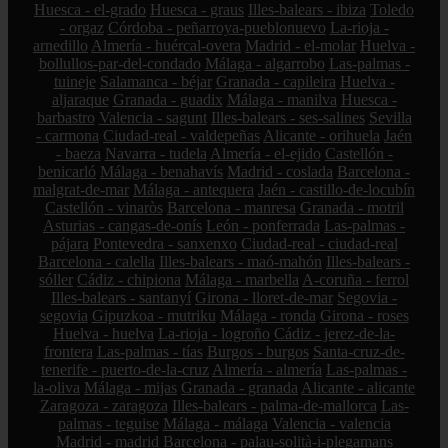
Huesca - el-grado
Huesca - graus
Illes-balears - ibiza
Toledo
- orgaz
Córdoba - peñarroya-pueblonuevo
La-rioja -
arnedillo
Almería - huércal-overa
Madrid - el-molar
Huelva -
bollullos-par-del-condado
Málaga - algarrobo
Las-palmas -
tuineje
Salamanca - béjar
Granada - capileira
Huelva -
aljaraque
Granada - guadix
Málaga - manilva
Huesca -
barbastro
Valencia - sagunt
Illes-balears - ses-salines
Sevilla
- carmona
Ciudad-real - valdepeñas
Alicante - orihuela
Jaén
- baeza
Navarra - tudela
Almería - el-ejido
Castellón -
benicarló
Málaga - benahavís
Madrid - coslada
Barcelona -
malgrat-de-mar
Málaga - antequera
Jaén - castillo-de-locubín
Castellón - vinaròs
Barcelona - manresa
Granada - motril
Asturias - cangas-de-onís
León - ponferrada
Las-palmas -
pájara
Pontevedra - sanxenxo
Ciudad-real - ciudad-real
Barcelona - calella
Illes-balears - maó-mahón
Illes-balears -
sóller
Cádiz - chipiona
Málaga - marbella
A-coruña - ferrol
Illes-balears - santanyí
Girona - lloret-de-mar
Segovia -
segovia
Gipuzkoa - mutriku
Málaga - ronda
Girona - roses
Huelva - huelva
La-rioja - logroño
Cádiz - jerez-de-la-
frontera
Las-palmas - tías
Burgos - burgos
Santa-cruz-de-
tenerife - puerto-de-la-cruz
Almería - almería
Las-palmas -
la-oliva
Málaga - mijas
Granada - granada
Alicante - alicante
Zaragoza - zaragoza
Illes-balears - palma-de-mallorca
Las-
palmas - teguise
Málaga - málaga
Valencia - valencia
Madrid - madrid
Barcelona - palau-solità-i-plegamans