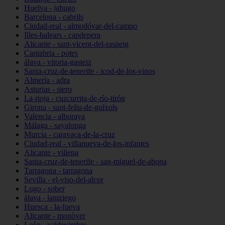
Huelva - jabugo
Barcelona - cabrils
Ciudad-real - almodóvar-del-campo
Illes-balears - capdepera
Alicante - sant-vicent-del-raspeig
Cantabria - potes
álava - vitoria-gasteiz
Santa-cruz-de-tenerife - icod-de-los-vinos
Almería - adra
Asturias - siero
La-rioja - cuzcurrita-de-río-tirón
Girona - sant-feliu-de-guíxols
Valencia - alboraya
Málaga - sayalonga
Murcia - caravaca-de-la-cruz
Ciudad-real - villanueva-de-los-infantes
Alicante - villena
Santa-cruz-de-tenerife - san-miguel-de-abona
Tarragona - tarragona
Sevilla - el-viso-del-alcor
Lugo - sober
álava - lantziego
Huesca - la-fueva
Alicante - monòver
León - valdevimbre