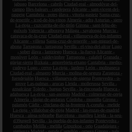
jabugo
Barcelona - cabrils
Ciudad-real - almodóvar-del-
campo
Illes-balears - capdepera
Alicante - sant-vicent-del-
raspeig
Cantabria - potes
álava - vitoria-gasteiz
Santa-cruz-
de-tenerife - icod-de-los-vinos
Almería - adra
Asturias - siero
La-rioja - cuzcurrita-de-río-tirón
Girona - sant-feliu-de-
guíxols
Valencia - alboraya
Málaga - sayalonga
Murcia -
caravaca-de-la-cruz
Ciudad-real - villanueva-de-los-infantes
Alicante - villena
Santa-cruz-de-tenerife - san-miguel-de-
abona
Tarragona - tarragona
Sevilla - el-viso-del-alcor
Lugo
- sober
álava - lantziego
Huesca - la-fueva
Alicante -
monòver
León - valdevimbre
Tarragona - calafell
Granada -
güejar-sierra
Bizkaia - amorebieta-etxano
Cantabria - medio-
cudeyo
Lugo - cervo
La-rioja - lardero
León - molinaseca
Ciudad-real - almagro
Murcia - molina-de-segura
Zaragoza -
fuendejalón
Huesca - villanueva-de-sigena
Pontevedra - o-
grove
Las-palmas - arucas
Lleida - mollerussa
Sevilla -
aznalcázar
Toledo - bargas
Sevilla - la-rinconada
Huesca -
adahuesca
La-rioja - san-asensio
Madrid - colmenar-de-oreja
Almería - láujar-de-andarax
Córdoba - montilla
Girona -
palamós
Cádiz - chiclana-de-la-frontera
A-coruña - melide
La-rioja - villalobar-de-rioja
Madrid - las-rozas-de-madrid
Huesca - aínsa-sobrarbe
Barcelona - manlleu
Lleida - la-seu-
d39urgell
Sevilla - la-puebla-de-los-infantes
Pontevedra -
cambados
Melilla - melilla
Gipuzkoa - orio
Guadalajara -
sigüenza
Madrid - getafe
Castellón - orpesa
Girona - pals