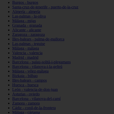
Burgos - burgos
Santa-cruz-de-tenerife - puerto-de-la-cruz
Almería - almería
Las-palmas - la-oliva
Málaga - mijas
Granada - granada
Alicante - alicante
Zaragoza - zaragoza
Illes-balears - palma-de-mallorca
Las-palmas - teguise
Málaga - málaga
Valencia - valencia
Madrid - madrid
Barcelona - palau-solità-i-plegamans
Barcelona - vilanova-i-la-geltrú
Málaga - vélez-málaga
Bizkaia - bilbao
Illes-balears - campos
Huesca - huesca
León - valencia-de-don-juan
Asturias - oviedo
Barcelona - vilanova-del-camí
Zamora - zamora
Cádiz - conil-de-la-frontera
Málaga - cártama