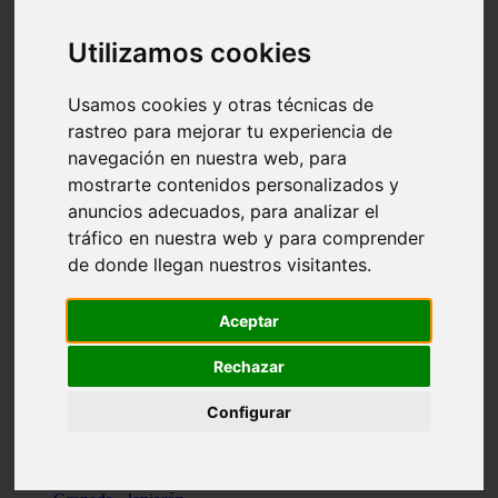
Santa-cruz-de-tenerife - los-llanos-de-aridane
Cantabria - suances
Utilizamos cookies
Sevilla - bormujos
Granada - monachil
Málaga - júzcar
Usamos cookies y otras técnicas de
Huesca - isábena
rastreo para mejorar tu experiencia de
Huesca - alquézar
navegación en nuestra web, para
Huesca - castejón-de-sos
Lleida - alt-àneu
mostrarte contenidos personalizados y
Sevilla - marinaleda
anuncios adecuados, para analizar el
Córdoba - almedinilla
tráfico en nuestra web y para comprender
Navarra - zangoza
Cantabria - arenas-de-iguña
de donde llegan nuestros visitantes.
Barcelona - la-pobla-de-lillet
Murcia - cartagena
Las-palmas - yaiza
Aceptar
Madrid - nuevo-baztán
Sevilla - arahal
Rechazar
Málaga - istán
Valladolid - fuensaldaña
Configurar
Sevilla - salteras
Huesca - biescas
Granada - pampaneira
La-rioja - ezcaray