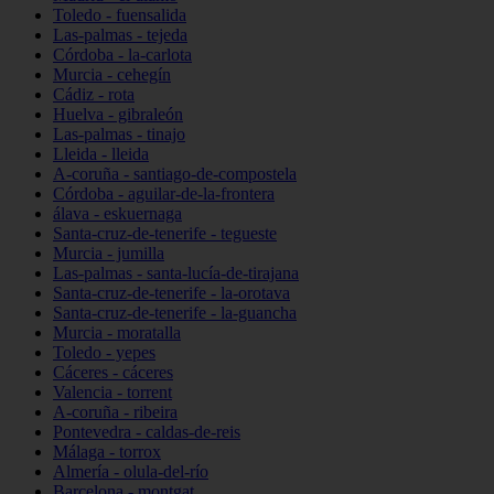
Toledo - fuensalida
Las-palmas - tejeda
Córdoba - la-carlota
Murcia - cehegín
Cádiz - rota
Huelva - gibraleón
Las-palmas - tinajo
Lleida - lleida
A-coruña - santiago-de-compostela
Córdoba - aguilar-de-la-frontera
álava - eskuernaga
Santa-cruz-de-tenerife - tegueste
Murcia - jumilla
Las-palmas - santa-lucía-de-tirajana
Santa-cruz-de-tenerife - la-orotava
Santa-cruz-de-tenerife - la-guancha
Murcia - moratalla
Toledo - yepes
Cáceres - cáceres
Valencia - torrent
A-coruña - ribeira
Pontevedra - caldas-de-reis
Málaga - torrox
Almería - olula-del-río
Barcelona - montgat