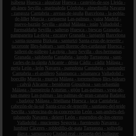
isábena
Huesca - alquézar
Huesca - castejón-de-sos
Lleida -
alt-àneu
Sevilla - marinaleda
Córdoba - almedinilla
Navarra
- zangoza
Cantabria - arenas-de-iguña
Barcelona - la-pobla-
de-lillet
Murcia - cartagena
Las-palmas - yaiza
Madrid -
nuevo-baztán
Sevilla - arahal
Málaga - istán
Valladolid -
fuensaldaña
Sevilla - salteras
Huesca - biescas
Granada -
pampaneira
La-rioja - ezcaray
Granada - lanjarón
Barcelona
- santa-susanna
Bizkaia - santurtzi
Santa-cruz-de-tenerife -
tacoronte
Illes-balears - sant-llorenç-des-cardassar
Huesca -
sallent-de-gállego
La-rioja - haro
Sevilla - dos-hermanas
Granada - salobreña
Cantabria - laredo
Tarragona - sant-
carles-de-la-ràpita
Alicante - dénia
Cádiz - cádiz
Málaga -
nerja
León - león
Navarra - pamplona
Cantabria - santander
Cantabria - el-astillero
Salamanca - salamanca
Valladolid -
boecillo
Murcia - murcia
Málaga - torremolinos
Illes-balears
- calvià
Alicante - benidorm
Gipuzkoa - san-sebastián
Málaga - fuengirola
Asturias - gijón
Las-palmas - vega-de-
san-mateo
Las-palmas - las-palmas-de-gran-canaria
Badajoz
- badajoz
Málaga - frigiliana
Huesca - jaca
Cantabria -
cabezón-de-la-sal
Santa-cruz-de-tenerife - santiago-del-teide
Sevilla - valencina-de-la-concepción
León - san-andrés-del-
rabanedo
Navarra - deierri
León - gusendos-de-los-oteros
Valladolid - mucientes
Segovia - fuentesoto
Navarra -
lumbier
Cáceres - robledillo-de-gata
Tarragona - solivella
álava - samaniego
Ciudad-real - retuerta-del-bullaque