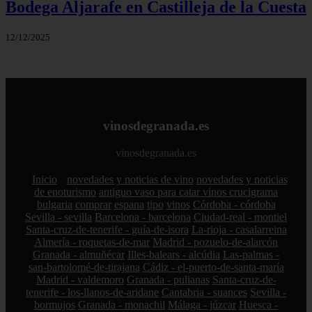
Bodega Aljarafe en Castilleja de la Cuesta
12/12/2025
vinosdegranada.es
vinosdegranada.es
Inicio
novedades y noticias de vino
novedades y noticias
de enoturismo
antiguo vaso para catar vinos crucigrama
bulgaria
comprar
espana
tipo
vinos
Córdoba - córdoba
Sevilla - sevilla
Barcelona - barcelona
Ciudad-real - montiel
Santa-cruz-de-tenerife - guía-de-isora
La-rioja - casalarreina
Almería - roquetas-de-mar
Madrid - pozuelo-de-alarcón
Granada - almuñécar
Illes-balears - alcúdia
Las-palmas -
san-bartolomé-de-tirajana
Cádiz - el-puerto-de-santa-maría
Madrid - valdemoro
Granada - pulianas
Santa-cruz-de-
tenerife - los-llanos-de-aridane
Cantabria - suances
Sevilla -
bormujos
Granada - monachil
Málaga - júzcar
Huesca -