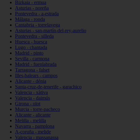
Bizkaia - ermua
Asturias - noreña
Pontevedra - a-estrada
Málaga - ronda
Cantabria - torrelavega
Asturias - san-martín-del-rey-aurelio
Pontevedra - silleda
Huesca - huesca
Lugo - chantada
Madrid - pinto
Sevilla - carmona
Madrid - fuenlabrada
Tarragona - falset
Illes-balears - campos
Alicante - dénia
Santa-cruz-de-tenerife - garachico
Valencia - xàtiva
Valencia - daimús
Girona - olot
Murcia - torre-pacheco
Alicante - alicante
Melilla - melilla
Navarra - pamplona
A-coruña - melide
Valencia - massanassa