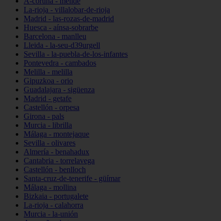
A-coruña - melide
La-rioja - villalobar-de-rioja
Madrid - las-rozas-de-madrid
Huesca - aínsa-sobrarbe
Barcelona - manlleu
Lleida - la-seu-d39urgell
Sevilla - la-puebla-de-los-infantes
Pontevedra - cambados
Melilla - melilla
Gipuzkoa - orio
Guadalajara - sigüenza
Madrid - getafe
Castellón - orpesa
Girona - pals
Murcia - librilla
Málaga - montejaque
Sevilla - olivares
Almería - benahadux
Cantabria - torrelavega
Castellón - benlloch
Santa-cruz-de-tenerife - güímar
Málaga - mollina
Bizkaia - portugalete
La-rioja - calahorra
Murcia - la-unión