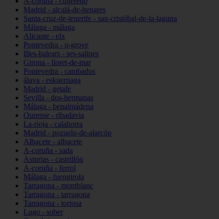
A-coruña - culleredo
Madrid - alcalá-de-henares
Santa-cruz-de-tenerife - san-cristóbal-de-la-laguna
Málaga - málaga
Alicante - elx
Pontevedra - o-grove
Illes-balears - ses-salines
Girona - lloret-de-mar
Pontevedra - cambados
álava - eskuernaga
Madrid - getafe
Sevilla - dos-hermanas
Málaga - benalmádena
Ourense - ribadavia
La-rioja - calahorra
Madrid - pozuelo-de-alarcón
Albacete - albacete
A-coruña - sada
Asturias - castrillón
A-coruña - ferrol
Málaga - fuengirola
Tarragona - montblanc
Tarragona - tarragona
Tarragona - tortosa
Lugo - sober