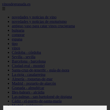
vinosdegranada.es
☰
novedades y noticias de vino
novedades y noticias de enoturismo
antiguo vaso para catar vinos crucigrama
bulgaria
comprar
espana
tipo
vinos
Córdoba - córdoba
Sevilla - sevilla
Barcelona - barcelona
Ciudad-real - montiel
Santa-cruz-de-tenerife - guía-de-isora
La-rioja - casalarreina
Almería - roquetas-de-mar
Madrid - pozuelo-de-alarcón
Granada - almuñécar
Illes-balears - alcúdia
Las-palmas - san-bartolomé-de-tirajana
Cádiz - el-puerto-de-santa-maría
Madrid - valdemoro
Granada - pulianas