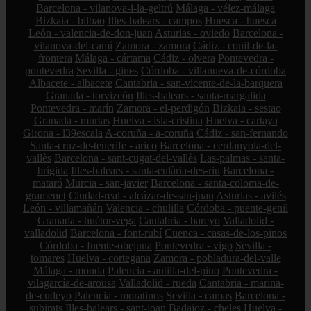
Barcelona - vilanova-i-la-geltrú
Málaga - vélez-málaga
Bizkaia - bilbao
Illes-balears - campos
Huesca - huesca
León - valencia-de-don-juan
Asturias - oviedo
Barcelona -
vilanova-del-camí
Zamora - zamora
Cádiz - conil-de-la-
frontera
Málaga - cártama
Cádiz - olvera
Pontevedra -
pontevedra
Sevilla - gines
Córdoba - villanueva-de-córdoba
Albacete - albacete
Cantabria - san-vicente-de-la-barquera
Granada - torvizcón
Illes-balears - santa-margalida
Pontevedra - marín
Zamora - el-perdigón
Bizkaia - sestao
Granada - murtas
Huelva - isla-cristina
Huelva - cartaya
Girona - l39escala
A-coruña - a-coruña
Cádiz - san-fernando
Santa-cruz-de-tenerife - arico
Barcelona - cerdanyola-del-
vallès
Barcelona - sant-cugat-del-vallès
Las-palmas - santa-
brígida
Illes-balears - santa-eulària-des-riu
Barcelona -
mataró
Murcia - san-javier
Barcelona - santa-coloma-de-
gramenet
Ciudad-real - alcázar-de-san-juan
Asturias - avilés
León - villamañán
Valencia - chulilla
Córdoba - puente-genil
Granada - huétor-vega
Cantabria - bareyo
Valladolid -
valladolid
Barcelona - font-rubí
Cuenca - casas-de-los-pinos
Córdoba - fuente-obejuna
Pontevedra - vigo
Sevilla -
tomares
Huelva - cortegana
Zamora - pobladura-del-valle
Málaga - monda
Palencia - autilla-del-pino
Pontevedra -
vilagarcía-de-arousa
Valladolid - rueda
Cantabria - marina-
de-cudeyo
Palencia - moratinos
Sevilla - camas
Barcelona -
subirats
Illes-balears - sant-joan
Badajoz - cheles
Huelva -