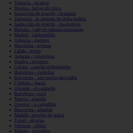
Valencia - picanya
Huesca - belver-de-cinca
Santa-cruz-de-tenerife - el-sauzal
Zaragoza - la-almunia-de-doña-godina
Santa-cruz-de-tenerife - los-realejos
Bizkaia - valle-de-trápaga-trapagaran
Madrid - valdemorillo
Valencia - manises
Barcelona - terrassa
Lleida - tremp
Asturias - villaviciosa
Huelva - trigueros
Girona - castelló-d39empúries
Barcelona - cardedeu
Barcelona - sant-quirze-del-vallès
Córdoba - baena
Alicante - el-campello
Barcelona - gavà
Murcia - abanilla
Ourense - o-carballiño
Barcelona - sabadell
Madrid - torrejón-de-ardoz
Teruel - alcorisa
Valencia - alfafar
Málaga - campillos