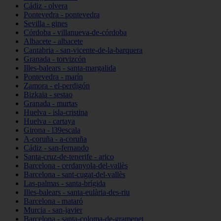
Cádiz - olvera
Pontevedra - pontevedra
Sevilla - gines
Córdoba - villanueva-de-córdoba
Albacete - albacete
Cantabria - san-vicente-de-la-barquera
Granada - torvizcón
Illes-balears - santa-margalida
Pontevedra - marín
Zamora - el-perdigón
Bizkaia - sestao
Granada - murtas
Huelva - isla-cristina
Huelva - cartaya
Girona - l39escala
A-coruña - a-coruña
Cádiz - san-fernando
Santa-cruz-de-tenerife - arico
Barcelona - cerdanyola-del-vallès
Barcelona - sant-cugat-del-vallès
Las-palmas - santa-brígida
Illes-balears - santa-eulària-des-riu
Barcelona - mataró
Murcia - san-javier
Barcelona - santa-coloma-de-gramenet