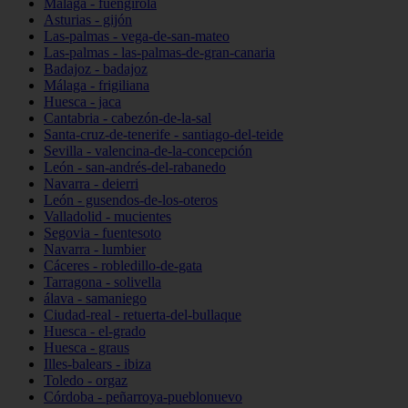
Málaga - fuengirola
Asturias - gijón
Las-palmas - vega-de-san-mateo
Las-palmas - las-palmas-de-gran-canaria
Badajoz - badajoz
Málaga - frigiliana
Huesca - jaca
Cantabria - cabezón-de-la-sal
Santa-cruz-de-tenerife - santiago-del-teide
Sevilla - valencina-de-la-concepción
León - san-andrés-del-rabanedo
Navarra - deierri
León - gusendos-de-los-oteros
Valladolid - mucientes
Segovia - fuentesoto
Navarra - lumbier
Cáceres - robledillo-de-gata
Tarragona - solivella
álava - samaniego
Ciudad-real - retuerta-del-bullaque
Huesca - el-grado
Huesca - graus
Illes-balears - ibiza
Toledo - orgaz
Córdoba - peñarroya-pueblonuevo