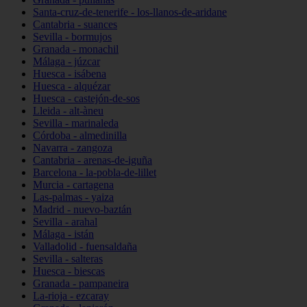
Santa-cruz-de-tenerife - los-llanos-de-aridane
Cantabria - suances
Sevilla - bormujos
Granada - monachil
Málaga - júzcar
Huesca - isábena
Huesca - alquézar
Huesca - castejón-de-sos
Lleida - alt-àneu
Sevilla - marinaleda
Córdoba - almedinilla
Navarra - zangoza
Cantabria - arenas-de-iguña
Barcelona - la-pobla-de-lillet
Murcia - cartagena
Las-palmas - yaiza
Madrid - nuevo-baztán
Sevilla - arahal
Málaga - istán
Valladolid - fuensaldaña
Sevilla - salteras
Huesca - biescas
Granada - pampaneira
La-rioja - ezcaray