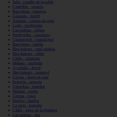
Jaén - castillo-de-locubín
Castellón - vinaròs
Barcelona - manresa
Granada - motril
Asturias - cangas-de-onís
León - ponferrada
Las-palmas - pájara
Pontevedra - sanxenxo
Ciudad-real - ciudad-real
Barcelona - calella
Illes-balears - maó-mahón
Illes-balears - sóller
Cádiz - chipiona
Málaga - marbella
A-coruña - ferrol
Illes-balears - santanyí
Girona - lloret-de-mar
Segovia - segovia
Gipuzkoa - mutriku
Málaga - ronda
Girona - roses
Huelva - huelva
La-rioja - logroño
Cádiz - jerez-de-la-frontera
Las-palmas - tías