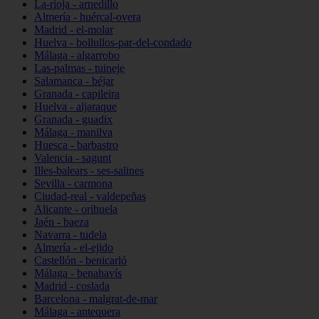
La-rioja - arnedillo
Almería - huércal-overa
Madrid - el-molar
Huelva - bollullos-par-del-condado
Málaga - algarrobo
Las-palmas - tuineje
Salamanca - béjar
Granada - capileira
Huelva - aljaraque
Granada - guadix
Málaga - manilva
Huesca - barbastro
Valencia - sagunt
Illes-balears - ses-salines
Sevilla - carmona
Ciudad-real - valdepeñas
Alicante - orihuela
Jaén - baeza
Navarra - tudela
Almería - el-ejido
Castellón - benicarló
Málaga - benahavís
Madrid - coslada
Barcelona - malgrat-de-mar
Málaga - antequera