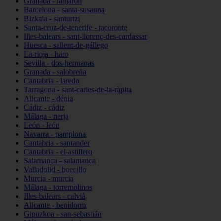
Granada - lanjarón
Barcelona - santa-susanna
Bizkaia - santurtzi
Santa-cruz-de-tenerife - tacoronte
Illes-balears - sant-llorenç-des-cardassar
Huesca - sallent-de-gállego
La-rioja - haro
Sevilla - dos-hermanas
Granada - salobreña
Cantabria - laredo
Tarragona - sant-carles-de-la-ràpita
Alicante - dénia
Cádiz - cádiz
Málaga - nerja
León - león
Navarra - pamplona
Cantabria - santander
Cantabria - el-astillero
Salamanca - salamanca
Valladolid - boecillo
Murcia - murcia
Málaga - torremolinos
Illes-balears - calvià
Alicante - benidorm
Gipuzkoa - san-sebastián