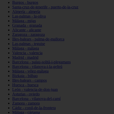
Burgos - burgos
Santa-cruz-de-tenerife - puerto-de-la-cruz
Almería - almería
Las-palmas - la-oliva
Málaga - mijas
Granada - granada
Alicante - alicante
Zaragoza - zaragoza
Illes-balears - palma-de-mallorca
Las-palmas - teguise
Málaga - málaga
Valencia - valencia
Madrid - madrid
Barcelona - palau-solità-i-plegamans
Barcelona - vilanova-i-la-geltrú
Málaga - vélez-málaga
Bizkaia - bilbao
Illes-balears - campos
Huesca - huesca
León - valencia-de-don-juan
Asturias - oviedo
Barcelona - vilanova-del-camí
Zamora - zamora
Cádiz - conil-de-la-frontera
Málaga - cártama