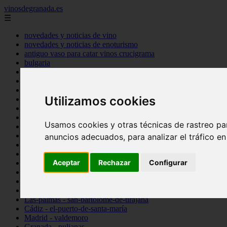
vinosdegranada.es
☰
novedades y noticias de vino
novedades y noticias de enoturismo
antiguo vaso para catar vinos crucigrama
bulgaria
comprar
espana
tipo
Utilizamos cookies
vinos
Córdoba - córdoba
Sevilla - sevilla
Usamos cookies y otras técnicas de rastreo pa
Barcelona - barcelona
Ciudad-real - montiel
anuncios adecuados, para analizar el tráfico e
Santa-cruz-de-tenerife - guía-de-isora
La-rioja - casalarreina
Aceptar
Rechazar
Configurar
Almería - roquetas-de-mar
Madrid - pozuelo-de-alarcón
Granada - almuñécar
Illes-balears - alcúdia
Las-palmas - san-bartolomé-de-tirajana
Cádiz - el-puerto-de-santa-maría
Madrid - valdemoro
Granada - pulianas