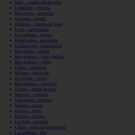
Jaén - castillo-de-locubín
Castellón - vinaròs
Barcelona - manresa
Granada - motril
Asturias - cangas-de-onís
León - ponferrada
Las-palmas - pájara
Pontevedra - sanxenxo
Ciudad-real - ciudad-real
Barcelona - calella
Illes-balears - maó-mahón
Illes-balears - sóller
Cádiz - chipiona
Málaga - marbella
A-coruña - ferrol
Illes-balears - santanyí
Girona - lloret-de-mar
Segovia - segovia
Gipuzkoa - mutriku
Málaga - ronda
Girona - roses
Huelva - huelva
La-rioja - logroño
Cádiz - jerez-de-la-frontera
Las-palmas - tías