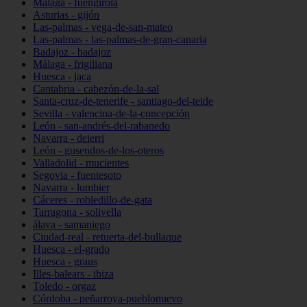
Málaga - fuengirola
Asturias - gijón
Las-palmas - vega-de-san-mateo
Las-palmas - las-palmas-de-gran-canaria
Badajoz - badajoz
Málaga - frigiliana
Huesca - jaca
Cantabria - cabezón-de-la-sal
Santa-cruz-de-tenerife - santiago-del-teide
Sevilla - valencina-de-la-concepción
León - san-andrés-del-rabanedo
Navarra - deierri
León - gusendos-de-los-oteros
Valladolid - mucientes
Segovia - fuentesoto
Navarra - lumbier
Cáceres - robledillo-de-gata
Tarragona - solivella
álava - samaniego
Ciudad-real - retuerta-del-bullaque
Huesca - el-grado
Huesca - graus
Illes-balears - ibiza
Toledo - orgaz
Córdoba - peñarroya-pueblonuevo