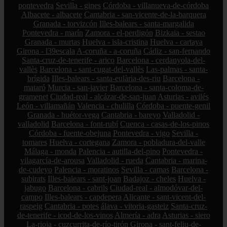
pontevedra
Sevilla - gines
Córdoba - villanueva-de-córdoba
Albacete - albacete
Cantabria - san-vicente-de-la-barquera
Granada - torvizcón
Illes-balears - santa-margalida
Pontevedra - marín
Zamora - el-perdigón
Bizkaia - sestao
Granada - murtas
Huelva - isla-cristina
Huelva - cartaya
Girona - l39escala
A-coruña - a-coruña
Cádiz - san-fernando
Santa-cruz-de-tenerife - arico
Barcelona - cerdanyola-del-
vallès
Barcelona - sant-cugat-del-vallès
Las-palmas - santa-
brígida
Illes-balears - santa-eulària-des-riu
Barcelona -
mataró
Murcia - san-javier
Barcelona - santa-coloma-de-
gramenet
Ciudad-real - alcázar-de-san-juan
Asturias - avilés
León - villamañán
Valencia - chulilla
Córdoba - puente-genil
Granada - huétor-vega
Cantabria - bareyo
Valladolid -
valladolid
Barcelona - font-rubí
Cuenca - casas-de-los-pinos
Córdoba - fuente-obejuna
Pontevedra - vigo
Sevilla -
tomares
Huelva - cortegana
Zamora - pobladura-del-valle
Málaga - monda
Palencia - autilla-del-pino
Pontevedra -
vilagarcía-de-arousa
Valladolid - rueda
Cantabria - marina-
de-cudeyo
Palencia - moratinos
Sevilla - camas
Barcelona -
subirats
Illes-balears - sant-joan
Badajoz - cheles
Huelva -
jabugo
Barcelona - cabrils
Ciudad-real - almodóvar-del-
campo
Illes-balears - capdepera
Alicante - sant-vicent-del-
raspeig
Cantabria - potes
álava - vitoria-gasteiz
Santa-cruz-
de-tenerife - icod-de-los-vinos
Almería - adra
Asturias - siero
La-rioja - cuzcurrita-de-río-tirón
Girona - sant-feliu-de-