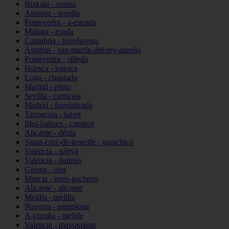
Bizkaia - ermua
Asturias - noreña
Pontevedra - a-estrada
Málaga - ronda
Cantabria - torrelavega
Asturias - san-martín-del-rey-aurelio
Pontevedra - silleda
Huesca - huesca
Lugo - chantada
Madrid - pinto
Sevilla - carmona
Madrid - fuenlabrada
Tarragona - falset
Illes-balears - campos
Alicante - dénia
Santa-cruz-de-tenerife - garachico
Valencia - xàtiva
Valencia - daimús
Girona - olot
Murcia - torre-pacheco
Alicante - alicante
Melilla - melilla
Navarra - pamplona
A-coruña - melide
Valencia - massanassa