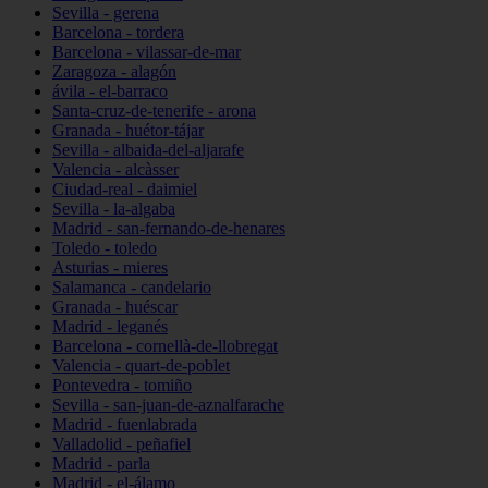
Sevilla - gerena
Barcelona - tordera
Barcelona - vilassar-de-mar
Zaragoza - alagón
ávila - el-barraco
Santa-cruz-de-tenerife - arona
Granada - huétor-tájar
Sevilla - albaida-del-aljarafe
Valencia - alcàsser
Ciudad-real - daimiel
Sevilla - la-algaba
Madrid - san-fernando-de-henares
Toledo - toledo
Asturias - mieres
Salamanca - candelario
Granada - huéscar
Madrid - leganés
Barcelona - cornellà-de-llobregat
Valencia - quart-de-poblet
Pontevedra - tomiño
Sevilla - san-juan-de-aznalfarache
Madrid - fuenlabrada
Valladolid - peñafiel
Madrid - parla
Madrid - el-álamo