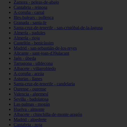
Zamora - peleas-de-abajo
Cantabria - reinosa
A-coruña - carral
Illes-balears - pollença
Granada - santa-fe
Santa-cruz-de-tenerife - san-cristóbal-de-la-laguna
Almería - padules
Almería - rioja
Castellón - benicàssim
Madrid - san-sebastián-de-los-reyes
Alicante - sant-joan-d39alacant
Jaén - úbeda
Tarragona - ulldecona
Albacete - villarrobledo
A-coruña - arzúa
Asturias - llanes
Santa-cruz-de-tenerife - candelaria
Ourense - ourense
Valencia - algemesí
Sevilla - badolatosa
Las-palmas - mogán
Huelva - almonte
Albacete - chinchilla-de-monte-aragón
Madrid - alpedrete
Cantabria - noja