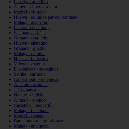
La-rioja - arnedillo
Almería - huércal-overa
Madrid - el-molar
Huelva - bollullos-par-del-condado
Málaga - algarrobo
Las-palmas - tuineje
Salamanca - béjar
Granada - capileira
Huelva - aljaraque
Granada - guadix
Málaga - manilva
Huesca - barbastro
Valencia - sagunt
Illes-balears - ses-salines
Sevilla - carmona
Ciudad-real - valdepeñas
Alicante - orihuela
Jaén - baeza
Navarra - tudela
Almería - el-ejido
Castellón - benicarló
Málaga - benahavís
Madrid - coslada
Barcelona - malgrat-de-mar
Málaga - antequera