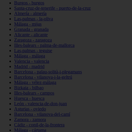
Burgos - burgos
Santa-cruz-de-tenerife - puerto-de-la-cruz
Almería - almería
Las-palmas - la-oliva
Málaga - mijas
Granada - granada
Alicante - alicante
Zaragoza - zaragoza
Illes-balears - palma-de-mallorca
Las-palmas - teguise
Málaga - málaga
Valencia - valencia
Madrid - madrid
Barcelona - palau-solità-i-plegamans
Barcelona - vilanova-i-la-geltrú
Málaga - vélez-málaga
Bizkaia - bilbao
Illes-balears - campos
Huesca - huesca
León - valencia-de-don-juan
Asturias - oviedo
Barcelona - vilanova-del-camí
Zamora - zamora
Cádiz - conil-de-la-frontera
Málaga - cártama