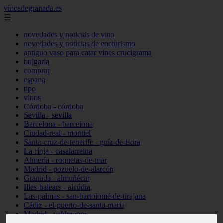
vinosdegranada.es
☰
novedades y noticias de vino
novedades y noticias de enoturismo
antiguo vaso para catar vinos crucigrama
bulgaria
comprar
espana
tipo
vinos
Córdoba - córdoba
Sevilla - sevilla
Barcelona - barcelona
Ciudad-real - montiel
Santa-cruz-de-tenerife - guía-de-isora
La-rioja - casalarreina
Almería - roquetas-de-mar
Madrid - pozuelo-de-alarcón
Granada - almuñécar
Illes-balears - alcúdia
Las-palmas - san-bartolomé-de-tirajana
Cádiz - el-puerto-de-santa-maría
Madrid - valdemoro
Granada - pulianas