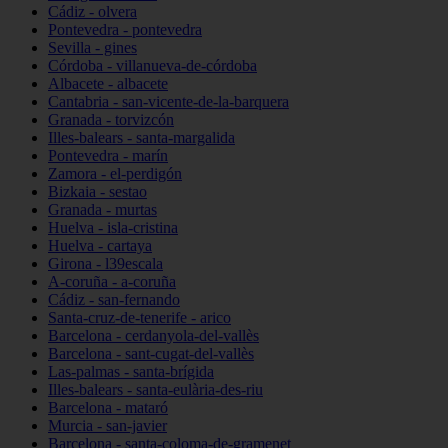
Cádiz - olvera
Pontevedra - pontevedra
Sevilla - gines
Córdoba - villanueva-de-córdoba
Albacete - albacete
Cantabria - san-vicente-de-la-barquera
Granada - torvizcón
Illes-balears - santa-margalida
Pontevedra - marín
Zamora - el-perdigón
Bizkaia - sestao
Granada - murtas
Huelva - isla-cristina
Huelva - cartaya
Girona - l39escala
A-coruña - a-coruña
Cádiz - san-fernando
Santa-cruz-de-tenerife - arico
Barcelona - cerdanyola-del-vallès
Barcelona - sant-cugat-del-vallès
Las-palmas - santa-brígida
Illes-balears - santa-eulària-des-riu
Barcelona - mataró
Murcia - san-javier
Barcelona - santa-coloma-de-gramenet