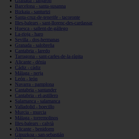
Granada - lanjarón
Barcelona - santa-susanna
Bizkaia - santurtzi
Santa-cruz-de-tenerife - tacoronte
Illes-balears - sant-llorenç-des-cardassar
Huesca - sallent-de-gállego
La-rioja - haro
Sevilla - dos-hermanas
Granada - salobreña
Cantabria - laredo
Tarragona - sant-carles-de-la-ràpita
Alicante - dénia
Cádiz - cádiz
Málaga - nerja
León - león
Navarra - pamplona
Cantabria - santander
Cantabria - el-astillero
Salamanca - salamanca
Valladolid - boecillo
Murcia - murcia
Málaga - torremolinos
Illes-balears - calvià
Alicante - benidorm
Gipuzkoa - san-sebastián