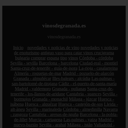
vinosdegranada.es
vinosdegranada.es
Inicio
novedades y noticias de vino
novedades y noticias
de enoturismo
antiguo vaso para catar vinos crucigrama
bulgaria
comprar
espana
tipo
vinos
Córdoba - córdoba
Sevilla - sevilla
Barcelona - barcelona
Ciudad-real - montiel
Santa-cruz-de-tenerife - guía-de-isora
La-rioja - casalarreina
Almería - roquetas-de-mar
Madrid - pozuelo-de-alarcón
Granada - almuñécar
Illes-balears - alcúdia
Las-palmas -
san-bartolomé-de-tirajana
Cádiz - el-puerto-de-santa-maría
Madrid - valdemoro
Granada - pulianas
Santa-cruz-de-
tenerife - los-llanos-de-aridane
Cantabria - suances
Sevilla -
bormujos
Granada - monachil
Málaga - júzcar
Huesca -
isábena
Huesca - alquézar
Huesca - castejón-de-sos
Lleida -
alt-àneu
Sevilla - marinaleda
Córdoba - almedinilla
Navarra
- zangoza
Cantabria - arenas-de-iguña
Barcelona - la-pobla-
de-lillet
Murcia - cartagena
Las-palmas - yaiza
Madrid -
nuevo-baztán
Sevilla - arahal
Málaga - istán
Valladolid -