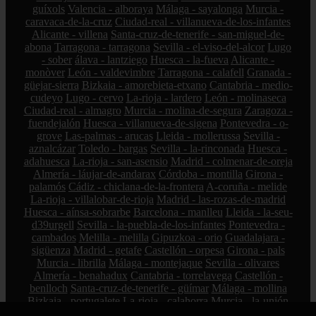
guíxols
Valencia - alboraya
Málaga - sayalonga
Murcia -
caravaca-de-la-cruz
Ciudad-real - villanueva-de-los-infantes
Alicante - villena
Santa-cruz-de-tenerife - san-miguel-de-
abona
Tarragona - tarragona
Sevilla - el-viso-del-alcor
Lugo
- sober
álava - lantziego
Huesca - la-fueva
Alicante -
monòver
León - valdevimbre
Tarragona - calafell
Granada -
güejar-sierra
Bizkaia - amorebieta-etxano
Cantabria - medio-
cudeyo
Lugo - cervo
La-rioja - lardero
León - molinaseca
Ciudad-real - almagro
Murcia - molina-de-segura
Zaragoza -
fuendejalón
Huesca - villanueva-de-sigena
Pontevedra - o-
grove
Las-palmas - arucas
Lleida - mollerussa
Sevilla -
aznalcázar
Toledo - bargas
Sevilla - la-rinconada
Huesca -
adahuesca
La-rioja - san-asensio
Madrid - colmenar-de-oreja
Almería - láujar-de-andarax
Córdoba - montilla
Girona -
palamós
Cádiz - chiclana-de-la-frontera
A-coruña - melide
La-rioja - villalobar-de-rioja
Madrid - las-rozas-de-madrid
Huesca - aínsa-sobrarbe
Barcelona - manlleu
Lleida - la-seu-
d39urgell
Sevilla - la-puebla-de-los-infantes
Pontevedra -
cambados
Melilla - melilla
Gipuzkoa - orio
Guadalajara -
sigüenza
Madrid - getafe
Castellón - orpesa
Girona - pals
Murcia - librilla
Málaga - montejaque
Sevilla - olivares
Almería - benahadux
Cantabria - torrelavega
Castellón -
benlloch
Santa-cruz-de-tenerife - güímar
Málaga - mollina
Bizkaia - portugalete
La-rioja - calahorra
Murcia - la-unión
A-coruña - betanzos
Valencia - mislata
Cantabria - miengo