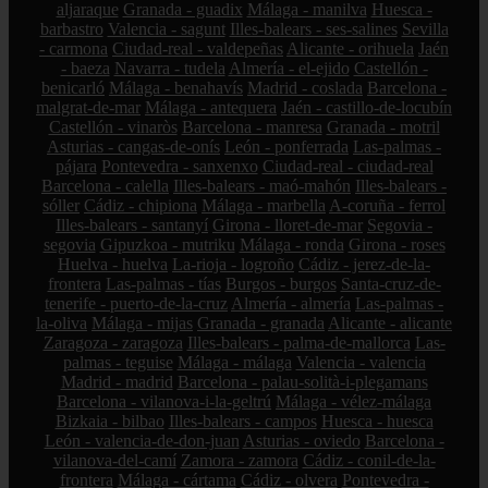
aljaraque
Granada - guadix
Málaga - manilva
Huesca -
barbastro
Valencia - sagunt
Illes-balears - ses-salines
Sevilla
- carmona
Ciudad-real - valdepeñas
Alicante - orihuela
Jaén
- baeza
Navarra - tudela
Almería - el-ejido
Castellón -
benicarló
Málaga - benahavís
Madrid - coslada
Barcelona -
malgrat-de-mar
Málaga - antequera
Jaén - castillo-de-locubín
Castellón - vinaròs
Barcelona - manresa
Granada - motril
Asturias - cangas-de-onís
León - ponferrada
Las-palmas -
pájara
Pontevedra - sanxenxo
Ciudad-real - ciudad-real
Barcelona - calella
Illes-balears - maó-mahón
Illes-balears -
sóller
Cádiz - chipiona
Málaga - marbella
A-coruña - ferrol
Illes-balears - santanyí
Girona - lloret-de-mar
Segovia -
segovia
Gipuzkoa - mutriku
Málaga - ronda
Girona - roses
Huelva - huelva
La-rioja - logroño
Cádiz - jerez-de-la-
frontera
Las-palmas - tías
Burgos - burgos
Santa-cruz-de-
tenerife - puerto-de-la-cruz
Almería - almería
Las-palmas -
la-oliva
Málaga - mijas
Granada - granada
Alicante - alicante
Zaragoza - zaragoza
Illes-balears - palma-de-mallorca
Las-
palmas - teguise
Málaga - málaga
Valencia - valencia
Madrid - madrid
Barcelona - palau-solità-i-plegamans
Barcelona - vilanova-i-la-geltrú
Málaga - vélez-málaga
Bizkaia - bilbao
Illes-balears - campos
Huesca - huesca
León - valencia-de-don-juan
Asturias - oviedo
Barcelona -
vilanova-del-camí
Zamora - zamora
Cádiz - conil-de-la-
frontera
Málaga - cártama
Cádiz - olvera
Pontevedra -