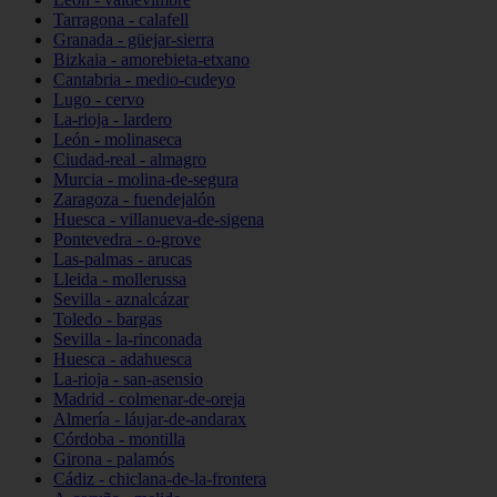
Tarragona - calafell
Granada - güejar-sierra
Bizkaia - amorebieta-etxano
Cantabria - medio-cudeyo
Lugo - cervo
La-rioja - lardero
León - molinaseca
Ciudad-real - almagro
Murcia - molina-de-segura
Zaragoza - fuendejalón
Huesca - villanueva-de-sigena
Pontevedra - o-grove
Las-palmas - arucas
Lleida - mollerussa
Sevilla - aznalcázar
Toledo - bargas
Sevilla - la-rinconada
Huesca - adahuesca
La-rioja - san-asensio
Madrid - colmenar-de-oreja
Almería - láujar-de-andarax
Córdoba - montilla
Girona - palamós
Cádiz - chiclana-de-la-frontera