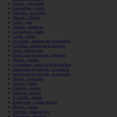
Toledo - fuensalida
Las-palmas - tejeda
Córdoba - la-carlota
Murcia - cehegín
Cádiz - rota
Huelva - gibraleón
Las-palmas - tinajo
Lleida - lleida
A-coruña - santiago-de-compostela
Córdoba - aguilar-de-la-frontera
álava - eskuernaga
Santa-cruz-de-tenerife - tegueste
Murcia - jumilla
Las-palmas - santa-lucía-de-tirajana
Santa-cruz-de-tenerife - la-orotava
Santa-cruz-de-tenerife - la-guancha
Murcia - moratalla
Toledo - yepes
Cáceres - cáceres
Valencia - torrent
A-coruña - ribeira
Pontevedra - caldas-de-reis
Málaga - torrox
Almería - olula-del-río
Barcelona - montgat