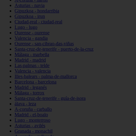
Asturias - navia
Gipuzkoa - hondarribia
Gipuzkoa - irun
Ciudad-real - ciudad-real
Lugo - lugo
Ourense - ourense
Valencia - gandia
Ourense - san-cibrao-das-viñas
Santa-cruz-de-tenerife - puerto-de-la-cruz
Málaga - marbella
Madrid - madrid
Las-palmas - telde
Valencia - valencia
Illes-balears - palma-de-mallorca
Barcelona - barcelona
Madrid - leganés
Málaga - torrox
Santa-cruz-de-tenerife - guía-de-isora
álava - leza
A-coruña - carballo
Madrid - el-boalo
Lugo - monterroso
Asturias - avilés
Granada - monachil