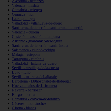
A-coruña - betanzos
Valencia - mislata
Cantabria - miengo
Granada - gor
La-rioja - tirgo
Valladolid - villanueva-de-duero
Santa-cruz-de-tenerife - santa-cruz-de-tenerife
Valencia - cullera
Castellón - castelló-de-la-plana
Alicante - guardamar-del-segura
Santa-cruz-de-tenerife - santa-úrsula
Salamanca - ciudad-rodrigo
Málaga - estepona
Tarragona - cambrils
Valladolid - laguna-de-duero
Sevilla - castilleja-de-la-cuesta
Lugo - lugo
Sevilla - mairena-del-aljarafe
Barcelona - l39hospitalet-de-llobregat
Huelva - palos-de-la-frontera
Navarra - berriozar
Burgos - lerma
Cantabria - corvera-de-toranzo
Cáceres - montánchez
Girona - blanes