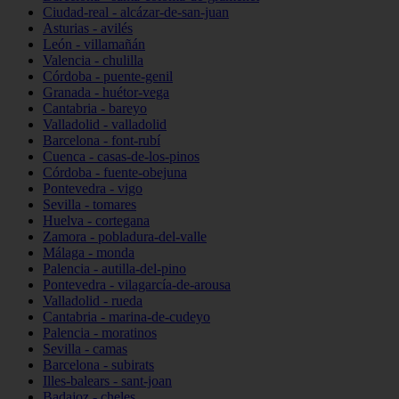
Ciudad-real - alcázar-de-san-juan
Asturias - avilés
León - villamañán
Valencia - chulilla
Córdoba - puente-genil
Granada - huétor-vega
Cantabria - bareyo
Valladolid - valladolid
Barcelona - font-rubí
Cuenca - casas-de-los-pinos
Córdoba - fuente-obejuna
Pontevedra - vigo
Sevilla - tomares
Huelva - cortegana
Zamora - pobladura-del-valle
Málaga - monda
Palencia - autilla-del-pino
Pontevedra - vilagarcía-de-arousa
Valladolid - rueda
Cantabria - marina-de-cudeyo
Palencia - moratinos
Sevilla - camas
Barcelona - subirats
Illes-balears - sant-joan
Badajoz - cheles