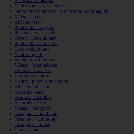
A-coruña - culleredo
Madrid - alcalá-de-henares
Santa-cruz-de-tenerife - san-cristóbal-de-la-laguna
Málaga - málaga
Alicante - elx
Pontevedra - o-grove
Illes-balears - ses-salines
Girona - lloret-de-mar
Pontevedra - cambados
álava - eskuernaga
Madrid - getafe
Sevilla - dos-hermanas
Málaga - benalmádena
Ourense - ribadavia
La-rioja - calahorra
Madrid - pozuelo-de-alarcón
Albacete - albacete
A-coruña - sada
Asturias - castrillón
A-coruña - ferrol
Málaga - fuengirola
Tarragona - montblanc
Tarragona - tarragona
Tarragona - tortosa
Lugo - sober