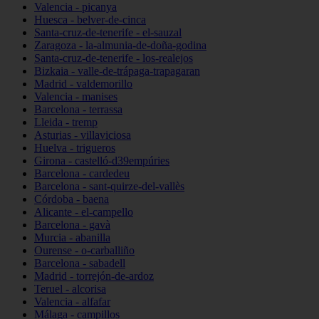
Valencia - picanya
Huesca - belver-de-cinca
Santa-cruz-de-tenerife - el-sauzal
Zaragoza - la-almunia-de-doña-godina
Santa-cruz-de-tenerife - los-realejos
Bizkaia - valle-de-trápaga-trapagaran
Madrid - valdemorillo
Valencia - manises
Barcelona - terrassa
Lleida - tremp
Asturias - villaviciosa
Huelva - trigueros
Girona - castelló-d39empúries
Barcelona - cardedeu
Barcelona - sant-quirze-del-vallès
Córdoba - baena
Alicante - el-campello
Barcelona - gavà
Murcia - abanilla
Ourense - o-carballiño
Barcelona - sabadell
Madrid - torrejón-de-ardoz
Teruel - alcorisa
Valencia - alfafar
Málaga - campillos