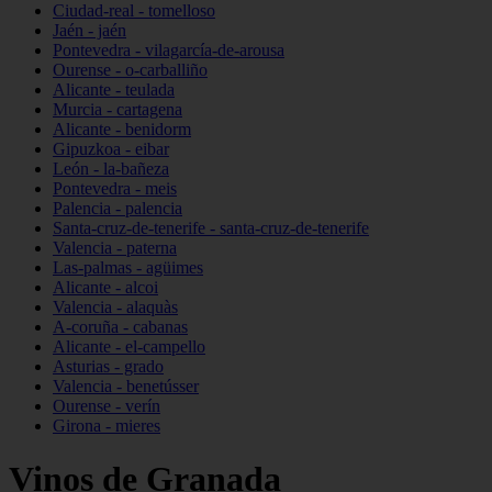
Ciudad-real - tomelloso
Jaén - jaén
Pontevedra - vilagarcía-de-arousa
Ourense - o-carballiño
Alicante - teulada
Murcia - cartagena
Alicante - benidorm
Gipuzkoa - eibar
León - la-bañeza
Pontevedra - meis
Palencia - palencia
Santa-cruz-de-tenerife - santa-cruz-de-tenerife
Valencia - paterna
Las-palmas - agüimes
Alicante - alcoi
Valencia - alaquàs
A-coruña - cabanas
Alicante - el-campello
Asturias - grado
Valencia - benetússer
Ourense - verín
Girona - mieres
Vinos de Granada