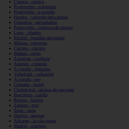
Cuenca - cuenca
Pontevedra - redondela
Pontevedra - o-porriño
Huelva - valverde-del-camino
Gipuzkoa - aretxabaleta
Pontevedra - vilanova-de-arousa
Lugo - ribadeo
Madrid - boadilla-del-monte
Málaga - estepona
Cáceres - cáceres
Málaga - mijas
Zaragoza - cariñena
Asturias - colunga
A-coruña - betanzos
Valladolid - valladolid
A-coruña - teo
Granada - motril
Ciudad-real - alcázar-de-san-juan
Barcelona - calella
Burgos - burgos
Zamora - toro
Soria - soria
Huelva - moguer
Alicante - la-vila-joiosa
Madrid - aranjuez