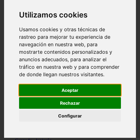
Santa-cruz-de-tenerife - los-llanos-de-aridane
Cantabria - suances
Utilizamos cookies
Sevilla - bormujos
Granada - monachil
Málaga - júzcar
Usamos cookies y otras técnicas de
Huesca - isábena
rastreo para mejorar tu experiencia de
Huesca - alquézar
navegación en nuestra web, para
Huesca - castejón-de-sos
Lleida - alt-àneu
mostrarte contenidos personalizados y
Sevilla - marinaleda
anuncios adecuados, para analizar el
Córdoba - almedinilla
tráfico en nuestra web y para comprender
Navarra - zangoza
Cantabria - arenas-de-iguña
de donde llegan nuestros visitantes.
Barcelona - la-pobla-de-lillet
Murcia - cartagena
Las-palmas - yaiza
Aceptar
Madrid - nuevo-baztán
Sevilla - arahal
Rechazar
Málaga - istán
Valladolid - fuensaldaña
Configurar
Sevilla - salteras
Huesca - biescas
Granada - pampaneira
La-rioja - ezcaray