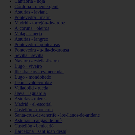
Cantabria - noja
Córdoba - puente-genil
Asturias - laviana
Pontevedra - marín
Madrid - torrejón-de-ardoz
A-coruña - oleiros
Málaga - nerja
Asturias - langreo
Pontevedra - ponteareas
Pontevedra - a-illa-de-arousa
Sevilla - sevilla
Navarra - estella-lizarra
Lugo - viveiro
Illes-balears - es-mercadal
Lugo - mondoñedo
León - valdevimbre
Valladolid - rueda
álava - laguardia
Asturias - mieres
Madrid - el-escorial
Castellón - moncofa
Santa-cruz-de-tenerife - los-llanos-de-aridane
Asturias - cangas-de-onís
Castellón - benicarló
Barcelona - sant-joan-despí