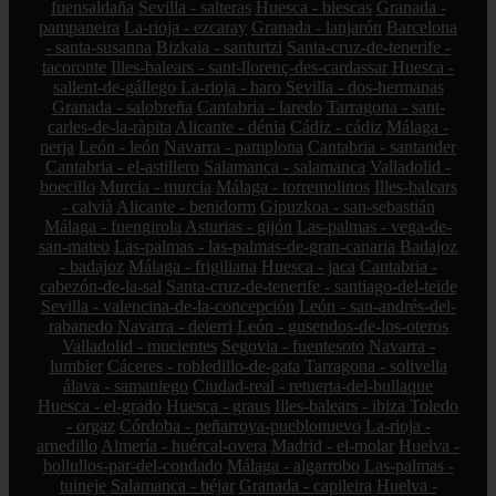
fuensaldaña
Sevilla - salteras
Huesca - biescas
Granada -
pampaneira
La-rioja - ezcaray
Granada - lanjarón
Barcelona
- santa-susanna
Bizkaia - santurtzi
Santa-cruz-de-tenerife -
tacoronte
Illes-balears - sant-llorenç-des-cardassar
Huesca -
sallent-de-gállego
La-rioja - haro
Sevilla - dos-hermanas
Granada - salobreña
Cantabria - laredo
Tarragona - sant-
carles-de-la-ràpita
Alicante - dénia
Cádiz - cádiz
Málaga -
nerja
León - león
Navarra - pamplona
Cantabria - santander
Cantabria - el-astillero
Salamanca - salamanca
Valladolid -
boecillo
Murcia - murcia
Málaga - torremolinos
Illes-balears
- calvià
Alicante - benidorm
Gipuzkoa - san-sebastián
Málaga - fuengirola
Asturias - gijón
Las-palmas - vega-de-
san-mateo
Las-palmas - las-palmas-de-gran-canaria
Badajoz
- badajoz
Málaga - frigiliana
Huesca - jaca
Cantabria -
cabezón-de-la-sal
Santa-cruz-de-tenerife - santiago-del-teide
Sevilla - valencina-de-la-concepción
León - san-andrés-del-
rabanedo
Navarra - deierri
León - gusendos-de-los-oteros
Valladolid - mucientes
Segovia - fuentesoto
Navarra -
lumbier
Cáceres - robledillo-de-gata
Tarragona - solivella
álava - samaniego
Ciudad-real - retuerta-del-bullaque
Huesca - el-grado
Huesca - graus
Illes-balears - ibiza
Toledo
- orgaz
Córdoba - peñarroya-pueblonuevo
La-rioja -
arnedillo
Almería - huércal-overa
Madrid - el-molar
Huelva -
bollullos-par-del-condado
Málaga - algarrobo
Las-palmas -
tuineje
Salamanca - béjar
Granada - capileira
Huelva -