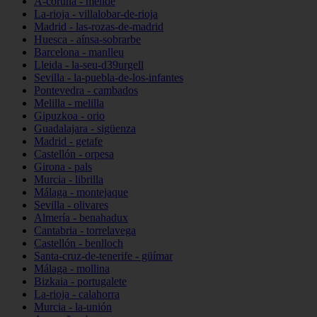
A-coruña - melide
La-rioja - villalobar-de-rioja
Madrid - las-rozas-de-madrid
Huesca - aínsa-sobrarbe
Barcelona - manlleu
Lleida - la-seu-d39urgell
Sevilla - la-puebla-de-los-infantes
Pontevedra - cambados
Melilla - melilla
Gipuzkoa - orio
Guadalajara - sigüenza
Madrid - getafe
Castellón - orpesa
Girona - pals
Murcia - librilla
Málaga - montejaque
Sevilla - olivares
Almería - benahadux
Cantabria - torrelavega
Castellón - benlloch
Santa-cruz-de-tenerife - güímar
Málaga - mollina
Bizkaia - portugalete
La-rioja - calahorra
Murcia - la-unión