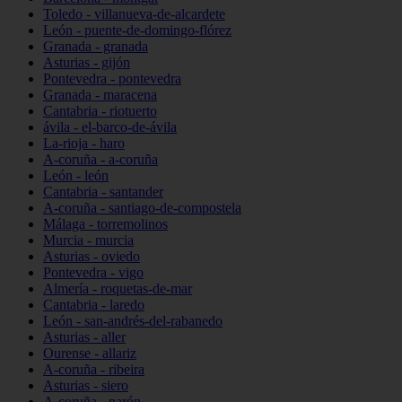
Toledo - villanueva-de-alcardete
León - puente-de-domingo-flórez
Granada - granada
Asturias - gijón
Pontevedra - pontevedra
Granada - maracena
Cantabria - riotuerto
ávila - el-barco-de-ávila
La-rioja - haro
A-coruña - a-coruña
León - león
Cantabria - santander
A-coruña - santiago-de-compostela
Málaga - torremolinos
Murcia - murcia
Asturias - oviedo
Pontevedra - vigo
Almería - roquetas-de-mar
Cantabria - laredo
León - san-andrés-del-rabanedo
Asturias - aller
Ourense - allariz
A-coruña - ribeira
Asturias - siero
A-coruña - narón