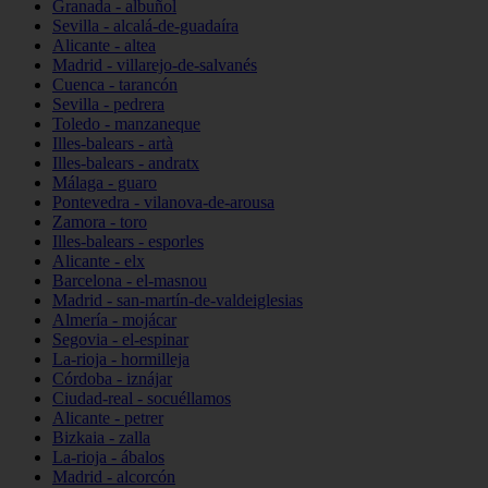
Granada - albuñol
Sevilla - alcalá-de-guadaíra
Alicante - altea
Madrid - villarejo-de-salvanés
Cuenca - tarancón
Sevilla - pedrera
Toledo - manzaneque
Illes-balears - artà
Illes-balears - andratx
Málaga - guaro
Pontevedra - vilanova-de-arousa
Zamora - toro
Illes-balears - esporles
Alicante - elx
Barcelona - el-masnou
Madrid - san-martín-de-valdeiglesias
Almería - mojácar
Segovia - el-espinar
La-rioja - hormilleja
Córdoba - iznájar
Ciudad-real - socuéllamos
Alicante - petrer
Bizkaia - zalla
La-rioja - ábalos
Madrid - alcorcón