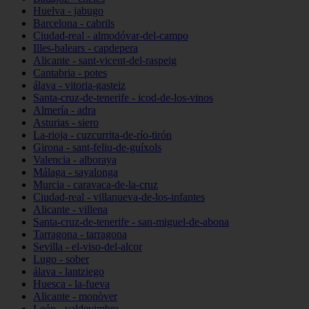
Huelva - jabugo
Barcelona - cabrils
Ciudad-real - almodóvar-del-campo
Illes-balears - capdepera
Alicante - sant-vicent-del-raspeig
Cantabria - potes
álava - vitoria-gasteiz
Santa-cruz-de-tenerife - icod-de-los-vinos
Almería - adra
Asturias - siero
La-rioja - cuzcurrita-de-río-tirón
Girona - sant-feliu-de-guíxols
Valencia - alboraya
Málaga - sayalonga
Murcia - caravaca-de-la-cruz
Ciudad-real - villanueva-de-los-infantes
Alicante - villena
Santa-cruz-de-tenerife - san-miguel-de-abona
Tarragona - tarragona
Sevilla - el-viso-del-alcor
Lugo - sober
álava - lantziego
Huesca - la-fueva
Alicante - monòver
León - valdevimbre