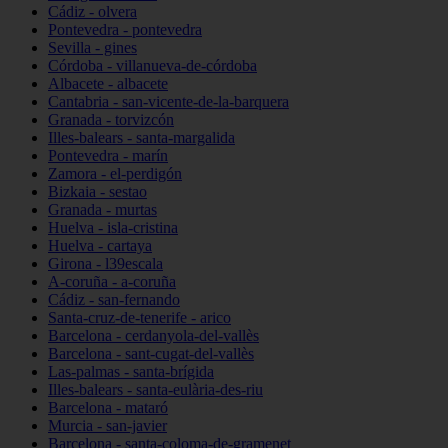
Cádiz - olvera
Pontevedra - pontevedra
Sevilla - gines
Córdoba - villanueva-de-córdoba
Albacete - albacete
Cantabria - san-vicente-de-la-barquera
Granada - torvizcón
Illes-balears - santa-margalida
Pontevedra - marín
Zamora - el-perdigón
Bizkaia - sestao
Granada - murtas
Huelva - isla-cristina
Huelva - cartaya
Girona - l39escala
A-coruña - a-coruña
Cádiz - san-fernando
Santa-cruz-de-tenerife - arico
Barcelona - cerdanyola-del-vallès
Barcelona - sant-cugat-del-vallès
Las-palmas - santa-brígida
Illes-balears - santa-eulària-des-riu
Barcelona - mataró
Murcia - san-javier
Barcelona - santa-coloma-de-gramenet