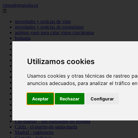
vinosdegranada.es
☰
novedades y noticias de vino
novedades y noticias de enoturismo
antiguo vaso para catar vinos crucigrama
bulgaria
comprar
espana
tipo
Utilizamos cookies
vinos
Córdoba - córdoba
Sevilla - sevilla
Usamos cookies y otras técnicas de rastreo pa
Barcelona - barcelona
Ciudad-real - montiel
anuncios adecuados, para analizar el tráfico e
Santa-cruz-de-tenerife - guía-de-isora
La-rioja - casalarreina
Aceptar
Rechazar
Configurar
Almería - roquetas-de-mar
Madrid - pozuelo-de-alarcón
Granada - almuñécar
Illes-balears - alcúdia
Las-palmas - san-bartolomé-de-tirajana
Cádiz - el-puerto-de-santa-maría
Madrid - valdemoro
Granada - pulianas