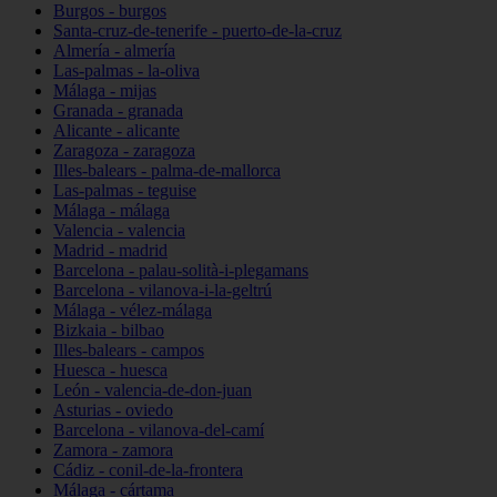
Burgos - burgos
Santa-cruz-de-tenerife - puerto-de-la-cruz
Almería - almería
Las-palmas - la-oliva
Málaga - mijas
Granada - granada
Alicante - alicante
Zaragoza - zaragoza
Illes-balears - palma-de-mallorca
Las-palmas - teguise
Málaga - málaga
Valencia - valencia
Madrid - madrid
Barcelona - palau-solità-i-plegamans
Barcelona - vilanova-i-la-geltrú
Málaga - vélez-málaga
Bizkaia - bilbao
Illes-balears - campos
Huesca - huesca
León - valencia-de-don-juan
Asturias - oviedo
Barcelona - vilanova-del-camí
Zamora - zamora
Cádiz - conil-de-la-frontera
Málaga - cártama