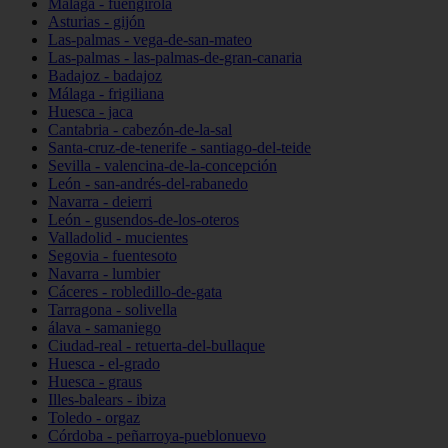
Málaga - fuengirola
Asturias - gijón
Las-palmas - vega-de-san-mateo
Las-palmas - las-palmas-de-gran-canaria
Badajoz - badajoz
Málaga - frigiliana
Huesca - jaca
Cantabria - cabezón-de-la-sal
Santa-cruz-de-tenerife - santiago-del-teide
Sevilla - valencina-de-la-concepción
León - san-andrés-del-rabanedo
Navarra - deierri
León - gusendos-de-los-oteros
Valladolid - mucientes
Segovia - fuentesoto
Navarra - lumbier
Cáceres - robledillo-de-gata
Tarragona - solivella
álava - samaniego
Ciudad-real - retuerta-del-bullaque
Huesca - el-grado
Huesca - graus
Illes-balears - ibiza
Toledo - orgaz
Córdoba - peñarroya-pueblonuevo