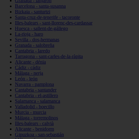
Granada - lanjarón
Barcelona - santa-susanna
Bizkaia - santurtzi
Santa-cruz-de-tenerife - tacoronte
Illes-balears - sant-llorenç-des-cardassar
Huesca - sallent-de-gállego
La-rioja - haro
Sevilla - dos-hermanas
Granada - salobreña
Cantabria - laredo
Tarragona - sant-carles-de-la-ràpita
Alicante - dénia
Cádiz - cádiz
Málaga - nerja
León - león
Navarra - pamplona
Cantabria - santander
Cantabria - el-astillero
Salamanca - salamanca
Valladolid - boecillo
Murcia - murcia
Málaga - torremolinos
Illes-balears - calvià
Alicante - benidorm
Gipuzkoa - san-sebastián