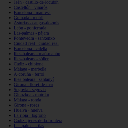
Jaén - castillo-de-locubín
Castellón - vinaròs
Barcelona - manresa
Granada - motril
Asturias - cangas-de-onís
León - ponferrada
Las-palmas - pájara
Pontevedra - sanxenxo
Ciudad-real - ciudad-real
Barcelona - calella
Illes-balears - maó-mahón
Illes-balears - sóller
Cádiz - chipiona
Málaga - marbella
A-coruña - ferrol
Illes-balears - santanyí
Girona - lloret-de-mar
Segovia - segovia
Gipuzkoa - mutriku
Málaga - ronda
Girona - roses
Huelva - huelva
La-rioja - logroño
Cádiz - jerez-de-la-frontera
Las-palmas - tías