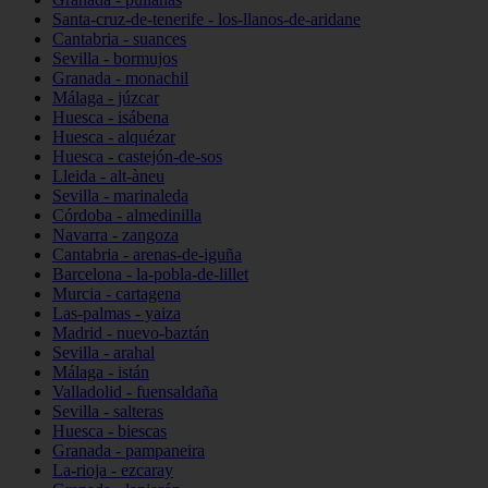
Santa-cruz-de-tenerife - los-llanos-de-aridane
Cantabria - suances
Sevilla - bormujos
Granada - monachil
Málaga - júzcar
Huesca - isábena
Huesca - alquézar
Huesca - castejón-de-sos
Lleida - alt-àneu
Sevilla - marinaleda
Córdoba - almedinilla
Navarra - zangoza
Cantabria - arenas-de-iguña
Barcelona - la-pobla-de-lillet
Murcia - cartagena
Las-palmas - yaiza
Madrid - nuevo-baztán
Sevilla - arahal
Málaga - istán
Valladolid - fuensaldaña
Sevilla - salteras
Huesca - biescas
Granada - pampaneira
La-rioja - ezcaray