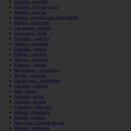
La-rioja - arnedillo
Almería - huércal-overa
Madrid - el-molar
Huelva - bollullos-par-del-condado
Málaga - algarrobo
Las-palmas - tuineje
Salamanca - béjar
Granada - capileira
Huelva - aljaraque
Granada - guadix
Málaga - manilva
Huesca - barbastro
Valencia - sagunt
Illes-balears - ses-salines
Sevilla - carmona
Ciudad-real - valdepeñas
Alicante - orihuela
Jaén - baeza
Navarra - tudela
Almería - el-ejido
Castellón - benicarló
Málaga - benahavís
Madrid - coslada
Barcelona - malgrat-de-mar
Málaga - antequera