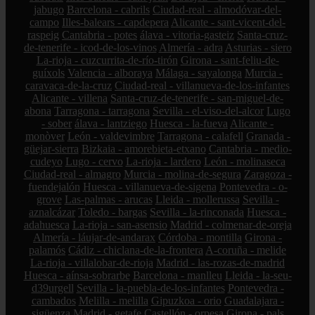
jabugo
Barcelona - cabrils
Ciudad-real - almodóvar-del-
campo
Illes-balears - capdepera
Alicante - sant-vicent-del-
raspeig
Cantabria - potes
álava - vitoria-gasteiz
Santa-cruz-
de-tenerife - icod-de-los-vinos
Almería - adra
Asturias - siero
La-rioja - cuzcurrita-de-río-tirón
Girona - sant-feliu-de-
guíxols
Valencia - alboraya
Málaga - sayalonga
Murcia -
caravaca-de-la-cruz
Ciudad-real - villanueva-de-los-infantes
Alicante - villena
Santa-cruz-de-tenerife - san-miguel-de-
abona
Tarragona - tarragona
Sevilla - el-viso-del-alcor
Lugo
- sober
álava - lantziego
Huesca - la-fueva
Alicante -
monòver
León - valdevimbre
Tarragona - calafell
Granada -
güejar-sierra
Bizkaia - amorebieta-etxano
Cantabria - medio-
cudeyo
Lugo - cervo
La-rioja - lardero
León - molinaseca
Ciudad-real - almagro
Murcia - molina-de-segura
Zaragoza -
fuendejalón
Huesca - villanueva-de-sigena
Pontevedra - o-
grove
Las-palmas - arucas
Lleida - mollerussa
Sevilla -
aznalcázar
Toledo - bargas
Sevilla - la-rinconada
Huesca -
adahuesca
La-rioja - san-asensio
Madrid - colmenar-de-oreja
Almería - láujar-de-andarax
Córdoba - montilla
Girona -
palamós
Cádiz - chiclana-de-la-frontera
A-coruña - melide
La-rioja - villalobar-de-rioja
Madrid - las-rozas-de-madrid
Huesca - aínsa-sobrarbe
Barcelona - manlleu
Lleida - la-seu-
d39urgell
Sevilla - la-puebla-de-los-infantes
Pontevedra -
cambados
Melilla - melilla
Gipuzkoa - orio
Guadalajara -
sigüenza
Madrid - getafe
Castellón - orpesa
Girona - pals