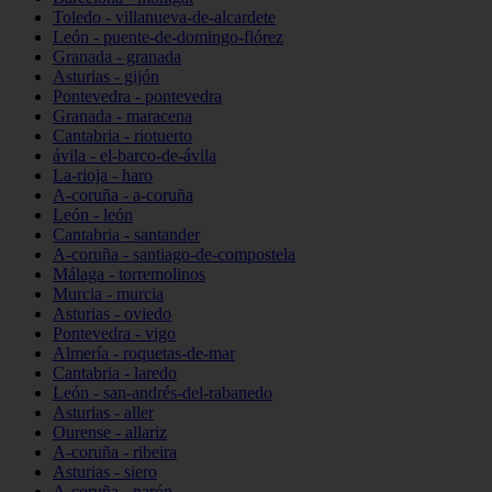
Toledo - villanueva-de-alcardete
León - puente-de-domingo-flórez
Granada - granada
Asturias - gijón
Pontevedra - pontevedra
Granada - maracena
Cantabria - riotuerto
ávila - el-barco-de-ávila
La-rioja - haro
A-coruña - a-coruña
León - león
Cantabria - santander
A-coruña - santiago-de-compostela
Málaga - torremolinos
Murcia - murcia
Asturias - oviedo
Pontevedra - vigo
Almería - roquetas-de-mar
Cantabria - laredo
León - san-andrés-del-rabanedo
Asturias - aller
Ourense - allariz
A-coruña - ribeira
Asturias - siero
A-coruña - narón