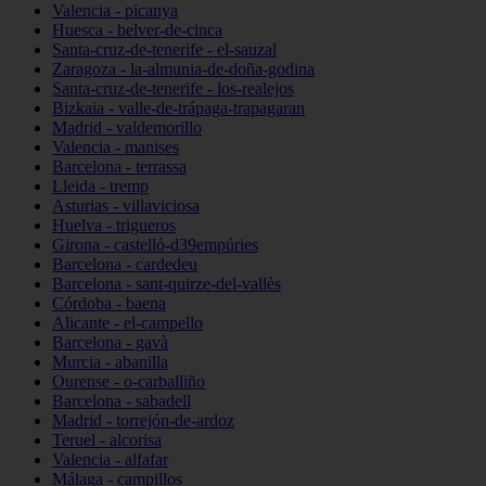
Valencia - picanya
Huesca - belver-de-cinca
Santa-cruz-de-tenerife - el-sauzal
Zaragoza - la-almunia-de-doña-godina
Santa-cruz-de-tenerife - los-realejos
Bizkaia - valle-de-trápaga-trapagaran
Madrid - valdemorillo
Valencia - manises
Barcelona - terrassa
Lleida - tremp
Asturias - villaviciosa
Huelva - trigueros
Girona - castelló-d39empúries
Barcelona - cardedeu
Barcelona - sant-quirze-del-vallès
Córdoba - baena
Alicante - el-campello
Barcelona - gavà
Murcia - abanilla
Ourense - o-carballiño
Barcelona - sabadell
Madrid - torrejón-de-ardoz
Teruel - alcorisa
Valencia - alfafar
Málaga - campillos