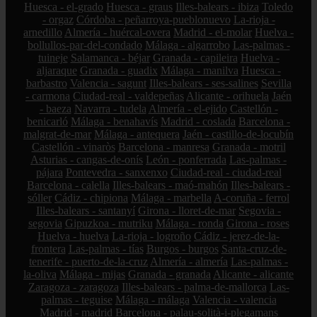
Huesca - el-grado
Huesca - graus
Illes-balears - ibiza
Toledo
- orgaz
Córdoba - peñarroya-pueblonuevo
La-rioja -
arnedillo
Almería - huércal-overa
Madrid - el-molar
Huelva -
bollullos-par-del-condado
Málaga - algarrobo
Las-palmas -
tuineje
Salamanca - béjar
Granada - capileira
Huelva -
aljaraque
Granada - guadix
Málaga - manilva
Huesca -
barbastro
Valencia - sagunt
Illes-balears - ses-salines
Sevilla
- carmona
Ciudad-real - valdepeñas
Alicante - orihuela
Jaén
- baeza
Navarra - tudela
Almería - el-ejido
Castellón -
benicarló
Málaga - benahavís
Madrid - coslada
Barcelona -
malgrat-de-mar
Málaga - antequera
Jaén - castillo-de-locubín
Castellón - vinaròs
Barcelona - manresa
Granada - motril
Asturias - cangas-de-onís
León - ponferrada
Las-palmas -
pájara
Pontevedra - sanxenxo
Ciudad-real - ciudad-real
Barcelona - calella
Illes-balears - maó-mahón
Illes-balears -
sóller
Cádiz - chipiona
Málaga - marbella
A-coruña - ferrol
Illes-balears - santanyí
Girona - lloret-de-mar
Segovia -
segovia
Gipuzkoa - mutriku
Málaga - ronda
Girona - roses
Huelva - huelva
La-rioja - logroño
Cádiz - jerez-de-la-
frontera
Las-palmas - tías
Burgos - burgos
Santa-cruz-de-
tenerife - puerto-de-la-cruz
Almería - almería
Las-palmas -
la-oliva
Málaga - mijas
Granada - granada
Alicante - alicante
Zaragoza - zaragoza
Illes-balears - palma-de-mallorca
Las-
palmas - teguise
Málaga - málaga
Valencia - valencia
Madrid - madrid
Barcelona - palau-solità-i-plegamans