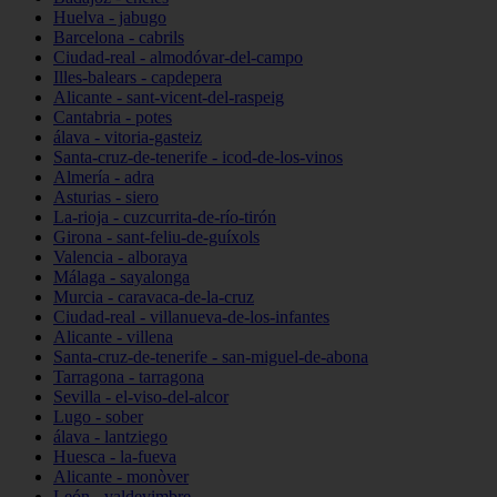
Huelva - jabugo
Barcelona - cabrils
Ciudad-real - almodóvar-del-campo
Illes-balears - capdepera
Alicante - sant-vicent-del-raspeig
Cantabria - potes
álava - vitoria-gasteiz
Santa-cruz-de-tenerife - icod-de-los-vinos
Almería - adra
Asturias - siero
La-rioja - cuzcurrita-de-río-tirón
Girona - sant-feliu-de-guíxols
Valencia - alboraya
Málaga - sayalonga
Murcia - caravaca-de-la-cruz
Ciudad-real - villanueva-de-los-infantes
Alicante - villena
Santa-cruz-de-tenerife - san-miguel-de-abona
Tarragona - tarragona
Sevilla - el-viso-del-alcor
Lugo - sober
álava - lantziego
Huesca - la-fueva
Alicante - monòver
León - valdevimbre