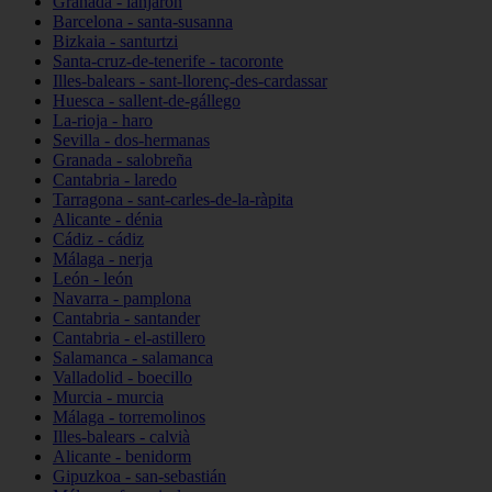
Granada - lanjarón
Barcelona - santa-susanna
Bizkaia - santurtzi
Santa-cruz-de-tenerife - tacoronte
Illes-balears - sant-llorenç-des-cardassar
Huesca - sallent-de-gállego
La-rioja - haro
Sevilla - dos-hermanas
Granada - salobreña
Cantabria - laredo
Tarragona - sant-carles-de-la-ràpita
Alicante - dénia
Cádiz - cádiz
Málaga - nerja
León - león
Navarra - pamplona
Cantabria - santander
Cantabria - el-astillero
Salamanca - salamanca
Valladolid - boecillo
Murcia - murcia
Málaga - torremolinos
Illes-balears - calvià
Alicante - benidorm
Gipuzkoa - san-sebastián