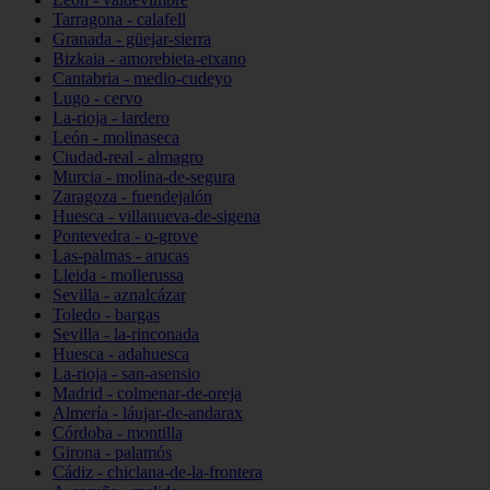
Tarragona - calafell
Granada - güejar-sierra
Bizkaia - amorebieta-etxano
Cantabria - medio-cudeyo
Lugo - cervo
La-rioja - lardero
León - molinaseca
Ciudad-real - almagro
Murcia - molina-de-segura
Zaragoza - fuendejalón
Huesca - villanueva-de-sigena
Pontevedra - o-grove
Las-palmas - arucas
Lleida - mollerussa
Sevilla - aznalcázar
Toledo - bargas
Sevilla - la-rinconada
Huesca - adahuesca
La-rioja - san-asensio
Madrid - colmenar-de-oreja
Almería - láujar-de-andarax
Córdoba - montilla
Girona - palamós
Cádiz - chiclana-de-la-frontera