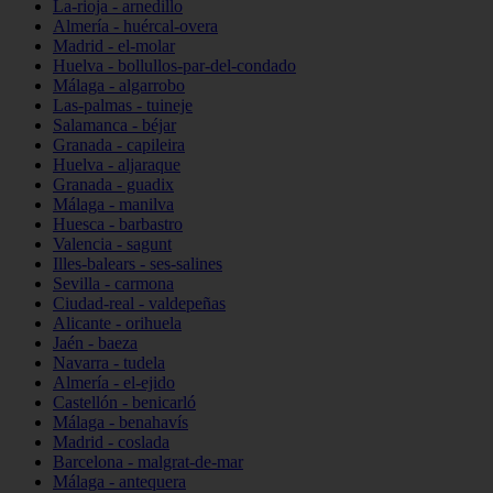
La-rioja - arnedillo
Almería - huércal-overa
Madrid - el-molar
Huelva - bollullos-par-del-condado
Málaga - algarrobo
Las-palmas - tuineje
Salamanca - béjar
Granada - capileira
Huelva - aljaraque
Granada - guadix
Málaga - manilva
Huesca - barbastro
Valencia - sagunt
Illes-balears - ses-salines
Sevilla - carmona
Ciudad-real - valdepeñas
Alicante - orihuela
Jaén - baeza
Navarra - tudela
Almería - el-ejido
Castellón - benicarló
Málaga - benahavís
Madrid - coslada
Barcelona - malgrat-de-mar
Málaga - antequera