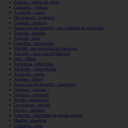
Zamora - peleas-de-abajo
Cantabria - reinosa
A-coruña - carral
Illes-balears - pollença
Granada - santa-fe
Santa-cruz-de-tenerife - san-cristóbal-de-la-laguna
Almería - padules
Almería - rioja
Castellón - benicàssim
Madrid - san-sebastián-de-los-reyes
Alicante - sant-joan-d39alacant
Jaén - úbeda
Tarragona - ulldecona
Albacete - villarrobledo
A-coruña - arzúa
Asturias - llanes
Santa-cruz-de-tenerife - candelaria
Ourense - ourense
Valencia - algemesí
Sevilla - badolatosa
Las-palmas - mogán
Huelva - almonte
Albacete - chinchilla-de-monte-aragón
Madrid - alpedrete
Cantabria - noja