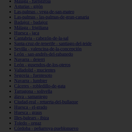
Málaga - fuengirola
Asturias - gijón
Las-palmas - vega-de-san-mateo
Las-palmas - las-palmas-de-gran-canaria
Badajoz - badajoz
Málaga - frigiliana
Huesca - jaca
Cantabria - cabezón-de-la-sal
Santa-cruz-de-tenerife - santiago-del-teide
Sevilla - valencina-de-la-concepción
León - san-andrés-del-rabanedo
Navarra - deierri
León - gusendos-de-los-oteros
Valladolid - mucientes
Segovia - fuentesoto
Navarra - lumbier
Cáceres - robledillo-de-gata
Tarragona - solivella
álava - samaniego
Ciudad-real - retuerta-del-bullaque
Huesca - el-grado
Huesca - graus
Illes-balears - ibiza
Toledo - orgaz
Córdoba - peñarroya-pueblonuevo