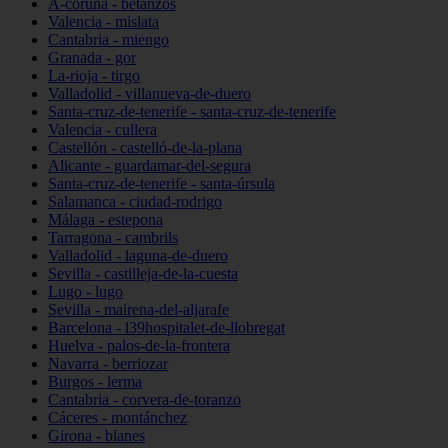
A-coruña - betanzos
Valencia - mislata
Cantabria - miengo
Granada - gor
La-rioja - tirgo
Valladolid - villanueva-de-duero
Santa-cruz-de-tenerife - santa-cruz-de-tenerife
Valencia - cullera
Castellón - castelló-de-la-plana
Alicante - guardamar-del-segura
Santa-cruz-de-tenerife - santa-úrsula
Salamanca - ciudad-rodrigo
Málaga - estepona
Tarragona - cambrils
Valladolid - laguna-de-duero
Sevilla - castilleja-de-la-cuesta
Lugo - lugo
Sevilla - mairena-del-aljarafe
Barcelona - l39hospitalet-de-llobregat
Huelva - palos-de-la-frontera
Navarra - berriozar
Burgos - lerma
Cantabria - corvera-de-toranzo
Cáceres - montánchez
Girona - blanes