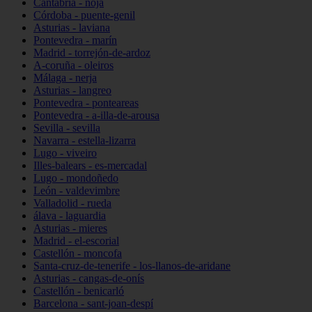
Cantabria - noja
Córdoba - puente-genil
Asturias - laviana
Pontevedra - marín
Madrid - torrejón-de-ardoz
A-coruña - oleiros
Málaga - nerja
Asturias - langreo
Pontevedra - ponteareas
Pontevedra - a-illa-de-arousa
Sevilla - sevilla
Navarra - estella-lizarra
Lugo - viveiro
Illes-balears - es-mercadal
Lugo - mondoñedo
León - valdevimbre
Valladolid - rueda
álava - laguardia
Asturias - mieres
Madrid - el-escorial
Castellón - moncofa
Santa-cruz-de-tenerife - los-llanos-de-aridane
Asturias - cangas-de-onís
Castellón - benicarló
Barcelona - sant-joan-despí