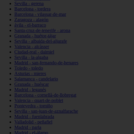
Sevilla - gerena
Barcelona - tordera
Barcelona - vilassar-de-mar
Zaragoza - alagón
ávila - el-barraco
Santa-cruz-de-tenerife - arona
Granada - huétor-tájar
Sevilla - albaida-del-aljarafe
Valencia - alcàsser
Ciudad-real - daimiel
Sevilla - la-algaba
Madrid - san-fernando-de-henares
Toledo - toledo
Asturias - mieres
Salamanca - candelario
Granada - huéscar
Madrid - leganés
Barcelona - cornellà-de-llobregat
Valencia - quart-de-poblet
Pontevedra - tomiño
Sevilla - san-juan-de-aznalfarache
Madrid - fuenlabrada
Valladolid - peñafiel
Madrid - parla
Madrid - el-álamo