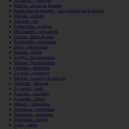
A-coruña - culleredo
Madrid - alcalá-de-henares
Santa-cruz-de-tenerife - san-cristóbal-de-la-laguna
Málaga - málaga
Alicante - elx
Pontevedra - o-grove
Illes-balears - ses-salines
Girona - lloret-de-mar
Pontevedra - cambados
álava - eskuernaga
Madrid - getafe
Sevilla - dos-hermanas
Málaga - benalmádena
Ourense - ribadavia
La-rioja - calahorra
Madrid - pozuelo-de-alarcón
Albacete - albacete
A-coruña - sada
Asturias - castrillón
A-coruña - ferrol
Málaga - fuengirola
Tarragona - montblanc
Tarragona - tarragona
Tarragona - tortosa
Lugo - sober