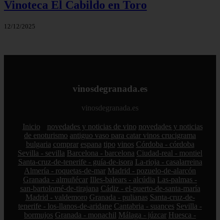
Vinoteca El Cabildo en Toro
12/12/2025
vinosdegranada.es
vinosdegranada.es
Inicio
novedades y noticias de vino
novedades y noticias
de enoturismo
antiguo vaso para catar vinos crucigrama
bulgaria
comprar
espana
tipo
vinos
Córdoba - córdoba
Sevilla - sevilla
Barcelona - barcelona
Ciudad-real - montiel
Santa-cruz-de-tenerife - guía-de-isora
La-rioja - casalarreina
Almería - roquetas-de-mar
Madrid - pozuelo-de-alarcón
Granada - almuñécar
Illes-balears - alcúdia
Las-palmas -
san-bartolomé-de-tirajana
Cádiz - el-puerto-de-santa-maría
Madrid - valdemoro
Granada - pulianas
Santa-cruz-de-
tenerife - los-llanos-de-aridane
Cantabria - suances
Sevilla -
bormujos
Granada - monachil
Málaga - júzcar
Huesca -