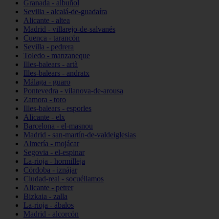
Granada - albuñol
Sevilla - alcalá-de-guadaíra
Alicante - altea
Madrid - villarejo-de-salvanés
Cuenca - tarancón
Sevilla - pedrera
Toledo - manzaneque
Illes-balears - artà
Illes-balears - andratx
Málaga - guaro
Pontevedra - vilanova-de-arousa
Zamora - toro
Illes-balears - esporles
Alicante - elx
Barcelona - el-masnou
Madrid - san-martín-de-valdeiglesias
Almería - mojácar
Segovia - el-espinar
La-rioja - hormilleja
Córdoba - iznájar
Ciudad-real - socuéllamos
Alicante - petrer
Bizkaia - zalla
La-rioja - ábalos
Madrid - alcorcón