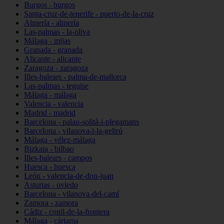
Burgos - burgos
Santa-cruz-de-tenerife - puerto-de-la-cruz
Almería - almería
Las-palmas - la-oliva
Málaga - mijas
Granada - granada
Alicante - alicante
Zaragoza - zaragoza
Illes-balears - palma-de-mallorca
Las-palmas - teguise
Málaga - málaga
Valencia - valencia
Madrid - madrid
Barcelona - palau-solità-i-plegamans
Barcelona - vilanova-i-la-geltrú
Málaga - vélez-málaga
Bizkaia - bilbao
Illes-balears - campos
Huesca - huesca
León - valencia-de-don-juan
Asturias - oviedo
Barcelona - vilanova-del-camí
Zamora - zamora
Cádiz - conil-de-la-frontera
Málaga - cártama