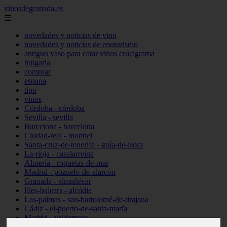
vinosdegranada.es
☰
novedades y noticias de vino
novedades y noticias de enoturismo
antiguo vaso para catar vinos crucigrama
bulgaria
comprar
espana
tipo
vinos
Córdoba - córdoba
Sevilla - sevilla
Barcelona - barcelona
Ciudad-real - montiel
Santa-cruz-de-tenerife - guía-de-isora
La-rioja - casalarreina
Almería - roquetas-de-mar
Madrid - pozuelo-de-alarcón
Granada - almuñécar
Illes-balears - alcúdia
Las-palmas - san-bartolomé-de-tirajana
Cádiz - el-puerto-de-santa-maría
Madrid - valdemoro
Granada - pulianas