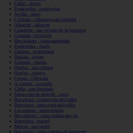
Cádiz - olvera
Pontevedra - pontevedra
Sevilla - gines
Córdoba - villanueva-de-córdoba
Albacete - albacete
Cantabria - san-vicente-de-la-barquera
Granada - torvizcón
Illes-balears - santa-margalida
Pontevedra - marín
Zamora - el-perdigón
Bizkaia - sestao
Granada - murtas
Huelva - isla-cristina
Huelva - cartaya
Girona - l39escala
A-coruña - a-coruña
Cádiz - san-fernando
Santa-cruz-de-tenerife - arico
Barcelona - cerdanyola-del-vallès
Barcelona - sant-cugat-del-vallès
Las-palmas - santa-brígida
Illes-balears - santa-eulària-des-riu
Barcelona - mataró
Murcia - san-javier
Barcelona - santa-coloma-de-gramenet