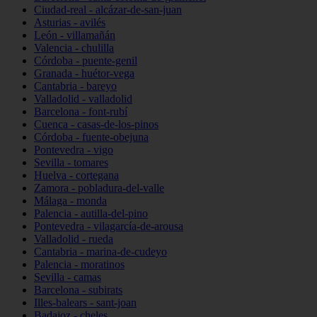
Ciudad-real - alcázar-de-san-juan
Asturias - avilés
León - villamañán
Valencia - chulilla
Córdoba - puente-genil
Granada - huétor-vega
Cantabria - bareyo
Valladolid - valladolid
Barcelona - font-rubí
Cuenca - casas-de-los-pinos
Córdoba - fuente-obejuna
Pontevedra - vigo
Sevilla - tomares
Huelva - cortegana
Zamora - pobladura-del-valle
Málaga - monda
Palencia - autilla-del-pino
Pontevedra - vilagarcía-de-arousa
Valladolid - rueda
Cantabria - marina-de-cudeyo
Palencia - moratinos
Sevilla - camas
Barcelona - subirats
Illes-balears - sant-joan
Badajoz - cheles