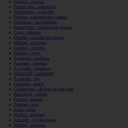
Cuenca - cuenca
Pontevedra - redondela
Pontevedra - o-porriño
Huelva - valverde-del-camino
Gipuzkoa - aretxabaleta
Pontevedra - vilanova-de-arousa
Lugo - ribadeo
Madrid - boadilla-del-monte
Málaga - estepona
Cáceres - cáceres
Málaga - mijas
Zaragoza - cariñena
Asturias - colunga
A-coruña - betanzos
Valladolid - valladolid
A-coruña - teo
Granada - motril
Ciudad-real - alcázar-de-san-juan
Barcelona - calella
Burgos - burgos
Zamora - toro
Soria - soria
Huelva - moguer
Alicante - la-vila-joiosa
Madrid - aranjuez