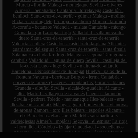
Murcia - librilla
Málaga - montejaque
Sevilla - olivares
Almería - benahadux
Cantabria - torrelavega
Castellón -
benlloch
Santa-cruz-de-tenerife - güímar
Málaga - mollina
Bizkaia - portugalete
La-rioja - calahorra
Murcia - la-unión
A-coruña - betanzos
Valencia - mislata
Cantabria - miengo
Granada - gor
La-rioja - tirgo
Valladolid - villanueva-de-
duero
Santa-cruz-de-tenerife - santa-cruz-de-tenerife
Valencia - cullera
Castellón - castelló-de-la-plana
Alicante -
guardamar-del-segura
Santa-cruz-de-tenerife - santa-úrsula
Salamanca - ciudad-rodrigo
Málaga - estepona
Tarragona -
cambrils
Valladolid - laguna-de-duero
Sevilla - castilleja-de-
la-cuesta
Lugo - lugo
Sevilla - mairena-del-aljarafe
Barcelona - l39hospitalet-de-llobregat
Huelva - palos-de-la-
frontera
Navarra - berriozar
Burgos - lerma
Cantabria -
corvera-de-toranzo
Cáceres - montánchez
Girona - blanes
Granada - albuñol
Sevilla - alcalá-de-guadaíra
Alicante -
altea
Madrid - villarejo-de-salvanés
Cuenca - tarancón
Sevilla - pedrera
Toledo - manzaneque
Illes-balears - artà
Illes-balears - andratx
Málaga - guaro
Pontevedra - vilanova-
de-arousa
Zamora - toro
Illes-balears - esporles
Alicante -
elx
Barcelona - el-masnou
Madrid - san-martín-de-
valdeiglesias
Almería - mojácar
Segovia - el-espinar
La-rioja
- hormilleja
Córdoba - iznájar
Ciudad-real - socuéllamos
Alicante - petrer
Bizkaia - zalla
La-rioja - ábalos
Madrid -
alcorcón
Zamora - peleas-de-abajo
Cantabria - reinosa
A-