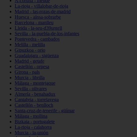
A-coruña - melide
La-rioja - villalobar-de-rioja
Madrid - las-rozas-de-madrid
Huesca - aínsa-sobrarbe
Barcelona - manlleu
Lleida - la-seu-d39urgell
Sevilla - la-puebla-de-los-infantes
Pontevedra - cambados
Melilla - melilla
Gipuzkoa - orio
Guadalajara - sigüenza
Madrid - getafe
Castellón - orpesa
Girona - pals
Murcia - librilla
Málaga - montejaque
Sevilla - olivares
Almería - benahadux
Cantabria - torrelavega
Castellón - benlloch
Santa-cruz-de-tenerife - güímar
Málaga - mollina
Bizkaia - portugalete
La-rioja - calahorra
Murcia - la-unión