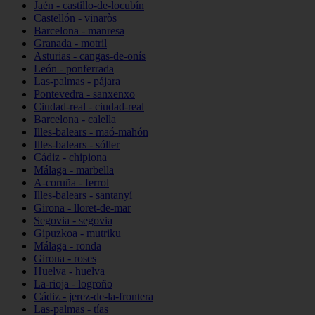
Jaén - castillo-de-locubín
Castellón - vinaròs
Barcelona - manresa
Granada - motril
Asturias - cangas-de-onís
León - ponferrada
Las-palmas - pájara
Pontevedra - sanxenxo
Ciudad-real - ciudad-real
Barcelona - calella
Illes-balears - maó-mahón
Illes-balears - sóller
Cádiz - chipiona
Málaga - marbella
A-coruña - ferrol
Illes-balears - santanyí
Girona - lloret-de-mar
Segovia - segovia
Gipuzkoa - mutriku
Málaga - ronda
Girona - roses
Huelva - huelva
La-rioja - logroño
Cádiz - jerez-de-la-frontera
Las-palmas - tías