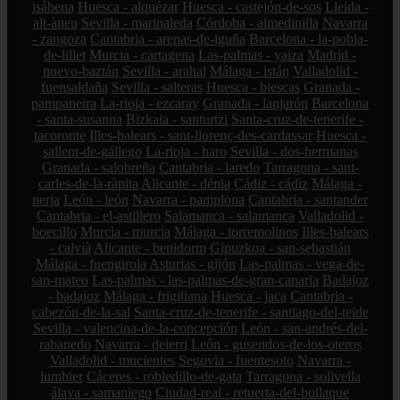
isábena
Huesca - alquézar
Huesca - castejón-de-sos
Lleida -
alt-àneu
Sevilla - marinaleda
Córdoba - almedinilla
Navarra
- zangoza
Cantabria - arenas-de-iguña
Barcelona - la-pobla-
de-lillet
Murcia - cartagena
Las-palmas - yaiza
Madrid -
nuevo-baztán
Sevilla - arahal
Málaga - istán
Valladolid -
fuensaldaña
Sevilla - salteras
Huesca - biescas
Granada -
pampaneira
La-rioja - ezcaray
Granada - lanjarón
Barcelona
- santa-susanna
Bizkaia - santurtzi
Santa-cruz-de-tenerife -
tacoronte
Illes-balears - sant-llorenç-des-cardassar
Huesca -
sallent-de-gállego
La-rioja - haro
Sevilla - dos-hermanas
Granada - salobreña
Cantabria - laredo
Tarragona - sant-
carles-de-la-ràpita
Alicante - dénia
Cádiz - cádiz
Málaga -
nerja
León - león
Navarra - pamplona
Cantabria - santander
Cantabria - el-astillero
Salamanca - salamanca
Valladolid -
boecillo
Murcia - murcia
Málaga - torremolinos
Illes-balears
- calvià
Alicante - benidorm
Gipuzkoa - san-sebastián
Málaga - fuengirola
Asturias - gijón
Las-palmas - vega-de-
san-mateo
Las-palmas - las-palmas-de-gran-canaria
Badajoz
- badajoz
Málaga - frigiliana
Huesca - jaca
Cantabria -
cabezón-de-la-sal
Santa-cruz-de-tenerife - santiago-del-teide
Sevilla - valencina-de-la-concepción
León - san-andrés-del-
rabanedo
Navarra - deierri
León - gusendos-de-los-oteros
Valladolid - mucientes
Segovia - fuentesoto
Navarra -
lumbier
Cáceres - robledillo-de-gata
Tarragona - solivella
álava - samaniego
Ciudad-real - retuerta-del-bullaque