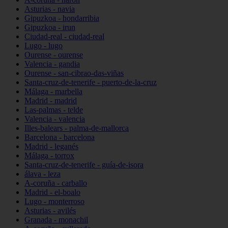
Asturias - navia
Gipuzkoa - hondarribia
Gipuzkoa - irun
Ciudad-real - ciudad-real
Lugo - lugo
Ourense - ourense
Valencia - gandia
Ourense - san-cibrao-das-viñas
Santa-cruz-de-tenerife - puerto-de-la-cruz
Málaga - marbella
Madrid - madrid
Las-palmas - telde
Valencia - valencia
Illes-balears - palma-de-mallorca
Barcelona - barcelona
Madrid - leganés
Málaga - torrox
Santa-cruz-de-tenerife - guía-de-isora
álava - leza
A-coruña - carballo
Madrid - el-boalo
Lugo - monterroso
Asturias - avilés
Granada - monachil