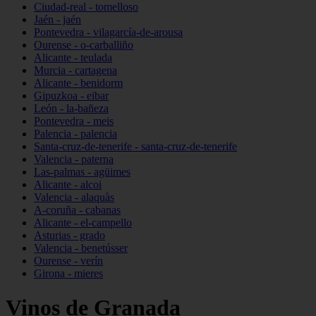
Ciudad-real - tomelloso
Jaén - jaén
Pontevedra - vilagarcía-de-arousa
Ourense - o-carballiño
Alicante - teulada
Murcia - cartagena
Alicante - benidorm
Gipuzkoa - eibar
León - la-bañeza
Pontevedra - meis
Palencia - palencia
Santa-cruz-de-tenerife - santa-cruz-de-tenerife
Valencia - paterna
Las-palmas - agüimes
Alicante - alcoi
Valencia - alaquàs
A-coruña - cabanas
Alicante - el-campello
Asturias - grado
Valencia - benetússer
Ourense - verín
Girona - mieres
Vinos de Granada