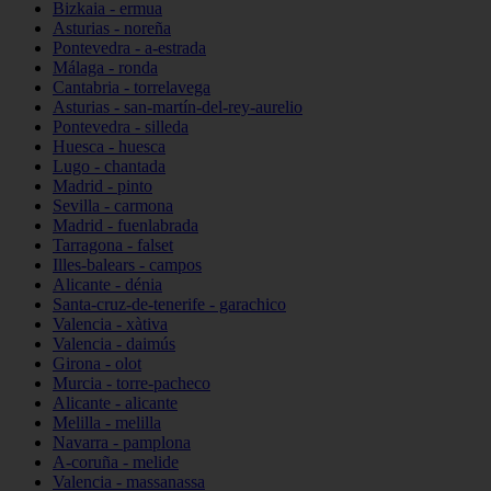
Bizkaia - ermua
Asturias - noreña
Pontevedra - a-estrada
Málaga - ronda
Cantabria - torrelavega
Asturias - san-martín-del-rey-aurelio
Pontevedra - silleda
Huesca - huesca
Lugo - chantada
Madrid - pinto
Sevilla - carmona
Madrid - fuenlabrada
Tarragona - falset
Illes-balears - campos
Alicante - dénia
Santa-cruz-de-tenerife - garachico
Valencia - xàtiva
Valencia - daimús
Girona - olot
Murcia - torre-pacheco
Alicante - alicante
Melilla - melilla
Navarra - pamplona
A-coruña - melide
Valencia - massanassa