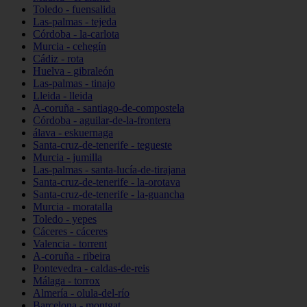
Toledo - fuensalida
Las-palmas - tejeda
Córdoba - la-carlota
Murcia - cehegín
Cádiz - rota
Huelva - gibraleón
Las-palmas - tinajo
Lleida - lleida
A-coruña - santiago-de-compostela
Córdoba - aguilar-de-la-frontera
álava - eskuernaga
Santa-cruz-de-tenerife - tegueste
Murcia - jumilla
Las-palmas - santa-lucía-de-tirajana
Santa-cruz-de-tenerife - la-orotava
Santa-cruz-de-tenerife - la-guancha
Murcia - moratalla
Toledo - yepes
Cáceres - cáceres
Valencia - torrent
A-coruña - ribeira
Pontevedra - caldas-de-reis
Málaga - torrox
Almería - olula-del-río
Barcelona - montgat