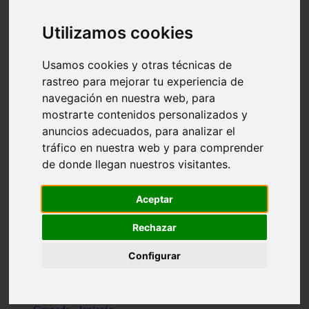
Santa-cruz-de-tenerife - los-llanos-de-aridane
Cantabria - suances
Utilizamos cookies
Sevilla - bormujos
Granada - monachil
Málaga - júzcar
Usamos cookies y otras técnicas de
Huesca - isábena
rastreo para mejorar tu experiencia de
Huesca - alquézar
navegación en nuestra web, para
Huesca - castejón-de-sos
Lleida - alt-àneu
mostrarte contenidos personalizados y
Sevilla - marinaleda
anuncios adecuados, para analizar el
Córdoba - almedinilla
tráfico en nuestra web y para comprender
Navarra - zangoza
Cantabria - arenas-de-iguña
de donde llegan nuestros visitantes.
Barcelona - la-pobla-de-lillet
Murcia - cartagena
Las-palmas - yaiza
Aceptar
Madrid - nuevo-baztán
Sevilla - arahal
Rechazar
Málaga - istán
Valladolid - fuensaldaña
Configurar
Sevilla - salteras
Huesca - biescas
Granada - pampaneira
La-rioja - ezcaray