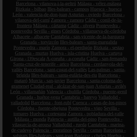
Barcelona - vilanova-i-la-geltrú
Málaga - vélez-málaga
Bizkaia - bilbao
Illes-balears - campos
Huesca - huesca
León - valencia-de-don-juan
Asturias - oviedo
Barcelona -
vilanova-del-camí
Zamora - zamora
Cádiz - conil-de-la-
frontera
Málaga - cártama
Cádiz - olvera
Pontevedra -
pontevedra
Sevilla - gines
Córdoba - villanueva-de-córdoba
Albacete - albacete
Cantabria - san-vicente-de-la-barquera
Granada - torvizcón
Illes-balears - santa-margalida
Pontevedra - marín
Zamora - el-perdigón
Bizkaia - sestao
Granada - murtas
Huelva - isla-cristina
Huelva - cartaya
Girona - l39escala
A-coruña - a-coruña
Cádiz - san-fernando
Santa-cruz-de-tenerife - arico
Barcelona - cerdanyola-del-
vallès
Barcelona - sant-cugat-del-vallès
Las-palmas - santa-
brígida
Illes-balears - santa-eulària-des-riu
Barcelona -
mataró
Murcia - san-javier
Barcelona - santa-coloma-de-
gramenet
Ciudad-real - alcázar-de-san-juan
Asturias - avilés
León - villamañán
Valencia - chulilla
Córdoba - puente-genil
Granada - huétor-vega
Cantabria - bareyo
Valladolid -
valladolid
Barcelona - font-rubí
Cuenca - casas-de-los-pinos
Córdoba - fuente-obejuna
Pontevedra - vigo
Sevilla -
tomares
Huelva - cortegana
Zamora - pobladura-del-valle
Málaga - monda
Palencia - autilla-del-pino
Pontevedra -
vilagarcía-de-arousa
Valladolid - rueda
Cantabria - marina-
de-cudeyo
Palencia - moratinos
Sevilla - camas
Barcelona -
subirats
Illes-balears - sant-joan
Badajoz - cheles
Huelva -