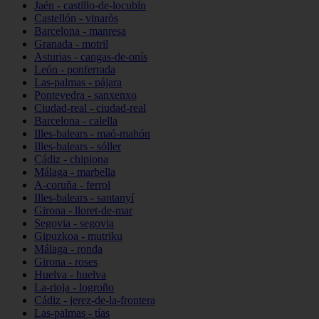
Jaén - castillo-de-locubín
Castellón - vinaròs
Barcelona - manresa
Granada - motril
Asturias - cangas-de-onís
León - ponferrada
Las-palmas - pájara
Pontevedra - sanxenxo
Ciudad-real - ciudad-real
Barcelona - calella
Illes-balears - maó-mahón
Illes-balears - sóller
Cádiz - chipiona
Málaga - marbella
A-coruña - ferrol
Illes-balears - santanyí
Girona - lloret-de-mar
Segovia - segovia
Gipuzkoa - mutriku
Málaga - ronda
Girona - roses
Huelva - huelva
La-rioja - logroño
Cádiz - jerez-de-la-frontera
Las-palmas - tías