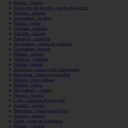
Burgos - burgos
Santa-cruz-de-tenerife - puerto-de-la-cruz
Almería - almería
Las-palmas - la-oliva
Málaga - mijas
Granada - granada
Alicante - alicante
Zaragoza - zaragoza
Illes-balears - palma-de-mallorca
Las-palmas - teguise
Málaga - málaga
Valencia - valencia
Madrid - madrid
Barcelona - palau-solità-i-plegamans
Barcelona - vilanova-i-la-geltrú
Málaga - vélez-málaga
Bizkaia - bilbao
Illes-balears - campos
Huesca - huesca
León - valencia-de-don-juan
Asturias - oviedo
Barcelona - vilanova-del-camí
Zamora - zamora
Cádiz - conil-de-la-frontera
Málaga - cártama