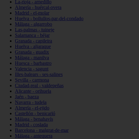
La-rioja - arnedillo
Almería - huércal-overa
Madrid - el-molar
Huelva - bollullos-par-del-condado
Málaga - algarrobo
Las-palmas - tuineje
Salamanca - béjar
Granada - capileira
Huelva - aljaraque
Granada - guadix
Málaga - manilva
Huesca - barbastro
Valencia - sagunt
Illes-balears - ses-salines
Sevilla - carmona
Ciudad-real - valdepeñas
Alicante - orihuela
Jaén - baeza
Navarra - tudela
Almería - el-ejido
Castellón - benicarló
Málaga - benahavís
Madrid - coslada
Barcelona - malgrat-de-mar
Málaga - antequera