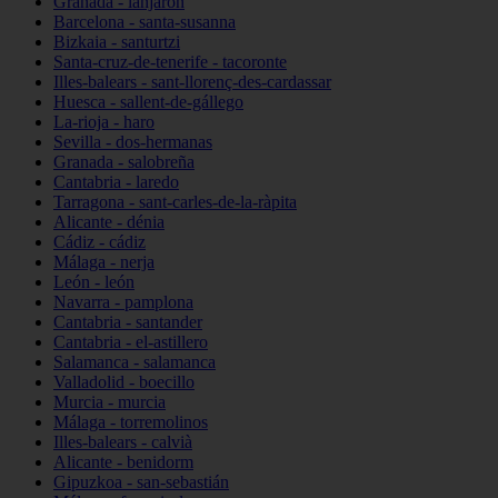
Granada - lanjarón
Barcelona - santa-susanna
Bizkaia - santurtzi
Santa-cruz-de-tenerife - tacoronte
Illes-balears - sant-llorenç-des-cardassar
Huesca - sallent-de-gállego
La-rioja - haro
Sevilla - dos-hermanas
Granada - salobreña
Cantabria - laredo
Tarragona - sant-carles-de-la-ràpita
Alicante - dénia
Cádiz - cádiz
Málaga - nerja
León - león
Navarra - pamplona
Cantabria - santander
Cantabria - el-astillero
Salamanca - salamanca
Valladolid - boecillo
Murcia - murcia
Málaga - torremolinos
Illes-balears - calvià
Alicante - benidorm
Gipuzkoa - san-sebastián