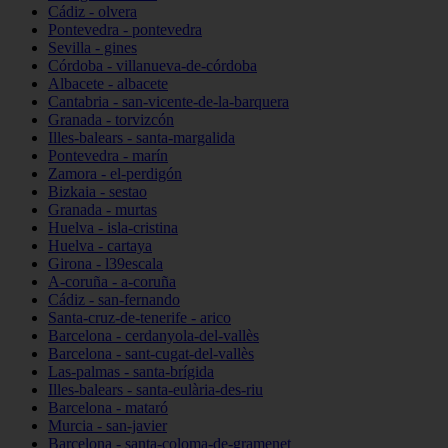
Cádiz - olvera
Pontevedra - pontevedra
Sevilla - gines
Córdoba - villanueva-de-córdoba
Albacete - albacete
Cantabria - san-vicente-de-la-barquera
Granada - torvizcón
Illes-balears - santa-margalida
Pontevedra - marín
Zamora - el-perdigón
Bizkaia - sestao
Granada - murtas
Huelva - isla-cristina
Huelva - cartaya
Girona - l39escala
A-coruña - a-coruña
Cádiz - san-fernando
Santa-cruz-de-tenerife - arico
Barcelona - cerdanyola-del-vallès
Barcelona - sant-cugat-del-vallès
Las-palmas - santa-brígida
Illes-balears - santa-eulària-des-riu
Barcelona - mataró
Murcia - san-javier
Barcelona - santa-coloma-de-gramenet