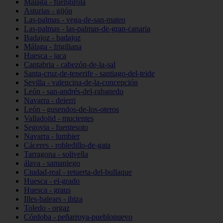
Málaga - fuengirola
Asturias - gijón
Las-palmas - vega-de-san-mateo
Las-palmas - las-palmas-de-gran-canaria
Badajoz - badajoz
Málaga - frigiliana
Huesca - jaca
Cantabria - cabezón-de-la-sal
Santa-cruz-de-tenerife - santiago-del-teide
Sevilla - valencina-de-la-concepción
León - san-andrés-del-rabanedo
Navarra - deierri
León - gusendos-de-los-oteros
Valladolid - mucientes
Segovia - fuentesoto
Navarra - lumbier
Cáceres - robledillo-de-gata
Tarragona - solivella
álava - samaniego
Ciudad-real - retuerta-del-bullaque
Huesca - el-grado
Huesca - graus
Illes-balears - ibiza
Toledo - orgaz
Córdoba - peñarroya-pueblonuevo