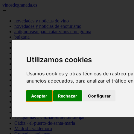
vinosdegranada.es
☰
novedades y noticias de vino
novedades y noticias de enoturismo
antiguo vaso para catar vinos crucigrama
bulgaria
comprar
espana
tipo
Utilizamos cookies
vinos
Córdoba - córdoba
Sevilla - sevilla
Usamos cookies y otras técnicas de rastreo pa
Barcelona - barcelona
Ciudad-real - montiel
anuncios adecuados, para analizar el tráfico e
Santa-cruz-de-tenerife - guía-de-isora
La-rioja - casalarreina
Aceptar
Rechazar
Configurar
Almería - roquetas-de-mar
Madrid - pozuelo-de-alarcón
Granada - almuñécar
Illes-balears - alcúdia
Las-palmas - san-bartolomé-de-tirajana
Cádiz - el-puerto-de-santa-maría
Madrid - valdemoro
Granada - pulianas