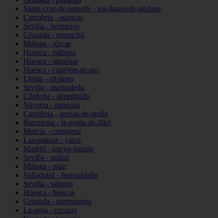
Santa-cruz-de-tenerife - los-llanos-de-aridane
Cantabria - suances
Sevilla - bormujos
Granada - monachil
Málaga - júzcar
Huesca - isábena
Huesca - alquézar
Huesca - castejón-de-sos
Lleida - alt-àneu
Sevilla - marinaleda
Córdoba - almedinilla
Navarra - zangoza
Cantabria - arenas-de-iguña
Barcelona - la-pobla-de-lillet
Murcia - cartagena
Las-palmas - yaiza
Madrid - nuevo-baztán
Sevilla - arahal
Málaga - istán
Valladolid - fuensaldaña
Sevilla - salteras
Huesca - biescas
Granada - pampaneira
La-rioja - ezcaray