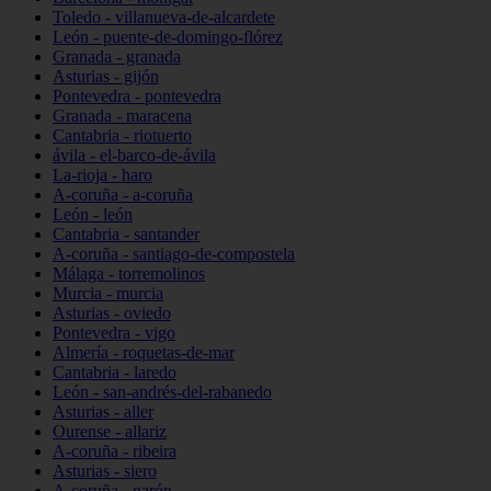
Toledo - villanueva-de-alcardete
León - puente-de-domingo-flórez
Granada - granada
Asturias - gijón
Pontevedra - pontevedra
Granada - maracena
Cantabria - riotuerto
ávila - el-barco-de-ávila
La-rioja - haro
A-coruña - a-coruña
León - león
Cantabria - santander
A-coruña - santiago-de-compostela
Málaga - torremolinos
Murcia - murcia
Asturias - oviedo
Pontevedra - vigo
Almería - roquetas-de-mar
Cantabria - laredo
León - san-andrés-del-rabanedo
Asturias - aller
Ourense - allariz
A-coruña - ribeira
Asturias - siero
A-coruña - narón