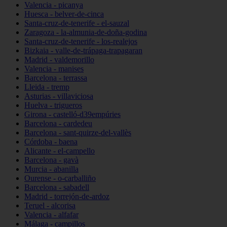
Valencia - picanya
Huesca - belver-de-cinca
Santa-cruz-de-tenerife - el-sauzal
Zaragoza - la-almunia-de-doña-godina
Santa-cruz-de-tenerife - los-realejos
Bizkaia - valle-de-trápaga-trapagaran
Madrid - valdemorillo
Valencia - manises
Barcelona - terrassa
Lleida - tremp
Asturias - villaviciosa
Huelva - trigueros
Girona - castelló-d39empúries
Barcelona - cardedeu
Barcelona - sant-quirze-del-vallès
Córdoba - baena
Alicante - el-campello
Barcelona - gavà
Murcia - abanilla
Ourense - o-carballiño
Barcelona - sabadell
Madrid - torrejón-de-ardoz
Teruel - alcorisa
Valencia - alfafar
Málaga - campillos