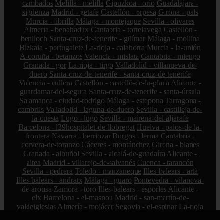
cambados
Melilla - melilla
Gipuzkoa - orio
Guadalajara -
sigüenza
Madrid - getafe
Castellón - orpesa
Girona - pals
Murcia - librilla
Málaga - montejaque
Sevilla - olivares
Almería - benahadux
Cantabria - torrelavega
Castellón -
benlloch
Santa-cruz-de-tenerife - güímar
Málaga - mollina
Bizkaia - portugalete
La-rioja - calahorra
Murcia - la-unión
A-coruña - betanzos
Valencia - mislata
Cantabria - miengo
Granada - gor
La-rioja - tirgo
Valladolid - villanueva-de-
duero
Santa-cruz-de-tenerife - santa-cruz-de-tenerife
Valencia - cullera
Castellón - castelló-de-la-plana
Alicante -
guardamar-del-segura
Santa-cruz-de-tenerife - santa-úrsula
Salamanca - ciudad-rodrigo
Málaga - estepona
Tarragona -
cambrils
Valladolid - laguna-de-duero
Sevilla - castilleja-de-
la-cuesta
Lugo - lugo
Sevilla - mairena-del-aljarafe
Barcelona - l39hospitalet-de-llobregat
Huelva - palos-de-la-
frontera
Navarra - berriozar
Burgos - lerma
Cantabria -
corvera-de-toranzo
Cáceres - montánchez
Girona - blanes
Granada - albuñol
Sevilla - alcalá-de-guadaíra
Alicante -
altea
Madrid - villarejo-de-salvanés
Cuenca - tarancón
Sevilla - pedrera
Toledo - manzaneque
Illes-balears - artà
Illes-balears - andratx
Málaga - guaro
Pontevedra - vilanova-
de-arousa
Zamora - toro
Illes-balears - esporles
Alicante -
elx
Barcelona - el-masnou
Madrid - san-martín-de-
valdeiglesias
Almería - mojácar
Segovia - el-espinar
La-rioja
- hormilleja
Córdoba - iznájar
Ciudad-real - socuéllamos