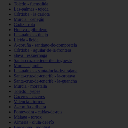
Toledo - fuensalida
Las-palmas - tejeda
Córdoba - la-carlota
Murcia - cehegín
Cádiz - rota
Huelva - gibraleón
Las-palmas - tinajo
Lleida - lleida
A-coruña - santiago-de-compostela
Córdoba - aguilar-de-la-frontera
álava - eskuernaga
Santa-cruz-de-tenerife - tegueste
Murcia - jumilla
Las-palmas - santa-lucía-de-tirajana
Santa-cruz-de-tenerife - la-orotava
Santa-cruz-de-tenerife - la-guancha
Murcia - moratalla
Toledo - yepes
Cáceres - cáceres
Valencia - torrent
A-coruña - ribeira
Pontevedra - caldas-de-reis
Málaga - torrox
Almería - olula-del-río
Barcelona - montgat