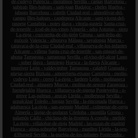
de-cudeyo
Palencia - moratinos
Sevilla - camas
Barcelona -
subirats
Illes-balears - sant-joan
Badajoz - cheles
Huelva -
jabugo
Barcelona - cabrils
Ciudad-real - almodóvar-del-
campo
Illes-balears - capdepera
Alicante - sant-vicent-del-
raspeig
Cantabria - potes
álava - vitoria-gasteiz
Santa-cruz-
de-tenerife - icod-de-los-vinos
Almería - adra
Asturias - siero
La-rioja - cuzcurrita-de-río-tirón
Girona - sant-feliu-de-
guíxols
Valencia - alboraya
Málaga - sayalonga
Murcia -
caravaca-de-la-cruz
Ciudad-real - villanueva-de-los-infantes
Alicante - villena
Santa-cruz-de-tenerife - san-miguel-de-
abona
Tarragona - tarragona
Sevilla - el-viso-del-alcor
Lugo
- sober
álava - lantziego
Huesca - la-fueva
Alicante -
monòver
León - valdevimbre
Tarragona - calafell
Granada -
güejar-sierra
Bizkaia - amorebieta-etxano
Cantabria - medio-
cudeyo
Lugo - cervo
La-rioja - lardero
León - molinaseca
Ciudad-real - almagro
Murcia - molina-de-segura
Zaragoza -
fuendejalón
Huesca - villanueva-de-sigena
Pontevedra - o-
grove
Las-palmas - arucas
Lleida - mollerussa
Sevilla -
aznalcázar
Toledo - bargas
Sevilla - la-rinconada
Huesca -
adahuesca
La-rioja - san-asensio
Madrid - colmenar-de-oreja
Almería - láujar-de-andarax
Córdoba - montilla
Girona -
palamós
Cádiz - chiclana-de-la-frontera
A-coruña - melide
La-rioja - villalobar-de-rioja
Madrid - las-rozas-de-madrid
Huesca - aínsa-sobrarbe
Barcelona - manlleu
Lleida - la-seu-
d39urgell
Sevilla - la-puebla-de-los-infantes
Pontevedra -