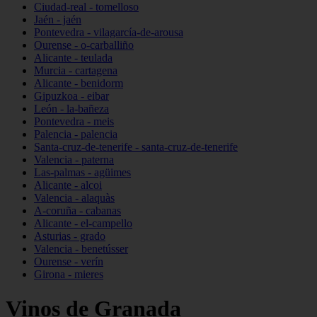
Ciudad-real - tomelloso
Jaén - jaén
Pontevedra - vilagarcía-de-arousa
Ourense - o-carballiño
Alicante - teulada
Murcia - cartagena
Alicante - benidorm
Gipuzkoa - eibar
León - la-bañeza
Pontevedra - meis
Palencia - palencia
Santa-cruz-de-tenerife - santa-cruz-de-tenerife
Valencia - paterna
Las-palmas - agüimes
Alicante - alcoi
Valencia - alaquàs
A-coruña - cabanas
Alicante - el-campello
Asturias - grado
Valencia - benetússer
Ourense - verín
Girona - mieres
Vinos de Granada