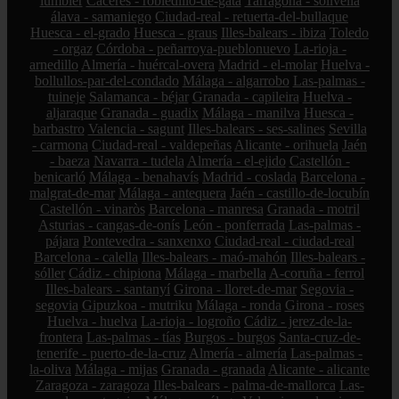
lumbier
Cáceres - robledillo-de-gata
Tarragona - solivella
álava - samaniego
Ciudad-real - retuerta-del-bullaque
Huesca - el-grado
Huesca - graus
Illes-balears - ibiza
Toledo
- orgaz
Córdoba - peñarroya-pueblonuevo
La-rioja -
arnedillo
Almería - huércal-overa
Madrid - el-molar
Huelva -
bollullos-par-del-condado
Málaga - algarrobo
Las-palmas -
tuineje
Salamanca - béjar
Granada - capileira
Huelva -
aljaraque
Granada - guadix
Málaga - manilva
Huesca -
barbastro
Valencia - sagunt
Illes-balears - ses-salines
Sevilla
- carmona
Ciudad-real - valdepeñas
Alicante - orihuela
Jaén
- baeza
Navarra - tudela
Almería - el-ejido
Castellón -
benicarló
Málaga - benahavís
Madrid - coslada
Barcelona -
malgrat-de-mar
Málaga - antequera
Jaén - castillo-de-locubín
Castellón - vinaròs
Barcelona - manresa
Granada - motril
Asturias - cangas-de-onís
León - ponferrada
Las-palmas -
pájara
Pontevedra - sanxenxo
Ciudad-real - ciudad-real
Barcelona - calella
Illes-balears - maó-mahón
Illes-balears -
sóller
Cádiz - chipiona
Málaga - marbella
A-coruña - ferrol
Illes-balears - santanyí
Girona - lloret-de-mar
Segovia -
segovia
Gipuzkoa - mutriku
Málaga - ronda
Girona - roses
Huelva - huelva
La-rioja - logroño
Cádiz - jerez-de-la-
frontera
Las-palmas - tías
Burgos - burgos
Santa-cruz-de-
tenerife - puerto-de-la-cruz
Almería - almería
Las-palmas -
la-oliva
Málaga - mijas
Granada - granada
Alicante - alicante
Zaragoza - zaragoza
Illes-balears - palma-de-mallorca
Las-