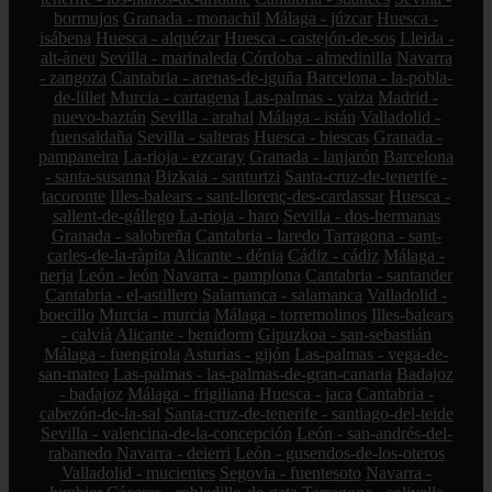
bormujos
Granada - monachil
Málaga - júzcar
Huesca -
isábena
Huesca - alquézar
Huesca - castejón-de-sos
Lleida -
alt-àneu
Sevilla - marinaleda
Córdoba - almedinilla
Navarra
- zangoza
Cantabria - arenas-de-iguña
Barcelona - la-pobla-
de-lillet
Murcia - cartagena
Las-palmas - yaiza
Madrid -
nuevo-baztán
Sevilla - arahal
Málaga - istán
Valladolid -
fuensaldaña
Sevilla - salteras
Huesca - biescas
Granada -
pampaneira
La-rioja - ezcaray
Granada - lanjarón
Barcelona
- santa-susanna
Bizkaia - santurtzi
Santa-cruz-de-tenerife -
tacoronte
Illes-balears - sant-llorenç-des-cardassar
Huesca -
sallent-de-gállego
La-rioja - haro
Sevilla - dos-hermanas
Granada - salobreña
Cantabria - laredo
Tarragona - sant-
carles-de-la-ràpita
Alicante - dénia
Cádiz - cádiz
Málaga -
nerja
León - león
Navarra - pamplona
Cantabria - santander
Cantabria - el-astillero
Salamanca - salamanca
Valladolid -
boecillo
Murcia - murcia
Málaga - torremolinos
Illes-balears
- calvià
Alicante - benidorm
Gipuzkoa - san-sebastián
Málaga - fuengirola
Asturias - gijón
Las-palmas - vega-de-
san-mateo
Las-palmas - las-palmas-de-gran-canaria
Badajoz
- badajoz
Málaga - frigiliana
Huesca - jaca
Cantabria -
cabezón-de-la-sal
Santa-cruz-de-tenerife - santiago-del-teide
Sevilla - valencina-de-la-concepción
León - san-andrés-del-
rabanedo
Navarra - deierri
León - gusendos-de-los-oteros
Valladolid - mucientes
Segovia - fuentesoto
Navarra -