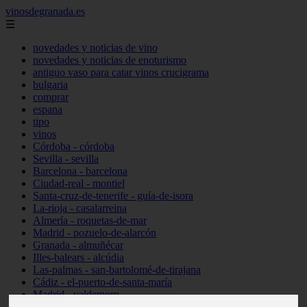
vinosdegranada.es
☰
novedades y noticias de vino
novedades y noticias de enoturismo
antiguo vaso para catar vinos crucigrama
bulgaria
comprar
espana
tipo
vinos
Córdoba - córdoba
Sevilla - sevilla
Barcelona - barcelona
Ciudad-real - montiel
Santa-cruz-de-tenerife - guía-de-isora
La-rioja - casalarreina
Almería - roquetas-de-mar
Madrid - pozuelo-de-alarcón
Granada - almuñécar
Illes-balears - alcúdia
Las-palmas - san-bartolomé-de-tirajana
Cádiz - el-puerto-de-santa-maría
Madrid - valdemoro
Granada - pulianas