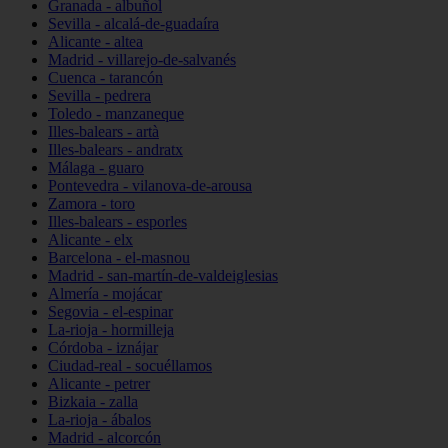
Granada - albuñol
Sevilla - alcalá-de-guadaíra
Alicante - altea
Madrid - villarejo-de-salvanés
Cuenca - tarancón
Sevilla - pedrera
Toledo - manzaneque
Illes-balears - artà
Illes-balears - andratx
Málaga - guaro
Pontevedra - vilanova-de-arousa
Zamora - toro
Illes-balears - esporles
Alicante - elx
Barcelona - el-masnou
Madrid - san-martín-de-valdeiglesias
Almería - mojácar
Segovia - el-espinar
La-rioja - hormilleja
Córdoba - iznájar
Ciudad-real - socuéllamos
Alicante - petrer
Bizkaia - zalla
La-rioja - ábalos
Madrid - alcorcón