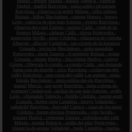
palmas - teguise
Málaga - málaga
Valencia - valencia
Madrid - madrid
Barcelona - palau-solità-i-plegamans
Barcelona - vilanova-i-la-geltrú
Málaga - vélez-málaga
Bizkaia - bilbao
Illes-balears - campos
Huesca - huesca
León - valencia-de-don-juan
Asturias - oviedo
Barcelona -
vilanova-del-camí
Zamora - zamora
Cádiz - conil-de-la-
frontera
Málaga - cártama
Cádiz - olvera
Pontevedra -
pontevedra
Sevilla - gines
Córdoba - villanueva-de-córdoba
Albacete - albacete
Cantabria - san-vicente-de-la-barquera
Granada - torvizcón
Illes-balears - santa-margalida
Pontevedra - marín
Zamora - el-perdigón
Bizkaia - sestao
Granada - murtas
Huelva - isla-cristina
Huelva - cartaya
Girona - l39escala
A-coruña - a-coruña
Cádiz - san-fernando
Santa-cruz-de-tenerife - arico
Barcelona - cerdanyola-del-
vallès
Barcelona - sant-cugat-del-vallès
Las-palmas - santa-
brígida
Illes-balears - santa-eulària-des-riu
Barcelona -
mataró
Murcia - san-javier
Barcelona - santa-coloma-de-
gramenet
Ciudad-real - alcázar-de-san-juan
Asturias - avilés
León - villamañán
Valencia - chulilla
Córdoba - puente-genil
Granada - huétor-vega
Cantabria - bareyo
Valladolid -
valladolid
Barcelona - font-rubí
Cuenca - casas-de-los-pinos
Córdoba - fuente-obejuna
Pontevedra - vigo
Sevilla -
tomares
Huelva - cortegana
Zamora - pobladura-del-valle
Málaga - monda
Palencia - autilla-del-pino
Pontevedra -
vilagarcía-de-arousa
Valladolid - rueda
Cantabria - marina-