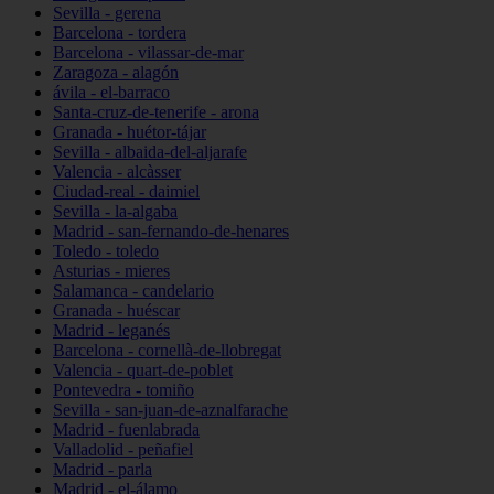
Sevilla - gerena
Barcelona - tordera
Barcelona - vilassar-de-mar
Zaragoza - alagón
ávila - el-barraco
Santa-cruz-de-tenerife - arona
Granada - huétor-tájar
Sevilla - albaida-del-aljarafe
Valencia - alcàsser
Ciudad-real - daimiel
Sevilla - la-algaba
Madrid - san-fernando-de-henares
Toledo - toledo
Asturias - mieres
Salamanca - candelario
Granada - huéscar
Madrid - leganés
Barcelona - cornellà-de-llobregat
Valencia - quart-de-poblet
Pontevedra - tomiño
Sevilla - san-juan-de-aznalfarache
Madrid - fuenlabrada
Valladolid - peñafiel
Madrid - parla
Madrid - el-álamo