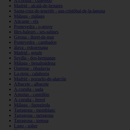
A-coruña - culleredo
Madrid - alcalá-de-henares
Santa-cruz-de-tenerife - san-cristóbal-de-la-laguna
Málaga - málaga
Alicante - elx
Pontevedra - o-grove
Illes-balears - ses-salines
Girona - lloret-de-mar
Pontevedra - cambados
álava - eskuernaga
Madrid - getafe
Sevilla - dos-hermanas
Málaga - benalmádena
Ourense - ribadavia
La-rioja - calahorra
Madrid - pozuelo-de-alarcón
Albacete - albacete
A-coruña - sada
Asturias - castrillón
A-coruña - ferrol
Málaga - fuengirola
Tarragona - montblanc
Tarragona - tarragona
Tarragona - tortosa
Lugo - sober