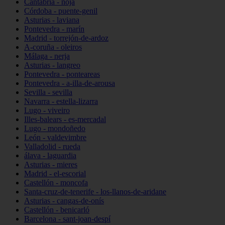
Cantabria - noja
Córdoba - puente-genil
Asturias - laviana
Pontevedra - marín
Madrid - torrejón-de-ardoz
A-coruña - oleiros
Málaga - nerja
Asturias - langreo
Pontevedra - ponteareas
Pontevedra - a-illa-de-arousa
Sevilla - sevilla
Navarra - estella-lizarra
Lugo - viveiro
Illes-balears - es-mercadal
Lugo - mondoñedo
León - valdevimbre
Valladolid - rueda
álava - laguardia
Asturias - mieres
Madrid - el-escorial
Castellón - moncofa
Santa-cruz-de-tenerife - los-llanos-de-aridane
Asturias - cangas-de-onís
Castellón - benicarló
Barcelona - sant-joan-despí