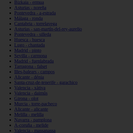
Bizkaia - ermua
Asturias - noreña
Pontevedra - a-estrada
Málaga - ronda
Cantabria - torrelavega
Asturias - san-martín-del-rey-aurelio
Pontevedra - silleda
Huesca - huesca
Lugo - chantada
Madrid - pinto
Sevilla - carmona
Madrid - fuenlabrada
Tarragona - falset
Illes-balears - campos
Alicante - dénia
Santa-cruz-de-tenerife - garachico
Valencia - xàtiva
Valencia - daimús
Girona - olot
Murcia - torre-pacheco
Alicante - alicante
Melilla - melilla
Navarra - pamplona
A-coruña - melide
Valencia - massanassa