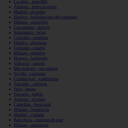
La-rioja - arnedillo
Almería - huércal-overa
Madrid - el-molar
Huelva - bollullos-par-del-condado
Málaga - algarrobo
Las-palmas - tuineje
Salamanca - béjar
Granada - capileira
Huelva - aljaraque
Granada - guadix
Málaga - manilva
Huesca - barbastro
Valencia - sagunt
Illes-balears - ses-salines
Sevilla - carmona
Ciudad-real - valdepeñas
Alicante - orihuela
Jaén - baeza
Navarra - tudela
Almería - el-ejido
Castellón - benicarló
Málaga - benahavís
Madrid - coslada
Barcelona - malgrat-de-mar
Málaga - antequera