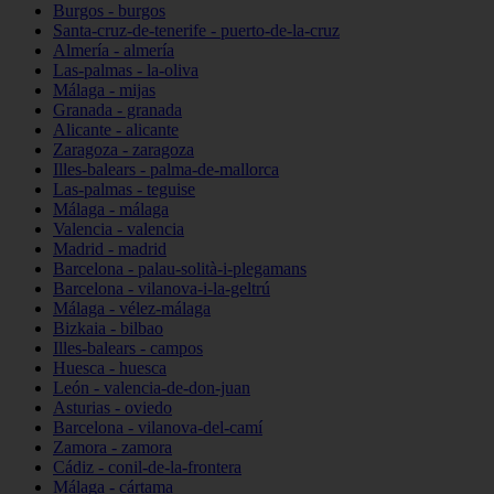
Burgos - burgos
Santa-cruz-de-tenerife - puerto-de-la-cruz
Almería - almería
Las-palmas - la-oliva
Málaga - mijas
Granada - granada
Alicante - alicante
Zaragoza - zaragoza
Illes-balears - palma-de-mallorca
Las-palmas - teguise
Málaga - málaga
Valencia - valencia
Madrid - madrid
Barcelona - palau-solità-i-plegamans
Barcelona - vilanova-i-la-geltrú
Málaga - vélez-málaga
Bizkaia - bilbao
Illes-balears - campos
Huesca - huesca
León - valencia-de-don-juan
Asturias - oviedo
Barcelona - vilanova-del-camí
Zamora - zamora
Cádiz - conil-de-la-frontera
Málaga - cártama