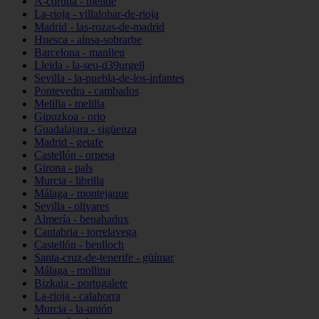
A-coruña - melide
La-rioja - villalobar-de-rioja
Madrid - las-rozas-de-madrid
Huesca - aínsa-sobrarbe
Barcelona - manlleu
Lleida - la-seu-d39urgell
Sevilla - la-puebla-de-los-infantes
Pontevedra - cambados
Melilla - melilla
Gipuzkoa - orio
Guadalajara - sigüenza
Madrid - getafe
Castellón - orpesa
Girona - pals
Murcia - librilla
Málaga - montejaque
Sevilla - olivares
Almería - benahadux
Cantabria - torrelavega
Castellón - benlloch
Santa-cruz-de-tenerife - güímar
Málaga - mollina
Bizkaia - portugalete
La-rioja - calahorra
Murcia - la-unión