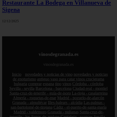
Restaurante La Bodega en Villanueva de
Sigena
12/12/2025
vinosdegranada.es
vinosdegranada.es
Inicio
novedades y noticias de vino
novedades y noticias
de enoturismo
antiguo vaso para catar vinos crucigrama
bulgaria
comprar
espana
tipo
vinos
Córdoba - córdoba
Sevilla - sevilla
Barcelona - barcelona
Ciudad-real - montiel
Santa-cruz-de-tenerife - guía-de-isora
La-rioja - casalarreina
Almería - roquetas-de-mar
Madrid - pozuelo-de-alarcón
Granada - almuñécar
Illes-balears - alcúdia
Las-palmas -
san-bartolomé-de-tirajana
Cádiz - el-puerto-de-santa-maría
Madrid - valdemoro
Granada - pulianas
Santa-cruz-de-
tenerife - los-llanos-de-aridane
Cantabria - suances
Sevilla -