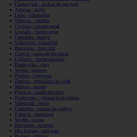
Ciudad-real - alcázar-de-san-juan
Asturias - avilés
León - villamañán
Valencia - chulilla
Córdoba - puente-genil
Granada - huétor-vega
Cantabria - bareyo
Valladolid - valladolid
Barcelona - font-rubí
Cuenca - casas-de-los-pinos
Córdoba - fuente-obejuna
Pontevedra - vigo
Sevilla - tomares
Huelva - cortegana
Zamora - pobladura-del-valle
Málaga - monda
Palencia - autilla-del-pino
Pontevedra - vilagarcía-de-arousa
Valladolid - rueda
Cantabria - marina-de-cudeyo
Palencia - moratinos
Sevilla - camas
Barcelona - subirats
Illes-balears - sant-joan
Badajoz - cheles