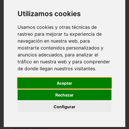
Santa-cruz-de-tenerife - los-llanos-de-aridane
Cantabria - suances
Utilizamos cookies
Sevilla - bormujos
Granada - monachil
Málaga - júzcar
Usamos cookies y otras técnicas de
Huesca - isábena
rastreo para mejorar tu experiencia de
Huesca - alquézar
navegación en nuestra web, para
Huesca - castejón-de-sos
Lleida - alt-àneu
mostrarte contenidos personalizados y
Sevilla - marinaleda
anuncios adecuados, para analizar el
Córdoba - almedinilla
tráfico en nuestra web y para comprender
Navarra - zangoza
Cantabria - arenas-de-iguña
de donde llegan nuestros visitantes.
Barcelona - la-pobla-de-lillet
Murcia - cartagena
Las-palmas - yaiza
Aceptar
Madrid - nuevo-baztán
Sevilla - arahal
Rechazar
Málaga - istán
Valladolid - fuensaldaña
Configurar
Sevilla - salteras
Huesca - biescas
Granada - pampaneira
La-rioja - ezcaray