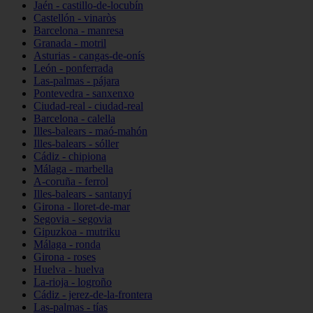
Jaén - castillo-de-locubín
Castellón - vinaròs
Barcelona - manresa
Granada - motril
Asturias - cangas-de-onís
León - ponferrada
Las-palmas - pájara
Pontevedra - sanxenxo
Ciudad-real - ciudad-real
Barcelona - calella
Illes-balears - maó-mahón
Illes-balears - sóller
Cádiz - chipiona
Málaga - marbella
A-coruña - ferrol
Illes-balears - santanyí
Girona - lloret-de-mar
Segovia - segovia
Gipuzkoa - mutriku
Málaga - ronda
Girona - roses
Huelva - huelva
La-rioja - logroño
Cádiz - jerez-de-la-frontera
Las-palmas - tías