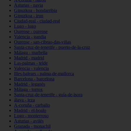
Asturias - navia
Gipuzkoa - hondarribia
Gipuzkoa - irun
Ciudad-real - ciudad-real
Lugo - lugo
Ourense - ourense
Valencia - gandia
Ourense - san-cibrao-das-viñas
Santa-cruz-de-tenerife - puerto-de-la-cruz
Málaga - marbella
Madrid - madrid
Las-palmas - telde
Valencia - valencia
Illes-balears - palma-de-mallorca
Barcelona - barcelona
Madrid - leganés
Málaga - torrox
Santa-cruz-de-tenerife - guía-de-isora
álava - leza
A-coruña - carballo
Madrid - el-boalo
Lugo - monterroso
Asturias - avilés
Granada - monachil