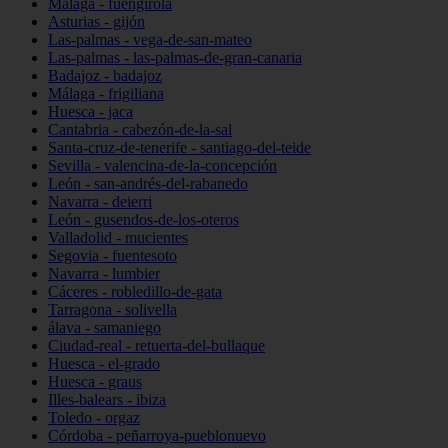
Málaga - fuengirola
Asturias - gijón
Las-palmas - vega-de-san-mateo
Las-palmas - las-palmas-de-gran-canaria
Badajoz - badajoz
Málaga - frigiliana
Huesca - jaca
Cantabria - cabezón-de-la-sal
Santa-cruz-de-tenerife - santiago-del-teide
Sevilla - valencina-de-la-concepción
León - san-andrés-del-rabanedo
Navarra - deierri
León - gusendos-de-los-oteros
Valladolid - mucientes
Segovia - fuentesoto
Navarra - lumbier
Cáceres - robledillo-de-gata
Tarragona - solivella
álava - samaniego
Ciudad-real - retuerta-del-bullaque
Huesca - el-grado
Huesca - graus
Illes-balears - ibiza
Toledo - orgaz
Córdoba - peñarroya-pueblonuevo