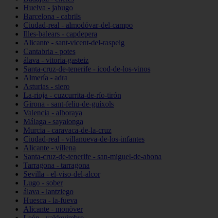
Huelva - jabugo
Barcelona - cabrils
Ciudad-real - almodóvar-del-campo
Illes-balears - capdepera
Alicante - sant-vicent-del-raspeig
Cantabria - potes
álava - vitoria-gasteiz
Santa-cruz-de-tenerife - icod-de-los-vinos
Almería - adra
Asturias - siero
La-rioja - cuzcurrita-de-río-tirón
Girona - sant-feliu-de-guíxols
Valencia - alboraya
Málaga - sayalonga
Murcia - caravaca-de-la-cruz
Ciudad-real - villanueva-de-los-infantes
Alicante - villena
Santa-cruz-de-tenerife - san-miguel-de-abona
Tarragona - tarragona
Sevilla - el-viso-del-alcor
Lugo - sober
álava - lantziego
Huesca - la-fueva
Alicante - monòver
León - valdevimbre