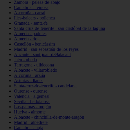
Zamora - peleas-de-abajo
Cantabria - reinosa
A-coruña - carral
Illes-balears - pollença
Granada - santa-fe
Santa-cruz-de-tenerife - san-cristóbal-de-la-laguna
Almería - padules
Almería - rioja
Castellón - benicàssim
Madrid - san-sebastián-de-los-reyes
Alicante - sant-joan-d39alacant
Jaén - úbeda
Tarragona - ulldecona
Albacete - villarrobledo
A-coruña - arzúa
Asturias - llanes
Santa-cruz-de-tenerife - candelaria
Ourense - ourense
Valencia - algemesí
Sevilla - badolatosa
Las-palmas - mogán
Huelva - almonte
Albacete - chinchilla-de-monte-aragón
Madrid - alpedrete
Cantabria - noja