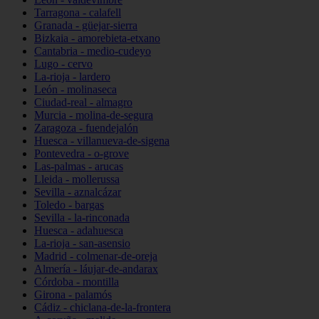
Tarragona - calafell
Granada - güejar-sierra
Bizkaia - amorebieta-etxano
Cantabria - medio-cudeyo
Lugo - cervo
La-rioja - lardero
León - molinaseca
Ciudad-real - almagro
Murcia - molina-de-segura
Zaragoza - fuendejalón
Huesca - villanueva-de-sigena
Pontevedra - o-grove
Las-palmas - arucas
Lleida - mollerussa
Sevilla - aznalcázar
Toledo - bargas
Sevilla - la-rinconada
Huesca - adahuesca
La-rioja - san-asensio
Madrid - colmenar-de-oreja
Almería - láujar-de-andarax
Córdoba - montilla
Girona - palamós
Cádiz - chiclana-de-la-frontera