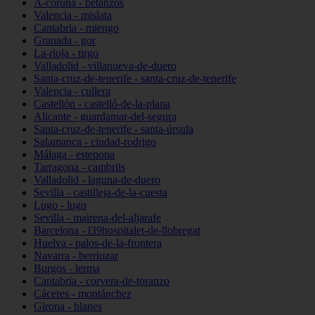
A-coruña - betanzos
Valencia - mislata
Cantabria - miengo
Granada - gor
La-rioja - tirgo
Valladolid - villanueva-de-duero
Santa-cruz-de-tenerife - santa-cruz-de-tenerife
Valencia - cullera
Castellón - castelló-de-la-plana
Alicante - guardamar-del-segura
Santa-cruz-de-tenerife - santa-úrsula
Salamanca - ciudad-rodrigo
Málaga - estepona
Tarragona - cambrils
Valladolid - laguna-de-duero
Sevilla - castilleja-de-la-cuesta
Lugo - lugo
Sevilla - mairena-del-aljarafe
Barcelona - l39hospitalet-de-llobregat
Huelva - palos-de-la-frontera
Navarra - berriozar
Burgos - lerma
Cantabria - corvera-de-toranzo
Cáceres - montánchez
Girona - blanes