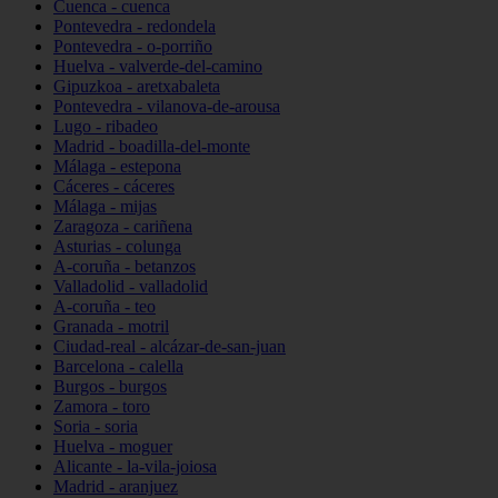
Cuenca - cuenca
Pontevedra - redondela
Pontevedra - o-porriño
Huelva - valverde-del-camino
Gipuzkoa - aretxabaleta
Pontevedra - vilanova-de-arousa
Lugo - ribadeo
Madrid - boadilla-del-monte
Málaga - estepona
Cáceres - cáceres
Málaga - mijas
Zaragoza - cariñena
Asturias - colunga
A-coruña - betanzos
Valladolid - valladolid
A-coruña - teo
Granada - motril
Ciudad-real - alcázar-de-san-juan
Barcelona - calella
Burgos - burgos
Zamora - toro
Soria - soria
Huelva - moguer
Alicante - la-vila-joiosa
Madrid - aranjuez