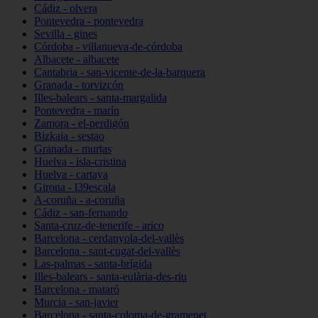
Cádiz - olvera
Pontevedra - pontevedra
Sevilla - gines
Córdoba - villanueva-de-córdoba
Albacete - albacete
Cantabria - san-vicente-de-la-barquera
Granada - torvizcón
Illes-balears - santa-margalida
Pontevedra - marín
Zamora - el-perdigón
Bizkaia - sestao
Granada - murtas
Huelva - isla-cristina
Huelva - cartaya
Girona - l39escala
A-coruña - a-coruña
Cádiz - san-fernando
Santa-cruz-de-tenerife - arico
Barcelona - cerdanyola-del-vallès
Barcelona - sant-cugat-del-vallès
Las-palmas - santa-brígida
Illes-balears - santa-eulària-des-riu
Barcelona - mataró
Murcia - san-javier
Barcelona - santa-coloma-de-gramenet