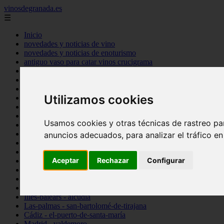
vinosdegranada.es
☰
Inicio
novedades y noticias de vino
novedades y noticias de enoturismo
antiguo vaso para catar vinos crucigrama
bulgaria
comprar
espana
Utilizamos cookies
tipo
vinos
Córdoba - córdoba
Usamos cookies y otras técnicas de rastreo pa
Sevilla - sevilla
Barcelona - barcelona
anuncios adecuados, para analizar el tráfico e
Ciudad-real - montiel
Santa-cruz-de-tenerife - guía-de-isora
Aceptar
Rechazar
Configurar
La-rioja - casalarreina
Almería - roquetas-de-mar
Madrid - pozuelo-de-alarcón
Granada - almuñécar
Illes-balears - alcúdia
Las-palmas - san-bartolomé-de-tirajana
Cádiz - el-puerto-de-santa-maría
Madrid - valdemoro