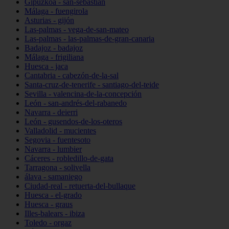
Gipuzkoa - san-sebastián
Málaga - fuengirola
Asturias - gijón
Las-palmas - vega-de-san-mateo
Las-palmas - las-palmas-de-gran-canaria
Badajoz - badajoz
Málaga - frigiliana
Huesca - jaca
Cantabria - cabezón-de-la-sal
Santa-cruz-de-tenerife - santiago-del-teide
Sevilla - valencina-de-la-concepción
León - san-andrés-del-rabanedo
Navarra - deierri
León - gusendos-de-los-oteros
Valladolid - mucientes
Segovia - fuentesoto
Navarra - lumbier
Cáceres - robledillo-de-gata
Tarragona - solivella
álava - samaniego
Ciudad-real - retuerta-del-bullaque
Huesca - el-grado
Huesca - graus
Illes-balears - ibiza
Toledo - orgaz