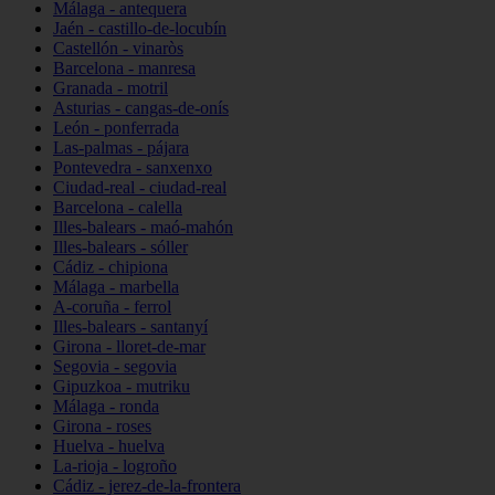
Málaga - antequera
Jaén - castillo-de-locubín
Castellón - vinaròs
Barcelona - manresa
Granada - motril
Asturias - cangas-de-onís
León - ponferrada
Las-palmas - pájara
Pontevedra - sanxenxo
Ciudad-real - ciudad-real
Barcelona - calella
Illes-balears - maó-mahón
Illes-balears - sóller
Cádiz - chipiona
Málaga - marbella
A-coruña - ferrol
Illes-balears - santanyí
Girona - lloret-de-mar
Segovia - segovia
Gipuzkoa - mutriku
Málaga - ronda
Girona - roses
Huelva - huelva
La-rioja - logroño
Cádiz - jerez-de-la-frontera