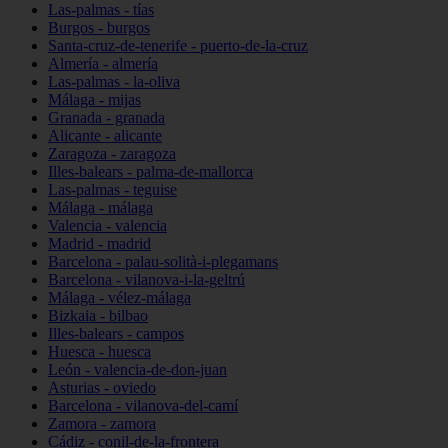
Las-palmas - tías
Burgos - burgos
Santa-cruz-de-tenerife - puerto-de-la-cruz
Almería - almería
Las-palmas - la-oliva
Málaga - mijas
Granada - granada
Alicante - alicante
Zaragoza - zaragoza
Illes-balears - palma-de-mallorca
Las-palmas - teguise
Málaga - málaga
Valencia - valencia
Madrid - madrid
Barcelona - palau-solità-i-plegamans
Barcelona - vilanova-i-la-geltrú
Málaga - vélez-málaga
Bizkaia - bilbao
Illes-balears - campos
Huesca - huesca
León - valencia-de-don-juan
Asturias - oviedo
Barcelona - vilanova-del-camí
Zamora - zamora
Cádiz - conil-de-la-frontera