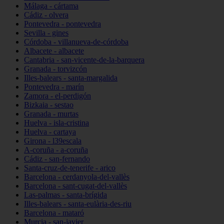
Málaga - cártama
Cádiz - olvera
Pontevedra - pontevedra
Sevilla - gines
Córdoba - villanueva-de-córdoba
Albacete - albacete
Cantabria - san-vicente-de-la-barquera
Granada - torvizcón
Illes-balears - santa-margalida
Pontevedra - marín
Zamora - el-perdigón
Bizkaia - sestao
Granada - murtas
Huelva - isla-cristina
Huelva - cartaya
Girona - l39escala
A-coruña - a-coruña
Cádiz - san-fernando
Santa-cruz-de-tenerife - arico
Barcelona - cerdanyola-del-vallès
Barcelona - sant-cugat-del-vallès
Las-palmas - santa-brígida
Illes-balears - santa-eulària-des-riu
Barcelona - mataró
Murcia - san-javier