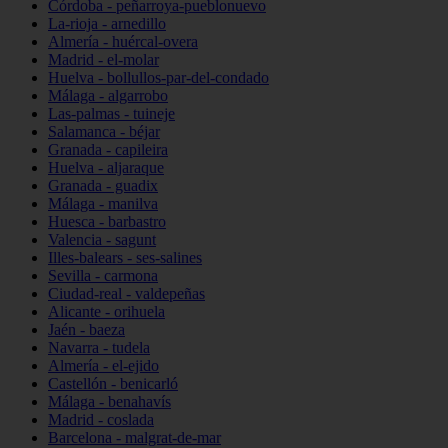
Córdoba - peñarroya-pueblonuevo
La-rioja - arnedillo
Almería - huércal-overa
Madrid - el-molar
Huelva - bollullos-par-del-condado
Málaga - algarrobo
Las-palmas - tuineje
Salamanca - béjar
Granada - capileira
Huelva - aljaraque
Granada - guadix
Málaga - manilva
Huesca - barbastro
Valencia - sagunt
Illes-balears - ses-salines
Sevilla - carmona
Ciudad-real - valdepeñas
Alicante - orihuela
Jaén - baeza
Navarra - tudela
Almería - el-ejido
Castellón - benicarló
Málaga - benahavís
Madrid - coslada
Barcelona - malgrat-de-mar