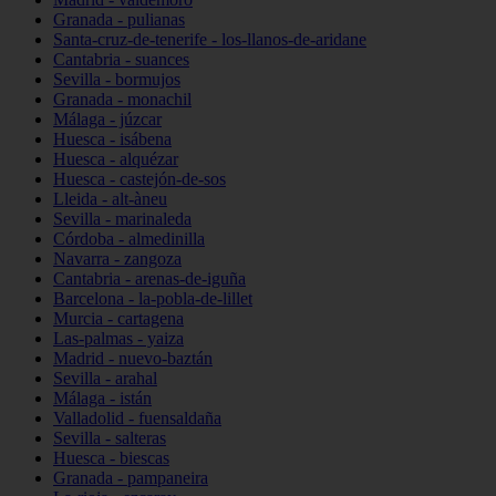
Granada - pulianas
Santa-cruz-de-tenerife - los-llanos-de-aridane
Cantabria - suances
Sevilla - bormujos
Granada - monachil
Málaga - júzcar
Huesca - isábena
Huesca - alquézar
Huesca - castejón-de-sos
Lleida - alt-àneu
Sevilla - marinaleda
Córdoba - almedinilla
Navarra - zangoza
Cantabria - arenas-de-iguña
Barcelona - la-pobla-de-lillet
Murcia - cartagena
Las-palmas - yaiza
Madrid - nuevo-baztán
Sevilla - arahal
Málaga - istán
Valladolid - fuensaldaña
Sevilla - salteras
Huesca - biescas
Granada - pampaneira