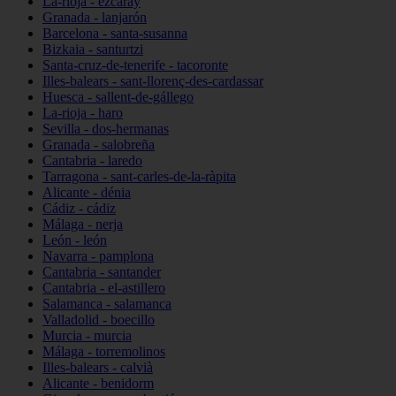
La-rioja - ezcaray
Granada - lanjarón
Barcelona - santa-susanna
Bizkaia - santurtzi
Santa-cruz-de-tenerife - tacoronte
Illes-balears - sant-llorenç-des-cardassar
Huesca - sallent-de-gállego
La-rioja - haro
Sevilla - dos-hermanas
Granada - salobreña
Cantabria - laredo
Tarragona - sant-carles-de-la-ràpita
Alicante - dénia
Cádiz - cádiz
Málaga - nerja
León - león
Navarra - pamplona
Cantabria - santander
Cantabria - el-astillero
Salamanca - salamanca
Valladolid - boecillo
Murcia - murcia
Málaga - torremolinos
Illes-balears - calvià
Alicante - benidorm