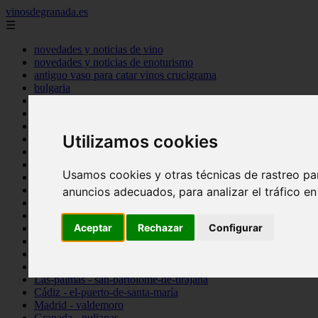
vinosdegranada.es
☰
novedades y noticias de vino
novedades y noticias de enoturismo
antiguo vaso para catar vinos crucigrama
bulgaria
comprar
espana
tipo
Utilizamos cookies
vinos
Córdoba - córdoba
Sevilla - sevilla
Usamos cookies y otras técnicas de rastreo pa
Barcelona - barcelona
Ciudad-real - montiel
anuncios adecuados, para analizar el tráfico e
Santa-cruz-de-tenerife - guía-de-isora
La-rioja - casalarreina
Aceptar
Rechazar
Configurar
Almería - roquetas-de-mar
Madrid - pozuelo-de-alarcón
Granada - almuñécar
Illes-balears - alcúdia
Las-palmas - san-bartolomé-de-tirajana
Cádiz - el-puerto-de-santa-maría
Madrid - valdemoro
Granada - pulianas