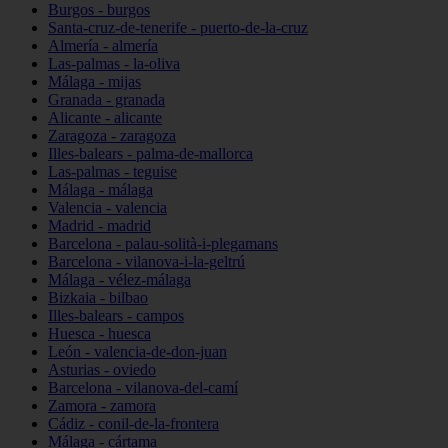
Burgos - burgos
Santa-cruz-de-tenerife - puerto-de-la-cruz
Almería - almería
Las-palmas - la-oliva
Málaga - mijas
Granada - granada
Alicante - alicante
Zaragoza - zaragoza
Illes-balears - palma-de-mallorca
Las-palmas - teguise
Málaga - málaga
Valencia - valencia
Madrid - madrid
Barcelona - palau-solità-i-plegamans
Barcelona - vilanova-i-la-geltrú
Málaga - vélez-málaga
Bizkaia - bilbao
Illes-balears - campos
Huesca - huesca
León - valencia-de-don-juan
Asturias - oviedo
Barcelona - vilanova-del-camí
Zamora - zamora
Cádiz - conil-de-la-frontera
Málaga - cártama