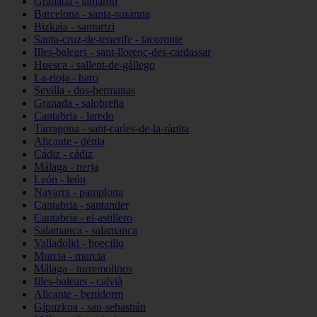
Granada - lanjarón
Barcelona - santa-susanna
Bizkaia - santurtzi
Santa-cruz-de-tenerife - tacoronte
Illes-balears - sant-llorenç-des-cardassar
Huesca - sallent-de-gállego
La-rioja - haro
Sevilla - dos-hermanas
Granada - salobreña
Cantabria - laredo
Tarragona - sant-carles-de-la-ràpita
Alicante - dénia
Cádiz - cádiz
Málaga - nerja
León - león
Navarra - pamplona
Cantabria - santander
Cantabria - el-astillero
Salamanca - salamanca
Valladolid - boecillo
Murcia - murcia
Málaga - torremolinos
Illes-balears - calvià
Alicante - benidorm
Gipuzkoa - san-sebastián