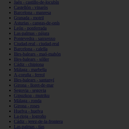
Jaén - castillo-de-locubín
Castellón - vinaròs
Barcelona - manresa
Granada - motril
Asturias - cangas-de-onís
León - ponferrada
Las-palmas - pájara
Pontevedra - sanxenxo
Ciudad-real - ciudad-real
Barcelona - calella
Illes-balears - maó-mahón
Illes-balears - sóller
Cádiz - chipiona
Málaga - marbella
A-coruña - ferrol
Illes-balears - santanyí
Girona - lloret-de-mar
Segovia - segovia
Gipuzkoa - mutriku
Málaga - ronda
Girona - roses
Huelva - huelva
La-rioja - logroño
Cádiz - jerez-de-la-frontera
Las-palmas - tías