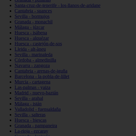
Santa-cruz-de-tenerife - los-llanos-de-aridane
Cantabria - suances
Sevilla - bormujos
Granada - monachil
Málaga - júzcar
Huesca - isábena
Huesca - alquézar
Huesca - castejón-de-sos
Lleida - alt-àneu
Sevilla - marinaleda
Córdoba - almedinilla
Navarra - zangoza
Cantabria - arenas-de-iguña
Barcelona - la-pobla-de-lillet
Murcia - cartagena
Las-palmas - yaiza
Madrid - nuevo-baztán
Sevilla - arahal
Málaga - istán
Valladolid - fuensaldaña
Sevilla - salteras
Huesca - biescas
Granada - pampaneira
La-rioja - ezcaray