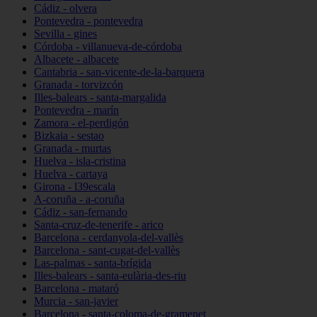
Cádiz - olvera
Pontevedra - pontevedra
Sevilla - gines
Córdoba - villanueva-de-córdoba
Albacete - albacete
Cantabria - san-vicente-de-la-barquera
Granada - torvizcón
Illes-balears - santa-margalida
Pontevedra - marín
Zamora - el-perdigón
Bizkaia - sestao
Granada - murtas
Huelva - isla-cristina
Huelva - cartaya
Girona - l39escala
A-coruña - a-coruña
Cádiz - san-fernando
Santa-cruz-de-tenerife - arico
Barcelona - cerdanyola-del-vallès
Barcelona - sant-cugat-del-vallès
Las-palmas - santa-brígida
Illes-balears - santa-eulària-des-riu
Barcelona - mataró
Murcia - san-javier
Barcelona - santa-coloma-de-gramenet