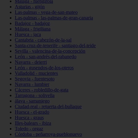
Málaga - fuengirola
Asturias - gijón
Las-palmas - vega-de-san-mateo
Las-palmas - las-palmas-de-gran-canaria
Badajoz - badajoz
Málaga - frigiliana
Huesca - jaca
Cantabria - cabezón-de-la-sal
Santa-cruz-de-tenerife - santiago-del-teide
Sevilla - valencina-de-la-concepción
León - san-andrés-del-rabanedo
Navarra - deierri
León - gusendos-de-los-oteros
Valladolid - mucientes
Segovia - fuentesoto
Navarra - lumbier
Cáceres - robledillo-de-gata
Tarragona - solivella
álava - samaniego
Ciudad-real - retuerta-del-bullaque
Huesca - el-grado
Huesca - graus
Illes-balears - ibiza
Toledo - orgaz
Córdoba - peñarroya-pueblonuevo