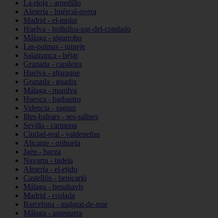
La-rioja - arnedillo
Almería - huércal-overa
Madrid - el-molar
Huelva - bollullos-par-del-condado
Málaga - algarrobo
Las-palmas - tuineje
Salamanca - béjar
Granada - capileira
Huelva - aljaraque
Granada - guadix
Málaga - manilva
Huesca - barbastro
Valencia - sagunt
Illes-balears - ses-salines
Sevilla - carmona
Ciudad-real - valdepeñas
Alicante - orihuela
Jaén - baeza
Navarra - tudela
Almería - el-ejido
Castellón - benicarló
Málaga - benahavís
Madrid - coslada
Barcelona - malgrat-de-mar
Málaga - antequera