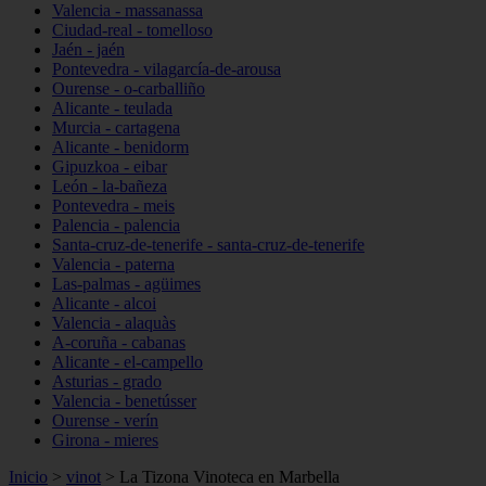
Valencia - massanassa
Ciudad-real - tomelloso
Jaén - jaén
Pontevedra - vilagarcía-de-arousa
Ourense - o-carballiño
Alicante - teulada
Murcia - cartagena
Alicante - benidorm
Gipuzkoa - eibar
León - la-bañeza
Pontevedra - meis
Palencia - palencia
Santa-cruz-de-tenerife - santa-cruz-de-tenerife
Valencia - paterna
Las-palmas - agüimes
Alicante - alcoi
Valencia - alaquàs
A-coruña - cabanas
Alicante - el-campello
Asturias - grado
Valencia - benetússer
Ourense - verín
Girona - mieres
Inicio
>
vinot
>
La Tizona Vinoteca en Marbella