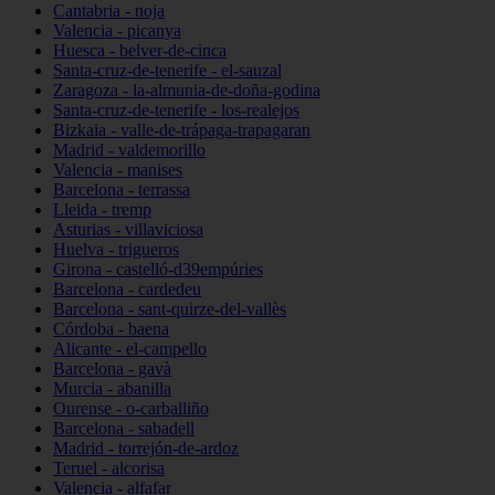
Cantabria - noja
Valencia - picanya
Huesca - belver-de-cinca
Santa-cruz-de-tenerife - el-sauzal
Zaragoza - la-almunia-de-doña-godina
Santa-cruz-de-tenerife - los-realejos
Bizkaia - valle-de-trápaga-trapagaran
Madrid - valdemorillo
Valencia - manises
Barcelona - terrassa
Lleida - tremp
Asturias - villaviciosa
Huelva - trigueros
Girona - castelló-d39empúries
Barcelona - cardedeu
Barcelona - sant-quirze-del-vallès
Córdoba - baena
Alicante - el-campello
Barcelona - gavà
Murcia - abanilla
Ourense - o-carballiño
Barcelona - sabadell
Madrid - torrejón-de-ardoz
Teruel - alcorisa
Valencia - alfafar