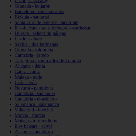
La-rioja - ezcaray
Granada - lanjarón
Barcelona - santa-susanna
Bizkaia - santurtzi
Santa-cruz-de-tenerife - tacoronte
Illes-balears - sant-llorenç-des-cardassar
Huesca - sallent-de-gállego
La-rioja - haro
Sevilla - dos-hermanas
Granada - salobreña
Cantabria - laredo
Tarragona - sant-carles-de-la-ràpita
Alicante - dénia
Cádiz - cádiz
Málaga - nerja
León - león
Navarra - pamplona
Cantabria - santander
Cantabria - el-astillero
Salamanca - salamanca
Valladolid - boecillo
Murcia - murcia
Málaga - torremolinos
Illes-balears - calvià
Alicante - benidorm