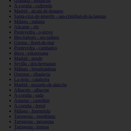
Granada - monachil
A-coruña - culleredo
Madrid - alcalá-de-henares
Santa-cruz-de-tenerife - san-cristóbal-de-la-laguna
Málaga - málaga
Alicante - elx
Pontevedra - o-grove
Illes-balears - ses-salines
Girona - lloret-de-mar
Pontevedra - cambados
álava - eskuernaga
Madrid - getafe
Sevilla - dos-hermanas
Málaga - benalmádena
Ourense - ribadavia
La-rioja - calahorra
Madrid - pozuelo-de-alarcón
Albacete - albacete
A-coruña - sada
Asturias - castrillón
A-coruña - ferrol
Málaga - fuengirola
Tarragona - montblanc
Tarragona - tarragona
Tarragona - tortosa