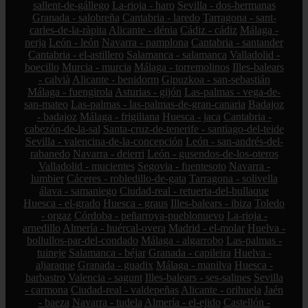
sallent-de-gállego
La-rioja - haro
Sevilla - dos-hermanas
Granada - salobreña
Cantabria - laredo
Tarragona - sant-
carles-de-la-ràpita
Alicante - dénia
Cádiz - cádiz
Málaga -
nerja
León - león
Navarra - pamplona
Cantabria - santander
Cantabria - el-astillero
Salamanca - salamanca
Valladolid -
boecillo
Murcia - murcia
Málaga - torremolinos
Illes-balears
- calvià
Alicante - benidorm
Gipuzkoa - san-sebastián
Málaga - fuengirola
Asturias - gijón
Las-palmas - vega-de-
san-mateo
Las-palmas - las-palmas-de-gran-canaria
Badajoz
- badajoz
Málaga - frigiliana
Huesca - jaca
Cantabria -
cabezón-de-la-sal
Santa-cruz-de-tenerife - santiago-del-teide
Sevilla - valencina-de-la-concepción
León - san-andrés-del-
rabanedo
Navarra - deierri
León - gusendos-de-los-oteros
Valladolid - mucientes
Segovia - fuentesoto
Navarra -
lumbier
Cáceres - robledillo-de-gata
Tarragona - solivella
álava - samaniego
Ciudad-real - retuerta-del-bullaque
Huesca - el-grado
Huesca - graus
Illes-balears - ibiza
Toledo
- orgaz
Córdoba - peñarroya-pueblonuevo
La-rioja -
arnedillo
Almería - huércal-overa
Madrid - el-molar
Huelva -
bollullos-par-del-condado
Málaga - algarrobo
Las-palmas -
tuineje
Salamanca - béjar
Granada - capileira
Huelva -
aljaraque
Granada - guadix
Málaga - manilva
Huesca -
barbastro
Valencia - sagunt
Illes-balears - ses-salines
Sevilla
- carmona
Ciudad-real - valdepeñas
Alicante - orihuela
Jaén
- baeza
Navarra - tudela
Almería - el-ejido
Castellón -