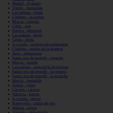
Madrid - el-álamo
Toledo - fuensalida
Las-palmas - tejeda
Córdoba - la-carlota
Murcia - cehegín
Cádiz - rota
Huelva - gibraleón
Las-palmas - tinajo
Lleida - lleida
A-coruña - santiago-de-compostela
Córdoba - aguilar-de-la-frontera
álava - eskuernaga
Santa-cruz-de-tenerife - tegueste
Murcia - jumilla
Las-palmas - santa-lucía-de-tirajana
Santa-cruz-de-tenerife - la-orotava
Santa-cruz-de-tenerife - la-guancha
Murcia - moratalla
Toledo - yepes
Cáceres - cáceres
Valencia - torrent
A-coruña - ribeira
Pontevedra - caldas-de-reis
Málaga - torrox
Almería - olula-del-río