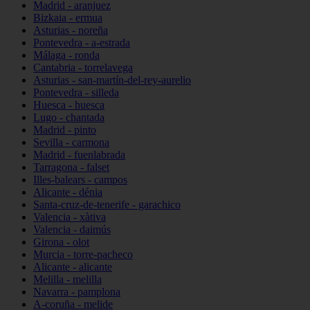
Madrid - aranjuez
Bizkaia - ermua
Asturias - noreña
Pontevedra - a-estrada
Málaga - ronda
Cantabria - torrelavega
Asturias - san-martín-del-rey-aurelio
Pontevedra - silleda
Huesca - huesca
Lugo - chantada
Madrid - pinto
Sevilla - carmona
Madrid - fuenlabrada
Tarragona - falset
Illes-balears - campos
Alicante - dénia
Santa-cruz-de-tenerife - garachico
Valencia - xàtiva
Valencia - daimús
Girona - olot
Murcia - torre-pacheco
Alicante - alicante
Melilla - melilla
Navarra - pamplona
A-coruña - melide