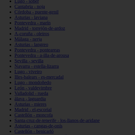
Lugo - sober
Cantabria - noja
Córdoba - puente-genil
Asturias - laviana
Pontevedra - marín
Madrid - torrejón-de-ardoz
A-coruña - oleiros
Málaga - nerja
Asturias - langreo
Pontevedra - ponteareas
Pontevedra - a-illa-de-arousa
Sevilla - sevilla
Navarra - estella-lizarra
Lugo - viveiro
Illes-balears - es-mercadal
Lugo - mondoñedo
León - valdevimbre
Valladolid - rueda
álava - laguardia
Asturias - mieres
Madrid - el-escorial
Castellón - moncofa
Santa-cruz-de-tenerife - los-llanos-de-aridane
Asturias - cangas-de-onís
Castellón - benicarló