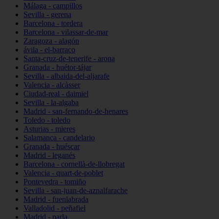
Málaga - campillos
Sevilla - gerena
Barcelona - tordera
Barcelona - vilassar-de-mar
Zaragoza - alagón
ávila - el-barraco
Santa-cruz-de-tenerife - arona
Granada - huétor-tájar
Sevilla - albaida-del-aljarafe
Valencia - alcàsser
Ciudad-real - daimiel
Sevilla - la-algaba
Madrid - san-fernando-de-henares
Toledo - toledo
Asturias - mieres
Salamanca - candelario
Granada - huéscar
Madrid - leganés
Barcelona - cornellà-de-llobregat
Valencia - quart-de-poblet
Pontevedra - tomiño
Sevilla - san-juan-de-aznalfarache
Madrid - fuenlabrada
Valladolid - peñafiel
Madrid - parla