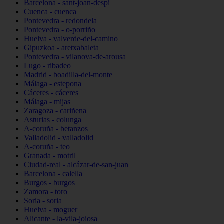
Barcelona - sant-joan-despí
Cuenca - cuenca
Pontevedra - redondela
Pontevedra - o-porriño
Huelva - valverde-del-camino
Gipuzkoa - aretxabaleta
Pontevedra - vilanova-de-arousa
Lugo - ribadeo
Madrid - boadilla-del-monte
Málaga - estepona
Cáceres - cáceres
Málaga - mijas
Zaragoza - cariñena
Asturias - colunga
A-coruña - betanzos
Valladolid - valladolid
A-coruña - teo
Granada - motril
Ciudad-real - alcázar-de-san-juan
Barcelona - calella
Burgos - burgos
Zamora - toro
Soria - soria
Huelva - moguer
Alicante - la-vila-joiosa