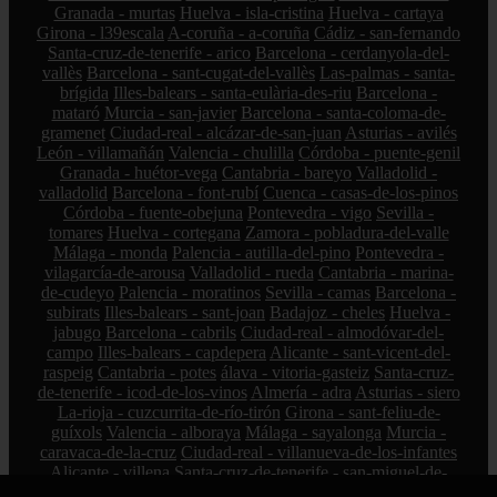
Granada - murtas
Huelva - isla-cristina
Huelva - cartaya
Girona - l39escala
A-coruña - a-coruña
Cádiz - san-fernando
Santa-cruz-de-tenerife - arico
Barcelona - cerdanyola-del-
vallès
Barcelona - sant-cugat-del-vallès
Las-palmas - santa-
brígida
Illes-balears - santa-eulària-des-riu
Barcelona -
mataró
Murcia - san-javier
Barcelona - santa-coloma-de-
gramenet
Ciudad-real - alcázar-de-san-juan
Asturias - avilés
León - villamañán
Valencia - chulilla
Córdoba - puente-genil
Granada - huétor-vega
Cantabria - bareyo
Valladolid -
valladolid
Barcelona - font-rubí
Cuenca - casas-de-los-pinos
Córdoba - fuente-obejuna
Pontevedra - vigo
Sevilla -
tomares
Huelva - cortegana
Zamora - pobladura-del-valle
Málaga - monda
Palencia - autilla-del-pino
Pontevedra -
vilagarcía-de-arousa
Valladolid - rueda
Cantabria - marina-
de-cudeyo
Palencia - moratinos
Sevilla - camas
Barcelona -
subirats
Illes-balears - sant-joan
Badajoz - cheles
Huelva -
jabugo
Barcelona - cabrils
Ciudad-real - almodóvar-del-
campo
Illes-balears - capdepera
Alicante - sant-vicent-del-
raspeig
Cantabria - potes
álava - vitoria-gasteiz
Santa-cruz-
de-tenerife - icod-de-los-vinos
Almería - adra
Asturias - siero
La-rioja - cuzcurrita-de-río-tirón
Girona - sant-feliu-de-
guíxols
Valencia - alboraya
Málaga - sayalonga
Murcia -
caravaca-de-la-cruz
Ciudad-real - villanueva-de-los-infantes
Alicante - villena
Santa-cruz-de-tenerife - san-miguel-de-
abona
Tarragona - tarragona
Sevilla - el-viso-del-alcor
Lugo