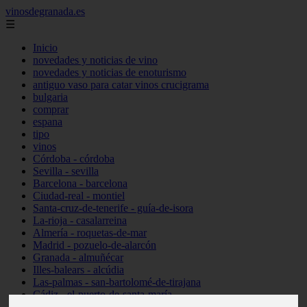
vinosdegranada.es
☰
Inicio
novedades y noticias de vino
novedades y noticias de enoturismo
antiguo vaso para catar vinos crucigrama
bulgaria
comprar
espana
tipo
vinos
Córdoba - córdoba
Sevilla - sevilla
Barcelona - barcelona
Ciudad-real - montiel
Santa-cruz-de-tenerife - guía-de-isora
La-rioja - casalarreina
Almería - roquetas-de-mar
Madrid - pozuelo-de-alarcón
Granada - almuñécar
Illes-balears - alcúdia
Las-palmas - san-bartolomé-de-tirajana
Cádiz - el-puerto-de-santa-maría
Madrid - valdemoro