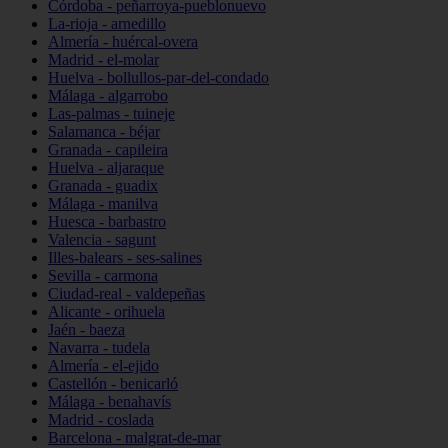
Córdoba - peñarroya-pueblonuevo
La-rioja - arnedillo
Almería - huércal-overa
Madrid - el-molar
Huelva - bollullos-par-del-condado
Málaga - algarrobo
Las-palmas - tuineje
Salamanca - béjar
Granada - capileira
Huelva - aljaraque
Granada - guadix
Málaga - manilva
Huesca - barbastro
Valencia - sagunt
Illes-balears - ses-salines
Sevilla - carmona
Ciudad-real - valdepeñas
Alicante - orihuela
Jaén - baeza
Navarra - tudela
Almería - el-ejido
Castellón - benicarló
Málaga - benahavís
Madrid - coslada
Barcelona - malgrat-de-mar