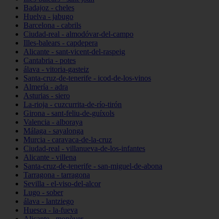
Badajoz - cheles
Huelva - jabugo
Barcelona - cabrils
Ciudad-real - almodóvar-del-campo
Illes-balears - capdepera
Alicante - sant-vicent-del-raspeig
Cantabria - potes
álava - vitoria-gasteiz
Santa-cruz-de-tenerife - icod-de-los-vinos
Almería - adra
Asturias - siero
La-rioja - cuzcurrita-de-río-tirón
Girona - sant-feliu-de-guíxols
Valencia - alboraya
Málaga - sayalonga
Murcia - caravaca-de-la-cruz
Ciudad-real - villanueva-de-los-infantes
Alicante - villena
Santa-cruz-de-tenerife - san-miguel-de-abona
Tarragona - tarragona
Sevilla - el-viso-del-alcor
Lugo - sober
álava - lantziego
Huesca - la-fueva
Alicante - monòver