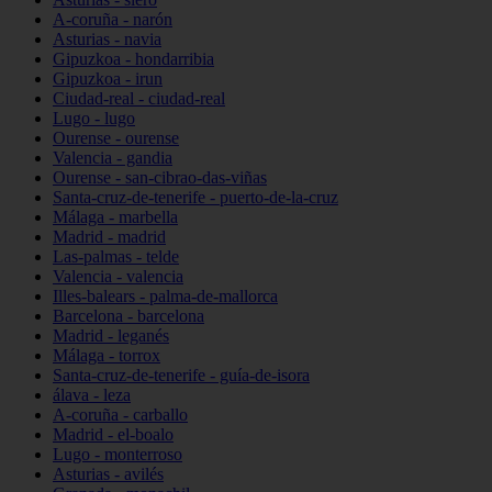
A-coruña - narón
Asturias - navia
Gipuzkoa - hondarribia
Gipuzkoa - irun
Ciudad-real - ciudad-real
Lugo - lugo
Ourense - ourense
Valencia - gandia
Ourense - san-cibrao-das-viñas
Santa-cruz-de-tenerife - puerto-de-la-cruz
Málaga - marbella
Madrid - madrid
Las-palmas - telde
Valencia - valencia
Illes-balears - palma-de-mallorca
Barcelona - barcelona
Madrid - leganés
Málaga - torrox
Santa-cruz-de-tenerife - guía-de-isora
álava - leza
A-coruña - carballo
Madrid - el-boalo
Lugo - monterroso
Asturias - avilés