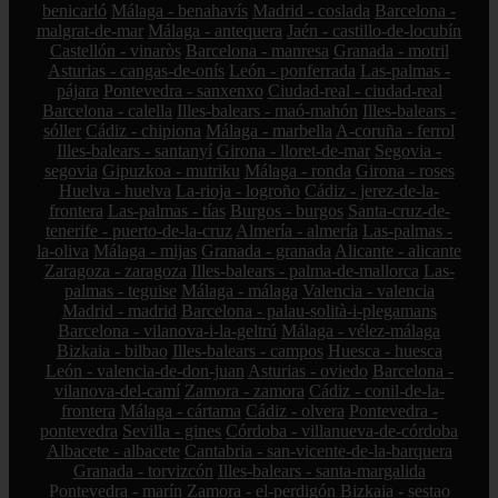
benicarló
Málaga - benahavís
Madrid - coslada
Barcelona -
malgrat-de-mar
Málaga - antequera
Jaén - castillo-de-locubín
Castellón - vinaròs
Barcelona - manresa
Granada - motril
Asturias - cangas-de-onís
León - ponferrada
Las-palmas -
pájara
Pontevedra - sanxenxo
Ciudad-real - ciudad-real
Barcelona - calella
Illes-balears - maó-mahón
Illes-balears -
sóller
Cádiz - chipiona
Málaga - marbella
A-coruña - ferrol
Illes-balears - santanyí
Girona - lloret-de-mar
Segovia -
segovia
Gipuzkoa - mutriku
Málaga - ronda
Girona - roses
Huelva - huelva
La-rioja - logroño
Cádiz - jerez-de-la-
frontera
Las-palmas - tías
Burgos - burgos
Santa-cruz-de-
tenerife - puerto-de-la-cruz
Almería - almería
Las-palmas -
la-oliva
Málaga - mijas
Granada - granada
Alicante - alicante
Zaragoza - zaragoza
Illes-balears - palma-de-mallorca
Las-
palmas - teguise
Málaga - málaga
Valencia - valencia
Madrid - madrid
Barcelona - palau-solità-i-plegamans
Barcelona - vilanova-i-la-geltrú
Málaga - vélez-málaga
Bizkaia - bilbao
Illes-balears - campos
Huesca - huesca
León - valencia-de-don-juan
Asturias - oviedo
Barcelona -
vilanova-del-camí
Zamora - zamora
Cádiz - conil-de-la-
frontera
Málaga - cártama
Cádiz - olvera
Pontevedra -
pontevedra
Sevilla - gines
Córdoba - villanueva-de-córdoba
Albacete - albacete
Cantabria - san-vicente-de-la-barquera
Granada - torvizcón
Illes-balears - santa-margalida
Pontevedra - marín
Zamora - el-perdigón
Bizkaia - sestao