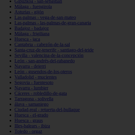
Gipuzkoa - san-sebastián
Málaga - fuengirola
Asturias - gijón
Las-palmas - vega-de-san-mateo
Las-palmas - las-palmas-de-gran-canaria
Badajoz - badajoz
Málaga - frigiliana
Huesca - jaca
Cantabria - cabezón-de-la-sal
Santa-cruz-de-tenerife - santiago-del-teide
Sevilla - valencina-de-la-concepción
León - san-andrés-del-rabanedo
Navarra - deierri
León - gusendos-de-los-oteros
Valladolid - mucientes
Segovia - fuentesoto
Navarra - lumbier
Cáceres - robledillo-de-gata
Tarragona - solivella
álava - samaniego
Ciudad-real - retuerta-del-bullaque
Huesca - el-grado
Huesca - graus
Illes-balears - ibiza
Toledo - orgaz