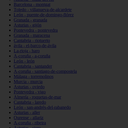
Barcelona - montgat
Toledo - villanueva-de-alcardete
León - puente-de-domingo-flórez
Granada - granada
Asturias - gijón
Pontevedra - pontevedra
Granada - maracena
Cantabria - riotuerto
ávila - el-barco-de-ávila
La-rioja - haro
A-coruña - a-coruña
León - león
Cantabria - santander
A-coruña - santiago-de-compostela
Málaga - torremolinos
Murcia - murcia
Asturias - oviedo
Pontevedra - vigo
Almería - roquetas-de-mar
Cantabria - laredo
León - san-andrés-del-rabanedo
Asturias - aller
Ourense - allariz
A-coruña - ribeira
Asturias - siero