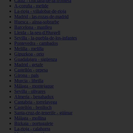
Cádiz - chiclana-de-la-frontera
A-coruña - melide
La-rioja - villalobar-de-rioja
Madrid - las-rozas-de-madrid
Huesca - aínsa-sobrarbe
Barcelona - manlleu
Lleida - la-seu-d39urgell
Sevilla - la-puebla-de-los-infantes
Pontevedra - cambados
Melilla - melilla
Gipuzkoa - orio
Guadalajara - sigüenza
Madrid - getafe
Castellón - orpesa
Girona - pals
Murcia - librilla
Málaga - montejaque
Sevilla - olivares
Almería - benahadux
Cantabria - torrelavega
Castellón - benlloch
Santa-cruz-de-tenerife - güímar
Málaga - mollina
Bizkaia - portugalete
La-rioja - calahorra