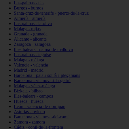
Las-palmas - tías
Burgos - burgos
Santa-cruz-de-tenerife - puerto-de-la-cruz
Almería - almería
Las-palmas - la-oliva
Málaga - mijas
Granada - granada
Alicante - alicante
Zaragoza - zaragoza
Illes-balears - palma-de-mallorca
Las-palmas - teguise
Málaga - málaga
Valencia - valencia
Madrid - madrid
Barcelona - palau-solità-i-plegamans
Barcelona - vilanova-i-la-geltrú
Málaga - vélez-málaga
Bizkaia - bilbao
Illes-balears - campos
Huesca - huesca
León - valencia-de-don-juan
Asturias - oviedo
Barcelona - vilanova-del-camí
Zamora - zamora
Cádiz - conil-de-la-frontera