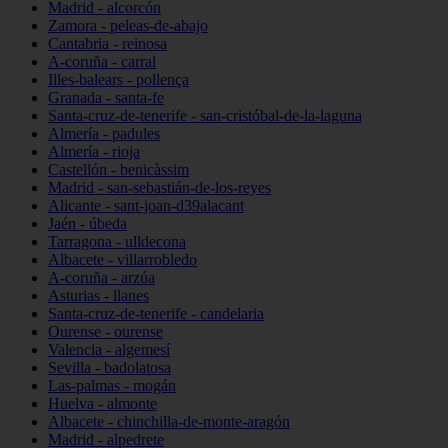
Madrid - alcorcón
Zamora - peleas-de-abajo
Cantabria - reinosa
A-coruña - carral
Illes-balears - pollença
Granada - santa-fe
Santa-cruz-de-tenerife - san-cristóbal-de-la-laguna
Almería - padules
Almería - rioja
Castellón - benicàssim
Madrid - san-sebastián-de-los-reyes
Alicante - sant-joan-d39alacant
Jaén - úbeda
Tarragona - ulldecona
Albacete - villarrobledo
A-coruña - arzúa
Asturias - llanes
Santa-cruz-de-tenerife - candelaria
Ourense - ourense
Valencia - algemesí
Sevilla - badolatosa
Las-palmas - mogán
Huelva - almonte
Albacete - chinchilla-de-monte-aragón
Madrid - alpedrete