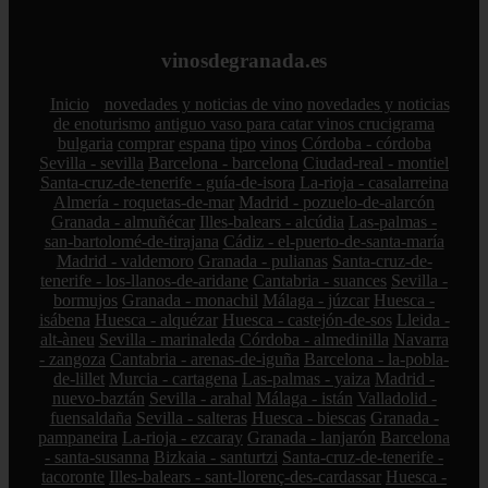
vinosdegranada.es
Inicio
novedades y noticias de vino
novedades y noticias
de enoturismo
antiguo vaso para catar vinos crucigrama
bulgaria
comprar
espana
tipo
vinos
Córdoba - córdoba
Sevilla - sevilla
Barcelona - barcelona
Ciudad-real - montiel
Santa-cruz-de-tenerife - guía-de-isora
La-rioja - casalarreina
Almería - roquetas-de-mar
Madrid - pozuelo-de-alarcón
Granada - almuñécar
Illes-balears - alcúdia
Las-palmas -
san-bartolomé-de-tirajana
Cádiz - el-puerto-de-santa-maría
Madrid - valdemoro
Granada - pulianas
Santa-cruz-de-
tenerife - los-llanos-de-aridane
Cantabria - suances
Sevilla -
bormujos
Granada - monachil
Málaga - júzcar
Huesca -
isábena
Huesca - alquézar
Huesca - castejón-de-sos
Lleida -
alt-àneu
Sevilla - marinaleda
Córdoba - almedinilla
Navarra
- zangoza
Cantabria - arenas-de-iguña
Barcelona - la-pobla-
de-lillet
Murcia - cartagena
Las-palmas - yaiza
Madrid -
nuevo-baztán
Sevilla - arahal
Málaga - istán
Valladolid -
fuensaldaña
Sevilla - salteras
Huesca - biescas
Granada -
pampaneira
La-rioja - ezcaray
Granada - lanjarón
Barcelona
- santa-susanna
Bizkaia - santurtzi
Santa-cruz-de-tenerife -
tacoronte
Illes-balears - sant-llorenç-des-cardassar
Huesca -