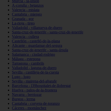
Murcia - la-unión
A-coruña - betanzos
Valencia - mislata
Cantabria - miengo
Granada - gor
La-rioja - tirgo
Valladolid - villanueva-de-duero
Santa-cruz-de-tenerife - santa-cruz-de-tenerife
Valencia - cullera
Castellón - castelló-de-la-plana
Alicante - guardamar-del-segura
Santa-cruz-de-tenerife - santa-úrsula
Salamanca - ciudad-rodrigo
Málaga - estepona
Tarragona - cambrils
Valladolid - laguna-de-duero
Sevilla - castilleja-de-la-cuesta
Lugo - lugo
Sevilla - mairena-del-aljarafe
Barcelona - l39hospitalet-de-llobregat
Huelva - palos-de-la-frontera
Navarra - berriozar
Burgos - lerma
Cantabria - corvera-de-toranzo
Cáceres - montánchez