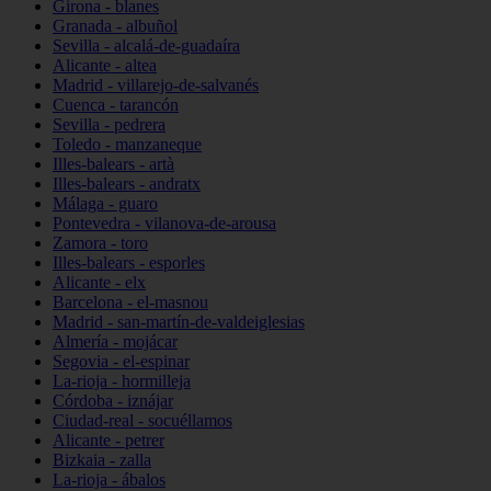
Girona - blanes
Granada - albuñol
Sevilla - alcalá-de-guadaíra
Alicante - altea
Madrid - villarejo-de-salvanés
Cuenca - tarancón
Sevilla - pedrera
Toledo - manzaneque
Illes-balears - artà
Illes-balears - andratx
Málaga - guaro
Pontevedra - vilanova-de-arousa
Zamora - toro
Illes-balears - esporles
Alicante - elx
Barcelona - el-masnou
Madrid - san-martín-de-valdeiglesias
Almería - mojácar
Segovia - el-espinar
La-rioja - hormilleja
Córdoba - iznájar
Ciudad-real - socuéllamos
Alicante - petrer
Bizkaia - zalla
La-rioja - ábalos