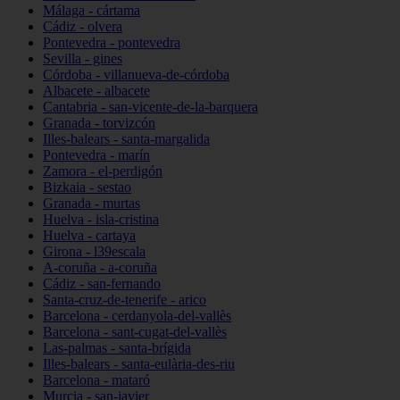
Málaga - cártama
Cádiz - olvera
Pontevedra - pontevedra
Sevilla - gines
Córdoba - villanueva-de-córdoba
Albacete - albacete
Cantabria - san-vicente-de-la-barquera
Granada - torvizcón
Illes-balears - santa-margalida
Pontevedra - marín
Zamora - el-perdigón
Bizkaia - sestao
Granada - murtas
Huelva - isla-cristina
Huelva - cartaya
Girona - l39escala
A-coruña - a-coruña
Cádiz - san-fernando
Santa-cruz-de-tenerife - arico
Barcelona - cerdanyola-del-vallès
Barcelona - sant-cugat-del-vallès
Las-palmas - santa-brígida
Illes-balears - santa-eulària-des-riu
Barcelona - mataró
Murcia - san-javier