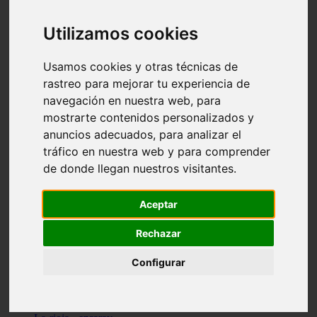
Granada - pulianas
Santa-cruz-de-tenerife - los-llanos-de-aridane
Utilizamos cookies
Cantabria - suances
Sevilla - bormujos
Granada - monachil
Usamos cookies y otras técnicas de
Málaga - júzcar
rastreo para mejorar tu experiencia de
Huesca - isábena
navegación en nuestra web, para
Huesca - alquézar
Huesca - castejón-de-sos
mostrarte contenidos personalizados y
Lleida - alt-àneu
anuncios adecuados, para analizar el
Sevilla - marinaleda
tráfico en nuestra web y para comprender
Córdoba - almedinilla
Navarra - zangoza
de donde llegan nuestros visitantes.
Cantabria - arenas-de-iguña
Barcelona - la-pobla-de-lillet
Murcia - cartagena
Aceptar
Las-palmas - yaiza
Madrid - nuevo-baztán
Rechazar
Sevilla - arahal
Málaga - istán
Configurar
Valladolid - fuensaldaña
Sevilla - salteras
Huesca - biescas
Granada - pampaneira