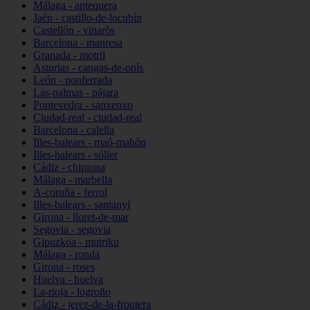
Málaga - antequera
Jaén - castillo-de-locubín
Castellón - vinaròs
Barcelona - manresa
Granada - motril
Asturias - cangas-de-onís
León - ponferrada
Las-palmas - pájara
Pontevedra - sanxenxo
Ciudad-real - ciudad-real
Barcelona - calella
Illes-balears - maó-mahón
Illes-balears - sóller
Cádiz - chipiona
Málaga - marbella
A-coruña - ferrol
Illes-balears - santanyí
Girona - lloret-de-mar
Segovia - segovia
Gipuzkoa - mutriku
Málaga - ronda
Girona - roses
Huelva - huelva
La-rioja - logroño
Cádiz - jerez-de-la-frontera