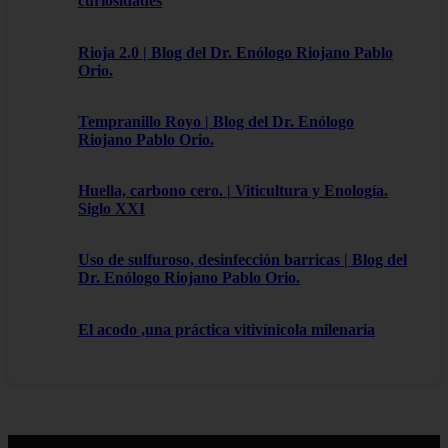
curiosidades
Rioja 2.0 | Blog del Dr. Enólogo Riojano Pablo
Orio.
Tempranillo Royo | Blog del Dr. Enólogo
Riojano Pablo Orio.
Huella, carbono cero. | Viticultura y Enología.
Siglo XXI
Uso de sulfuroso, desinfección barricas | Blog del
Dr. Enólogo Riojano Pablo Orio.
El acodo ,una práctica vitivínicola milenaria