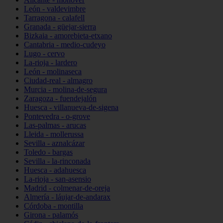
León - valdevimbre
Tarragona - calafell
Granada - güejar-sierra
Bizkaia - amorebieta-etxano
Cantabria - medio-cudeyo
Lugo - cervo
La-rioja - lardero
León - molinaseca
Ciudad-real - almagro
Murcia - molina-de-segura
Zaragoza - fuendejalón
Huesca - villanueva-de-sigena
Pontevedra - o-grove
Las-palmas - arucas
Lleida - mollerussa
Sevilla - aznalcázar
Toledo - bargas
Sevilla - la-rinconada
Huesca - adahuesca
La-rioja - san-asensio
Madrid - colmenar-de-oreja
Almería - láujar-de-andarax
Córdoba - montilla
Girona - palamós