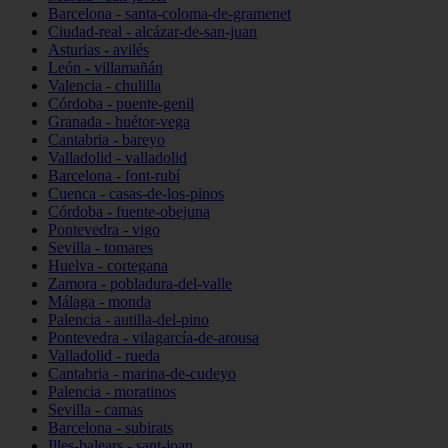
Barcelona - santa-coloma-de-gramenet
Ciudad-real - alcázar-de-san-juan
Asturias - avilés
León - villamañán
Valencia - chulilla
Córdoba - puente-genil
Granada - huétor-vega
Cantabria - bareyo
Valladolid - valladolid
Barcelona - font-rubí
Cuenca - casas-de-los-pinos
Córdoba - fuente-obejuna
Pontevedra - vigo
Sevilla - tomares
Huelva - cortegana
Zamora - pobladura-del-valle
Málaga - monda
Palencia - autilla-del-pino
Pontevedra - vilagarcía-de-arousa
Valladolid - rueda
Cantabria - marina-de-cudeyo
Palencia - moratinos
Sevilla - camas
Barcelona - subirats
Illes-balears - sant-joan