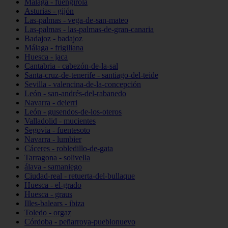
Málaga - fuengirola
Asturias - gijón
Las-palmas - vega-de-san-mateo
Las-palmas - las-palmas-de-gran-canaria
Badajoz - badajoz
Málaga - frigiliana
Huesca - jaca
Cantabria - cabezón-de-la-sal
Santa-cruz-de-tenerife - santiago-del-teide
Sevilla - valencina-de-la-concepción
León - san-andrés-del-rabanedo
Navarra - deierri
León - gusendos-de-los-oteros
Valladolid - mucientes
Segovia - fuentesoto
Navarra - lumbier
Cáceres - robledillo-de-gata
Tarragona - solivella
álava - samaniego
Ciudad-real - retuerta-del-bullaque
Huesca - el-grado
Huesca - graus
Illes-balears - ibiza
Toledo - orgaz
Córdoba - peñarroya-pueblonuevo