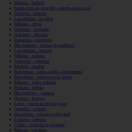
Burgos - burgos
Santa-cruz-de-tenerife - puerto-de-la-cruz
Almería - almería
Las-palmas - la-oliva
Málaga - mijas
Granada - granada
Alicante - alicante
Zaragoza - zaragoza
Illes-balears - palma-de-mallorca
Las-palmas - teguise
Málaga - málaga
Valencia - valencia
Madrid - madrid
Barcelona - palau-solità-i-plegamans
Barcelona - vilanova-i-la-geltrú
Málaga - vélez-málaga
Bizkaia - bilbao
Illes-balears - campos
Huesca - huesca
León - valencia-de-don-juan
Asturias - oviedo
Barcelona - vilanova-del-camí
Zamora - zamora
Cádiz - conil-de-la-frontera
Málaga - cártama