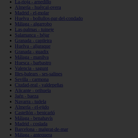
La-rioja - arnedillo
Almería - huércal-overa
Madrid - el-molar
Huelva - bollullos-par-del-condado
Málaga - algarrobo
Las-palmas - tuineje
Salamanca - béjar
Granada - capileira
Huelva - aljaraque
Granada - guadix
Málaga - manilva
Huesca - barbastro
Valencia - sagunt
Illes-balears - ses-salines
Sevilla - carmona
Ciudad-real - valdepeñas
Alicante - orihuela
Jaén - baeza
Navarra - tudela
Almería - el-ejido
Castellón - benicarló
Málaga - benahavís
Madrid - coslada
Barcelona - malgrat-de-mar
Málaga - antequera