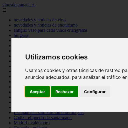
vinosdegranada.es
☰
novedades y noticias de vino
novedades y noticias de enoturismo
antiguo vaso para catar vinos crucigrama
bulgaria
comprar
espana
tipo
Utilizamos cookies
vinos
Córdoba - córdoba
Sevilla - sevilla
Usamos cookies y otras técnicas de rastreo pa
Barcelona - barcelona
Ciudad-real - montiel
anuncios adecuados, para analizar el tráfico e
Santa-cruz-de-tenerife - guía-de-isora
La-rioja - casalarreina
Aceptar
Rechazar
Configurar
Almería - roquetas-de-mar
Madrid - pozuelo-de-alarcón
Granada - almuñécar
Illes-balears - alcúdia
Las-palmas - san-bartolomé-de-tirajana
Cádiz - el-puerto-de-santa-maría
Madrid - valdemoro
Granada - pulianas