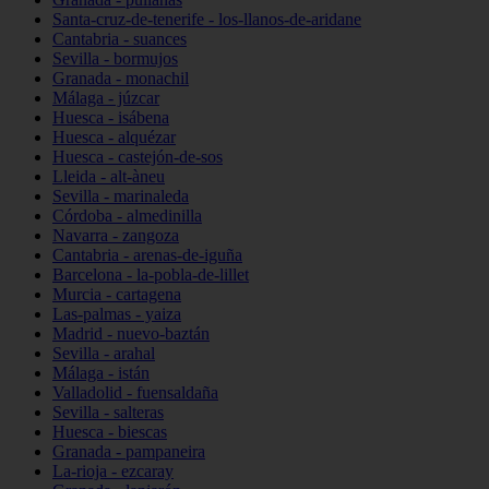
Santa-cruz-de-tenerife - los-llanos-de-aridane
Cantabria - suances
Sevilla - bormujos
Granada - monachil
Málaga - júzcar
Huesca - isábena
Huesca - alquézar
Huesca - castejón-de-sos
Lleida - alt-àneu
Sevilla - marinaleda
Córdoba - almedinilla
Navarra - zangoza
Cantabria - arenas-de-iguña
Barcelona - la-pobla-de-lillet
Murcia - cartagena
Las-palmas - yaiza
Madrid - nuevo-baztán
Sevilla - arahal
Málaga - istán
Valladolid - fuensaldaña
Sevilla - salteras
Huesca - biescas
Granada - pampaneira
La-rioja - ezcaray