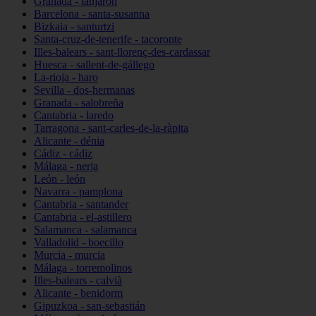
Granada - lanjarón
Barcelona - santa-susanna
Bizkaia - santurtzi
Santa-cruz-de-tenerife - tacoronte
Illes-balears - sant-llorenç-des-cardassar
Huesca - sallent-de-gállego
La-rioja - haro
Sevilla - dos-hermanas
Granada - salobreña
Cantabria - laredo
Tarragona - sant-carles-de-la-ràpita
Alicante - dénia
Cádiz - cádiz
Málaga - nerja
León - león
Navarra - pamplona
Cantabria - santander
Cantabria - el-astillero
Salamanca - salamanca
Valladolid - boecillo
Murcia - murcia
Málaga - torremolinos
Illes-balears - calvià
Alicante - benidorm
Gipuzkoa - san-sebastián