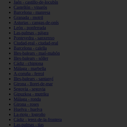
Jaén - castillo-de-locubín
Castellón - vinaròs
Barcelona - manresa
Granada - motril
Asturias - cangas-de-onís
León - ponferrada
Las-palmas - pájara
Pontevedra - sanxenxo
Ciudad-real - ciudad-real
Barcelona - calella
Illes-balears - maó-mahón
Illes-balears - sóller
Cádiz - chipiona
Málaga - marbella
A-coruña - ferrol
Illes-balears - santanyí
Girona - lloret-de-mar
Segovia - segovia
Gipuzkoa - mutriku
Málaga - ronda
Girona - roses
Huelva - huelva
La-rioja - logroño
Cádiz - jerez-de-la-frontera
Las-palmas - tías