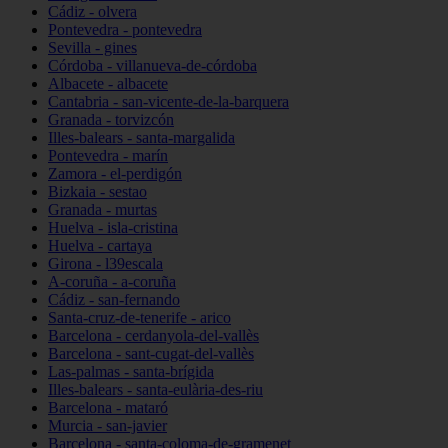
Cádiz - olvera
Pontevedra - pontevedra
Sevilla - gines
Córdoba - villanueva-de-córdoba
Albacete - albacete
Cantabria - san-vicente-de-la-barquera
Granada - torvizcón
Illes-balears - santa-margalida
Pontevedra - marín
Zamora - el-perdigón
Bizkaia - sestao
Granada - murtas
Huelva - isla-cristina
Huelva - cartaya
Girona - l39escala
A-coruña - a-coruña
Cádiz - san-fernando
Santa-cruz-de-tenerife - arico
Barcelona - cerdanyola-del-vallès
Barcelona - sant-cugat-del-vallès
Las-palmas - santa-brígida
Illes-balears - santa-eulària-des-riu
Barcelona - mataró
Murcia - san-javier
Barcelona - santa-coloma-de-gramenet