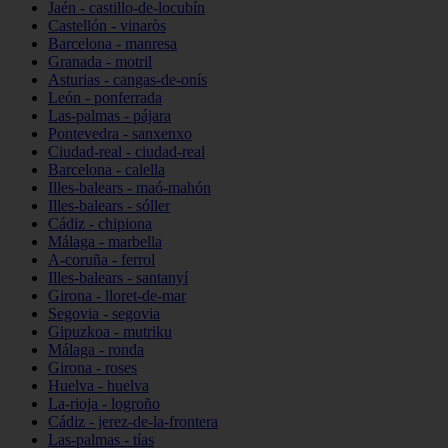
Jaén - castillo-de-locubín
Castellón - vinaròs
Barcelona - manresa
Granada - motril
Asturias - cangas-de-onís
León - ponferrada
Las-palmas - pájara
Pontevedra - sanxenxo
Ciudad-real - ciudad-real
Barcelona - calella
Illes-balears - maó-mahón
Illes-balears - sóller
Cádiz - chipiona
Málaga - marbella
A-coruña - ferrol
Illes-balears - santanyí
Girona - lloret-de-mar
Segovia - segovia
Gipuzkoa - mutriku
Málaga - ronda
Girona - roses
Huelva - huelva
La-rioja - logroño
Cádiz - jerez-de-la-frontera
Las-palmas - tías