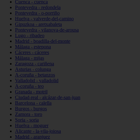
Cuenca - cuenca
Pontevedra - redondela
Pontevedra - o-porriño
Huelva - valverde-del-camino
Gipuzkoa - aretxabaleta
Pontevedra - vilanova-de-arousa
Lugo - ribadeo
Madrid - boadilla-del-monte
Málaga - estepona
Cáceres - cáceres
Málaga - mijas
Zaragoza - cariñena
Asturias - colunga
A-coruña - betanzos
Valladolid - valladolid
A-coruña - teo
Granada - motril
Ciudad-real - alcázar-de-san-juan
Barcelona - calella
Burgos - burgos
Zamora - toro
Soria - soria
Huelva - moguer
Alicante - la-vila-joiosa
Madrid - aranjuez