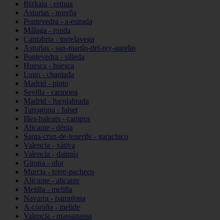
Bizkaia - ermua
Asturias - noreña
Pontevedra - a-estrada
Málaga - ronda
Cantabria - torrelavega
Asturias - san-martín-del-rey-aurelio
Pontevedra - silleda
Huesca - huesca
Lugo - chantada
Madrid - pinto
Sevilla - carmona
Madrid - fuenlabrada
Tarragona - falset
Illes-balears - campos
Alicante - dénia
Santa-cruz-de-tenerife - garachico
Valencia - xàtiva
Valencia - daimús
Girona - olot
Murcia - torre-pacheco
Alicante - alicante
Melilla - melilla
Navarra - pamplona
A-coruña - melide
Valencia - massanassa