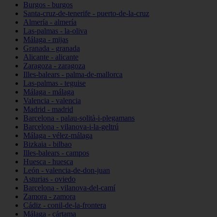
Burgos - burgos
Santa-cruz-de-tenerife - puerto-de-la-cruz
Almería - almería
Las-palmas - la-oliva
Málaga - mijas
Granada - granada
Alicante - alicante
Zaragoza - zaragoza
Illes-balears - palma-de-mallorca
Las-palmas - teguise
Málaga - málaga
Valencia - valencia
Madrid - madrid
Barcelona - palau-solità-i-plegamans
Barcelona - vilanova-i-la-geltrú
Málaga - vélez-málaga
Bizkaia - bilbao
Illes-balears - campos
Huesca - huesca
León - valencia-de-don-juan
Asturias - oviedo
Barcelona - vilanova-del-camí
Zamora - zamora
Cádiz - conil-de-la-frontera
Málaga - cártama