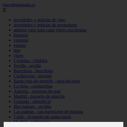
vinosdegranada.es
☰
novedades y noticias de vino
novedades y noticias de enoturismo
antiguo vaso para catar vinos crucigrama
bulgaria
comprar
espana
tipo
vinos
Córdoba - córdoba
Sevilla - sevilla
Barcelona - barcelona
Ciudad-real - montiel
Santa-cruz-de-tenerife - guía-de-isora
La-rioja - casalarreina
Almería - roquetas-de-mar
Madrid - pozuelo-de-alarcón
Granada - almuñécar
Illes-balears - alcúdia
Las-palmas - san-bartolomé-de-tirajana
Cádiz - el-puerto-de-santa-maría
Madrid - valdemoro
Granada - pulianas