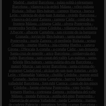
Madrid - madrid
Barcelona - palau-solità-i-plegamans
Barcelona - vilanova-i-la-geltrú
Málaga - vélez-málaga
Bizkaia - bilbao
Illes-balears - campos
Huesca - huesca
León - valencia-de-don-juan
Asturias - oviedo
Barcelona -
vilanova-del-camí
Zamora - zamora
Cádiz - conil-de-la-
frontera
Málaga - cártama
Cádiz - olvera
Pontevedra -
pontevedra
Sevilla - gines
Córdoba - villanueva-de-córdoba
Albacete - albacete
Cantabria - san-vicente-de-la-barquera
Granada - torvizcón
Illes-balears - santa-margalida
Pontevedra - marín
Zamora - el-perdigón
Bizkaia - sestao
Granada - murtas
Huelva - isla-cristina
Huelva - cartaya
Girona - l39escala
A-coruña - a-coruña
Cádiz - san-fernando
Santa-cruz-de-tenerife - arico
Barcelona - cerdanyola-del-
vallès
Barcelona - sant-cugat-del-vallès
Las-palmas - santa-
brígida
Illes-balears - santa-eulària-des-riu
Barcelona -
mataró
Murcia - san-javier
Barcelona - santa-coloma-de-
gramenet
Ciudad-real - alcázar-de-san-juan
Asturias - avilés
León - villamañán
Valencia - chulilla
Córdoba - puente-genil
Granada - huétor-vega
Cantabria - bareyo
Valladolid -
valladolid
Barcelona - font-rubí
Cuenca - casas-de-los-pinos
Córdoba - fuente-obejuna
Pontevedra - vigo
Sevilla -
tomares
Huelva - cortegana
Zamora - pobladura-del-valle
Málaga - monda
Palencia - autilla-del-pino
Pontevedra -
vilagarcía-de-arousa
Valladolid - rueda
Cantabria - marina-
de-cudeyo
Palencia - moratinos
Sevilla - camas
Barcelona -