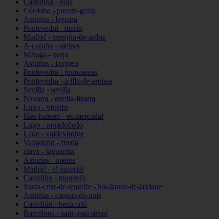
Cantabria - noja
Córdoba - puente-genil
Asturias - laviana
Pontevedra - marín
Madrid - torrejón-de-ardoz
A-coruña - oleiros
Málaga - nerja
Asturias - langreo
Pontevedra - ponteareas
Pontevedra - a-illa-de-arousa
Sevilla - sevilla
Navarra - estella-lizarra
Lugo - viveiro
Illes-balears - es-mercadal
Lugo - mondoñedo
León - valdevimbre
Valladolid - rueda
álava - laguardia
Asturias - mieres
Madrid - el-escorial
Castellón - moncofa
Santa-cruz-de-tenerife - los-llanos-de-aridane
Asturias - cangas-de-onís
Castellón - benicarló
Barcelona - sant-joan-despí