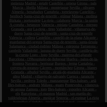
sigüenza
Madrid - getafe
Castellón - orpesa
Girona - pals
Murcia - librilla
Málaga - montejaque
Sevilla - olivares
Almería - benahadux
Cantabria - torrelavega
Castellón -
benlloch
Santa-cruz-de-tenerife - güímar
Málaga - mollina
Bizkaia - portugalete
La-rioja - calahorra
Murcia - la-unión
A-coruña - betanzos
Valencia - mislata
Cantabria - miengo
Granada - gor
La-rioja - tirgo
Valladolid - villanueva-de-
duero
Santa-cruz-de-tenerife - santa-cruz-de-tenerife
Valencia - cullera
Castellón - castelló-de-la-plana
Alicante -
guardamar-del-segura
Santa-cruz-de-tenerife - santa-úrsula
Salamanca - ciudad-rodrigo
Málaga - estepona
Tarragona -
cambrils
Valladolid - laguna-de-duero
Sevilla - castilleja-de-
la-cuesta
Lugo - lugo
Sevilla - mairena-del-aljarafe
Barcelona - l39hospitalet-de-llobregat
Huelva - palos-de-la-
frontera
Navarra - berriozar
Burgos - lerma
Cantabria -
corvera-de-toranzo
Cáceres - montánchez
Girona - blanes
Granada - albuñol
Sevilla - alcalá-de-guadaíra
Alicante -
altea
Madrid - villarejo-de-salvanés
Cuenca - tarancón
Sevilla - pedrera
Toledo - manzaneque
Illes-balears - artà
Illes-balears - andratx
Málaga - guaro
Pontevedra - vilanova-
de-arousa
Zamora - toro
Illes-balears - esporles
Alicante -
elx
Barcelona - el-masnou
Madrid - san-martín-de-
valdeiglesias
Almería - mojácar
Segovia - el-espinar
La-rioja
- hormilleja
Córdoba - iznájar
Ciudad-real - socuéllamos
Alicante - petrer
Bizkaia - zalla
La-rioja - ábalos
Madrid -