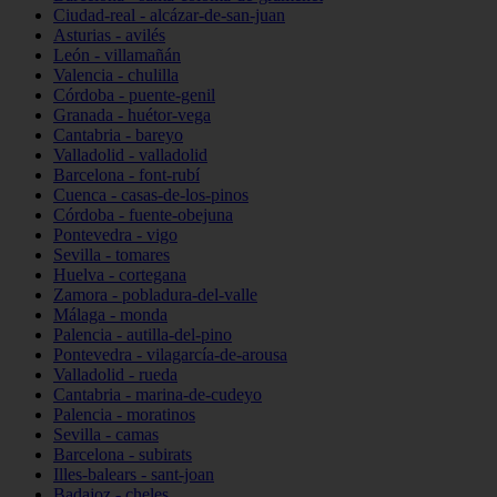
Ciudad-real - alcázar-de-san-juan
Asturias - avilés
León - villamañán
Valencia - chulilla
Córdoba - puente-genil
Granada - huétor-vega
Cantabria - bareyo
Valladolid - valladolid
Barcelona - font-rubí
Cuenca - casas-de-los-pinos
Córdoba - fuente-obejuna
Pontevedra - vigo
Sevilla - tomares
Huelva - cortegana
Zamora - pobladura-del-valle
Málaga - monda
Palencia - autilla-del-pino
Pontevedra - vilagarcía-de-arousa
Valladolid - rueda
Cantabria - marina-de-cudeyo
Palencia - moratinos
Sevilla - camas
Barcelona - subirats
Illes-balears - sant-joan
Badajoz - cheles