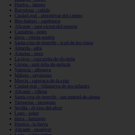
Huelva - jabugo
Barcelona - cabrils
Ciudad-real - almodóvar-del-campo
Illes-balears - capdepera
Alicante - sant-vicent-del-raspeig
Cantabria - potes
álava - vitoria-gasteiz
Santa-cruz-de-tenerife - icod-de-los-vinos
Almería - adra
Asturias - siero
La-rioja - cuzcurrita-de-río-tirón
Girona - sant-feliu-de-guíxols
Valencia - alboraya
Málaga - sayalonga
Murcia - caravaca-de-la-cruz
Ciudad-real - villanueva-de-los-infantes
Alicante - villena
Santa-cruz-de-tenerife - san-miguel-de-abona
Tarragona - tarragona
Sevilla - el-viso-del-alcor
Lugo - sober
álava - lantziego
Huesca - la-fueva
Alicante - monòver
León - valdevimbre