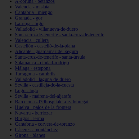
A-coruña - betanzos
Valencia - mislata
Cantabria - miengo
Granada - gor
La-rioja - tirgo
Valladolid - villanueva-de-duero
Santa-cruz-de-tenerife - santa-cruz-de-tenerife
Valencia - cullera
Castellón - castelló-de-la-plana
Alicante - guardamar-del-segura
Santa-cruz-de-tenerife - santa-úrsula
Salamanca - ciudad-rodrigo
Málaga - estepona
Tarragona - cambrils
Valladolid - laguna-de-duero
Sevilla - castilleja-de-la-cuesta
Lugo - lugo
Sevilla - mairena-del-aljarafe
Barcelona - l39hospitalet-de-llobregat
Huelva - palos-de-la-frontera
Navarra - berriozar
Burgos - lerma
Cantabria - corvera-de-toranzo
Cáceres - montánchez
Girona - blanes