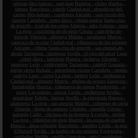
subirats
Illes-balears - sant-joan
Badajoz - cheles
Huelva -
jabugo
Barcelona - cabrils
Ciudad-real - almodóvar-del-
campo
Illes-balears - capdepera
Alicante - sant-vicent-del-
raspeig
Cantabria - potes
álava - vitoria-gasteiz
Santa-cruz-
de-tenerife - icod-de-los-vinos
Almería - adra
Asturias - siero
La-rioja - cuzcurrita-de-río-tirón
Girona - sant-feliu-de-
guíxols
Valencia - alboraya
Málaga - sayalonga
Murcia -
caravaca-de-la-cruz
Ciudad-real - villanueva-de-los-infantes
Alicante - villena
Santa-cruz-de-tenerife - san-miguel-de-
abona
Tarragona - tarragona
Sevilla - el-viso-del-alcor
Lugo
- sober
álava - lantziego
Huesca - la-fueva
Alicante -
monòver
León - valdevimbre
Tarragona - calafell
Granada -
güejar-sierra
Bizkaia - amorebieta-etxano
Cantabria - medio-
cudeyo
Lugo - cervo
La-rioja - lardero
León - molinaseca
Ciudad-real - almagro
Murcia - molina-de-segura
Zaragoza -
fuendejalón
Huesca - villanueva-de-sigena
Pontevedra - o-
grove
Las-palmas - arucas
Lleida - mollerussa
Sevilla -
aznalcázar
Toledo - bargas
Sevilla - la-rinconada
Huesca -
adahuesca
La-rioja - san-asensio
Madrid - colmenar-de-oreja
Almería - láujar-de-andarax
Córdoba - montilla
Girona -
palamós
Cádiz - chiclana-de-la-frontera
A-coruña - melide
La-rioja - villalobar-de-rioja
Madrid - las-rozas-de-madrid
Huesca - aínsa-sobrarbe
Barcelona - manlleu
Lleida - la-seu-
d39urgell
Sevilla - la-puebla-de-los-infantes
Pontevedra -
cambados
Melilla - melilla
Gipuzkoa - orio
Guadalajara -