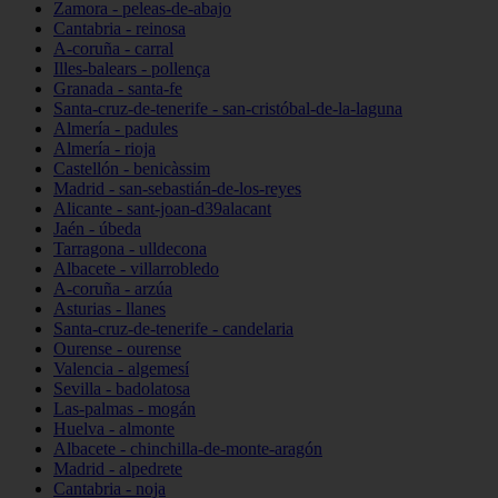
Zamora - peleas-de-abajo
Cantabria - reinosa
A-coruña - carral
Illes-balears - pollença
Granada - santa-fe
Santa-cruz-de-tenerife - san-cristóbal-de-la-laguna
Almería - padules
Almería - rioja
Castellón - benicàssim
Madrid - san-sebastián-de-los-reyes
Alicante - sant-joan-d39alacant
Jaén - úbeda
Tarragona - ulldecona
Albacete - villarrobledo
A-coruña - arzúa
Asturias - llanes
Santa-cruz-de-tenerife - candelaria
Ourense - ourense
Valencia - algemesí
Sevilla - badolatosa
Las-palmas - mogán
Huelva - almonte
Albacete - chinchilla-de-monte-aragón
Madrid - alpedrete
Cantabria - noja