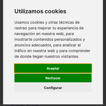
Santa-cruz-de-tenerife - los-llanos-de-aridane
Cantabria - suances
Utilizamos cookies
Sevilla - bormujos
Granada - monachil
Málaga - júzcar
Usamos cookies y otras técnicas de
Huesca - isábena
rastreo para mejorar tu experiencia de
Huesca - alquézar
navegación en nuestra web, para
Huesca - castejón-de-sos
Lleida - alt-àneu
mostrarte contenidos personalizados y
Sevilla - marinaleda
anuncios adecuados, para analizar el
Córdoba - almedinilla
tráfico en nuestra web y para comprender
Navarra - zangoza
Cantabria - arenas-de-iguña
de donde llegan nuestros visitantes.
Barcelona - la-pobla-de-lillet
Murcia - cartagena
Las-palmas - yaiza
Aceptar
Madrid - nuevo-baztán
Sevilla - arahal
Rechazar
Málaga - istán
Valladolid - fuensaldaña
Configurar
Sevilla - salteras
Huesca - biescas
Granada - pampaneira
La-rioja - ezcaray