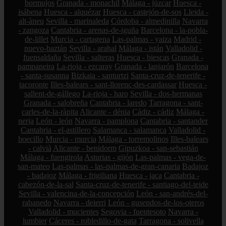
bormujos
Granada - monachil
Málaga - júzcar
Huesca -
isábena
Huesca - alquézar
Huesca - castejón-de-sos
Lleida -
alt-àneu
Sevilla - marinaleda
Córdoba - almedinilla
Navarra
- zangoza
Cantabria - arenas-de-iguña
Barcelona - la-pobla-
de-lillet
Murcia - cartagena
Las-palmas - yaiza
Madrid -
nuevo-baztán
Sevilla - arahal
Málaga - istán
Valladolid -
fuensaldaña
Sevilla - salteras
Huesca - biescas
Granada -
pampaneira
La-rioja - ezcaray
Granada - lanjarón
Barcelona
- santa-susanna
Bizkaia - santurtzi
Santa-cruz-de-tenerife -
tacoronte
Illes-balears - sant-llorenç-des-cardassar
Huesca -
sallent-de-gállego
La-rioja - haro
Sevilla - dos-hermanas
Granada - salobreña
Cantabria - laredo
Tarragona - sant-
carles-de-la-ràpita
Alicante - dénia
Cádiz - cádiz
Málaga -
nerja
León - león
Navarra - pamplona
Cantabria - santander
Cantabria - el-astillero
Salamanca - salamanca
Valladolid -
boecillo
Murcia - murcia
Málaga - torremolinos
Illes-balears
- calvià
Alicante - benidorm
Gipuzkoa - san-sebastián
Málaga - fuengirola
Asturias - gijón
Las-palmas - vega-de-
san-mateo
Las-palmas - las-palmas-de-gran-canaria
Badajoz
- badajoz
Málaga - frigiliana
Huesca - jaca
Cantabria -
cabezón-de-la-sal
Santa-cruz-de-tenerife - santiago-del-teide
Sevilla - valencina-de-la-concepción
León - san-andrés-del-
rabanedo
Navarra - deierri
León - gusendos-de-los-oteros
Valladolid - mucientes
Segovia - fuentesoto
Navarra -
lumbier
Cáceres - robledillo-de-gata
Tarragona - solivella