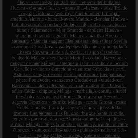
álava - samaniego
Ciudad-real - retuerta-del-bullaque
Huesca - el-grado
Huesca - graus
Illes-balears - ibiza
Toledo
- orgaz
Córdoba - peñarroya-pueblonuevo
La-rioja -
arnedillo
Almería - huércal-overa
Madrid - el-molar
Huelva -
bollullos-par-del-condado
Málaga - algarrobo
Las-palmas -
tuineje
Salamanca - béjar
Granada - capileira
Huelva -
aljaraque
Granada - guadix
Málaga - manilva
Huesca -
barbastro
Valencia - sagunt
Illes-balears - ses-salines
Sevilla
- carmona
Ciudad-real - valdepeñas
Alicante - orihuela
Jaén
- baeza
Navarra - tudela
Almería - el-ejido
Castellón -
benicarló
Málaga - benahavís
Madrid - coslada
Barcelona -
malgrat-de-mar
Málaga - antequera
Jaén - castillo-de-locubín
Castellón - vinaròs
Barcelona - manresa
Granada - motril
Asturias - cangas-de-onís
León - ponferrada
Las-palmas -
pájara
Pontevedra - sanxenxo
Ciudad-real - ciudad-real
Barcelona - calella
Illes-balears - maó-mahón
Illes-balears -
sóller
Cádiz - chipiona
Málaga - marbella
A-coruña - ferrol
Illes-balears - santanyí
Girona - lloret-de-mar
Segovia -
segovia
Gipuzkoa - mutriku
Málaga - ronda
Girona - roses
Huelva - huelva
La-rioja - logroño
Cádiz - jerez-de-la-
frontera
Las-palmas - tías
Burgos - burgos
Santa-cruz-de-
tenerife - puerto-de-la-cruz
Almería - almería
Las-palmas -
la-oliva
Málaga - mijas
Granada - granada
Alicante - alicante
Zaragoza - zaragoza
Illes-balears - palma-de-mallorca
Las-
palmas - teguise
Málaga - málaga
Valencia - valencia