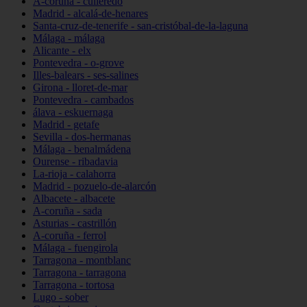
A-coruña - culleredo
Madrid - alcalá-de-henares
Santa-cruz-de-tenerife - san-cristóbal-de-la-laguna
Málaga - málaga
Alicante - elx
Pontevedra - o-grove
Illes-balears - ses-salines
Girona - lloret-de-mar
Pontevedra - cambados
álava - eskuernaga
Madrid - getafe
Sevilla - dos-hermanas
Málaga - benalmádena
Ourense - ribadavia
La-rioja - calahorra
Madrid - pozuelo-de-alarcón
Albacete - albacete
A-coruña - sada
Asturias - castrillón
A-coruña - ferrol
Málaga - fuengirola
Tarragona - montblanc
Tarragona - tarragona
Tarragona - tortosa
Lugo - sober