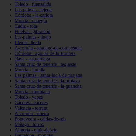
Toledo - fuensalida
Las-palmas - tejeda
Córdoba - la-carlota
Murcia - cehegín
Cádiz - rota
Huelva - gibraleón
Las-palmas - tinajo
Lleida - lleida
A-coruña - santiago-de-compostela
Córdoba - aguilar-de-la-frontera
álava - eskuernaga
Santa-cruz-de-tenerife - tegueste
Murcia - jumilla
Las-palmas - santa-lucía-de-tirajana
Santa-cruz-de-tenerife - la-orotava
Santa-cruz-de-tenerife - la-guancha
Murcia - moratalla
Toledo - yepes
Cáceres - cáceres
Valencia - torrent
A-coruña - ribeira
Pontevedra - caldas-de-reis
Málaga - torrox
Almería - olula-del-río
Barcelona - montgat