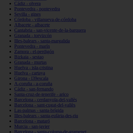
Cádiz - olvera
Pontevedra - pontevedra
Sevilla - gines
Córdoba - villanueva-de-córdoba
Albacete - albacete
Cantabria - san-vicente-de-la-barquera
Granada - torvizcón
Illes-balears - santa-margalida
Pontevedra - marín
Zamora - el-perdigón
Bizkaia - sestao
Granada - murtas
Huelva - isla-cristina
Huelva - cartaya
Girona - l39escala
A-coruña - a-coruña
Cádiz - san-fernando
Santa-cruz-de-tenerife - arico
Barcelona - cerdanyola-del-vallès
Barcelona - sant-cugat-del-vallès
Las-palmas - santa-brígida
Illes-balears - santa-eulària-des-riu
Barcelona - mataró
Murcia - san-javier
Barcelona - santa-coloma-de-gramenet