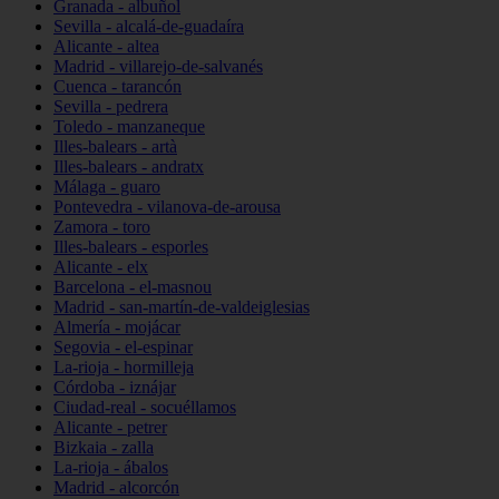
Granada - albuñol
Sevilla - alcalá-de-guadaíra
Alicante - altea
Madrid - villarejo-de-salvanés
Cuenca - tarancón
Sevilla - pedrera
Toledo - manzaneque
Illes-balears - artà
Illes-balears - andratx
Málaga - guaro
Pontevedra - vilanova-de-arousa
Zamora - toro
Illes-balears - esporles
Alicante - elx
Barcelona - el-masnou
Madrid - san-martín-de-valdeiglesias
Almería - mojácar
Segovia - el-espinar
La-rioja - hormilleja
Córdoba - iznájar
Ciudad-real - socuéllamos
Alicante - petrer
Bizkaia - zalla
La-rioja - ábalos
Madrid - alcorcón