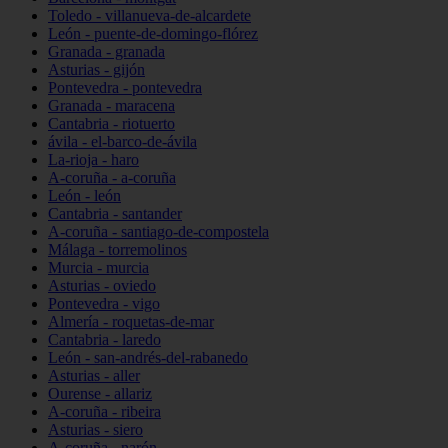
Toledo - villanueva-de-alcardete
León - puente-de-domingo-flórez
Granada - granada
Asturias - gijón
Pontevedra - pontevedra
Granada - maracena
Cantabria - riotuerto
ávila - el-barco-de-ávila
La-rioja - haro
A-coruña - a-coruña
León - león
Cantabria - santander
A-coruña - santiago-de-compostela
Málaga - torremolinos
Murcia - murcia
Asturias - oviedo
Pontevedra - vigo
Almería - roquetas-de-mar
Cantabria - laredo
León - san-andrés-del-rabanedo
Asturias - aller
Ourense - allariz
A-coruña - ribeira
Asturias - siero
A-coruña - narón