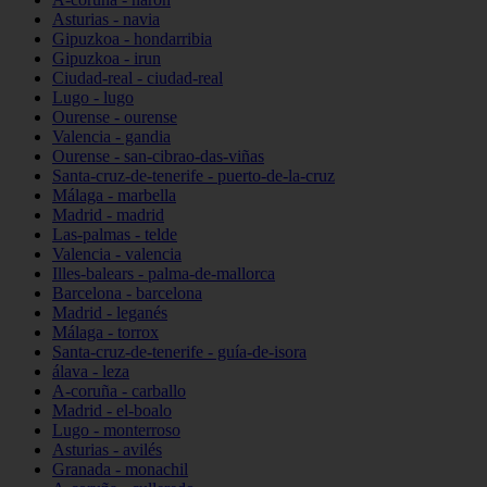
Asturias - navia
Gipuzkoa - hondarribia
Gipuzkoa - irun
Ciudad-real - ciudad-real
Lugo - lugo
Ourense - ourense
Valencia - gandia
Ourense - san-cibrao-das-viñas
Santa-cruz-de-tenerife - puerto-de-la-cruz
Málaga - marbella
Madrid - madrid
Las-palmas - telde
Valencia - valencia
Illes-balears - palma-de-mallorca
Barcelona - barcelona
Madrid - leganés
Málaga - torrox
Santa-cruz-de-tenerife - guía-de-isora
álava - leza
A-coruña - carballo
Madrid - el-boalo
Lugo - monterroso
Asturias - avilés
Granada - monachil