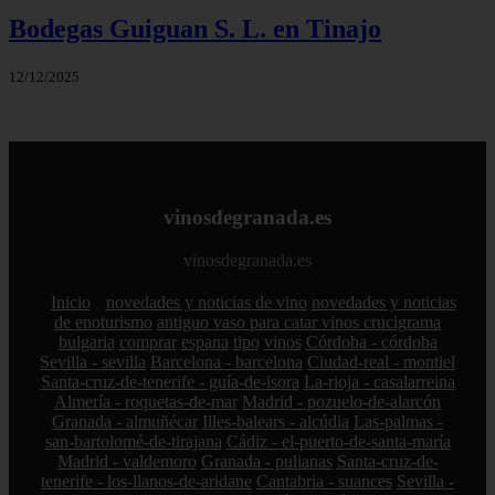
Bodegas Guiguan S. L. en Tinajo
12/12/2025
vinosdegranada.es
vinosdegranada.es
Inicio
novedades y noticias de vino
novedades y noticias
de enoturismo
antiguo vaso para catar vinos crucigrama
bulgaria
comprar
espana
tipo
vinos
Córdoba - córdoba
Sevilla - sevilla
Barcelona - barcelona
Ciudad-real - montiel
Santa-cruz-de-tenerife - guía-de-isora
La-rioja - casalarreina
Almería - roquetas-de-mar
Madrid - pozuelo-de-alarcón
Granada - almuñécar
Illes-balears - alcúdia
Las-palmas -
san-bartolomé-de-tirajana
Cádiz - el-puerto-de-santa-maría
Madrid - valdemoro
Granada - pulianas
Santa-cruz-de-
tenerife - los-llanos-de-aridane
Cantabria - suances
Sevilla -