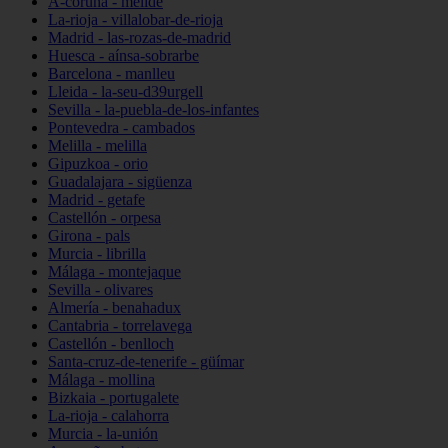
A-coruña - melide
La-rioja - villalobar-de-rioja
Madrid - las-rozas-de-madrid
Huesca - aínsa-sobrarbe
Barcelona - manlleu
Lleida - la-seu-d39urgell
Sevilla - la-puebla-de-los-infantes
Pontevedra - cambados
Melilla - melilla
Gipuzkoa - orio
Guadalajara - sigüenza
Madrid - getafe
Castellón - orpesa
Girona - pals
Murcia - librilla
Málaga - montejaque
Sevilla - olivares
Almería - benahadux
Cantabria - torrelavega
Castellón - benlloch
Santa-cruz-de-tenerife - güímar
Málaga - mollina
Bizkaia - portugalete
La-rioja - calahorra
Murcia - la-unión