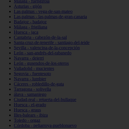
Málaga - fuengirola
Asturias - gijón
Las-palmas - vega-de-san-mateo
Las-palmas - las-palmas-de-gran-canaria
Badajoz - badajoz
Málaga - frigiliana
Huesca - jaca
Cantabria - cabezón-de-la-sal
Santa-cruz-de-tenerife - santiago-del-teide
Sevilla - valencina-de-la-concepción
León - san-andrés-del-rabanedo
Navarra - deierri
León - gusendos-de-los-oteros
Valladolid - mucientes
Segovia - fuentesoto
Navarra - lumbier
Cáceres - robledillo-de-gata
Tarragona - solivella
álava - samaniego
Ciudad-real - retuerta-del-bullaque
Huesca - el-grado
Huesca - graus
Illes-balears - ibiza
Toledo - orgaz
Córdoba - peñarroya-pueblonuevo