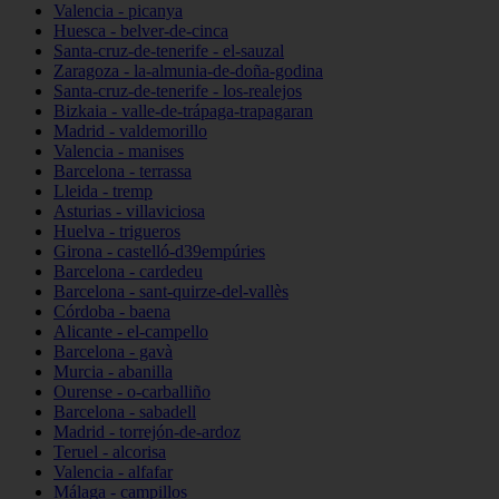
Valencia - picanya
Huesca - belver-de-cinca
Santa-cruz-de-tenerife - el-sauzal
Zaragoza - la-almunia-de-doña-godina
Santa-cruz-de-tenerife - los-realejos
Bizkaia - valle-de-trápaga-trapagaran
Madrid - valdemorillo
Valencia - manises
Barcelona - terrassa
Lleida - tremp
Asturias - villaviciosa
Huelva - trigueros
Girona - castelló-d39empúries
Barcelona - cardedeu
Barcelona - sant-quirze-del-vallès
Córdoba - baena
Alicante - el-campello
Barcelona - gavà
Murcia - abanilla
Ourense - o-carballiño
Barcelona - sabadell
Madrid - torrejón-de-ardoz
Teruel - alcorisa
Valencia - alfafar
Málaga - campillos