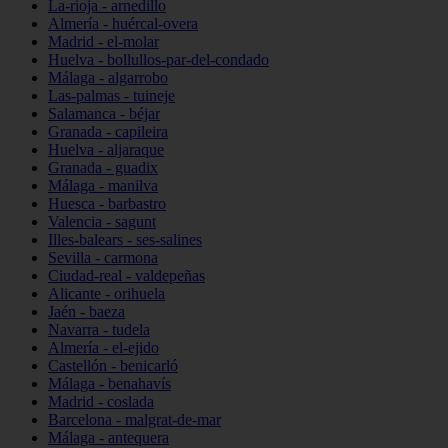
La-rioja - arnedillo
Almería - huércal-overa
Madrid - el-molar
Huelva - bollullos-par-del-condado
Málaga - algarrobo
Las-palmas - tuineje
Salamanca - béjar
Granada - capileira
Huelva - aljaraque
Granada - guadix
Málaga - manilva
Huesca - barbastro
Valencia - sagunt
Illes-balears - ses-salines
Sevilla - carmona
Ciudad-real - valdepeñas
Alicante - orihuela
Jaén - baeza
Navarra - tudela
Almería - el-ejido
Castellón - benicarló
Málaga - benahavís
Madrid - coslada
Barcelona - malgrat-de-mar
Málaga - antequera