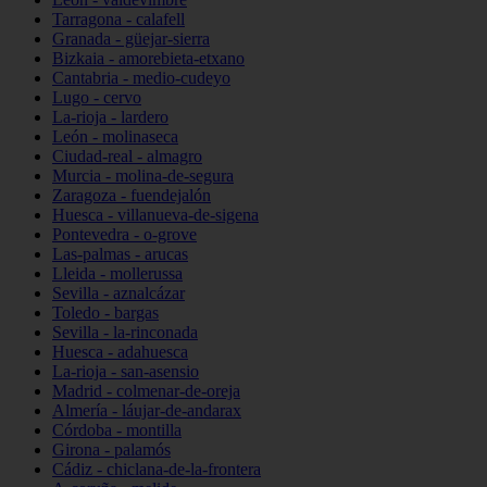
Tarragona - calafell
Granada - güejar-sierra
Bizkaia - amorebieta-etxano
Cantabria - medio-cudeyo
Lugo - cervo
La-rioja - lardero
León - molinaseca
Ciudad-real - almagro
Murcia - molina-de-segura
Zaragoza - fuendejalón
Huesca - villanueva-de-sigena
Pontevedra - o-grove
Las-palmas - arucas
Lleida - mollerussa
Sevilla - aznalcázar
Toledo - bargas
Sevilla - la-rinconada
Huesca - adahuesca
La-rioja - san-asensio
Madrid - colmenar-de-oreja
Almería - láujar-de-andarax
Córdoba - montilla
Girona - palamós
Cádiz - chiclana-de-la-frontera