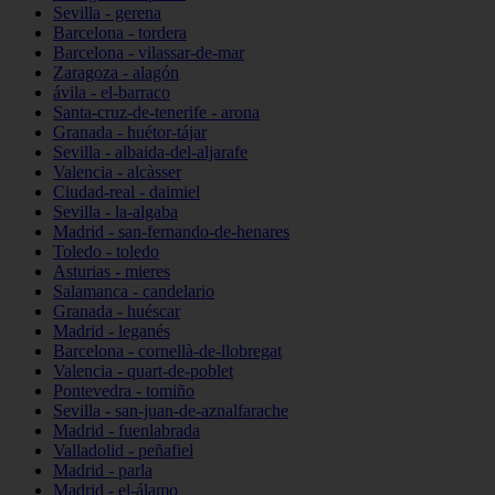
Sevilla - gerena
Barcelona - tordera
Barcelona - vilassar-de-mar
Zaragoza - alagón
ávila - el-barraco
Santa-cruz-de-tenerife - arona
Granada - huétor-tájar
Sevilla - albaida-del-aljarafe
Valencia - alcàsser
Ciudad-real - daimiel
Sevilla - la-algaba
Madrid - san-fernando-de-henares
Toledo - toledo
Asturias - mieres
Salamanca - candelario
Granada - huéscar
Madrid - leganés
Barcelona - cornellà-de-llobregat
Valencia - quart-de-poblet
Pontevedra - tomiño
Sevilla - san-juan-de-aznalfarache
Madrid - fuenlabrada
Valladolid - peñafiel
Madrid - parla
Madrid - el-álamo