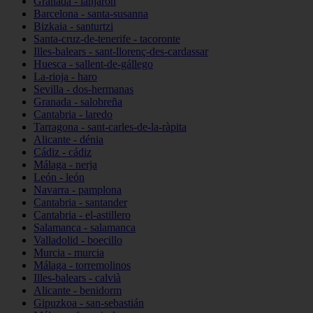
Granada - lanjarón
Barcelona - santa-susanna
Bizkaia - santurtzi
Santa-cruz-de-tenerife - tacoronte
Illes-balears - sant-llorenç-des-cardassar
Huesca - sallent-de-gállego
La-rioja - haro
Sevilla - dos-hermanas
Granada - salobreña
Cantabria - laredo
Tarragona - sant-carles-de-la-ràpita
Alicante - dénia
Cádiz - cádiz
Málaga - nerja
León - león
Navarra - pamplona
Cantabria - santander
Cantabria - el-astillero
Salamanca - salamanca
Valladolid - boecillo
Murcia - murcia
Málaga - torremolinos
Illes-balears - calvià
Alicante - benidorm
Gipuzkoa - san-sebastián