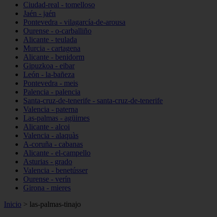
Ciudad-real - tomelloso
Jaén - jaén
Pontevedra - vilagarcía-de-arousa
Ourense - o-carballiño
Alicante - teulada
Murcia - cartagena
Alicante - benidorm
Gipuzkoa - eibar
León - la-bañeza
Pontevedra - meis
Palencia - palencia
Santa-cruz-de-tenerife - santa-cruz-de-tenerife
Valencia - paterna
Las-palmas - agüimes
Alicante - alcoi
Valencia - alaquàs
A-coruña - cabanas
Alicante - el-campello
Asturias - grado
Valencia - benetússer
Ourense - verín
Girona - mieres
Inicio
>
las-palmas-tinajo