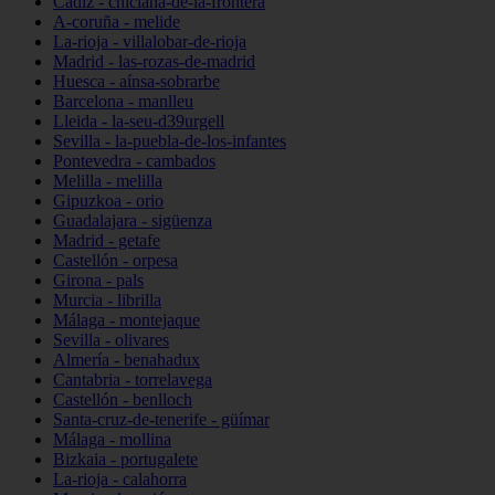
Cádiz - chiclana-de-la-frontera
A-coruña - melide
La-rioja - villalobar-de-rioja
Madrid - las-rozas-de-madrid
Huesca - aínsa-sobrarbe
Barcelona - manlleu
Lleida - la-seu-d39urgell
Sevilla - la-puebla-de-los-infantes
Pontevedra - cambados
Melilla - melilla
Gipuzkoa - orio
Guadalajara - sigüenza
Madrid - getafe
Castellón - orpesa
Girona - pals
Murcia - librilla
Málaga - montejaque
Sevilla - olivares
Almería - benahadux
Cantabria - torrelavega
Castellón - benlloch
Santa-cruz-de-tenerife - güímar
Málaga - mollina
Bizkaia - portugalete
La-rioja - calahorra