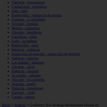
Valencia - massanassa
Ciudad-real - tomelloso
Jaén - jaén
Pontevedra - vilagarcía-de-arousa
Ourense - o-carballiño
Alicante - teulada
Murcia - cartagena
Alicante - benidorm
Gipuzkoa - eibar
León - la-bañeza
Pontevedra - meis
Palencia - palencia
Santa-cruz-de-tenerife - santa-cruz-de-tenerife
Valencia - paterna
Las-palmas - agüimes
Alicante - alcoi
Valencia - alaquàs
A-coruña - cabanas
Alicante - el-campello
Asturias - grado
Valencia - benetússer
Ourense - verín
Girona - mieres
Inicio
>
bodega
>
Guillermo Bar-Bodega-Restaurante-Hostal en