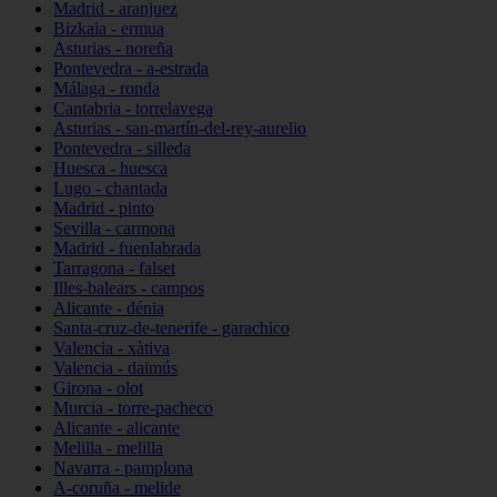
Madrid - aranjuez
Bizkaia - ermua
Asturias - noreña
Pontevedra - a-estrada
Málaga - ronda
Cantabria - torrelavega
Asturias - san-martín-del-rey-aurelio
Pontevedra - silleda
Huesca - huesca
Lugo - chantada
Madrid - pinto
Sevilla - carmona
Madrid - fuenlabrada
Tarragona - falset
Illes-balears - campos
Alicante - dénia
Santa-cruz-de-tenerife - garachico
Valencia - xàtiva
Valencia - daimús
Girona - olot
Murcia - torre-pacheco
Alicante - alicante
Melilla - melilla
Navarra - pamplona
A-coruña - melide