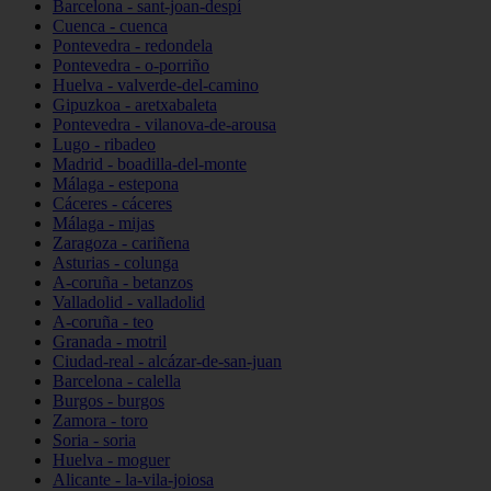
Barcelona - sant-joan-despí
Cuenca - cuenca
Pontevedra - redondela
Pontevedra - o-porriño
Huelva - valverde-del-camino
Gipuzkoa - aretxabaleta
Pontevedra - vilanova-de-arousa
Lugo - ribadeo
Madrid - boadilla-del-monte
Málaga - estepona
Cáceres - cáceres
Málaga - mijas
Zaragoza - cariñena
Asturias - colunga
A-coruña - betanzos
Valladolid - valladolid
A-coruña - teo
Granada - motril
Ciudad-real - alcázar-de-san-juan
Barcelona - calella
Burgos - burgos
Zamora - toro
Soria - soria
Huelva - moguer
Alicante - la-vila-joiosa