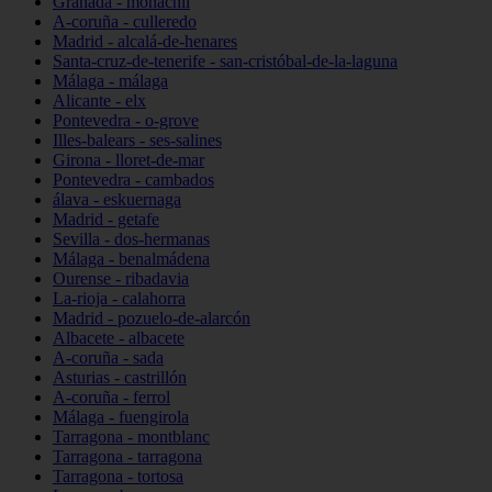
Granada - monachil
A-coruña - culleredo
Madrid - alcalá-de-henares
Santa-cruz-de-tenerife - san-cristóbal-de-la-laguna
Málaga - málaga
Alicante - elx
Pontevedra - o-grove
Illes-balears - ses-salines
Girona - lloret-de-mar
Pontevedra - cambados
álava - eskuernaga
Madrid - getafe
Sevilla - dos-hermanas
Málaga - benalmádena
Ourense - ribadavia
La-rioja - calahorra
Madrid - pozuelo-de-alarcón
Albacete - albacete
A-coruña - sada
Asturias - castrillón
A-coruña - ferrol
Málaga - fuengirola
Tarragona - montblanc
Tarragona - tarragona
Tarragona - tortosa