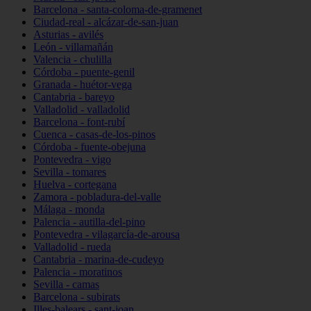
Barcelona - santa-coloma-de-gramenet
Ciudad-real - alcázar-de-san-juan
Asturias - avilés
León - villamañán
Valencia - chulilla
Córdoba - puente-genil
Granada - huétor-vega
Cantabria - bareyo
Valladolid - valladolid
Barcelona - font-rubí
Cuenca - casas-de-los-pinos
Córdoba - fuente-obejuna
Pontevedra - vigo
Sevilla - tomares
Huelva - cortegana
Zamora - pobladura-del-valle
Málaga - monda
Palencia - autilla-del-pino
Pontevedra - vilagarcía-de-arousa
Valladolid - rueda
Cantabria - marina-de-cudeyo
Palencia - moratinos
Sevilla - camas
Barcelona - subirats
Illes-balears - sant-joan