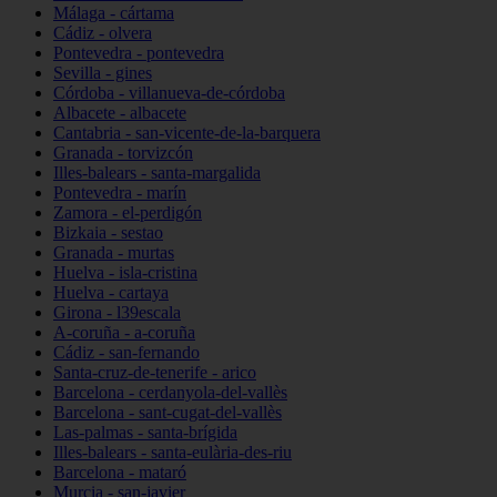
Málaga - cártama
Cádiz - olvera
Pontevedra - pontevedra
Sevilla - gines
Córdoba - villanueva-de-córdoba
Albacete - albacete
Cantabria - san-vicente-de-la-barquera
Granada - torvizcón
Illes-balears - santa-margalida
Pontevedra - marín
Zamora - el-perdigón
Bizkaia - sestao
Granada - murtas
Huelva - isla-cristina
Huelva - cartaya
Girona - l39escala
A-coruña - a-coruña
Cádiz - san-fernando
Santa-cruz-de-tenerife - arico
Barcelona - cerdanyola-del-vallès
Barcelona - sant-cugat-del-vallès
Las-palmas - santa-brígida
Illes-balears - santa-eulària-des-riu
Barcelona - mataró
Murcia - san-javier