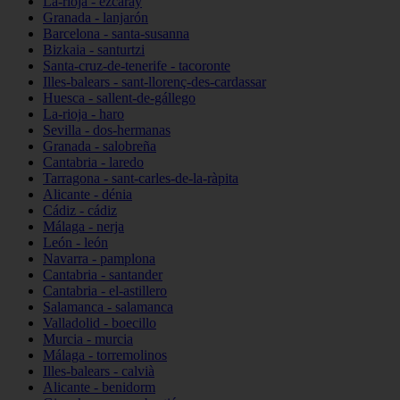
La-rioja - ezcaray
Granada - lanjarón
Barcelona - santa-susanna
Bizkaia - santurtzi
Santa-cruz-de-tenerife - tacoronte
Illes-balears - sant-llorenç-des-cardassar
Huesca - sallent-de-gállego
La-rioja - haro
Sevilla - dos-hermanas
Granada - salobreña
Cantabria - laredo
Tarragona - sant-carles-de-la-ràpita
Alicante - dénia
Cádiz - cádiz
Málaga - nerja
León - león
Navarra - pamplona
Cantabria - santander
Cantabria - el-astillero
Salamanca - salamanca
Valladolid - boecillo
Murcia - murcia
Málaga - torremolinos
Illes-balears - calvià
Alicante - benidorm