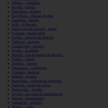
Málaga - campillos
Sevilla - gerena
Barcelona - tordera
Barcelona - vilassar-de-mar
Zaragoza - alagón
ávila - el-barraco
Santa-cruz-de-tenerife - arona
Granada - huétor-tájar
Sevilla - albaida-del-aljarafe
Valencia - alcàsser
Ciudad-real - daimiel
Sevilla - la-algaba
Madrid - san-fernando-de-henares
Toledo - toledo
Asturias - mieres
Salamanca - candelario
Granada - huéscar
Madrid - leganés
Barcelona - cornellà-de-llobregat
Valencia - quart-de-poblet
Pontevedra - tomiño
Sevilla - san-juan-de-aznalfarache
Madrid - fuenlabrada
Valladolid - peñafiel
Madrid - parla