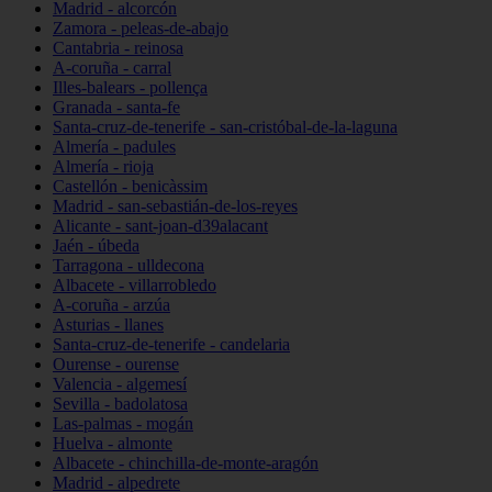
Madrid - alcorcón
Zamora - peleas-de-abajo
Cantabria - reinosa
A-coruña - carral
Illes-balears - pollença
Granada - santa-fe
Santa-cruz-de-tenerife - san-cristóbal-de-la-laguna
Almería - padules
Almería - rioja
Castellón - benicàssim
Madrid - san-sebastián-de-los-reyes
Alicante - sant-joan-d39alacant
Jaén - úbeda
Tarragona - ulldecona
Albacete - villarrobledo
A-coruña - arzúa
Asturias - llanes
Santa-cruz-de-tenerife - candelaria
Ourense - ourense
Valencia - algemesí
Sevilla - badolatosa
Las-palmas - mogán
Huelva - almonte
Albacete - chinchilla-de-monte-aragón
Madrid - alpedrete