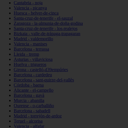
Cantabria - noja
Valencia - picanya
Huesca - belver-de-cinca
Santa-cruz-de-tenerife - el-sauzal
Zaragoza - la-almunia-de-doña-godina
Santa-cruz-de-tenerife - los-realejos
Bizkaia - valle-de-trápaga-trapagaran
Madrid - valdemorillo
Valencia - manises
Barcelona - terrassa
Lleida - tremp
Asturias - villaviciosa
Huelva - trigueros
Girona - castelló-d39empúries
Barcelona - cardedeu
Barcelona - sant-quirze-del-vallès
Córdoba - baena
Alicante - el-campello
Barcelona - gavà
Murcia - abanilla
Ourense - o-carballiño
Barcelona - sabadell
Madrid - torrejón-de-ardoz
Teruel - alcorisa
Valencia - alfafar