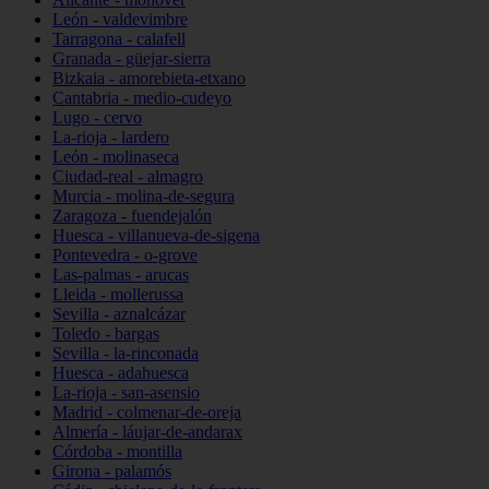
León - valdevimbre
Tarragona - calafell
Granada - güejar-sierra
Bizkaia - amorebieta-etxano
Cantabria - medio-cudeyo
Lugo - cervo
La-rioja - lardero
León - molinaseca
Ciudad-real - almagro
Murcia - molina-de-segura
Zaragoza - fuendejalón
Huesca - villanueva-de-sigena
Pontevedra - o-grove
Las-palmas - arucas
Lleida - mollerussa
Sevilla - aznalcázar
Toledo - bargas
Sevilla - la-rinconada
Huesca - adahuesca
La-rioja - san-asensio
Madrid - colmenar-de-oreja
Almería - láujar-de-andarax
Córdoba - montilla
Girona - palamós