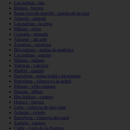
Las-palmas - tías
Burgos - burgos
Santa-cruz-de-tenerife - puerto-de-la-cruz
Almería - almería
Las-palmas - la-oliva
Málaga - mijas
Granada - granada
Alicante - alicante
Zaragoza - zaragoza
Illes-balears - palma-de-mallorca
Las-palmas - teguise
Málaga - málaga
Valencia - valencia
Madrid - madrid
Barcelona - palau-solità-i-plegamans
Barcelona - vilanova-i-la-geltrú
Málaga - vélez-málaga
Bizkaia - bilbao
Illes-balears - campos
Huesca - huesca
León - valencia-de-don-juan
Asturias - oviedo
Barcelona - vilanova-del-camí
Zamora - zamora
Cádiz - conil-de-la-frontera