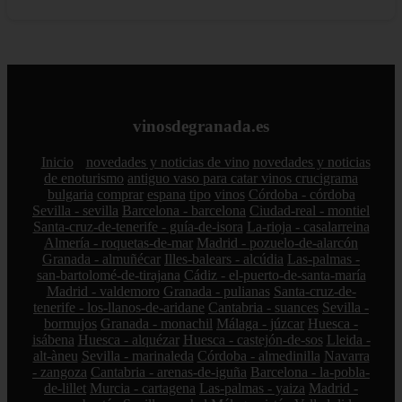
vinosdegranada.es
Inicio
novedades y noticias de vino
novedades y noticias
de enoturismo
antiguo vaso para catar vinos crucigrama
bulgaria
comprar
espana
tipo
vinos
Córdoba - córdoba
Sevilla - sevilla
Barcelona - barcelona
Ciudad-real - montiel
Santa-cruz-de-tenerife - guía-de-isora
La-rioja - casalarreina
Almería - roquetas-de-mar
Madrid - pozuelo-de-alarcón
Granada - almuñécar
Illes-balears - alcúdia
Las-palmas -
san-bartolomé-de-tirajana
Cádiz - el-puerto-de-santa-maría
Madrid - valdemoro
Granada - pulianas
Santa-cruz-de-
tenerife - los-llanos-de-aridane
Cantabria - suances
Sevilla -
bormujos
Granada - monachil
Málaga - júzcar
Huesca -
isábena
Huesca - alquézar
Huesca - castejón-de-sos
Lleida -
alt-àneu
Sevilla - marinaleda
Córdoba - almedinilla
Navarra
- zangoza
Cantabria - arenas-de-iguña
Barcelona - la-pobla-
de-lillet
Murcia - cartagena
Las-palmas - yaiza
Madrid -