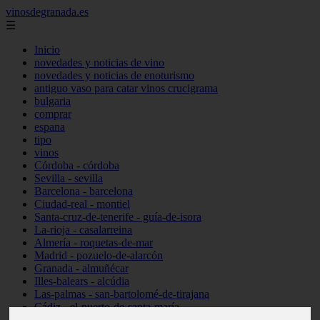
vinosdegranada.es
☰
Inicio
novedades y noticias de vino
novedades y noticias de enoturismo
antiguo vaso para catar vinos crucigrama
bulgaria
comprar
espana
tipo
vinos
Córdoba - córdoba
Sevilla - sevilla
Barcelona - barcelona
Ciudad-real - montiel
Santa-cruz-de-tenerife - guía-de-isora
La-rioja - casalarreina
Almería - roquetas-de-mar
Madrid - pozuelo-de-alarcón
Granada - almuñécar
Illes-balears - alcúdia
Las-palmas - san-bartolomé-de-tirajana
Cádiz - el-puerto-de-santa-maría
Madrid - valdemoro