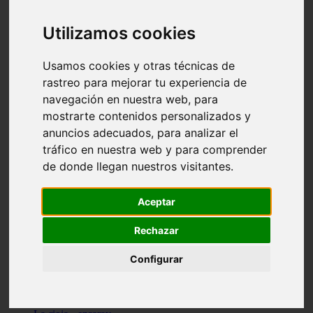
Granada - pulianas
Santa-cruz-de-tenerife - los-llanos-de-aridane
Utilizamos cookies
Cantabria - suances
Sevilla - bormujos
Granada - monachil
Usamos cookies y otras técnicas de
Málaga - júzcar
rastreo para mejorar tu experiencia de
Huesca - isábena
navegación en nuestra web, para
Huesca - alquézar
Huesca - castejón-de-sos
mostrarte contenidos personalizados y
Lleida - alt-àneu
anuncios adecuados, para analizar el
Sevilla - marinaleda
tráfico en nuestra web y para comprender
Córdoba - almedinilla
Navarra - zangoza
de donde llegan nuestros visitantes.
Cantabria - arenas-de-iguña
Barcelona - la-pobla-de-lillet
Murcia - cartagena
Aceptar
Las-palmas - yaiza
Madrid - nuevo-baztán
Rechazar
Sevilla - arahal
Málaga - istán
Configurar
Valladolid - fuensaldaña
Sevilla - salteras
Huesca - biescas
Granada - pampaneira