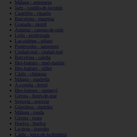
Málaga - antequera
Jaén - castillo-de-locubín
Castellón - vinaròs
Barcelona - manresa
Granada - motril
Asturias - cangas-de-onís
León - ponferrada
Las-palmas - pájara
Pontevedra - sanxenxo
Ciudad-real - ciudad-real
Barcelona - calella
Illes-balears - maó-mahón
Illes-balears - sóller
Cádiz - chipiona
Málaga - marbella
A-coruña - ferrol
Illes-balears - santanyí
Girona - lloret-de-mar
Segovia - segovia
Gipuzkoa - mutriku
Málaga - ronda
Girona - roses
Huelva - huelva
La-rioja - logroño
Cádiz - jerez-de-la-frontera