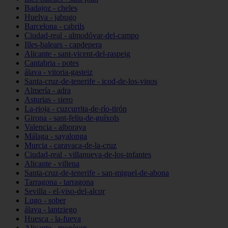
Badajoz - cheles
Huelva - jabugo
Barcelona - cabrils
Ciudad-real - almodóvar-del-campo
Illes-balears - capdepera
Alicante - sant-vicent-del-raspeig
Cantabria - potes
álava - vitoria-gasteiz
Santa-cruz-de-tenerife - icod-de-los-vinos
Almería - adra
Asturias - siero
La-rioja - cuzcurrita-de-río-tirón
Girona - sant-feliu-de-guíxols
Valencia - alboraya
Málaga - sayalonga
Murcia - caravaca-de-la-cruz
Ciudad-real - villanueva-de-los-infantes
Alicante - villena
Santa-cruz-de-tenerife - san-miguel-de-abona
Tarragona - tarragona
Sevilla - el-viso-del-alcor
Lugo - sober
álava - lantziego
Huesca - la-fueva
Alicante - monòver