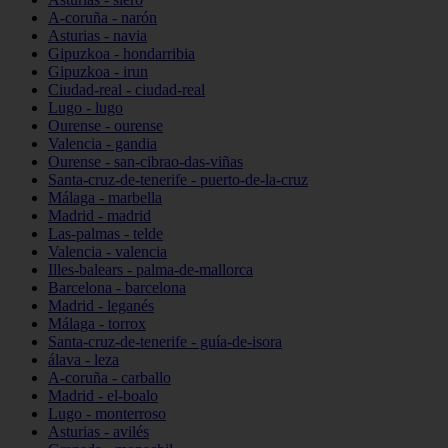
A-coruña - narón
Asturias - navia
Gipuzkoa - hondarribia
Gipuzkoa - irun
Ciudad-real - ciudad-real
Lugo - lugo
Ourense - ourense
Valencia - gandia
Ourense - san-cibrao-das-viñas
Santa-cruz-de-tenerife - puerto-de-la-cruz
Málaga - marbella
Madrid - madrid
Las-palmas - telde
Valencia - valencia
Illes-balears - palma-de-mallorca
Barcelona - barcelona
Madrid - leganés
Málaga - torrox
Santa-cruz-de-tenerife - guía-de-isora
álava - leza
A-coruña - carballo
Madrid - el-boalo
Lugo - monterroso
Asturias - avilés