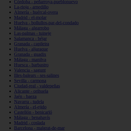
Córdoba - peñarroya-pueblonuevo
La-rioja - arnedillo
Almería - huércal-overa
Madrid - el-molar
Huelva - bollullos-par-del-condado
Málaga - algarrobo
Las-palmas - tuineje
Salamanca - béjar
Granada - capileira
Huelva - aljaraque
Granada - guadix
Málaga - manilva
Huesca - barbastro
Valencia - sagunt
Illes-balears - ses-salines
Sevilla - carmona
Ciudad-real - valdepeñas
Alicante - orihuela
Jaén - baeza
Navarra - tudela
Almería - el-ejido
Castellón - benicarló
Málaga - benahavís
Madrid - coslada
Barcelona - malgrat-de-mar