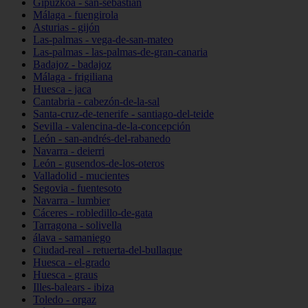
Gipuzkoa - san-sebastián
Málaga - fuengirola
Asturias - gijón
Las-palmas - vega-de-san-mateo
Las-palmas - las-palmas-de-gran-canaria
Badajoz - badajoz
Málaga - frigiliana
Huesca - jaca
Cantabria - cabezón-de-la-sal
Santa-cruz-de-tenerife - santiago-del-teide
Sevilla - valencina-de-la-concepción
León - san-andrés-del-rabanedo
Navarra - deierri
León - gusendos-de-los-oteros
Valladolid - mucientes
Segovia - fuentesoto
Navarra - lumbier
Cáceres - robledillo-de-gata
Tarragona - solivella
álava - samaniego
Ciudad-real - retuerta-del-bullaque
Huesca - el-grado
Huesca - graus
Illes-balears - ibiza
Toledo - orgaz