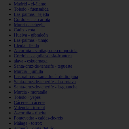
Madrid - el-álamo
Toledo - fuensalida
Las-palmas - tejeda
Córdoba - la-carlota
Murcia - cehegín
Cádiz - rota
Huelva - gibraleón
Las-palmas - tinajo
Lleida - lleida
A-coruña - santiago-de-compostela
Córdoba - aguilar-de-la-frontera
álava - eskuernaga
Santa-cruz-de-tenerife - tegueste
Murcia - jumilla
Las-palmas - santa-lucía-de-tirajana
Santa-cruz-de-tenerife - la-orotava
Santa-cruz-de-tenerife - la-guancha
Murcia - moratalla
Toledo - yepes
Cáceres - cáceres
Valencia - torrent
A-coruña - ribeira
Pontevedra - caldas-de-reis
Málaga - torrox
Almería - olula-del-río