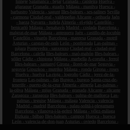
tuineje
Salamanca - béjar
Granada - capileira
Huelva -
aljaraque
Granada - guadix
Málaga - manilva
Huesca -
barbastro
Valencia - sagunt
Illes-balears - ses-salines
Sevilla
- carmona
Ciudad-real - valdepeñas
Alicante - orihuela
Jaén
- baeza
Navarra - tudela
Almería - el-ejido
Castellón -
benicarló
Málaga - benahavís
Madrid - coslada
Barcelona -
malgrat-de-mar
Málaga - antequera
Jaén - castillo-de-locubín
Castellón - vinaròs
Barcelona - manresa
Granada - motril
Asturias - cangas-de-onís
León - ponferrada
Las-palmas -
pájara
Pontevedra - sanxenxo
Ciudad-real - ciudad-real
Barcelona - calella
Illes-balears - maó-mahón
Illes-balears -
sóller
Cádiz - chipiona
Málaga - marbella
A-coruña - ferrol
Illes-balears - santanyí
Girona - lloret-de-mar
Segovia -
segovia
Gipuzkoa - mutriku
Málaga - ronda
Girona - roses
Huelva - huelva
La-rioja - logroño
Cádiz - jerez-de-la-
frontera
Las-palmas - tías
Burgos - burgos
Santa-cruz-de-
tenerife - puerto-de-la-cruz
Almería - almería
Las-palmas -
la-oliva
Málaga - mijas
Granada - granada
Alicante - alicante
Zaragoza - zaragoza
Illes-balears - palma-de-mallorca
Las-
palmas - teguise
Málaga - málaga
Valencia - valencia
Madrid - madrid
Barcelona - palau-solità-i-plegamans
Barcelona - vilanova-i-la-geltrú
Málaga - vélez-málaga
Bizkaia - bilbao
Illes-balears - campos
Huesca - huesca
León - valencia-de-don-juan
Asturias - oviedo
Barcelona -
vilanova-del-camí
Zamora - zamora
Cádiz - conil-de-la-