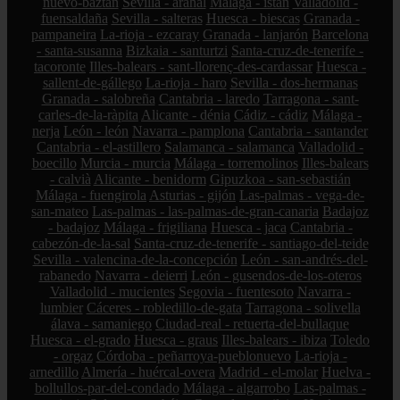
nuevo-baztán
Sevilla - arahal
Málaga - istán
Valladolid -
fuensaldaña
Sevilla - salteras
Huesca - biescas
Granada -
pampaneira
La-rioja - ezcaray
Granada - lanjarón
Barcelona
- santa-susanna
Bizkaia - santurtzi
Santa-cruz-de-tenerife -
tacoronte
Illes-balears - sant-llorenç-des-cardassar
Huesca -
sallent-de-gállego
La-rioja - haro
Sevilla - dos-hermanas
Granada - salobreña
Cantabria - laredo
Tarragona - sant-
carles-de-la-ràpita
Alicante - dénia
Cádiz - cádiz
Málaga -
nerja
León - león
Navarra - pamplona
Cantabria - santander
Cantabria - el-astillero
Salamanca - salamanca
Valladolid -
boecillo
Murcia - murcia
Málaga - torremolinos
Illes-balears
- calvià
Alicante - benidorm
Gipuzkoa - san-sebastián
Málaga - fuengirola
Asturias - gijón
Las-palmas - vega-de-
san-mateo
Las-palmas - las-palmas-de-gran-canaria
Badajoz
- badajoz
Málaga - frigiliana
Huesca - jaca
Cantabria -
cabezón-de-la-sal
Santa-cruz-de-tenerife - santiago-del-teide
Sevilla - valencina-de-la-concepción
León - san-andrés-del-
rabanedo
Navarra - deierri
León - gusendos-de-los-oteros
Valladolid - mucientes
Segovia - fuentesoto
Navarra -
lumbier
Cáceres - robledillo-de-gata
Tarragona - solivella
álava - samaniego
Ciudad-real - retuerta-del-bullaque
Huesca - el-grado
Huesca - graus
Illes-balears - ibiza
Toledo
- orgaz
Córdoba - peñarroya-pueblonuevo
La-rioja -
arnedillo
Almería - huércal-overa
Madrid - el-molar
Huelva -
bollullos-par-del-condado
Málaga - algarrobo
Las-palmas -