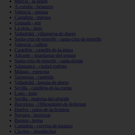
Murcia - la-unión
A-coruña - betanzos
Valencia - mislata
Cantabria - miengo
Granada - gor
La-rioja - tirgo
Valladolid - villanueva-de-duero
Santa-cruz-de-tenerife - santa-cruz-de-tenerife
Valencia - cullera
Castellón - castelló-de-la-plana
Alicante - guardamar-del-segura
Santa-cruz-de-tenerife - santa-úrsula
Salamanca - ciudad-rodrigo
Málaga - estepona
Tarragona - cambrils
Valladolid - laguna-de-duero
Sevilla - castilleja-de-la-cuesta
Lugo - lugo
Sevilla - mairena-del-aljarafe
Barcelona - l39hospitalet-de-llobregat
Huelva - palos-de-la-frontera
Navarra - berriozar
Burgos - lerma
Cantabria - corvera-de-toranzo
Cáceres - montánchez