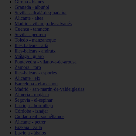
Girona - blanes
Granada - albuñol
Sevilla - alcalá-de-guadaíra
Alicante - altea
Madrid - villarejo-de-salvanés
Cuenca - tarancón
Sevilla - pedrera
Toledo - manzaneque
Illes-balears - artà
Illes-balears - andratx
Málaga - guaro
Pontevedra - vilanova-de-arousa
Zamora - toro
Illes-balears - esporles
Alicante - elx
Barcelona - el-masnou
Madrid - san-martín-de-valdeiglesias
Almería - mojácar
Segovia - el-espinar
La-rioja - hormilleja
Córdoba - iznájar
Ciudad-real - socuéllamos
Alicante - petrer
Bizkaia - zalla
La-rioja - ábalos