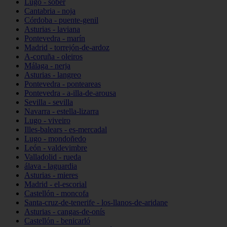
Lugo - sober
Cantabria - noja
Córdoba - puente-genil
Asturias - laviana
Pontevedra - marín
Madrid - torrejón-de-ardoz
A-coruña - oleiros
Málaga - nerja
Asturias - langreo
Pontevedra - ponteareas
Pontevedra - a-illa-de-arousa
Sevilla - sevilla
Navarra - estella-lizarra
Lugo - viveiro
Illes-balears - es-mercadal
Lugo - mondoñedo
León - valdevimbre
Valladolid - rueda
álava - laguardia
Asturias - mieres
Madrid - el-escorial
Castellón - moncofa
Santa-cruz-de-tenerife - los-llanos-de-aridane
Asturias - cangas-de-onís
Castellón - benicarló