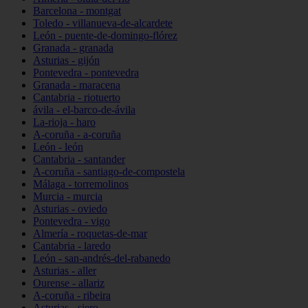
Barcelona - montgat
Toledo - villanueva-de-alcardete
León - puente-de-domingo-flórez
Granada - granada
Asturias - gijón
Pontevedra - pontevedra
Granada - maracena
Cantabria - riotuerto
ávila - el-barco-de-ávila
La-rioja - haro
A-coruña - a-coruña
León - león
Cantabria - santander
A-coruña - santiago-de-compostela
Málaga - torremolinos
Murcia - murcia
Asturias - oviedo
Pontevedra - vigo
Almería - roquetas-de-mar
Cantabria - laredo
León - san-andrés-del-rabanedo
Asturias - aller
Ourense - allariz
A-coruña - ribeira
Asturias - siero