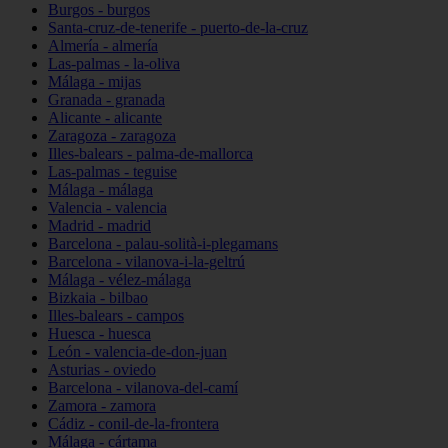
Burgos - burgos
Santa-cruz-de-tenerife - puerto-de-la-cruz
Almería - almería
Las-palmas - la-oliva
Málaga - mijas
Granada - granada
Alicante - alicante
Zaragoza - zaragoza
Illes-balears - palma-de-mallorca
Las-palmas - teguise
Málaga - málaga
Valencia - valencia
Madrid - madrid
Barcelona - palau-solità-i-plegamans
Barcelona - vilanova-i-la-geltrú
Málaga - vélez-málaga
Bizkaia - bilbao
Illes-balears - campos
Huesca - huesca
León - valencia-de-don-juan
Asturias - oviedo
Barcelona - vilanova-del-camí
Zamora - zamora
Cádiz - conil-de-la-frontera
Málaga - cártama