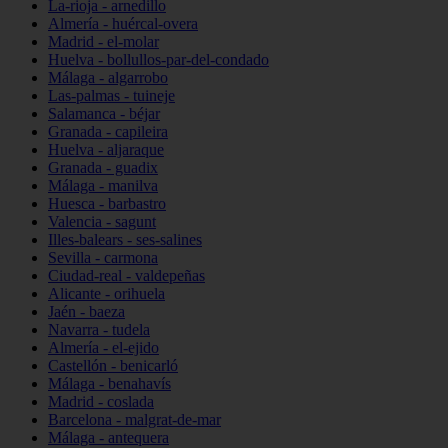
La-rioja - arnedillo
Almería - huércal-overa
Madrid - el-molar
Huelva - bollullos-par-del-condado
Málaga - algarrobo
Las-palmas - tuineje
Salamanca - béjar
Granada - capileira
Huelva - aljaraque
Granada - guadix
Málaga - manilva
Huesca - barbastro
Valencia - sagunt
Illes-balears - ses-salines
Sevilla - carmona
Ciudad-real - valdepeñas
Alicante - orihuela
Jaén - baeza
Navarra - tudela
Almería - el-ejido
Castellón - benicarló
Málaga - benahavís
Madrid - coslada
Barcelona - malgrat-de-mar
Málaga - antequera