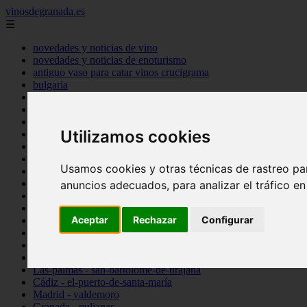
vinosdegranada.es
☰
novedades y noticias de vino
novedades y noticias de enoturismo
antiguo vaso para catar vinos crucigrama
bulgaria
comprar
espana
tipo
Utilizamos cookies
vinos
Córdoba - córdoba
Sevilla - sevilla
Usamos cookies y otras técnicas de rastreo pa
Barcelona - barcelona
Ciudad-real - montiel
anuncios adecuados, para analizar el tráfico e
Santa-cruz-de-tenerife - guía-de-isora
La-rioja - casalarreina
Aceptar
Rechazar
Configurar
Almería - roquetas-de-mar
Madrid - pozuelo-de-alarcón
Granada - almuñécar
Illes-balears - alcúdia
Las-palmas - san-bartolomé-de-tirajana
Cádiz - el-puerto-de-santa-maría
Madrid - valdemoro
Granada - pulianas