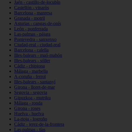
Jaén - castillo-de-locubín
Castellón - vinaròs
Barcelona - manresa
Granada - motril
Asturias - cangas-de-onís
León - ponferrada
Las-palmas - pájara
Pontevedra - sanxenxo
Ciudad-real - ciudad-real
Barcelona - calella
Illes-balears - maó-mahón
Illes-balears - sóller
Cádiz - chipiona
Málaga - marbella
A-coruña - ferrol
Illes-balears - santanyí
Girona - lloret-de-mar
Segovia - segovia
Gipuzkoa - mutriku
Málaga - ronda
Girona - roses
Huelva - huelva
La-rioja - logroño
Cádiz - jerez-de-la-frontera
Las-palmas - tías