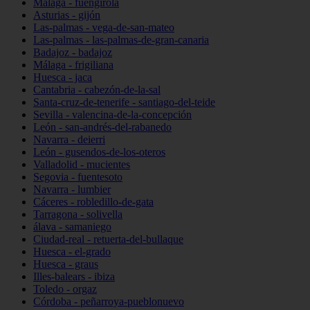
Málaga - fuengirola
Asturias - gijón
Las-palmas - vega-de-san-mateo
Las-palmas - las-palmas-de-gran-canaria
Badajoz - badajoz
Málaga - frigiliana
Huesca - jaca
Cantabria - cabezón-de-la-sal
Santa-cruz-de-tenerife - santiago-del-teide
Sevilla - valencina-de-la-concepción
León - san-andrés-del-rabanedo
Navarra - deierri
León - gusendos-de-los-oteros
Valladolid - mucientes
Segovia - fuentesoto
Navarra - lumbier
Cáceres - robledillo-de-gata
Tarragona - solivella
álava - samaniego
Ciudad-real - retuerta-del-bullaque
Huesca - el-grado
Huesca - graus
Illes-balears - ibiza
Toledo - orgaz
Córdoba - peñarroya-pueblonuevo