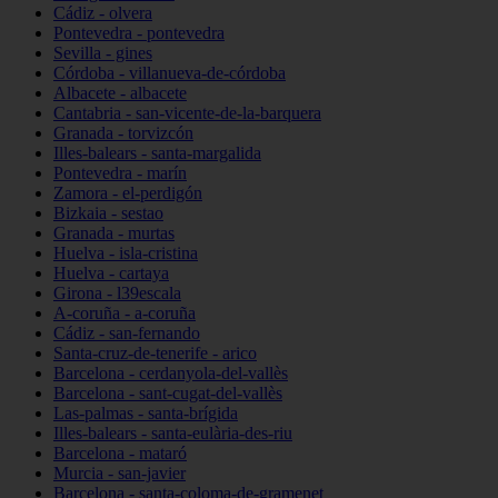
Cádiz - olvera
Pontevedra - pontevedra
Sevilla - gines
Córdoba - villanueva-de-córdoba
Albacete - albacete
Cantabria - san-vicente-de-la-barquera
Granada - torvizcón
Illes-balears - santa-margalida
Pontevedra - marín
Zamora - el-perdigón
Bizkaia - sestao
Granada - murtas
Huelva - isla-cristina
Huelva - cartaya
Girona - l39escala
A-coruña - a-coruña
Cádiz - san-fernando
Santa-cruz-de-tenerife - arico
Barcelona - cerdanyola-del-vallès
Barcelona - sant-cugat-del-vallès
Las-palmas - santa-brígida
Illes-balears - santa-eulària-des-riu
Barcelona - mataró
Murcia - san-javier
Barcelona - santa-coloma-de-gramenet