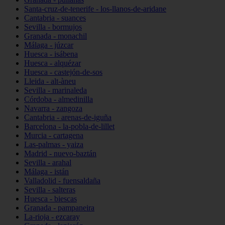
Santa-cruz-de-tenerife - los-llanos-de-aridane
Cantabria - suances
Sevilla - bormujos
Granada - monachil
Málaga - júzcar
Huesca - isábena
Huesca - alquézar
Huesca - castejón-de-sos
Lleida - alt-àneu
Sevilla - marinaleda
Córdoba - almedinilla
Navarra - zangoza
Cantabria - arenas-de-iguña
Barcelona - la-pobla-de-lillet
Murcia - cartagena
Las-palmas - yaiza
Madrid - nuevo-baztán
Sevilla - arahal
Málaga - istán
Valladolid - fuensaldaña
Sevilla - salteras
Huesca - biescas
Granada - pampaneira
La-rioja - ezcaray