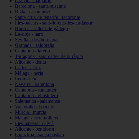
Granada - lanjarón
Barcelona - santa-susanna
Bizkaia - santurtzi
Santa-cruz-de-tenerife - tacoronte
Illes-balears - sant-llorenç-des-cardassar
Huesca - sallent-de-gállego
La-rioja - haro
Sevilla - dos-hermanas
Granada - salobreña
Cantabria - laredo
Tarragona - sant-carles-de-la-ràpita
Alicante - dénia
Cádiz - cádiz
Málaga - nerja
León - león
Navarra - pamplona
Cantabria - santander
Cantabria - el-astillero
Salamanca - salamanca
Valladolid - boecillo
Murcia - murcia
Málaga - torremolinos
Illes-balears - calvià
Alicante - benidorm
Gipuzkoa - san-sebastián