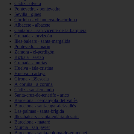
Cádiz - olvera
Pontevedra - pontevedra
Sevilla - gines
Córdoba - villanueva-de-córdoba
Albacete - albacete
Cantabria - san-vicente-de-la-barquera
Granada - torvizcón
Illes-balears - santa-margalida
Pontevedra - marín
Zamora - el-perdigón
Bizkaia - sestao
Granada - murtas
Huelva - isla-cristina
Huelva - cartaya
Girona - l39escala
A-coruña - a-coruña
Cádiz - san-fernando
Santa-cruz-de-tenerife - arico
Barcelona - cerdanyola-del-vallès
Barcelona - sant-cugat-del-vallès
Las-palmas - santa-brígida
Illes-balears - santa-eulària-des-riu
Barcelona - mataró
Murcia - san-javier
Barcelona - santa-coloma-de-gramenet