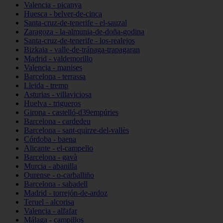
Valencia - picanya
Huesca - belver-de-cinca
Santa-cruz-de-tenerife - el-sauzal
Zaragoza - la-almunia-de-doña-godina
Santa-cruz-de-tenerife - los-realejos
Bizkaia - valle-de-trápaga-trapagaran
Madrid - valdemorillo
Valencia - manises
Barcelona - terrassa
Lleida - tremp
Asturias - villaviciosa
Huelva - trigueros
Girona - castelló-d39empúries
Barcelona - cardedeu
Barcelona - sant-quirze-del-vallès
Córdoba - baena
Alicante - el-campello
Barcelona - gavà
Murcia - abanilla
Ourense - o-carballiño
Barcelona - sabadell
Madrid - torrejón-de-ardoz
Teruel - alcorisa
Valencia - alfafar
Málaga - campillos