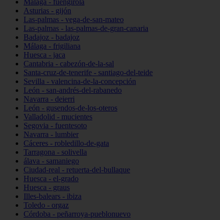
Málaga - fuengirola
Asturias - gijón
Las-palmas - vega-de-san-mateo
Las-palmas - las-palmas-de-gran-canaria
Badajoz - badajoz
Málaga - frigiliana
Huesca - jaca
Cantabria - cabezón-de-la-sal
Santa-cruz-de-tenerife - santiago-del-teide
Sevilla - valencina-de-la-concepción
León - san-andrés-del-rabanedo
Navarra - deierri
León - gusendos-de-los-oteros
Valladolid - mucientes
Segovia - fuentesoto
Navarra - lumbier
Cáceres - robledillo-de-gata
Tarragona - solivella
álava - samaniego
Ciudad-real - retuerta-del-bullaque
Huesca - el-grado
Huesca - graus
Illes-balears - ibiza
Toledo - orgaz
Córdoba - peñarroya-pueblonuevo