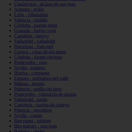
Ciudad-real - alcázar-de-san-juan
Asturias - avilés
León - villamañán
Valencia - chulilla
Córdoba - puente-genil
Granada - huétor-vega
Cantabria - bareyo
Valladolid - valladolid
Barcelona - font-rubí
Cuenca - casas-de-los-pinos
Córdoba - fuente-obejuna
Pontevedra - vigo
Sevilla - tomares
Huelva - cortegana
Zamora - pobladura-del-valle
Málaga - monda
Palencia - autilla-del-pino
Pontevedra - vilagarcía-de-arousa
Valladolid - rueda
Cantabria - marina-de-cudeyo
Palencia - moratinos
Sevilla - camas
Barcelona - subirats
Illes-balears - sant-joan
Badajoz - cheles