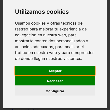
Santa-cruz-de-tenerife - los-llanos-de-aridane
Cantabria - suances
Utilizamos cookies
Sevilla - bormujos
Granada - monachil
Málaga - júzcar
Usamos cookies y otras técnicas de
Huesca - isábena
rastreo para mejorar tu experiencia de
Huesca - alquézar
navegación en nuestra web, para
Huesca - castejón-de-sos
Lleida - alt-àneu
mostrarte contenidos personalizados y
Sevilla - marinaleda
anuncios adecuados, para analizar el
Córdoba - almedinilla
tráfico en nuestra web y para comprender
Navarra - zangoza
Cantabria - arenas-de-iguña
de donde llegan nuestros visitantes.
Barcelona - la-pobla-de-lillet
Murcia - cartagena
Las-palmas - yaiza
Aceptar
Madrid - nuevo-baztán
Sevilla - arahal
Rechazar
Málaga - istán
Valladolid - fuensaldaña
Configurar
Sevilla - salteras
Huesca - biescas
Granada - pampaneira
La-rioja - ezcaray