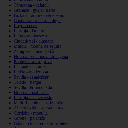
Tarragona - calafell
Granada - güejar-sierra
Bizkaia - amorebieta-etxano
Cantabria - medio-cudeyo
Lugo - cervo
La-rioja - lardero
León - molinaseca
Ciudad-real - almagro
Murcia - molina-de-segura
Zaragoza - fuendejalón
Huesca - villanueva-de-sigena
Pontevedra - o-grove
Las-palmas - arucas
Lleida - mollerussa
Sevilla - aznalcázar
Toledo - bargas
Sevilla - la-rinconada
Huesca - adahuesca
La-rioja - san-asensio
Madrid - colmenar-de-oreja
Almería - láujar-de-andarax
Córdoba - montilla
Girona - palamós
Cádiz - chiclana-de-la-frontera