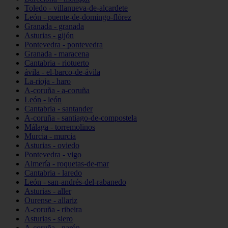
Toledo - villanueva-de-alcardete
León - puente-de-domingo-flórez
Granada - granada
Asturias - gijón
Pontevedra - pontevedra
Granada - maracena
Cantabria - riotuerto
ávila - el-barco-de-ávila
La-rioja - haro
A-coruña - a-coruña
León - león
Cantabria - santander
A-coruña - santiago-de-compostela
Málaga - torremolinos
Murcia - murcia
Asturias - oviedo
Pontevedra - vigo
Almería - roquetas-de-mar
Cantabria - laredo
León - san-andrés-del-rabanedo
Asturias - aller
Ourense - allariz
A-coruña - ribeira
Asturias - siero
A-coruña - narón