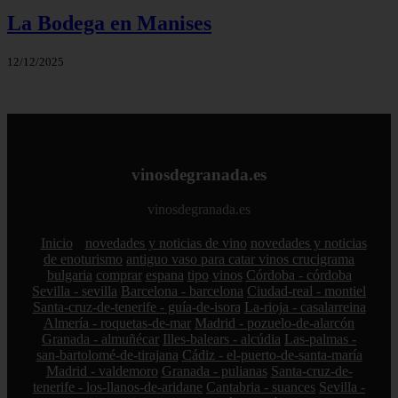
La Bodega en Manises
12/12/2025
vinosdegranada.es
vinosdegranada.es
Inicio
novedades y noticias de vino
novedades y noticias
de enoturismo
antiguo vaso para catar vinos crucigrama
bulgaria
comprar
espana
tipo
vinos
Córdoba - córdoba
Sevilla - sevilla
Barcelona - barcelona
Ciudad-real - montiel
Santa-cruz-de-tenerife - guía-de-isora
La-rioja - casalarreina
Almería - roquetas-de-mar
Madrid - pozuelo-de-alarcón
Granada - almuñécar
Illes-balears - alcúdia
Las-palmas -
san-bartolomé-de-tirajana
Cádiz - el-puerto-de-santa-maría
Madrid - valdemoro
Granada - pulianas
Santa-cruz-de-
tenerife - los-llanos-de-aridane
Cantabria - suances
Sevilla -