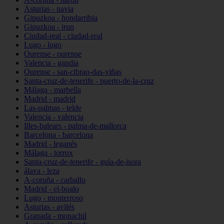
Asturias - navia
Gipuzkoa - hondarribia
Gipuzkoa - irun
Ciudad-real - ciudad-real
Lugo - lugo
Ourense - ourense
Valencia - gandia
Ourense - san-cibrao-das-viñas
Santa-cruz-de-tenerife - puerto-de-la-cruz
Málaga - marbella
Madrid - madrid
Las-palmas - telde
Valencia - valencia
Illes-balears - palma-de-mallorca
Barcelona - barcelona
Madrid - leganés
Málaga - torrox
Santa-cruz-de-tenerife - guía-de-isora
álava - leza
A-coruña - carballo
Madrid - el-boalo
Lugo - monterroso
Asturias - avilés
Granada - monachil