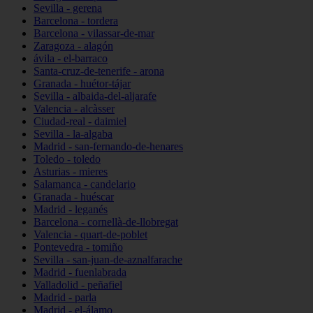
Sevilla - gerena
Barcelona - tordera
Barcelona - vilassar-de-mar
Zaragoza - alagón
ávila - el-barraco
Santa-cruz-de-tenerife - arona
Granada - huétor-tájar
Sevilla - albaida-del-aljarafe
Valencia - alcàsser
Ciudad-real - daimiel
Sevilla - la-algaba
Madrid - san-fernando-de-henares
Toledo - toledo
Asturias - mieres
Salamanca - candelario
Granada - huéscar
Madrid - leganés
Barcelona - cornellà-de-llobregat
Valencia - quart-de-poblet
Pontevedra - tomiño
Sevilla - san-juan-de-aznalfarache
Madrid - fuenlabrada
Valladolid - peñafiel
Madrid - parla
Madrid - el-álamo