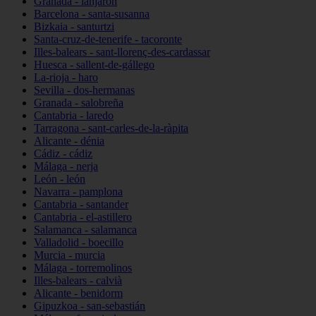
Granada - lanjarón
Barcelona - santa-susanna
Bizkaia - santurtzi
Santa-cruz-de-tenerife - tacoronte
Illes-balears - sant-llorenç-des-cardassar
Huesca - sallent-de-gállego
La-rioja - haro
Sevilla - dos-hermanas
Granada - salobreña
Cantabria - laredo
Tarragona - sant-carles-de-la-ràpita
Alicante - dénia
Cádiz - cádiz
Málaga - nerja
León - león
Navarra - pamplona
Cantabria - santander
Cantabria - el-astillero
Salamanca - salamanca
Valladolid - boecillo
Murcia - murcia
Málaga - torremolinos
Illes-balears - calvià
Alicante - benidorm
Gipuzkoa - san-sebastián