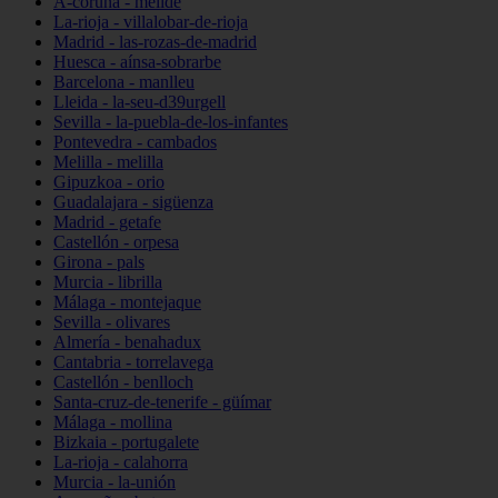
A-coruña - melide
La-rioja - villalobar-de-rioja
Madrid - las-rozas-de-madrid
Huesca - aínsa-sobrarbe
Barcelona - manlleu
Lleida - la-seu-d39urgell
Sevilla - la-puebla-de-los-infantes
Pontevedra - cambados
Melilla - melilla
Gipuzkoa - orio
Guadalajara - sigüenza
Madrid - getafe
Castellón - orpesa
Girona - pals
Murcia - librilla
Málaga - montejaque
Sevilla - olivares
Almería - benahadux
Cantabria - torrelavega
Castellón - benlloch
Santa-cruz-de-tenerife - güímar
Málaga - mollina
Bizkaia - portugalete
La-rioja - calahorra
Murcia - la-unión