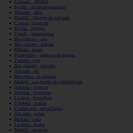
Granada - albuñol
Sevilla - alcalá-de-guadaíra
Alicante - altea
Madrid - villarejo-de-salvanés
Cuenca - tarancón
Sevilla - pedrera
Toledo - manzaneque
Illes-balears - artà
Illes-balears - andratx
Málaga - guaro
Pontevedra - vilanova-de-arousa
Zamora - toro
Illes-balears - esporles
Alicante - elx
Barcelona - el-masnou
Madrid - san-martín-de-valdeiglesias
Almería - mojácar
Segovia - el-espinar
La-rioja - hormilleja
Córdoba - iznájar
Ciudad-real - socuéllamos
Alicante - petrer
Bizkaia - zalla
La-rioja - ábalos
Madrid - alcorcón