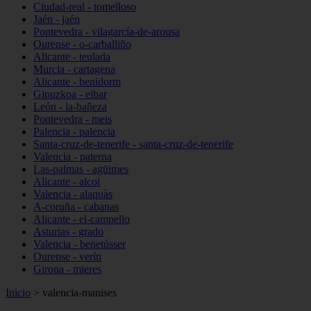
Ciudad-real - tomelloso
Jaén - jaén
Pontevedra - vilagarcía-de-arousa
Ourense - o-carballiño
Alicante - teulada
Murcia - cartagena
Alicante - benidorm
Gipuzkoa - eibar
León - la-bañeza
Pontevedra - meis
Palencia - palencia
Santa-cruz-de-tenerife - santa-cruz-de-tenerife
Valencia - paterna
Las-palmas - agüimes
Alicante - alcoi
Valencia - alaquàs
A-coruña - cabanas
Alicante - el-campello
Asturias - grado
Valencia - benetússer
Ourense - verín
Girona - mieres
Inicio
>
valencia-manises