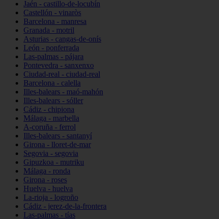
Jaén - castillo-de-locubín
Castellón - vinaròs
Barcelona - manresa
Granada - motril
Asturias - cangas-de-onís
León - ponferrada
Las-palmas - pájara
Pontevedra - sanxenxo
Ciudad-real - ciudad-real
Barcelona - calella
Illes-balears - maó-mahón
Illes-balears - sóller
Cádiz - chipiona
Málaga - marbella
A-coruña - ferrol
Illes-balears - santanyí
Girona - lloret-de-mar
Segovia - segovia
Gipuzkoa - mutriku
Málaga - ronda
Girona - roses
Huelva - huelva
La-rioja - logroño
Cádiz - jerez-de-la-frontera
Las-palmas - tías