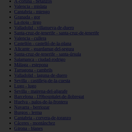
A-coruña - betanzos
Valencia - mislata
Cantabria - miengo
Granada - gor
La-rioja - tirgo
Valladolid - villanueva-de-duero
Santa-cruz-de-tenerife - santa-cruz-de-tenerife
Valencia - cullera
Castellón - castelló-de-la-plana
Alicante - guardamar-del-segura
Santa-cruz-de-tenerife - santa-úrsula
Salamanca - ciudad-rodrigo
Málaga - estepona
Tarragona - cambrils
Valladolid - laguna-de-duero
Sevilla - castilleja-de-la-cuesta
Lugo - lugo
Sevilla - mairena-del-aljarafe
Barcelona - l39hospitalet-de-llobregat
Huelva - palos-de-la-frontera
Navarra - berriozar
Burgos - lerma
Cantabria - corvera-de-toranzo
Cáceres - montánchez
Girona - blanes