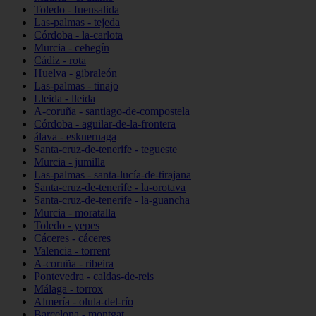
Toledo - fuensalida
Las-palmas - tejeda
Córdoba - la-carlota
Murcia - cehegín
Cádiz - rota
Huelva - gibraleón
Las-palmas - tinajo
Lleida - lleida
A-coruña - santiago-de-compostela
Córdoba - aguilar-de-la-frontera
álava - eskuernaga
Santa-cruz-de-tenerife - tegueste
Murcia - jumilla
Las-palmas - santa-lucía-de-tirajana
Santa-cruz-de-tenerife - la-orotava
Santa-cruz-de-tenerife - la-guancha
Murcia - moratalla
Toledo - yepes
Cáceres - cáceres
Valencia - torrent
A-coruña - ribeira
Pontevedra - caldas-de-reis
Málaga - torrox
Almería - olula-del-río
Barcelona - montgat