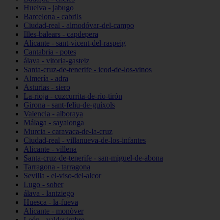
Huelva - jabugo
Barcelona - cabrils
Ciudad-real - almodóvar-del-campo
Illes-balears - capdepera
Alicante - sant-vicent-del-raspeig
Cantabria - potes
álava - vitoria-gasteiz
Santa-cruz-de-tenerife - icod-de-los-vinos
Almería - adra
Asturias - siero
La-rioja - cuzcurrita-de-río-tirón
Girona - sant-feliu-de-guíxols
Valencia - alboraya
Málaga - sayalonga
Murcia - caravaca-de-la-cruz
Ciudad-real - villanueva-de-los-infantes
Alicante - villena
Santa-cruz-de-tenerife - san-miguel-de-abona
Tarragona - tarragona
Sevilla - el-viso-del-alcor
Lugo - sober
álava - lantziego
Huesca - la-fueva
Alicante - monòver
León - valdevimbre