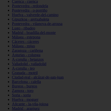
Cuenca - cuenca
Pontevedra - redondela
Pontevedra - o-porriño
Huelva - valverde-del-camino
Gipuzkoa - aretxabaleta
Pontevedra - vilanova-de-arousa
Lugo - ribadeo
Madrid - boadilla-del-monte
Málaga - estepona
Cáceres - cáceres
Málaga - mijas
Zaragoza - cariñena
Asturias - colunga
A-coruña - betanzos
Valladolid - valladolid
A-coruña - teo
Granada - motril
Ciudad-real - alcázar-de-san-juan
Barcelona - calella
Burgos - burgos
Zamora - toro
Soria - soria
Huelva - moguer
Alicante - la-vila-joiosa
Madrid - aranjuez