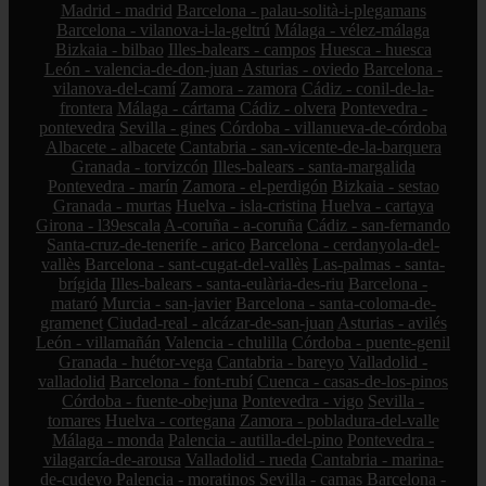
Madrid - madrid
Barcelona - palau-solità-i-plegamans
Barcelona - vilanova-i-la-geltrú
Málaga - vélez-málaga
Bizkaia - bilbao
Illes-balears - campos
Huesca - huesca
León - valencia-de-don-juan
Asturias - oviedo
Barcelona -
vilanova-del-camí
Zamora - zamora
Cádiz - conil-de-la-
frontera
Málaga - cártama
Cádiz - olvera
Pontevedra -
pontevedra
Sevilla - gines
Córdoba - villanueva-de-córdoba
Albacete - albacete
Cantabria - san-vicente-de-la-barquera
Granada - torvizcón
Illes-balears - santa-margalida
Pontevedra - marín
Zamora - el-perdigón
Bizkaia - sestao
Granada - murtas
Huelva - isla-cristina
Huelva - cartaya
Girona - l39escala
A-coruña - a-coruña
Cádiz - san-fernando
Santa-cruz-de-tenerife - arico
Barcelona - cerdanyola-del-
vallès
Barcelona - sant-cugat-del-vallès
Las-palmas - santa-
brígida
Illes-balears - santa-eulària-des-riu
Barcelona -
mataró
Murcia - san-javier
Barcelona - santa-coloma-de-
gramenet
Ciudad-real - alcázar-de-san-juan
Asturias - avilés
León - villamañán
Valencia - chulilla
Córdoba - puente-genil
Granada - huétor-vega
Cantabria - bareyo
Valladolid -
valladolid
Barcelona - font-rubí
Cuenca - casas-de-los-pinos
Córdoba - fuente-obejuna
Pontevedra - vigo
Sevilla -
tomares
Huelva - cortegana
Zamora - pobladura-del-valle
Málaga - monda
Palencia - autilla-del-pino
Pontevedra -
vilagarcía-de-arousa
Valladolid - rueda
Cantabria - marina-
de-cudeyo
Palencia - moratinos
Sevilla - camas
Barcelona -