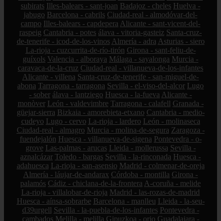
subirats
Illes-balears - sant-joan
Badajoz - cheles
Huelva -
jabugo
Barcelona - cabrils
Ciudad-real - almodóvar-del-
campo
Illes-balears - capdepera
Alicante - sant-vicent-del-
raspeig
Cantabria - potes
álava - vitoria-gasteiz
Santa-cruz-
de-tenerife - icod-de-los-vinos
Almería - adra
Asturias - siero
La-rioja - cuzcurrita-de-río-tirón
Girona - sant-feliu-de-
guíxols
Valencia - alboraya
Málaga - sayalonga
Murcia -
caravaca-de-la-cruz
Ciudad-real - villanueva-de-los-infantes
Alicante - villena
Santa-cruz-de-tenerife - san-miguel-de-
abona
Tarragona - tarragona
Sevilla - el-viso-del-alcor
Lugo
- sober
álava - lantziego
Huesca - la-fueva
Alicante -
monòver
León - valdevimbre
Tarragona - calafell
Granada -
güejar-sierra
Bizkaia - amorebieta-etxano
Cantabria - medio-
cudeyo
Lugo - cervo
La-rioja - lardero
León - molinaseca
Ciudad-real - almagro
Murcia - molina-de-segura
Zaragoza -
fuendejalón
Huesca - villanueva-de-sigena
Pontevedra - o-
grove
Las-palmas - arucas
Lleida - mollerussa
Sevilla -
aznalcázar
Toledo - bargas
Sevilla - la-rinconada
Huesca -
adahuesca
La-rioja - san-asensio
Madrid - colmenar-de-oreja
Almería - láujar-de-andarax
Córdoba - montilla
Girona -
palamós
Cádiz - chiclana-de-la-frontera
A-coruña - melide
La-rioja - villalobar-de-rioja
Madrid - las-rozas-de-madrid
Huesca - aínsa-sobrarbe
Barcelona - manlleu
Lleida - la-seu-
d39urgell
Sevilla - la-puebla-de-los-infantes
Pontevedra -
cambados
Melilla - melilla
Gipuzkoa - orio
Guadalajara -