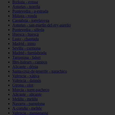
Bizkaia - ermua
Asturias - noreña
Pontevedra - a-estrada
Málaga - ronda
Cantabria - torrelavega
Asturias - san-martín-del-rey-aurelio
Pontevedra - silleda
Huesca - huesca
Lugo - chantada
Madrid - pinto
Sevilla - carmona
Madrid - fuenlabrada
Tarragona - falset
Illes-balears - campos
Alicante - dénia
Santa-cruz-de-tenerife - garachico
Valencia - xàtiva
Valencia - daimús
Girona - olot
Murcia - torre-pacheco
Alicante - alicante
Melilla - melilla
Navarra - pamplona
A-coruña - melide
Valencia - massanassa