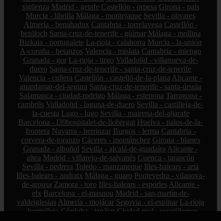
sigüenza
Madrid - getafe
Castellón - orpesa
Girona - pals
Murcia - librilla
Málaga - montejaque
Sevilla - olivares
Almería - benahadux
Cantabria - torrelavega
Castellón -
benlloch
Santa-cruz-de-tenerife - güímar
Málaga - mollina
Bizkaia - portugalete
La-rioja - calahorra
Murcia - la-unión
A-coruña - betanzos
Valencia - mislata
Cantabria - miengo
Granada - gor
La-rioja - tirgo
Valladolid - villanueva-de-
duero
Santa-cruz-de-tenerife - santa-cruz-de-tenerife
Valencia - cullera
Castellón - castelló-de-la-plana
Alicante -
guardamar-del-segura
Santa-cruz-de-tenerife - santa-úrsula
Salamanca - ciudad-rodrigo
Málaga - estepona
Tarragona -
cambrils
Valladolid - laguna-de-duero
Sevilla - castilleja-de-
la-cuesta
Lugo - lugo
Sevilla - mairena-del-aljarafe
Barcelona - l39hospitalet-de-llobregat
Huelva - palos-de-la-
frontera
Navarra - berriozar
Burgos - lerma
Cantabria -
corvera-de-toranzo
Cáceres - montánchez
Girona - blanes
Granada - albuñol
Sevilla - alcalá-de-guadaíra
Alicante -
altea
Madrid - villarejo-de-salvanés
Cuenca - tarancón
Sevilla - pedrera
Toledo - manzaneque
Illes-balears - artà
Illes-balears - andratx
Málaga - guaro
Pontevedra - vilanova-
de-arousa
Zamora - toro
Illes-balears - esporles
Alicante -
elx
Barcelona - el-masnou
Madrid - san-martín-de-
valdeiglesias
Almería - mojácar
Segovia - el-espinar
La-rioja
- hormilleja
Córdoba - iznájar
Ciudad-real - socuéllamos
Alicante - petrer
Bizkaia - zalla
La-rioja - ábalos
Madrid -