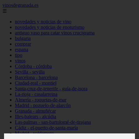
vinosdegranada.es
☰
novedades y noticias de vino
novedades y noticias de enoturismo
antiguo vaso para catar vinos crucigrama
bulgaria
comprar
espana
tipo
vinos
Córdoba - córdoba
Sevilla - sevilla
Barcelona - barcelona
Ciudad-real - montiel
Santa-cruz-de-tenerife - guía-de-isora
La-rioja - casalarreina
Almería - roquetas-de-mar
Madrid - pozuelo-de-alarcón
Granada - almuñécar
Illes-balears - alcúdia
Las-palmas - san-bartolomé-de-tirajana
Cádiz - el-puerto-de-santa-maría
Madrid - valdemoro
Granada - pulianas