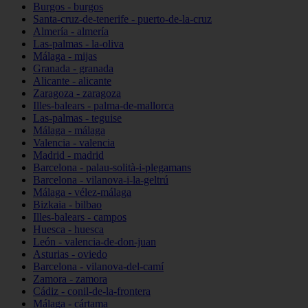
Burgos - burgos
Santa-cruz-de-tenerife - puerto-de-la-cruz
Almería - almería
Las-palmas - la-oliva
Málaga - mijas
Granada - granada
Alicante - alicante
Zaragoza - zaragoza
Illes-balears - palma-de-mallorca
Las-palmas - teguise
Málaga - málaga
Valencia - valencia
Madrid - madrid
Barcelona - palau-solità-i-plegamans
Barcelona - vilanova-i-la-geltrú
Málaga - vélez-málaga
Bizkaia - bilbao
Illes-balears - campos
Huesca - huesca
León - valencia-de-don-juan
Asturias - oviedo
Barcelona - vilanova-del-camí
Zamora - zamora
Cádiz - conil-de-la-frontera
Málaga - cártama