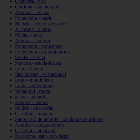
Cantabria - noja
Córdoba - puente-genil
Asturias - laviana
Pontevedra - marín
Madrid - torrejón-de-ardoz
A-coruña - oleiros
Málaga - nerja
Asturias - langreo
Pontevedra - ponteareas
Pontevedra - a-illa-de-arousa
Sevilla - sevilla
Navarra - estella-lizarra
Lugo - viveiro
Illes-balears - es-mercadal
Lugo - mondoñedo
León - valdevimbre
Valladolid - rueda
álava - laguardia
Asturias - mieres
Madrid - el-escorial
Castellón - moncofa
Santa-cruz-de-tenerife - los-llanos-de-aridane
Asturias - cangas-de-onís
Castellón - benicarló
Barcelona - sant-joan-despí