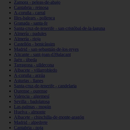
Zamora - peleas-de-abajo
Cantabria - reinosa
A-coruña - carral
Illes-balears - pollença
Granada - santa-fe
Santa-cruz-de-tenerife - san-cristóbal-de-la-laguna
Almería - padules
Almería - rioja
Castellón - benicàssim
Madrid - san-sebastián-de-los-reyes
Alicante - sant-joan-d39alacant
Jaén - úbeda
Tarragona - ulldecona
Albacete - villarrobledo
A-coruña - arzúa
Asturias - llanes
Santa-cruz-de-tenerife - candelaria
Ourense - ourense
Valencia - algemesí
Sevilla - badolatosa
Las-palmas - mogán
Huelva - almonte
Albacete - chinchilla-de-monte-aragón
Madrid - alpedrete
Cantabria - noja