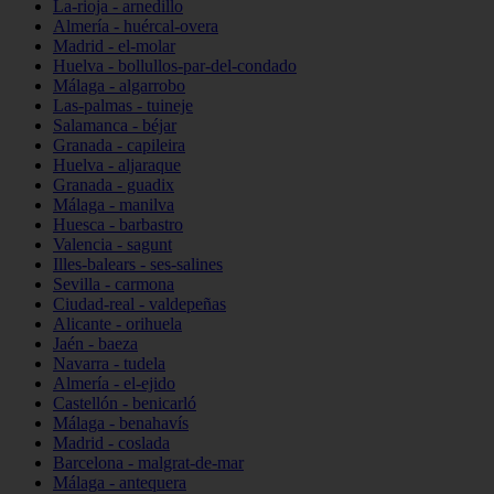
La-rioja - arnedillo
Almería - huércal-overa
Madrid - el-molar
Huelva - bollullos-par-del-condado
Málaga - algarrobo
Las-palmas - tuineje
Salamanca - béjar
Granada - capileira
Huelva - aljaraque
Granada - guadix
Málaga - manilva
Huesca - barbastro
Valencia - sagunt
Illes-balears - ses-salines
Sevilla - carmona
Ciudad-real - valdepeñas
Alicante - orihuela
Jaén - baeza
Navarra - tudela
Almería - el-ejido
Castellón - benicarló
Málaga - benahavís
Madrid - coslada
Barcelona - malgrat-de-mar
Málaga - antequera