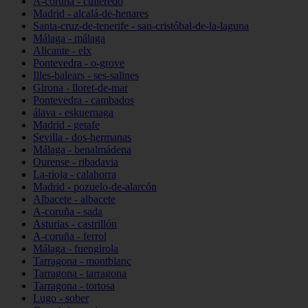
A-coruña - culleredo
Madrid - alcalá-de-henares
Santa-cruz-de-tenerife - san-cristóbal-de-la-laguna
Málaga - málaga
Alicante - elx
Pontevedra - o-grove
Illes-balears - ses-salines
Girona - lloret-de-mar
Pontevedra - cambados
álava - eskuernaga
Madrid - getafe
Sevilla - dos-hermanas
Málaga - benalmádena
Ourense - ribadavia
La-rioja - calahorra
Madrid - pozuelo-de-alarcón
Albacete - albacete
A-coruña - sada
Asturias - castrillón
A-coruña - ferrol
Málaga - fuengirola
Tarragona - montblanc
Tarragona - tarragona
Tarragona - tortosa
Lugo - sober