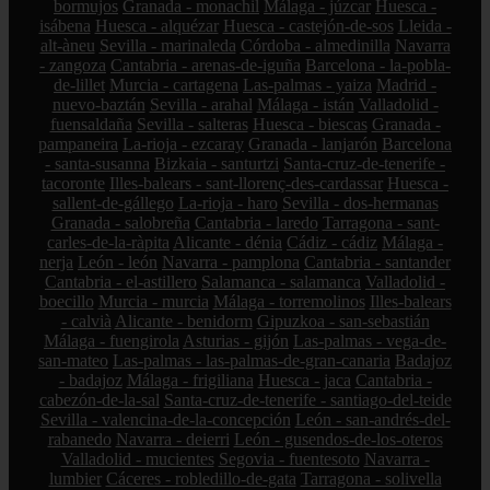
bormujos
Granada - monachil
Málaga - júzcar
Huesca -
isábena
Huesca - alquézar
Huesca - castejón-de-sos
Lleida -
alt-àneu
Sevilla - marinaleda
Córdoba - almedinilla
Navarra
- zangoza
Cantabria - arenas-de-iguña
Barcelona - la-pobla-
de-lillet
Murcia - cartagena
Las-palmas - yaiza
Madrid -
nuevo-baztán
Sevilla - arahal
Málaga - istán
Valladolid -
fuensaldaña
Sevilla - salteras
Huesca - biescas
Granada -
pampaneira
La-rioja - ezcaray
Granada - lanjarón
Barcelona
- santa-susanna
Bizkaia - santurtzi
Santa-cruz-de-tenerife -
tacoronte
Illes-balears - sant-llorenç-des-cardassar
Huesca -
sallent-de-gállego
La-rioja - haro
Sevilla - dos-hermanas
Granada - salobreña
Cantabria - laredo
Tarragona - sant-
carles-de-la-ràpita
Alicante - dénia
Cádiz - cádiz
Málaga -
nerja
León - león
Navarra - pamplona
Cantabria - santander
Cantabria - el-astillero
Salamanca - salamanca
Valladolid -
boecillo
Murcia - murcia
Málaga - torremolinos
Illes-balears
- calvià
Alicante - benidorm
Gipuzkoa - san-sebastián
Málaga - fuengirola
Asturias - gijón
Las-palmas - vega-de-
san-mateo
Las-palmas - las-palmas-de-gran-canaria
Badajoz
- badajoz
Málaga - frigiliana
Huesca - jaca
Cantabria -
cabezón-de-la-sal
Santa-cruz-de-tenerife - santiago-del-teide
Sevilla - valencina-de-la-concepción
León - san-andrés-del-
rabanedo
Navarra - deierri
León - gusendos-de-los-oteros
Valladolid - mucientes
Segovia - fuentesoto
Navarra -
lumbier
Cáceres - robledillo-de-gata
Tarragona - solivella