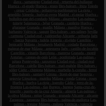
álava - samaniego
Ciudad-real - retuerta-del-bullaque
Huesca - el-grado
Huesca - graus
Illes-balears - ibiza
Toledo
- orgaz
Córdoba - peñarroya-pueblonuevo
La-rioja -
arnedillo
Almería - huércal-overa
Madrid - el-molar
Huelva -
bollullos-par-del-condado
Málaga - algarrobo
Las-palmas -
tuineje
Salamanca - béjar
Granada - capileira
Huelva -
aljaraque
Granada - guadix
Málaga - manilva
Huesca -
barbastro
Valencia - sagunt
Illes-balears - ses-salines
Sevilla
- carmona
Ciudad-real - valdepeñas
Alicante - orihuela
Jaén
- baeza
Navarra - tudela
Almería - el-ejido
Castellón -
benicarló
Málaga - benahavís
Madrid - coslada
Barcelona -
malgrat-de-mar
Málaga - antequera
Jaén - castillo-de-locubín
Castellón - vinaròs
Barcelona - manresa
Granada - motril
Asturias - cangas-de-onís
León - ponferrada
Las-palmas -
pájara
Pontevedra - sanxenxo
Ciudad-real - ciudad-real
Barcelona - calella
Illes-balears - maó-mahón
Illes-balears -
sóller
Cádiz - chipiona
Málaga - marbella
A-coruña - ferrol
Illes-balears - santanyí
Girona - lloret-de-mar
Segovia -
segovia
Gipuzkoa - mutriku
Málaga - ronda
Girona - roses
Huelva - huelva
La-rioja - logroño
Cádiz - jerez-de-la-
frontera
Las-palmas - tías
Burgos - burgos
Santa-cruz-de-
tenerife - puerto-de-la-cruz
Almería - almería
Las-palmas -
la-oliva
Málaga - mijas
Granada - granada
Alicante - alicante
Zaragoza - zaragoza
Illes-balears - palma-de-mallorca
Las-
palmas - teguise
Málaga - málaga
Valencia - valencia