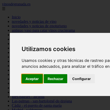
vinosdegranada.es
☰
Inicio
novedades y noticias de vino
novedades y noticias de enoturismo
antiguo vaso para catar vinos crucigrama
bulgaria
comprar
espana
Utilizamos cookies
tipo
vinos
Córdoba - córdoba
Usamos cookies y otras técnicas de rastreo pa
Sevilla - sevilla
Barcelona - barcelona
anuncios adecuados, para analizar el tráfico e
Ciudad-real - montiel
Santa-cruz-de-tenerife - guía-de-isora
Aceptar
Rechazar
Configurar
La-rioja - casalarreina
Almería - roquetas-de-mar
Madrid - pozuelo-de-alarcón
Granada - almuñécar
Illes-balears - alcúdia
Las-palmas - san-bartolomé-de-tirajana
Cádiz - el-puerto-de-santa-maría
Madrid - valdemoro