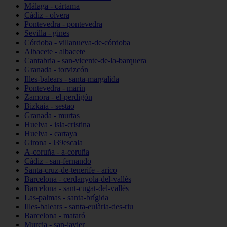
Málaga - cártama
Cádiz - olvera
Pontevedra - pontevedra
Sevilla - gines
Córdoba - villanueva-de-córdoba
Albacete - albacete
Cantabria - san-vicente-de-la-barquera
Granada - torvizcón
Illes-balears - santa-margalida
Pontevedra - marín
Zamora - el-perdigón
Bizkaia - sestao
Granada - murtas
Huelva - isla-cristina
Huelva - cartaya
Girona - l39escala
A-coruña - a-coruña
Cádiz - san-fernando
Santa-cruz-de-tenerife - arico
Barcelona - cerdanyola-del-vallès
Barcelona - sant-cugat-del-vallès
Las-palmas - santa-brígida
Illes-balears - santa-eulària-des-riu
Barcelona - mataró
Murcia - san-javier