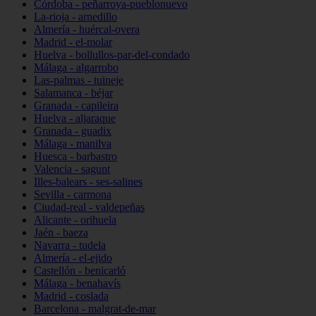
Córdoba - peñarroya-pueblonuevo
La-rioja - arnedillo
Almería - huércal-overa
Madrid - el-molar
Huelva - bollullos-par-del-condado
Málaga - algarrobo
Las-palmas - tuineje
Salamanca - béjar
Granada - capileira
Huelva - aljaraque
Granada - guadix
Málaga - manilva
Huesca - barbastro
Valencia - sagunt
Illes-balears - ses-salines
Sevilla - carmona
Ciudad-real - valdepeñas
Alicante - orihuela
Jaén - baeza
Navarra - tudela
Almería - el-ejido
Castellón - benicarló
Málaga - benahavís
Madrid - coslada
Barcelona - malgrat-de-mar