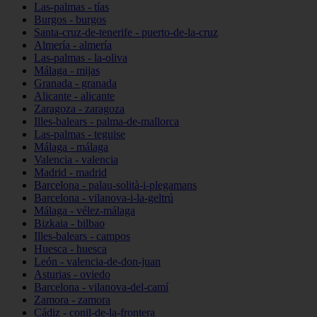
Las-palmas - tías
Burgos - burgos
Santa-cruz-de-tenerife - puerto-de-la-cruz
Almería - almería
Las-palmas - la-oliva
Málaga - mijas
Granada - granada
Alicante - alicante
Zaragoza - zaragoza
Illes-balears - palma-de-mallorca
Las-palmas - teguise
Málaga - málaga
Valencia - valencia
Madrid - madrid
Barcelona - palau-solità-i-plegamans
Barcelona - vilanova-i-la-geltrú
Málaga - vélez-málaga
Bizkaia - bilbao
Illes-balears - campos
Huesca - huesca
León - valencia-de-don-juan
Asturias - oviedo
Barcelona - vilanova-del-camí
Zamora - zamora
Cádiz - conil-de-la-frontera