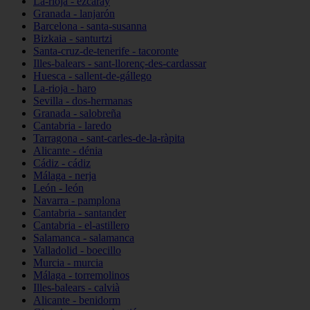
La-rioja - ezcaray
Granada - lanjarón
Barcelona - santa-susanna
Bizkaia - santurtzi
Santa-cruz-de-tenerife - tacoronte
Illes-balears - sant-llorenç-des-cardassar
Huesca - sallent-de-gállego
La-rioja - haro
Sevilla - dos-hermanas
Granada - salobreña
Cantabria - laredo
Tarragona - sant-carles-de-la-ràpita
Alicante - dénia
Cádiz - cádiz
Málaga - nerja
León - león
Navarra - pamplona
Cantabria - santander
Cantabria - el-astillero
Salamanca - salamanca
Valladolid - boecillo
Murcia - murcia
Málaga - torremolinos
Illes-balears - calvià
Alicante - benidorm