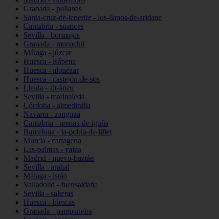
Granada - pulianas
Santa-cruz-de-tenerife - los-llanos-de-aridane
Cantabria - suances
Sevilla - bormujos
Granada - monachil
Málaga - júzcar
Huesca - isábena
Huesca - alquézar
Huesca - castejón-de-sos
Lleida - alt-àneu
Sevilla - marinaleda
Córdoba - almedinilla
Navarra - zangoza
Cantabria - arenas-de-iguña
Barcelona - la-pobla-de-lillet
Murcia - cartagena
Las-palmas - yaiza
Madrid - nuevo-baztán
Sevilla - arahal
Málaga - istán
Valladolid - fuensaldaña
Sevilla - salteras
Huesca - biescas
Granada - pampaneira