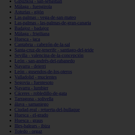
Gipuzkoa - san-sebastián
Málaga - fuengirola
Asturias - gijón
Las-palmas - vega-de-san-mateo
Las-palmas - las-palmas-de-gran-canaria
Badajoz - badajoz
Málaga - frigiliana
Huesca - jaca
Cantabria - cabezón-de-la-sal
Santa-cruz-de-tenerife - santiago-del-teide
Sevilla - valencina-de-la-concepción
León - san-andrés-del-rabanedo
Navarra - deierri
León - gusendos-de-los-oteros
Valladolid - mucientes
Segovia - fuentesoto
Navarra - lumbier
Cáceres - robledillo-de-gata
Tarragona - solivella
álava - samaniego
Ciudad-real - retuerta-del-bullaque
Huesca - el-grado
Huesca - graus
Illes-balears - ibiza
Toledo - orgaz