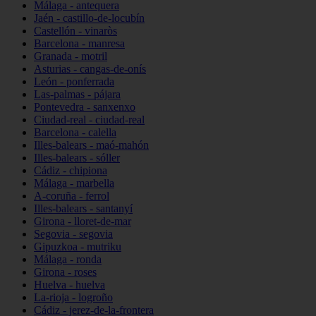
Málaga - antequera
Jaén - castillo-de-locubín
Castellón - vinaròs
Barcelona - manresa
Granada - motril
Asturias - cangas-de-onís
León - ponferrada
Las-palmas - pájara
Pontevedra - sanxenxo
Ciudad-real - ciudad-real
Barcelona - calella
Illes-balears - maó-mahón
Illes-balears - sóller
Cádiz - chipiona
Málaga - marbella
A-coruña - ferrol
Illes-balears - santanyí
Girona - lloret-de-mar
Segovia - segovia
Gipuzkoa - mutriku
Málaga - ronda
Girona - roses
Huelva - huelva
La-rioja - logroño
Cádiz - jerez-de-la-frontera