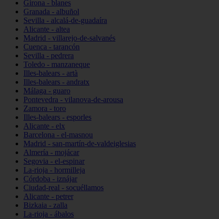
Girona - blanes
Granada - albuñol
Sevilla - alcalá-de-guadaíra
Alicante - altea
Madrid - villarejo-de-salvanés
Cuenca - tarancón
Sevilla - pedrera
Toledo - manzaneque
Illes-balears - artà
Illes-balears - andratx
Málaga - guaro
Pontevedra - vilanova-de-arousa
Zamora - toro
Illes-balears - esporles
Alicante - elx
Barcelona - el-masnou
Madrid - san-martín-de-valdeiglesias
Almería - mojácar
Segovia - el-espinar
La-rioja - hormilleja
Córdoba - iznájar
Ciudad-real - socuéllamos
Alicante - petrer
Bizkaia - zalla
La-rioja - ábalos