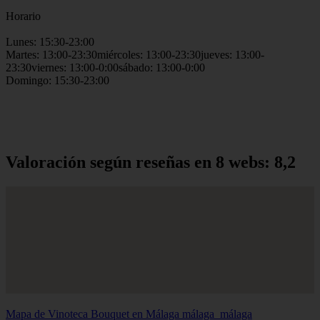
Horario
Lunes: 15:30-23:00
Martes: 13:00-23:30miércoles: 13:00-23:30jueves: 13:00-
23:30viernes: 13:00-0:00sábado: 13:00-0:00
Domingo: 15:30-23:00
Valoración según reseñas en 8 webs: 8,2
Mapa de Vinoteca Bouquet en Málaga
málaga_málaga