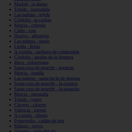
Madrid - el-álamo
Toledo - fuensalida
Las-palmas - tejeda
Córdoba - la-carlota
Murcia - cehegín
Cádiz - rota
Huelva - gibraleón
Las-palmas - tinajo
Lleida - lleida
A-coruña - santiago-de-compostela
Córdoba - aguilar-de-la-frontera
álava - eskuernaga
Santa-cruz-de-tenerife - tegueste
Murcia - jumilla
Las-palmas - santa-lucía-de-tirajana
Santa-cruz-de-tenerife - la-orotava
Santa-cruz-de-tenerife - la-guancha
Murcia - moratalla
Toledo - yepes
Cáceres - cáceres
Valencia - torrent
A-coruña - ribeira
Pontevedra - caldas-de-reis
Málaga - torrox
Almería - olula-del-río