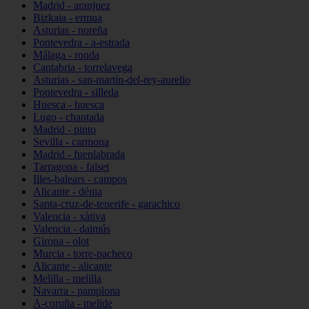
Madrid - aranjuez
Bizkaia - ermua
Asturias - noreña
Pontevedra - a-estrada
Málaga - ronda
Cantabria - torrelavega
Asturias - san-martín-del-rey-aurelio
Pontevedra - silleda
Huesca - huesca
Lugo - chantada
Madrid - pinto
Sevilla - carmona
Madrid - fuenlabrada
Tarragona - falset
Illes-balears - campos
Alicante - dénia
Santa-cruz-de-tenerife - garachico
Valencia - xàtiva
Valencia - daimús
Girona - olot
Murcia - torre-pacheco
Alicante - alicante
Melilla - melilla
Navarra - pamplona
A-coruña - melide