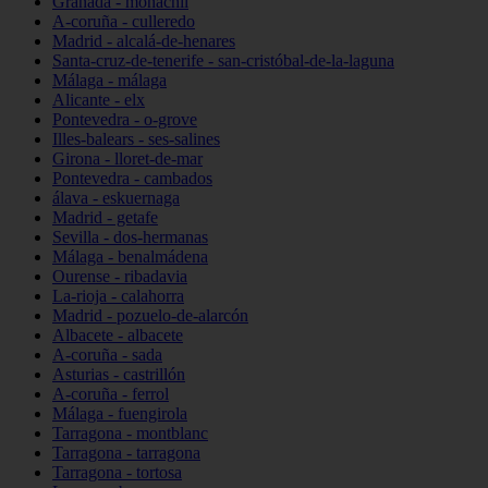
Granada - monachil
A-coruña - culleredo
Madrid - alcalá-de-henares
Santa-cruz-de-tenerife - san-cristóbal-de-la-laguna
Málaga - málaga
Alicante - elx
Pontevedra - o-grove
Illes-balears - ses-salines
Girona - lloret-de-mar
Pontevedra - cambados
álava - eskuernaga
Madrid - getafe
Sevilla - dos-hermanas
Málaga - benalmádena
Ourense - ribadavia
La-rioja - calahorra
Madrid - pozuelo-de-alarcón
Albacete - albacete
A-coruña - sada
Asturias - castrillón
A-coruña - ferrol
Málaga - fuengirola
Tarragona - montblanc
Tarragona - tarragona
Tarragona - tortosa