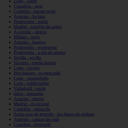
Lugo - sober
Cantabria - noja
Córdoba - puente-genil
Asturias - laviana
Pontevedra - marín
Madrid - torrejón-de-ardoz
A-coruña - oleiros
Málaga - nerja
Asturias - langreo
Pontevedra - ponteareas
Pontevedra - a-illa-de-arousa
Sevilla - sevilla
Navarra - estella-lizarra
Lugo - viveiro
Illes-balears - es-mercadal
Lugo - mondoñedo
León - valdevimbre
Valladolid - rueda
álava - laguardia
Asturias - mieres
Madrid - el-escorial
Castellón - moncofa
Santa-cruz-de-tenerife - los-llanos-de-aridane
Asturias - cangas-de-onís
Castellón - benicarló