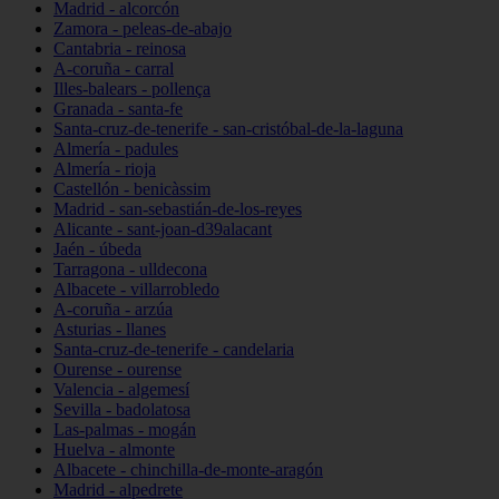
Madrid - alcorcón
Zamora - peleas-de-abajo
Cantabria - reinosa
A-coruña - carral
Illes-balears - pollença
Granada - santa-fe
Santa-cruz-de-tenerife - san-cristóbal-de-la-laguna
Almería - padules
Almería - rioja
Castellón - benicàssim
Madrid - san-sebastián-de-los-reyes
Alicante - sant-joan-d39alacant
Jaén - úbeda
Tarragona - ulldecona
Albacete - villarrobledo
A-coruña - arzúa
Asturias - llanes
Santa-cruz-de-tenerife - candelaria
Ourense - ourense
Valencia - algemesí
Sevilla - badolatosa
Las-palmas - mogán
Huelva - almonte
Albacete - chinchilla-de-monte-aragón
Madrid - alpedrete