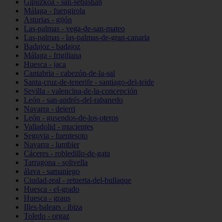
Gipuzkoa - san-sebastián
Málaga - fuengirola
Asturias - gijón
Las-palmas - vega-de-san-mateo
Las-palmas - las-palmas-de-gran-canaria
Badajoz - badajoz
Málaga - frigiliana
Huesca - jaca
Cantabria - cabezón-de-la-sal
Santa-cruz-de-tenerife - santiago-del-teide
Sevilla - valencina-de-la-concepción
León - san-andrés-del-rabanedo
Navarra - deierri
León - gusendos-de-los-oteros
Valladolid - mucientes
Segovia - fuentesoto
Navarra - lumbier
Cáceres - robledillo-de-gata
Tarragona - solivella
álava - samaniego
Ciudad-real - retuerta-del-bullaque
Huesca - el-grado
Huesca - graus
Illes-balears - ibiza
Toledo - orgaz