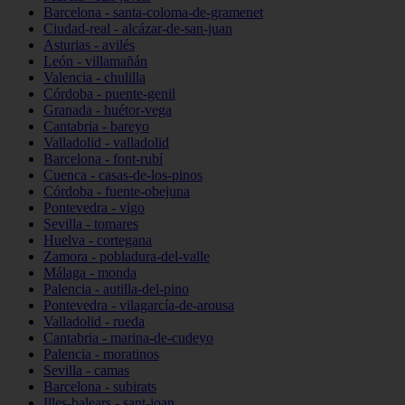
Barcelona - santa-coloma-de-gramenet
Ciudad-real - alcázar-de-san-juan
Asturias - avilés
León - villamañán
Valencia - chulilla
Córdoba - puente-genil
Granada - huétor-vega
Cantabria - bareyo
Valladolid - valladolid
Barcelona - font-rubí
Cuenca - casas-de-los-pinos
Córdoba - fuente-obejuna
Pontevedra - vigo
Sevilla - tomares
Huelva - cortegana
Zamora - pobladura-del-valle
Málaga - monda
Palencia - autilla-del-pino
Pontevedra - vilagarcía-de-arousa
Valladolid - rueda
Cantabria - marina-de-cudeyo
Palencia - moratinos
Sevilla - camas
Barcelona - subirats
Illes-balears - sant-joan