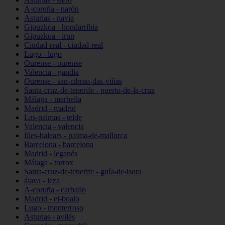
A-coruña - narón
Asturias - navia
Gipuzkoa - hondarribia
Gipuzkoa - irun
Ciudad-real - ciudad-real
Lugo - lugo
Ourense - ourense
Valencia - gandia
Ourense - san-cibrao-das-viñas
Santa-cruz-de-tenerife - puerto-de-la-cruz
Málaga - marbella
Madrid - madrid
Las-palmas - telde
Valencia - valencia
Illes-balears - palma-de-mallorca
Barcelona - barcelona
Madrid - leganés
Málaga - torrox
Santa-cruz-de-tenerife - guía-de-isora
álava - leza
A-coruña - carballo
Madrid - el-boalo
Lugo - monterroso
Asturias - avilés