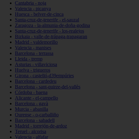
Cantabria - noja
Valencia - picanya
Huesca - belver-de-cinca
Santa-cruz-de-tenerife - el-sauzal
Zaragoza - la-almunia-de-doña-godina
Santa-cruz-de-tenerife - los-realejos
Bizkaia - valle-de-trápaga-trapagaran
Madrid - valdemorillo
Valencia - manises
Barcelona - terrassa
Lleida - tremp
Asturias - villaviciosa
Huelva - trigueros
Girona - castelló-d39empúries
Barcelona - cardedeu
Barcelona - sant-quirze-del-vallès
Córdoba - baena
Alicante - el-campello
Barcelona - gavà
Murcia - abanilla
Ourense - o-carballiño
Barcelona - sabadell
Madrid - torrejón-de-ardoz
Teruel - alcorisa
Valencia - alfafar