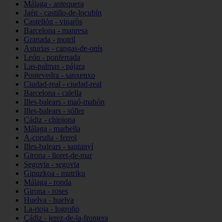
Málaga - antequera
Jaén - castillo-de-locubín
Castellón - vinaròs
Barcelona - manresa
Granada - motril
Asturias - cangas-de-onís
León - ponferrada
Las-palmas - pájara
Pontevedra - sanxenxo
Ciudad-real - ciudad-real
Barcelona - calella
Illes-balears - maó-mahón
Illes-balears - sóller
Cádiz - chipiona
Málaga - marbella
A-coruña - ferrol
Illes-balears - santanyí
Girona - lloret-de-mar
Segovia - segovia
Gipuzkoa - mutriku
Málaga - ronda
Girona - roses
Huelva - huelva
La-rioja - logroño
Cádiz - jerez-de-la-frontera