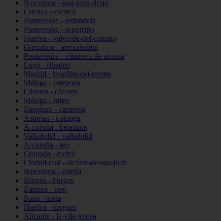
Barcelona - sant-joan-despí
Cuenca - cuenca
Pontevedra - redondela
Pontevedra - o-porriño
Huelva - valverde-del-camino
Gipuzkoa - aretxabaleta
Pontevedra - vilanova-de-arousa
Lugo - ribadeo
Madrid - boadilla-del-monte
Málaga - estepona
Cáceres - cáceres
Málaga - mijas
Zaragoza - cariñena
Asturias - colunga
A-coruña - betanzos
Valladolid - valladolid
A-coruña - teo
Granada - motril
Ciudad-real - alcázar-de-san-juan
Barcelona - calella
Burgos - burgos
Zamora - toro
Soria - soria
Huelva - moguer
Alicante - la-vila-joiosa