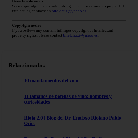
Derechos de autor
Si cree que algún contenido infringe derechos de autor o propiedad
intelectual, contacte en
bitelchux@yahoo.es
.
Copyright notice
If you believe any content infringes copyright or intellectual
property rights, please contact
bitelchux@yahoo.es
.
Relaccionados
10 mandamientos del vino
11 tamaños de botellas de vino: nombres y
curiosidades
Rioja 2.0 | Blog del Dr. Enólogo Riojano Pablo
Orio.