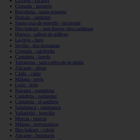
La-rioja - ezcaray
Granada - lanjarón
Barcelona - santa-susanna
Bizkaia - santurtzi
Santa-cruz-de-tenerife - tacoronte
Illes-balears - sant-llorenç-des-cardassar
Huesca - sallent-de-gállego
La-rioja - haro
Sevilla - dos-hermanas
Granada - salobreña
Cantabria - laredo
Tarragona - sant-carles-de-la-ràpita
Alicante - dénia
Cádiz - cádiz
Málaga - nerja
León - león
Navarra - pamplona
Cantabria - santander
Cantabria - el-astillero
Salamanca - salamanca
Valladolid - boecillo
Murcia - murcia
Málaga - torremolinos
Illes-balears - calvià
Alicante - benidorm