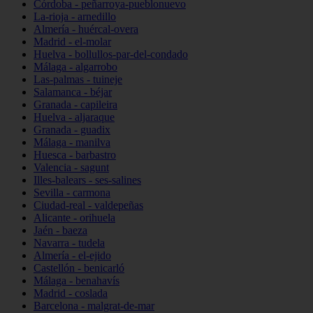
Córdoba - peñarroya-pueblonuevo
La-rioja - arnedillo
Almería - huércal-overa
Madrid - el-molar
Huelva - bollullos-par-del-condado
Málaga - algarrobo
Las-palmas - tuineje
Salamanca - béjar
Granada - capileira
Huelva - aljaraque
Granada - guadix
Málaga - manilva
Huesca - barbastro
Valencia - sagunt
Illes-balears - ses-salines
Sevilla - carmona
Ciudad-real - valdepeñas
Alicante - orihuela
Jaén - baeza
Navarra - tudela
Almería - el-ejido
Castellón - benicarló
Málaga - benahavís
Madrid - coslada
Barcelona - malgrat-de-mar