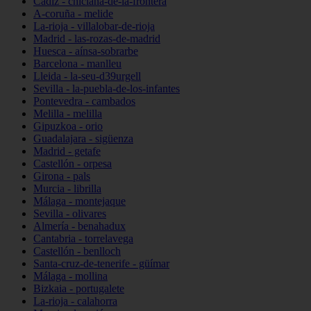
Cádiz - chiclana-de-la-frontera
A-coruña - melide
La-rioja - villalobar-de-rioja
Madrid - las-rozas-de-madrid
Huesca - aínsa-sobrarbe
Barcelona - manlleu
Lleida - la-seu-d39urgell
Sevilla - la-puebla-de-los-infantes
Pontevedra - cambados
Melilla - melilla
Gipuzkoa - orio
Guadalajara - sigüenza
Madrid - getafe
Castellón - orpesa
Girona - pals
Murcia - librilla
Málaga - montejaque
Sevilla - olivares
Almería - benahadux
Cantabria - torrelavega
Castellón - benlloch
Santa-cruz-de-tenerife - güímar
Málaga - mollina
Bizkaia - portugalete
La-rioja - calahorra