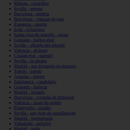
Málaga - campillos
Sevilla - gerena
Barcelona - tordera
Barcelona - vilassar-de-mar
Zaragoza - alagón
ávila - el-barraco
Santa-cruz-de-tenerife - arona
Granada - huétor-tájar
Sevilla - albaida-del-aljarafe
Valencia - alcàsser
Ciudad-real - daimiel
Sevilla - la-algaba
Madrid - san-fernando-de-henares
Toledo - toledo
Asturias - mieres
Salamanca - candelario
Granada - huéscar
Madrid - leganés
Barcelona - cornellà-de-llobregat
Valencia - quart-de-poblet
Pontevedra - tomiño
Sevilla - san-juan-de-aznalfarache
Madrid - fuenlabrada
Valladolid - peñafiel
Madrid - parla