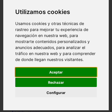
Granada - pulianas
Santa-cruz-de-tenerife - los-llanos-de-aridane
Utilizamos cookies
Cantabria - suances
Sevilla - bormujos
Granada - monachil
Usamos cookies y otras técnicas de
Málaga - júzcar
rastreo para mejorar tu experiencia de
Huesca - isábena
navegación en nuestra web, para
Huesca - alquézar
Huesca - castejón-de-sos
mostrarte contenidos personalizados y
Lleida - alt-àneu
anuncios adecuados, para analizar el
Sevilla - marinaleda
tráfico en nuestra web y para comprender
Córdoba - almedinilla
Navarra - zangoza
de donde llegan nuestros visitantes.
Cantabria - arenas-de-iguña
Barcelona - la-pobla-de-lillet
Murcia - cartagena
Aceptar
Las-palmas - yaiza
Madrid - nuevo-baztán
Rechazar
Sevilla - arahal
Málaga - istán
Configurar
Valladolid - fuensaldaña
Sevilla - salteras
Huesca - biescas
Granada - pampaneira