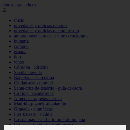
vinosdegranada.es
☰
Inicio
novedades y noticias de vino
novedades y noticias de enoturismo
antiguo vaso para catar vinos crucigrama
bulgaria
comprar
espana
tipo
vinos
Córdoba - córdoba
Sevilla - sevilla
Barcelona - barcelona
Ciudad-real - montiel
Santa-cruz-de-tenerife - guía-de-isora
La-rioja - casalarreina
Almería - roquetas-de-mar
Madrid - pozuelo-de-alarcón
Granada - almuñécar
Illes-balears - alcúdia
Las-palmas - san-bartolomé-de-tirajana
Cádiz - el-puerto-de-santa-maría
Madrid - valdemoro