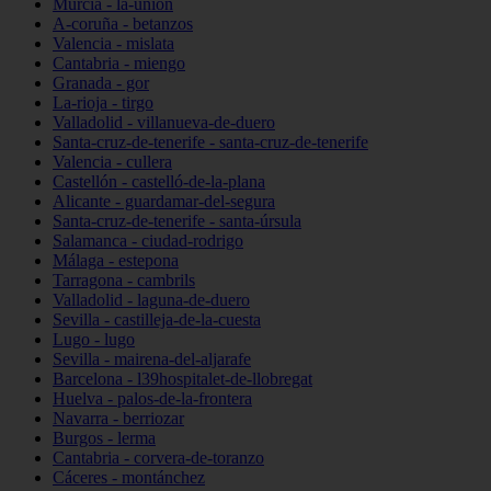
Murcia - la-unión
A-coruña - betanzos
Valencia - mislata
Cantabria - miengo
Granada - gor
La-rioja - tirgo
Valladolid - villanueva-de-duero
Santa-cruz-de-tenerife - santa-cruz-de-tenerife
Valencia - cullera
Castellón - castelló-de-la-plana
Alicante - guardamar-del-segura
Santa-cruz-de-tenerife - santa-úrsula
Salamanca - ciudad-rodrigo
Málaga - estepona
Tarragona - cambrils
Valladolid - laguna-de-duero
Sevilla - castilleja-de-la-cuesta
Lugo - lugo
Sevilla - mairena-del-aljarafe
Barcelona - l39hospitalet-de-llobregat
Huelva - palos-de-la-frontera
Navarra - berriozar
Burgos - lerma
Cantabria - corvera-de-toranzo
Cáceres - montánchez