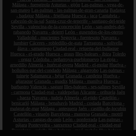
Málaga - fuengirola
Asturias - gijón
Las-palmas - vega-de-
san-mateo
Las-palmas - las-palmas-de-gran-canaria
Badajoz
- badajoz
Málaga - frigiliana
Huesca - jaca
Cantabria -
cabezón-de-la-sal
Santa-cruz-de-tenerife - santiago-del-teide
Sevilla - valencina-de-la-concepción
León - san-andrés-del-
rabanedo
Navarra - deierri
León - gusendos-de-los-oteros
Valladolid - mucientes
Segovia - fuentesoto
Navarra -
lumbier
Cáceres - robledillo-de-gata
Tarragona - solivella
álava - samaniego
Ciudad-real - retuerta-del-bullaque
Huesca - el-grado
Huesca - graus
Illes-balears - ibiza
Toledo
- orgaz
Córdoba - peñarroya-pueblonuevo
La-rioja -
arnedillo
Almería - huércal-overa
Madrid - el-molar
Huelva -
bollullos-par-del-condado
Málaga - algarrobo
Las-palmas -
tuineje
Salamanca - béjar
Granada - capileira
Huelva -
aljaraque
Granada - guadix
Málaga - manilva
Huesca -
barbastro
Valencia - sagunt
Illes-balears - ses-salines
Sevilla
- carmona
Ciudad-real - valdepeñas
Alicante - orihuela
Jaén
- baeza
Navarra - tudela
Almería - el-ejido
Castellón -
benicarló
Málaga - benahavís
Madrid - coslada
Barcelona -
malgrat-de-mar
Málaga - antequera
Jaén - castillo-de-locubín
Castellón - vinaròs
Barcelona - manresa
Granada - motril
Asturias - cangas-de-onís
León - ponferrada
Las-palmas -
pájara
Pontevedra - sanxenxo
Ciudad-real - ciudad-real
Barcelona - calella
Illes-balears - maó-mahón
Illes-balears -
sóller
Cádiz - chipiona
Málaga - marbella
A-coruña - ferrol