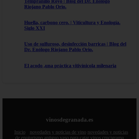
Tempranillo Royo | Blog del Dr. Enólogo
Riojano Pablo Orio.
Huella, carbono cero. | Viticultura y Enología.
Siglo XXI
Uso de sulfuroso, desinfección barricas | Blog del
Dr. Enólogo Riojano Pablo Orio.
El acodo ,una práctica vitivínicola milenaria
vinosdegranada.es
Inicio
novedades y noticias de vino
novedades y noticias
de enoturismo
antiguo vaso para catar vinos crucigrama