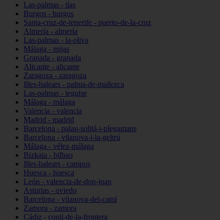
Las-palmas - tías
Burgos - burgos
Santa-cruz-de-tenerife - puerto-de-la-cruz
Almería - almería
Las-palmas - la-oliva
Málaga - mijas
Granada - granada
Alicante - alicante
Zaragoza - zaragoza
Illes-balears - palma-de-mallorca
Las-palmas - teguise
Málaga - málaga
Valencia - valencia
Madrid - madrid
Barcelona - palau-solità-i-plegamans
Barcelona - vilanova-i-la-geltrú
Málaga - vélez-málaga
Bizkaia - bilbao
Illes-balears - campos
Huesca - huesca
León - valencia-de-don-juan
Asturias - oviedo
Barcelona - vilanova-del-camí
Zamora - zamora
Cádiz - conil-de-la-frontera