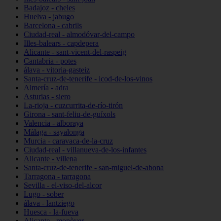
Badajoz - cheles
Huelva - jabugo
Barcelona - cabrils
Ciudad-real - almodóvar-del-campo
Illes-balears - capdepera
Alicante - sant-vicent-del-raspeig
Cantabria - potes
álava - vitoria-gasteiz
Santa-cruz-de-tenerife - icod-de-los-vinos
Almería - adra
Asturias - siero
La-rioja - cuzcurrita-de-río-tirón
Girona - sant-feliu-de-guíxols
Valencia - alboraya
Málaga - sayalonga
Murcia - caravaca-de-la-cruz
Ciudad-real - villanueva-de-los-infantes
Alicante - villena
Santa-cruz-de-tenerife - san-miguel-de-abona
Tarragona - tarragona
Sevilla - el-viso-del-alcor
Lugo - sober
álava - lantziego
Huesca - la-fueva
Alicante - monòver