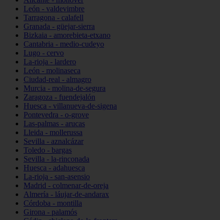
León - valdevimbre
Tarragona - calafell
Granada - güejar-sierra
Bizkaia - amorebieta-etxano
Cantabria - medio-cudeyo
Lugo - cervo
La-rioja - lardero
León - molinaseca
Ciudad-real - almagro
Murcia - molina-de-segura
Zaragoza - fuendejalón
Huesca - villanueva-de-sigena
Pontevedra - o-grove
Las-palmas - arucas
Lleida - mollerussa
Sevilla - aznalcázar
Toledo - bargas
Sevilla - la-rinconada
Huesca - adahuesca
La-rioja - san-asensio
Madrid - colmenar-de-oreja
Almería - láujar-de-andarax
Córdoba - montilla
Girona - palamós