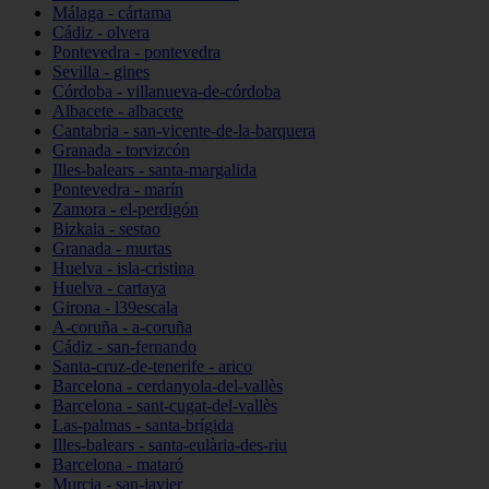
Málaga - cártama
Cádiz - olvera
Pontevedra - pontevedra
Sevilla - gines
Córdoba - villanueva-de-córdoba
Albacete - albacete
Cantabria - san-vicente-de-la-barquera
Granada - torvizcón
Illes-balears - santa-margalida
Pontevedra - marín
Zamora - el-perdigón
Bizkaia - sestao
Granada - murtas
Huelva - isla-cristina
Huelva - cartaya
Girona - l39escala
A-coruña - a-coruña
Cádiz - san-fernando
Santa-cruz-de-tenerife - arico
Barcelona - cerdanyola-del-vallès
Barcelona - sant-cugat-del-vallès
Las-palmas - santa-brígida
Illes-balears - santa-eulària-des-riu
Barcelona - mataró
Murcia - san-javier