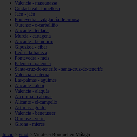
Valencia - massanassa
Ciudad-real - tomelloso
Jaén - jaén
Pontevedra - vilagarcía-de-arousa
Ourense - o-carballiño
Alicante - teulada
Murcia - cartagena
Alicante - benidorm
Gipuzkoa - eibar
León - la-bañeza
Pontevedra - meis
Palencia - palencia
Santa-cruz-de-tenerife - santa-cruz-de-tenerife
Valencia - paterna
Las-palmas - agüimes
Alicante - alcoi
Valencia - alaquàs
A-coruña - cabanas
Alicante - el-campello
Asturias - grado
Valencia - benetússer
Ourense - verín
Girona - mieres
Inicio
>
vinot
>
Vinoteca Bouquet en Málaga