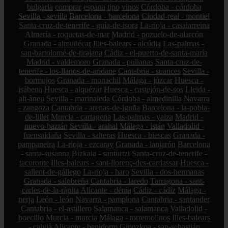
bulgaria
comprar
espana
tipo
vinos
Córdoba - córdoba
Sevilla - sevilla
Barcelona - barcelona
Ciudad-real - montiel
Santa-cruz-de-tenerife - guía-de-isora
La-rioja - casalarreina
Almería - roquetas-de-mar
Madrid - pozuelo-de-alarcón
Granada - almuñécar
Illes-balears - alcúdia
Las-palmas -
san-bartolomé-de-tirajana
Cádiz - el-puerto-de-santa-maría
Madrid - valdemoro
Granada - pulianas
Santa-cruz-de-
tenerife - los-llanos-de-aridane
Cantabria - suances
Sevilla -
bormujos
Granada - monachil
Málaga - júzcar
Huesca -
isábena
Huesca - alquézar
Huesca - castejón-de-sos
Lleida -
alt-àneu
Sevilla - marinaleda
Córdoba - almedinilla
Navarra
- zangoza
Cantabria - arenas-de-iguña
Barcelona - la-pobla-
de-lillet
Murcia - cartagena
Las-palmas - yaiza
Madrid -
nuevo-baztán
Sevilla - arahal
Málaga - istán
Valladolid -
fuensaldaña
Sevilla - salteras
Huesca - biescas
Granada -
pampaneira
La-rioja - ezcaray
Granada - lanjarón
Barcelona
- santa-susanna
Bizkaia - santurtzi
Santa-cruz-de-tenerife -
tacoronte
Illes-balears - sant-llorenç-des-cardassar
Huesca -
sallent-de-gállego
La-rioja - haro
Sevilla - dos-hermanas
Granada - salobreña
Cantabria - laredo
Tarragona - sant-
carles-de-la-ràpita
Alicante - dénia
Cádiz - cádiz
Málaga -
nerja
León - león
Navarra - pamplona
Cantabria - santander
Cantabria - el-astillero
Salamanca - salamanca
Valladolid -
boecillo
Murcia - murcia
Málaga - torremolinos
Illes-balears
- calvià
Alicante - benidorm
Gipuzkoa - san-sebastián