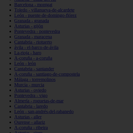
Barcelona - montgat
Toledo - villanueva-de-alcardete
León - puente-de-domingo-flórez
Granada - granada
Asturias - gijón
Pontevedra - pontevedra
Granada - maracena
Cantabria - riotuerto
ávila - el-barco-de-ávila
La-rioja - haro
A-coruña - a-coruña
León - león
Cantabria - santander
A-coruña - santiago-de-compostela
Málaga - torremolinos
Murcia - murcia
Asturias - oviedo
Pontevedra - vigo
Almería - roquetas-de-mar
Cantabria - laredo
León - san-andrés-del-rabanedo
Asturias - aller
Ourense - allariz
A-coruña - ribeira
Asturias - siero