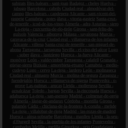
subirats
Illes-balears - sant-joan
Badajoz - cheles
Huelva -
jabugo
Barcelona - cabrils
Ciudad-real - almodóvar-del-
campo
Illes-balears - capdepera
Alicante - sant-vicent-del-
raspeig
Cantabria - potes
álava - vitoria-gasteiz
Santa-cruz-
de-tenerife - icod-de-los-vinos
Almería - adra
Asturias - siero
La-rioja - cuzcurrita-de-río-tirón
Girona - sant-feliu-de-
guíxols
Valencia - alboraya
Málaga - sayalonga
Murcia -
caravaca-de-la-cruz
Ciudad-real - villanueva-de-los-infantes
Alicante - villena
Santa-cruz-de-tenerife - san-miguel-de-
abona
Tarragona - tarragona
Sevilla - el-viso-del-alcor
Lugo
- sober
álava - lantziego
Huesca - la-fueva
Alicante -
monòver
León - valdevimbre
Tarragona - calafell
Granada -
güejar-sierra
Bizkaia - amorebieta-etxano
Cantabria - medio-
cudeyo
Lugo - cervo
La-rioja - lardero
León - molinaseca
Ciudad-real - almagro
Murcia - molina-de-segura
Zaragoza -
fuendejalón
Huesca - villanueva-de-sigena
Pontevedra - o-
grove
Las-palmas - arucas
Lleida - mollerussa
Sevilla -
aznalcázar
Toledo - bargas
Sevilla - la-rinconada
Huesca -
adahuesca
La-rioja - san-asensio
Madrid - colmenar-de-oreja
Almería - láujar-de-andarax
Córdoba - montilla
Girona -
palamós
Cádiz - chiclana-de-la-frontera
A-coruña - melide
La-rioja - villalobar-de-rioja
Madrid - las-rozas-de-madrid
Huesca - aínsa-sobrarbe
Barcelona - manlleu
Lleida - la-seu-
d39urgell
Sevilla - la-puebla-de-los-infantes
Pontevedra -
cambados
Melilla - melilla
Gipuzkoa - orio
Guadalajara -