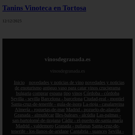
Tanins Vinoteca en Tortosa
12/12/2025
vinosdegranada.es
vinosdegranada.es
Inicio
novedades y noticias de vino
novedades y noticias
de enoturismo
antiguo vaso para catar vinos crucigrama
bulgaria
comprar
espana
tipo
vinos
Córdoba - córdoba
Sevilla - sevilla
Barcelona - barcelona
Ciudad-real - montiel
Santa-cruz-de-tenerife - guía-de-isora
La-rioja - casalarreina
Almería - roquetas-de-mar
Madrid - pozuelo-de-alarcón
Granada - almuñécar
Illes-balears - alcúdia
Las-palmas -
san-bartolomé-de-tirajana
Cádiz - el-puerto-de-santa-maría
Madrid - valdemoro
Granada - pulianas
Santa-cruz-de-
tenerife - los-llanos-de-aridane
Cantabria - suances
Sevilla -