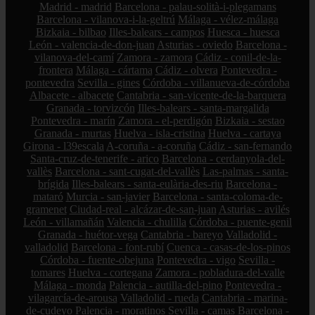
Madrid - madrid
Barcelona - palau-solità-i-plegamans
Barcelona - vilanova-i-la-geltrú
Málaga - vélez-málaga
Bizkaia - bilbao
Illes-balears - campos
Huesca - huesca
León - valencia-de-don-juan
Asturias - oviedo
Barcelona -
vilanova-del-camí
Zamora - zamora
Cádiz - conil-de-la-
frontera
Málaga - cártama
Cádiz - olvera
Pontevedra -
pontevedra
Sevilla - gines
Córdoba - villanueva-de-córdoba
Albacete - albacete
Cantabria - san-vicente-de-la-barquera
Granada - torvizcón
Illes-balears - santa-margalida
Pontevedra - marín
Zamora - el-perdigón
Bizkaia - sestao
Granada - murtas
Huelva - isla-cristina
Huelva - cartaya
Girona - l39escala
A-coruña - a-coruña
Cádiz - san-fernando
Santa-cruz-de-tenerife - arico
Barcelona - cerdanyola-del-
vallès
Barcelona - sant-cugat-del-vallès
Las-palmas - santa-
brígida
Illes-balears - santa-eulària-des-riu
Barcelona -
mataró
Murcia - san-javier
Barcelona - santa-coloma-de-
gramenet
Ciudad-real - alcázar-de-san-juan
Asturias - avilés
León - villamañán
Valencia - chulilla
Córdoba - puente-genil
Granada - huétor-vega
Cantabria - bareyo
Valladolid -
valladolid
Barcelona - font-rubí
Cuenca - casas-de-los-pinos
Córdoba - fuente-obejuna
Pontevedra - vigo
Sevilla -
tomares
Huelva - cortegana
Zamora - pobladura-del-valle
Málaga - monda
Palencia - autilla-del-pino
Pontevedra -
vilagarcía-de-arousa
Valladolid - rueda
Cantabria - marina-
de-cudeyo
Palencia - moratinos
Sevilla - camas
Barcelona -