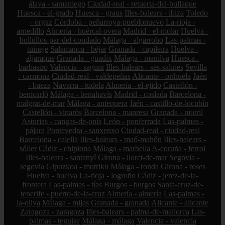
álava - samaniego
Ciudad-real - retuerta-del-bullaque
Huesca - el-grado
Huesca - graus
Illes-balears - ibiza
Toledo
- orgaz
Córdoba - peñarroya-pueblonuevo
La-rioja -
arnedillo
Almería - huércal-overa
Madrid - el-molar
Huelva -
bollullos-par-del-condado
Málaga - algarrobo
Las-palmas -
tuineje
Salamanca - béjar
Granada - capileira
Huelva -
aljaraque
Granada - guadix
Málaga - manilva
Huesca -
barbastro
Valencia - sagunt
Illes-balears - ses-salines
Sevilla
- carmona
Ciudad-real - valdepeñas
Alicante - orihuela
Jaén
- baeza
Navarra - tudela
Almería - el-ejido
Castellón -
benicarló
Málaga - benahavís
Madrid - coslada
Barcelona -
malgrat-de-mar
Málaga - antequera
Jaén - castillo-de-locubín
Castellón - vinaròs
Barcelona - manresa
Granada - motril
Asturias - cangas-de-onís
León - ponferrada
Las-palmas -
pájara
Pontevedra - sanxenxo
Ciudad-real - ciudad-real
Barcelona - calella
Illes-balears - maó-mahón
Illes-balears -
sóller
Cádiz - chipiona
Málaga - marbella
A-coruña - ferrol
Illes-balears - santanyí
Girona - lloret-de-mar
Segovia -
segovia
Gipuzkoa - mutriku
Málaga - ronda
Girona - roses
Huelva - huelva
La-rioja - logroño
Cádiz - jerez-de-la-
frontera
Las-palmas - tías
Burgos - burgos
Santa-cruz-de-
tenerife - puerto-de-la-cruz
Almería - almería
Las-palmas -
la-oliva
Málaga - mijas
Granada - granada
Alicante - alicante
Zaragoza - zaragoza
Illes-balears - palma-de-mallorca
Las-
palmas - teguise
Málaga - málaga
Valencia - valencia