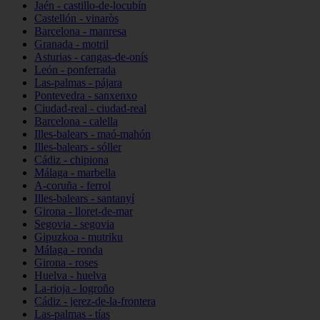
Jaén - castillo-de-locubín
Castellón - vinaròs
Barcelona - manresa
Granada - motril
Asturias - cangas-de-onís
León - ponferrada
Las-palmas - pájara
Pontevedra - sanxenxo
Ciudad-real - ciudad-real
Barcelona - calella
Illes-balears - maó-mahón
Illes-balears - sóller
Cádiz - chipiona
Málaga - marbella
A-coruña - ferrol
Illes-balears - santanyí
Girona - lloret-de-mar
Segovia - segovia
Gipuzkoa - mutriku
Málaga - ronda
Girona - roses
Huelva - huelva
La-rioja - logroño
Cádiz - jerez-de-la-frontera
Las-palmas - tías