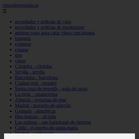
vinosdegranada.es
☰
novedades y noticias de vino
novedades y noticias de enoturismo
antiguo vaso para catar vinos crucigrama
bulgaria
comprar
espana
tipo
vinos
Córdoba - córdoba
Sevilla - sevilla
Barcelona - barcelona
Ciudad-real - montiel
Santa-cruz-de-tenerife - guía-de-isora
La-rioja - casalarreina
Almería - roquetas-de-mar
Madrid - pozuelo-de-alarcón
Granada - almuñécar
Illes-balears - alcúdia
Las-palmas - san-bartolomé-de-tirajana
Cádiz - el-puerto-de-santa-maría
Madrid - valdemoro
Granada - pulianas