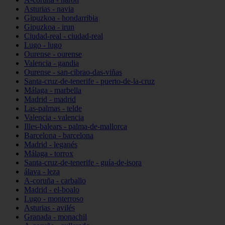
Asturias - navia
Gipuzkoa - hondarribia
Gipuzkoa - irun
Ciudad-real - ciudad-real
Lugo - lugo
Ourense - ourense
Valencia - gandia
Ourense - san-cibrao-das-viñas
Santa-cruz-de-tenerife - puerto-de-la-cruz
Málaga - marbella
Madrid - madrid
Las-palmas - telde
Valencia - valencia
Illes-balears - palma-de-mallorca
Barcelona - barcelona
Madrid - leganés
Málaga - torrox
Santa-cruz-de-tenerife - guía-de-isora
álava - leza
A-coruña - carballo
Madrid - el-boalo
Lugo - monterroso
Asturias - avilés
Granada - monachil