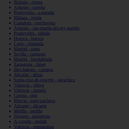
Bizkaia - ermua
Asturias - noreña
Pontevedra - a-estrada
Málaga - ronda
Cantabria - torrelavega
Asturias - san-martín-del-rey-aurelio
Pontevedra - silleda
Huesca - huesca
Lugo - chantada
Madrid - pinto
Sevilla - carmona
Madrid - fuenlabrada
Tarragona - falset
Illes-balears - campos
Alicante - dénia
Santa-cruz-de-tenerife - garachico
Valencia - xàtiva
Valencia - daimús
Girona - olot
Murcia - torre-pacheco
Alicante - alicante
Melilla - melilla
Navarra - pamplona
A-coruña - melide
Valencia - massanassa