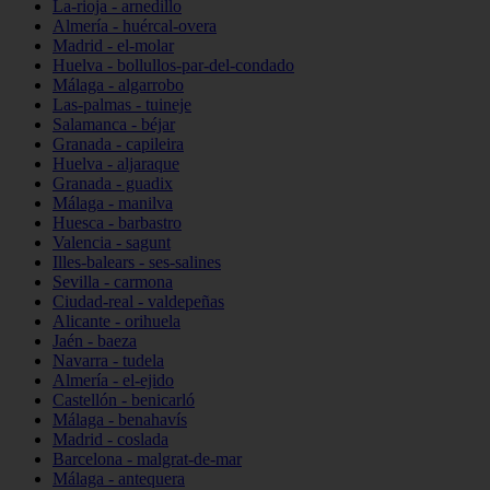
La-rioja - arnedillo
Almería - huércal-overa
Madrid - el-molar
Huelva - bollullos-par-del-condado
Málaga - algarrobo
Las-palmas - tuineje
Salamanca - béjar
Granada - capileira
Huelva - aljaraque
Granada - guadix
Málaga - manilva
Huesca - barbastro
Valencia - sagunt
Illes-balears - ses-salines
Sevilla - carmona
Ciudad-real - valdepeñas
Alicante - orihuela
Jaén - baeza
Navarra - tudela
Almería - el-ejido
Castellón - benicarló
Málaga - benahavís
Madrid - coslada
Barcelona - malgrat-de-mar
Málaga - antequera