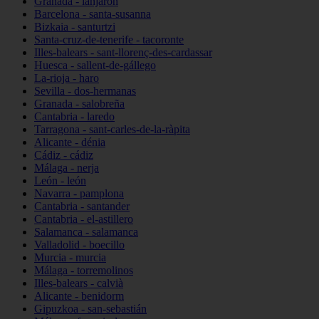
Granada - lanjarón
Barcelona - santa-susanna
Bizkaia - santurtzi
Santa-cruz-de-tenerife - tacoronte
Illes-balears - sant-llorenç-des-cardassar
Huesca - sallent-de-gállego
La-rioja - haro
Sevilla - dos-hermanas
Granada - salobreña
Cantabria - laredo
Tarragona - sant-carles-de-la-ràpita
Alicante - dénia
Cádiz - cádiz
Málaga - nerja
León - león
Navarra - pamplona
Cantabria - santander
Cantabria - el-astillero
Salamanca - salamanca
Valladolid - boecillo
Murcia - murcia
Málaga - torremolinos
Illes-balears - calvià
Alicante - benidorm
Gipuzkoa - san-sebastián