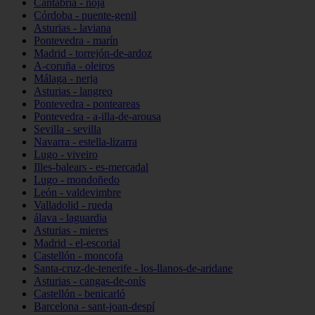
Cantabria - noja
Córdoba - puente-genil
Asturias - laviana
Pontevedra - marín
Madrid - torrejón-de-ardoz
A-coruña - oleiros
Málaga - nerja
Asturias - langreo
Pontevedra - ponteareas
Pontevedra - a-illa-de-arousa
Sevilla - sevilla
Navarra - estella-lizarra
Lugo - viveiro
Illes-balears - es-mercadal
Lugo - mondoñedo
León - valdevimbre
Valladolid - rueda
álava - laguardia
Asturias - mieres
Madrid - el-escorial
Castellón - moncofa
Santa-cruz-de-tenerife - los-llanos-de-aridane
Asturias - cangas-de-onís
Castellón - benicarló
Barcelona - sant-joan-despí