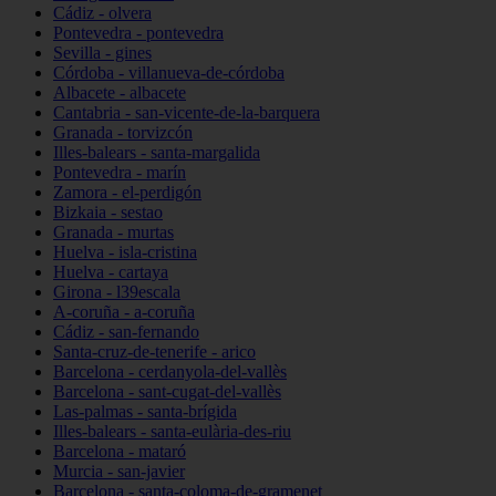
Cádiz - olvera
Pontevedra - pontevedra
Sevilla - gines
Córdoba - villanueva-de-córdoba
Albacete - albacete
Cantabria - san-vicente-de-la-barquera
Granada - torvizcón
Illes-balears - santa-margalida
Pontevedra - marín
Zamora - el-perdigón
Bizkaia - sestao
Granada - murtas
Huelva - isla-cristina
Huelva - cartaya
Girona - l39escala
A-coruña - a-coruña
Cádiz - san-fernando
Santa-cruz-de-tenerife - arico
Barcelona - cerdanyola-del-vallès
Barcelona - sant-cugat-del-vallès
Las-palmas - santa-brígida
Illes-balears - santa-eulària-des-riu
Barcelona - mataró
Murcia - san-javier
Barcelona - santa-coloma-de-gramenet