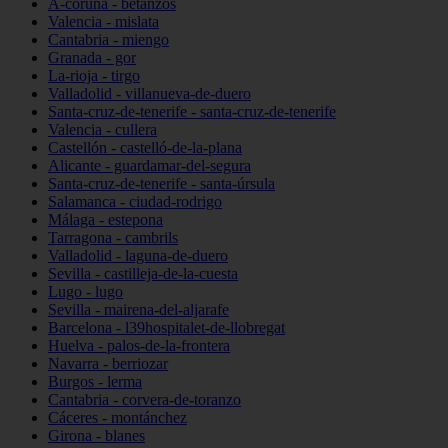
A-coruña - betanzos
Valencia - mislata
Cantabria - miengo
Granada - gor
La-rioja - tirgo
Valladolid - villanueva-de-duero
Santa-cruz-de-tenerife - santa-cruz-de-tenerife
Valencia - cullera
Castellón - castelló-de-la-plana
Alicante - guardamar-del-segura
Santa-cruz-de-tenerife - santa-úrsula
Salamanca - ciudad-rodrigo
Málaga - estepona
Tarragona - cambrils
Valladolid - laguna-de-duero
Sevilla - castilleja-de-la-cuesta
Lugo - lugo
Sevilla - mairena-del-aljarafe
Barcelona - l39hospitalet-de-llobregat
Huelva - palos-de-la-frontera
Navarra - berriozar
Burgos - lerma
Cantabria - corvera-de-toranzo
Cáceres - montánchez
Girona - blanes