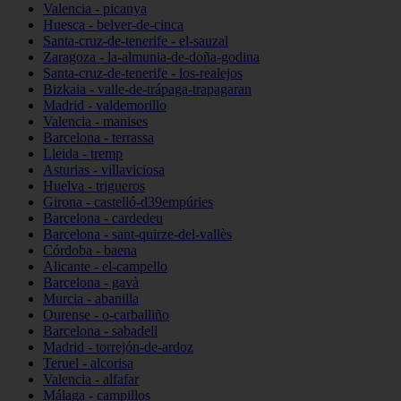
Valencia - picanya
Huesca - belver-de-cinca
Santa-cruz-de-tenerife - el-sauzal
Zaragoza - la-almunia-de-doña-godina
Santa-cruz-de-tenerife - los-realejos
Bizkaia - valle-de-trápaga-trapagaran
Madrid - valdemorillo
Valencia - manises
Barcelona - terrassa
Lleida - tremp
Asturias - villaviciosa
Huelva - trigueros
Girona - castelló-d39empúries
Barcelona - cardedeu
Barcelona - sant-quirze-del-vallès
Córdoba - baena
Alicante - el-campello
Barcelona - gavà
Murcia - abanilla
Ourense - o-carballiño
Barcelona - sabadell
Madrid - torrejón-de-ardoz
Teruel - alcorisa
Valencia - alfafar
Málaga - campillos