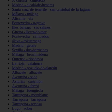
A-coruña - culleredo
Madrid - alcalá-de-henares
Santa-cruz-de-tenerife - san-cristóbal-de-la-laguna
Málaga - málaga
Alicante - elx
Pontevedra - o-grove
Illes-balears - ses-salines
Girona - lloret-de-mar
Pontevedra - cambados
álava - eskuernaga
Madrid - getafe
Sevilla - dos-hermanas
Málaga - benalmádena
Ourense - ribadavia
La-rioja - calahorra
Madrid - pozuelo-de-alarcón
Albacete - albacete
A-coruña - sada
Asturias - castrillón
A-coruña - ferrol
Málaga - fuengirola
Tarragona - montblanc
Tarragona - tarragona
Tarragona - tortosa
Lugo - sober