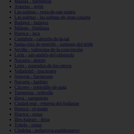
Málaga - fuengirola
Asturias - gijón
Las-palmas - vega-de-san-mateo
Las-palmas - las-palmas-de-gran-canaria
Badajoz - badajoz
Málaga - frigiliana
Huesca - jaca
Cantabria - cabezón-de-la-sal
Santa-cruz-de-tenerife - santiago-del-teide
Sevilla - valencina-de-la-concepción
León - san-andrés-del-rabanedo
Navarra - deierri
León - gusendos-de-los-oteros
Valladolid - mucientes
Segovia - fuentesoto
Navarra - lumbier
Cáceres - robledillo-de-gata
Tarragona - solivella
álava - samaniego
Ciudad-real - retuerta-del-bullaque
Huesca - el-grado
Huesca - graus
Illes-balears - ibiza
Toledo - orgaz
Córdoba - peñarroya-pueblonuevo