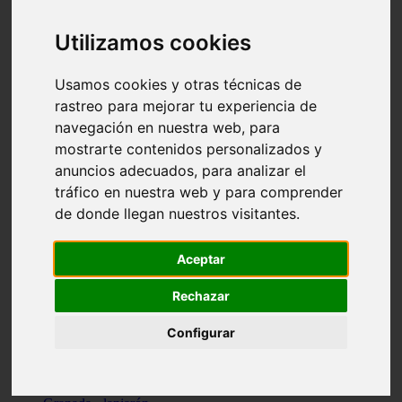
Santa-cruz-de-tenerife - los-llanos-de-aridane
Cantabria - suances
Utilizamos cookies
Sevilla - bormujos
Granada - monachil
Málaga - júzcar
Usamos cookies y otras técnicas de
Huesca - isábena
rastreo para mejorar tu experiencia de
Huesca - alquézar
navegación en nuestra web, para
Huesca - castejón-de-sos
Lleida - alt-àneu
mostrarte contenidos personalizados y
Sevilla - marinaleda
anuncios adecuados, para analizar el
Córdoba - almedinilla
tráfico en nuestra web y para comprender
Navarra - zangoza
Cantabria - arenas-de-iguña
de donde llegan nuestros visitantes.
Barcelona - la-pobla-de-lillet
Murcia - cartagena
Las-palmas - yaiza
Aceptar
Madrid - nuevo-baztán
Sevilla - arahal
Rechazar
Málaga - istán
Valladolid - fuensaldaña
Configurar
Sevilla - salteras
Huesca - biescas
Granada - pampaneira
La-rioja - ezcaray