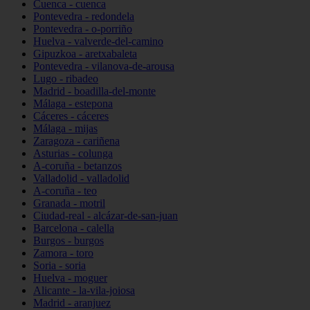
Cuenca - cuenca
Pontevedra - redondela
Pontevedra - o-porriño
Huelva - valverde-del-camino
Gipuzkoa - aretxabaleta
Pontevedra - vilanova-de-arousa
Lugo - ribadeo
Madrid - boadilla-del-monte
Málaga - estepona
Cáceres - cáceres
Málaga - mijas
Zaragoza - cariñena
Asturias - colunga
A-coruña - betanzos
Valladolid - valladolid
A-coruña - teo
Granada - motril
Ciudad-real - alcázar-de-san-juan
Barcelona - calella
Burgos - burgos
Zamora - toro
Soria - soria
Huelva - moguer
Alicante - la-vila-joiosa
Madrid - aranjuez