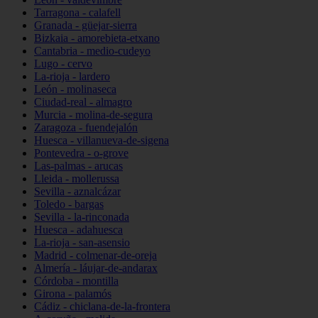
Tarragona - calafell
Granada - güejar-sierra
Bizkaia - amorebieta-etxano
Cantabria - medio-cudeyo
Lugo - cervo
La-rioja - lardero
León - molinaseca
Ciudad-real - almagro
Murcia - molina-de-segura
Zaragoza - fuendejalón
Huesca - villanueva-de-sigena
Pontevedra - o-grove
Las-palmas - arucas
Lleida - mollerussa
Sevilla - aznalcázar
Toledo - bargas
Sevilla - la-rinconada
Huesca - adahuesca
La-rioja - san-asensio
Madrid - colmenar-de-oreja
Almería - láujar-de-andarax
Córdoba - montilla
Girona - palamós
Cádiz - chiclana-de-la-frontera