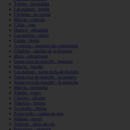
Toledo - fuensalida
Las-palmas - tejeda
Córdoba - la-carlota
Murcia - cehegín
Cádiz - rota
Huelva - gibraleón
Las-palmas - tinajo
Lleida - lleida
A-coruña - santiago-de-compostela
Córdoba - aguilar-de-la-frontera
álava - eskuernaga
Santa-cruz-de-tenerife - tegueste
Murcia - jumilla
Las-palmas - santa-lucía-de-tirajana
Santa-cruz-de-tenerife - la-orotava
Santa-cruz-de-tenerife - la-guancha
Murcia - moratalla
Toledo - yepes
Cáceres - cáceres
Valencia - torrent
A-coruña - ribeira
Pontevedra - caldas-de-reis
Málaga - torrox
Almería - olula-del-río
Barcelona - montgat