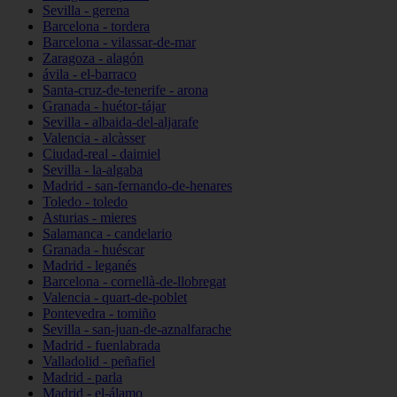
Sevilla - gerena
Barcelona - tordera
Barcelona - vilassar-de-mar
Zaragoza - alagón
ávila - el-barraco
Santa-cruz-de-tenerife - arona
Granada - huétor-tájar
Sevilla - albaida-del-aljarafe
Valencia - alcàsser
Ciudad-real - daimiel
Sevilla - la-algaba
Madrid - san-fernando-de-henares
Toledo - toledo
Asturias - mieres
Salamanca - candelario
Granada - huéscar
Madrid - leganés
Barcelona - cornellà-de-llobregat
Valencia - quart-de-poblet
Pontevedra - tomiño
Sevilla - san-juan-de-aznalfarache
Madrid - fuenlabrada
Valladolid - peñafiel
Madrid - parla
Madrid - el-álamo