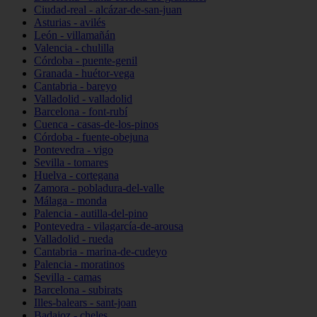
Ciudad-real - alcázar-de-san-juan
Asturias - avilés
León - villamañán
Valencia - chulilla
Córdoba - puente-genil
Granada - huétor-vega
Cantabria - bareyo
Valladolid - valladolid
Barcelona - font-rubí
Cuenca - casas-de-los-pinos
Córdoba - fuente-obejuna
Pontevedra - vigo
Sevilla - tomares
Huelva - cortegana
Zamora - pobladura-del-valle
Málaga - monda
Palencia - autilla-del-pino
Pontevedra - vilagarcía-de-arousa
Valladolid - rueda
Cantabria - marina-de-cudeyo
Palencia - moratinos
Sevilla - camas
Barcelona - subirats
Illes-balears - sant-joan
Badajoz - cheles