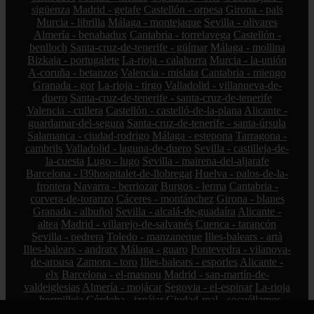
sigüenza
Madrid - getafe
Castellón - orpesa
Girona - pals
Murcia - librilla
Málaga - montejaque
Sevilla - olivares
Almería - benahadux
Cantabria - torrelavega
Castellón -
benlloch
Santa-cruz-de-tenerife - güímar
Málaga - mollina
Bizkaia - portugalete
La-rioja - calahorra
Murcia - la-unión
A-coruña - betanzos
Valencia - mislata
Cantabria - miengo
Granada - gor
La-rioja - tirgo
Valladolid - villanueva-de-
duero
Santa-cruz-de-tenerife - santa-cruz-de-tenerife
Valencia - cullera
Castellón - castelló-de-la-plana
Alicante -
guardamar-del-segura
Santa-cruz-de-tenerife - santa-úrsula
Salamanca - ciudad-rodrigo
Málaga - estepona
Tarragona -
cambrils
Valladolid - laguna-de-duero
Sevilla - castilleja-de-
la-cuesta
Lugo - lugo
Sevilla - mairena-del-aljarafe
Barcelona - l39hospitalet-de-llobregat
Huelva - palos-de-la-
frontera
Navarra - berriozar
Burgos - lerma
Cantabria -
corvera-de-toranzo
Cáceres - montánchez
Girona - blanes
Granada - albuñol
Sevilla - alcalá-de-guadaíra
Alicante -
altea
Madrid - villarejo-de-salvanés
Cuenca - tarancón
Sevilla - pedrera
Toledo - manzaneque
Illes-balears - artà
Illes-balears - andratx
Málaga - guaro
Pontevedra - vilanova-
de-arousa
Zamora - toro
Illes-balears - esporles
Alicante -
elx
Barcelona - el-masnou
Madrid - san-martín-de-
valdeiglesias
Almería - mojácar
Segovia - el-espinar
La-rioja
- hormilleja
Córdoba - iznájar
Ciudad-real - socuéllamos
Alicante - petrer
Bizkaia - zalla
La-rioja - ábalos
Madrid -