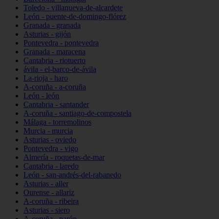
Toledo - villanueva-de-alcardete
León - puente-de-domingo-flórez
Granada - granada
Asturias - gijón
Pontevedra - pontevedra
Granada - maracena
Cantabria - riotuerto
ávila - el-barco-de-ávila
La-rioja - haro
A-coruña - a-coruña
León - león
Cantabria - santander
A-coruña - santiago-de-compostela
Málaga - torremolinos
Murcia - murcia
Asturias - oviedo
Pontevedra - vigo
Almería - roquetas-de-mar
Cantabria - laredo
León - san-andrés-del-rabanedo
Asturias - aller
Ourense - allariz
A-coruña - ribeira
Asturias - siero
A-coruña - narón