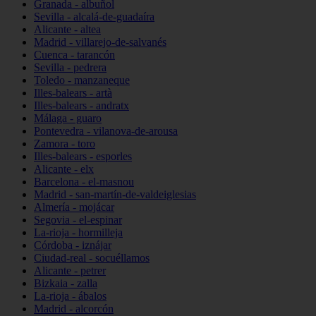
Granada - albuñol
Sevilla - alcalá-de-guadaíra
Alicante - altea
Madrid - villarejo-de-salvanés
Cuenca - tarancón
Sevilla - pedrera
Toledo - manzaneque
Illes-balears - artà
Illes-balears - andratx
Málaga - guaro
Pontevedra - vilanova-de-arousa
Zamora - toro
Illes-balears - esporles
Alicante - elx
Barcelona - el-masnou
Madrid - san-martín-de-valdeiglesias
Almería - mojácar
Segovia - el-espinar
La-rioja - hormilleja
Córdoba - iznájar
Ciudad-real - socuéllamos
Alicante - petrer
Bizkaia - zalla
La-rioja - ábalos
Madrid - alcorcón