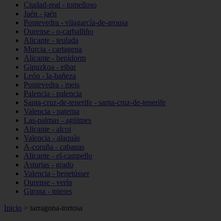
Ciudad-real - tomelloso
Jaén - jaén
Pontevedra - vilagarcía-de-arousa
Ourense - o-carballiño
Alicante - teulada
Murcia - cartagena
Alicante - benidorm
Gipuzkoa - eibar
León - la-bañeza
Pontevedra - meis
Palencia - palencia
Santa-cruz-de-tenerife - santa-cruz-de-tenerife
Valencia - paterna
Las-palmas - agüimes
Alicante - alcoi
Valencia - alaquàs
A-coruña - cabanas
Alicante - el-campello
Asturias - grado
Valencia - benetússer
Ourense - verín
Girona - mieres
Inicio
>
tarragona-tortosa