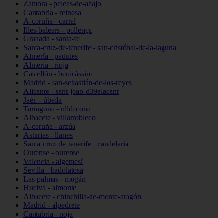
Zamora - peleas-de-abajo
Cantabria - reinosa
A-coruña - carral
Illes-balears - pollença
Granada - santa-fe
Santa-cruz-de-tenerife - san-cristóbal-de-la-laguna
Almería - padules
Almería - rioja
Castellón - benicàssim
Madrid - san-sebastián-de-los-reyes
Alicante - sant-joan-d39alacant
Jaén - úbeda
Tarragona - ulldecona
Albacete - villarrobledo
A-coruña - arzúa
Asturias - llanes
Santa-cruz-de-tenerife - candelaria
Ourense - ourense
Valencia - algemesí
Sevilla - badolatosa
Las-palmas - mogán
Huelva - almonte
Albacete - chinchilla-de-monte-aragón
Madrid - alpedrete
Cantabria - noja