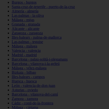
Burgos - burgos
Santa-cruz-de-tenerife - puerto-de-la-cruz
Almería - almería
Las-palmas - la-oliva
Málaga - mijas
Granada - granada
Alicante - alicante
Zaragoza - zaragoza
Illes-balears - palma-de-mallorca
Las-palmas - teguise
Málaga - málaga
Valencia - valencia
Madrid - madrid
Barcelona - palau-solità-i-plegamans
Barcelona - vilanova-i-la-geltrú
Málaga - vélez-málaga
Bizkaia - bilbao
Illes-balears - campos
Huesca - huesca
León - valencia-de-don-juan
Asturias - oviedo
Barcelona - vilanova-del-camí
Zamora - zamora
Cádiz - conil-de-la-frontera
Málaga - cártama