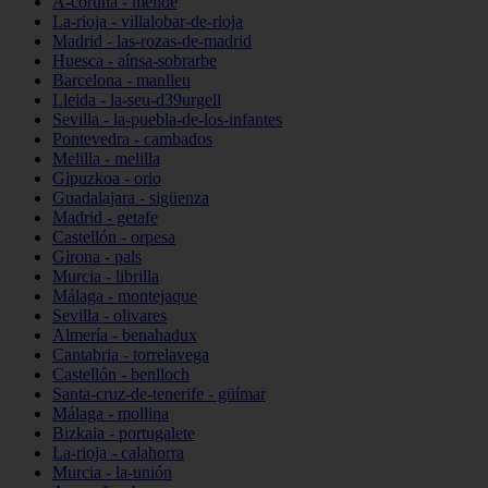
A-coruña - melide
La-rioja - villalobar-de-rioja
Madrid - las-rozas-de-madrid
Huesca - aínsa-sobrarbe
Barcelona - manlleu
Lleida - la-seu-d39urgell
Sevilla - la-puebla-de-los-infantes
Pontevedra - cambados
Melilla - melilla
Gipuzkoa - orio
Guadalajara - sigüenza
Madrid - getafe
Castellón - orpesa
Girona - pals
Murcia - librilla
Málaga - montejaque
Sevilla - olivares
Almería - benahadux
Cantabria - torrelavega
Castellón - benlloch
Santa-cruz-de-tenerife - güímar
Málaga - mollina
Bizkaia - portugalete
La-rioja - calahorra
Murcia - la-unión