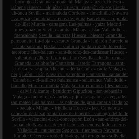
bormujos
Granada - monachil
Málaga - júzcar
Huesca -
isábena
Huesca - alquézar
Huesca - castejón-de-sos
Lleida -
alt-àneu
Sevilla - marinaleda
Córdoba - almedinilla
Navarra
- zangoza
Cantabria - arenas-de-iguña
Barcelona - la-pobla-
de-lillet
Murcia - cartagena
Las-palmas - yaiza
Madrid -
nuevo-baztán
Sevilla - arahal
Málaga - istán
Valladolid -
fuensaldaña
Sevilla - salteras
Huesca - biescas
Granada -
pampaneira
La-rioja - ezcaray
Granada - lanjarón
Barcelona
- santa-susanna
Bizkaia - santurtzi
Santa-cruz-de-tenerife -
tacoronte
Illes-balears - sant-llorenç-des-cardassar
Huesca -
sallent-de-gállego
La-rioja - haro
Sevilla - dos-hermanas
Granada - salobreña
Cantabria - laredo
Tarragona - sant-
carles-de-la-ràpita
Alicante - dénia
Cádiz - cádiz
Málaga -
nerja
León - león
Navarra - pamplona
Cantabria - santander
Cantabria - el-astillero
Salamanca - salamanca
Valladolid -
boecillo
Murcia - murcia
Málaga - torremolinos
Illes-balears
- calvià
Alicante - benidorm
Gipuzkoa - san-sebastián
Málaga - fuengirola
Asturias - gijón
Las-palmas - vega-de-
san-mateo
Las-palmas - las-palmas-de-gran-canaria
Badajoz
- badajoz
Málaga - frigiliana
Huesca - jaca
Cantabria -
cabezón-de-la-sal
Santa-cruz-de-tenerife - santiago-del-teide
Sevilla - valencina-de-la-concepción
León - san-andrés-del-
rabanedo
Navarra - deierri
León - gusendos-de-los-oteros
Valladolid - mucientes
Segovia - fuentesoto
Navarra -
lumbier
Cáceres - robledillo-de-gata
Tarragona - solivella