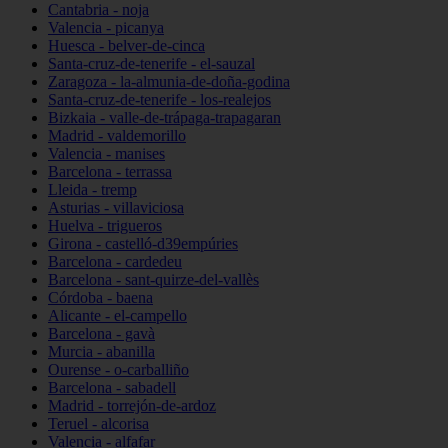
Cantabria - noja
Valencia - picanya
Huesca - belver-de-cinca
Santa-cruz-de-tenerife - el-sauzal
Zaragoza - la-almunia-de-doña-godina
Santa-cruz-de-tenerife - los-realejos
Bizkaia - valle-de-trápaga-trapagaran
Madrid - valdemorillo
Valencia - manises
Barcelona - terrassa
Lleida - tremp
Asturias - villaviciosa
Huelva - trigueros
Girona - castelló-d39empúries
Barcelona - cardedeu
Barcelona - sant-quirze-del-vallès
Córdoba - baena
Alicante - el-campello
Barcelona - gavà
Murcia - abanilla
Ourense - o-carballiño
Barcelona - sabadell
Madrid - torrejón-de-ardoz
Teruel - alcorisa
Valencia - alfafar