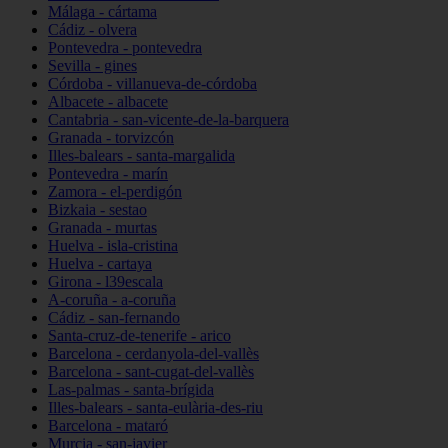
Málaga - cártama
Cádiz - olvera
Pontevedra - pontevedra
Sevilla - gines
Córdoba - villanueva-de-córdoba
Albacete - albacete
Cantabria - san-vicente-de-la-barquera
Granada - torvizcón
Illes-balears - santa-margalida
Pontevedra - marín
Zamora - el-perdigón
Bizkaia - sestao
Granada - murtas
Huelva - isla-cristina
Huelva - cartaya
Girona - l39escala
A-coruña - a-coruña
Cádiz - san-fernando
Santa-cruz-de-tenerife - arico
Barcelona - cerdanyola-del-vallès
Barcelona - sant-cugat-del-vallès
Las-palmas - santa-brígida
Illes-balears - santa-eulària-des-riu
Barcelona - mataró
Murcia - san-javier