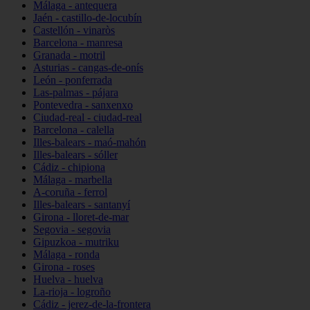
Málaga - antequera
Jaén - castillo-de-locubín
Castellón - vinaròs
Barcelona - manresa
Granada - motril
Asturias - cangas-de-onís
León - ponferrada
Las-palmas - pájara
Pontevedra - sanxenxo
Ciudad-real - ciudad-real
Barcelona - calella
Illes-balears - maó-mahón
Illes-balears - sóller
Cádiz - chipiona
Málaga - marbella
A-coruña - ferrol
Illes-balears - santanyí
Girona - lloret-de-mar
Segovia - segovia
Gipuzkoa - mutriku
Málaga - ronda
Girona - roses
Huelva - huelva
La-rioja - logroño
Cádiz - jerez-de-la-frontera