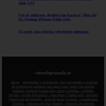
Siglo XXI
Uso de sulfuroso, desinfección barricas | Blog del
Dr. Enólogo Riojano Pablo Orio.
El acodo ,una práctica vitivínicola milenaria
vinosdegranada.es
Inicio
novedades y noticias de vino
novedades y noticias
de enoturismo
antiguo vaso para catar vinos crucigrama
bulgaria
comprar
espana
tipo
vinos
Córdoba - córdoba
Sevilla - sevilla
Barcelona - barcelona
Ciudad-real - montiel
Santa-cruz-de-tenerife - guía-de-isora
La-rioja - casalarreina
Almería - roquetas-de-mar
Madrid - pozuelo-de-alarcón