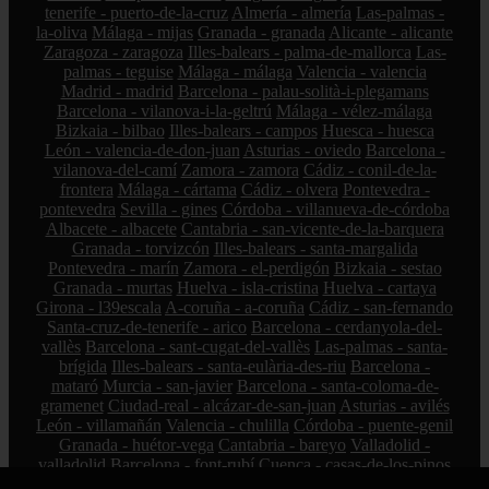
tenerife - puerto-de-la-cruz
Almería - almería
Las-palmas -
la-oliva
Málaga - mijas
Granada - granada
Alicante - alicante
Zaragoza - zaragoza
Illes-balears - palma-de-mallorca
Las-
palmas - teguise
Málaga - málaga
Valencia - valencia
Madrid - madrid
Barcelona - palau-solità-i-plegamans
Barcelona - vilanova-i-la-geltrú
Málaga - vélez-málaga
Bizkaia - bilbao
Illes-balears - campos
Huesca - huesca
León - valencia-de-don-juan
Asturias - oviedo
Barcelona -
vilanova-del-camí
Zamora - zamora
Cádiz - conil-de-la-
frontera
Málaga - cártama
Cádiz - olvera
Pontevedra -
pontevedra
Sevilla - gines
Córdoba - villanueva-de-córdoba
Albacete - albacete
Cantabria - san-vicente-de-la-barquera
Granada - torvizcón
Illes-balears - santa-margalida
Pontevedra - marín
Zamora - el-perdigón
Bizkaia - sestao
Granada - murtas
Huelva - isla-cristina
Huelva - cartaya
Girona - l39escala
A-coruña - a-coruña
Cádiz - san-fernando
Santa-cruz-de-tenerife - arico
Barcelona - cerdanyola-del-
vallès
Barcelona - sant-cugat-del-vallès
Las-palmas - santa-
brígida
Illes-balears - santa-eulària-des-riu
Barcelona -
mataró
Murcia - san-javier
Barcelona - santa-coloma-de-
gramenet
Ciudad-real - alcázar-de-san-juan
Asturias - avilés
León - villamañán
Valencia - chulilla
Córdoba - puente-genil
Granada - huétor-vega
Cantabria - bareyo
Valladolid -
valladolid
Barcelona - font-rubí
Cuenca - casas-de-los-pinos
Córdoba - fuente-obejuna
Pontevedra - vigo
Sevilla -