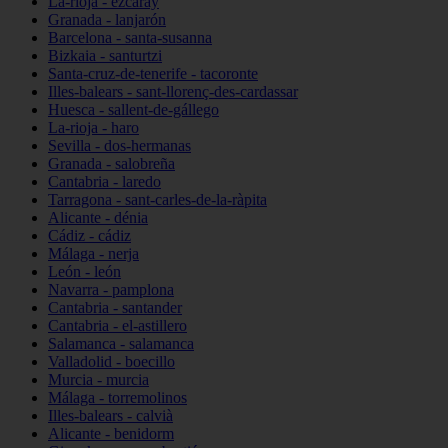
La-rioja - ezcaray
Granada - lanjarón
Barcelona - santa-susanna
Bizkaia - santurtzi
Santa-cruz-de-tenerife - tacoronte
Illes-balears - sant-llorenç-des-cardassar
Huesca - sallent-de-gállego
La-rioja - haro
Sevilla - dos-hermanas
Granada - salobreña
Cantabria - laredo
Tarragona - sant-carles-de-la-ràpita
Alicante - dénia
Cádiz - cádiz
Málaga - nerja
León - león
Navarra - pamplona
Cantabria - santander
Cantabria - el-astillero
Salamanca - salamanca
Valladolid - boecillo
Murcia - murcia
Málaga - torremolinos
Illes-balears - calvià
Alicante - benidorm