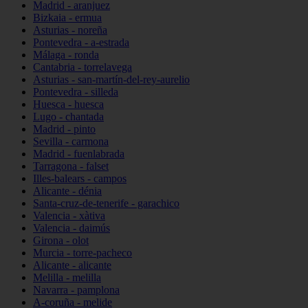
Madrid - aranjuez
Bizkaia - ermua
Asturias - noreña
Pontevedra - a-estrada
Málaga - ronda
Cantabria - torrelavega
Asturias - san-martín-del-rey-aurelio
Pontevedra - silleda
Huesca - huesca
Lugo - chantada
Madrid - pinto
Sevilla - carmona
Madrid - fuenlabrada
Tarragona - falset
Illes-balears - campos
Alicante - dénia
Santa-cruz-de-tenerife - garachico
Valencia - xàtiva
Valencia - daimús
Girona - olot
Murcia - torre-pacheco
Alicante - alicante
Melilla - melilla
Navarra - pamplona
A-coruña - melide