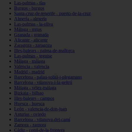
Las-palmas - tías
Burgos - burgos
Santa-cruz-de-tenerife - puerto-de-la-cruz
Almería - almería
Las-palmas - la-oliva
Málaga - mijas
Granada - granada
Alicante - alicante
Zaragoza - zaragoza
Illes-balears - palma-de-mallorca
Las-palmas - teguise
Málaga - málaga
Valencia - valencia
Madrid - madrid
Barcelona - palau-solità-i-plegamans
Barcelona - vilanova-i-la-geltrú
Málaga - vélez-málaga
Bizkaia - bilbao
Illes-balears - campos
Huesca - huesca
León - valencia-de-don-juan
Asturias - oviedo
Barcelona - vilanova-del-camí
Zamora - zamora
Cádiz - conil-de-la-frontera