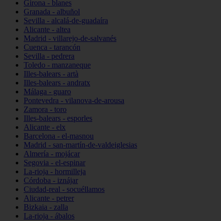
Girona - blanes
Granada - albuñol
Sevilla - alcalá-de-guadaíra
Alicante - altea
Madrid - villarejo-de-salvanés
Cuenca - tarancón
Sevilla - pedrera
Toledo - manzaneque
Illes-balears - artà
Illes-balears - andratx
Málaga - guaro
Pontevedra - vilanova-de-arousa
Zamora - toro
Illes-balears - esporles
Alicante - elx
Barcelona - el-masnou
Madrid - san-martín-de-valdeiglesias
Almería - mojácar
Segovia - el-espinar
La-rioja - hormilleja
Córdoba - iznájar
Ciudad-real - socuéllamos
Alicante - petrer
Bizkaia - zalla
La-rioja - ábalos