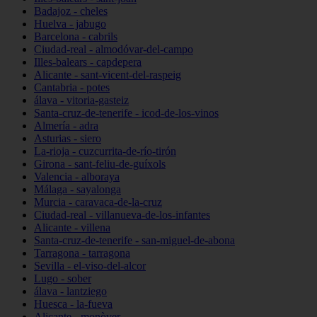
Badajoz - cheles
Huelva - jabugo
Barcelona - cabrils
Ciudad-real - almodóvar-del-campo
Illes-balears - capdepera
Alicante - sant-vicent-del-raspeig
Cantabria - potes
álava - vitoria-gasteiz
Santa-cruz-de-tenerife - icod-de-los-vinos
Almería - adra
Asturias - siero
La-rioja - cuzcurrita-de-río-tirón
Girona - sant-feliu-de-guíxols
Valencia - alboraya
Málaga - sayalonga
Murcia - caravaca-de-la-cruz
Ciudad-real - villanueva-de-los-infantes
Alicante - villena
Santa-cruz-de-tenerife - san-miguel-de-abona
Tarragona - tarragona
Sevilla - el-viso-del-alcor
Lugo - sober
álava - lantziego
Huesca - la-fueva
Alicante - monòver