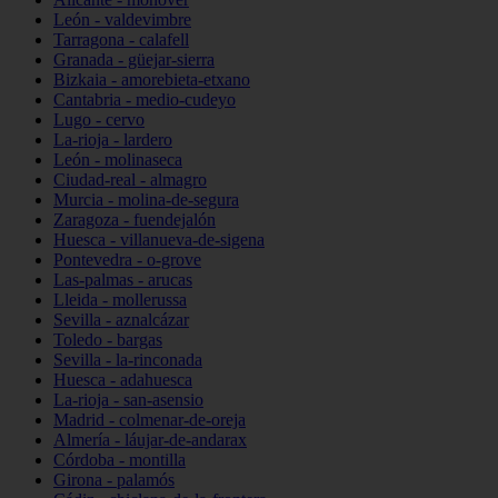
León - valdevimbre
Tarragona - calafell
Granada - güejar-sierra
Bizkaia - amorebieta-etxano
Cantabria - medio-cudeyo
Lugo - cervo
La-rioja - lardero
León - molinaseca
Ciudad-real - almagro
Murcia - molina-de-segura
Zaragoza - fuendejalón
Huesca - villanueva-de-sigena
Pontevedra - o-grove
Las-palmas - arucas
Lleida - mollerussa
Sevilla - aznalcázar
Toledo - bargas
Sevilla - la-rinconada
Huesca - adahuesca
La-rioja - san-asensio
Madrid - colmenar-de-oreja
Almería - láujar-de-andarax
Córdoba - montilla
Girona - palamós