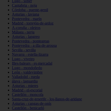
Lugo - sober
Cantabria - noja
Córdoba - puente-genil
Asturias - laviana
Pontevedra - marín
Madrid - torrejón-de-ardoz
A-coruña - oleiros
Málaga - nerja
Asturias - langreo
Pontevedra - ponteareas
Pontevedra - a-illa-de-arousa
Sevilla - sevilla
Navarra - estella-lizarra
Lugo - viveiro
Illes-balears - es-mercadal
Lugo - mondoñedo
León - valdevimbre
Valladolid - rueda
álava - laguardia
Asturias - mieres
Madrid - el-escorial
Castellón - moncofa
Santa-cruz-de-tenerife - los-llanos-de-aridane
Asturias - cangas-de-onís
Castellón - benicarló