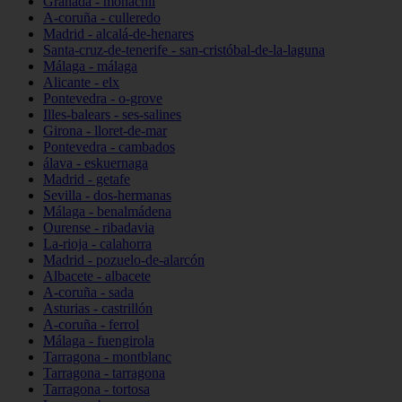
Granada - monachil
A-coruña - culleredo
Madrid - alcalá-de-henares
Santa-cruz-de-tenerife - san-cristóbal-de-la-laguna
Málaga - málaga
Alicante - elx
Pontevedra - o-grove
Illes-balears - ses-salines
Girona - lloret-de-mar
Pontevedra - cambados
álava - eskuernaga
Madrid - getafe
Sevilla - dos-hermanas
Málaga - benalmádena
Ourense - ribadavia
La-rioja - calahorra
Madrid - pozuelo-de-alarcón
Albacete - albacete
A-coruña - sada
Asturias - castrillón
A-coruña - ferrol
Málaga - fuengirola
Tarragona - montblanc
Tarragona - tarragona
Tarragona - tortosa