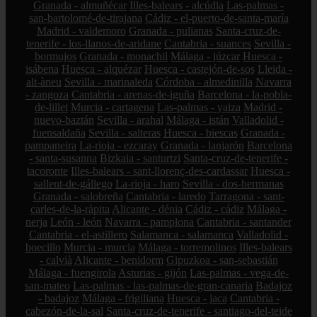
Granada - almuñécar
Illes-balears - alcúdia
Las-palmas -
san-bartolomé-de-tirajana
Cádiz - el-puerto-de-santa-maría
Madrid - valdemoro
Granada - pulianas
Santa-cruz-de-
tenerife - los-llanos-de-aridane
Cantabria - suances
Sevilla -
bormujos
Granada - monachil
Málaga - júzcar
Huesca -
isábena
Huesca - alquézar
Huesca - castejón-de-sos
Lleida -
alt-àneu
Sevilla - marinaleda
Córdoba - almedinilla
Navarra
- zangoza
Cantabria - arenas-de-iguña
Barcelona - la-pobla-
de-lillet
Murcia - cartagena
Las-palmas - yaiza
Madrid -
nuevo-baztán
Sevilla - arahal
Málaga - istán
Valladolid -
fuensaldaña
Sevilla - salteras
Huesca - biescas
Granada -
pampaneira
La-rioja - ezcaray
Granada - lanjarón
Barcelona
- santa-susanna
Bizkaia - santurtzi
Santa-cruz-de-tenerife -
tacoronte
Illes-balears - sant-llorenç-des-cardassar
Huesca -
sallent-de-gállego
La-rioja - haro
Sevilla - dos-hermanas
Granada - salobreña
Cantabria - laredo
Tarragona - sant-
carles-de-la-ràpita
Alicante - dénia
Cádiz - cádiz
Málaga -
nerja
León - león
Navarra - pamplona
Cantabria - santander
Cantabria - el-astillero
Salamanca - salamanca
Valladolid -
boecillo
Murcia - murcia
Málaga - torremolinos
Illes-balears
- calvià
Alicante - benidorm
Gipuzkoa - san-sebastián
Málaga - fuengirola
Asturias - gijón
Las-palmas - vega-de-
san-mateo
Las-palmas - las-palmas-de-gran-canaria
Badajoz
- badajoz
Málaga - frigiliana
Huesca - jaca
Cantabria -
cabezón-de-la-sal
Santa-cruz-de-tenerife - santiago-del-teide