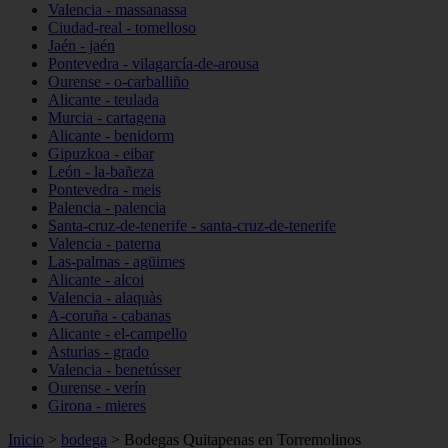
Valencia - massanassa
Ciudad-real - tomelloso
Jaén - jaén
Pontevedra - vilagarcía-de-arousa
Ourense - o-carballiño
Alicante - teulada
Murcia - cartagena
Alicante - benidorm
Gipuzkoa - eibar
León - la-bañeza
Pontevedra - meis
Palencia - palencia
Santa-cruz-de-tenerife - santa-cruz-de-tenerife
Valencia - paterna
Las-palmas - agüimes
Alicante - alcoi
Valencia - alaquàs
A-coruña - cabanas
Alicante - el-campello
Asturias - grado
Valencia - benetússer
Ourense - verín
Girona - mieres
Inicio
>
bodega
>
Bodegas Quitapenas en Torremolinos