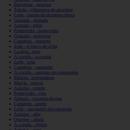
Barcelona - montgat
Toledo - villanueva-de-alcardete
León - puente-de-domingo-flórez
Granada - granada
Asturias - gijón
Pontevedra - pontevedra
Granada - maracena
Cantabria - riotuerto
ávila - el-barco-de-ávila
La-rioja - haro
A-coruña - a-coruña
León - león
Cantabria - santander
A-coruña - santiago-de-compostela
Málaga - torremolinos
Murcia - murcia
Asturias - oviedo
Pontevedra - vigo
Almería - roquetas-de-mar
Cantabria - laredo
León - san-andrés-del-rabanedo
Asturias - aller
Ourense - allariz
A-coruña - ribeira
Asturias - siero