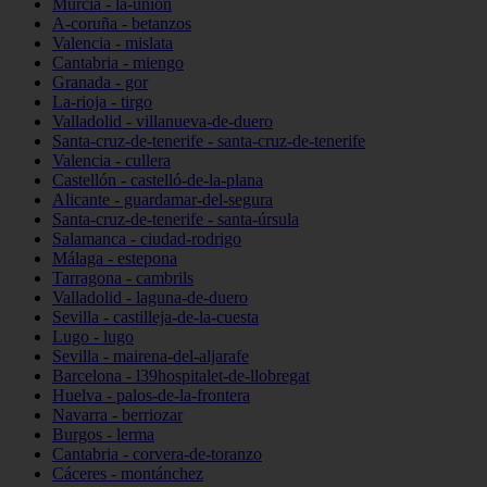
Murcia - la-unión
A-coruña - betanzos
Valencia - mislata
Cantabria - miengo
Granada - gor
La-rioja - tirgo
Valladolid - villanueva-de-duero
Santa-cruz-de-tenerife - santa-cruz-de-tenerife
Valencia - cullera
Castellón - castelló-de-la-plana
Alicante - guardamar-del-segura
Santa-cruz-de-tenerife - santa-úrsula
Salamanca - ciudad-rodrigo
Málaga - estepona
Tarragona - cambrils
Valladolid - laguna-de-duero
Sevilla - castilleja-de-la-cuesta
Lugo - lugo
Sevilla - mairena-del-aljarafe
Barcelona - l39hospitalet-de-llobregat
Huelva - palos-de-la-frontera
Navarra - berriozar
Burgos - lerma
Cantabria - corvera-de-toranzo
Cáceres - montánchez