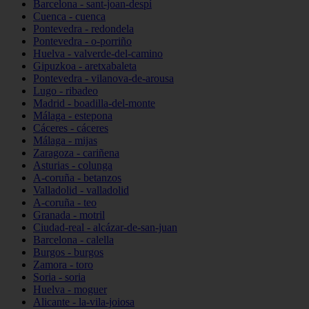
Barcelona - sant-joan-despí
Cuenca - cuenca
Pontevedra - redondela
Pontevedra - o-porriño
Huelva - valverde-del-camino
Gipuzkoa - aretxabaleta
Pontevedra - vilanova-de-arousa
Lugo - ribadeo
Madrid - boadilla-del-monte
Málaga - estepona
Cáceres - cáceres
Málaga - mijas
Zaragoza - cariñena
Asturias - colunga
A-coruña - betanzos
Valladolid - valladolid
A-coruña - teo
Granada - motril
Ciudad-real - alcázar-de-san-juan
Barcelona - calella
Burgos - burgos
Zamora - toro
Soria - soria
Huelva - moguer
Alicante - la-vila-joiosa