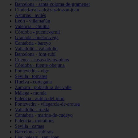
Barcelona - santa-coloma-de-gramenet
Ciudad-real - alcázar-de-san-juan
Asturias - avilés
León - villamañán
Valencia - chulilla
Córdoba - puente-genil
Granada - huétor-vega
Cantabria - bareyo
Valladolid - valladolid
Barcelona - font-rubí
Cuenca - casas-de-los-pinos
Córdoba - fuente-obejuna
Pontevedra - vigo
Sevilla - tomares
Huelva - cortegana
Zamora - pobladura-del-valle
Málaga - monda
Palencia - autilla-del-pino
Pontevedra - vilagarcía-de-arousa
Valladolid - rueda
Cantabria - marina-de-cudeyo
Palencia - moratinos
Sevilla - camas
Barcelona - subirats
Illes-balears - sant-joan