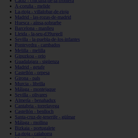
Cádiz - chiclana-de-la-frontera
A-coruña - melide
La-rioja - villalobar-de-rioja
Madrid - las-rozas-de-madrid
Huesca - aínsa-sobrarbe
Barcelona - manlleu
Lleida - la-seu-d39urgell
Sevilla - la-puebla-de-los-infantes
Pontevedra - cambados
Melilla - melilla
Gipuzkoa - orio
Guadalajara - sigüenza
Madrid - getafe
Castellón - orpesa
Girona - pals
Murcia - librilla
Málaga - montejaque
Sevilla - olivares
Almería - benahadux
Cantabria - torrelavega
Castellón - benlloch
Santa-cruz-de-tenerife - güímar
Málaga - mollina
Bizkaia - portugalete
La-rioja - calahorra