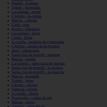
Madrid - el-álamo
Toledo - fuensalida
Las-palmas - tejeda
Córdoba - la-carlota
Murcia - cehegín
Cádiz - rota
Huelva - gibraleón
Las-palmas - tinajo
Lleida - lleida
A-coruña - santiago-de-compostela
Córdoba - aguilar-de-la-frontera
álava - eskuernaga
Santa-cruz-de-tenerife - tegueste
Murcia - jumilla
Las-palmas - santa-lucía-de-tirajana
Santa-cruz-de-tenerife - la-orotava
Santa-cruz-de-tenerife - la-guancha
Murcia - moratalla
Toledo - yepes
Cáceres - cáceres
Valencia - torrent
A-coruña - ribeira
Pontevedra - caldas-de-reis
Málaga - torrox
Almería - olula-del-río