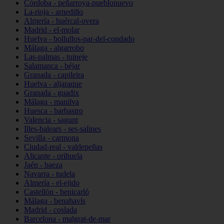
Córdoba - peñarroya-pueblonuevo
La-rioja - arnedillo
Almería - huércal-overa
Madrid - el-molar
Huelva - bollullos-par-del-condado
Málaga - algarrobo
Las-palmas - tuineje
Salamanca - béjar
Granada - capileira
Huelva - aljaraque
Granada - guadix
Málaga - manilva
Huesca - barbastro
Valencia - sagunt
Illes-balears - ses-salines
Sevilla - carmona
Ciudad-real - valdepeñas
Alicante - orihuela
Jaén - baeza
Navarra - tudela
Almería - el-ejido
Castellón - benicarló
Málaga - benahavís
Madrid - coslada
Barcelona - malgrat-de-mar