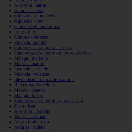
A-coruña - narón
Asturias - navia
Gipuzkoa - hondarribia
Gipuzkoa - irun
Ciudad-real - ciudad-real
Lugo - lugo
Ourense - ourense
Valencia - gandia
Ourense - san-cibrao-das-viñas
Santa-cruz-de-tenerife - puerto-de-la-cruz
Málaga - marbella
Madrid - madrid
Las-palmas - telde
Valencia - valencia
Illes-balears - palma-de-mallorca
Barcelona - barcelona
Madrid - leganés
Málaga - torrox
Santa-cruz-de-tenerife - guía-de-isora
álava - leza
A-coruña - carballo
Madrid - el-boalo
Lugo - monterroso
Asturias - avilés