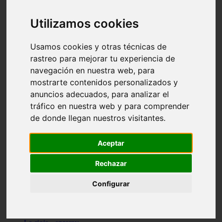
Granada - pulianas
Santa-cruz-de-tenerife - los-llanos-de-aridane
Utilizamos cookies
Cantabria - suances
Sevilla - bormujos
Granada - monachil
Usamos cookies y otras técnicas de
Málaga - júzcar
rastreo para mejorar tu experiencia de
Huesca - isábena
navegación en nuestra web, para
Huesca - alquézar
Huesca - castejón-de-sos
mostrarte contenidos personalizados y
Lleida - alt-àneu
anuncios adecuados, para analizar el
Sevilla - marinaleda
tráfico en nuestra web y para comprender
Córdoba - almedinilla
Navarra - zangoza
de donde llegan nuestros visitantes.
Cantabria - arenas-de-iguña
Barcelona - la-pobla-de-lillet
Murcia - cartagena
Aceptar
Las-palmas - yaiza
Madrid - nuevo-baztán
Rechazar
Sevilla - arahal
Málaga - istán
Configurar
Valladolid - fuensaldaña
Sevilla - salteras
Huesca - biescas
Granada - pampaneira