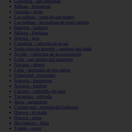
Gipuzkoa - san-sebastián
Málaga - fuengirola
Asturias - gijón
Las-palmas - vega-de-san-mateo
Las-palmas - las-palmas-de-gran-canaria
Badajoz - badajoz
Málaga - frigiliana
Huesca - jaca
Cantabria - cabezón-de-la-sal
Santa-cruz-de-tenerife - santiago-del-teide
Sevilla - valencina-de-la-concepción
León - san-andrés-del-rabanedo
Navarra - deierri
León - gusendos-de-los-oteros
Valladolid - mucientes
Segovia - fuentesoto
Navarra - lumbier
Cáceres - robledillo-de-gata
Tarragona - solivella
álava - samaniego
Ciudad-real - retuerta-del-bullaque
Huesca - el-grado
Huesca - graus
Illes-balears - ibiza
Toledo - orgaz