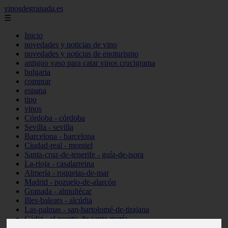
vinosdegranada.es
☰
Inicio
novedades y noticias de vino
novedades y noticias de enoturismo
antiguo vaso para catar vinos crucigrama
bulgaria
comprar
espana
tipo
vinos
Córdoba - córdoba
Sevilla - sevilla
Barcelona - barcelona
Ciudad-real - montiel
Santa-cruz-de-tenerife - guía-de-isora
La-rioja - casalarreina
Almería - roquetas-de-mar
Madrid - pozuelo-de-alarcón
Granada - almuñécar
Illes-balears - alcúdia
Las-palmas - san-bartolomé-de-tirajana
Cádiz - el-puerto-de-santa-maría
Madrid - valdemoro