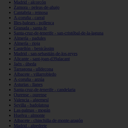
Madrid - alcorcón
Zamora - peleas-de-abajo
Cantabria - reinosa
A-coruña - carral
Illes-balears - pollença
Granada - santa-fe
Santa-cruz-de-tenerife - san-cristóbal-de-la-laguna
Almería - padules
Almería - rioja
Castellón - benicàssim
Madrid - san-sebastián-de-los-reyes
Alicante - sant-joan-d39alacant
Jaén - úbeda
Tarragona - ulldecona
Albacete - villarrobledo
A-coruña - arzúa
Asturias - llanes
Santa-cruz-de-tenerife - candelaria
Ourense - ourense
Valencia - algemesí
Sevilla - badolatosa
Las-palmas - mogán
Huelva - almonte
Albacete - chinchilla-de-monte-aragón
Madrid - alpedrete