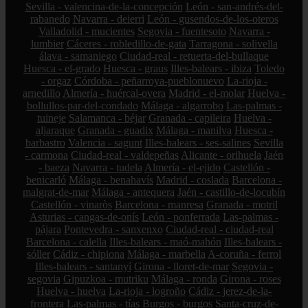
Sevilla - valencina-de-la-concepción
León - san-andrés-del-
rabanedo
Navarra - deierri
León - gusendos-de-los-oteros
Valladolid - mucientes
Segovia - fuentesoto
Navarra -
lumbier
Cáceres - robledillo-de-gata
Tarragona - solivella
álava - samaniego
Ciudad-real - retuerta-del-bullaque
Huesca - el-grado
Huesca - graus
Illes-balears - ibiza
Toledo
- orgaz
Córdoba - peñarroya-pueblonuevo
La-rioja -
arnedillo
Almería - huércal-overa
Madrid - el-molar
Huelva -
bollullos-par-del-condado
Málaga - algarrobo
Las-palmas -
tuineje
Salamanca - béjar
Granada - capileira
Huelva -
aljaraque
Granada - guadix
Málaga - manilva
Huesca -
barbastro
Valencia - sagunt
Illes-balears - ses-salines
Sevilla
- carmona
Ciudad-real - valdepeñas
Alicante - orihuela
Jaén
- baeza
Navarra - tudela
Almería - el-ejido
Castellón -
benicarló
Málaga - benahavís
Madrid - coslada
Barcelona -
malgrat-de-mar
Málaga - antequera
Jaén - castillo-de-locubín
Castellón - vinaròs
Barcelona - manresa
Granada - motril
Asturias - cangas-de-onís
León - ponferrada
Las-palmas -
pájara
Pontevedra - sanxenxo
Ciudad-real - ciudad-real
Barcelona - calella
Illes-balears - maó-mahón
Illes-balears -
sóller
Cádiz - chipiona
Málaga - marbella
A-coruña - ferrol
Illes-balears - santanyí
Girona - lloret-de-mar
Segovia -
segovia
Gipuzkoa - mutriku
Málaga - ronda
Girona - roses
Huelva - huelva
La-rioja - logroño
Cádiz - jerez-de-la-
frontera
Las-palmas - tías
Burgos - burgos
Santa-cruz-de-