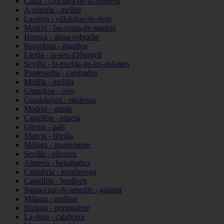
Cádiz - chiclana-de-la-frontera
A-coruña - melide
La-rioja - villalobar-de-rioja
Madrid - las-rozas-de-madrid
Huesca - aínsa-sobrarbe
Barcelona - manlleu
Lleida - la-seu-d39urgell
Sevilla - la-puebla-de-los-infantes
Pontevedra - cambados
Melilla - melilla
Gipuzkoa - orio
Guadalajara - sigüenza
Madrid - getafe
Castellón - orpesa
Girona - pals
Murcia - librilla
Málaga - montejaque
Sevilla - olivares
Almería - benahadux
Cantabria - torrelavega
Castellón - benlloch
Santa-cruz-de-tenerife - güímar
Málaga - mollina
Bizkaia - portugalete
La-rioja - calahorra