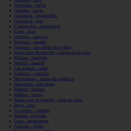
A-coruña - narón
Asturias - navia
Gipuzkoa - hondarribia
Gipuzkoa - irun
Ciudad-real - ciudad-real
Lugo - lugo
Ourense - ourense
Valencia - gandia
Ourense - san-cibrao-das-viñas
Santa-cruz-de-tenerife - puerto-de-la-cruz
Málaga - marbella
Madrid - madrid
Las-palmas - telde
Valencia - valencia
Illes-balears - palma-de-mallorca
Barcelona - barcelona
Madrid - leganés
Málaga - torrox
Santa-cruz-de-tenerife - guía-de-isora
álava - leza
A-coruña - carballo
Madrid - el-boalo
Lugo - monterroso
Asturias - avilés