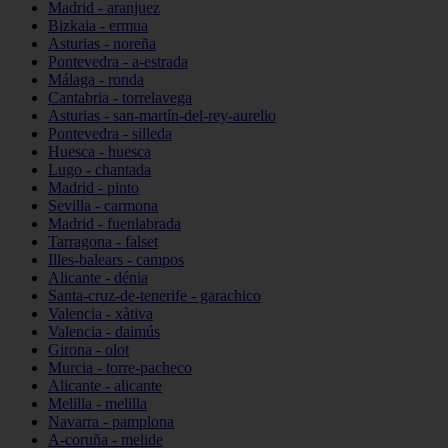
Madrid - aranjuez
Bizkaia - ermua
Asturias - noreña
Pontevedra - a-estrada
Málaga - ronda
Cantabria - torrelavega
Asturias - san-martín-del-rey-aurelio
Pontevedra - silleda
Huesca - huesca
Lugo - chantada
Madrid - pinto
Sevilla - carmona
Madrid - fuenlabrada
Tarragona - falset
Illes-balears - campos
Alicante - dénia
Santa-cruz-de-tenerife - garachico
Valencia - xàtiva
Valencia - daimús
Girona - olot
Murcia - torre-pacheco
Alicante - alicante
Melilla - melilla
Navarra - pamplona
A-coruña - melide