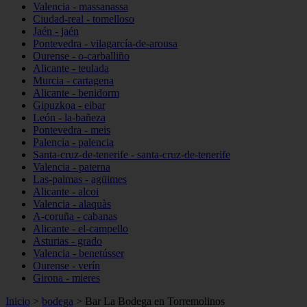
Valencia - massanassa
Ciudad-real - tomelloso
Jaén - jaén
Pontevedra - vilagarcía-de-arousa
Ourense - o-carballiño
Alicante - teulada
Murcia - cartagena
Alicante - benidorm
Gipuzkoa - eibar
León - la-bañeza
Pontevedra - meis
Palencia - palencia
Santa-cruz-de-tenerife - santa-cruz-de-tenerife
Valencia - paterna
Las-palmas - agüimes
Alicante - alcoi
Valencia - alaquàs
A-coruña - cabanas
Alicante - el-campello
Asturias - grado
Valencia - benetússer
Ourense - verín
Girona - mieres
Inicio
>
bodega
>
Bar La Bodega en Torremolinos