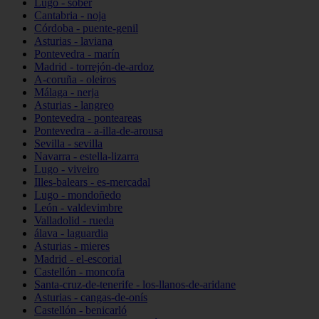
Lugo - sober
Cantabria - noja
Córdoba - puente-genil
Asturias - laviana
Pontevedra - marín
Madrid - torrejón-de-ardoz
A-coruña - oleiros
Málaga - nerja
Asturias - langreo
Pontevedra - ponteareas
Pontevedra - a-illa-de-arousa
Sevilla - sevilla
Navarra - estella-lizarra
Lugo - viveiro
Illes-balears - es-mercadal
Lugo - mondoñedo
León - valdevimbre
Valladolid - rueda
álava - laguardia
Asturias - mieres
Madrid - el-escorial
Castellón - moncofa
Santa-cruz-de-tenerife - los-llanos-de-aridane
Asturias - cangas-de-onís
Castellón - benicarló