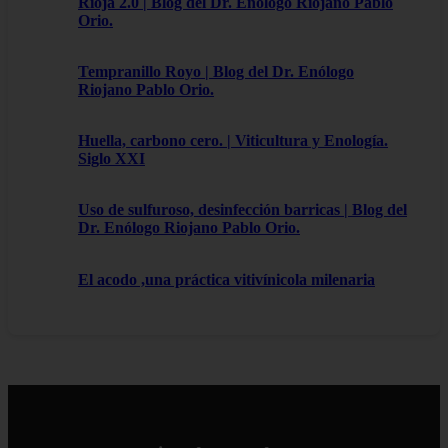
Rioja 2.0 | Blog del Dr. Enólogo Riojano Pablo
Orio.
Tempranillo Royo | Blog del Dr. Enólogo
Riojano Pablo Orio.
Huella, carbono cero. | Viticultura y Enología.
Siglo XXI
Uso de sulfuroso, desinfección barricas | Blog del
Dr. Enólogo Riojano Pablo Orio.
El acodo ,una práctica vitivínicola milenaria