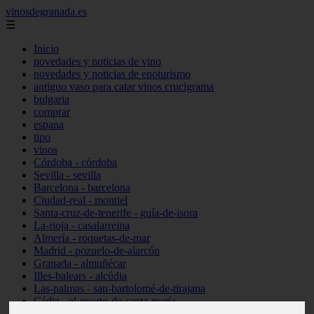
vinosdegranada.es
☰
Inicio
novedades y noticias de vino
novedades y noticias de enoturismo
antiguo vaso para catar vinos crucigrama
bulgaria
comprar
espana
tipo
vinos
Córdoba - córdoba
Sevilla - sevilla
Barcelona - barcelona
Ciudad-real - montiel
Santa-cruz-de-tenerife - guía-de-isora
La-rioja - casalarreina
Almería - roquetas-de-mar
Madrid - pozuelo-de-alarcón
Granada - almuñécar
Illes-balears - alcúdia
Las-palmas - san-bartolomé-de-tirajana
Cádiz - el-puerto-de-santa-maría
Madrid - valdemoro