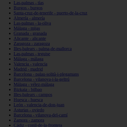
Las-palmas - tías
Burgos - burgos
Santa-cruz-de-tenerife - puerto-de-la-cruz
Almería - almería
Las-palmas - la-oliva
Málaga - mijas
Granada - granada
Alicante - alicante
Zaragoza - zaragoza
Illes-balears - palma-de-mallorca
Las-palmas - teguise
Málaga - málaga
Valencia - valencia
Madrid - madrid
Barcelona - palau-solità-i-plegamans
Barcelona - vilanova-i-la-geltrú
Málaga - vélez-málaga
Bizkaia - bilbao
Illes-balears - campos
Huesca - huesca
León - valencia-de-don-juan
Asturias - oviedo
Barcelona - vilanova-del-camí
Zamora - zamora
Cádiz - conil-de-la-frontera