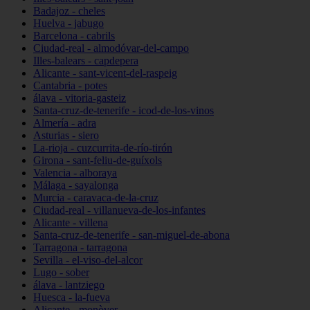
Badajoz - cheles
Huelva - jabugo
Barcelona - cabrils
Ciudad-real - almodóvar-del-campo
Illes-balears - capdepera
Alicante - sant-vicent-del-raspeig
Cantabria - potes
álava - vitoria-gasteiz
Santa-cruz-de-tenerife - icod-de-los-vinos
Almería - adra
Asturias - siero
La-rioja - cuzcurrita-de-río-tirón
Girona - sant-feliu-de-guíxols
Valencia - alboraya
Málaga - sayalonga
Murcia - caravaca-de-la-cruz
Ciudad-real - villanueva-de-los-infantes
Alicante - villena
Santa-cruz-de-tenerife - san-miguel-de-abona
Tarragona - tarragona
Sevilla - el-viso-del-alcor
Lugo - sober
álava - lantziego
Huesca - la-fueva
Alicante - monòver