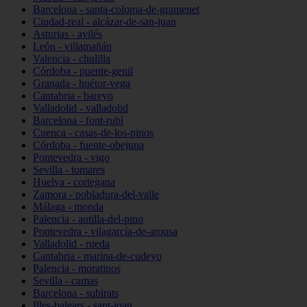
Barcelona - santa-coloma-de-gramenet
Ciudad-real - alcázar-de-san-juan
Asturias - avilés
León - villamañán
Valencia - chulilla
Córdoba - puente-genil
Granada - huétor-vega
Cantabria - bareyo
Valladolid - valladolid
Barcelona - font-rubí
Cuenca - casas-de-los-pinos
Córdoba - fuente-obejuna
Pontevedra - vigo
Sevilla - tomares
Huelva - cortegana
Zamora - pobladura-del-valle
Málaga - monda
Palencia - autilla-del-pino
Pontevedra - vilagarcía-de-arousa
Valladolid - rueda
Cantabria - marina-de-cudeyo
Palencia - moratinos
Sevilla - camas
Barcelona - subirats
Illes-balears - sant-joan