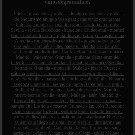
vinosdegranada.es
Inicio
novedades y noticias de vino
novedades y noticias
de enoturismo
antiguo vaso para catar vinos crucigrama
bulgaria
comprar
espana
tipo
vinos
Córdoba - córdoba
Sevilla - sevilla
Barcelona - barcelona
Ciudad-real - montiel
Santa-cruz-de-tenerife - guía-de-isora
La-rioja - casalarreina
Almería - roquetas-de-mar
Madrid - pozuelo-de-alarcón
Granada - almuñécar
Illes-balears - alcúdia
Las-palmas -
san-bartolomé-de-tirajana
Cádiz - el-puerto-de-santa-maría
Madrid - valdemoro
Granada - pulianas
Santa-cruz-de-
tenerife - los-llanos-de-aridane
Cantabria - suances
Sevilla -
bormujos
Granada - monachil
Málaga - júzcar
Huesca -
isábena
Huesca - alquézar
Huesca - castejón-de-sos
Lleida -
alt-àneu
Sevilla - marinaleda
Córdoba - almedinilla
Navarra
- zangoza
Cantabria - arenas-de-iguña
Barcelona - la-pobla-
de-lillet
Murcia - cartagena
Las-palmas - yaiza
Madrid -
nuevo-baztán
Sevilla - arahal
Málaga - istán
Valladolid -
fuensaldaña
Sevilla - salteras
Huesca - biescas
Granada -
pampaneira
La-rioja - ezcaray
Granada - lanjarón
Barcelona
- santa-susanna
Bizkaia - santurtzi
Santa-cruz-de-tenerife -
tacoronte
Illes-balears - sant-llorenç-des-cardassar
Huesca -
sallent-de-gállego
La-rioja - haro
Sevilla - dos-hermanas
Granada - salobreña
Cantabria - laredo
Tarragona - sant-
carles-de-la-ràpita
Alicante - dénia
Cádiz - cádiz
Málaga -