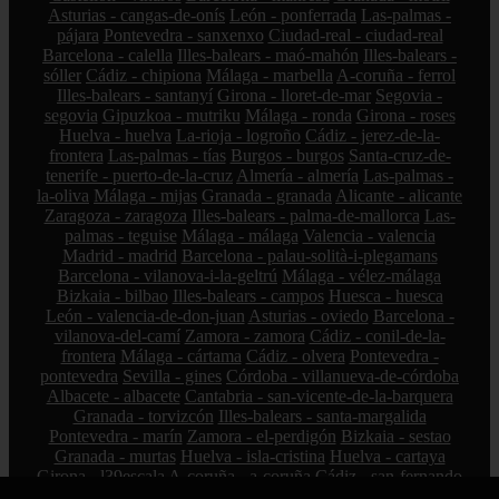
Asturias - cangas-de-onís
León - ponferrada
Las-palmas -
pájara
Pontevedra - sanxenxo
Ciudad-real - ciudad-real
Barcelona - calella
Illes-balears - maó-mahón
Illes-balears -
sóller
Cádiz - chipiona
Málaga - marbella
A-coruña - ferrol
Illes-balears - santanyí
Girona - lloret-de-mar
Segovia -
segovia
Gipuzkoa - mutriku
Málaga - ronda
Girona - roses
Huelva - huelva
La-rioja - logroño
Cádiz - jerez-de-la-
frontera
Las-palmas - tías
Burgos - burgos
Santa-cruz-de-
tenerife - puerto-de-la-cruz
Almería - almería
Las-palmas -
la-oliva
Málaga - mijas
Granada - granada
Alicante - alicante
Zaragoza - zaragoza
Illes-balears - palma-de-mallorca
Las-
palmas - teguise
Málaga - málaga
Valencia - valencia
Madrid - madrid
Barcelona - palau-solità-i-plegamans
Barcelona - vilanova-i-la-geltrú
Málaga - vélez-málaga
Bizkaia - bilbao
Illes-balears - campos
Huesca - huesca
León - valencia-de-don-juan
Asturias - oviedo
Barcelona -
vilanova-del-camí
Zamora - zamora
Cádiz - conil-de-la-
frontera
Málaga - cártama
Cádiz - olvera
Pontevedra -
pontevedra
Sevilla - gines
Córdoba - villanueva-de-córdoba
Albacete - albacete
Cantabria - san-vicente-de-la-barquera
Granada - torvizcón
Illes-balears - santa-margalida
Pontevedra - marín
Zamora - el-perdigón
Bizkaia - sestao
Granada - murtas
Huelva - isla-cristina
Huelva - cartaya
Girona - l39escala
A-coruña - a-coruña
Cádiz - san-fernando
Santa-cruz-de-tenerife - arico
Barcelona - cerdanyola-del-