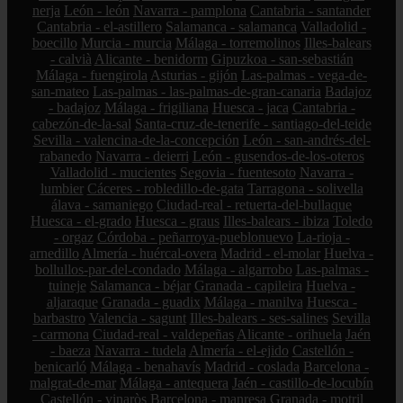
nerja
León - león
Navarra - pamplona
Cantabria - santander
Cantabria - el-astillero
Salamanca - salamanca
Valladolid -
boecillo
Murcia - murcia
Málaga - torremolinos
Illes-balears
- calvià
Alicante - benidorm
Gipuzkoa - san-sebastián
Málaga - fuengirola
Asturias - gijón
Las-palmas - vega-de-
san-mateo
Las-palmas - las-palmas-de-gran-canaria
Badajoz
- badajoz
Málaga - frigiliana
Huesca - jaca
Cantabria -
cabezón-de-la-sal
Santa-cruz-de-tenerife - santiago-del-teide
Sevilla - valencina-de-la-concepción
León - san-andrés-del-
rabanedo
Navarra - deierri
León - gusendos-de-los-oteros
Valladolid - mucientes
Segovia - fuentesoto
Navarra -
lumbier
Cáceres - robledillo-de-gata
Tarragona - solivella
álava - samaniego
Ciudad-real - retuerta-del-bullaque
Huesca - el-grado
Huesca - graus
Illes-balears - ibiza
Toledo
- orgaz
Córdoba - peñarroya-pueblonuevo
La-rioja -
arnedillo
Almería - huércal-overa
Madrid - el-molar
Huelva -
bollullos-par-del-condado
Málaga - algarrobo
Las-palmas -
tuineje
Salamanca - béjar
Granada - capileira
Huelva -
aljaraque
Granada - guadix
Málaga - manilva
Huesca -
barbastro
Valencia - sagunt
Illes-balears - ses-salines
Sevilla
- carmona
Ciudad-real - valdepeñas
Alicante - orihuela
Jaén
- baeza
Navarra - tudela
Almería - el-ejido
Castellón -
benicarló
Málaga - benahavís
Madrid - coslada
Barcelona -
malgrat-de-mar
Málaga - antequera
Jaén - castillo-de-locubín
Castellón - vinaròs
Barcelona - manresa
Granada - motril