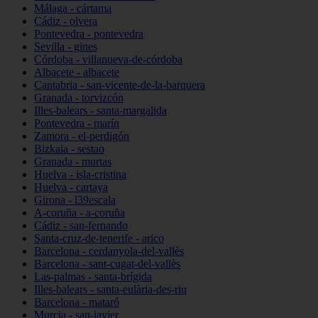
Málaga - cártama
Cádiz - olvera
Pontevedra - pontevedra
Sevilla - gines
Córdoba - villanueva-de-córdoba
Albacete - albacete
Cantabria - san-vicente-de-la-barquera
Granada - torvizcón
Illes-balears - santa-margalida
Pontevedra - marín
Zamora - el-perdigón
Bizkaia - sestao
Granada - murtas
Huelva - isla-cristina
Huelva - cartaya
Girona - l39escala
A-coruña - a-coruña
Cádiz - san-fernando
Santa-cruz-de-tenerife - arico
Barcelona - cerdanyola-del-vallès
Barcelona - sant-cugat-del-vallès
Las-palmas - santa-brígida
Illes-balears - santa-eulària-des-riu
Barcelona - mataró
Murcia - san-javier