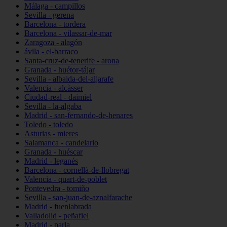
Málaga - campillos
Sevilla - gerena
Barcelona - tordera
Barcelona - vilassar-de-mar
Zaragoza - alagón
ávila - el-barraco
Santa-cruz-de-tenerife - arona
Granada - huétor-tájar
Sevilla - albaida-del-aljarafe
Valencia - alcàsser
Ciudad-real - daimiel
Sevilla - la-algaba
Madrid - san-fernando-de-henares
Toledo - toledo
Asturias - mieres
Salamanca - candelario
Granada - huéscar
Madrid - leganés
Barcelona - cornellà-de-llobregat
Valencia - quart-de-poblet
Pontevedra - tomiño
Sevilla - san-juan-de-aznalfarache
Madrid - fuenlabrada
Valladolid - peñafiel
Madrid - parla