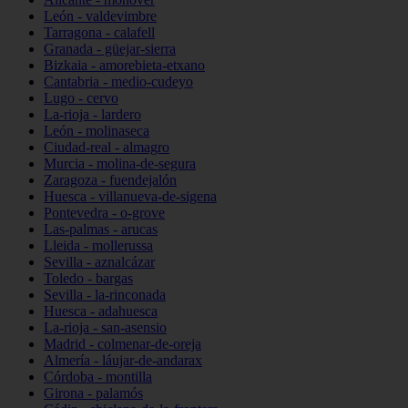
León - valdevimbre
Tarragona - calafell
Granada - güejar-sierra
Bizkaia - amorebieta-etxano
Cantabria - medio-cudeyo
Lugo - cervo
La-rioja - lardero
León - molinaseca
Ciudad-real - almagro
Murcia - molina-de-segura
Zaragoza - fuendejalón
Huesca - villanueva-de-sigena
Pontevedra - o-grove
Las-palmas - arucas
Lleida - mollerussa
Sevilla - aznalcázar
Toledo - bargas
Sevilla - la-rinconada
Huesca - adahuesca
La-rioja - san-asensio
Madrid - colmenar-de-oreja
Almería - láujar-de-andarax
Córdoba - montilla
Girona - palamós