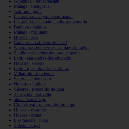
Gipuzkoa - san-sebastián
Málaga - fuengirola
Asturias - gijón
Las-palmas - vega-de-san-mateo
Las-palmas - las-palmas-de-gran-canaria
Badajoz - badajoz
Málaga - frigiliana
Huesca - jaca
Cantabria - cabezón-de-la-sal
Santa-cruz-de-tenerife - santiago-del-teide
Sevilla - valencina-de-la-concepción
León - san-andrés-del-rabanedo
Navarra - deierri
León - gusendos-de-los-oteros
Valladolid - mucientes
Segovia - fuentesoto
Navarra - lumbier
Cáceres - robledillo-de-gata
Tarragona - solivella
álava - samaniego
Ciudad-real - retuerta-del-bullaque
Huesca - el-grado
Huesca - graus
Illes-balears - ibiza
Toledo - orgaz