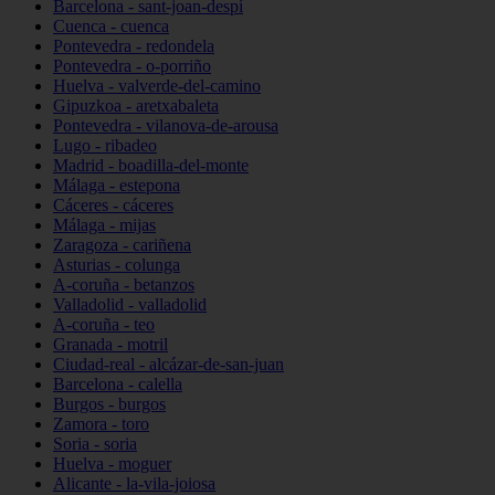
Barcelona - sant-joan-despí
Cuenca - cuenca
Pontevedra - redondela
Pontevedra - o-porriño
Huelva - valverde-del-camino
Gipuzkoa - aretxabaleta
Pontevedra - vilanova-de-arousa
Lugo - ribadeo
Madrid - boadilla-del-monte
Málaga - estepona
Cáceres - cáceres
Málaga - mijas
Zaragoza - cariñena
Asturias - colunga
A-coruña - betanzos
Valladolid - valladolid
A-coruña - teo
Granada - motril
Ciudad-real - alcázar-de-san-juan
Barcelona - calella
Burgos - burgos
Zamora - toro
Soria - soria
Huelva - moguer
Alicante - la-vila-joiosa