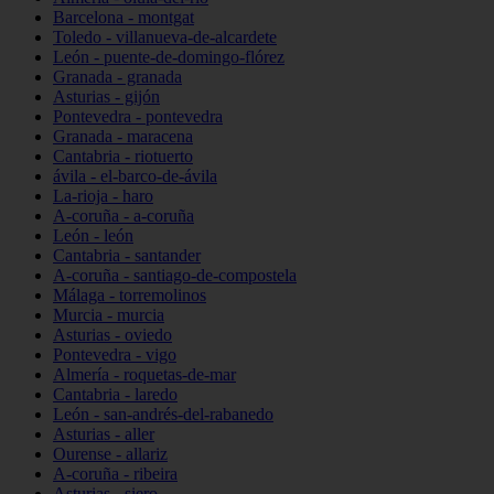
Barcelona - montgat
Toledo - villanueva-de-alcardete
León - puente-de-domingo-flórez
Granada - granada
Asturias - gijón
Pontevedra - pontevedra
Granada - maracena
Cantabria - riotuerto
ávila - el-barco-de-ávila
La-rioja - haro
A-coruña - a-coruña
León - león
Cantabria - santander
A-coruña - santiago-de-compostela
Málaga - torremolinos
Murcia - murcia
Asturias - oviedo
Pontevedra - vigo
Almería - roquetas-de-mar
Cantabria - laredo
León - san-andrés-del-rabanedo
Asturias - aller
Ourense - allariz
A-coruña - ribeira
Asturias - siero