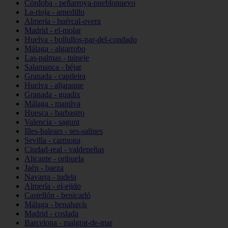
Córdoba - peñarroya-pueblonuevo
La-rioja - arnedillo
Almería - huércal-overa
Madrid - el-molar
Huelva - bollullos-par-del-condado
Málaga - algarrobo
Las-palmas - tuineje
Salamanca - béjar
Granada - capileira
Huelva - aljaraque
Granada - guadix
Málaga - manilva
Huesca - barbastro
Valencia - sagunt
Illes-balears - ses-salines
Sevilla - carmona
Ciudad-real - valdepeñas
Alicante - orihuela
Jaén - baeza
Navarra - tudela
Almería - el-ejido
Castellón - benicarló
Málaga - benahavís
Madrid - coslada
Barcelona - malgrat-de-mar