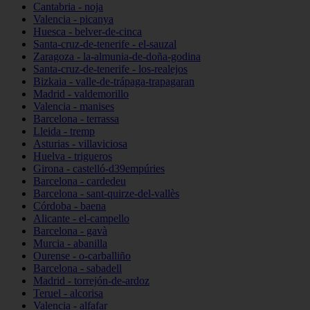
Cantabria - noja
Valencia - picanya
Huesca - belver-de-cinca
Santa-cruz-de-tenerife - el-sauzal
Zaragoza - la-almunia-de-doña-godina
Santa-cruz-de-tenerife - los-realejos
Bizkaia - valle-de-trápaga-trapagaran
Madrid - valdemorillo
Valencia - manises
Barcelona - terrassa
Lleida - tremp
Asturias - villaviciosa
Huelva - trigueros
Girona - castelló-d39empúries
Barcelona - cardedeu
Barcelona - sant-quirze-del-vallès
Córdoba - baena
Alicante - el-campello
Barcelona - gavà
Murcia - abanilla
Ourense - o-carballiño
Barcelona - sabadell
Madrid - torrejón-de-ardoz
Teruel - alcorisa
Valencia - alfafar