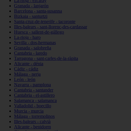
La-rioja - ezcaray
Granada - lanjarón
Barcelona - santa-susanna
Bizkaia - santurtzi
Santa-cruz-de-tenerife - tacoronte
Illes-balears - sant-llorenç-des-cardassar
Huesca - sallent-de-gállego
La-rioja - haro
Sevilla - dos-hermanas
Granada - salobreña
Cantabria - laredo
Tarragona - sant-carles-de-la-ràpita
Alicante - dénia
Cádiz - cádiz
Málaga - nerja
León - león
Navarra - pamplona
Cantabria - santander
Cantabria - el-astillero
Salamanca - salamanca
Valladolid - boecillo
Murcia - murcia
Málaga - torremolinos
Illes-balears - calvià
Alicante - benidorm