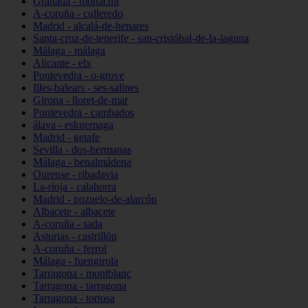
Granada - monachil
A-coruña - culleredo
Madrid - alcalá-de-henares
Santa-cruz-de-tenerife - san-cristóbal-de-la-laguna
Málaga - málaga
Alicante - elx
Pontevedra - o-grove
Illes-balears - ses-salines
Girona - lloret-de-mar
Pontevedra - cambados
álava - eskuernaga
Madrid - getafe
Sevilla - dos-hermanas
Málaga - benalmádena
Ourense - ribadavia
La-rioja - calahorra
Madrid - pozuelo-de-alarcón
Albacete - albacete
A-coruña - sada
Asturias - castrillón
A-coruña - ferrol
Málaga - fuengirola
Tarragona - montblanc
Tarragona - tarragona
Tarragona - tortosa