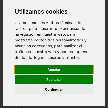
Granada - pulianas
Santa-cruz-de-tenerife - los-llanos-de-aridane
Utilizamos cookies
Cantabria - suances
Sevilla - bormujos
Granada - monachil
Usamos cookies y otras técnicas de
Málaga - júzcar
rastreo para mejorar tu experiencia de
Huesca - isábena
navegación en nuestra web, para
Huesca - alquézar
Huesca - castejón-de-sos
mostrarte contenidos personalizados y
Lleida - alt-àneu
anuncios adecuados, para analizar el
Sevilla - marinaleda
tráfico en nuestra web y para comprender
Córdoba - almedinilla
Navarra - zangoza
de donde llegan nuestros visitantes.
Cantabria - arenas-de-iguña
Barcelona - la-pobla-de-lillet
Murcia - cartagena
Aceptar
Las-palmas - yaiza
Madrid - nuevo-baztán
Rechazar
Sevilla - arahal
Málaga - istán
Configurar
Valladolid - fuensaldaña
Sevilla - salteras
Huesca - biescas
Granada - pampaneira