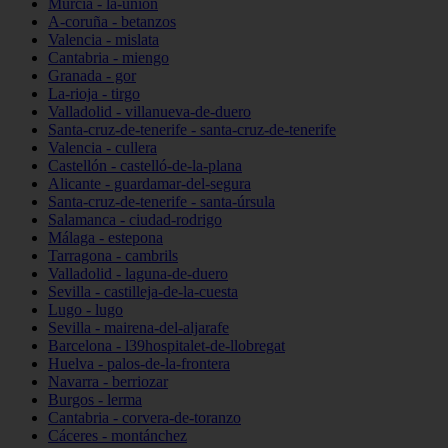
Murcia - la-unión
A-coruña - betanzos
Valencia - mislata
Cantabria - miengo
Granada - gor
La-rioja - tirgo
Valladolid - villanueva-de-duero
Santa-cruz-de-tenerife - santa-cruz-de-tenerife
Valencia - cullera
Castellón - castelló-de-la-plana
Alicante - guardamar-del-segura
Santa-cruz-de-tenerife - santa-úrsula
Salamanca - ciudad-rodrigo
Málaga - estepona
Tarragona - cambrils
Valladolid - laguna-de-duero
Sevilla - castilleja-de-la-cuesta
Lugo - lugo
Sevilla - mairena-del-aljarafe
Barcelona - l39hospitalet-de-llobregat
Huelva - palos-de-la-frontera
Navarra - berriozar
Burgos - lerma
Cantabria - corvera-de-toranzo
Cáceres - montánchez