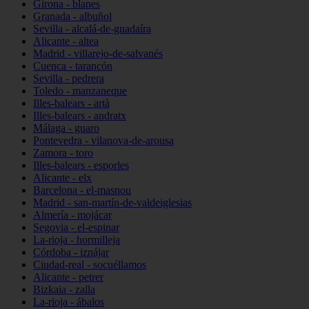
Girona - blanes
Granada - albuñol
Sevilla - alcalá-de-guadaíra
Alicante - altea
Madrid - villarejo-de-salvanés
Cuenca - tarancón
Sevilla - pedrera
Toledo - manzaneque
Illes-balears - artà
Illes-balears - andratx
Málaga - guaro
Pontevedra - vilanova-de-arousa
Zamora - toro
Illes-balears - esporles
Alicante - elx
Barcelona - el-masnou
Madrid - san-martín-de-valdeiglesias
Almería - mojácar
Segovia - el-espinar
La-rioja - hormilleja
Córdoba - iznájar
Ciudad-real - socuéllamos
Alicante - petrer
Bizkaia - zalla
La-rioja - ábalos