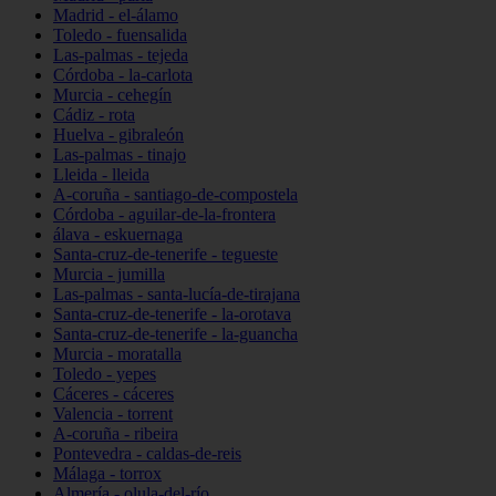
Madrid - el-álamo
Toledo - fuensalida
Las-palmas - tejeda
Córdoba - la-carlota
Murcia - cehegín
Cádiz - rota
Huelva - gibraleón
Las-palmas - tinajo
Lleida - lleida
A-coruña - santiago-de-compostela
Córdoba - aguilar-de-la-frontera
álava - eskuernaga
Santa-cruz-de-tenerife - tegueste
Murcia - jumilla
Las-palmas - santa-lucía-de-tirajana
Santa-cruz-de-tenerife - la-orotava
Santa-cruz-de-tenerife - la-guancha
Murcia - moratalla
Toledo - yepes
Cáceres - cáceres
Valencia - torrent
A-coruña - ribeira
Pontevedra - caldas-de-reis
Málaga - torrox
Almería - olula-del-río