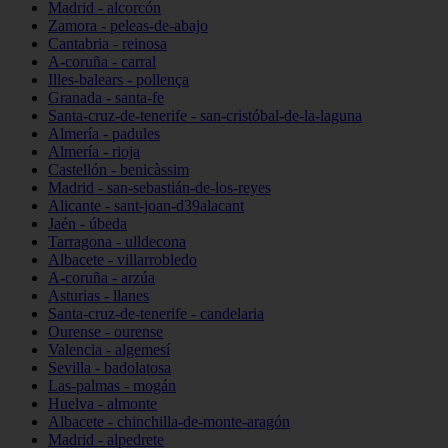
Madrid - alcorcón
Zamora - peleas-de-abajo
Cantabria - reinosa
A-coruña - carral
Illes-balears - pollença
Granada - santa-fe
Santa-cruz-de-tenerife - san-cristóbal-de-la-laguna
Almería - padules
Almería - rioja
Castellón - benicàssim
Madrid - san-sebastián-de-los-reyes
Alicante - sant-joan-d39alacant
Jaén - úbeda
Tarragona - ulldecona
Albacete - villarrobledo
A-coruña - arzúa
Asturias - llanes
Santa-cruz-de-tenerife - candelaria
Ourense - ourense
Valencia - algemesí
Sevilla - badolatosa
Las-palmas - mogán
Huelva - almonte
Albacete - chinchilla-de-monte-aragón
Madrid - alpedrete