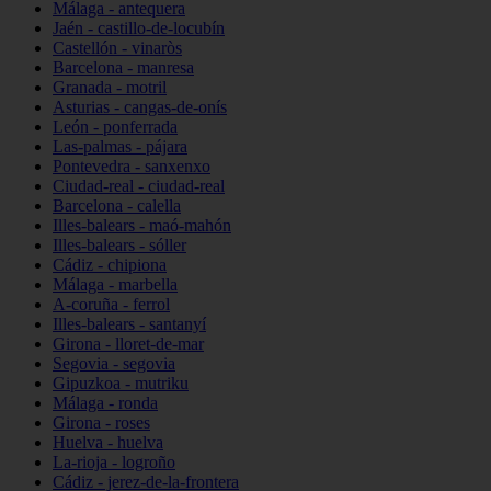
Málaga - antequera
Jaén - castillo-de-locubín
Castellón - vinaròs
Barcelona - manresa
Granada - motril
Asturias - cangas-de-onís
León - ponferrada
Las-palmas - pájara
Pontevedra - sanxenxo
Ciudad-real - ciudad-real
Barcelona - calella
Illes-balears - maó-mahón
Illes-balears - sóller
Cádiz - chipiona
Málaga - marbella
A-coruña - ferrol
Illes-balears - santanyí
Girona - lloret-de-mar
Segovia - segovia
Gipuzkoa - mutriku
Málaga - ronda
Girona - roses
Huelva - huelva
La-rioja - logroño
Cádiz - jerez-de-la-frontera