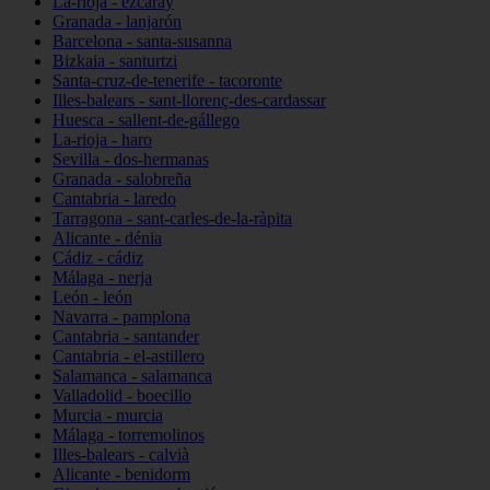
La-rioja - ezcaray
Granada - lanjarón
Barcelona - santa-susanna
Bizkaia - santurtzi
Santa-cruz-de-tenerife - tacoronte
Illes-balears - sant-llorenç-des-cardassar
Huesca - sallent-de-gállego
La-rioja - haro
Sevilla - dos-hermanas
Granada - salobreña
Cantabria - laredo
Tarragona - sant-carles-de-la-ràpita
Alicante - dénia
Cádiz - cádiz
Málaga - nerja
León - león
Navarra - pamplona
Cantabria - santander
Cantabria - el-astillero
Salamanca - salamanca
Valladolid - boecillo
Murcia - murcia
Málaga - torremolinos
Illes-balears - calvià
Alicante - benidorm