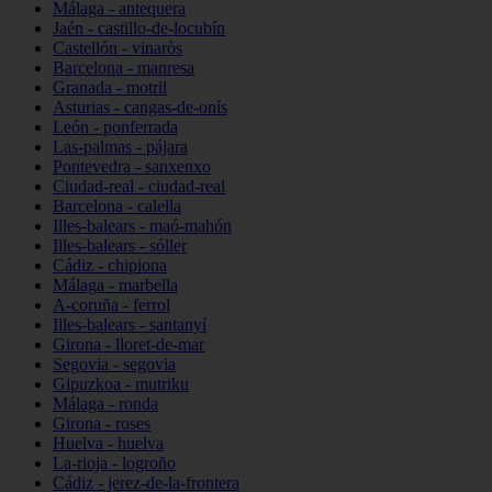
Málaga - antequera
Jaén - castillo-de-locubín
Castellón - vinaròs
Barcelona - manresa
Granada - motril
Asturias - cangas-de-onís
León - ponferrada
Las-palmas - pájara
Pontevedra - sanxenxo
Ciudad-real - ciudad-real
Barcelona - calella
Illes-balears - maó-mahón
Illes-balears - sóller
Cádiz - chipiona
Málaga - marbella
A-coruña - ferrol
Illes-balears - santanyí
Girona - lloret-de-mar
Segovia - segovia
Gipuzkoa - mutriku
Málaga - ronda
Girona - roses
Huelva - huelva
La-rioja - logroño
Cádiz - jerez-de-la-frontera