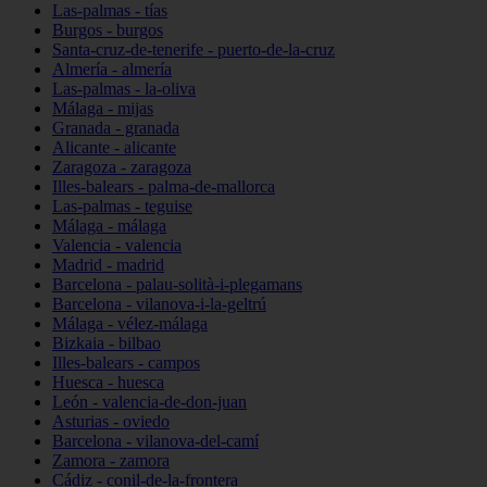
Las-palmas - tías
Burgos - burgos
Santa-cruz-de-tenerife - puerto-de-la-cruz
Almería - almería
Las-palmas - la-oliva
Málaga - mijas
Granada - granada
Alicante - alicante
Zaragoza - zaragoza
Illes-balears - palma-de-mallorca
Las-palmas - teguise
Málaga - málaga
Valencia - valencia
Madrid - madrid
Barcelona - palau-solità-i-plegamans
Barcelona - vilanova-i-la-geltrú
Málaga - vélez-málaga
Bizkaia - bilbao
Illes-balears - campos
Huesca - huesca
León - valencia-de-don-juan
Asturias - oviedo
Barcelona - vilanova-del-camí
Zamora - zamora
Cádiz - conil-de-la-frontera