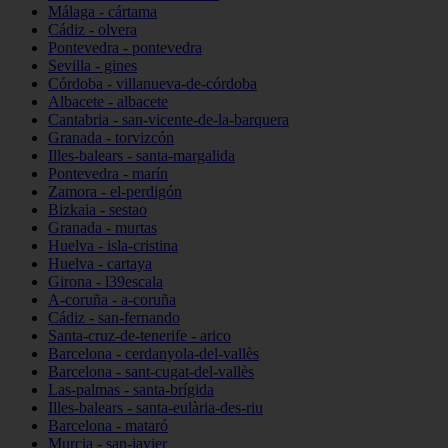
Málaga - cártama
Cádiz - olvera
Pontevedra - pontevedra
Sevilla - gines
Córdoba - villanueva-de-córdoba
Albacete - albacete
Cantabria - san-vicente-de-la-barquera
Granada - torvizcón
Illes-balears - santa-margalida
Pontevedra - marín
Zamora - el-perdigón
Bizkaia - sestao
Granada - murtas
Huelva - isla-cristina
Huelva - cartaya
Girona - l39escala
A-coruña - a-coruña
Cádiz - san-fernando
Santa-cruz-de-tenerife - arico
Barcelona - cerdanyola-del-vallès
Barcelona - sant-cugat-del-vallès
Las-palmas - santa-brígida
Illes-balears - santa-eulària-des-riu
Barcelona - mataró
Murcia - san-javier