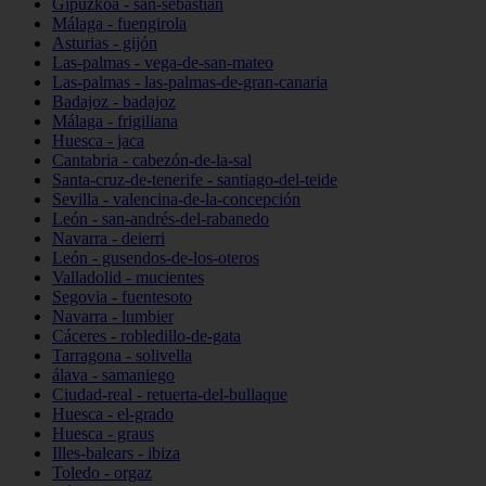
Gipuzkoa - san-sebastián
Málaga - fuengirola
Asturias - gijón
Las-palmas - vega-de-san-mateo
Las-palmas - las-palmas-de-gran-canaria
Badajoz - badajoz
Málaga - frigiliana
Huesca - jaca
Cantabria - cabezón-de-la-sal
Santa-cruz-de-tenerife - santiago-del-teide
Sevilla - valencina-de-la-concepción
León - san-andrés-del-rabanedo
Navarra - deierri
León - gusendos-de-los-oteros
Valladolid - mucientes
Segovia - fuentesoto
Navarra - lumbier
Cáceres - robledillo-de-gata
Tarragona - solivella
álava - samaniego
Ciudad-real - retuerta-del-bullaque
Huesca - el-grado
Huesca - graus
Illes-balears - ibiza
Toledo - orgaz