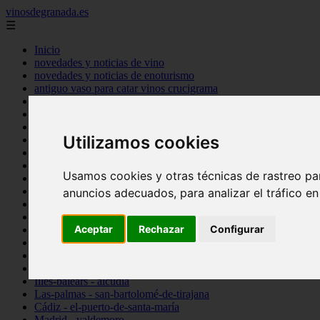
vinosdegranada.es
☰
Inicio
novedades y noticias de vino
novedades y noticias de enoturismo
antiguo vaso para catar vinos crucigrama
bulgaria
comprar
espana
Utilizamos cookies
tipo
vinos
Córdoba - córdoba
Usamos cookies y otras técnicas de rastreo pa
Sevilla - sevilla
Barcelona - barcelona
anuncios adecuados, para analizar el tráfico e
Ciudad-real - montiel
Santa-cruz-de-tenerife - guía-de-isora
Aceptar
Rechazar
Configurar
La-rioja - casalarreina
Almería - roquetas-de-mar
Madrid - pozuelo-de-alarcón
Granada - almuñécar
Illes-balears - alcúdia
Las-palmas - san-bartolomé-de-tirajana
Cádiz - el-puerto-de-santa-maría
Madrid - valdemoro