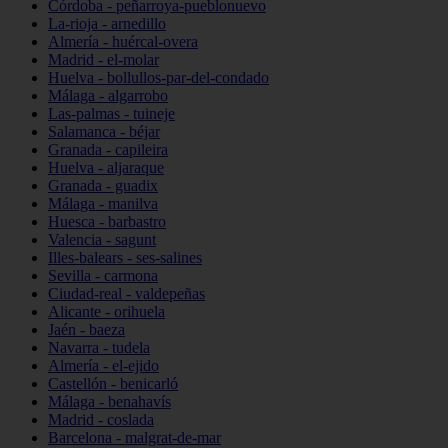
Córdoba - peñarroya-pueblonuevo
La-rioja - arnedillo
Almería - huércal-overa
Madrid - el-molar
Huelva - bollullos-par-del-condado
Málaga - algarrobo
Las-palmas - tuineje
Salamanca - béjar
Granada - capileira
Huelva - aljaraque
Granada - guadix
Málaga - manilva
Huesca - barbastro
Valencia - sagunt
Illes-balears - ses-salines
Sevilla - carmona
Ciudad-real - valdepeñas
Alicante - orihuela
Jaén - baeza
Navarra - tudela
Almería - el-ejido
Castellón - benicarló
Málaga - benahavís
Madrid - coslada
Barcelona - malgrat-de-mar