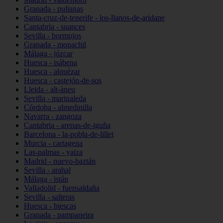
Granada - pulianas
Santa-cruz-de-tenerife - los-llanos-de-aridane
Cantabria - suances
Sevilla - bormujos
Granada - monachil
Málaga - júzcar
Huesca - isábena
Huesca - alquézar
Huesca - castejón-de-sos
Lleida - alt-àneu
Sevilla - marinaleda
Córdoba - almedinilla
Navarra - zangoza
Cantabria - arenas-de-iguña
Barcelona - la-pobla-de-lillet
Murcia - cartagena
Las-palmas - yaiza
Madrid - nuevo-baztán
Sevilla - arahal
Málaga - istán
Valladolid - fuensaldaña
Sevilla - salteras
Huesca - biescas
Granada - pampaneira