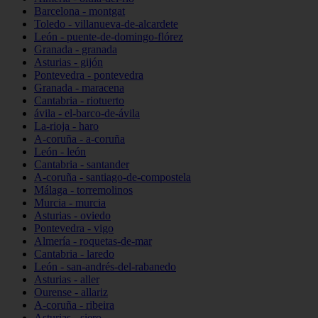
Barcelona - montgat
Toledo - villanueva-de-alcardete
León - puente-de-domingo-flórez
Granada - granada
Asturias - gijón
Pontevedra - pontevedra
Granada - maracena
Cantabria - riotuerto
ávila - el-barco-de-ávila
La-rioja - haro
A-coruña - a-coruña
León - león
Cantabria - santander
A-coruña - santiago-de-compostela
Málaga - torremolinos
Murcia - murcia
Asturias - oviedo
Pontevedra - vigo
Almería - roquetas-de-mar
Cantabria - laredo
León - san-andrés-del-rabanedo
Asturias - aller
Ourense - allariz
A-coruña - ribeira
Asturias - siero