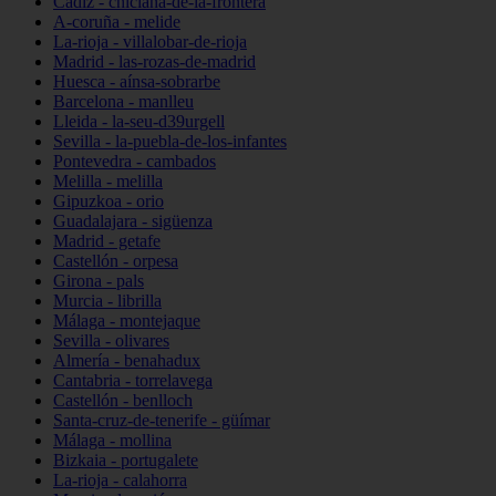
Cádiz - chiclana-de-la-frontera
A-coruña - melide
La-rioja - villalobar-de-rioja
Madrid - las-rozas-de-madrid
Huesca - aínsa-sobrarbe
Barcelona - manlleu
Lleida - la-seu-d39urgell
Sevilla - la-puebla-de-los-infantes
Pontevedra - cambados
Melilla - melilla
Gipuzkoa - orio
Guadalajara - sigüenza
Madrid - getafe
Castellón - orpesa
Girona - pals
Murcia - librilla
Málaga - montejaque
Sevilla - olivares
Almería - benahadux
Cantabria - torrelavega
Castellón - benlloch
Santa-cruz-de-tenerife - güímar
Málaga - mollina
Bizkaia - portugalete
La-rioja - calahorra