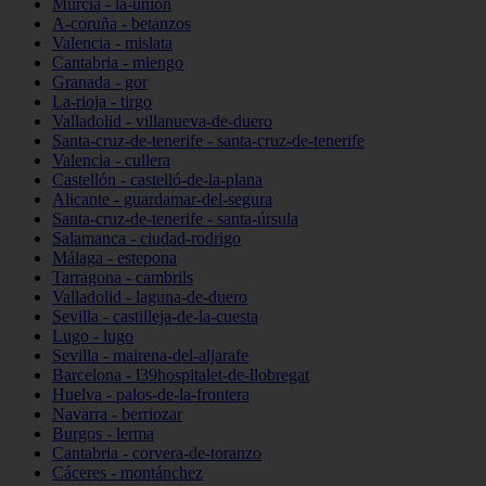
Murcia - la-unión
A-coruña - betanzos
Valencia - mislata
Cantabria - miengo
Granada - gor
La-rioja - tirgo
Valladolid - villanueva-de-duero
Santa-cruz-de-tenerife - santa-cruz-de-tenerife
Valencia - cullera
Castellón - castelló-de-la-plana
Alicante - guardamar-del-segura
Santa-cruz-de-tenerife - santa-úrsula
Salamanca - ciudad-rodrigo
Málaga - estepona
Tarragona - cambrils
Valladolid - laguna-de-duero
Sevilla - castilleja-de-la-cuesta
Lugo - lugo
Sevilla - mairena-del-aljarafe
Barcelona - l39hospitalet-de-llobregat
Huelva - palos-de-la-frontera
Navarra - berriozar
Burgos - lerma
Cantabria - corvera-de-toranzo
Cáceres - montánchez