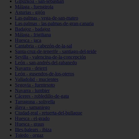
Gipuzkoa - san-sebastián
Málaga - fuengirola
Asturias - gijón
Las-palmas - vega-de-san-mateo
Las-palmas - las-palmas-de-gran-canaria
Badajoz - badajoz
Málaga - frigiliana
Huesca - jaca
Cantabria - cabezón-de-la-sal
Santa-cruz-de-tenerife - santiago-del-teide
Sevilla - valencina-de-la-concepción
León - san-andrés-del-rabanedo
Navarra - deierri
León - gusendos-de-los-oteros
Valladolid - mucientes
Segovia - fuentesoto
Navarra - lumbier
Cáceres - robledillo-de-gata
Tarragona - solivella
álava - samaniego
Ciudad-real - retuerta-del-bullaque
Huesca - el-grado
Huesca - graus
Illes-balears - ibiza
Toledo - orgaz