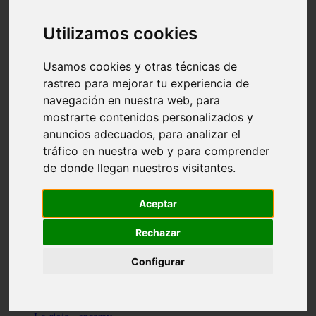
Granada - pulianas
Santa-cruz-de-tenerife - los-llanos-de-aridane
Utilizamos cookies
Cantabria - suances
Sevilla - bormujos
Granada - monachil
Usamos cookies y otras técnicas de
Málaga - júzcar
rastreo para mejorar tu experiencia de
Huesca - isábena
navegación en nuestra web, para
Huesca - alquézar
Huesca - castejón-de-sos
mostrarte contenidos personalizados y
Lleida - alt-àneu
anuncios adecuados, para analizar el
Sevilla - marinaleda
tráfico en nuestra web y para comprender
Córdoba - almedinilla
Navarra - zangoza
de donde llegan nuestros visitantes.
Cantabria - arenas-de-iguña
Barcelona - la-pobla-de-lillet
Murcia - cartagena
Aceptar
Las-palmas - yaiza
Madrid - nuevo-baztán
Rechazar
Sevilla - arahal
Málaga - istán
Configurar
Valladolid - fuensaldaña
Sevilla - salteras
Huesca - biescas
Granada - pampaneira