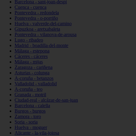
Barcelona - sant-joan-despí
Cuenca - cuenca
Pontevedra - redondela
Pontevedra - o-porriño
Huelva - valverde-del-camino
Gipuzkoa - aretxabaleta
Pontevedra - vilanova-de-arousa
Lugo - ribadeo
Madrid - boadilla-del-monte
Málaga - estepona
Cáceres - cáceres
Málaga - mijas
Zaragoza - cariñena
Asturias - colunga
A-coruña - betanzos
Valladolid - valladolid
A-coruña - teo
Granada - motril
Ciudad-real - alcázar-de-san-juan
Barcelona - calella
Burgos - burgos
Zamora - toro
Soria - soria
Huelva - moguer
Alicante - la-vila-joiosa