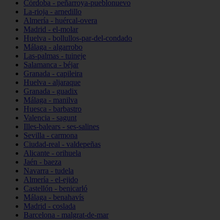
Córdoba - peñarroya-pueblonuevo
La-rioja - arnedillo
Almería - huércal-overa
Madrid - el-molar
Huelva - bollullos-par-del-condado
Málaga - algarrobo
Las-palmas - tuineje
Salamanca - béjar
Granada - capileira
Huelva - aljaraque
Granada - guadix
Málaga - manilva
Huesca - barbastro
Valencia - sagunt
Illes-balears - ses-salines
Sevilla - carmona
Ciudad-real - valdepeñas
Alicante - orihuela
Jaén - baeza
Navarra - tudela
Almería - el-ejido
Castellón - benicarló
Málaga - benahavís
Madrid - coslada
Barcelona - malgrat-de-mar