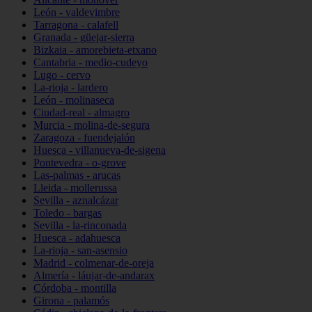
León - valdevimbre
Tarragona - calafell
Granada - güejar-sierra
Bizkaia - amorebieta-etxano
Cantabria - medio-cudeyo
Lugo - cervo
La-rioja - lardero
León - molinaseca
Ciudad-real - almagro
Murcia - molina-de-segura
Zaragoza - fuendejalón
Huesca - villanueva-de-sigena
Pontevedra - o-grove
Las-palmas - arucas
Lleida - mollerussa
Sevilla - aznalcázar
Toledo - bargas
Sevilla - la-rinconada
Huesca - adahuesca
La-rioja - san-asensio
Madrid - colmenar-de-oreja
Almería - láujar-de-andarax
Córdoba - montilla
Girona - palamós