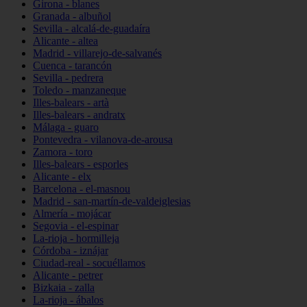
Girona - blanes
Granada - albuñol
Sevilla - alcalá-de-guadaíra
Alicante - altea
Madrid - villarejo-de-salvanés
Cuenca - tarancón
Sevilla - pedrera
Toledo - manzaneque
Illes-balears - artà
Illes-balears - andratx
Málaga - guaro
Pontevedra - vilanova-de-arousa
Zamora - toro
Illes-balears - esporles
Alicante - elx
Barcelona - el-masnou
Madrid - san-martín-de-valdeiglesias
Almería - mojácar
Segovia - el-espinar
La-rioja - hormilleja
Córdoba - iznájar
Ciudad-real - socuéllamos
Alicante - petrer
Bizkaia - zalla
La-rioja - ábalos