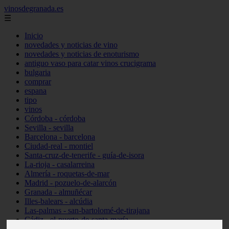
vinosdegranada.es
☰
Inicio
novedades y noticias de vino
novedades y noticias de enoturismo
antiguo vaso para catar vinos crucigrama
bulgaria
comprar
espana
tipo
vinos
Córdoba - córdoba
Sevilla - sevilla
Barcelona - barcelona
Ciudad-real - montiel
Santa-cruz-de-tenerife - guía-de-isora
La-rioja - casalarreina
Almería - roquetas-de-mar
Madrid - pozuelo-de-alarcón
Granada - almuñécar
Illes-balears - alcúdia
Las-palmas - san-bartolomé-de-tirajana
Cádiz - el-puerto-de-santa-maría
Madrid - valdemoro