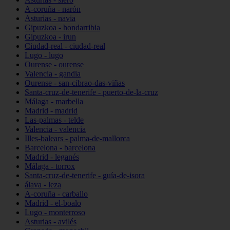
A-coruña - narón
Asturias - navia
Gipuzkoa - hondarribia
Gipuzkoa - irun
Ciudad-real - ciudad-real
Lugo - lugo
Ourense - ourense
Valencia - gandia
Ourense - san-cibrao-das-viñas
Santa-cruz-de-tenerife - puerto-de-la-cruz
Málaga - marbella
Madrid - madrid
Las-palmas - telde
Valencia - valencia
Illes-balears - palma-de-mallorca
Barcelona - barcelona
Madrid - leganés
Málaga - torrox
Santa-cruz-de-tenerife - guía-de-isora
álava - leza
A-coruña - carballo
Madrid - el-boalo
Lugo - monterroso
Asturias - avilés