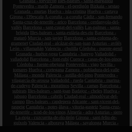
Granada - torvizcón
Illes-balears - santa-margalida
Pontevedra - marín
Zamora - el-perdigón
Bizkaia - sestao
Granada - murtas
Huelva - isla-cristina
Huelva - cartaya
Girona - l39escala
A-coruña - a-coruña
Cádiz - san-fernando
Santa-cruz-de-tenerife - arico
Barcelona - cerdanyola-del-
vallès
Barcelona - sant-cugat-del-vallès
Las-palmas - santa-
brígida
Illes-balears - santa-eulària-des-riu
Barcelona -
mataró
Murcia - san-javier
Barcelona - santa-coloma-de-
gramenet
Ciudad-real - alcázar-de-san-juan
Asturias - avilés
León - villamañán
Valencia - chulilla
Córdoba - puente-genil
Granada - huétor-vega
Cantabria - bareyo
Valladolid -
valladolid
Barcelona - font-rubí
Cuenca - casas-de-los-pinos
Córdoba - fuente-obejuna
Pontevedra - vigo
Sevilla -
tomares
Huelva - cortegana
Zamora - pobladura-del-valle
Málaga - monda
Palencia - autilla-del-pino
Pontevedra -
vilagarcía-de-arousa
Valladolid - rueda
Cantabria - marina-
de-cudeyo
Palencia - moratinos
Sevilla - camas
Barcelona -
subirats
Illes-balears - sant-joan
Badajoz - cheles
Huelva -
jabugo
Barcelona - cabrils
Ciudad-real - almodóvar-del-
campo
Illes-balears - capdepera
Alicante - sant-vicent-del-
raspeig
Cantabria - potes
álava - vitoria-gasteiz
Santa-cruz-
de-tenerife - icod-de-los-vinos
Almería - adra
Asturias - siero
La-rioja - cuzcurrita-de-río-tirón
Girona - sant-feliu-de-
guíxols
Valencia - alboraya
Málaga - sayalonga
Murcia -
caravaca-de-la-cruz
Ciudad-real - villanueva-de-los-infantes