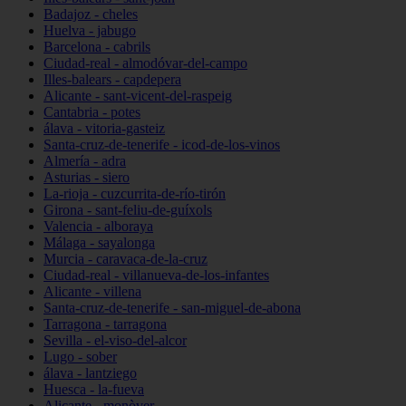
Badajoz - cheles
Huelva - jabugo
Barcelona - cabrils
Ciudad-real - almodóvar-del-campo
Illes-balears - capdepera
Alicante - sant-vicent-del-raspeig
Cantabria - potes
álava - vitoria-gasteiz
Santa-cruz-de-tenerife - icod-de-los-vinos
Almería - adra
Asturias - siero
La-rioja - cuzcurrita-de-río-tirón
Girona - sant-feliu-de-guíxols
Valencia - alboraya
Málaga - sayalonga
Murcia - caravaca-de-la-cruz
Ciudad-real - villanueva-de-los-infantes
Alicante - villena
Santa-cruz-de-tenerife - san-miguel-de-abona
Tarragona - tarragona
Sevilla - el-viso-del-alcor
Lugo - sober
álava - lantziego
Huesca - la-fueva
Alicante - monòver