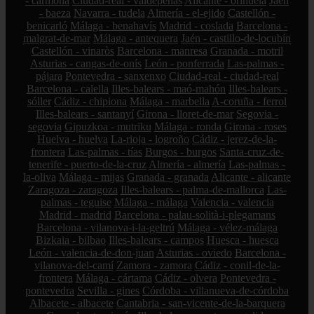
- carmona
Ciudad-real - valdepeñas
Alicante - orihuela
Jaén
- baeza
Navarra - tudela
Almería - el-ejido
Castellón -
benicarló
Málaga - benahavís
Madrid - coslada
Barcelona -
malgrat-de-mar
Málaga - antequera
Jaén - castillo-de-locubín
Castellón - vinaròs
Barcelona - manresa
Granada - motril
Asturias - cangas-de-onís
León - ponferrada
Las-palmas -
pájara
Pontevedra - sanxenxo
Ciudad-real - ciudad-real
Barcelona - calella
Illes-balears - maó-mahón
Illes-balears -
sóller
Cádiz - chipiona
Málaga - marbella
A-coruña - ferrol
Illes-balears - santanyí
Girona - lloret-de-mar
Segovia -
segovia
Gipuzkoa - mutriku
Málaga - ronda
Girona - roses
Huelva - huelva
La-rioja - logroño
Cádiz - jerez-de-la-
frontera
Las-palmas - tías
Burgos - burgos
Santa-cruz-de-
tenerife - puerto-de-la-cruz
Almería - almería
Las-palmas -
la-oliva
Málaga - mijas
Granada - granada
Alicante - alicante
Zaragoza - zaragoza
Illes-balears - palma-de-mallorca
Las-
palmas - teguise
Málaga - málaga
Valencia - valencia
Madrid - madrid
Barcelona - palau-solità-i-plegamans
Barcelona - vilanova-i-la-geltrú
Málaga - vélez-málaga
Bizkaia - bilbao
Illes-balears - campos
Huesca - huesca
León - valencia-de-don-juan
Asturias - oviedo
Barcelona -
vilanova-del-camí
Zamora - zamora
Cádiz - conil-de-la-
frontera
Málaga - cártama
Cádiz - olvera
Pontevedra -
pontevedra
Sevilla - gines
Córdoba - villanueva-de-córdoba
Albacete - albacete
Cantabria - san-vicente-de-la-barquera