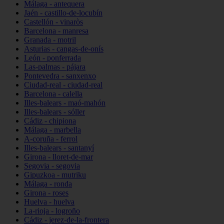
Málaga - antequera
Jaén - castillo-de-locubín
Castellón - vinaròs
Barcelona - manresa
Granada - motril
Asturias - cangas-de-onís
León - ponferrada
Las-palmas - pájara
Pontevedra - sanxenxo
Ciudad-real - ciudad-real
Barcelona - calella
Illes-balears - maó-mahón
Illes-balears - sóller
Cádiz - chipiona
Málaga - marbella
A-coruña - ferrol
Illes-balears - santanyí
Girona - lloret-de-mar
Segovia - segovia
Gipuzkoa - mutriku
Málaga - ronda
Girona - roses
Huelva - huelva
La-rioja - logroño
Cádiz - jerez-de-la-frontera