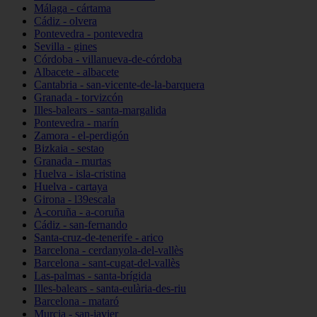
Málaga - cártama
Cádiz - olvera
Pontevedra - pontevedra
Sevilla - gines
Córdoba - villanueva-de-córdoba
Albacete - albacete
Cantabria - san-vicente-de-la-barquera
Granada - torvizcón
Illes-balears - santa-margalida
Pontevedra - marín
Zamora - el-perdigón
Bizkaia - sestao
Granada - murtas
Huelva - isla-cristina
Huelva - cartaya
Girona - l39escala
A-coruña - a-coruña
Cádiz - san-fernando
Santa-cruz-de-tenerife - arico
Barcelona - cerdanyola-del-vallès
Barcelona - sant-cugat-del-vallès
Las-palmas - santa-brígida
Illes-balears - santa-eulària-des-riu
Barcelona - mataró
Murcia - san-javier