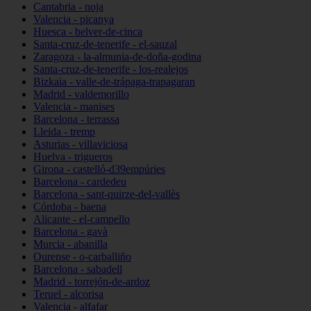
Cantabria - noja
Valencia - picanya
Huesca - belver-de-cinca
Santa-cruz-de-tenerife - el-sauzal
Zaragoza - la-almunia-de-doña-godina
Santa-cruz-de-tenerife - los-realejos
Bizkaia - valle-de-trápaga-trapagaran
Madrid - valdemorillo
Valencia - manises
Barcelona - terrassa
Lleida - tremp
Asturias - villaviciosa
Huelva - trigueros
Girona - castelló-d39empúries
Barcelona - cardedeu
Barcelona - sant-quirze-del-vallès
Córdoba - baena
Alicante - el-campello
Barcelona - gavà
Murcia - abanilla
Ourense - o-carballiño
Barcelona - sabadell
Madrid - torrejón-de-ardoz
Teruel - alcorisa
Valencia - alfafar