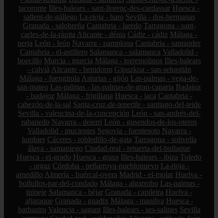
tacoronte
Illes-balears - sant-llorenç-des-cardassar
Huesca -
sallent-de-gállego
La-rioja - haro
Sevilla - dos-hermanas
Granada - salobreña
Cantabria - laredo
Tarragona - sant-
carles-de-la-ràpita
Alicante - dénia
Cádiz - cádiz
Málaga -
nerja
León - león
Navarra - pamplona
Cantabria - santander
Cantabria - el-astillero
Salamanca - salamanca
Valladolid -
boecillo
Murcia - murcia
Málaga - torremolinos
Illes-balears
- calvià
Alicante - benidorm
Gipuzkoa - san-sebastián
Málaga - fuengirola
Asturias - gijón
Las-palmas - vega-de-
san-mateo
Las-palmas - las-palmas-de-gran-canaria
Badajoz
- badajoz
Málaga - frigiliana
Huesca - jaca
Cantabria -
cabezón-de-la-sal
Santa-cruz-de-tenerife - santiago-del-teide
Sevilla - valencina-de-la-concepción
León - san-andrés-del-
rabanedo
Navarra - deierri
León - gusendos-de-los-oteros
Valladolid - mucientes
Segovia - fuentesoto
Navarra -
lumbier
Cáceres - robledillo-de-gata
Tarragona - solivella
álava - samaniego
Ciudad-real - retuerta-del-bullaque
Huesca - el-grado
Huesca - graus
Illes-balears - ibiza
Toledo
- orgaz
Córdoba - peñarroya-pueblonuevo
La-rioja -
arnedillo
Almería - huércal-overa
Madrid - el-molar
Huelva -
bollullos-par-del-condado
Málaga - algarrobo
Las-palmas -
tuineje
Salamanca - béjar
Granada - capileira
Huelva -
aljaraque
Granada - guadix
Málaga - manilva
Huesca -
barbastro
Valencia - sagunt
Illes-balears - ses-salines
Sevilla