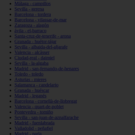
Málaga - campillos
Sevilla - gerena
Barcelona - tordera
Barcelona - vilassar-de-mar
Zaragoza - alagón
ávila - el-barraco
Santa-cruz-de-tenerife - arona
Granada - huétor-tájar
Sevilla - albaida-del-aljarafe
Valencia - alcàsser
Ciudad-real - daimiel
Sevilla - la-algaba
Madrid - san-fernando-de-henares
Toledo - toledo
Asturias - mieres
Salamanca - candelario
Granada - huéscar
Madrid - leganés
Barcelona - cornellà-de-llobregat
Valencia - quart-de-poblet
Pontevedra - tomiño
Sevilla - san-juan-de-aznalfarache
Madrid - fuenlabrada
Valladolid - peñafiel
Madrid - parla