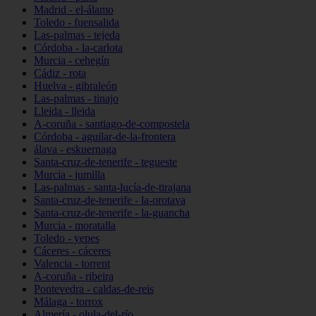
Madrid - el-álamo
Toledo - fuensalida
Las-palmas - tejeda
Córdoba - la-carlota
Murcia - cehegín
Cádiz - rota
Huelva - gibraleón
Las-palmas - tinajo
Lleida - lleida
A-coruña - santiago-de-compostela
Córdoba - aguilar-de-la-frontera
álava - eskuernaga
Santa-cruz-de-tenerife - tegueste
Murcia - jumilla
Las-palmas - santa-lucía-de-tirajana
Santa-cruz-de-tenerife - la-orotava
Santa-cruz-de-tenerife - la-guancha
Murcia - moratalla
Toledo - yepes
Cáceres - cáceres
Valencia - torrent
A-coruña - ribeira
Pontevedra - caldas-de-reis
Málaga - torrox
Almería - olula-del-río