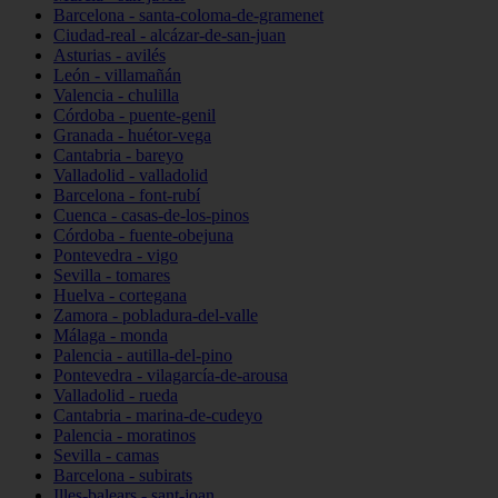
Barcelona - santa-coloma-de-gramenet
Ciudad-real - alcázar-de-san-juan
Asturias - avilés
León - villamañán
Valencia - chulilla
Córdoba - puente-genil
Granada - huétor-vega
Cantabria - bareyo
Valladolid - valladolid
Barcelona - font-rubí
Cuenca - casas-de-los-pinos
Córdoba - fuente-obejuna
Pontevedra - vigo
Sevilla - tomares
Huelva - cortegana
Zamora - pobladura-del-valle
Málaga - monda
Palencia - autilla-del-pino
Pontevedra - vilagarcía-de-arousa
Valladolid - rueda
Cantabria - marina-de-cudeyo
Palencia - moratinos
Sevilla - camas
Barcelona - subirats
Illes-balears - sant-joan