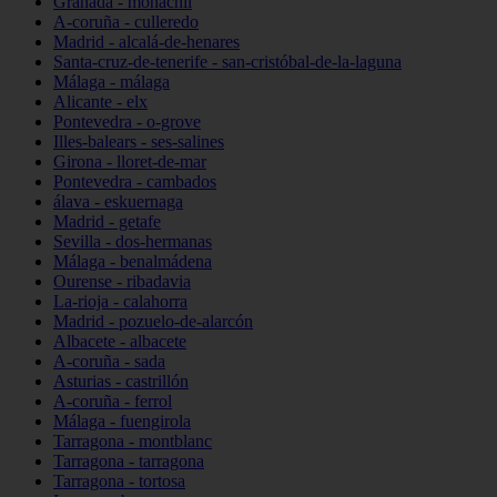
Granada - monachil
A-coruña - culleredo
Madrid - alcalá-de-henares
Santa-cruz-de-tenerife - san-cristóbal-de-la-laguna
Málaga - málaga
Alicante - elx
Pontevedra - o-grove
Illes-balears - ses-salines
Girona - lloret-de-mar
Pontevedra - cambados
álava - eskuernaga
Madrid - getafe
Sevilla - dos-hermanas
Málaga - benalmádena
Ourense - ribadavia
La-rioja - calahorra
Madrid - pozuelo-de-alarcón
Albacete - albacete
A-coruña - sada
Asturias - castrillón
A-coruña - ferrol
Málaga - fuengirola
Tarragona - montblanc
Tarragona - tarragona
Tarragona - tortosa