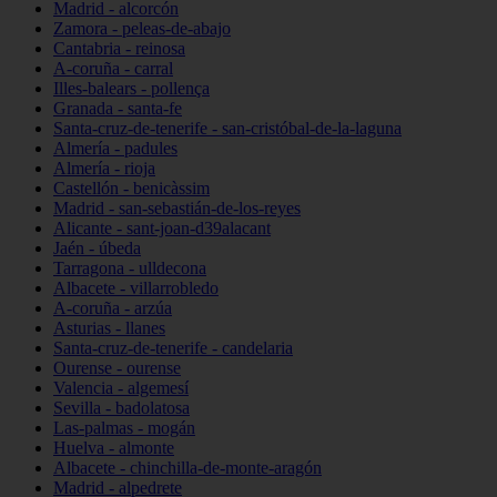
Madrid - alcorcón
Zamora - peleas-de-abajo
Cantabria - reinosa
A-coruña - carral
Illes-balears - pollença
Granada - santa-fe
Santa-cruz-de-tenerife - san-cristóbal-de-la-laguna
Almería - padules
Almería - rioja
Castellón - benicàssim
Madrid - san-sebastián-de-los-reyes
Alicante - sant-joan-d39alacant
Jaén - úbeda
Tarragona - ulldecona
Albacete - villarrobledo
A-coruña - arzúa
Asturias - llanes
Santa-cruz-de-tenerife - candelaria
Ourense - ourense
Valencia - algemesí
Sevilla - badolatosa
Las-palmas - mogán
Huelva - almonte
Albacete - chinchilla-de-monte-aragón
Madrid - alpedrete