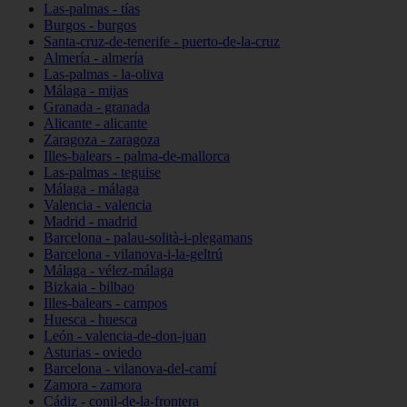
Las-palmas - tías
Burgos - burgos
Santa-cruz-de-tenerife - puerto-de-la-cruz
Almería - almería
Las-palmas - la-oliva
Málaga - mijas
Granada - granada
Alicante - alicante
Zaragoza - zaragoza
Illes-balears - palma-de-mallorca
Las-palmas - teguise
Málaga - málaga
Valencia - valencia
Madrid - madrid
Barcelona - palau-solità-i-plegamans
Barcelona - vilanova-i-la-geltrú
Málaga - vélez-málaga
Bizkaia - bilbao
Illes-balears - campos
Huesca - huesca
León - valencia-de-don-juan
Asturias - oviedo
Barcelona - vilanova-del-camí
Zamora - zamora
Cádiz - conil-de-la-frontera