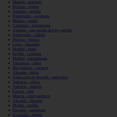
Madrid - aranjuez
Bizkaia - ermua
Asturias - noreña
Pontevedra - a-estrada
Málaga - ronda
Cantabria - torrelavega
Asturias - san-martín-del-rey-aurelio
Pontevedra - silleda
Huesca - huesca
Lugo - chantada
Madrid - pinto
Sevilla - carmona
Madrid - fuenlabrada
Tarragona - falset
Illes-balears - campos
Alicante - dénia
Santa-cruz-de-tenerife - garachico
Valencia - xàtiva
Valencia - daimús
Girona - olot
Murcia - torre-pacheco
Alicante - alicante
Melilla - melilla
Navarra - pamplona
A-coruña - melide