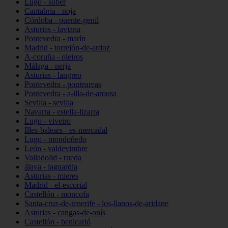
Lugo - sober
Cantabria - noja
Córdoba - puente-genil
Asturias - laviana
Pontevedra - marín
Madrid - torrejón-de-ardoz
A-coruña - oleiros
Málaga - nerja
Asturias - langreo
Pontevedra - ponteareas
Pontevedra - a-illa-de-arousa
Sevilla - sevilla
Navarra - estella-lizarra
Lugo - viveiro
Illes-balears - es-mercadal
Lugo - mondoñedo
León - valdevimbre
Valladolid - rueda
álava - laguardia
Asturias - mieres
Madrid - el-escorial
Castellón - moncofa
Santa-cruz-de-tenerife - los-llanos-de-aridane
Asturias - cangas-de-onís
Castellón - benicarló