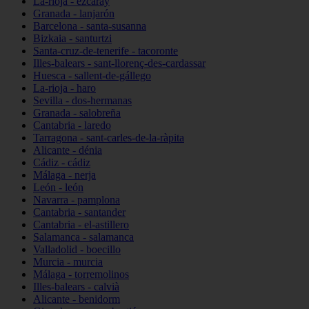
La-rioja - ezcaray
Granada - lanjarón
Barcelona - santa-susanna
Bizkaia - santurtzi
Santa-cruz-de-tenerife - tacoronte
Illes-balears - sant-llorenç-des-cardassar
Huesca - sallent-de-gállego
La-rioja - haro
Sevilla - dos-hermanas
Granada - salobreña
Cantabria - laredo
Tarragona - sant-carles-de-la-ràpita
Alicante - dénia
Cádiz - cádiz
Málaga - nerja
León - león
Navarra - pamplona
Cantabria - santander
Cantabria - el-astillero
Salamanca - salamanca
Valladolid - boecillo
Murcia - murcia
Málaga - torremolinos
Illes-balears - calvià
Alicante - benidorm