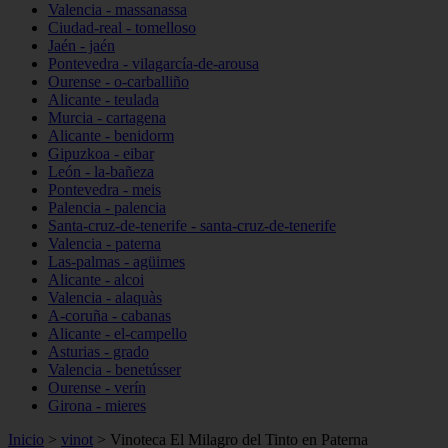
Valencia - massanassa
Ciudad-real - tomelloso
Jaén - jaén
Pontevedra - vilagarcía-de-arousa
Ourense - o-carballiño
Alicante - teulada
Murcia - cartagena
Alicante - benidorm
Gipuzkoa - eibar
León - la-bañeza
Pontevedra - meis
Palencia - palencia
Santa-cruz-de-tenerife - santa-cruz-de-tenerife
Valencia - paterna
Las-palmas - agüimes
Alicante - alcoi
Valencia - alaquàs
A-coruña - cabanas
Alicante - el-campello
Asturias - grado
Valencia - benetússer
Ourense - verín
Girona - mieres
Inicio
>
vinot
>
Vinoteca El Milagro del Tinto en Paterna