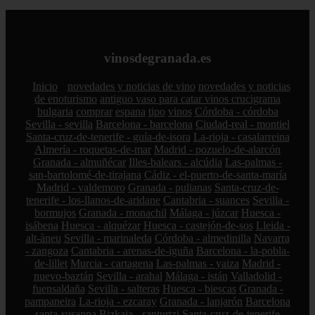
vinosdegranada.es
Inicio
novedades y noticias de vino
novedades y noticias
de enoturismo
antiguo vaso para catar vinos crucigrama
bulgaria
comprar
espana
tipo
vinos
Córdoba - córdoba
Sevilla - sevilla
Barcelona - barcelona
Ciudad-real - montiel
Santa-cruz-de-tenerife - guía-de-isora
La-rioja - casalarreina
Almería - roquetas-de-mar
Madrid - pozuelo-de-alarcón
Granada - almuñécar
Illes-balears - alcúdia
Las-palmas -
san-bartolomé-de-tirajana
Cádiz - el-puerto-de-santa-maría
Madrid - valdemoro
Granada - pulianas
Santa-cruz-de-
tenerife - los-llanos-de-aridane
Cantabria - suances
Sevilla -
bormujos
Granada - monachil
Málaga - júzcar
Huesca -
isábena
Huesca - alquézar
Huesca - castejón-de-sos
Lleida -
alt-àneu
Sevilla - marinaleda
Córdoba - almedinilla
Navarra
- zangoza
Cantabria - arenas-de-iguña
Barcelona - la-pobla-
de-lillet
Murcia - cartagena
Las-palmas - yaiza
Madrid -
nuevo-baztán
Sevilla - arahal
Málaga - istán
Valladolid -
fuensaldaña
Sevilla - salteras
Huesca - biescas
Granada -
pampaneira
La-rioja - ezcaray
Granada - lanjarón
Barcelona
- santa-susanna
Bizkaia - santurtzi
Santa-cruz-de-tenerife -