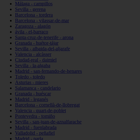
Málaga - campillos
Sevilla - gerena
Barcelona - tordera
Barcelona - vilassar-de-mar
Zaragoza - alagón
ávila - el-barraco
Santa-cruz-de-tenerife - arona
Granada - huétor-tájar
Sevilla - albaida-del-aljarafe
Valencia - alcàsser
Ciudad-real - daimiel
Sevilla - la-algaba
Madrid - san-fernando-de-henares
Toledo - toledo
Asturias - mieres
Salamanca - candelario
Granada - huéscar
Madrid - leganés
Barcelona - cornellà-de-llobregat
Valencia - quart-de-poblet
Pontevedra - tomiño
Sevilla - san-juan-de-aznalfarache
Madrid - fuenlabrada
Valladolid - peñafiel
Madrid - parla