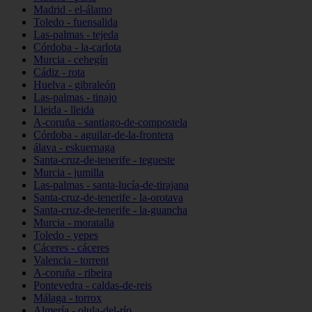
Madrid - el-álamo
Toledo - fuensalida
Las-palmas - tejeda
Córdoba - la-carlota
Murcia - cehegín
Cádiz - rota
Huelva - gibraleón
Las-palmas - tinajo
Lleida - lleida
A-coruña - santiago-de-compostela
Córdoba - aguilar-de-la-frontera
álava - eskuernaga
Santa-cruz-de-tenerife - tegueste
Murcia - jumilla
Las-palmas - santa-lucía-de-tirajana
Santa-cruz-de-tenerife - la-orotava
Santa-cruz-de-tenerife - la-guancha
Murcia - moratalla
Toledo - yepes
Cáceres - cáceres
Valencia - torrent
A-coruña - ribeira
Pontevedra - caldas-de-reis
Málaga - torrox
Almería - olula-del-río