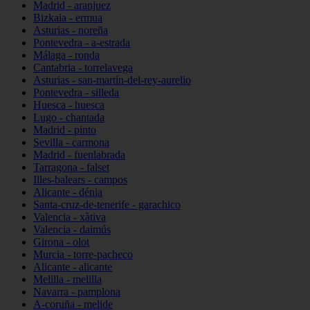
Madrid - aranjuez
Bizkaia - ermua
Asturias - noreña
Pontevedra - a-estrada
Málaga - ronda
Cantabria - torrelavega
Asturias - san-martín-del-rey-aurelio
Pontevedra - silleda
Huesca - huesca
Lugo - chantada
Madrid - pinto
Sevilla - carmona
Madrid - fuenlabrada
Tarragona - falset
Illes-balears - campos
Alicante - dénia
Santa-cruz-de-tenerife - garachico
Valencia - xàtiva
Valencia - daimús
Girona - olot
Murcia - torre-pacheco
Alicante - alicante
Melilla - melilla
Navarra - pamplona
A-coruña - melide