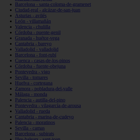
Barcelona - santa-coloma-de-gramenet
Ciudad-real - alcázar-de-san-juan
Asturias - avilés
León - villamañán
Valencia - chulilla
Córdoba - puente-genil
Granada - huétor-vega
Cantabria - bareyo
Valladolid - valladolid
Barcelona - font-rubí
Cuenca - casas-de-los-pinos
Córdoba - fuente-obejuna
Pontevedra - vigo
Sevilla - tomares
Huelva - cortegana
Zamora - pobladura-del-valle
Málaga - monda
Palencia - autilla-del-pino
Pontevedra - vilagarcía-de-arousa
Valladolid - rueda
Cantabria - marina-de-cudeyo
Palencia - moratinos
Sevilla - camas
Barcelona - subirats
Illes-balears - sant-joan