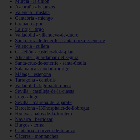
Murcia - la-unión
A-coruña - betanzos
Valencia - mislata
Cantabria - miengo
Granada - gor
La-rioja - tirgo
Valladolid - villanueva-de-duero
Santa-cruz-de-tenerife - santa-cruz-de-tenerife
Valencia - cullera
Castellón - castelló-de-la-plana
Alicante - guardamar-del-segura
Santa-cruz-de-tenerife - santa-úrsula
Salamanca - ciudad-rodrigo
Málaga - estepona
Tarragona - cambrils
Valladolid - laguna-de-duero
Sevilla - castilleja-de-la-cuesta
Lugo - lugo
Sevilla - mairena-del-aljarafe
Barcelona - l39hospitalet-de-llobregat
Huelva - palos-de-la-frontera
Navarra - berriozar
Burgos - lerma
Cantabria - corvera-de-toranzo
Cáceres - montánchez