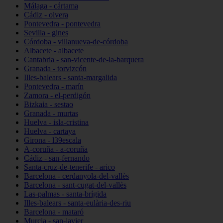
Málaga - cártama
Cádiz - olvera
Pontevedra - pontevedra
Sevilla - gines
Córdoba - villanueva-de-córdoba
Albacete - albacete
Cantabria - san-vicente-de-la-barquera
Granada - torvizcón
Illes-balears - santa-margalida
Pontevedra - marín
Zamora - el-perdigón
Bizkaia - sestao
Granada - murtas
Huelva - isla-cristina
Huelva - cartaya
Girona - l39escala
A-coruña - a-coruña
Cádiz - san-fernando
Santa-cruz-de-tenerife - arico
Barcelona - cerdanyola-del-vallès
Barcelona - sant-cugat-del-vallès
Las-palmas - santa-brígida
Illes-balears - santa-eulària-des-riu
Barcelona - mataró
Murcia - san-javier