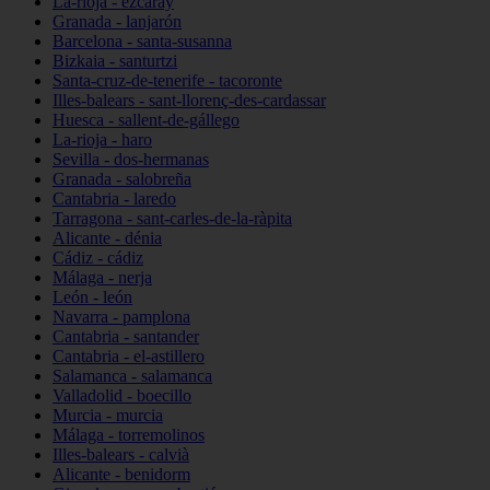
La-rioja - ezcaray
Granada - lanjarón
Barcelona - santa-susanna
Bizkaia - santurtzi
Santa-cruz-de-tenerife - tacoronte
Illes-balears - sant-llorenç-des-cardassar
Huesca - sallent-de-gállego
La-rioja - haro
Sevilla - dos-hermanas
Granada - salobreña
Cantabria - laredo
Tarragona - sant-carles-de-la-ràpita
Alicante - dénia
Cádiz - cádiz
Málaga - nerja
León - león
Navarra - pamplona
Cantabria - santander
Cantabria - el-astillero
Salamanca - salamanca
Valladolid - boecillo
Murcia - murcia
Málaga - torremolinos
Illes-balears - calvià
Alicante - benidorm