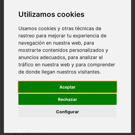
Granada - pulianas
Santa-cruz-de-tenerife - los-llanos-de-aridane
Utilizamos cookies
Cantabria - suances
Sevilla - bormujos
Granada - monachil
Usamos cookies y otras técnicas de
Málaga - júzcar
rastreo para mejorar tu experiencia de
Huesca - isábena
navegación en nuestra web, para
Huesca - alquézar
Huesca - castejón-de-sos
mostrarte contenidos personalizados y
Lleida - alt-àneu
anuncios adecuados, para analizar el
Sevilla - marinaleda
tráfico en nuestra web y para comprender
Córdoba - almedinilla
Navarra - zangoza
de donde llegan nuestros visitantes.
Cantabria - arenas-de-iguña
Barcelona - la-pobla-de-lillet
Murcia - cartagena
Aceptar
Las-palmas - yaiza
Madrid - nuevo-baztán
Rechazar
Sevilla - arahal
Málaga - istán
Configurar
Valladolid - fuensaldaña
Sevilla - salteras
Huesca - biescas
Granada - pampaneira