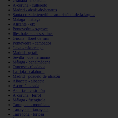
Granada - monachil
A-coruña - culleredo
Madrid - alcalá-de-henares
Santa-cruz-de-tenerife - san-cristóbal-de-la-laguna
Málaga - málaga
Alicante - elx
Pontevedra - o-grove
Illes-balears - ses-salines
Girona - lloret-de-mar
Pontevedra - cambados
álava - eskuernaga
Madrid - getafe
Sevilla - dos-hermanas
Málaga - benalmádena
Ourense - ribadavia
La-rioja - calahorra
Madrid - pozuelo-de-alarcón
Albacete - albacete
A-coruña - sada
Asturias - castrillón
A-coruña - ferrol
Málaga - fuengirola
Tarragona - montblanc
Tarragona - tarragona
Tarragona - tortosa