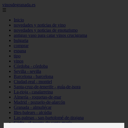
vinosdegranada.es
☰
Inicio
novedades y noticias de vino
novedades y noticias de enoturismo
antiguo vaso para catar vinos crucigrama
bulgaria
comprar
espana
tipo
vinos
Córdoba - córdoba
Sevilla - sevilla
Barcelona - barcelona
Ciudad-real - montiel
Santa-cruz-de-tenerife - guía-de-isora
La-rioja - casalarreina
Almería - roquetas-de-mar
Madrid - pozuelo-de-alarcón
Granada - almuñécar
Illes-balears - alcúdia
Las-palmas - san-bartolomé-de-tirajana
Cádiz - el-puerto-de-santa-maría
Madrid - valdemoro