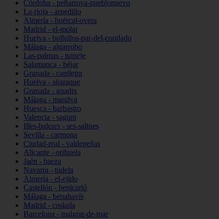
Córdoba - peñarroya-pueblonuevo
La-rioja - arnedillo
Almería - huércal-overa
Madrid - el-molar
Huelva - bollullos-par-del-condado
Málaga - algarrobo
Las-palmas - tuineje
Salamanca - béjar
Granada - capileira
Huelva - aljaraque
Granada - guadix
Málaga - manilva
Huesca - barbastro
Valencia - sagunt
Illes-balears - ses-salines
Sevilla - carmona
Ciudad-real - valdepeñas
Alicante - orihuela
Jaén - baeza
Navarra - tudela
Almería - el-ejido
Castellón - benicarló
Málaga - benahavís
Madrid - coslada
Barcelona - malgrat-de-mar