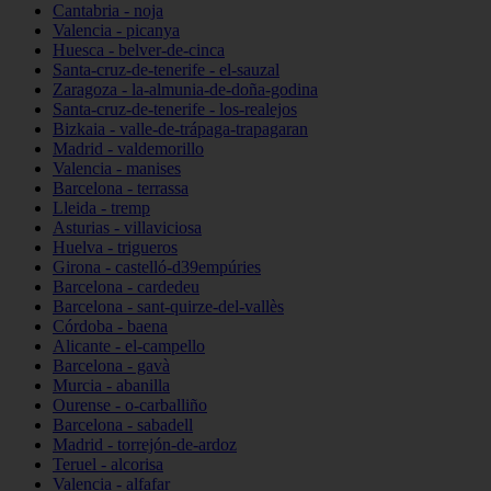
Cantabria - noja
Valencia - picanya
Huesca - belver-de-cinca
Santa-cruz-de-tenerife - el-sauzal
Zaragoza - la-almunia-de-doña-godina
Santa-cruz-de-tenerife - los-realejos
Bizkaia - valle-de-trápaga-trapagaran
Madrid - valdemorillo
Valencia - manises
Barcelona - terrassa
Lleida - tremp
Asturias - villaviciosa
Huelva - trigueros
Girona - castelló-d39empúries
Barcelona - cardedeu
Barcelona - sant-quirze-del-vallès
Córdoba - baena
Alicante - el-campello
Barcelona - gavà
Murcia - abanilla
Ourense - o-carballiño
Barcelona - sabadell
Madrid - torrejón-de-ardoz
Teruel - alcorisa
Valencia - alfafar