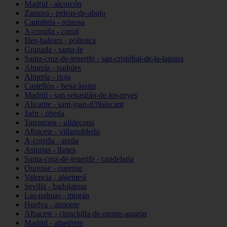
Madrid - alcorcón
Zamora - peleas-de-abajo
Cantabria - reinosa
A-coruña - carral
Illes-balears - pollença
Granada - santa-fe
Santa-cruz-de-tenerife - san-cristóbal-de-la-laguna
Almería - padules
Almería - rioja
Castellón - benicàssim
Madrid - san-sebastián-de-los-reyes
Alicante - sant-joan-d39alacant
Jaén - úbeda
Tarragona - ulldecona
Albacete - villarrobledo
A-coruña - arzúa
Asturias - llanes
Santa-cruz-de-tenerife - candelaria
Ourense - ourense
Valencia - algemesí
Sevilla - badolatosa
Las-palmas - mogán
Huelva - almonte
Albacete - chinchilla-de-monte-aragón
Madrid - alpedrete