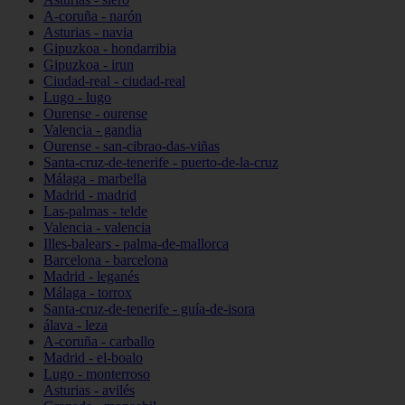
A-coruña - narón
Asturias - navia
Gipuzkoa - hondarribia
Gipuzkoa - irun
Ciudad-real - ciudad-real
Lugo - lugo
Ourense - ourense
Valencia - gandia
Ourense - san-cibrao-das-viñas
Santa-cruz-de-tenerife - puerto-de-la-cruz
Málaga - marbella
Madrid - madrid
Las-palmas - telde
Valencia - valencia
Illes-balears - palma-de-mallorca
Barcelona - barcelona
Madrid - leganés
Málaga - torrox
Santa-cruz-de-tenerife - guía-de-isora
álava - leza
A-coruña - carballo
Madrid - el-boalo
Lugo - monterroso
Asturias - avilés