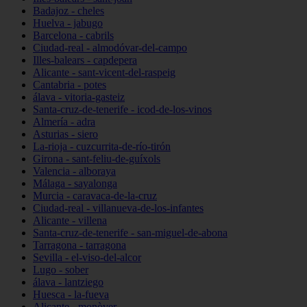
Badajoz - cheles
Huelva - jabugo
Barcelona - cabrils
Ciudad-real - almodóvar-del-campo
Illes-balears - capdepera
Alicante - sant-vicent-del-raspeig
Cantabria - potes
álava - vitoria-gasteiz
Santa-cruz-de-tenerife - icod-de-los-vinos
Almería - adra
Asturias - siero
La-rioja - cuzcurrita-de-río-tirón
Girona - sant-feliu-de-guíxols
Valencia - alboraya
Málaga - sayalonga
Murcia - caravaca-de-la-cruz
Ciudad-real - villanueva-de-los-infantes
Alicante - villena
Santa-cruz-de-tenerife - san-miguel-de-abona
Tarragona - tarragona
Sevilla - el-viso-del-alcor
Lugo - sober
álava - lantziego
Huesca - la-fueva
Alicante - monòver