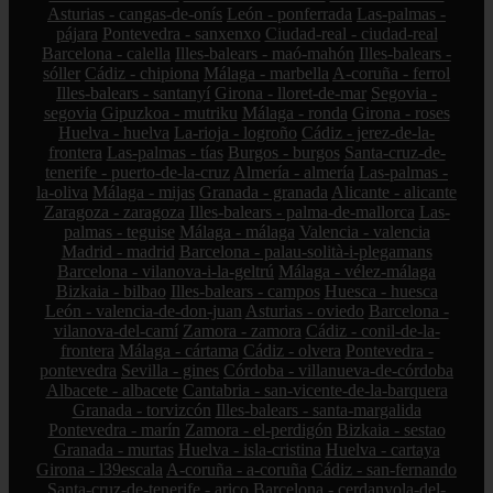
Asturias - cangas-de-onís
León - ponferrada
Las-palmas -
pájara
Pontevedra - sanxenxo
Ciudad-real - ciudad-real
Barcelona - calella
Illes-balears - maó-mahón
Illes-balears -
sóller
Cádiz - chipiona
Málaga - marbella
A-coruña - ferrol
Illes-balears - santanyí
Girona - lloret-de-mar
Segovia -
segovia
Gipuzkoa - mutriku
Málaga - ronda
Girona - roses
Huelva - huelva
La-rioja - logroño
Cádiz - jerez-de-la-
frontera
Las-palmas - tías
Burgos - burgos
Santa-cruz-de-
tenerife - puerto-de-la-cruz
Almería - almería
Las-palmas -
la-oliva
Málaga - mijas
Granada - granada
Alicante - alicante
Zaragoza - zaragoza
Illes-balears - palma-de-mallorca
Las-
palmas - teguise
Málaga - málaga
Valencia - valencia
Madrid - madrid
Barcelona - palau-solità-i-plegamans
Barcelona - vilanova-i-la-geltrú
Málaga - vélez-málaga
Bizkaia - bilbao
Illes-balears - campos
Huesca - huesca
León - valencia-de-don-juan
Asturias - oviedo
Barcelona -
vilanova-del-camí
Zamora - zamora
Cádiz - conil-de-la-
frontera
Málaga - cártama
Cádiz - olvera
Pontevedra -
pontevedra
Sevilla - gines
Córdoba - villanueva-de-córdoba
Albacete - albacete
Cantabria - san-vicente-de-la-barquera
Granada - torvizcón
Illes-balears - santa-margalida
Pontevedra - marín
Zamora - el-perdigón
Bizkaia - sestao
Granada - murtas
Huelva - isla-cristina
Huelva - cartaya
Girona - l39escala
A-coruña - a-coruña
Cádiz - san-fernando
Santa-cruz-de-tenerife - arico
Barcelona - cerdanyola-del-