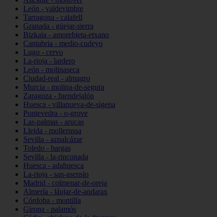
León - valdevimbre
Tarragona - calafell
Granada - güejar-sierra
Bizkaia - amorebieta-etxano
Cantabria - medio-cudeyo
Lugo - cervo
La-rioja - lardero
León - molinaseca
Ciudad-real - almagro
Murcia - molina-de-segura
Zaragoza - fuendejalón
Huesca - villanueva-de-sigena
Pontevedra - o-grove
Las-palmas - arucas
Lleida - mollerussa
Sevilla - aznalcázar
Toledo - bargas
Sevilla - la-rinconada
Huesca - adahuesca
La-rioja - san-asensio
Madrid - colmenar-de-oreja
Almería - láujar-de-andarax
Córdoba - montilla
Girona - palamós