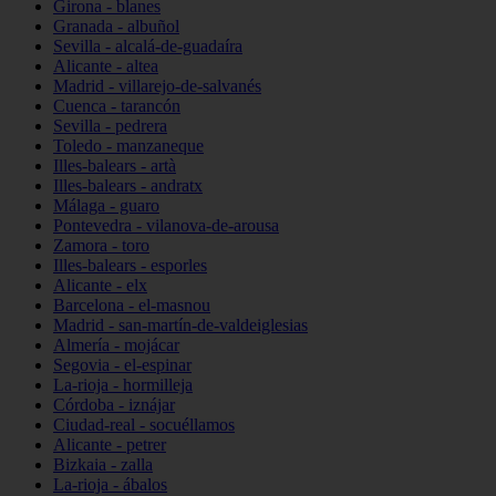
Girona - blanes
Granada - albuñol
Sevilla - alcalá-de-guadaíra
Alicante - altea
Madrid - villarejo-de-salvanés
Cuenca - tarancón
Sevilla - pedrera
Toledo - manzaneque
Illes-balears - artà
Illes-balears - andratx
Málaga - guaro
Pontevedra - vilanova-de-arousa
Zamora - toro
Illes-balears - esporles
Alicante - elx
Barcelona - el-masnou
Madrid - san-martín-de-valdeiglesias
Almería - mojácar
Segovia - el-espinar
La-rioja - hormilleja
Córdoba - iznájar
Ciudad-real - socuéllamos
Alicante - petrer
Bizkaia - zalla
La-rioja - ábalos