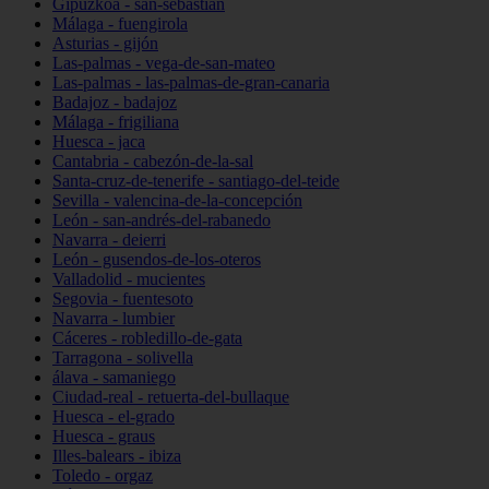
Gipuzkoa - san-sebastián
Málaga - fuengirola
Asturias - gijón
Las-palmas - vega-de-san-mateo
Las-palmas - las-palmas-de-gran-canaria
Badajoz - badajoz
Málaga - frigiliana
Huesca - jaca
Cantabria - cabezón-de-la-sal
Santa-cruz-de-tenerife - santiago-del-teide
Sevilla - valencina-de-la-concepción
León - san-andrés-del-rabanedo
Navarra - deierri
León - gusendos-de-los-oteros
Valladolid - mucientes
Segovia - fuentesoto
Navarra - lumbier
Cáceres - robledillo-de-gata
Tarragona - solivella
álava - samaniego
Ciudad-real - retuerta-del-bullaque
Huesca - el-grado
Huesca - graus
Illes-balears - ibiza
Toledo - orgaz