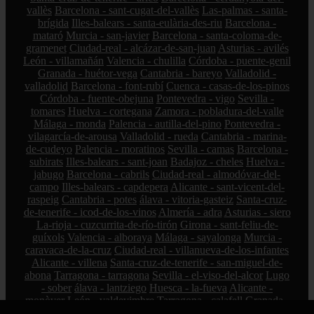
vallès
Barcelona - sant-cugat-del-vallès
Las-palmas - santa-
brígida
Illes-balears - santa-eulària-des-riu
Barcelona -
mataró
Murcia - san-javier
Barcelona - santa-coloma-de-
gramenet
Ciudad-real - alcázar-de-san-juan
Asturias - avilés
León - villamañán
Valencia - chulilla
Córdoba - puente-genil
Granada - huétor-vega
Cantabria - bareyo
Valladolid -
valladolid
Barcelona - font-rubí
Cuenca - casas-de-los-pinos
Córdoba - fuente-obejuna
Pontevedra - vigo
Sevilla -
tomares
Huelva - cortegana
Zamora - pobladura-del-valle
Málaga - monda
Palencia - autilla-del-pino
Pontevedra -
vilagarcía-de-arousa
Valladolid - rueda
Cantabria - marina-
de-cudeyo
Palencia - moratinos
Sevilla - camas
Barcelona -
subirats
Illes-balears - sant-joan
Badajoz - cheles
Huelva -
jabugo
Barcelona - cabrils
Ciudad-real - almodóvar-del-
campo
Illes-balears - capdepera
Alicante - sant-vicent-del-
raspeig
Cantabria - potes
álava - vitoria-gasteiz
Santa-cruz-
de-tenerife - icod-de-los-vinos
Almería - adra
Asturias - siero
La-rioja - cuzcurrita-de-río-tirón
Girona - sant-feliu-de-
guíxols
Valencia - alboraya
Málaga - sayalonga
Murcia -
caravaca-de-la-cruz
Ciudad-real - villanueva-de-los-infantes
Alicante - villena
Santa-cruz-de-tenerife - san-miguel-de-
abona
Tarragona - tarragona
Sevilla - el-viso-del-alcor
Lugo
- sober
álava - lantziego
Huesca - la-fueva
Alicante -
monòver
León - valdevimbre
Tarragona - calafell
Granada -
güejar-sierra
Bizkaia - amorebieta-etxano
Cantabria - medio-