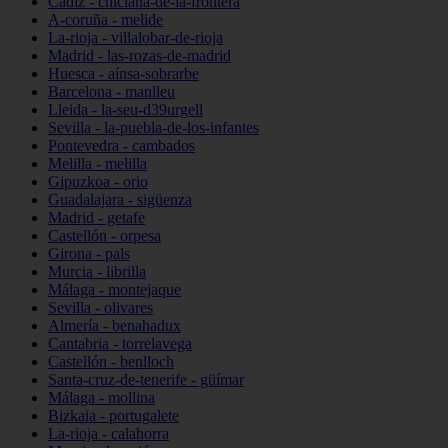
Cádiz - chiclana-de-la-frontera
A-coruña - melide
La-rioja - villalobar-de-rioja
Madrid - las-rozas-de-madrid
Huesca - aínsa-sobrarbe
Barcelona - manlleu
Lleida - la-seu-d39urgell
Sevilla - la-puebla-de-los-infantes
Pontevedra - cambados
Melilla - melilla
Gipuzkoa - orio
Guadalajara - sigüenza
Madrid - getafe
Castellón - orpesa
Girona - pals
Murcia - librilla
Málaga - montejaque
Sevilla - olivares
Almería - benahadux
Cantabria - torrelavega
Castellón - benlloch
Santa-cruz-de-tenerife - güímar
Málaga - mollina
Bizkaia - portugalete
La-rioja - calahorra