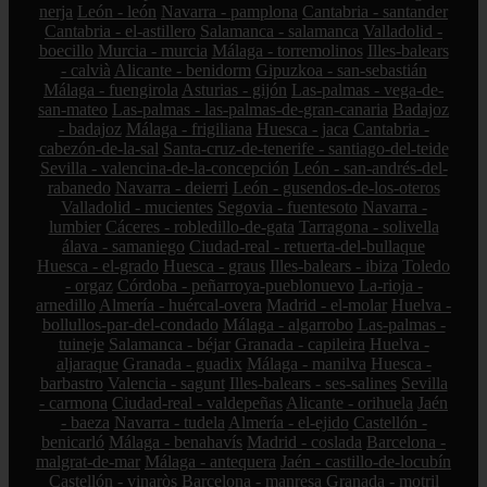
nerja
León - león
Navarra - pamplona
Cantabria - santander
Cantabria - el-astillero
Salamanca - salamanca
Valladolid -
boecillo
Murcia - murcia
Málaga - torremolinos
Illes-balears
- calvià
Alicante - benidorm
Gipuzkoa - san-sebastián
Málaga - fuengirola
Asturias - gijón
Las-palmas - vega-de-
san-mateo
Las-palmas - las-palmas-de-gran-canaria
Badajoz
- badajoz
Málaga - frigiliana
Huesca - jaca
Cantabria -
cabezón-de-la-sal
Santa-cruz-de-tenerife - santiago-del-teide
Sevilla - valencina-de-la-concepción
León - san-andrés-del-
rabanedo
Navarra - deierri
León - gusendos-de-los-oteros
Valladolid - mucientes
Segovia - fuentesoto
Navarra -
lumbier
Cáceres - robledillo-de-gata
Tarragona - solivella
álava - samaniego
Ciudad-real - retuerta-del-bullaque
Huesca - el-grado
Huesca - graus
Illes-balears - ibiza
Toledo
- orgaz
Córdoba - peñarroya-pueblonuevo
La-rioja -
arnedillo
Almería - huércal-overa
Madrid - el-molar
Huelva -
bollullos-par-del-condado
Málaga - algarrobo
Las-palmas -
tuineje
Salamanca - béjar
Granada - capileira
Huelva -
aljaraque
Granada - guadix
Málaga - manilva
Huesca -
barbastro
Valencia - sagunt
Illes-balears - ses-salines
Sevilla
- carmona
Ciudad-real - valdepeñas
Alicante - orihuela
Jaén
- baeza
Navarra - tudela
Almería - el-ejido
Castellón -
benicarló
Málaga - benahavís
Madrid - coslada
Barcelona -
malgrat-de-mar
Málaga - antequera
Jaén - castillo-de-locubín
Castellón - vinaròs
Barcelona - manresa
Granada - motril