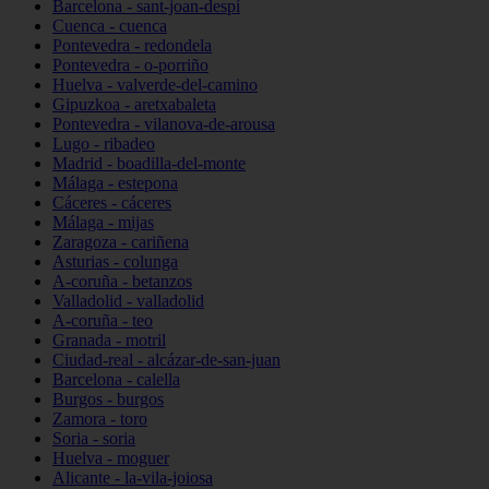
Barcelona - sant-joan-despí
Cuenca - cuenca
Pontevedra - redondela
Pontevedra - o-porriño
Huelva - valverde-del-camino
Gipuzkoa - aretxabaleta
Pontevedra - vilanova-de-arousa
Lugo - ribadeo
Madrid - boadilla-del-monte
Málaga - estepona
Cáceres - cáceres
Málaga - mijas
Zaragoza - cariñena
Asturias - colunga
A-coruña - betanzos
Valladolid - valladolid
A-coruña - teo
Granada - motril
Ciudad-real - alcázar-de-san-juan
Barcelona - calella
Burgos - burgos
Zamora - toro
Soria - soria
Huelva - moguer
Alicante - la-vila-joiosa