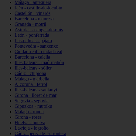
Málaga - antequera
Jaén - castillo-de-locubín
Castellón - vinaròs
Barcelona - manresa
Granada - motril
Asturias - cangas-de-onís
León - ponferrada
Las-palmas - pájara
Pontevedra - sanxenxo
Ciudad-real - ciudad-real
Barcelona - calella
Illes-balears - maó-mahón
Illes-balears - sóller
Cádiz - chipiona
Málaga - marbella
A-coruña - ferrol
Illes-balears - santanyí
Girona - lloret-de-mar
Segovia - segovia
Gipuzkoa - mutriku
Málaga - ronda
Girona - roses
Huelva - huelva
La-rioja - logroño
Cádiz - jerez-de-la-frontera