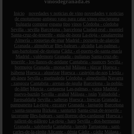
vinosdegranada.es
Inicio
novedades y noticias de vino
novedades y noticias
de enoturismo
antiguo vaso para catar vinos crucigrama
bulgaria
comprar
espana
tipo
vinos
Córdoba - córdoba
Sevilla - sevilla
Barcelona - barcelona
Ciudad-real - montiel
Santa-cruz-de-tenerife - guía-de-isora
La-rioja - casalarreina
Almería - roquetas-de-mar
Madrid - pozuelo-de-alarcón
Granada - almuñécar
Illes-balears - alcúdia
Las-palmas -
san-bartolomé-de-tirajana
Cádiz - el-puerto-de-santa-maría
Madrid - valdemoro
Granada - pulianas
Santa-cruz-de-
tenerife - los-llanos-de-aridane
Cantabria - suances
Sevilla -
bormujos
Granada - monachil
Málaga - júzcar
Huesca -
isábena
Huesca - alquézar
Huesca - castejón-de-sos
Lleida -
alt-àneu
Sevilla - marinaleda
Córdoba - almedinilla
Navarra
- zangoza
Cantabria - arenas-de-iguña
Barcelona - la-pobla-
de-lillet
Murcia - cartagena
Las-palmas - yaiza
Madrid -
nuevo-baztán
Sevilla - arahal
Málaga - istán
Valladolid -
fuensaldaña
Sevilla - salteras
Huesca - biescas
Granada -
pampaneira
La-rioja - ezcaray
Granada - lanjarón
Barcelona
- santa-susanna
Bizkaia - santurtzi
Santa-cruz-de-tenerife -
tacoronte
Illes-balears - sant-llorenç-des-cardassar
Huesca -
sallent-de-gállego
La-rioja - haro
Sevilla - dos-hermanas
Granada - salobreña
Cantabria - laredo
Tarragona - sant-
carles-de-la-ràpita
Alicante - dénia
Cádiz - cádiz
Málaga -