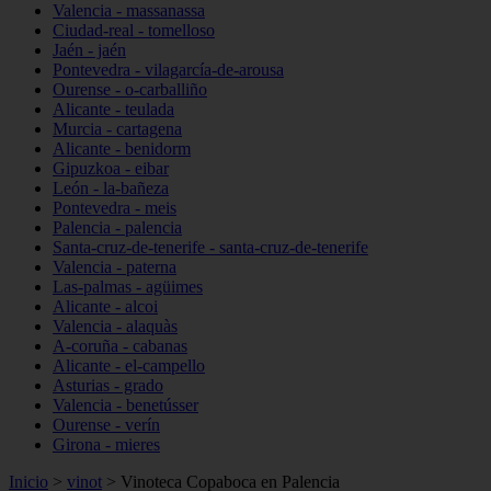
Valencia - massanassa
Ciudad-real - tomelloso
Jaén - jaén
Pontevedra - vilagarcía-de-arousa
Ourense - o-carballiño
Alicante - teulada
Murcia - cartagena
Alicante - benidorm
Gipuzkoa - eibar
León - la-bañeza
Pontevedra - meis
Palencia - palencia
Santa-cruz-de-tenerife - santa-cruz-de-tenerife
Valencia - paterna
Las-palmas - agüimes
Alicante - alcoi
Valencia - alaquàs
A-coruña - cabanas
Alicante - el-campello
Asturias - grado
Valencia - benetússer
Ourense - verín
Girona - mieres
Inicio
>
vinot
>
Vinoteca Copaboca en Palencia