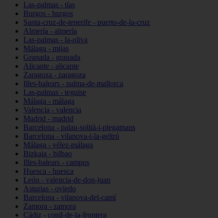
Las-palmas - tías
Burgos - burgos
Santa-cruz-de-tenerife - puerto-de-la-cruz
Almería - almería
Las-palmas - la-oliva
Málaga - mijas
Granada - granada
Alicante - alicante
Zaragoza - zaragoza
Illes-balears - palma-de-mallorca
Las-palmas - teguise
Málaga - málaga
Valencia - valencia
Madrid - madrid
Barcelona - palau-solità-i-plegamans
Barcelona - vilanova-i-la-geltrú
Málaga - vélez-málaga
Bizkaia - bilbao
Illes-balears - campos
Huesca - huesca
León - valencia-de-don-juan
Asturias - oviedo
Barcelona - vilanova-del-camí
Zamora - zamora
Cádiz - conil-de-la-frontera