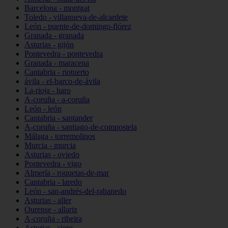
Barcelona - montgat
Toledo - villanueva-de-alcardete
León - puente-de-domingo-flórez
Granada - granada
Asturias - gijón
Pontevedra - pontevedra
Granada - maracena
Cantabria - riotuerto
ávila - el-barco-de-ávila
La-rioja - haro
A-coruña - a-coruña
León - león
Cantabria - santander
A-coruña - santiago-de-compostela
Málaga - torremolinos
Murcia - murcia
Asturias - oviedo
Pontevedra - vigo
Almería - roquetas-de-mar
Cantabria - laredo
León - san-andrés-del-rabanedo
Asturias - aller
Ourense - allariz
A-coruña - ribeira
Asturias - siero