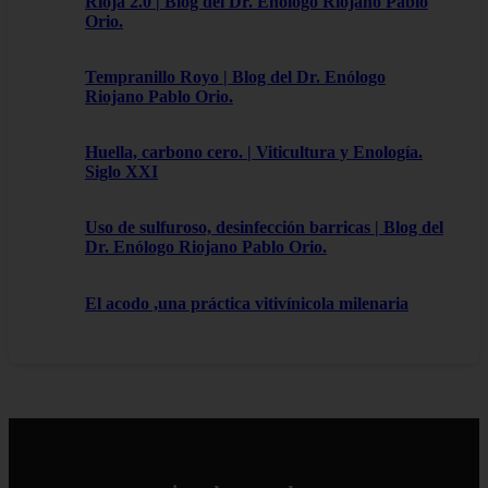
Rioja 2.0 | Blog del Dr. Enólogo Riojano Pablo
Orio.
Tempranillo Royo | Blog del Dr. Enólogo
Riojano Pablo Orio.
Huella, carbono cero. | Viticultura y Enología.
Siglo XXI
Uso de sulfuroso, desinfección barricas | Blog del
Dr. Enólogo Riojano Pablo Orio.
El acodo ,una práctica vitivínicola milenaria