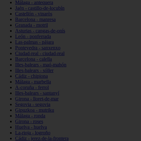
Málaga - antequera
Jaén - castillo-de-locubín
Castellón - vinaròs
Barcelona - manresa
Granada - motril
Asturias - cangas-de-onís
León - ponferrada
Las-palmas - pájara
Pontevedra - sanxenxo
Ciudad-real - ciudad-real
Barcelona - calella
Illes-balears - maó-mahón
Illes-balears - sóller
Cádiz - chipiona
Málaga - marbella
A-coruña - ferrol
Illes-balears - santanyí
Girona - lloret-de-mar
Segovia - segovia
Gipuzkoa - mutriku
Málaga - ronda
Girona - roses
Huelva - huelva
La-rioja - logroño
Cádiz - jerez-de-la-frontera