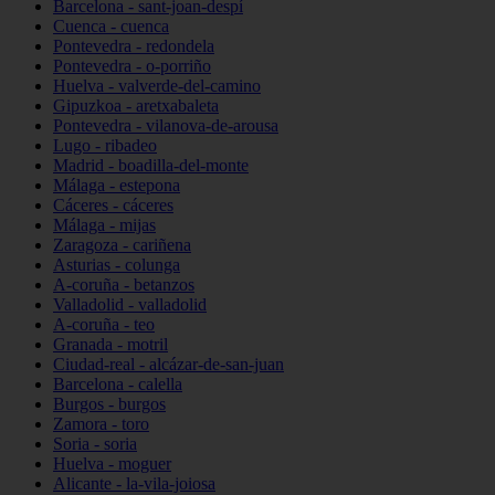
Barcelona - sant-joan-despí
Cuenca - cuenca
Pontevedra - redondela
Pontevedra - o-porriño
Huelva - valverde-del-camino
Gipuzkoa - aretxabaleta
Pontevedra - vilanova-de-arousa
Lugo - ribadeo
Madrid - boadilla-del-monte
Málaga - estepona
Cáceres - cáceres
Málaga - mijas
Zaragoza - cariñena
Asturias - colunga
A-coruña - betanzos
Valladolid - valladolid
A-coruña - teo
Granada - motril
Ciudad-real - alcázar-de-san-juan
Barcelona - calella
Burgos - burgos
Zamora - toro
Soria - soria
Huelva - moguer
Alicante - la-vila-joiosa