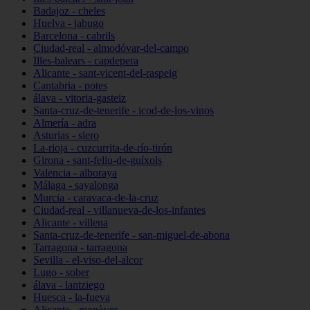
Badajoz - cheles
Huelva - jabugo
Barcelona - cabrils
Ciudad-real - almodóvar-del-campo
Illes-balears - capdepera
Alicante - sant-vicent-del-raspeig
Cantabria - potes
álava - vitoria-gasteiz
Santa-cruz-de-tenerife - icod-de-los-vinos
Almería - adra
Asturias - siero
La-rioja - cuzcurrita-de-río-tirón
Girona - sant-feliu-de-guíxols
Valencia - alboraya
Málaga - sayalonga
Murcia - caravaca-de-la-cruz
Ciudad-real - villanueva-de-los-infantes
Alicante - villena
Santa-cruz-de-tenerife - san-miguel-de-abona
Tarragona - tarragona
Sevilla - el-viso-del-alcor
Lugo - sober
álava - lantziego
Huesca - la-fueva
Alicante - monòver