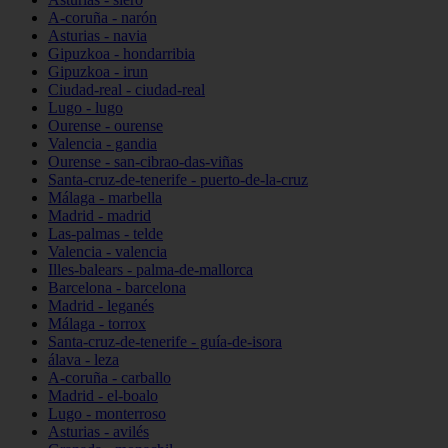
A-coruña - narón
Asturias - navia
Gipuzkoa - hondarribia
Gipuzkoa - irun
Ciudad-real - ciudad-real
Lugo - lugo
Ourense - ourense
Valencia - gandia
Ourense - san-cibrao-das-viñas
Santa-cruz-de-tenerife - puerto-de-la-cruz
Málaga - marbella
Madrid - madrid
Las-palmas - telde
Valencia - valencia
Illes-balears - palma-de-mallorca
Barcelona - barcelona
Madrid - leganés
Málaga - torrox
Santa-cruz-de-tenerife - guía-de-isora
álava - leza
A-coruña - carballo
Madrid - el-boalo
Lugo - monterroso
Asturias - avilés