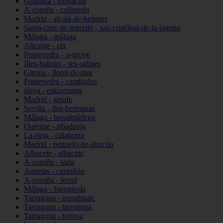
Granada - monachil
A-coruña - culleredo
Madrid - alcalá-de-henares
Santa-cruz-de-tenerife - san-cristóbal-de-la-laguna
Málaga - málaga
Alicante - elx
Pontevedra - o-grove
Illes-balears - ses-salines
Girona - lloret-de-mar
Pontevedra - cambados
álava - eskuernaga
Madrid - getafe
Sevilla - dos-hermanas
Málaga - benalmádena
Ourense - ribadavia
La-rioja - calahorra
Madrid - pozuelo-de-alarcón
Albacete - albacete
A-coruña - sada
Asturias - castrillón
A-coruña - ferrol
Málaga - fuengirola
Tarragona - montblanc
Tarragona - tarragona
Tarragona - tortosa