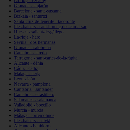
La-rioja - ezcaray
Granada - lanjarón
Barcelona - santa-susanna
Bizkaia - santurtzi
Santa-cruz-de-tenerife - tacoronte
Illes-balears - sant-llorenç-des-cardassar
Huesca - sallent-de-gállego
La-rioja - haro
Sevilla - dos-hermanas
Granada - salobreña
Cantabria - laredo
Tarragona - sant-carles-de-la-ràpita
Alicante - dénia
Cádiz - cádiz
Málaga - nerja
León - león
Navarra - pamplona
Cantabria - santander
Cantabria - el-astillero
Salamanca - salamanca
Valladolid - boecillo
Murcia - murcia
Málaga - torremolinos
Illes-balears - calvià
Alicante - benidorm