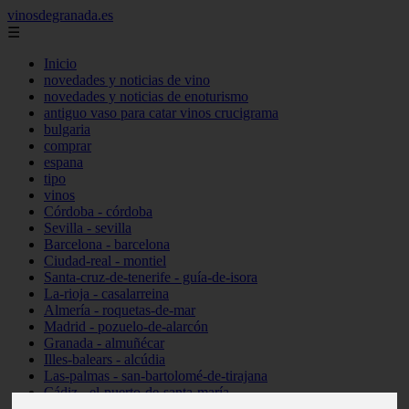
vinosdegranada.es
☰
Inicio
novedades y noticias de vino
novedades y noticias de enoturismo
antiguo vaso para catar vinos crucigrama
bulgaria
comprar
espana
tipo
vinos
Córdoba - córdoba
Sevilla - sevilla
Barcelona - barcelona
Ciudad-real - montiel
Santa-cruz-de-tenerife - guía-de-isora
La-rioja - casalarreina
Almería - roquetas-de-mar
Madrid - pozuelo-de-alarcón
Granada - almuñécar
Illes-balears - alcúdia
Las-palmas - san-bartolomé-de-tirajana
Cádiz - el-puerto-de-santa-maría
Madrid - valdemoro