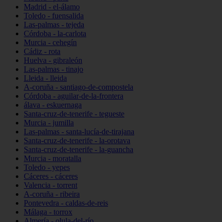
Madrid - el-álamo
Toledo - fuensalida
Las-palmas - tejeda
Córdoba - la-carlota
Murcia - cehegín
Cádiz - rota
Huelva - gibraleón
Las-palmas - tinajo
Lleida - lleida
A-coruña - santiago-de-compostela
Córdoba - aguilar-de-la-frontera
álava - eskuernaga
Santa-cruz-de-tenerife - tegueste
Murcia - jumilla
Las-palmas - santa-lucía-de-tirajana
Santa-cruz-de-tenerife - la-orotava
Santa-cruz-de-tenerife - la-guancha
Murcia - moratalla
Toledo - yepes
Cáceres - cáceres
Valencia - torrent
A-coruña - ribeira
Pontevedra - caldas-de-reis
Málaga - torrox
Almería - olula-del-río