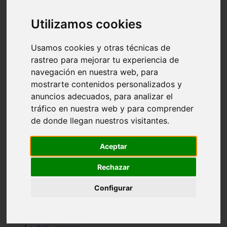
Granada - pulianas
Santa-cruz-de-tenerife - los-llanos-de-aridane
Utilizamos cookies
Cantabria - suances
Sevilla - bormujos
Granada - monachil
Usamos cookies y otras técnicas de
Málaga - júzcar
rastreo para mejorar tu experiencia de
Huesca - isábena
navegación en nuestra web, para
Huesca - alquézar
Huesca - castejón-de-sos
mostrarte contenidos personalizados y
Lleida - alt-àneu
anuncios adecuados, para analizar el
Sevilla - marinaleda
tráfico en nuestra web y para comprender
Córdoba - almedinilla
Navarra - zangoza
de donde llegan nuestros visitantes.
Cantabria - arenas-de-iguña
Barcelona - la-pobla-de-lillet
Murcia - cartagena
Aceptar
Las-palmas - yaiza
Madrid - nuevo-baztán
Rechazar
Sevilla - arahal
Málaga - istán
Configurar
Valladolid - fuensaldaña
Sevilla - salteras
Huesca - biescas
Granada - pampaneira