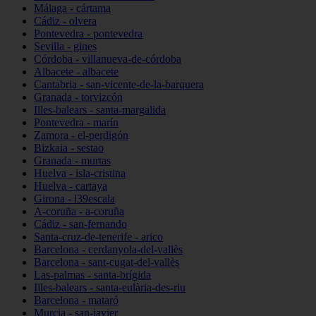
Málaga - cártama
Cádiz - olvera
Pontevedra - pontevedra
Sevilla - gines
Córdoba - villanueva-de-córdoba
Albacete - albacete
Cantabria - san-vicente-de-la-barquera
Granada - torvizcón
Illes-balears - santa-margalida
Pontevedra - marín
Zamora - el-perdigón
Bizkaia - sestao
Granada - murtas
Huelva - isla-cristina
Huelva - cartaya
Girona - l39escala
A-coruña - a-coruña
Cádiz - san-fernando
Santa-cruz-de-tenerife - arico
Barcelona - cerdanyola-del-vallès
Barcelona - sant-cugat-del-vallès
Las-palmas - santa-brígida
Illes-balears - santa-eulària-des-riu
Barcelona - mataró
Murcia - san-javier