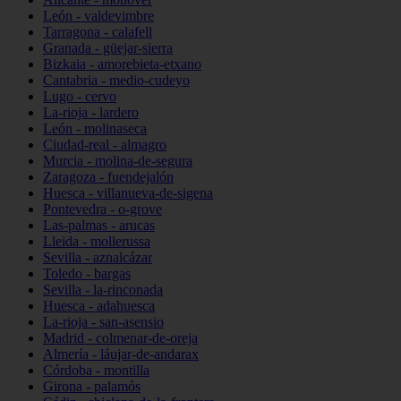
León - valdevimbre
Tarragona - calafell
Granada - güejar-sierra
Bizkaia - amorebieta-etxano
Cantabria - medio-cudeyo
Lugo - cervo
La-rioja - lardero
León - molinaseca
Ciudad-real - almagro
Murcia - molina-de-segura
Zaragoza - fuendejalón
Huesca - villanueva-de-sigena
Pontevedra - o-grove
Las-palmas - arucas
Lleida - mollerussa
Sevilla - aznalcázar
Toledo - bargas
Sevilla - la-rinconada
Huesca - adahuesca
La-rioja - san-asensio
Madrid - colmenar-de-oreja
Almería - láujar-de-andarax
Córdoba - montilla
Girona - palamós