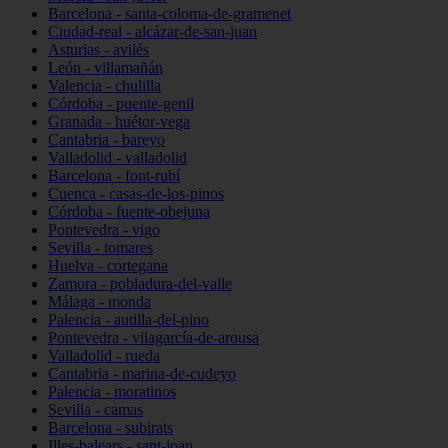
Barcelona - santa-coloma-de-gramenet
Ciudad-real - alcázar-de-san-juan
Asturias - avilés
León - villamañán
Valencia - chulilla
Córdoba - puente-genil
Granada - huétor-vega
Cantabria - bareyo
Valladolid - valladolid
Barcelona - font-rubí
Cuenca - casas-de-los-pinos
Córdoba - fuente-obejuna
Pontevedra - vigo
Sevilla - tomares
Huelva - cortegana
Zamora - pobladura-del-valle
Málaga - monda
Palencia - autilla-del-pino
Pontevedra - vilagarcía-de-arousa
Valladolid - rueda
Cantabria - marina-de-cudeyo
Palencia - moratinos
Sevilla - camas
Barcelona - subirats
Illes-balears - sant-joan