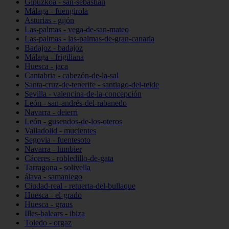
Gipuzkoa - san-sebastián
Málaga - fuengirola
Asturias - gijón
Las-palmas - vega-de-san-mateo
Las-palmas - las-palmas-de-gran-canaria
Badajoz - badajoz
Málaga - frigiliana
Huesca - jaca
Cantabria - cabezón-de-la-sal
Santa-cruz-de-tenerife - santiago-del-teide
Sevilla - valencina-de-la-concepción
León - san-andrés-del-rabanedo
Navarra - deierri
León - gusendos-de-los-oteros
Valladolid - mucientes
Segovia - fuentesoto
Navarra - lumbier
Cáceres - robledillo-de-gata
Tarragona - solivella
álava - samaniego
Ciudad-real - retuerta-del-bullaque
Huesca - el-grado
Huesca - graus
Illes-balears - ibiza
Toledo - orgaz