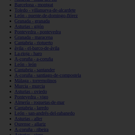
Barcelona - montgat
Toledo - villanueva-de-alcardete
León - puente-de-domingo-flórez
Granada - granada
Asturias - gijón
Pontevedra - pontevedra
Granada - maracena
Cantabria - riotuerto
ávila - el-barco-de-ávila
La-rioja - haro
A-coruña - a-coruña
León - león
Cantabria - santander
A-coruña - santiago-de-compostela
Málaga - torremolinos
Murcia - murcia
Asturias - oviedo
Pontevedra - vigo
Almería - roquetas-de-mar
Cantabria - laredo
León - san-andrés-del-rabanedo
Asturias - aller
Ourense - allariz
A-coruña - ribeira
Asturias - siero