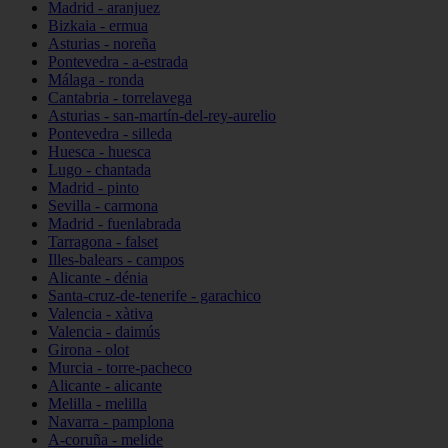
Madrid - aranjuez
Bizkaia - ermua
Asturias - noreña
Pontevedra - a-estrada
Málaga - ronda
Cantabria - torrelavega
Asturias - san-martín-del-rey-aurelio
Pontevedra - silleda
Huesca - huesca
Lugo - chantada
Madrid - pinto
Sevilla - carmona
Madrid - fuenlabrada
Tarragona - falset
Illes-balears - campos
Alicante - dénia
Santa-cruz-de-tenerife - garachico
Valencia - xàtiva
Valencia - daimús
Girona - olot
Murcia - torre-pacheco
Alicante - alicante
Melilla - melilla
Navarra - pamplona
A-coruña - melide