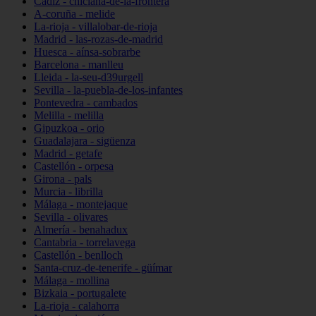
Cádiz - chiclana-de-la-frontera
A-coruña - melide
La-rioja - villalobar-de-rioja
Madrid - las-rozas-de-madrid
Huesca - aínsa-sobrarbe
Barcelona - manlleu
Lleida - la-seu-d39urgell
Sevilla - la-puebla-de-los-infantes
Pontevedra - cambados
Melilla - melilla
Gipuzkoa - orio
Guadalajara - sigüenza
Madrid - getafe
Castellón - orpesa
Girona - pals
Murcia - librilla
Málaga - montejaque
Sevilla - olivares
Almería - benahadux
Cantabria - torrelavega
Castellón - benlloch
Santa-cruz-de-tenerife - güímar
Málaga - mollina
Bizkaia - portugalete
La-rioja - calahorra