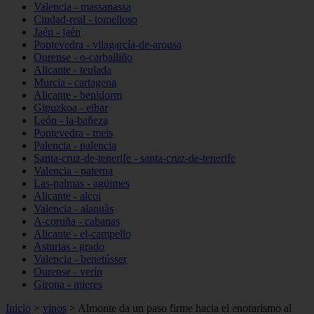
Valencia - massanassa
Ciudad-real - tomelloso
Jaén - jaén
Pontevedra - vilagarcía-de-arousa
Ourense - o-carballiño
Alicante - teulada
Murcia - cartagena
Alicante - benidorm
Gipuzkoa - eibar
León - la-bañeza
Pontevedra - meis
Palencia - palencia
Santa-cruz-de-tenerife - santa-cruz-de-tenerife
Valencia - paterna
Las-palmas - agüimes
Alicante - alcoi
Valencia - alaquàs
A-coruña - cabanas
Alicante - el-campello
Asturias - grado
Valencia - benetússer
Ourense - verín
Girona - mieres
Inicio
>
vinos
>
Almonte da un paso firme hacia el enoturismo al