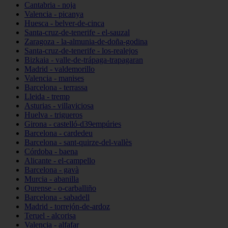
Cantabria - noja
Valencia - picanya
Huesca - belver-de-cinca
Santa-cruz-de-tenerife - el-sauzal
Zaragoza - la-almunia-de-doña-godina
Santa-cruz-de-tenerife - los-realejos
Bizkaia - valle-de-trápaga-trapagaran
Madrid - valdemorillo
Valencia - manises
Barcelona - terrassa
Lleida - tremp
Asturias - villaviciosa
Huelva - trigueros
Girona - castelló-d39empúries
Barcelona - cardedeu
Barcelona - sant-quirze-del-vallès
Córdoba - baena
Alicante - el-campello
Barcelona - gavà
Murcia - abanilla
Ourense - o-carballiño
Barcelona - sabadell
Madrid - torrejón-de-ardoz
Teruel - alcorisa
Valencia - alfafar