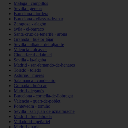
Málaga - campillos
Sevilla - gerena
Barcelona - tordera
Barcelona - vilassar-de-mar
Zaragoza - alagón
ávila - el-barraco
Santa-cruz-de-tenerife - arona
Granada - huétor-tájar
Sevilla - albaida-del-aljarafe
Valencia - alcàsser
Ciudad-real - daimiel
Sevilla - la-algaba
Madrid - san-fernando-de-henares
Toledo - toledo
Asturias - mieres
Salamanca - candelario
Granada - huéscar
Madrid - leganés
Barcelona - cornellà-de-llobregat
Valencia - quart-de-poblet
Pontevedra - tomiño
Sevilla - san-juan-de-aznalfarache
Madrid - fuenlabrada
Valladolid - peñafiel
Madrid - parla