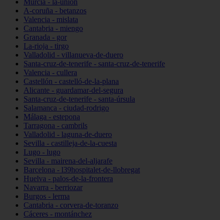
Murcia - la-unión
A-coruña - betanzos
Valencia - mislata
Cantabria - miengo
Granada - gor
La-rioja - tirgo
Valladolid - villanueva-de-duero
Santa-cruz-de-tenerife - santa-cruz-de-tenerife
Valencia - cullera
Castellón - castelló-de-la-plana
Alicante - guardamar-del-segura
Santa-cruz-de-tenerife - santa-úrsula
Salamanca - ciudad-rodrigo
Málaga - estepona
Tarragona - cambrils
Valladolid - laguna-de-duero
Sevilla - castilleja-de-la-cuesta
Lugo - lugo
Sevilla - mairena-del-aljarafe
Barcelona - l39hospitalet-de-llobregat
Huelva - palos-de-la-frontera
Navarra - berriozar
Burgos - lerma
Cantabria - corvera-de-toranzo
Cáceres - montánchez