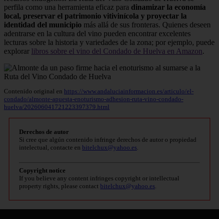
perfila como una herramienta eficaz para
dinamizar la economía
local, preservar el patrimonio vitivinícola y proyectar la
identidad del municipio
más allá de sus fronteras. Quienes deseen
adentrarse en la cultura del vino pueden encontrar excelentes
lecturas sobre la historia y variedades de la zona; por ejemplo, puede
explorar
libros sobre el vino del Condado de Huelva en Amazon
.
Contenido original en
https://www.andaluciainformacion.es/articulo/el-
condado/almonte-apuesta-enoturismo-adhesion-ruta-vino-condado-
huelva/202606041721223397379.html
Derechos de autor
Si cree que algún contenido infringe derechos de autor o propiedad
intelectual, contacte en
bitelchux@yahoo.es
.
Copyright notice
If you believe any content infringes copyright or intellectual
property rights, please contact
bitelchux@yahoo.es
.