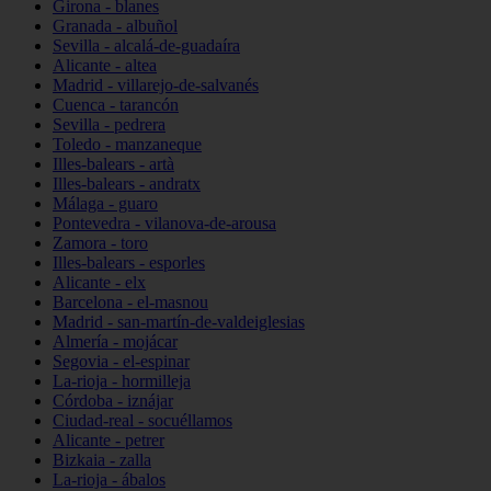
Girona - blanes
Granada - albuñol
Sevilla - alcalá-de-guadaíra
Alicante - altea
Madrid - villarejo-de-salvanés
Cuenca - tarancón
Sevilla - pedrera
Toledo - manzaneque
Illes-balears - artà
Illes-balears - andratx
Málaga - guaro
Pontevedra - vilanova-de-arousa
Zamora - toro
Illes-balears - esporles
Alicante - elx
Barcelona - el-masnou
Madrid - san-martín-de-valdeiglesias
Almería - mojácar
Segovia - el-espinar
La-rioja - hormilleja
Córdoba - iznájar
Ciudad-real - socuéllamos
Alicante - petrer
Bizkaia - zalla
La-rioja - ábalos