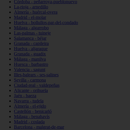
Córdoba - peñarroya-pueblonuevo
La-rioja - arnedillo
Almería - huércal-overa
Madrid - el-molar
Huelva - bollullos-par-del-condado
Málaga - algarrobo
Las-palmas - tuineje
Salamanca - béjar
Granada - capileira
Huelva - aljaraque
Granada - guadix
Málaga - manilva
Huesca - barbastro
Valencia - sagunt
Illes-balears - ses-salines
Sevilla - carmona
Ciudad-real - valdepeñas
Alicante - orihuela
Jaén - baeza
Navarra - tudela
Almería - el-ejido
Castellón - benicarló
Málaga - benahavís
Madrid - coslada
Barcelona - malgrat-de-mar