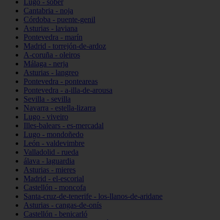
Lugo - sober
Cantabria - noja
Córdoba - puente-genil
Asturias - laviana
Pontevedra - marín
Madrid - torrejón-de-ardoz
A-coruña - oleiros
Málaga - nerja
Asturias - langreo
Pontevedra - ponteareas
Pontevedra - a-illa-de-arousa
Sevilla - sevilla
Navarra - estella-lizarra
Lugo - viveiro
Illes-balears - es-mercadal
Lugo - mondoñedo
León - valdevimbre
Valladolid - rueda
álava - laguardia
Asturias - mieres
Madrid - el-escorial
Castellón - moncofa
Santa-cruz-de-tenerife - los-llanos-de-aridane
Asturias - cangas-de-onís
Castellón - benicarló