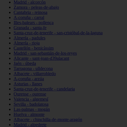
Madrid - alcorcón
Zamora - peleas-de-abajo
Cantabria - reinosa
A-coruña - carral
Illes-balears - pollença
Granada - santa-fe
Santa-cruz-de-tenerife - san-cristóbal-de-la-laguna
Almería - padules
Almería - rioja
Castellón - benicàssim
Madrid - san-sebastián-de-los-reyes
Alicante - sant-joan-d39alacant
Jaén - úbeda
Tarragona - ulldecona
Albacete - villarrobledo
A-coruña - arzúa
Asturias - llanes
Santa-cruz-de-tenerife - candelaria
Ourense - ourense
Valencia - algemesí
Sevilla - badolatosa
Las-palmas - mogán
Huelva - almonte
Albacete - chinchilla-de-monte-aragón
Madrid - alpedrete