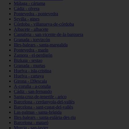
Málaga - cártama
Cádiz - olvera
Pontevedra - pontevedra
Sevilla - gines
Córdoba - villanueva-de-córdoba
Albacete - albacete
Cantabria - san-vicente-de-la-barquera
Granada - torvizcón
Illes-balears - santa-margalida
Pontevedra - marín
Zamora - el-perdigón
Bizkaia - sestao
Granada - murtas
Huelva - isla-cristina
Huelva - cartaya
Girona - l39escala
A-coruña - a-coruña
Cádiz - san-fernando
Santa-cruz-de-tenerife - arico
Barcelona - cerdanyola-del-vallès
Barcelona - sant-cugat-del-vallès
Las-palmas - santa-brígida
Illes-balears - santa-eulària-des-riu
Barcelona - mataró
Murcia - san-javier