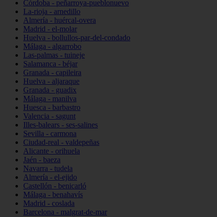
Córdoba - peñarroya-pueblonuevo
La-rioja - arnedillo
Almería - huércal-overa
Madrid - el-molar
Huelva - bollullos-par-del-condado
Málaga - algarrobo
Las-palmas - tuineje
Salamanca - béjar
Granada - capileira
Huelva - aljaraque
Granada - guadix
Málaga - manilva
Huesca - barbastro
Valencia - sagunt
Illes-balears - ses-salines
Sevilla - carmona
Ciudad-real - valdepeñas
Alicante - orihuela
Jaén - baeza
Navarra - tudela
Almería - el-ejido
Castellón - benicarló
Málaga - benahavís
Madrid - coslada
Barcelona - malgrat-de-mar