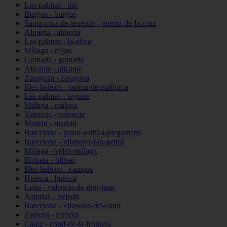
Las-palmas - tías
Burgos - burgos
Santa-cruz-de-tenerife - puerto-de-la-cruz
Almería - almería
Las-palmas - la-oliva
Málaga - mijas
Granada - granada
Alicante - alicante
Zaragoza - zaragoza
Illes-balears - palma-de-mallorca
Las-palmas - teguise
Málaga - málaga
Valencia - valencia
Madrid - madrid
Barcelona - palau-solità-i-plegamans
Barcelona - vilanova-i-la-geltrú
Málaga - vélez-málaga
Bizkaia - bilbao
Illes-balears - campos
Huesca - huesca
León - valencia-de-don-juan
Asturias - oviedo
Barcelona - vilanova-del-camí
Zamora - zamora
Cádiz - conil-de-la-frontera