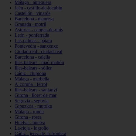
Málaga - antequera
Jaén - castillo-de-locubín
Castellón - vinaròs
Barcelona - manresa
Granada - motril
Asturias - cangas-de-onís
León - ponferrada
Las-palmas - pájara
Pontevedra - sanxenxo
Ciudad-real - ciudad-real
Barcelona - calella
Illes-balears - maó-mahón
Illes-balears - sóller
Cádiz - chipiona
Málaga - marbella
A-coruña - ferrol
Illes-balears - santanyí
Girona - lloret-de-mar
Segovia - segovia
Gipuzkoa - mutriku
Málaga - ronda
Girona - roses
Huelva - huelva
La-rioja - logroño
Cádiz - jerez-de-la-frontera