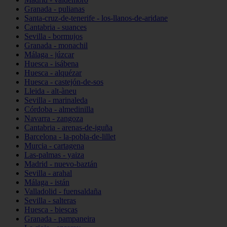
Granada - pulianas
Santa-cruz-de-tenerife - los-llanos-de-aridane
Cantabria - suances
Sevilla - bormujos
Granada - monachil
Málaga - júzcar
Huesca - isábena
Huesca - alquézar
Huesca - castejón-de-sos
Lleida - alt-àneu
Sevilla - marinaleda
Córdoba - almedinilla
Navarra - zangoza
Cantabria - arenas-de-iguña
Barcelona - la-pobla-de-lillet
Murcia - cartagena
Las-palmas - yaiza
Madrid - nuevo-baztán
Sevilla - arahal
Málaga - istán
Valladolid - fuensaldaña
Sevilla - salteras
Huesca - biescas
Granada - pampaneira