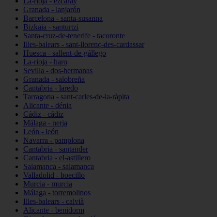
La-rioja - ezcaray
Granada - lanjarón
Barcelona - santa-susanna
Bizkaia - santurtzi
Santa-cruz-de-tenerife - tacoronte
Illes-balears - sant-llorenç-des-cardassar
Huesca - sallent-de-gállego
La-rioja - haro
Sevilla - dos-hermanas
Granada - salobreña
Cantabria - laredo
Tarragona - sant-carles-de-la-ràpita
Alicante - dénia
Cádiz - cádiz
Málaga - nerja
León - león
Navarra - pamplona
Cantabria - santander
Cantabria - el-astillero
Salamanca - salamanca
Valladolid - boecillo
Murcia - murcia
Málaga - torremolinos
Illes-balears - calvià
Alicante - benidorm