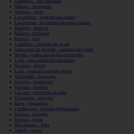
Gipuzkoa - san-sebastián
Málaga - fuengirola
Asturias - gijón
Las-palmas - vega-de-san-mateo
Las-palmas - las-palmas-de-gran-canaria
Badajoz - badajoz
Málaga - frigiliana
Huesca - jaca
Cantabria - cabezón-de-la-sal
Santa-cruz-de-tenerife - santiago-del-teide
Sevilla - valencina-de-la-concepción
León - san-andrés-del-rabanedo
Navarra - deierri
León - gusendos-de-los-oteros
Valladolid - mucientes
Segovia - fuentesoto
Navarra - lumbier
Cáceres - robledillo-de-gata
Tarragona - solivella
álava - samaniego
Ciudad-real - retuerta-del-bullaque
Huesca - el-grado
Huesca - graus
Illes-balears - ibiza
Toledo - orgaz