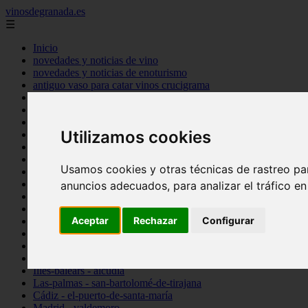
vinosdegranada.es
☰
Inicio
novedades y noticias de vino
novedades y noticias de enoturismo
antiguo vaso para catar vinos crucigrama
bulgaria
comprar
espana
Utilizamos cookies
tipo
vinos
Córdoba - córdoba
Usamos cookies y otras técnicas de rastreo pa
Sevilla - sevilla
Barcelona - barcelona
anuncios adecuados, para analizar el tráfico e
Ciudad-real - montiel
Santa-cruz-de-tenerife - guía-de-isora
Aceptar
Rechazar
Configurar
La-rioja - casalarreina
Almería - roquetas-de-mar
Madrid - pozuelo-de-alarcón
Granada - almuñécar
Illes-balears - alcúdia
Las-palmas - san-bartolomé-de-tirajana
Cádiz - el-puerto-de-santa-maría
Madrid - valdemoro