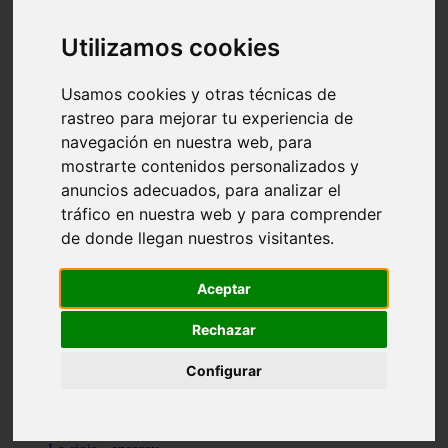
Granada - pulianas
Santa-cruz-de-tenerife - los-llanos-de-aridane
Utilizamos cookies
Cantabria - suances
Sevilla - bormujos
Granada - monachil
Usamos cookies y otras técnicas de
Málaga - júzcar
rastreo para mejorar tu experiencia de
Huesca - isábena
navegación en nuestra web, para
Huesca - alquézar
Huesca - castejón-de-sos
mostrarte contenidos personalizados y
Lleida - alt-àneu
anuncios adecuados, para analizar el
Sevilla - marinaleda
tráfico en nuestra web y para comprender
Córdoba - almedinilla
Navarra - zangoza
de donde llegan nuestros visitantes.
Cantabria - arenas-de-iguña
Barcelona - la-pobla-de-lillet
Murcia - cartagena
Aceptar
Las-palmas - yaiza
Madrid - nuevo-baztán
Rechazar
Sevilla - arahal
Málaga - istán
Configurar
Valladolid - fuensaldaña
Sevilla - salteras
Huesca - biescas
Granada - pampaneira