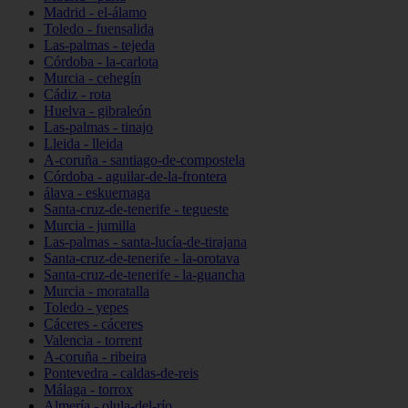
Madrid - el-álamo
Toledo - fuensalida
Las-palmas - tejeda
Córdoba - la-carlota
Murcia - cehegín
Cádiz - rota
Huelva - gibraleón
Las-palmas - tinajo
Lleida - lleida
A-coruña - santiago-de-compostela
Córdoba - aguilar-de-la-frontera
álava - eskuernaga
Santa-cruz-de-tenerife - tegueste
Murcia - jumilla
Las-palmas - santa-lucía-de-tirajana
Santa-cruz-de-tenerife - la-orotava
Santa-cruz-de-tenerife - la-guancha
Murcia - moratalla
Toledo - yepes
Cáceres - cáceres
Valencia - torrent
A-coruña - ribeira
Pontevedra - caldas-de-reis
Málaga - torrox
Almería - olula-del-río