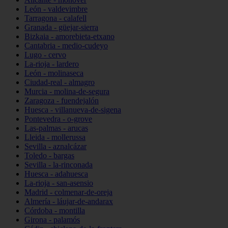
León - valdevimbre
Tarragona - calafell
Granada - güejar-sierra
Bizkaia - amorebieta-etxano
Cantabria - medio-cudeyo
Lugo - cervo
La-rioja - lardero
León - molinaseca
Ciudad-real - almagro
Murcia - molina-de-segura
Zaragoza - fuendejalón
Huesca - villanueva-de-sigena
Pontevedra - o-grove
Las-palmas - arucas
Lleida - mollerussa
Sevilla - aznalcázar
Toledo - bargas
Sevilla - la-rinconada
Huesca - adahuesca
La-rioja - san-asensio
Madrid - colmenar-de-oreja
Almería - láujar-de-andarax
Córdoba - montilla
Girona - palamós