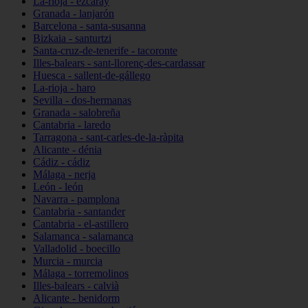
La-rioja - ezcaray
Granada - lanjarón
Barcelona - santa-susanna
Bizkaia - santurtzi
Santa-cruz-de-tenerife - tacoronte
Illes-balears - sant-llorenç-des-cardassar
Huesca - sallent-de-gállego
La-rioja - haro
Sevilla - dos-hermanas
Granada - salobreña
Cantabria - laredo
Tarragona - sant-carles-de-la-ràpita
Alicante - dénia
Cádiz - cádiz
Málaga - nerja
León - león
Navarra - pamplona
Cantabria - santander
Cantabria - el-astillero
Salamanca - salamanca
Valladolid - boecillo
Murcia - murcia
Málaga - torremolinos
Illes-balears - calvià
Alicante - benidorm