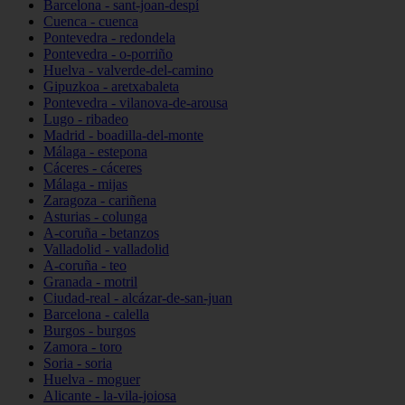
Barcelona - sant-joan-despí
Cuenca - cuenca
Pontevedra - redondela
Pontevedra - o-porriño
Huelva - valverde-del-camino
Gipuzkoa - aretxabaleta
Pontevedra - vilanova-de-arousa
Lugo - ribadeo
Madrid - boadilla-del-monte
Málaga - estepona
Cáceres - cáceres
Málaga - mijas
Zaragoza - cariñena
Asturias - colunga
A-coruña - betanzos
Valladolid - valladolid
A-coruña - teo
Granada - motril
Ciudad-real - alcázar-de-san-juan
Barcelona - calella
Burgos - burgos
Zamora - toro
Soria - soria
Huelva - moguer
Alicante - la-vila-joiosa