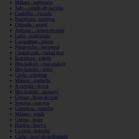
Málaga - antequera
Jaén - castillo-de-locubín
Castellón - vinaròs
Barcelona - manresa
Granada - motril
Asturias - cangas-de-onís
León - ponferrada
Las-palmas - pájara
Pontevedra - sanxenxo
Ciudad-real - ciudad-real
Barcelona - calella
Illes-balears - maó-mahón
Illes-balears - sóller
Cádiz - chipiona
Málaga - marbella
A-coruña - ferrol
Illes-balears - santanyí
Girona - lloret-de-mar
Segovia - segovia
Gipuzkoa - mutriku
Málaga - ronda
Girona - roses
Huelva - huelva
La-rioja - logroño
Cádiz - jerez-de-la-frontera