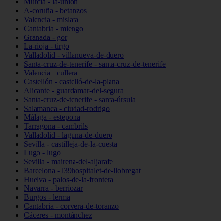
Murcia - la-unión
A-coruña - betanzos
Valencia - mislata
Cantabria - miengo
Granada - gor
La-rioja - tirgo
Valladolid - villanueva-de-duero
Santa-cruz-de-tenerife - santa-cruz-de-tenerife
Valencia - cullera
Castellón - castelló-de-la-plana
Alicante - guardamar-del-segura
Santa-cruz-de-tenerife - santa-úrsula
Salamanca - ciudad-rodrigo
Málaga - estepona
Tarragona - cambrils
Valladolid - laguna-de-duero
Sevilla - castilleja-de-la-cuesta
Lugo - lugo
Sevilla - mairena-del-aljarafe
Barcelona - l39hospitalet-de-llobregat
Huelva - palos-de-la-frontera
Navarra - berriozar
Burgos - lerma
Cantabria - corvera-de-toranzo
Cáceres - montánchez