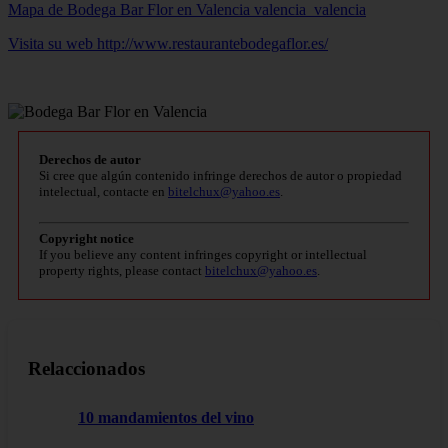
Mapa de Bodega Bar Flor en Valencia
valencia_valencia
Visita su web http://www.restaurantebodegaflor.es/
Derechos de autor
Si cree que algún contenido infringe derechos de autor o propiedad
intelectual, contacte en
bitelchux@yahoo.es
.
Copyright notice
If you believe any content infringes copyright or intellectual
property rights, please contact
bitelchux@yahoo.es
.
Relaccionados
10 mandamientos del vino