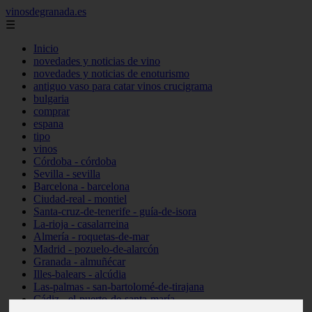
vinosdegranada.es
☰
Inicio
novedades y noticias de vino
novedades y noticias de enoturismo
antiguo vaso para catar vinos crucigrama
bulgaria
comprar
espana
tipo
vinos
Córdoba - córdoba
Sevilla - sevilla
Barcelona - barcelona
Ciudad-real - montiel
Santa-cruz-de-tenerife - guía-de-isora
La-rioja - casalarreina
Almería - roquetas-de-mar
Madrid - pozuelo-de-alarcón
Granada - almuñécar
Illes-balears - alcúdia
Las-palmas - san-bartolomé-de-tirajana
Cádiz - el-puerto-de-santa-maría
Madrid - valdemoro