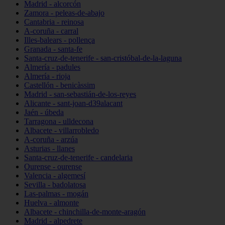
Madrid - alcorcón
Zamora - peleas-de-abajo
Cantabria - reinosa
A-coruña - carral
Illes-balears - pollença
Granada - santa-fe
Santa-cruz-de-tenerife - san-cristóbal-de-la-laguna
Almería - padules
Almería - rioja
Castellón - benicàssim
Madrid - san-sebastián-de-los-reyes
Alicante - sant-joan-d39alacant
Jaén - úbeda
Tarragona - ulldecona
Albacete - villarrobledo
A-coruña - arzúa
Asturias - llanes
Santa-cruz-de-tenerife - candelaria
Ourense - ourense
Valencia - algemesí
Sevilla - badolatosa
Las-palmas - mogán
Huelva - almonte
Albacete - chinchilla-de-monte-aragón
Madrid - alpedrete