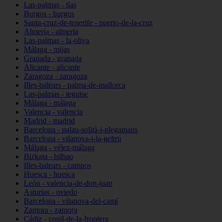
Las-palmas - tías
Burgos - burgos
Santa-cruz-de-tenerife - puerto-de-la-cruz
Almería - almería
Las-palmas - la-oliva
Málaga - mijas
Granada - granada
Alicante - alicante
Zaragoza - zaragoza
Illes-balears - palma-de-mallorca
Las-palmas - teguise
Málaga - málaga
Valencia - valencia
Madrid - madrid
Barcelona - palau-solità-i-plegamans
Barcelona - vilanova-i-la-geltrú
Málaga - vélez-málaga
Bizkaia - bilbao
Illes-balears - campos
Huesca - huesca
León - valencia-de-don-juan
Asturias - oviedo
Barcelona - vilanova-del-camí
Zamora - zamora
Cádiz - conil-de-la-frontera