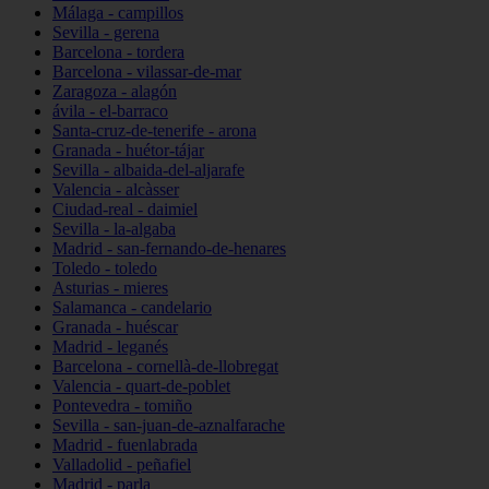
Málaga - campillos
Sevilla - gerena
Barcelona - tordera
Barcelona - vilassar-de-mar
Zaragoza - alagón
ávila - el-barraco
Santa-cruz-de-tenerife - arona
Granada - huétor-tájar
Sevilla - albaida-del-aljarafe
Valencia - alcàsser
Ciudad-real - daimiel
Sevilla - la-algaba
Madrid - san-fernando-de-henares
Toledo - toledo
Asturias - mieres
Salamanca - candelario
Granada - huéscar
Madrid - leganés
Barcelona - cornellà-de-llobregat
Valencia - quart-de-poblet
Pontevedra - tomiño
Sevilla - san-juan-de-aznalfarache
Madrid - fuenlabrada
Valladolid - peñafiel
Madrid - parla