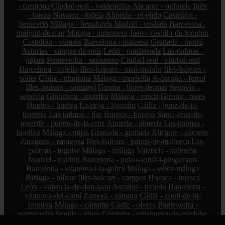
- carmona
Ciudad-real - valdepeñas
Alicante - orihuela
Jaén
- baeza
Navarra - tudela
Almería - el-ejido
Castellón -
benicarló
Málaga - benahavís
Madrid - coslada
Barcelona -
malgrat-de-mar
Málaga - antequera
Jaén - castillo-de-locubín
Castellón - vinaròs
Barcelona - manresa
Granada - motril
Asturias - cangas-de-onís
León - ponferrada
Las-palmas -
pájara
Pontevedra - sanxenxo
Ciudad-real - ciudad-real
Barcelona - calella
Illes-balears - maó-mahón
Illes-balears -
sóller
Cádiz - chipiona
Málaga - marbella
A-coruña - ferrol
Illes-balears - santanyí
Girona - lloret-de-mar
Segovia -
segovia
Gipuzkoa - mutriku
Málaga - ronda
Girona - roses
Huelva - huelva
La-rioja - logroño
Cádiz - jerez-de-la-
frontera
Las-palmas - tías
Burgos - burgos
Santa-cruz-de-
tenerife - puerto-de-la-cruz
Almería - almería
Las-palmas -
la-oliva
Málaga - mijas
Granada - granada
Alicante - alicante
Zaragoza - zaragoza
Illes-balears - palma-de-mallorca
Las-
palmas - teguise
Málaga - málaga
Valencia - valencia
Madrid - madrid
Barcelona - palau-solità-i-plegamans
Barcelona - vilanova-i-la-geltrú
Málaga - vélez-málaga
Bizkaia - bilbao
Illes-balears - campos
Huesca - huesca
León - valencia-de-don-juan
Asturias - oviedo
Barcelona -
vilanova-del-camí
Zamora - zamora
Cádiz - conil-de-la-
frontera
Málaga - cártama
Cádiz - olvera
Pontevedra -
pontevedra
Sevilla - gines
Córdoba - villanueva-de-córdoba
Albacete - albacete
Cantabria - san-vicente-de-la-barquera