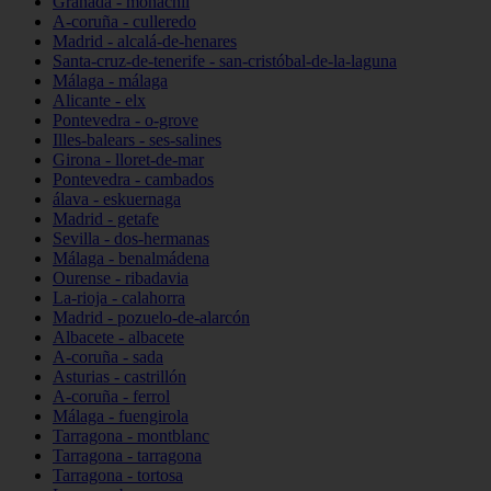
Granada - monachil
A-coruña - culleredo
Madrid - alcalá-de-henares
Santa-cruz-de-tenerife - san-cristóbal-de-la-laguna
Málaga - málaga
Alicante - elx
Pontevedra - o-grove
Illes-balears - ses-salines
Girona - lloret-de-mar
Pontevedra - cambados
álava - eskuernaga
Madrid - getafe
Sevilla - dos-hermanas
Málaga - benalmádena
Ourense - ribadavia
La-rioja - calahorra
Madrid - pozuelo-de-alarcón
Albacete - albacete
A-coruña - sada
Asturias - castrillón
A-coruña - ferrol
Málaga - fuengirola
Tarragona - montblanc
Tarragona - tarragona
Tarragona - tortosa