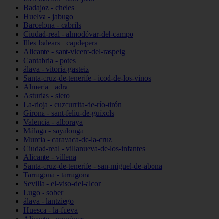
Badajoz - cheles
Huelva - jabugo
Barcelona - cabrils
Ciudad-real - almodóvar-del-campo
Illes-balears - capdepera
Alicante - sant-vicent-del-raspeig
Cantabria - potes
álava - vitoria-gasteiz
Santa-cruz-de-tenerife - icod-de-los-vinos
Almería - adra
Asturias - siero
La-rioja - cuzcurrita-de-río-tirón
Girona - sant-feliu-de-guíxols
Valencia - alboraya
Málaga - sayalonga
Murcia - caravaca-de-la-cruz
Ciudad-real - villanueva-de-los-infantes
Alicante - villena
Santa-cruz-de-tenerife - san-miguel-de-abona
Tarragona - tarragona
Sevilla - el-viso-del-alcor
Lugo - sober
álava - lantziego
Huesca - la-fueva
Alicante - monòver