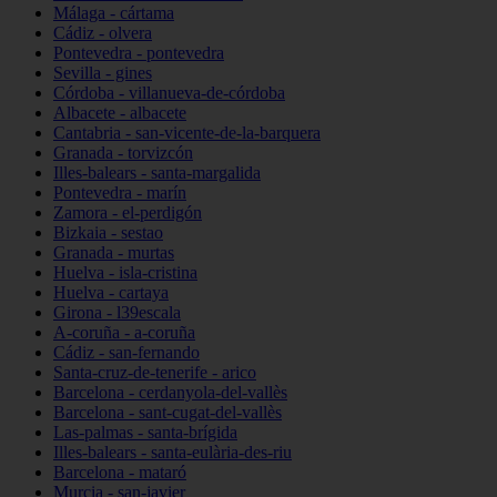
Málaga - cártama
Cádiz - olvera
Pontevedra - pontevedra
Sevilla - gines
Córdoba - villanueva-de-córdoba
Albacete - albacete
Cantabria - san-vicente-de-la-barquera
Granada - torvizcón
Illes-balears - santa-margalida
Pontevedra - marín
Zamora - el-perdigón
Bizkaia - sestao
Granada - murtas
Huelva - isla-cristina
Huelva - cartaya
Girona - l39escala
A-coruña - a-coruña
Cádiz - san-fernando
Santa-cruz-de-tenerife - arico
Barcelona - cerdanyola-del-vallès
Barcelona - sant-cugat-del-vallès
Las-palmas - santa-brígida
Illes-balears - santa-eulària-des-riu
Barcelona - mataró
Murcia - san-javier