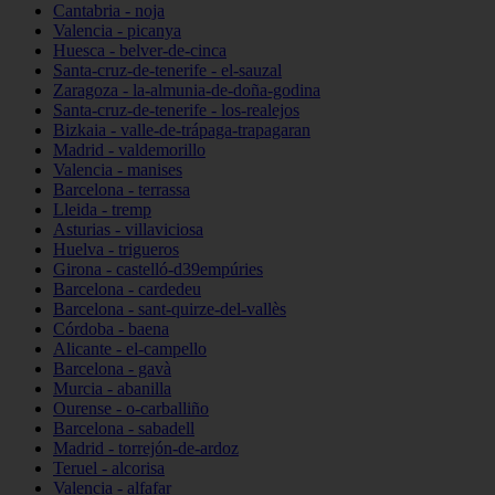
Cantabria - noja
Valencia - picanya
Huesca - belver-de-cinca
Santa-cruz-de-tenerife - el-sauzal
Zaragoza - la-almunia-de-doña-godina
Santa-cruz-de-tenerife - los-realejos
Bizkaia - valle-de-trápaga-trapagaran
Madrid - valdemorillo
Valencia - manises
Barcelona - terrassa
Lleida - tremp
Asturias - villaviciosa
Huelva - trigueros
Girona - castelló-d39empúries
Barcelona - cardedeu
Barcelona - sant-quirze-del-vallès
Córdoba - baena
Alicante - el-campello
Barcelona - gavà
Murcia - abanilla
Ourense - o-carballiño
Barcelona - sabadell
Madrid - torrejón-de-ardoz
Teruel - alcorisa
Valencia - alfafar