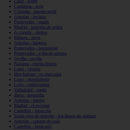
Lugo - sober
Cantabria - noja
Córdoba - puente-genil
Asturias - laviana
Pontevedra - marín
Madrid - torrejón-de-ardoz
A-coruña - oleiros
Málaga - nerja
Asturias - langreo
Pontevedra - ponteareas
Pontevedra - a-illa-de-arousa
Sevilla - sevilla
Navarra - estella-lizarra
Lugo - viveiro
Illes-balears - es-mercadal
Lugo - mondoñedo
León - valdevimbre
Valladolid - rueda
álava - laguardia
Asturias - mieres
Madrid - el-escorial
Castellón - moncofa
Santa-cruz-de-tenerife - los-llanos-de-aridane
Asturias - cangas-de-onís
Castellón - benicarló