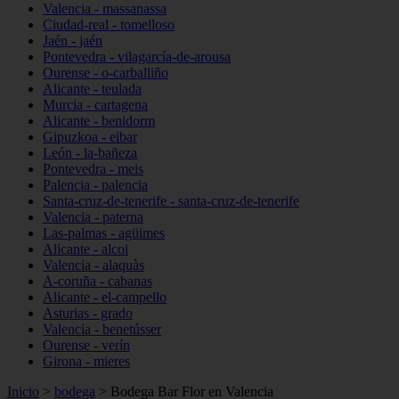
Valencia - massanassa
Ciudad-real - tomelloso
Jaén - jaén
Pontevedra - vilagarcía-de-arousa
Ourense - o-carballiño
Alicante - teulada
Murcia - cartagena
Alicante - benidorm
Gipuzkoa - eibar
León - la-bañeza
Pontevedra - meis
Palencia - palencia
Santa-cruz-de-tenerife - santa-cruz-de-tenerife
Valencia - paterna
Las-palmas - agüimes
Alicante - alcoi
Valencia - alaquàs
A-coruña - cabanas
Alicante - el-campello
Asturias - grado
Valencia - benetússer
Ourense - verín
Girona - mieres
Inicio
>
bodega
>
Bodega Bar Flor en Valencia