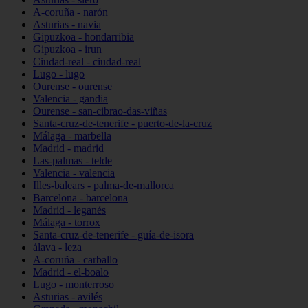
A-coruña - narón
Asturias - navia
Gipuzkoa - hondarribia
Gipuzkoa - irun
Ciudad-real - ciudad-real
Lugo - lugo
Ourense - ourense
Valencia - gandia
Ourense - san-cibrao-das-viñas
Santa-cruz-de-tenerife - puerto-de-la-cruz
Málaga - marbella
Madrid - madrid
Las-palmas - telde
Valencia - valencia
Illes-balears - palma-de-mallorca
Barcelona - barcelona
Madrid - leganés
Málaga - torrox
Santa-cruz-de-tenerife - guía-de-isora
álava - leza
A-coruña - carballo
Madrid - el-boalo
Lugo - monterroso
Asturias - avilés