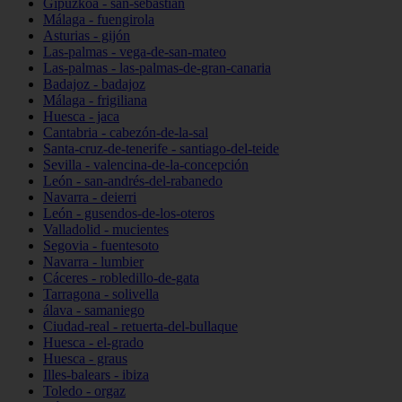
Gipuzkoa - san-sebastián
Málaga - fuengirola
Asturias - gijón
Las-palmas - vega-de-san-mateo
Las-palmas - las-palmas-de-gran-canaria
Badajoz - badajoz
Málaga - frigiliana
Huesca - jaca
Cantabria - cabezón-de-la-sal
Santa-cruz-de-tenerife - santiago-del-teide
Sevilla - valencina-de-la-concepción
León - san-andrés-del-rabanedo
Navarra - deierri
León - gusendos-de-los-oteros
Valladolid - mucientes
Segovia - fuentesoto
Navarra - lumbier
Cáceres - robledillo-de-gata
Tarragona - solivella
álava - samaniego
Ciudad-real - retuerta-del-bullaque
Huesca - el-grado
Huesca - graus
Illes-balears - ibiza
Toledo - orgaz