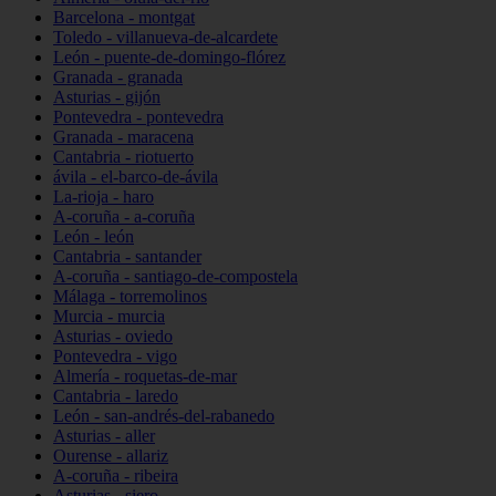
Barcelona - montgat
Toledo - villanueva-de-alcardete
León - puente-de-domingo-flórez
Granada - granada
Asturias - gijón
Pontevedra - pontevedra
Granada - maracena
Cantabria - riotuerto
ávila - el-barco-de-ávila
La-rioja - haro
A-coruña - a-coruña
León - león
Cantabria - santander
A-coruña - santiago-de-compostela
Málaga - torremolinos
Murcia - murcia
Asturias - oviedo
Pontevedra - vigo
Almería - roquetas-de-mar
Cantabria - laredo
León - san-andrés-del-rabanedo
Asturias - aller
Ourense - allariz
A-coruña - ribeira
Asturias - siero