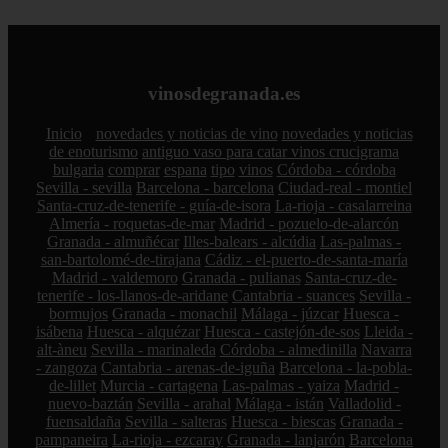
vinosdegranada.es
Inicio
novedades y noticias de vino
novedades y noticias
de enoturismo
antiguo vaso para catar vinos crucigrama
bulgaria
comprar
espana
tipo
vinos
Córdoba - córdoba
Sevilla - sevilla
Barcelona - barcelona
Ciudad-real - montiel
Santa-cruz-de-tenerife - guía-de-isora
La-rioja - casalarreina
Almería - roquetas-de-mar
Madrid - pozuelo-de-alarcón
Granada - almuñécar
Illes-balears - alcúdia
Las-palmas -
san-bartolomé-de-tirajana
Cádiz - el-puerto-de-santa-maría
Madrid - valdemoro
Granada - pulianas
Santa-cruz-de-
tenerife - los-llanos-de-aridane
Cantabria - suances
Sevilla -
bormujos
Granada - monachil
Málaga - júzcar
Huesca -
isábena
Huesca - alquézar
Huesca - castejón-de-sos
Lleida -
alt-àneu
Sevilla - marinaleda
Córdoba - almedinilla
Navarra
- zangoza
Cantabria - arenas-de-iguña
Barcelona - la-pobla-
de-lillet
Murcia - cartagena
Las-palmas - yaiza
Madrid -
nuevo-baztán
Sevilla - arahal
Málaga - istán
Valladolid -
fuensaldaña
Sevilla - salteras
Huesca - biescas
Granada -
pampaneira
La-rioja - ezcaray
Granada - lanjarón
Barcelona