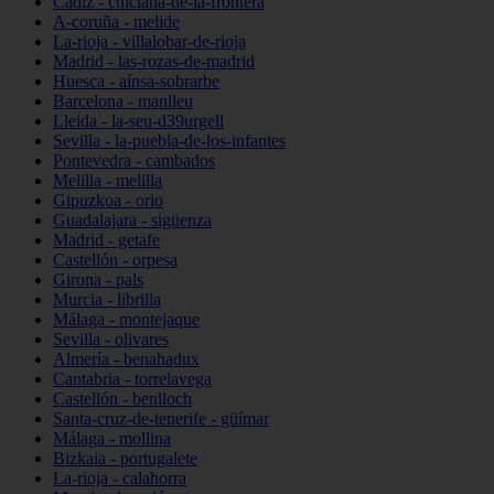
Cádiz - chiclana-de-la-frontera
A-coruña - melide
La-rioja - villalobar-de-rioja
Madrid - las-rozas-de-madrid
Huesca - aínsa-sobrarbe
Barcelona - manlleu
Lleida - la-seu-d39urgell
Sevilla - la-puebla-de-los-infantes
Pontevedra - cambados
Melilla - melilla
Gipuzkoa - orio
Guadalajara - sigüenza
Madrid - getafe
Castellón - orpesa
Girona - pals
Murcia - librilla
Málaga - montejaque
Sevilla - olivares
Almería - benahadux
Cantabria - torrelavega
Castellón - benlloch
Santa-cruz-de-tenerife - güímar
Málaga - mollina
Bizkaia - portugalete
La-rioja - calahorra