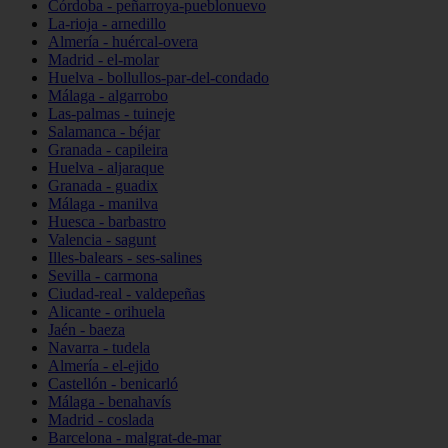
Córdoba - peñarroya-pueblonuevo
La-rioja - arnedillo
Almería - huércal-overa
Madrid - el-molar
Huelva - bollullos-par-del-condado
Málaga - algarrobo
Las-palmas - tuineje
Salamanca - béjar
Granada - capileira
Huelva - aljaraque
Granada - guadix
Málaga - manilva
Huesca - barbastro
Valencia - sagunt
Illes-balears - ses-salines
Sevilla - carmona
Ciudad-real - valdepeñas
Alicante - orihuela
Jaén - baeza
Navarra - tudela
Almería - el-ejido
Castellón - benicarló
Málaga - benahavís
Madrid - coslada
Barcelona - malgrat-de-mar