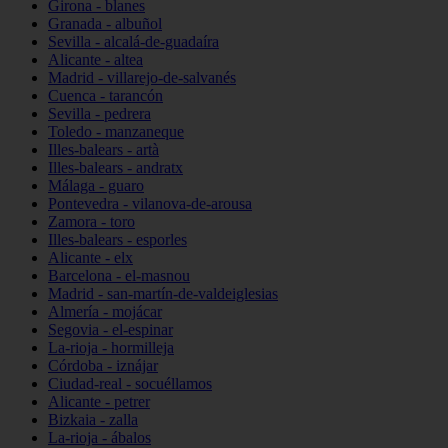
Girona - blanes
Granada - albuñol
Sevilla - alcalá-de-guadaíra
Alicante - altea
Madrid - villarejo-de-salvanés
Cuenca - tarancón
Sevilla - pedrera
Toledo - manzaneque
Illes-balears - artà
Illes-balears - andratx
Málaga - guaro
Pontevedra - vilanova-de-arousa
Zamora - toro
Illes-balears - esporles
Alicante - elx
Barcelona - el-masnou
Madrid - san-martín-de-valdeiglesias
Almería - mojácar
Segovia - el-espinar
La-rioja - hormilleja
Córdoba - iznájar
Ciudad-real - socuéllamos
Alicante - petrer
Bizkaia - zalla
La-rioja - ábalos