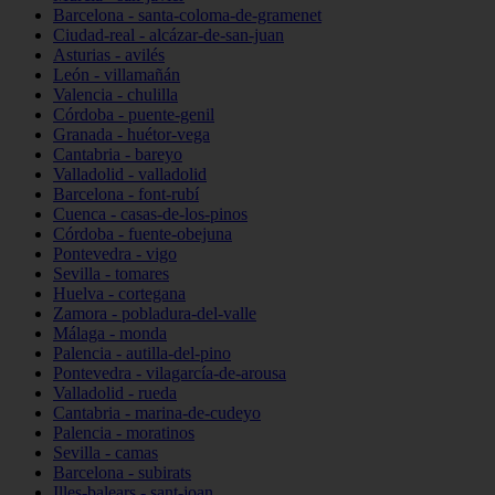
Barcelona - santa-coloma-de-gramenet
Ciudad-real - alcázar-de-san-juan
Asturias - avilés
León - villamañán
Valencia - chulilla
Córdoba - puente-genil
Granada - huétor-vega
Cantabria - bareyo
Valladolid - valladolid
Barcelona - font-rubí
Cuenca - casas-de-los-pinos
Córdoba - fuente-obejuna
Pontevedra - vigo
Sevilla - tomares
Huelva - cortegana
Zamora - pobladura-del-valle
Málaga - monda
Palencia - autilla-del-pino
Pontevedra - vilagarcía-de-arousa
Valladolid - rueda
Cantabria - marina-de-cudeyo
Palencia - moratinos
Sevilla - camas
Barcelona - subirats
Illes-balears - sant-joan