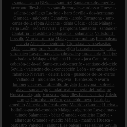
- santa-susanna
Bizkaia - santurtzi
Santa-cruz-de-tenerife -
tacoronte
Illes-balears - sant-llorenç-des-cardassar
Huesca -
sallent-de-gállego
La-rioja - haro
Sevilla - dos-hermanas
Granada - salobreña
Cantabria - laredo
Tarragona - sant-
carles-de-la-ràpita
Alicante - dénia
Cádiz - cádiz
Málaga -
nerja
León - león
Navarra - pamplona
Cantabria - santander
Cantabria - el-astillero
Salamanca - salamanca
Valladolid -
boecillo
Murcia - murcia
Málaga - torremolinos
Illes-balears
- calvià
Alicante - benidorm
Gipuzkoa - san-sebastián
Málaga - fuengirola
Asturias - gijón
Las-palmas - vega-de-
san-mateo
Las-palmas - las-palmas-de-gran-canaria
Badajoz
- badajoz
Málaga - frigiliana
Huesca - jaca
Cantabria -
cabezón-de-la-sal
Santa-cruz-de-tenerife - santiago-del-teide
Sevilla - valencina-de-la-concepción
León - san-andrés-del-
rabanedo
Navarra - deierri
León - gusendos-de-los-oteros
Valladolid - mucientes
Segovia - fuentesoto
Navarra -
lumbier
Cáceres - robledillo-de-gata
Tarragona - solivella
álava - samaniego
Ciudad-real - retuerta-del-bullaque
Huesca - el-grado
Huesca - graus
Illes-balears - ibiza
Toledo
- orgaz
Córdoba - peñarroya-pueblonuevo
La-rioja -
arnedillo
Almería - huércal-overa
Madrid - el-molar
Huelva -
bollullos-par-del-condado
Málaga - algarrobo
Las-palmas -
tuineje
Salamanca - béjar
Granada - capileira
Huelva -
aljaraque
Granada - guadix
Málaga - manilva
Huesca -
barbastro
Valencia - sagunt
Illes-balears - ses-salines
Sevilla