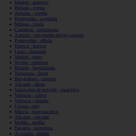
Madrid - aranjuez
Bizkaia - ermua
Asturias - noreña
Pontevedra - a-estrada
Málaga - ronda
Cantabria - torrelavega
Asturias - san-martín-del-rey-aurelio
Pontevedra - silleda
Huesca - huesca
Lugo - chantada
Madrid - pinto
Sevilla - carmona
Madrid - fuenlabrada
Tarragona - falset
Illes-balears - campos
Alicante - dénia
Santa-cruz-de-tenerife - garachico
Valencia - xàtiva
Valencia - daimús
Girona - olot
Murcia - torre-pacheco
Alicante - alicante
Melilla - melilla
Navarra - pamplona
A-coruña - melide