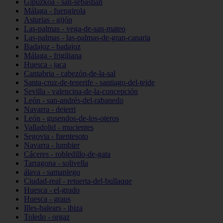
Gipuzkoa - san-sebastián
Málaga - fuengirola
Asturias - gijón
Las-palmas - vega-de-san-mateo
Las-palmas - las-palmas-de-gran-canaria
Badajoz - badajoz
Málaga - frigiliana
Huesca - jaca
Cantabria - cabezón-de-la-sal
Santa-cruz-de-tenerife - santiago-del-teide
Sevilla - valencina-de-la-concepción
León - san-andrés-del-rabanedo
Navarra - deierri
León - gusendos-de-los-oteros
Valladolid - mucientes
Segovia - fuentesoto
Navarra - lumbier
Cáceres - robledillo-de-gata
Tarragona - solivella
álava - samaniego
Ciudad-real - retuerta-del-bullaque
Huesca - el-grado
Huesca - graus
Illes-balears - ibiza
Toledo - orgaz