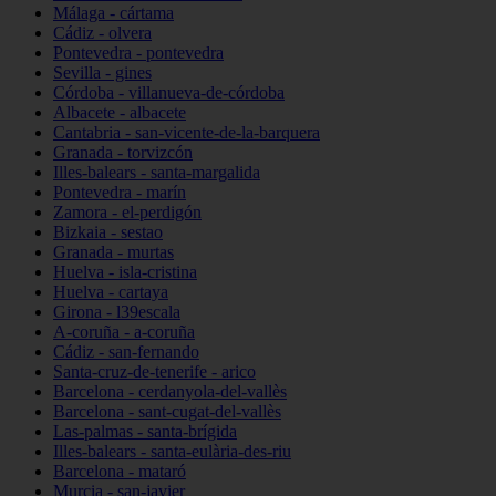
Málaga - cártama
Cádiz - olvera
Pontevedra - pontevedra
Sevilla - gines
Córdoba - villanueva-de-córdoba
Albacete - albacete
Cantabria - san-vicente-de-la-barquera
Granada - torvizcón
Illes-balears - santa-margalida
Pontevedra - marín
Zamora - el-perdigón
Bizkaia - sestao
Granada - murtas
Huelva - isla-cristina
Huelva - cartaya
Girona - l39escala
A-coruña - a-coruña
Cádiz - san-fernando
Santa-cruz-de-tenerife - arico
Barcelona - cerdanyola-del-vallès
Barcelona - sant-cugat-del-vallès
Las-palmas - santa-brígida
Illes-balears - santa-eulària-des-riu
Barcelona - mataró
Murcia - san-javier