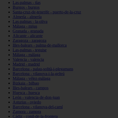
Las-palmas - tías
Burgos - burgos
Santa-cruz-de-tenerife - puerto-de-la-cruz
Almería - almería
Las-palmas - la-oliva
Málaga - mijas
Granada - granada
Alicante - alicante
Zaragoza - zaragoza
Illes-balears - palma-de-mallorca
Las-palmas - teguise
Málaga - málaga
Valencia - valencia
Madrid - madrid
Barcelona - palau-solità-i-plegamans
Barcelona - vilanova-i-la-geltrú
Málaga - vélez-málaga
Bizkaia - bilbao
Illes-balears - campos
Huesca - huesca
León - valencia-de-don-juan
Asturias - oviedo
Barcelona - vilanova-del-camí
Zamora - zamora
Cádiz - conil-de-la-frontera