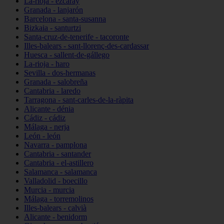
La-rioja - ezcaray
Granada - lanjarón
Barcelona - santa-susanna
Bizkaia - santurtzi
Santa-cruz-de-tenerife - tacoronte
Illes-balears - sant-llorenç-des-cardassar
Huesca - sallent-de-gállego
La-rioja - haro
Sevilla - dos-hermanas
Granada - salobreña
Cantabria - laredo
Tarragona - sant-carles-de-la-ràpita
Alicante - dénia
Cádiz - cádiz
Málaga - nerja
León - león
Navarra - pamplona
Cantabria - santander
Cantabria - el-astillero
Salamanca - salamanca
Valladolid - boecillo
Murcia - murcia
Málaga - torremolinos
Illes-balears - calvià
Alicante - benidorm