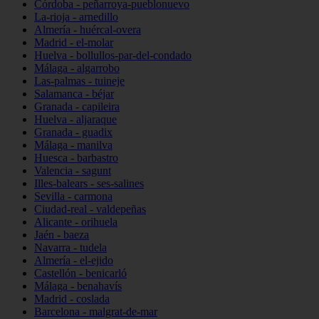
Córdoba - peñarroya-pueblonuevo
La-rioja - arnedillo
Almería - huércal-overa
Madrid - el-molar
Huelva - bollullos-par-del-condado
Málaga - algarrobo
Las-palmas - tuineje
Salamanca - béjar
Granada - capileira
Huelva - aljaraque
Granada - guadix
Málaga - manilva
Huesca - barbastro
Valencia - sagunt
Illes-balears - ses-salines
Sevilla - carmona
Ciudad-real - valdepeñas
Alicante - orihuela
Jaén - baeza
Navarra - tudela
Almería - el-ejido
Castellón - benicarló
Málaga - benahavís
Madrid - coslada
Barcelona - malgrat-de-mar