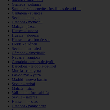
Granada - pulianas
Santa-cruz-de-tenerife - los-llanos-de-aridane
Cantabria - suances
Sevilla - bormujos
Granada - monachil
Málaga - júzcar
Huesca - isábena
Huesca - alquézar
Huesca - castejón-de-sos
Lleida - alt-àneu
Sevilla - marinaleda
Córdoba - almedinilla
Navarra - zangoza
Cantabria - arenas-de-iguña
Barcelona - la-pobla-de-lillet
Murcia - cartagena
Las-palmas - yaiza
Madrid - nuevo-baztán
Sevilla - arahal
Málaga - istán
Valladolid - fuensaldaña
Sevilla - salteras
Huesca - biescas
Granada - pampaneira