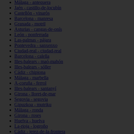
Málaga - antequera
Jaén - castillo-de-locubín
Castellón - vinaròs
Barcelona - manresa
Granada - motril
Asturias - cangas-de-onís
León - ponferrada
Las-palmas - pájara
Pontevedra - sanxenxo
Ciudad-real - ciudad-real
Barcelona - calella
Illes-balears - maó-mahón
Illes-balears - sóller
Cádiz - chipiona
Málaga - marbella
A-coruña - ferrol
Illes-balears - santanyí
Girona - lloret-de-mar
Segovia - segovia
Gipuzkoa - mutriku
Málaga - ronda
Girona - roses
Huelva - huelva
La-rioja - logroño
Cádiz - jerez-de-la-frontera