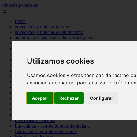
vinosdegranada.es
☰
Inicio
novedades y noticias de vino
novedades y noticias de enoturismo
antiguo vaso para catar vinos crucigrama
bulgaria
comprar
espana
Utilizamos cookies
tipo
vinos
Córdoba - córdoba
Usamos cookies y otras técnicas de rastreo pa
Sevilla - sevilla
Barcelona - barcelona
anuncios adecuados, para analizar el tráfico e
Ciudad-real - montiel
Santa-cruz-de-tenerife - guía-de-isora
Aceptar
Rechazar
Configurar
La-rioja - casalarreina
Almería - roquetas-de-mar
Madrid - pozuelo-de-alarcón
Granada - almuñécar
Illes-balears - alcúdia
Las-palmas - san-bartolomé-de-tirajana
Cádiz - el-puerto-de-santa-maría
Madrid - valdemoro