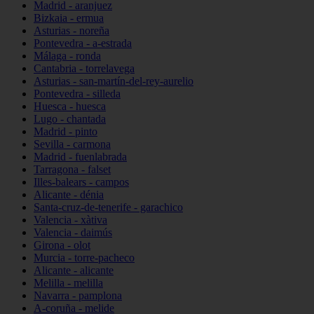
Madrid - aranjuez
Bizkaia - ermua
Asturias - noreña
Pontevedra - a-estrada
Málaga - ronda
Cantabria - torrelavega
Asturias - san-martín-del-rey-aurelio
Pontevedra - silleda
Huesca - huesca
Lugo - chantada
Madrid - pinto
Sevilla - carmona
Madrid - fuenlabrada
Tarragona - falset
Illes-balears - campos
Alicante - dénia
Santa-cruz-de-tenerife - garachico
Valencia - xàtiva
Valencia - daimús
Girona - olot
Murcia - torre-pacheco
Alicante - alicante
Melilla - melilla
Navarra - pamplona
A-coruña - melide