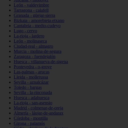
León - valdevimbre
Tarragona - calafell
Granada - güejar-sierra
Bizkaia - amorebieta-etxano
Cantabria - medio-cudeyo
Lugo - cervo
La-rioja - lardero
León - molinaseca
Ciudad-real - almagro
Murcia - molina-de-segura
Zaragoza - fuendejalón
Huesca - villanueva-de-sigena
Pontevedra - o-grove
Las-palmas - arucas
Lleida - mollerussa
Sevilla - aznalcázar
Toledo - bargas
Sevilla - la-rinconada
Huesca - adahuesca
La-rioja - san-asensio
Madrid - colmenar-de-oreja
Almería - láujar-de-andarax
Córdoba - montilla
Girona - palamós