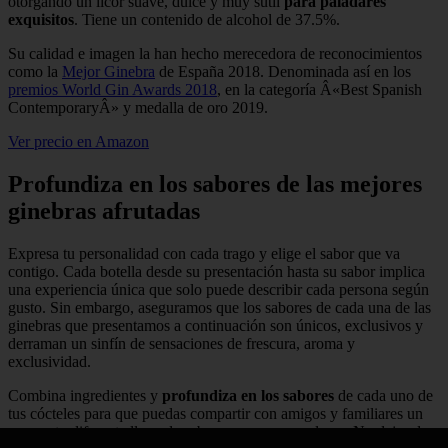
otorgando un licor suave, dulce y muy sutil
para paladares
exquisitos
. Tiene un contenido de alcohol de 37.5%.
Su calidad e imagen la han hecho merecedora de reconocimientos
como la
Mejor Ginebra
de España 2018. Denominada así en los
premios World Gin Awards 2018
, en la categoría Â«Best Spanish
ContemporaryÂ» y medalla de oro 2019.
Ver precio en Amazon
Profundiza en los sabores de las mejores
ginebras afrutadas
Expresa tu personalidad con cada trago y elige el sabor que va
contigo. Cada botella desde su presentación hasta su sabor implica
una experiencia única que solo puede describir cada persona según
gusto. Sin embargo, aseguramos que los sabores de cada una de las
ginebras que presentamos a continuación son únicos, exclusivos y
derraman un sinfín de sensaciones de frescura, aroma y
exclusividad.
Combina ingredientes y
profundiza en los sabores
de cada uno de
tus cócteles para que puedas compartir con amigos y familiares un
momento diferente lleno de sabores, aromas y colores. No dejes de