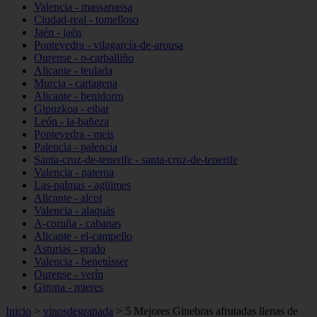
Valencia - massanassa
Ciudad-real - tomelloso
Jaén - jaén
Pontevedra - vilagarcía-de-arousa
Ourense - o-carballiño
Alicante - teulada
Murcia - cartagena
Alicante - benidorm
Gipuzkoa - eibar
León - la-bañeza
Pontevedra - meis
Palencia - palencia
Santa-cruz-de-tenerife - santa-cruz-de-tenerife
Valencia - paterna
Las-palmas - agüimes
Alicante - alcoi
Valencia - alaquàs
A-coruña - cabanas
Alicante - el-campello
Asturias - grado
Valencia - benetússer
Ourense - verín
Girona - mieres
Inicio
>
vinosdegranada
>
5 Mejores Ginebras afrutadas llenas de