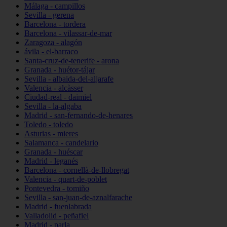
Málaga - campillos
Sevilla - gerena
Barcelona - tordera
Barcelona - vilassar-de-mar
Zaragoza - alagón
ávila - el-barraco
Santa-cruz-de-tenerife - arona
Granada - huétor-tájar
Sevilla - albaida-del-aljarafe
Valencia - alcàsser
Ciudad-real - daimiel
Sevilla - la-algaba
Madrid - san-fernando-de-henares
Toledo - toledo
Asturias - mieres
Salamanca - candelario
Granada - huéscar
Madrid - leganés
Barcelona - cornellà-de-llobregat
Valencia - quart-de-poblet
Pontevedra - tomiño
Sevilla - san-juan-de-aznalfarache
Madrid - fuenlabrada
Valladolid - peñafiel
Madrid - parla