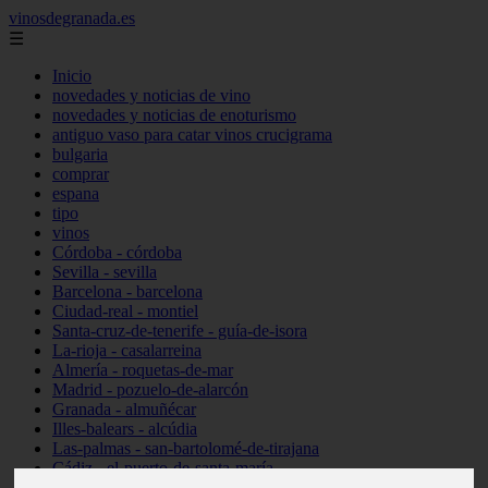
vinosdegranada.es
☰
Inicio
novedades y noticias de vino
novedades y noticias de enoturismo
antiguo vaso para catar vinos crucigrama
bulgaria
comprar
espana
tipo
vinos
Córdoba - córdoba
Sevilla - sevilla
Barcelona - barcelona
Ciudad-real - montiel
Santa-cruz-de-tenerife - guía-de-isora
La-rioja - casalarreina
Almería - roquetas-de-mar
Madrid - pozuelo-de-alarcón
Granada - almuñécar
Illes-balears - alcúdia
Las-palmas - san-bartolomé-de-tirajana
Cádiz - el-puerto-de-santa-maría
Madrid - valdemoro