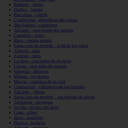
Badajoz - cheles
Huelva - jabugo
Barcelona - cabrils
Ciudad-real - almodóvar-del-campo
Illes-balears - capdepera
Alicante - sant-vicent-del-raspeig
Cantabria - potes
álava - vitoria-gasteiz
Santa-cruz-de-tenerife - icod-de-los-vinos
Almería - adra
Asturias - siero
La-rioja - cuzcurrita-de-río-tirón
Girona - sant-feliu-de-guíxols
Valencia - alboraya
Málaga - sayalonga
Murcia - caravaca-de-la-cruz
Ciudad-real - villanueva-de-los-infantes
Alicante - villena
Santa-cruz-de-tenerife - san-miguel-de-abona
Tarragona - tarragona
Sevilla - el-viso-del-alcor
Lugo - sober
álava - lantziego
Huesca - la-fueva
Alicante - monòver