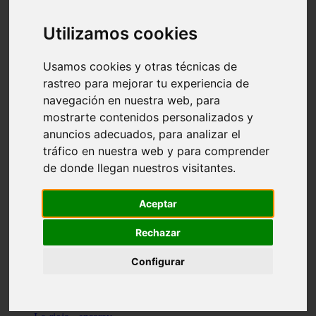
Granada - pulianas
Santa-cruz-de-tenerife - los-llanos-de-aridane
Utilizamos cookies
Cantabria - suances
Sevilla - bormujos
Granada - monachil
Usamos cookies y otras técnicas de
Málaga - júzcar
rastreo para mejorar tu experiencia de
Huesca - isábena
navegación en nuestra web, para
Huesca - alquézar
Huesca - castejón-de-sos
mostrarte contenidos personalizados y
Lleida - alt-àneu
anuncios adecuados, para analizar el
Sevilla - marinaleda
tráfico en nuestra web y para comprender
Córdoba - almedinilla
Navarra - zangoza
de donde llegan nuestros visitantes.
Cantabria - arenas-de-iguña
Barcelona - la-pobla-de-lillet
Murcia - cartagena
Aceptar
Las-palmas - yaiza
Madrid - nuevo-baztán
Rechazar
Sevilla - arahal
Málaga - istán
Configurar
Valladolid - fuensaldaña
Sevilla - salteras
Huesca - biescas
Granada - pampaneira