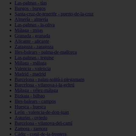
Las-palmas - tías
Burgos - burgos
Santa-cruz-de-tenerife - puerto-de-la-cruz
Almería - almería
Las-palmas - la-oliva
Málaga - mijas
Granada - granada
Alicante - alicante
Zaragoza - zaragoza
Illes-balears - palma-de-mallorca
Las-palmas - teguise
Málaga - málaga
Valencia - valencia
Madrid - madrid
Barcelona - palau-solità-i-plegamans
Barcelona - vilanova-i-la-geltrú
Málaga - vélez-málaga
Bizkaia - bilbao
Illes-balears - campos
Huesca - huesca
León - valencia-de-don-juan
Asturias - oviedo
Barcelona - vilanova-del-camí
Zamora - zamora
Cádiz - conil-de-la-frontera