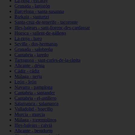
La-rioja - ezcaray
Granada - lanjarón
Barcelona - santa-susanna
Bizkaia - santurtzi
Santa-cruz-de-tenerife - tacoronte
Illes-balears - sant-llorenç-des-cardassar
Huesca - sallent-de-gállego
La-rioja - haro
Sevilla - dos-hermanas
Granada - salobreña
Cantabria - laredo
Tarragona - sant-carles-de-la-ràpita
Alicante - dénia
Cádiz - cádiz
Málaga - nerja
León - león
Navarra - pamplona
Cantabria - santander
Cantabria - el-astillero
Salamanca - salamanca
Valladolid - boecillo
Murcia - murcia
Málaga - torremolinos
Illes-balears - calvià
Alicante - benidorm