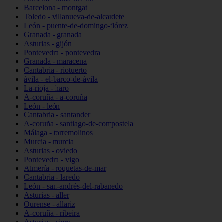
Barcelona - montgat
Toledo - villanueva-de-alcardete
León - puente-de-domingo-flórez
Granada - granada
Asturias - gijón
Pontevedra - pontevedra
Granada - maracena
Cantabria - riotuerto
ávila - el-barco-de-ávila
La-rioja - haro
A-coruña - a-coruña
León - león
Cantabria - santander
A-coruña - santiago-de-compostela
Málaga - torremolinos
Murcia - murcia
Asturias - oviedo
Pontevedra - vigo
Almería - roquetas-de-mar
Cantabria - laredo
León - san-andrés-del-rabanedo
Asturias - aller
Ourense - allariz
A-coruña - ribeira
Asturias - siero