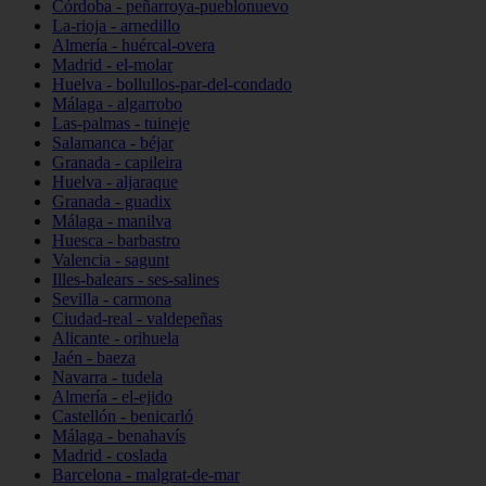
Córdoba - peñarroya-pueblonuevo
La-rioja - arnedillo
Almería - huércal-overa
Madrid - el-molar
Huelva - bollullos-par-del-condado
Málaga - algarrobo
Las-palmas - tuineje
Salamanca - béjar
Granada - capileira
Huelva - aljaraque
Granada - guadix
Málaga - manilva
Huesca - barbastro
Valencia - sagunt
Illes-balears - ses-salines
Sevilla - carmona
Ciudad-real - valdepeñas
Alicante - orihuela
Jaén - baeza
Navarra - tudela
Almería - el-ejido
Castellón - benicarló
Málaga - benahavís
Madrid - coslada
Barcelona - malgrat-de-mar