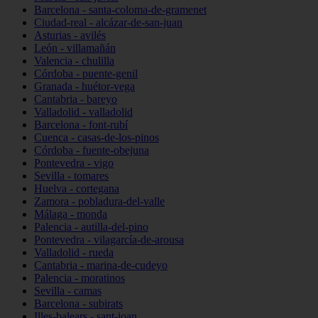
Barcelona - santa-coloma-de-gramenet
Ciudad-real - alcázar-de-san-juan
Asturias - avilés
León - villamañán
Valencia - chulilla
Córdoba - puente-genil
Granada - huétor-vega
Cantabria - bareyo
Valladolid - valladolid
Barcelona - font-rubí
Cuenca - casas-de-los-pinos
Córdoba - fuente-obejuna
Pontevedra - vigo
Sevilla - tomares
Huelva - cortegana
Zamora - pobladura-del-valle
Málaga - monda
Palencia - autilla-del-pino
Pontevedra - vilagarcía-de-arousa
Valladolid - rueda
Cantabria - marina-de-cudeyo
Palencia - moratinos
Sevilla - camas
Barcelona - subirats
Illes-balears - sant-joan