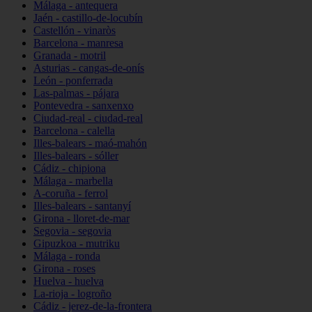
Málaga - antequera
Jaén - castillo-de-locubín
Castellón - vinaròs
Barcelona - manresa
Granada - motril
Asturias - cangas-de-onís
León - ponferrada
Las-palmas - pájara
Pontevedra - sanxenxo
Ciudad-real - ciudad-real
Barcelona - calella
Illes-balears - maó-mahón
Illes-balears - sóller
Cádiz - chipiona
Málaga - marbella
A-coruña - ferrol
Illes-balears - santanyí
Girona - lloret-de-mar
Segovia - segovia
Gipuzkoa - mutriku
Málaga - ronda
Girona - roses
Huelva - huelva
La-rioja - logroño
Cádiz - jerez-de-la-frontera