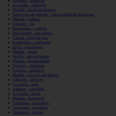
Granada - monachil
A-coruña - culleredo
Madrid - alcalá-de-henares
Santa-cruz-de-tenerife - san-cristóbal-de-la-laguna
Málaga - málaga
Alicante - elx
Pontevedra - o-grove
Illes-balears - ses-salines
Girona - lloret-de-mar
Pontevedra - cambados
álava - eskuernaga
Madrid - getafe
Sevilla - dos-hermanas
Málaga - benalmádena
Ourense - ribadavia
La-rioja - calahorra
Madrid - pozuelo-de-alarcón
Albacete - albacete
A-coruña - sada
Asturias - castrillón
A-coruña - ferrol
Málaga - fuengirola
Tarragona - montblanc
Tarragona - tarragona
Tarragona - tortosa