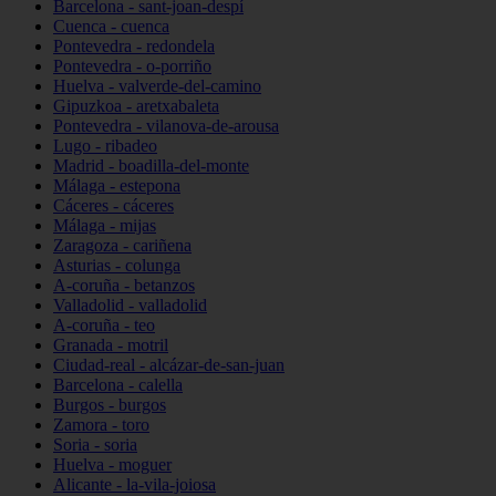
Barcelona - sant-joan-despí
Cuenca - cuenca
Pontevedra - redondela
Pontevedra - o-porriño
Huelva - valverde-del-camino
Gipuzkoa - aretxabaleta
Pontevedra - vilanova-de-arousa
Lugo - ribadeo
Madrid - boadilla-del-monte
Málaga - estepona
Cáceres - cáceres
Málaga - mijas
Zaragoza - cariñena
Asturias - colunga
A-coruña - betanzos
Valladolid - valladolid
A-coruña - teo
Granada - motril
Ciudad-real - alcázar-de-san-juan
Barcelona - calella
Burgos - burgos
Zamora - toro
Soria - soria
Huelva - moguer
Alicante - la-vila-joiosa