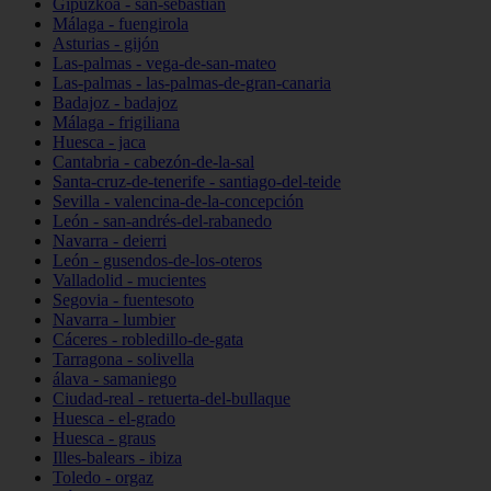
Gipuzkoa - san-sebastián
Málaga - fuengirola
Asturias - gijón
Las-palmas - vega-de-san-mateo
Las-palmas - las-palmas-de-gran-canaria
Badajoz - badajoz
Málaga - frigiliana
Huesca - jaca
Cantabria - cabezón-de-la-sal
Santa-cruz-de-tenerife - santiago-del-teide
Sevilla - valencina-de-la-concepción
León - san-andrés-del-rabanedo
Navarra - deierri
León - gusendos-de-los-oteros
Valladolid - mucientes
Segovia - fuentesoto
Navarra - lumbier
Cáceres - robledillo-de-gata
Tarragona - solivella
álava - samaniego
Ciudad-real - retuerta-del-bullaque
Huesca - el-grado
Huesca - graus
Illes-balears - ibiza
Toledo - orgaz