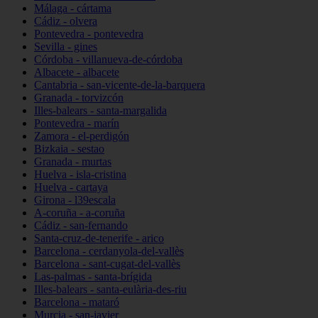
Málaga - cártama
Cádiz - olvera
Pontevedra - pontevedra
Sevilla - gines
Córdoba - villanueva-de-córdoba
Albacete - albacete
Cantabria - san-vicente-de-la-barquera
Granada - torvizcón
Illes-balears - santa-margalida
Pontevedra - marín
Zamora - el-perdigón
Bizkaia - sestao
Granada - murtas
Huelva - isla-cristina
Huelva - cartaya
Girona - l39escala
A-coruña - a-coruña
Cádiz - san-fernando
Santa-cruz-de-tenerife - arico
Barcelona - cerdanyola-del-vallès
Barcelona - sant-cugat-del-vallès
Las-palmas - santa-brígida
Illes-balears - santa-eulària-des-riu
Barcelona - mataró
Murcia - san-javier