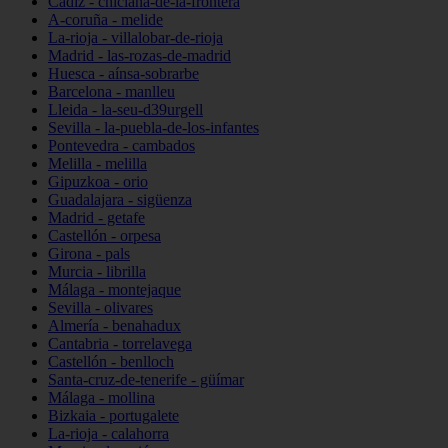
Cádiz - chiclana-de-la-frontera
A-coruña - melide
La-rioja - villalobar-de-rioja
Madrid - las-rozas-de-madrid
Huesca - aínsa-sobrarbe
Barcelona - manlleu
Lleida - la-seu-d39urgell
Sevilla - la-puebla-de-los-infantes
Pontevedra - cambados
Melilla - melilla
Gipuzkoa - orio
Guadalajara - sigüenza
Madrid - getafe
Castellón - orpesa
Girona - pals
Murcia - librilla
Málaga - montejaque
Sevilla - olivares
Almería - benahadux
Cantabria - torrelavega
Castellón - benlloch
Santa-cruz-de-tenerife - güímar
Málaga - mollina
Bizkaia - portugalete
La-rioja - calahorra