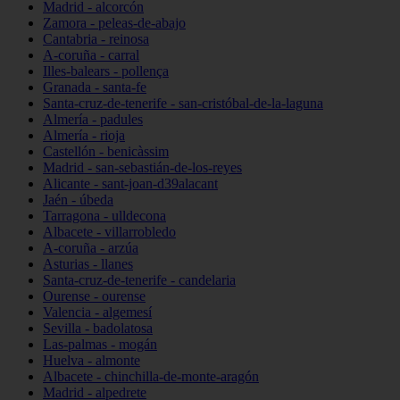
Madrid - alcorcón
Zamora - peleas-de-abajo
Cantabria - reinosa
A-coruña - carral
Illes-balears - pollença
Granada - santa-fe
Santa-cruz-de-tenerife - san-cristóbal-de-la-laguna
Almería - padules
Almería - rioja
Castellón - benicàssim
Madrid - san-sebastián-de-los-reyes
Alicante - sant-joan-d39alacant
Jaén - úbeda
Tarragona - ulldecona
Albacete - villarrobledo
A-coruña - arzúa
Asturias - llanes
Santa-cruz-de-tenerife - candelaria
Ourense - ourense
Valencia - algemesí
Sevilla - badolatosa
Las-palmas - mogán
Huelva - almonte
Albacete - chinchilla-de-monte-aragón
Madrid - alpedrete