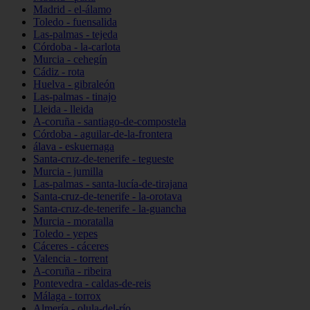
Madrid - el-álamo
Toledo - fuensalida
Las-palmas - tejeda
Córdoba - la-carlota
Murcia - cehegín
Cádiz - rota
Huelva - gibraleón
Las-palmas - tinajo
Lleida - lleida
A-coruña - santiago-de-compostela
Córdoba - aguilar-de-la-frontera
álava - eskuernaga
Santa-cruz-de-tenerife - tegueste
Murcia - jumilla
Las-palmas - santa-lucía-de-tirajana
Santa-cruz-de-tenerife - la-orotava
Santa-cruz-de-tenerife - la-guancha
Murcia - moratalla
Toledo - yepes
Cáceres - cáceres
Valencia - torrent
A-coruña - ribeira
Pontevedra - caldas-de-reis
Málaga - torrox
Almería - olula-del-río