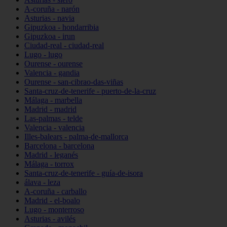
A-coruña - narón
Asturias - navia
Gipuzkoa - hondarribia
Gipuzkoa - irun
Ciudad-real - ciudad-real
Lugo - lugo
Ourense - ourense
Valencia - gandia
Ourense - san-cibrao-das-viñas
Santa-cruz-de-tenerife - puerto-de-la-cruz
Málaga - marbella
Madrid - madrid
Las-palmas - telde
Valencia - valencia
Illes-balears - palma-de-mallorca
Barcelona - barcelona
Madrid - leganés
Málaga - torrox
Santa-cruz-de-tenerife - guía-de-isora
álava - leza
A-coruña - carballo
Madrid - el-boalo
Lugo - monterroso
Asturias - avilés