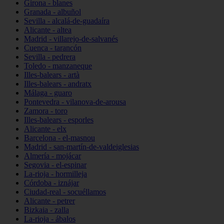
Girona - blanes
Granada - albuñol
Sevilla - alcalá-de-guadaíra
Alicante - altea
Madrid - villarejo-de-salvanés
Cuenca - tarancón
Sevilla - pedrera
Toledo - manzaneque
Illes-balears - artà
Illes-balears - andratx
Málaga - guaro
Pontevedra - vilanova-de-arousa
Zamora - toro
Illes-balears - esporles
Alicante - elx
Barcelona - el-masnou
Madrid - san-martín-de-valdeiglesias
Almería - mojácar
Segovia - el-espinar
La-rioja - hormilleja
Córdoba - iznájar
Ciudad-real - socuéllamos
Alicante - petrer
Bizkaia - zalla
La-rioja - ábalos