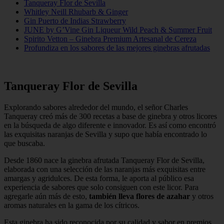
Tanqueray Flor de Sevilla
Whitley Neill Rhubarb & Ginger
Gin Puerto de Indias Strawberry
JUNE by G’Vine Gin Liqueur Wild Peach & Summer Fruit
Spirito Vetton – Ginebra Premium Artesanal de Cereza
Profundiza en los sabores de las mejores ginebras afrutadas
Tanqueray Flor de Sevilla
Explorando sabores alrededor del mundo, el señor Charles
Tanqueray creó más de 300 recetas a base de ginebra y otros licores
en la búsqueda de algo diferente e innovador. Es así como encontró
las exquisitas naranjas de Sevilla y supo que había encontrado lo
que buscaba.
Desde 1860 nace la ginebra afrutada Tanqueray Flor de Sevilla,
elaborada con una selección de las naranjas más exquisitas entre
amargas y agridulces. De esta forma, le aporta al público esa
experiencia de sabores que solo consiguen con este licor. Para
agregarle aún más de esto,
también
lleva flores de azahar
y otros
aromas naturales en la gama de los cítricos.
Esta ginebra ha sido reconocida por su calidad y sabor en premios