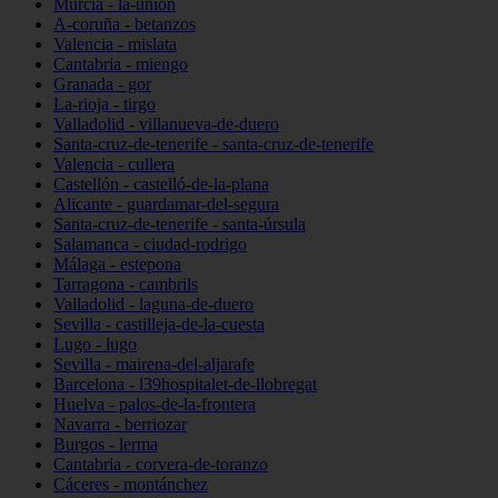
Murcia - la-unión
A-coruña - betanzos
Valencia - mislata
Cantabria - miengo
Granada - gor
La-rioja - tirgo
Valladolid - villanueva-de-duero
Santa-cruz-de-tenerife - santa-cruz-de-tenerife
Valencia - cullera
Castellón - castelló-de-la-plana
Alicante - guardamar-del-segura
Santa-cruz-de-tenerife - santa-úrsula
Salamanca - ciudad-rodrigo
Málaga - estepona
Tarragona - cambrils
Valladolid - laguna-de-duero
Sevilla - castilleja-de-la-cuesta
Lugo - lugo
Sevilla - mairena-del-aljarafe
Barcelona - l39hospitalet-de-llobregat
Huelva - palos-de-la-frontera
Navarra - berriozar
Burgos - lerma
Cantabria - corvera-de-toranzo
Cáceres - montánchez