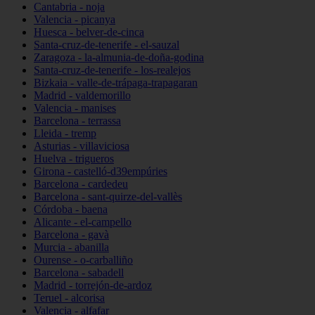
Cantabria - noja
Valencia - picanya
Huesca - belver-de-cinca
Santa-cruz-de-tenerife - el-sauzal
Zaragoza - la-almunia-de-doña-godina
Santa-cruz-de-tenerife - los-realejos
Bizkaia - valle-de-trápaga-trapagaran
Madrid - valdemorillo
Valencia - manises
Barcelona - terrassa
Lleida - tremp
Asturias - villaviciosa
Huelva - trigueros
Girona - castelló-d39empúries
Barcelona - cardedeu
Barcelona - sant-quirze-del-vallès
Córdoba - baena
Alicante - el-campello
Barcelona - gavà
Murcia - abanilla
Ourense - o-carballiño
Barcelona - sabadell
Madrid - torrejón-de-ardoz
Teruel - alcorisa
Valencia - alfafar