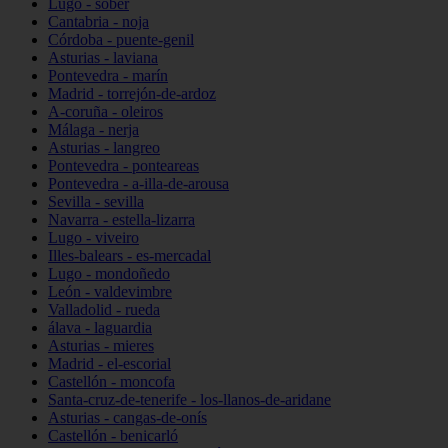
Lugo - sober
Cantabria - noja
Córdoba - puente-genil
Asturias - laviana
Pontevedra - marín
Madrid - torrejón-de-ardoz
A-coruña - oleiros
Málaga - nerja
Asturias - langreo
Pontevedra - ponteareas
Pontevedra - a-illa-de-arousa
Sevilla - sevilla
Navarra - estella-lizarra
Lugo - viveiro
Illes-balears - es-mercadal
Lugo - mondoñedo
León - valdevimbre
Valladolid - rueda
álava - laguardia
Asturias - mieres
Madrid - el-escorial
Castellón - moncofa
Santa-cruz-de-tenerife - los-llanos-de-aridane
Asturias - cangas-de-onís
Castellón - benicarló